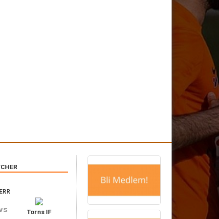
›
CHER
ERR
vs
Torns IF