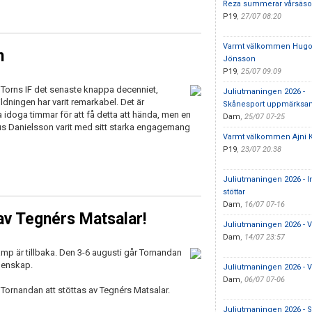
Reza summerar vårsäs
P19
,
27/07 08:20
Varmt välkommen Hug
n
Jönsson
P19
,
25/07 09:09
Torns IF det senaste knappa decenniet,
Juliutmaningen 2026 -
ldningen har varit remarkabel. Det är
Skånesport uppmärks
 idoga timmar för att få detta att hända, men en
Dam
,
25/07 07-25
s Danielsson varit med sitt starka engagemang
Varmt välkommen Ajni K
P19
,
23/07 20:38
Juliutmaningen 2026 - 
stöttar
Dam
,
16/07 07-16
av Tegnérs Matsalar!
Juliutmaningen 2026 - 
Dam
,
14/07 23:57
mp är tillbaka. Den 3-6 augusti går Tornandan
emenskap.
Juliutmaningen 2026 - 
Dam
,
06/07 07-06
 Tornandan att stöttas av Tegnérs Matsalar.
Juliutmaningen 2026 - St