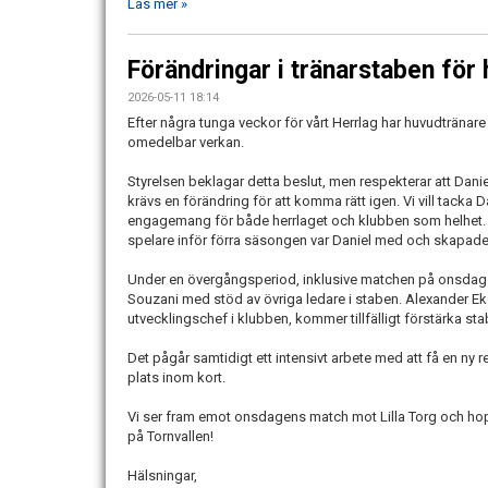
Läs mer »
Förändringar i tränarstaben för 
2026-05-11 18:14
Efter några tunga veckor för vårt Herrlag har huvudtränare
omedelbar verkan.
Styrelsen beklagar detta beslut, men respekterar att Danie
krävs en förändring för att komma rätt igen. Vi vill tacka Dan
engagemang för både herrlaget och klubben som helhet. 
spelare inför förra säsongen var Daniel med och skapade e
Under en övergångsperiod, inklusive matchen på onsdag 
Souzani med stöd av övriga ledare i staben. Alexander E
utvecklingschef i klubben, kommer tillfälligt förstärka s
Det pågår samtidigt ett intensivt arbete med att få en ny 
plats inom kort.
Vi ser fram emot onsdagens match mot Lilla Torg och ho
på Tornvallen!
Hälsningar,