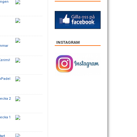
ongen
o
INSTAGRAM
ammar
erimi!
InPadel
Vecka 2
Vecka 1
art