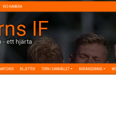
VEO KAMERA
rns IF
 - ett hjärta
MATCHER
BILJETTER
TORN I SAMHÄLLET
ARRANGEMANG
WE