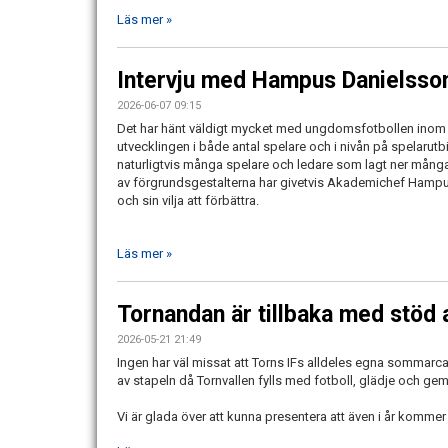
Läs mer »
Intervju med Hampus Danielsso
2026-06-07 09:15
Det har hänt väldigt mycket med ungdomsfotbollen inom 
utvecklingen i både antal spelare och i nivån på spelarutbi
naturligtvis många spelare och ledare som lagt ner många
av förgrundsgestalterna har givetvis Akademichef Hampu
och sin vilja att förbättra.
Läs mer »
Tornandan är tillbaka med stöd 
2026-05-21 21:49
Ingen har väl missat att Torns IFs alldeles egna sommarca
av stapeln då Tornvallen fylls med fotboll, glädje och g
Vi är glada över att kunna presentera att även i år kommer