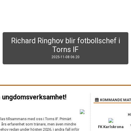
Ny fotbollsprofil i Lund med tränare
från Torns IF
2025-09-04 16:48
sin ungdomsverksamhet!
KOMMANDE MAT
H
klas tillsammans med oss i Torns IF. Primärt
gra års erfarenhet som tränare, men även mindre
FK Karlskrona
 behov redan under hösten 2026, i andra fall inför