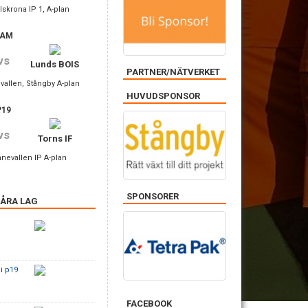
rlskrona IP 1, A-plan
DAM
vs
Lunds BOIS
PARTNER/NÄTVERKET
nvallen, Stångby A-plan
HUVUDSPONSOR
P19
vs
Torns IF
nnevallen IP A-plan
SPONSORER
VÅRA LAG
 i p19
FACEBOOK