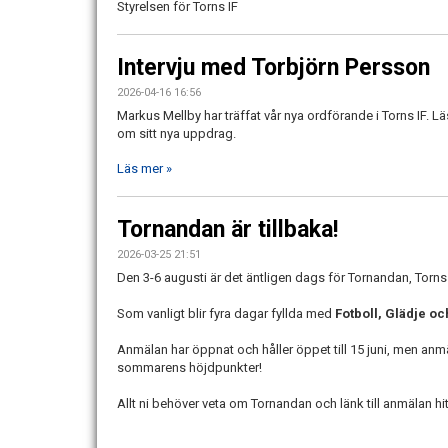
Styrelsen för Torns IF
Intervju med Torbjörn Persson
2026-04-16 16:56
Markus Mellby har träffat vår nya ordförande i Torns IF. L
om sitt nya uppdrag.
Läs mer »
Tornandan är tillbaka!
2026-03-25 21:51
Den 3-6 augusti är det äntligen dags för Tornandan, Tor
Som vanligt blir fyra dagar fyllda med
Fotboll, Glädje 
Anmälan har öppnat och håller öppet till 15 juni, men anmäl 
sommarens höjdpunkter!
Allt ni behöver veta om Tornandan och länk till anmälan hit