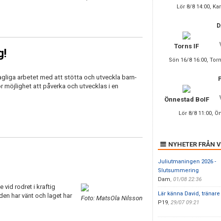
Lör 8/8 14:00, Ka
Torns IF
g!
Sön 16/8 16:00, Tor
gliga arbetet med att stötta och utveckla barn-
r möjlighet att påverka och utvecklas i en
Önnestad BoIF
Lör 8/8 11:00, Ö
NYHETER FRÅN 
Juliutmaningen 2026 -
Slutsummering
Dam
,
01/08 22:36
vid rodret i kraftig
Lär känna David, tränare
nden har vänt och laget har
Foto: MatsOla Nilsson
P19
,
29/07 09:21