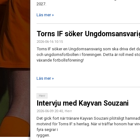
2027.
Läs mer »
Torns IF söker Ungdomsansvari
2026-06-16 10:15
Torns IF söker en Ungdomsansvarig som ska driva det da
och ungdomsfotbollen i föreningen. Detta är roll med sto
växande fotbollsförening!
Läs mer »
Herr
Intervju med Kayvan Souzani
2026-06-09 20:40, Herr
Det gick fort när tränare Kayvan Souzani plötsligt hamnade 
motvind för Torns IF:s herrlag. När vi träffar honom har vi
fyra segrar i
ryggen.