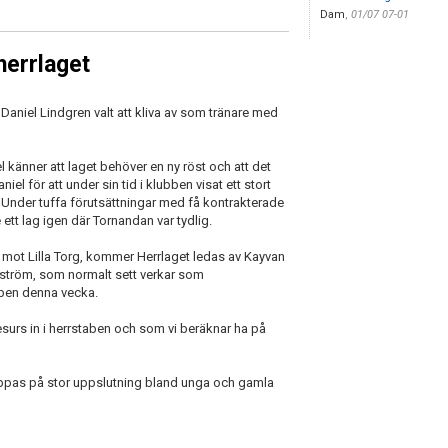
Dam
,
01/07 07-01
herrlaget
 Daniel Lindgren valt att kliva av som tränare med
l känner att laget behöver en ny röst och att det
iel för att under sin tid i klubben visat ett stort
Under tuffa förutsättningar med få kontrakterade
tt lag igen där Tornandan var tydlig.
mot Lilla Torg, kommer Herrlaget ledas av Kayvan
kström, som normalt sett verkar som
taben denna vecka.
resurs in i herrstaben och som vi beräknar ha på
ppas på stor uppslutning bland unga och gamla