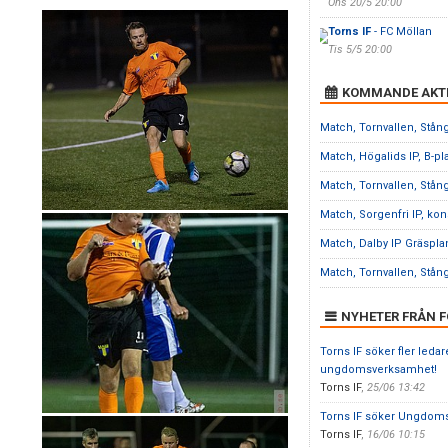
Ons 20/5 20:00
Torns IF
- FC Möllan
Tis 5/5 20:00
KOMMANDE AKTI
Match, Tornvallen, Stån
Match, Högalids IP, B-pl
Match, Tornvallen, Stån
Match, Sorgenfri IP, kon
Match, Dalby IP Gräspla
Match, Tornvallen, Stån
NYHETER FRÅN 
Torns IF söker fler ledare 
ungdomsverksamhet!
Torns IF
,
25/06 13:42
Torns IF söker Ungdoms
Torns IF
,
16/06 10:15