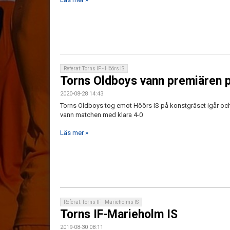
Referat: Torns IF - Höörs IS
Torns Oldboys vann premiären
2020-08-28 14:43
Torns Oldboys tog emot Höörs IS på konstgräset igår oc
vann matchen med klara 4-0
Läs mer »
Referat: Torns IF - Marieholms IS
Torns IF-Marieholm IS
2019-08-30 08:11