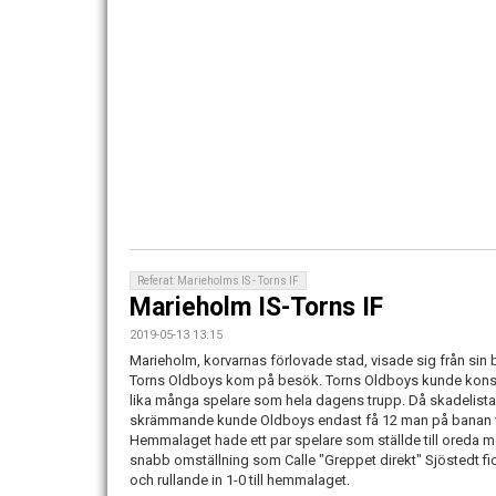
Referat: Marieholms IS - Torns IF
Marieholm IS-Torns IF
2019-05-13 13:15
Marieholm, korvarnas förlovade stad, visade sig från sin 
Torns Oldboys kom på besök. Torns Oldboys kunde kons
lika många spelare som hela dagens trupp. Då skadelista
skrämmande kunde Oldboys endast få 12 man på banan va
Hemmalaget hade ett par spelare som ställde till oreda me
snabb omställning som Calle "Greppet direkt" Sjöstedt f
och rullande in 1-0 till hemmalaget.