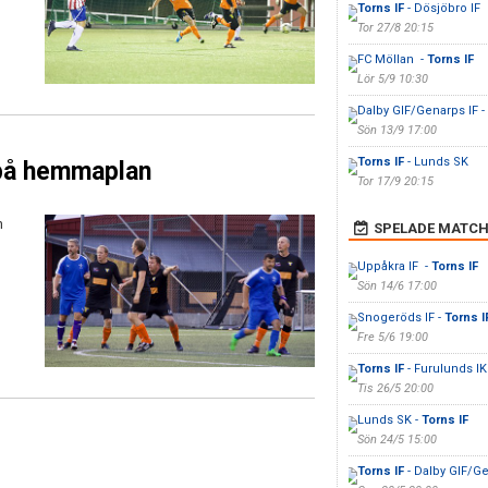
Torns IF
- Dösjöbro IF
Tor 27/8 20:15
FC Möllan -
Torns IF
Lör 5/9 10:30
Dalby GIF/Genarps IF -
Sön 13/9 17:00
Torns IF
- Lunds SK
 på hemmaplan
Tor 17/9 20:15
h
SPELADE MATCH
Uppåkra IF -
Torns IF
Sön 14/6 17:00
Snogeröds IF -
Torns I
Fre 5/6 19:00
Torns IF
- Furulunds IK
Tis 26/5 20:00
Lunds SK -
Torns IF
Sön 24/5 15:00
Torns IF
- Dalby GIF/Ge