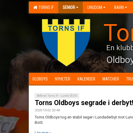
TORNS IF
SENIOR
UNGDOM
BARN
To
En klubb
Oldbo
OLDBOYS
NYHETER
KALENDER
MATCHER
TR
Referat: Torns IF - Lunds BOIS
Torns Oldboys segrade i derbyt
2020-10-02 20:48
Torns Oldboys tog en stabil seger i Lundaderbyt mot Lun
BoIS.
Läs mer »