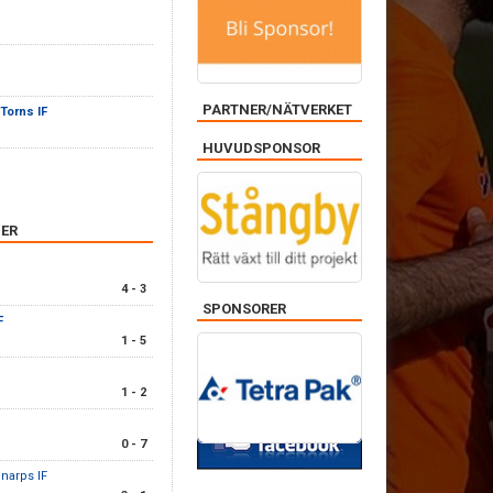
PARTNER/NÄTVERKET
Torns IF
HUVUDSPONSOR
ER
4 - 3
SPONSORER
F
1 - 5
FACEBOOK
1 - 2
0 - 7
narps IF