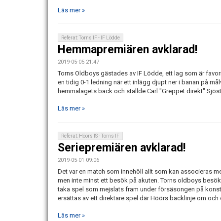
Läs mer »
Referat: Torns IF - IF Lödde
Hemmapremiären avklarad!
2019-05-05 21:47
Torns Oldboys gästades av IF Lödde, ett lag som är favo
en tidig 0-1 ledning när ett inlägg djupt ner i banan på m
hemmalagets back och ställde Carl "Greppet direkt" Sjös
Läs mer »
Referat: Höörs IS - Torns IF
Seriepremiären avklarad!
2019-05-01 09:06
Det var en match som innehöll allt som kan associeras m
men inte minst ett besök på akuten. Torns oldboys besökt
taka spel som mejslats fram under försäsongen på konst
ersättas av ett direktare spel där Höörs backlinje om och
Läs mer »