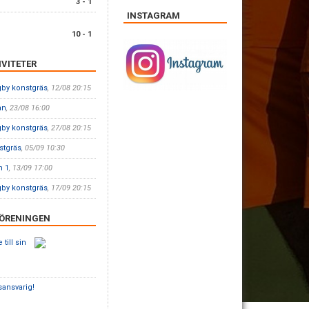
3 - 1
INSTAGRAM
10 - 1
VITETER
gby konstgräs
, 12/08 20:15
an
, 23/08 16:00
gby konstgräs
, 27/08 20:15
stgräs
, 05/09 10:30
n 1
, 13/09 17:00
gby konstgräs
, 17/09 20:15
FÖRENINGEN
till sin
ansvarig!