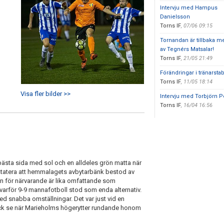
Intervju med Hampus
Danielsson
Torns IF
,
07/06 09:15
Tornandan är tillbaka m
av Tegnérs Matsalar!
Torns IF
,
21/05 21:49
Förändringar i tränarsta
Torns IF
,
11/05 18:14
Visa fler bilder >>
Intervju med Torbjörn 
Torns IF
,
16/04 16:56
bästa sida med sol och en alldeles grön matta när
tatera att hemmalagets avbytarbänk bestod av
n för närvarande är lika omfattande som
rför 9-9 mannafotboll stod som enda alternativ.
d snabba omställningar. Det var just vid en
ick se när Marieholms högerytter rundande honom