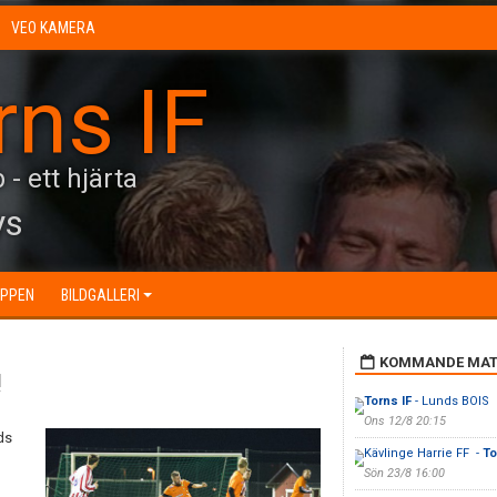
VEO KAMERA
rns IF
 - ett hjärta
ys
UPPEN
BILDGALLERI
KOMMANDE MAT
!
Torns IF
- Lunds BOIS
Ons 12/8 20:15
ds
Kävlinge Harrie FF -
To
Sön 23/8 16:00