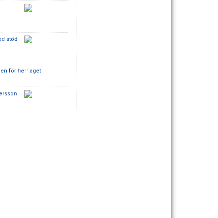
ed stöd
ben för herrlaget
Persson