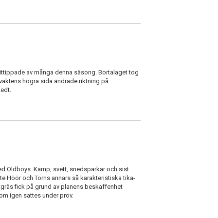
rittippade av många denna säsong. Bortalaget tog
ålvaktens högra sida ändrade riktning på
tedt.
ed Oldboys. Kamp, svett, snedsparkar och sist
e Höör och Torns annars så karakteristiska tika-
gräs fick på grund av planens beskaffenhet
 om igen sattes under prov.