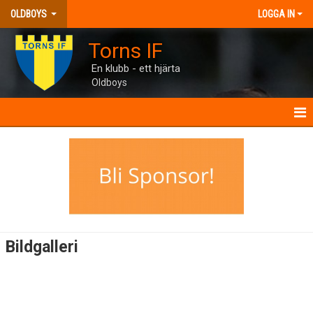
OLDBOYS
LOGGA IN
Torns IF
En klubb - ett hjärta
Oldboys
OLDBOYS
NYHETER
KALENDER
MATCHER
Bildgalleri
TRUPPEN
BILDGALLERI