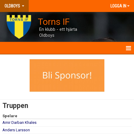
OLDBOYS
LOGGA IN
Torns IF
En klubb - ett hjärta
Oldboys
OLDBOYS
NYHETER
KALENDER
MATCHER
Truppen
TRUPPEN
Spelare
Amir Darban Khales
BILDGALLERI
Anders Larsson