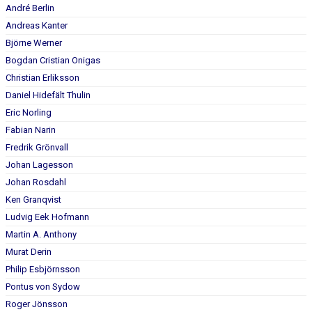
André Berlin
Andreas Kanter
Björne Werner
Bogdan Cristian Onigas
Christian Erliksson
Daniel Hidefält Thulin
Eric Norling
Fabian Narin
Fredrik Grönvall
Johan Lagesson
Johan Rosdahl
Ken Granqvist
Ludvig Eek Hofmann
Martin A. Anthony
Murat Derin
Philip Esbjörnsson
Pontus von Sydow
Roger Jönsson