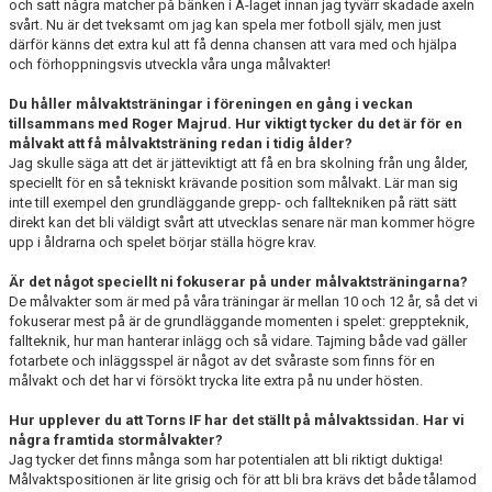
och satt några matcher på bänken i A-laget innan jag tyvärr skadade axeln
svårt. Nu är det tveksamt om jag kan spela mer fotboll själv, men just
därför känns det extra kul att få denna chansen att vara med och hjälpa
och förhoppningsvis utveckla våra unga målvakter!
Du håller målvaktsträningar i föreningen en gång i veckan
tillsammans med Roger Majrud. Hur viktigt tycker du det är för en
målvakt att få målvaktsträning redan i tidig ålder?
Jag skulle säga att det är jätteviktigt att få en bra skolning från ung ålder,
speciellt för en så tekniskt krävande position som målvakt. Lär man sig
inte till exempel den grundläggande grepp- och falltekniken på rätt sätt
direkt kan det bli väldigt svårt att utvecklas senare när man kommer högre
upp i åldrarna och spelet börjar ställa högre krav.
Är det något speciellt ni fokuserar på under målvaktsträningarna?
De målvakter som är med på våra träningar är mellan 10 och 12 år, så det vi
fokuserar mest på är de grundläggande momenten i spelet: greppteknik,
fallteknik, hur man hanterar inlägg och så vidare. Tajming både vad gäller
fotarbete och inläggsspel är något av det svåraste som finns för en
målvakt och det har vi försökt trycka lite extra på nu under hösten.
Hur upplever du att Torns IF har det ställt på målvaktssidan. Har vi
några framtida stormålvakter?
Jag tycker det finns många som har potentialen att bli riktigt duktiga!
Målvaktspositionen är lite grisig och för att bli bra krävs det både tålamod