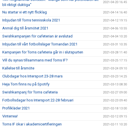
2021-04-20 16:45
bli riktigt duktiga"
Nu startar vi ett nytt flicklag
2021-04-14 16:40
Inbjudan till Torns tennisskola 2021
2021-04-12 19:15
Anmäl dig till årsmötet 2021
2021-04-06 10:55
Swishkampanjen för cafeterian är avslutad
2021-04-04 10:20
Inbjudan till vårt fotbollsläger Tornandan 2021
2021-03-31 10:35
Kampanjen för Torns cafeteria går in i slutspurten
2021-03-28 11:40
Vill du synas tillsammans med Torns IF?
2021-03-25 17:15
Kallelse till årsmöte
2021-03-24 09:10
Clubdagar hos Intersport 23-28 mars
2021-03-23 14:25
Heja Torn finns nu på Spotify
2021-03-13 08:30
Swishkampanj för Torns cafeteria
2021-02-27 09:00
Fotbollsdagar hos Intersport 22-28 februari
2021-02-23 09:40
Profilkläder 2021
2021-02-18 13:00
Vinterrea!
2021-02-12 09:15
Torns IF ökar i akademicertifieringen
2021-02-11 10:20