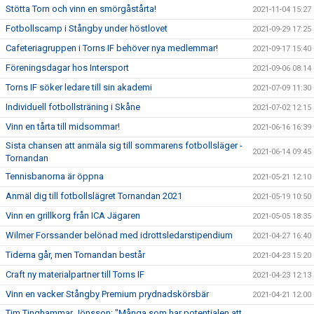
Stötta Torn och vinn en smörgåstårta!
2021-11-04 15:27
Fotbollscamp i Stångby under höstlovet
2021-09-29 17:25
Cafeteriagruppen i Torns IF behöver nya medlemmar!
2021-09-17 15:40
Föreningsdagar hos Intersport
2021-09-06 08:14
Torns IF söker ledare till sin akademi
2021-07-09 11:30
Individuell fotbollsträning i Skåne
2021-07-02 12:15
Vinn en tårta till midsommar!
2021-06-16 16:39
Sista chansen att anmäla sig till sommarens fotbollsläger -
2021-06-14 09:45
Tornandan
Tennisbanorna är öppna
2021-05-21 12:10
Anmäl dig till fotbollslägret Tornandan 2021
2021-05-19 10:50
Vinn en grillkorg från ICA Jägaren
2021-05-05 18:35
Wilmer Forssander belönad med idrottsledarstipendium
2021-04-27 16:40
Tiderna går, men Tornandan består
2021-04-23 15:20
Craft ny materialpartner till Torns IF
2021-04-23 12:13
Vinn en vacker Stångby Premium prydnadskörsbär
2021-04-21 12:00
Tim Tinghammar Jönsson: "Många som har potentialen att