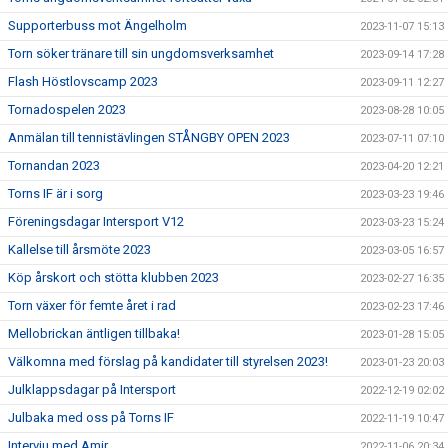
Supporterbuss mot Ängelholm
2023-11-07 15:13
Torn söker tränare till sin ungdomsverksamhet
2023-09-14 17:28
Flash Höstlovscamp 2023
2023-09-11 12:27
Tornadospelen 2023
2023-08-28 10:05
Anmälan till tennistävlingen STÅNGBY OPEN 2023
2023-07-11 07:10
Tornandan 2023
2023-04-20 12:21
Torns IF är i sorg
2023-03-23 19:46
Föreningsdagar Intersport V12
2023-03-23 15:24
Kallelse till årsmöte 2023
2023-03-05 16:57
Köp årskort och stötta klubben 2023
2023-02-27 16:35
Torn växer för femte året i rad
2023-02-23 17:46
Mellobrickan äntligen tillbaka!
2023-01-28 15:05
Välkomna med förslag på kandidater till styrelsen 2023!
2023-01-23 20:03
Julklappsdagar på Intersport
2022-12-19 02:02
Julbaka med oss på Torns IF
2022-11-19 10:47
Intervju med Amir
2022-11-06 20:34