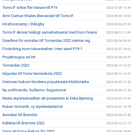
Torns IF söker fler tränare till P19
2022-10-04 15:49
Amir Darban Khales återvänder till Torns IF
2022-09-30 13:03
Höstlovscamp i Stångby
2022-09-04 21:00
Torns IF skriver treårigt samarbetsavtal med Euro Finans
2022-08-15 11:04
Deadline för anmälan till Tornandan 2022 närmar sig
2022-06-06 09:43
Förändring inom tränarstaben i Herr samt P19-1
2022-05-22 18:02
Projektsugna se hit!
2022-05-06 09:37
Tornandan 2022
2022-04-19 16:37
Inbjudan till Torns tennisskola 2022
2022-04-19 14:37
Historien bakom Nordens populäraste klubbmärke
2022-04-05 15:45
Ny ordförande, Guillermo Sagastume!
2022-04-04 21:50
Nästa styrelsemedlem att presentera är Erika Bjerning
2022-04-03 19:47
Ruben Grönevik, ny styrelseledamot
2022-03-31 16:18
Anmälan till årsmöte
2022-03-26 07:45
Kallelse till årsmöte 2022
2022-03-10 21:13
Dags att köpa årskort för 2022
2022-03-08 18:00