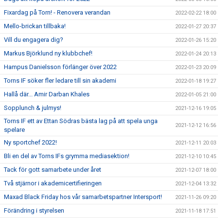
Fixardag på Torn! - Renovera verandan
2022-02-22 18:00
Mello-brickan tillbaka!
2022-01-27 20:37
Vill du engagera dig?
2022-01-26 15:20
Markus Björklund ny klubbchef!
2022-01-24 20:13
Hampus Danielsson förlänger över 2022
2022-01-23 20:09
Torns IF söker fler ledare till sin akademi
2022-01-18 19:27
Hallå där... Amir Darban Khales
2022-01-05 21:00
Sopplunch & julmys!
2021-12-16 19:05
Torns IF ett av Ettan Södras bästa lag på att spela unga
2021-12-12 16:56
spelare
Ny sportchef 2022!
2021-12-11 20:03
Bli en del av Torns IFs grymma mediasektion!
2021-12-10 10:45
Tack för gott samarbete under året
2021-12-07 18:00
Två stjärnor i akademicertifieringen
2021-12-04 13:32
Maxad Black Friday hos vår samarbetspartner Intersport!
2021-11-26 09:20
Förändring i styrelsen
2021-11-18 17:51