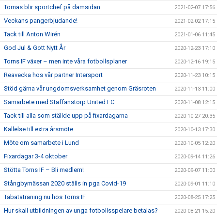
Tomas blir sportchef på damsidan
2021-02-07 17:56
Veckans pangerbjudande!
2021-02-02 17:15
Tack till Anton Wirén
2021-01-06 11:45
God Jul & Gott Nytt År
2020-12-23 17:10
Torns IF växer – men inte våra fotbollsplaner
2020-12-16 19:15
Reavecka hos vår partner Intersport
2020-11-23 10:15
Stöd gärna vår ungdomsverksamhet genom Gräsroten
2020-11-13 11:00
Samarbete med Staffanstorp United FC
2020-11-08 12:15
Tack till alla som ställde upp på fixardagarna
2020-10-27 20:35
Kallelse till extra årsmöte
2020-10-13 17:30
Möte om samarbete i Lund
2020-10-05 12:20
Fixardagar 3-4 oktober
2020-09-14 11:26
Stötta Torns IF – Bli medlem!
2020-09-07 11:00
Stångbymässan 2020 ställs in pga Covid-19
2020-09-01 11:10
Tabataträning nu hos Torns IF
2020-08-25 17:25
Hur skall utbildningen av unga fotbollsspelare betalas?
2020-08-21 15:20