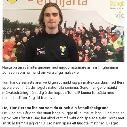
TORN I SAMHÄLLET
ARRANGEMANG
WEBBSHOP
Nästa på tur i vår intervjuserie med ungdomstränare är Tim Tinghammar
Jönsson som har hand om våra unga målvakter.
Torn har de senaste åren verkligen utmärkt sig på målvaktssidan, med flera
spelare som nått de högsta nationella serierna. Genom en genomtänkt
målvaktsträning från tidig ålder hoppas Torns IF kunna fortsätta med
denna tradition lång tid framöver.
Hej Tim! Berätta lite om vem du är och din fotbollsbakgrund.
Hej! Jag är 21 år och ska snart börja plugga till journalist, bor i Lund men är
uppvuxen i Örtofta. Jag har alltid varit målvakt och spelade själv i Torn i mer
än 10 år fram till jag var 18. Jag hann spela ett tjugotal matcher i B-laget