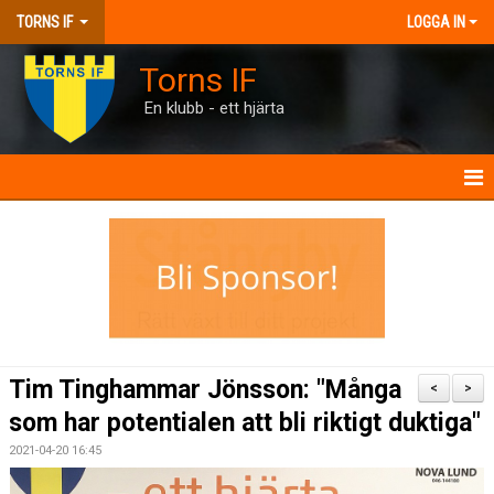
TORNS IF
LOGGA IN
Torns IF
En klubb - ett hjärta
HEM
KONTAKT
FÖRENINGEN
KALENDRAR
Tim Tinghammar Jönsson: "Många
<
>
MATCHER
som har potentialen att bli riktigt duktiga"
2021-04-20 16:45
BILJETTER