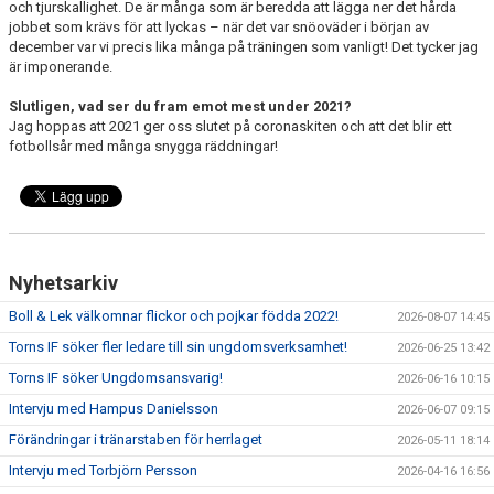
och tjurskallighet. De är många som är beredda att lägga ner det hårda
jobbet som krävs för att lyckas – när det var snöoväder i början av
december var vi precis lika många på träningen som vanligt! Det tycker jag
är imponerande.
Slutligen, vad ser du fram emot mest under 2021?
Jag hoppas att 2021 ger oss slutet på coronaskiten och att det blir ett
fotbollsår med många snygga räddningar!
Nyhetsarkiv
Boll & Lek välkomnar flickor och pojkar födda 2022!
2026-08-07 14:45
Torns IF söker fler ledare till sin ungdomsverksamhet!
2026-06-25 13:42
Torns IF söker Ungdomsansvarig!
2026-06-16 10:15
Intervju med Hampus Danielsson
2026-06-07 09:15
Förändringar i tränarstaben för herrlaget
2026-05-11 18:14
Intervju med Torbjörn Persson
2026-04-16 16:56