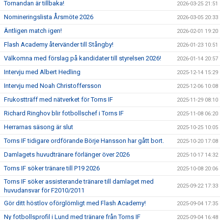
Tornandan är tillbaka!
2026-03-25 21:51
Nomineringslista Årsmöte 2026
2026-03-05 20:33
Äntligen match igen!
2026-02-01 19:20
Flash Academy återvänder till Stångby!
2026-01-23 10:51
Välkomna med förslag på kandidater till styrelsen 2026!
2026-01-14 20:57
Intervju med Albert Hedling
2025-12-14 15:29
Intervju med Noah Christoffersson
2025-12-06 10:08
Frukostträff med nätverket för Torns IF
2025-11-29 08:10
Richard Ringhov blir fotbollschef i Torns IF
2025-11-08 06:20
Herrarnas säsong är slut
2025-10-25 10:05
Torns IF tidigare ordförande Börje Hansson har gått bort.
2025-10-20 17:08
Damlagets huvudtränare förlänger över 2026
2025-10-17 14:32
Torns IF söker tränare till P19 2026
2025-10-08 20:06
Torns IF söker assisterande tränare till damlaget med
2025-09-22 17:33
huvudansvar för F2010/2011
Gör ditt höstlov oförglömligt med Flash Academy!
2025-09-04 17:35
Ny fotbollsprofil i Lund med tränare från Torns IF
2025-09-04 16:48