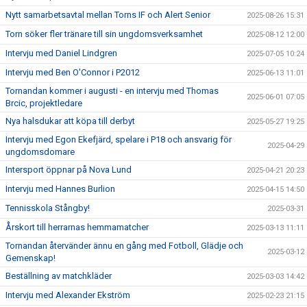
Nytt samarbetsavtal mellan Torns IF och Alert Senior
2025-08-26 15:31
Torn söker fler tränare till sin ungdomsverksamhet
2025-08-12 12:00
Intervju med Daniel Lindgren
2025-07-05 10:24
Intervju med Ben O'Connor i P2012
2025-06-13 11:01
Tornandan kommer i augusti - en intervju med Thomas
2025-06-01 07:05
Brcic, projektledare
Nya halsdukar att köpa till derbyt
2025-05-27 19:25
Intervju med Egon Ekefjärd, spelare i P18 och ansvarig för
2025-04-29
ungdomsdomare
Intersport öppnar på Nova Lund
2025-04-21 20:23
Intervju med Hannes Burlion
2025-04-15 14:50
Tennisskola Stångby!
2025-03-31
Årskort till herrarnas hemmamatcher
2025-03-13 11:11
Tornandan återvänder ännu en gång med Fotboll, Glädje och
2025-03-12
Gemenskap!
Beställning av matchkläder
2025-03-03 14:42
Intervju med Alexander Ekström
2025-02-23 21:15