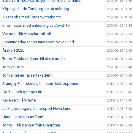
Stöd Torn - köp soffbiljett till en inställd match
2020-04-15 11:40
Köp nygrillade Tornburgare på måndag
2020-04-09 11:10
10 snabba med Torns twitterkonto
2020-04-06 21:30
Information med anledning av Covid-19
2020-04-02 19:45
Var med där vi spelar fotboll
2020-03-03 12:55
Föreningsdagar hos Intersport Nova Lund
2020-03-02 11:20
Årskort 2020
2020-02-26 12:00
Torns IF söker tränare till sin akademi
2020-02-08 17:00
Torn vs. Torn
2020-01-31 12:40
Torn är nu en Tipselitakademi
2020-01-30 17:50
Stångby Plantskola går in som klubbsponsor
2019-12-28 12:10
God jul och gott nytt år!
2019-12-23 13:45
Kallelse till årsmöte
2019-12-17 16:45
Julklappsdagar på Intersport Nova Lund
2019-12-08 13:48
Handla julklapp av Torn!
2019-12-04 17:10
Torns IF får pengar från Gräsroten
2019-11-18 12:00