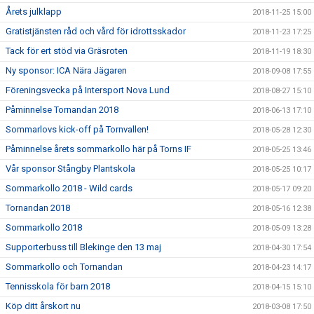
Årets julklapp
2018-11-25 15:00
Gratistjänsten råd och vård för idrottsskador
2018-11-23 17:25
Tack för ert stöd via Gräsroten
2018-11-19 18:30
Ny sponsor: ICA Nära Jägaren
2018-09-08 17:55
Föreningsvecka på Intersport Nova Lund
2018-08-27 15:10
Påminnelse Tornandan 2018
2018-06-13 17:10
Sommarlovs kick-off på Tornvallen!
2018-05-28 12:30
Påminnelse årets sommarkollo här på Torns IF
2018-05-25 13:46
Vår sponsor Stångby Plantskola
2018-05-25 10:17
Sommarkollo 2018 - Wild cards
2018-05-17 09:20
Tornandan 2018
2018-05-16 12:38
Sommarkollo 2018
2018-05-09 13:28
Supporterbuss till Blekinge den 13 maj
2018-04-30 17:54
Sommarkollo och Tornandan
2018-04-23 14:17
Tennisskola för barn 2018
2018-04-15 15:10
Köp ditt årskort nu
2018-03-08 17:50