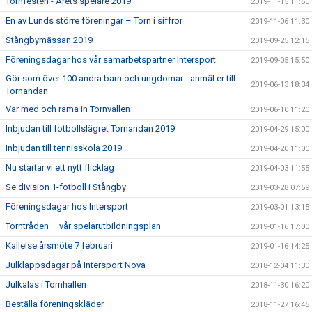
Tornfesten - Årets spelare 2019
2019-11-15 11:50
En av Lunds större föreningar – Torn i siffror
2019-11-06 11:30
Stångbymässan 2019
2019-09-25 12:15
Föreningsdagar hos vår samarbetspartner Intersport
2019-09-05 15:50
Gör som över 100 andra barn och ungdomar - anmäl er till
2019-06-13 18:34
Tornandan
Var med och rama in Tornvallen
2019-06-10 11:20
Inbjudan till fotbollslägret Tornandan 2019
2019-04-29 15:00
Inbjudan till tennisskola 2019
2019-04-20 11:00
Nu startar vi ett nytt flicklag
2019-04-03 11:55
Se division 1-fotboll i Stångby
2019-03-28 07:59
Föreningsdagar hos Intersport
2019-03-01 13:15
Torntråden – vår spelarutbildningsplan
2019-01-16 17:00
Kallelse årsmöte 7 februari
2019-01-16 14:25
Julklappsdagar på Intersport Nova
2018-12-04 11:30
Julkalas i Tornhallen
2018-11-30 16:20
Beställa föreningskläder
2018-11-27 16:45