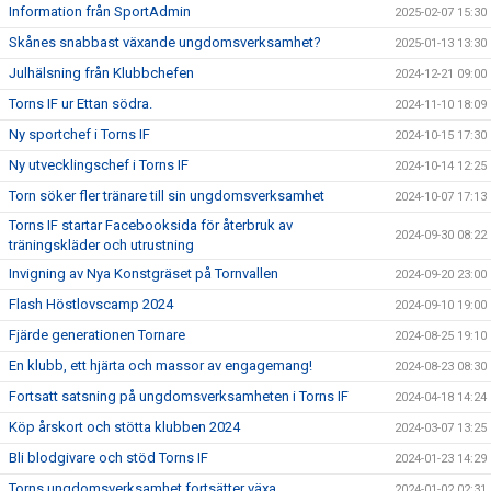
Information från SportAdmin
2025-02-07 15:30
Skånes snabbast växande ungdomsverksamhet?
2025-01-13 13:30
Julhälsning från Klubbchefen
2024-12-21 09:00
Torns IF ur Ettan södra.
2024-11-10 18:09
Ny sportchef i Torns IF
2024-10-15 17:30
Ny utvecklingschef i Torns IF
2024-10-14 12:25
Torn söker fler tränare till sin ungdomsverksamhet
2024-10-07 17:13
Torns IF startar Facebooksida för återbruk av
2024-09-30 08:22
träningskläder och utrustning
Invigning av Nya Konstgräset på Tornvallen
2024-09-20 23:00
Flash Höstlovscamp 2024
2024-09-10 19:00
Fjärde generationen Tornare
2024-08-25 19:10
En klubb, ett hjärta och massor av engagemang!
2024-08-23 08:30
Fortsatt satsning på ungdomsverksamheten i Torns IF
2024-04-18 14:24
Köp årskort och stötta klubben 2024
2024-03-07 13:25
Bli blodgivare och stöd Torns IF
2024-01-23 14:29
Torns ungdomsverksamhet fortsätter växa
2024-01-02 02:31