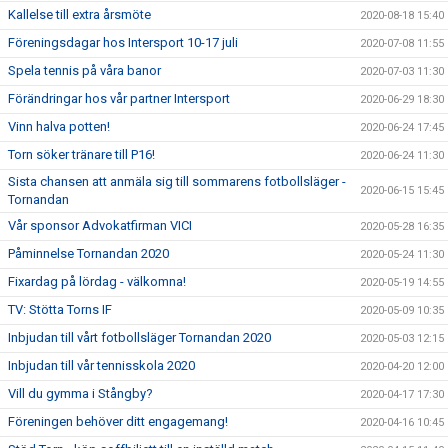
Kallelse till extra årsmöte
2020-08-18 15:40
Föreningsdagar hos Intersport 10-17 juli
2020-07-08 11:55
Spela tennis på våra banor
2020-07-03 11:30
Förändringar hos vår partner Intersport
2020-06-29 18:30
Vinn halva potten!
2020-06-24 17:45
Torn söker tränare till P16!
2020-06-24 11:30
Sista chansen att anmäla sig till sommarens fotbollsläger -
2020-06-15 15:45
Tornandan
Vår sponsor Advokatfirman VICI
2020-05-28 16:35
Påminnelse Tornandan 2020
2020-05-24 11:30
Fixardag på lördag - välkomna!
2020-05-19 14:55
TV: Stötta Torns IF
2020-05-09 10:35
Inbjudan till vårt fotbollsläger Tornandan 2020
2020-05-03 12:15
Inbjudan till vår tennisskola 2020
2020-04-20 12:00
Vill du gymma i Stångby?
2020-04-17 17:30
Föreningen behöver ditt engagemang!
2020-04-16 10:45