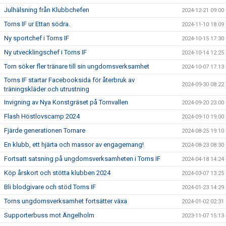
Julhälsning från Klubbchefen
2024-12-21 09:00
Torns IF ur Ettan södra.
2024-11-10 18:09
Ny sportchef i Torns IF
2024-10-15 17:30
Ny utvecklingschef i Torns IF
2024-10-14 12:25
Torn söker fler tränare till sin ungdomsverksamhet
2024-10-07 17:13
Torns IF startar Facebooksida för återbruk av
2024-09-30 08:22
träningskläder och utrustning
Invigning av Nya Konstgräset på Tornvallen
2024-09-20 23:00
Flash Höstlovscamp 2024
2024-09-10 19:00
Fjärde generationen Tornare
2024-08-25 19:10
En klubb, ett hjärta och massor av engagemang!
2024-08-23 08:30
Fortsatt satsning på ungdomsverksamheten i Torns IF
2024-04-18 14:24
Köp årskort och stötta klubben 2024
2024-03-07 13:25
Bli blodgivare och stöd Torns IF
2024-01-23 14:29
Torns ungdomsverksamhet fortsätter växa
2024-01-02 02:31
Supporterbuss mot Ängelholm
2023-11-07 15:13