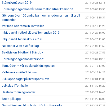
Stångbymässan 2019
2019-09-25 12:15
Föreningsdagar hos vår samarbetspartner Intersport
2019-09-05 15:50
Gör som över 100 andra barn och ungdomar - anmäl er till
2019-06-13 18:34
Tornandan
Var med och rama in Tornvallen
2019-06-10 11:20
Inbjudan till fotbollslägret Tornandan 2019
2019-04-29 15:00
Inbjudan till tennisskola 2019
2019-04-20 11:00
Nu startar vi ett nytt flicklag
2019-04-03 11:55
Se division 1-fotboll i Stångby
2019-03-28 07:59
Föreningsdagar hos Intersport
2019-03-01 13:15
Torntråden – vår spelarutbildningsplan
2019-01-16 17:00
Kallelse årsmöte 7 februari
2019-01-16 14:25
Julklappsdagar på Intersport Nova
2018-12-04 11:30
Julkalas i Tornhallen
2018-11-30 16:20
Beställa föreningskläder
2018-11-27 16:45
Årets julklapp
2018-11-25 15:00
Gratistjänsten råd och vård för idrottsskador
2018-11-23 17:25