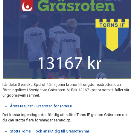
TORN I SAMHÄLLET
ARRANGEMANG
WEBBSHOP
I år delar Svenska Spel ut 45 miljoner kronor till ungdomsidrotten och
föreningslivet i Sverige via Gräsroten. Vi fick 13167 kronor som tillfaller vår
ungdomsverksamhet.
Årets resultat i Gräsroten för Torns IF.
Det kostar ingenting extra för dig att stötta Torns IF genom Gräsroten och
du kan stötta flera föreningar samtidigt.
Stötta Torns IF och anslut dig till Gräsroten här.