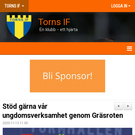
TORNS IF
LOGGA IN
Torns IF
En klubb - ett hjärta
HEM
KONTAKT
FÖRENINGEN
KALENDRAR
Stöd gärna vår
<
>
MATCHER
ungdomsverksamhet genom Gräsroten
2020-11-13 11:00
BILJETTER