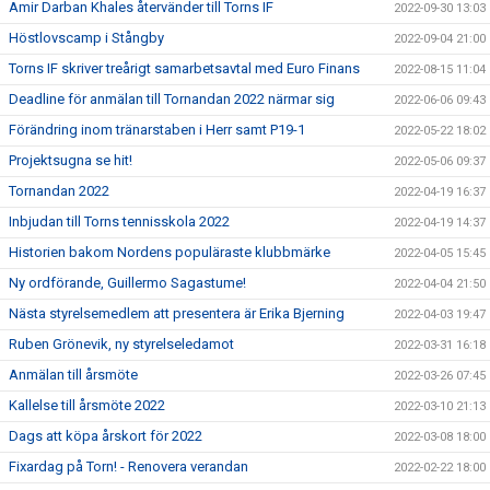
Amir Darban Khales återvänder till Torns IF
2022-09-30 13:03
Höstlovscamp i Stångby
2022-09-04 21:00
Torns IF skriver treårigt samarbetsavtal med Euro Finans
2022-08-15 11:04
Deadline för anmälan till Tornandan 2022 närmar sig
2022-06-06 09:43
Förändring inom tränarstaben i Herr samt P19-1
2022-05-22 18:02
Projektsugna se hit!
2022-05-06 09:37
Tornandan 2022
2022-04-19 16:37
Inbjudan till Torns tennisskola 2022
2022-04-19 14:37
Historien bakom Nordens populäraste klubbmärke
2022-04-05 15:45
Ny ordförande, Guillermo Sagastume!
2022-04-04 21:50
Nästa styrelsemedlem att presentera är Erika Bjerning
2022-04-03 19:47
Ruben Grönevik, ny styrelseledamot
2022-03-31 16:18
Anmälan till årsmöte
2022-03-26 07:45
Kallelse till årsmöte 2022
2022-03-10 21:13
Dags att köpa årskort för 2022
2022-03-08 18:00
Fixardag på Torn! - Renovera verandan
2022-02-22 18:00