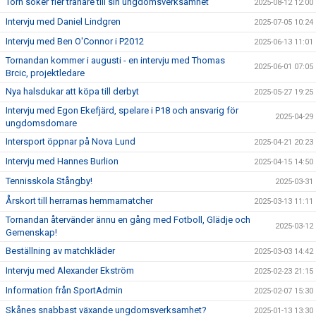
Torn söker fler tränare till sin ungdomsverksamhet
2025-08-12 12:00
Intervju med Daniel Lindgren
2025-07-05 10:24
Intervju med Ben O'Connor i P2012
2025-06-13 11:01
Tornandan kommer i augusti - en intervju med Thomas
2025-06-01 07:05
Brcic, projektledare
Nya halsdukar att köpa till derbyt
2025-05-27 19:25
Intervju med Egon Ekefjärd, spelare i P18 och ansvarig för
2025-04-29
ungdomsdomare
Intersport öppnar på Nova Lund
2025-04-21 20:23
Intervju med Hannes Burlion
2025-04-15 14:50
Tennisskola Stångby!
2025-03-31
Årskort till herrarnas hemmamatcher
2025-03-13 11:11
Tornandan återvänder ännu en gång med Fotboll, Glädje och
2025-03-12
Gemenskap!
Beställning av matchkläder
2025-03-03 14:42
Intervju med Alexander Ekström
2025-02-23 21:15
Information från SportAdmin
2025-02-07 15:30
Skånes snabbast växande ungdomsverksamhet?
2025-01-13 13:30