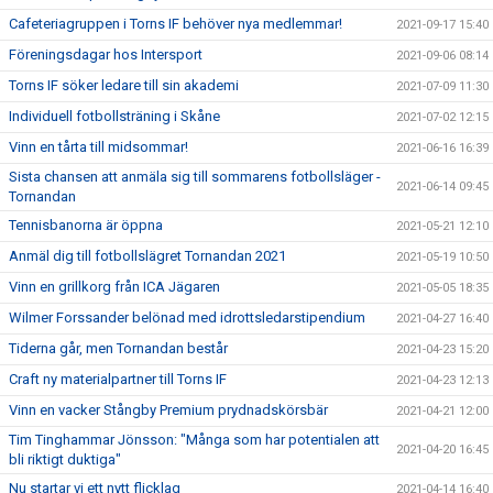
Cafeteriagruppen i Torns IF behöver nya medlemmar!
2021-09-17 15:40
Föreningsdagar hos Intersport
2021-09-06 08:14
Torns IF söker ledare till sin akademi
2021-07-09 11:30
Individuell fotbollsträning i Skåne
2021-07-02 12:15
Vinn en tårta till midsommar!
2021-06-16 16:39
Sista chansen att anmäla sig till sommarens fotbollsläger -
2021-06-14 09:45
Tornandan
Tennisbanorna är öppna
2021-05-21 12:10
Anmäl dig till fotbollslägret Tornandan 2021
2021-05-19 10:50
Vinn en grillkorg från ICA Jägaren
2021-05-05 18:35
Wilmer Forssander belönad med idrottsledarstipendium
2021-04-27 16:40
Tiderna går, men Tornandan består
2021-04-23 15:20
Craft ny materialpartner till Torns IF
2021-04-23 12:13
Vinn en vacker Stångby Premium prydnadskörsbär
2021-04-21 12:00
Tim Tinghammar Jönsson: "Många som har potentialen att
2021-04-20 16:45
bli riktigt duktiga"
Nu startar vi ett nytt flicklag
2021-04-14 16:40