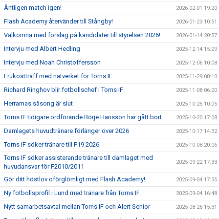
Äntligen match igen!
2026-02-01 19:20
Flash Academy återvänder till Stångby!
2026-01-23 10:51
Välkomna med förslag på kandidater till styrelsen 2026!
2026-01-14 20:57
Intervju med Albert Hedling
2025-12-14 15:29
Intervju med Noah Christoffersson
2025-12-06 10:08
Frukostträff med nätverket för Torns IF
2025-11-29 08:10
Richard Ringhov blir fotbollschef i Torns IF
2025-11-08 06:20
Herrarnas säsong är slut
2025-10-25 10:05
Torns IF tidigare ordförande Börje Hansson har gått bort.
2025-10-20 17:08
Damlagets huvudtränare förlänger över 2026
2025-10-17 14:32
Torns IF söker tränare till P19 2026
2025-10-08 20:06
Torns IF söker assisterande tränare till damlaget med
2025-09-22 17:33
huvudansvar för F2010/2011
Gör ditt höstlov oförglömligt med Flash Academy!
2025-09-04 17:35
Ny fotbollsprofil i Lund med tränare från Torns IF
2025-09-04 16:48
Nytt samarbetsavtal mellan Torns IF och Alert Senior
2025-08-26 15:31