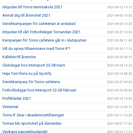
Inbjudan till Torns tennisskola 2021
2021-04-12 19:15
Anmäl dig till årsmötet 2021
2021-04-06 10:55
Swishkampanjen för cafeterian är avslutad
2021-04-04 10:20
Inbjudan till vårt fotbollsläger Tornandan 2021
2021-03-31 10:35
Kampanjen för Torns cafeteria går in i slutspurten
2021-03-28 11:40
Vill du synas tillsammans med Torns IF?
2021-03-25 17:15
Kallelse till årsmöte
2021-03-24 09:10
Clubdagar hos Intersport 23-28 mars
2021-03-23 14:25
Heja Torn finns nu på Spotify
2021-03-13 08:30
Swishkampanj för Torns cafeteria
2021-02-27 09:00
Fotbollsdagar hos Intersport 22-28 februari
2021-02-23 09:40
Profilkläder 2021
2021-02-18 13:00
Vinterrea!
2021-02-12 09:15
Torns IF ökar i akademicertifieringen
2021-02-11 10:20
Tomas blir sportchef på damsidan
2021-02-07 17:56
Veckans pangerbjudande!
2021-02-02 17:15