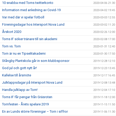
10 snabba med Torns twitterkonto
2020-04-06 21:30
Information med anledning av Covid-19
2020-04-02 19:45
Var med där vi spelar fotboll
2020-03-03 12:55
Föreningsdagar hos Intersport Nova Lund
2020-03-02 11:20
Årskort 2020
2020-02-26 12:00
Torns IF söker tränare till sin akademi
2020-02-08 17:00
Torn vs. Torn
2020-01-31 12:40
Torn är nu en Tipselitakademi
2020-01-30 17:50
Stångby Plantskola går in som klubbsponsor
2019-12-28 12:10
God jul och gott nytt år!
2019-12-23 13:45
Kallelse till årsmöte
2019-12-17 16:45
Julklappsdagar på Intersport Nova Lund
2019-12-08 13:48
Handla julklapp av Torn!
2019-12-04 17:10
Torns IF får pengar från Gräsroten
2019-11-18 12:00
Tornfesten - Årets spelare 2019
2019-11-15 11:50
En av Lunds större föreningar – Torn i siffror
2019-11-06 11:30