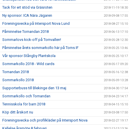
Tack för ert stöd via Gräsroten
2018-11-19 18:30
Ny sponsor: ICA Nära Jägaren
2018-09-08 17:55
Föreningsvecka på Intersport Nova Lund
2018-08-27 15:10
Påminnelse Tornandan 2018
2018-06-13 17:10
Sommarlovs kick-off på Tornvallen!
2018-05-28 12:30
Påminnelse årets sommarkollo här på Torns IF
2018-05-25 13:46
Vår sponsor Stångby Plantskola
2018-05-25 10:17
Sommarkollo 2018 - Wild cards
2018-05-17 09:20
Tornandan 2018
2018-05-16 12:38
Sommarkollo 2018
2018-05-09 13:28
Supporterbuss till Blekinge den 13 maj
2018-04-30 17:54
Sommarkollo och Tornandan
2018-04-23 14:17
Tennisskola för barn 2018
2018-04-15 15:10
Köp ditt årskort nu
2018-03-08 17:50
Föreningsvecka och profilkläder på Intersport Nova
2018-02-27 19:17
Kallelse årsmöte 8 februari
2017-12-13 13:36