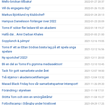
Mello-brickan tillbaka!
2022-01-27 20:37
Vill du engagera dig?
2022-01-26 15:20
Markus Björklund ny klubbchef!
2022-01-24 20:13
Hampus Danielsson förlänger över 2022
2022-01-23 20:09
Torns IF söker fler ledare till sin akademi
2022-01-18 19:27
Hallå där... Amir Darban Khales
2022-01-05 21:00
Sopplunch & julmys!
2021-12-16 19:05
Torns IF ett av Ettan Södras bästa lag på att spela unga
2021-12-12 16:56
spelare
Ny sportchef 2022!
2021-12-11 20:03
Bli en del av Torns IFs grymma mediasektion!
2021-12-10 10:45
Tack för gott samarbete under året
2021-12-07 18:00
Två stjärnor i akademicertifieringen
2021-12-04 13:32
Maxad Black Friday hos vår samarbetspartner Intersport!
2021-11-26 09:20
Förändring i styrelsen
2021-11-18 17:51
Stötta Torn och vinn en smörgåstårta!
2021-11-04 15:27
Fotbollscamp i Stångby under höstlovet
2021-09-29 17:25