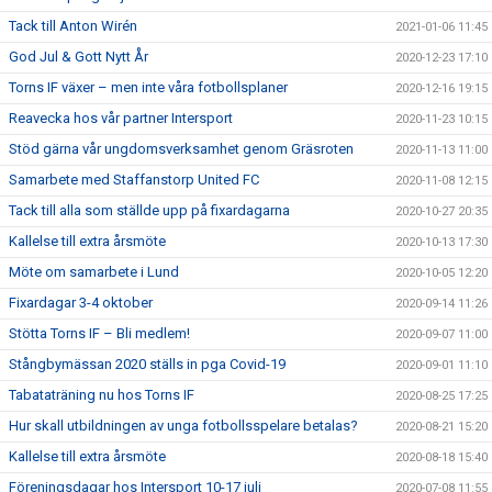
Tack till Anton Wirén
2021-01-06 11:45
God Jul & Gott Nytt År
2020-12-23 17:10
Torns IF växer – men inte våra fotbollsplaner
2020-12-16 19:15
Reavecka hos vår partner Intersport
2020-11-23 10:15
Stöd gärna vår ungdomsverksamhet genom Gräsroten
2020-11-13 11:00
Samarbete med Staffanstorp United FC
2020-11-08 12:15
Tack till alla som ställde upp på fixardagarna
2020-10-27 20:35
Kallelse till extra årsmöte
2020-10-13 17:30
Möte om samarbete i Lund
2020-10-05 12:20
Fixardagar 3-4 oktober
2020-09-14 11:26
Stötta Torns IF – Bli medlem!
2020-09-07 11:00
Stångbymässan 2020 ställs in pga Covid-19
2020-09-01 11:10
Tabataträning nu hos Torns IF
2020-08-25 17:25
Hur skall utbildningen av unga fotbollsspelare betalas?
2020-08-21 15:20
Kallelse till extra årsmöte
2020-08-18 15:40
Föreningsdagar hos Intersport 10-17 juli
2020-07-08 11:55