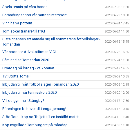
Spela tennis på våra banor
2020-07-03 11:30
Förändringar hos vår partner Intersport
2020-06-29 18:30
Vinn halva potten!
2020-06-24 17:45
Torn söker tränare till P16!
2020-06-24 11:30
Sista chansen att anmäla sig till sommarens fotbollsläger -
2020-06-15 15:45
Tornandan
Vår sponsor Advokatfirman VICI
2020-05-28 16:35
Påminnelse Tornandan 2020
2020-05-24 11:30
Fixardag på lördag - välkomna!
2020-05-19 14:55
TV: Stötta Torns IF
2020-05-09 10:35
Inbjudan till vårt fotbollsläger Tornandan 2020
2020-05-03 12:15
Inbjudan till vår tennisskola 2020
2020-04-20 12:00
Vill du gymma i Stångby?
2020-04-17 17:30
Föreningen behöver ditt engagemang!
2020-04-16 10:45
Stöd Torn - köp soffbiljett till en inställd match
2020-04-15 11:40
Köp nygrillade Tornburgare på måndag
2020-04-09 11:10