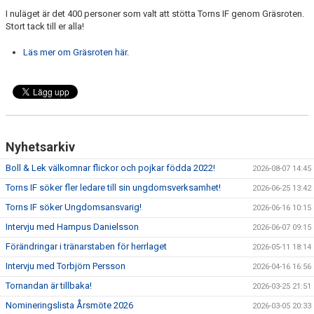
I nuläget är det 400 personer som valt att stötta Torns IF genom Gräsroten.
Stort tack till er alla!
Läs mer om Gräsroten här
.
Nyhetsarkiv
Boll & Lek välkomnar flickor och pojkar födda 2022!
2026-08-07 14:45
Torns IF söker fler ledare till sin ungdomsverksamhet!
2026-06-25 13:42
Torns IF söker Ungdomsansvarig!
2026-06-16 10:15
Intervju med Hampus Danielsson
2026-06-07 09:15
Förändringar i tränarstaben för herrlaget
2026-05-11 18:14
Intervju med Torbjörn Persson
2026-04-16 16:56
Tornandan är tillbaka!
2026-03-25 21:51
Nomineringslista Årsmöte 2026
2026-03-05 20:33