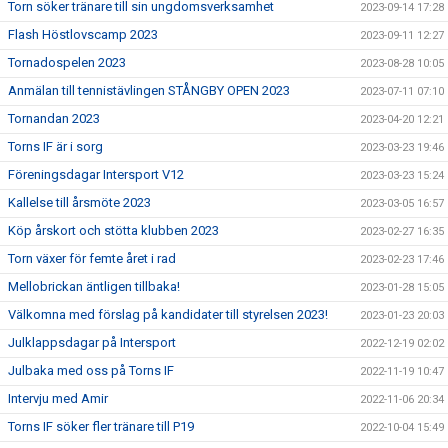
Torn söker tränare till sin ungdomsverksamhet
2023-09-14 17:28
Flash Höstlovscamp 2023
2023-09-11 12:27
Tornadospelen 2023
2023-08-28 10:05
Anmälan till tennistävlingen STÅNGBY OPEN 2023
2023-07-11 07:10
Tornandan 2023
2023-04-20 12:21
Torns IF är i sorg
2023-03-23 19:46
Föreningsdagar Intersport V12
2023-03-23 15:24
Kallelse till årsmöte 2023
2023-03-05 16:57
Köp årskort och stötta klubben 2023
2023-02-27 16:35
Torn växer för femte året i rad
2023-02-23 17:46
Mellobrickan äntligen tillbaka!
2023-01-28 15:05
Välkomna med förslag på kandidater till styrelsen 2023!
2023-01-23 20:03
Julklappsdagar på Intersport
2022-12-19 02:02
Julbaka med oss på Torns IF
2022-11-19 10:47
Intervju med Amir
2022-11-06 20:34
Torns IF söker fler tränare till P19
2022-10-04 15:49