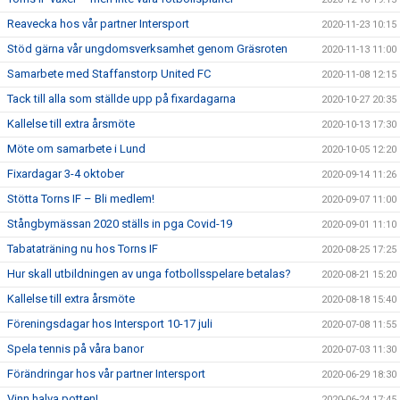
Reavecka hos vår partner Intersport
2020-11-23 10:15
Stöd gärna vår ungdomsverksamhet genom Gräsroten
2020-11-13 11:00
Samarbete med Staffanstorp United FC
2020-11-08 12:15
Tack till alla som ställde upp på fixardagarna
2020-10-27 20:35
Kallelse till extra årsmöte
2020-10-13 17:30
Möte om samarbete i Lund
2020-10-05 12:20
Fixardagar 3-4 oktober
2020-09-14 11:26
Stötta Torns IF – Bli medlem!
2020-09-07 11:00
Stångbymässan 2020 ställs in pga Covid-19
2020-09-01 11:10
Tabataträning nu hos Torns IF
2020-08-25 17:25
Hur skall utbildningen av unga fotbollsspelare betalas?
2020-08-21 15:20
Kallelse till extra årsmöte
2020-08-18 15:40
Föreningsdagar hos Intersport 10-17 juli
2020-07-08 11:55
Spela tennis på våra banor
2020-07-03 11:30
Förändringar hos vår partner Intersport
2020-06-29 18:30
Vinn halva potten!
2020-06-24 17:45