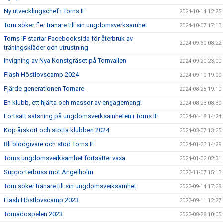
Ny utvecklingschef i Torns IF
2024-10-14 12:25
Torn söker fler tränare till sin ungdomsverksamhet
2024-10-07 17:13
Torns IF startar Facebooksida för återbruk av
2024-09-30 08:22
träningskläder och utrustning
Invigning av Nya Konstgräset på Tornvallen
2024-09-20 23:00
Flash Höstlovscamp 2024
2024-09-10 19:00
Fjärde generationen Tornare
2024-08-25 19:10
En klubb, ett hjärta och massor av engagemang!
2024-08-23 08:30
Fortsatt satsning på ungdomsverksamheten i Torns IF
2024-04-18 14:24
Köp årskort och stötta klubben 2024
2024-03-07 13:25
Bli blodgivare och stöd Torns IF
2024-01-23 14:29
Torns ungdomsverksamhet fortsätter växa
2024-01-02 02:31
Supporterbuss mot Ängelholm
2023-11-07 15:13
Torn söker tränare till sin ungdomsverksamhet
2023-09-14 17:28
Flash Höstlovscamp 2023
2023-09-11 12:27
Tornadospelen 2023
2023-08-28 10:05