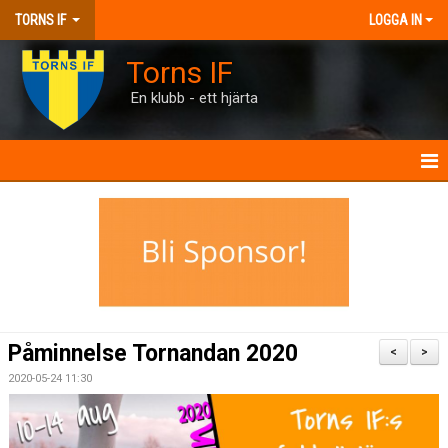
TORNS IF
LOGGA IN
Torns IF
En klubb - ett hjärta
HEM
KONTAKT
FÖRENINGEN
KALENDRAR
Påminnelse Tornandan 2020
<
>
MATCHER
2020-05-24 11:30
BILJETTER