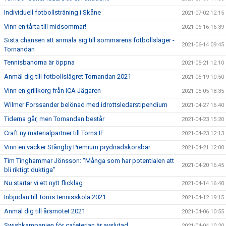
Individuell fotbollsträning i Skåne
2021-07-02 12:15
Vinn en tårta till midsommar!
2021-06-16 16:39
Sista chansen att anmäla sig till sommarens fotbollsläger -
2021-06-14 09:45
Tornandan
Tennisbanorna är öppna
2021-05-21 12:10
Anmäl dig till fotbollslägret Tornandan 2021
2021-05-19 10:50
Vinn en grillkorg från ICA Jägaren
2021-05-05 18:35
Wilmer Forssander belönad med idrottsledarstipendium
2021-04-27 16:40
Tiderna går, men Tornandan består
2021-04-23 15:20
Craft ny materialpartner till Torns IF
2021-04-23 12:13
Vinn en vacker Stångby Premium prydnadskörsbär
2021-04-21 12:00
Tim Tinghammar Jönsson: "Många som har potentialen att
2021-04-20 16:45
bli riktigt duktiga"
Nu startar vi ett nytt flicklag
2021-04-14 16:40
Inbjudan till Torns tennisskola 2021
2021-04-12 19:15
Anmäl dig till årsmötet 2021
2021-04-06 10:55
Swishkampanjen för cafeterian är avslutad
2021-04-04 10:20