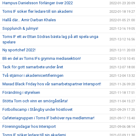
Hampus Danielsson förlänger över 2022
2022-01-23 20:09
Torns IF söker fler ledare till sin akademi
2022-01-18 19:27
Hallå där... Amir Darban Khales
2022-01-05 21:00
Sopplunch & julmys!
2021-12-16 19:05
Torns IF ett av Ettan Södras bästa lag på att spela unga
2021-12-12 16:56
spelare
Ny sportchef 2022!
2021-12-11 20:03
Bli en del av Torns IFs grymma mediasektion!
2021-12-10 10:45
Tack för gott samarbete under året
2021-12-07 18:00
Två stjärnor i akademicertifieringen
2021-12-04 13:32
Maxad Black Friday hos vår samarbetspartner Intersport!
2021-11-26 09:20
Förändring i styrelsen
2021-11-18 17:51
Stötta Torn och vinn en smörgåstårta!
2021-11-04 15:27
Fotbollscamp i Stångby under höstlovet
2021-09-29 17:25
Cafeteriagruppen i Torns IF behöver nya medlemmar!
2021-09-17 15:40
Föreningsdagar hos Intersport
2021-09-06 08:14
Torns IF söker ledare till sin akademi
2021-07-09 11:30