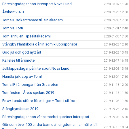
Föreningsdagar hos Intersport Nova Lund
2020-03-02 11:20
Årskort 2020
2020-02-26 12:00
Torns IF söker tränare till sin akademi
2020-02-08 17:00
Torn vs. Torn
2020-01-31 12:40
Torn är nu en Tipselitakademi
2020-01-30 17:50
Stångby Plantskola går in som klubbsponsor
2019-12-28 12:10
God jul och gott nytt år!
2019-12-23 13:45
Kallelse till årsmöte
2019-12-17 16:45
Julklappsdagar på Intersport Nova Lund
2019-12-08 13:48
Handla julklapp av Torn!
2019-12-04 17:10
Torns IF får pengar från Gräsroten
2019-11-18 12:00
Tornfesten - Årets spelare 2019
2019-11-15 11:50
En av Lunds större föreningar – Torn i siffror
2019-11-06 11:30
Stångbymässan 2019
2019-09-25 12:15
Föreningsdagar hos vår samarbetspartner Intersport
2019-09-05 15:50
Gör som över 100 andra barn och ungdomar - anmäl er till
2019-06-13 18:34