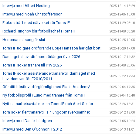
Intervju med Albert Hedling
2025-12-14 15:29
Intervju med Noah Christoffersson
2025-12-06 10:08
Frukostträff med nätverket för Torns IF
2025-11-29 08:10
Richard Ringhov blir fotbollschef i Torns IF
2025-11-08 06:20
Herrarnas säsong är slut
2025-10-25 10:05
Torns IF tidigare ordförande Börje Hansson har gått bort.
2025-10-20 17:08
Damlagets huvudtränare förlänger över 2026
2025-10-17 14:32
Torns IF söker tränare till P19 2026
2025-10-08 20:06
Torns IF söker assisterande tränare till damlaget med
2025-09-22 17:33
huvudansvar för F2010/2011
Gör ditt höstlov oförglömligt med Flash Academy!
2025-09-04 17:35
Ny fotbollsprofil i Lund med tränare från Torns IF
2025-09-04 16:48
Nytt samarbetsavtal mellan Torns IF och Alert Senior
2025-08-26 15:31
Torn söker fler tränare till sin ungdomsverksamhet
2025-08-12 12:00
Intervju med Daniel Lindgren
2025-07-05 10:24
Intervju med Ben O'Connor i P2012
2025-06-13 11:01