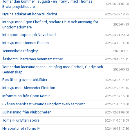
Tornandan kommer i augusti - en intervju med Thomas
2025-06-01 07:05
Brcic, projektledare
Nya halsdukar att köpa till derbyt
2025-05-27 19:25
Intervju med Egon Ekefjärd, spelare i P18 och ansvarig för
2025-04-29
ungdomsdomare
Intersport öppnar på Nova Lund
2025-04-21 20:23
Intervju med Hannes Burlion
2025-04-15 14:50
Tennisskola Stångby!
2025-03-31
Årskort till herrarnas hemmamatcher
2025-03-13 11:11
Tornandan återvänder ännu en gång med Fotboll, Glädje och
2025-03-12
Gemenskap!
Beställning av matchkläder
2025-03-03 14:42
Intervju med Alexander Ekström
2025-02-23 21:15
Information från SportAdmin
2025-02-07 15:30
Skånes snabbast växande ungdomsverksamhet?
2025-01-13 13:30
Julhälsning från Klubbchefen
2024-12-21 09:00
Torns IF ur Ettan södra.
2024-11-10 18:09
Ny sportchef i Torns IF
2024-10-15 17:30