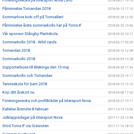
Föreningsvecka på Intersport Nova Lund
2018-08-27 15:10
Påminnelse Tornandan 2018
2018-06-13 17:10
Sommarlovs kick-off på Tornvallen!
2018-05-28 12:30
Påminnelse årets sommarkollo här på Torns IF
2018-05-25 13:46
Vår sponsor Stångby Plantskola
2018-05-25 10:17
Sommarkollo 2018 - Wild cards
2018-05-17 09:20
Tornandan 2018
2018-05-16 12:38
Sommarkollo 2018
2018-05-09 13:28
Supporterbuss till Blekinge den 13 maj
2018-04-30 17:54
Sommarkollo och Tornandan
2018-04-23 14:17
Tennisskola för barn 2018
2018-04-15 15:10
Köp ditt årskort nu
2018-03-08 17:50
Föreningsvecka och profilkläder på Intersport Nova
2018-02-27 19:17
Kallelse årsmöte 8 februari
2017-12-13 13:36
Julklappsdagar på Intersport Nova
2017-11-29 13:48
Stöd Torns IF via Gräsroten
2017-11-16 18:15