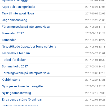
Gymmet är utbyggt
2017-11-04 13:03
Keps och träningskläder
2017-10-21 17:04
Tack till Intersport Nova
2017-10-09 22:05
Ungdomsansvarig
2017-09-26 21:06
Föreningsvecka på Intersport Nova
2017-08-24 11:18
Tornandan 2017
2017-08-16 11:24
Tornandan
2017-05-23 12:27
Nya, utökade öppettider Torns cafeteria
2017-05-05 13:13
Tennisskola för barn
2017-04-23 21:01
Fotboll för flickor
2017-04-04 10:35
Sommarkollo 2017
2017-03-31 14:42
Föreningsvecka på Intersport Nova
2017-03-06 17:19
Klubbhistoria
2017-02-27 17:21
Ny styrelse & medlemsavgifter
2017-02-12 22:23
Ny ungdomsansvarig
2017-02-10 09:38
En av Lunds större föreningar
2017-02-04 19:26