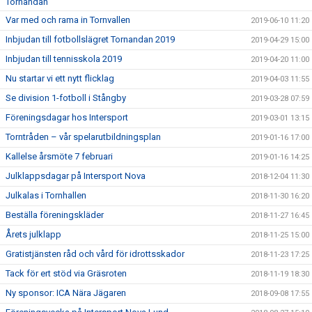
Tornandan
Var med och rama in Tornvallen
2019-06-10 11:20
Inbjudan till fotbollslägret Tornandan 2019
2019-04-29 15:00
Inbjudan till tennisskola 2019
2019-04-20 11:00
Nu startar vi ett nytt flicklag
2019-04-03 11:55
Se division 1-fotboll i Stångby
2019-03-28 07:59
Föreningsdagar hos Intersport
2019-03-01 13:15
Torntråden – vår spelarutbildningsplan
2019-01-16 17:00
Kallelse årsmöte 7 februari
2019-01-16 14:25
Julklappsdagar på Intersport Nova
2018-12-04 11:30
Julkalas i Tornhallen
2018-11-30 16:20
Beställa föreningskläder
2018-11-27 16:45
Årets julklapp
2018-11-25 15:00
Gratistjänsten råd och vård för idrottsskador
2018-11-23 17:25
Tack för ert stöd via Gräsroten
2018-11-19 18:30
Ny sponsor: ICA Nära Jägaren
2018-09-08 17:55