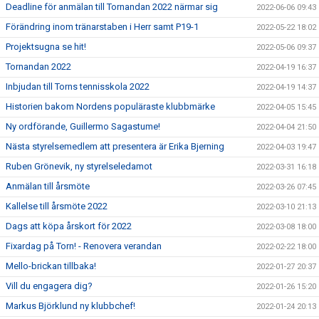
Deadline för anmälan till Tornandan 2022 närmar sig
2022-06-06 09:43
Förändring inom tränarstaben i Herr samt P19-1
2022-05-22 18:02
Projektsugna se hit!
2022-05-06 09:37
Tornandan 2022
2022-04-19 16:37
Inbjudan till Torns tennisskola 2022
2022-04-19 14:37
Historien bakom Nordens populäraste klubbmärke
2022-04-05 15:45
Ny ordförande, Guillermo Sagastume!
2022-04-04 21:50
Nästa styrelsemedlem att presentera är Erika Bjerning
2022-04-03 19:47
Ruben Grönevik, ny styrelseledamot
2022-03-31 16:18
Anmälan till årsmöte
2022-03-26 07:45
Kallelse till årsmöte 2022
2022-03-10 21:13
Dags att köpa årskort för 2022
2022-03-08 18:00
Fixardag på Torn! - Renovera verandan
2022-02-22 18:00
Mello-brickan tillbaka!
2022-01-27 20:37
Vill du engagera dig?
2022-01-26 15:20
Markus Björklund ny klubbchef!
2022-01-24 20:13