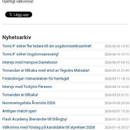
Hjärtligt välkomna!
Nyhetsarkiv
Torns IF söker fler ledare till sin ungdomsverksamhet!
2026-06-25 13:42
Torns IF söker Ungdomsansvarig!
2026-06-16 10:15
Intervju med Hampus Danielsson
2026-06-07 09:15
Tornandan är tillbaka med stöd av Tegnérs Matsalar!
2026-05-21 21:49
Förändringar i tränarstaben för herrlaget
2026-05-11 18:14
Intervju med Torbjörn Persson
2026-04-16 16:56
Tornandan är tillbaka!
2026-03-25 21:51
Nomineringslista Årsmöte 2026
2026-03-05 20:33
Äntligen match igen!
2026-02-01 19:20
Flash Academy återvänder till Stångby!
2026-01-23 10:51
Välkomna med förslag på kandidater till styrelsen 2026!
2026-01-14 20:57