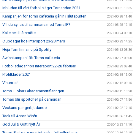
Inbjudan till vårt fotbollsläger Tornandan 2021
2021-03-31 10:35
Kampanjen för Torns cafeteria går in i slutspurten
2021-03-28 11:40
Vill du synas tillsammans med Torns IF?
2021-03-25 17:15
Kallelse till årsmöte
2021-03-24 09:10
Clubdagar hos Intersport 23-28 mars
2021-03-23 14:25
Heja Torn finns nu på Spotify
2021-03-13 08:30
Swishkampanj för Torns cafeteria
2021-02-27 09:00
Fotbollsdagar hos Intersport 22-28 februari
2021-02-23 09:40
Profilkläder 2021
2021-02-18 13:00
Vinterrea!
2021-02-12 09:15
Torns IF ökar i akademicertifieringen
2021-02-11 10:20
Tomas blir sportchef på damsidan
2021-02-07 17:56
Veckans pangerbjudande!
2021-02-02 17:15
Tack till Anton Wirén
2021-01-06 11:45
God Jul & Gott Nytt År
2020-12-23 17:10
Torns IF växer – men inte våra fotbollsplaner
2020-12-16 19:15