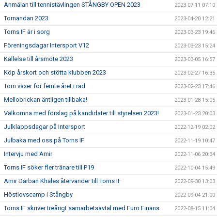
Anmälan till tennistävlingen STÅNGBY OPEN 2023
2023-07-11 07:10
Tornandan 2023
2023-04-20 12:21
Torns IF är i sorg
2023-03-23 19:46
Föreningsdagar Intersport V12
2023-03-23 15:24
Kallelse till årsmöte 2023
2023-03-05 16:57
Köp årskort och stötta klubben 2023
2023-02-27 16:35
Torn växer för femte året i rad
2023-02-23 17:46
Mellobrickan äntligen tillbaka!
2023-01-28 15:05
Välkomna med förslag på kandidater till styrelsen 2023!
2023-01-23 20:03
Julklappsdagar på Intersport
2022-12-19 02:02
Julbaka med oss på Torns IF
2022-11-19 10:47
Intervju med Amir
2022-11-06 20:34
Torns IF söker fler tränare till P19
2022-10-04 15:49
Amir Darban Khales återvänder till Torns IF
2022-09-30 13:03
Höstlovscamp i Stångby
2022-09-04 21:00
Torns IF skriver treårigt samarbetsavtal med Euro Finans
2022-08-15 11:04