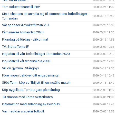
Torn söker tränare till P16!
2020-06-24 11:30
Sista chansen att anmäla sig till sommarens fotbollsläger -
2020-06-15 15:45
Tornandan
Vår sponsor Advokatfirman VICI
2020-05-28 16:35
Påminnelse Tornandan 2020
2020-05-24 11:30
Fixardag på lördag - välkomna!
2020-05-19 14:55
TV: Stötta Torns IF
2020-05-09 10:35
Inbjudan till vårt fotbollsläger Tornandan 2020
2020-05-03 12:15
Inbjudan till vår tennisskola 2020
2020-04-20 12:00
Vill du gymma i Stångby?
2020-04-17 17:30
Föreningen behöver ditt engagemang!
2020-04-16 10:45
Stöd Torn - köp soffbiljett till en inställd match
2020-04-15 11:40
Köp nygrillade Tornburgare på måndag
2020-04-09 11:10
10 snabba med Torns twitterkonto
2020-04-06 21:30
Information med anledning av Covid-19
2020-04-02 19:45
Var med där vi spelar fotboll
2020-03-03 12:55