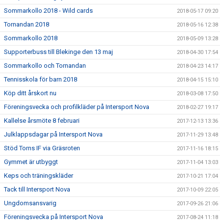
Sommarkollo 2018 - Wild cards
2018-05-17 09:20
Tornandan 2018
2018-05-16 12:38
Sommarkollo 2018
2018-05-09 13:28
Supporterbuss till Blekinge den 13 maj
2018-04-30 17:54
Sommarkollo och Tornandan
2018-04-23 14:17
Tennisskola för barn 2018
2018-04-15 15:10
Köp ditt årskort nu
2018-03-08 17:50
Föreningsvecka och profilkläder på Intersport Nova
2018-02-27 19:17
Kallelse årsmöte 8 februari
2017-12-13 13:36
Julklappsdagar på Intersport Nova
2017-11-29 13:48
Stöd Torns IF via Gräsroten
2017-11-16 18:15
Gymmet är utbyggt
2017-11-04 13:03
Keps och träningskläder
2017-10-21 17:04
Tack till Intersport Nova
2017-10-09 22:05
Ungdomsansvarig
2017-09-26 21:06
Föreningsvecka på Intersport Nova
2017-08-24 11:18