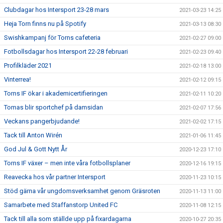
Clubdagar hos Intersport 23-28 mars
2021-03-23 14:25
Heja Torn finns nu på Spotify
2021-03-13 08:30
Swishkampanj för Torns cafeteria
2021-02-27 09:00
Fotbollsdagar hos Intersport 22-28 februari
2021-02-23 09:40
Profilkläder 2021
2021-02-18 13:00
Vinterrea!
2021-02-12 09:15
Torns IF ökar i akademicertifieringen
2021-02-11 10:20
Tomas blir sportchef på damsidan
2021-02-07 17:56
Veckans pangerbjudande!
2021-02-02 17:15
Tack till Anton Wirén
2021-01-06 11:45
God Jul & Gott Nytt År
2020-12-23 17:10
Torns IF växer – men inte våra fotbollsplaner
2020-12-16 19:15
Reavecka hos vår partner Intersport
2020-11-23 10:15
Stöd gärna vår ungdomsverksamhet genom Gräsroten
2020-11-13 11:00
Samarbete med Staffanstorp United FC
2020-11-08 12:15
Tack till alla som ställde upp på fixardagarna
2020-10-27 20:35