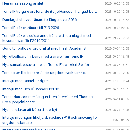
Herrarnas säsong är slut
2025-10-25 10:05
Torns IF tidigare ordförande Börje Hansson har gått bort.
2025-10-20 17:08
Damlagets huvudtränare förlänger över 2026
2025-10-17 14:32
Torns IF söker tränare till P19 2026
2025-10-08 20:06
Torns IF söker assisterande tränare till damlaget med
2025-09-22 17:33
huvudansvar för F2010/2011
Gör ditt höstlov oförglömligt med Flash Academy!
2025-09-04 17:35
Ny fotbollsprofil i Lund med tränare från Torns IF
2025-09-04 16:48
Nytt samarbetsavtal mellan Torns IF och Alert Senior
2025-08-26 15:31
Torn söker fler tränare till sin ungdomsverksamhet
2025-08-12 12:00
Intervju med Daniel Lindgren
2025-07-05 10:24
Intervju med Ben O'Connor i P2012
2025-06-13 11:01
Tornandan kommer i augusti - en intervju med Thomas
2025-06-01 07:05
Brcic, projektledare
Nya halsdukar att köpa till derbyt
2025-05-27 19:25
Intervju med Egon Ekefjärd, spelare i P18 och ansvarig för
2025-04-29
ungdomsdomare