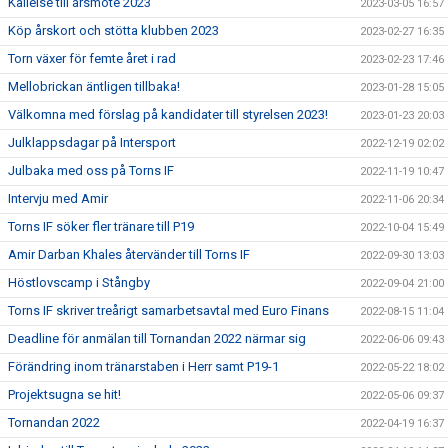
Kallelse till årsmöte 2023
2023-03-05 16:57
Köp årskort och stötta klubben 2023
2023-02-27 16:35
Torn växer för femte året i rad
2023-02-23 17:46
Mellobrickan äntligen tillbaka!
2023-01-28 15:05
Välkomna med förslag på kandidater till styrelsen 2023!
2023-01-23 20:03
Julklappsdagar på Intersport
2022-12-19 02:02
Julbaka med oss på Torns IF
2022-11-19 10:47
Intervju med Amir
2022-11-06 20:34
Torns IF söker fler tränare till P19
2022-10-04 15:49
Amir Darban Khales återvänder till Torns IF
2022-09-30 13:03
Höstlovscamp i Stångby
2022-09-04 21:00
Torns IF skriver treårigt samarbetsavtal med Euro Finans
2022-08-15 11:04
Deadline för anmälan till Tornandan 2022 närmar sig
2022-06-06 09:43
Förändring inom tränarstaben i Herr samt P19-1
2022-05-22 18:02
Projektsugna se hit!
2022-05-06 09:37
Tornandan 2022
2022-04-19 16:37