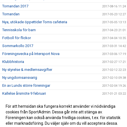
Tornandan 2017
2017-08-16 11:24
Tornandan
2017-05-23 12:27
Nya, utökade öppettider Torns cafeteria
2017-05-05 13:13
Tennisskola för barn
2017-04-23 21:01
Fotboll för flickor
2017-04-04 10:35
Sommarkollo 2017
2017-03-31 14:42
Föreningsvecka på Intersport Nova
2017-03-06 17:19
Klubbhistoria
2017-02-27 17:21
Ny styrelse & medlemsavgifter
2017-02-12 22:23
Ny ungdomsansvarig
2017-02-10 09:38
En av Lunds större föreningar
2017-02-04 19:26
Kallelse årsmöte 9 februari
2017-01-21 03:22
Vill du som förälder eller medlem vara med och påverka
2017-01-11 14:22
För att hemsidan ska fungera korrekt använder vi nödvändiga
och utveckla föreningen?
cookies från SportAdmin. Dessa går inte att stänga av.
Ny hemsida för Torns IF!
2017-01-02 16:43
Föreningen kan också använda frivilliga cookies, t.ex. för statistik
eller marknadsföring. Du väljer själv om du vill acceptera dessa.