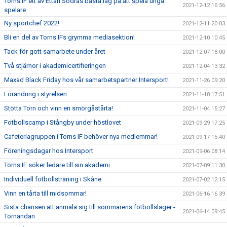
Torns IF ett av Ettan Södras bästa lag på att spela unga
2021-12-12 16:56
spelare
Ny sportchef 2022!
2021-12-11 20:03
Bli en del av Torns IFs grymma mediasektion!
2021-12-10 10:45
Tack för gott samarbete under året
2021-12-07 18:00
Två stjärnor i akademicertifieringen
2021-12-04 13:32
Maxad Black Friday hos vår samarbetspartner Intersport!
2021-11-26 09:20
Förändring i styrelsen
2021-11-18 17:51
Stötta Torn och vinn en smörgåstårta!
2021-11-04 15:27
Fotbollscamp i Stångby under höstlovet
2021-09-29 17:25
Cafeteriagruppen i Torns IF behöver nya medlemmar!
2021-09-17 15:40
Föreningsdagar hos Intersport
2021-09-06 08:14
Torns IF söker ledare till sin akademi
2021-07-09 11:30
Individuell fotbollsträning i Skåne
2021-07-02 12:15
Vinn en tårta till midsommar!
2021-06-16 16:39
Sista chansen att anmäla sig till sommarens fotbollsläger -
2021-06-14 09:45
Tornandan