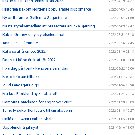
Inbjudan till Torns tennisskola 2022
2022-04-19 14:37
Historien bakom Nordens populäraste klubbmärke
2022-04-05 15:45
Ny ordförande, Guillermo Sagastume!
2022-04-04 21:50
Nästa styrelsemedlem att presentera är Erika Bjerning
2022-04-03 19:47
Ruben Grönevik, ny styrelseledamot
2022-03-31 16:18
Anmälan till årsmöte
2022-03-26 07:45
Kallelse till årsmöte 2022
2022-03-10 21:13
Dags att köpa årskort för 2022
2022-03-08 18:00
Fixardag på Torn! - Renovera verandan
2022-02-22 18:00
Mello-brickan tillbaka!
2022-01-27 20:37
Vill du engagera dig?
2022-01-26 15:20
Markus Björklund ny klubbchef!
2022-01-24 20:13
Hampus Danielsson förlänger över 2022
2022-01-23 20:09
Torns IF söker fler ledare till sin akademi
2022-01-18 19:27
Hallå där... Amir Darban Khales
2022-01-05 21:00
Sopplunch & julmys!
2021-12-16 19:05