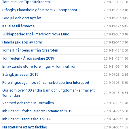
Torn är nu en Tipselitakademi
2020-01-30 17:50
Stångby Plantskola går in som klubbsponsor
2019-12-28 12:10
God jul och gott nytt år!
2019-12-23 13:45
Kallelse till årsmöte
2019-12-17 16:45
Julklappsdagar på Intersport Nova Lund
2019-12-08 13:48
Handla julklapp av Torn!
2019-12-04 17:10
Torns IF får pengar från Gräsroten
2019-11-18 12:00
Tornfesten - Årets spelare 2019
2019-11-15 11:50
En av Lunds större föreningar – Torn i siffror
2019-11-06 11:30
Stångbymässan 2019
2019-09-25 12:15
Föreningsdagar hos vår samarbetspartner Intersport
2019-09-05 15:50
Gör som över 100 andra barn och ungdomar - anmäl er till
2019-06-13 18:34
Tornandan
Var med och rama in Tornvallen
2019-06-10 11:20
Inbjudan till fotbollslägret Tornandan 2019
2019-04-29 15:00
Inbjudan till tennisskola 2019
2019-04-20 11:00
Nu startar vi ett nytt flicklag
2019-04-03 11:55