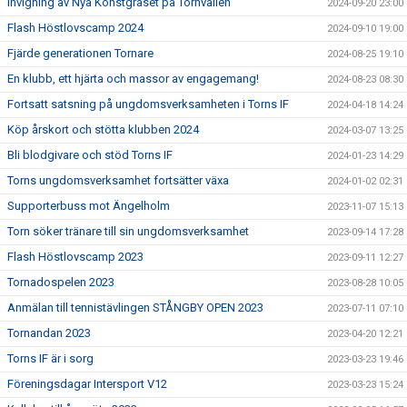
Invigning av Nya Konstgräset på Tornvallen
2024-09-20 23:00
Flash Höstlovscamp 2024
2024-09-10 19:00
Fjärde generationen Tornare
2024-08-25 19:10
En klubb, ett hjärta och massor av engagemang!
2024-08-23 08:30
Fortsatt satsning på ungdomsverksamheten i Torns IF
2024-04-18 14:24
Köp årskort och stötta klubben 2024
2024-03-07 13:25
Bli blodgivare och stöd Torns IF
2024-01-23 14:29
Torns ungdomsverksamhet fortsätter växa
2024-01-02 02:31
Supporterbuss mot Ängelholm
2023-11-07 15:13
Torn söker tränare till sin ungdomsverksamhet
2023-09-14 17:28
Flash Höstlovscamp 2023
2023-09-11 12:27
Tornadospelen 2023
2023-08-28 10:05
Anmälan till tennistävlingen STÅNGBY OPEN 2023
2023-07-11 07:10
Tornandan 2023
2023-04-20 12:21
Torns IF är i sorg
2023-03-23 19:46
Föreningsdagar Intersport V12
2023-03-23 15:24