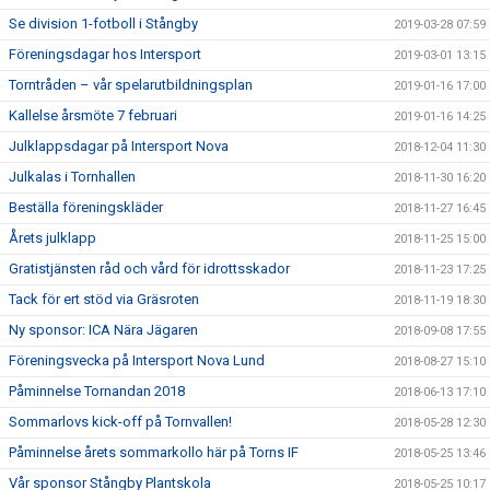
Se division 1-fotboll i Stångby
2019-03-28 07:59
Föreningsdagar hos Intersport
2019-03-01 13:15
Torntråden – vår spelarutbildningsplan
2019-01-16 17:00
Kallelse årsmöte 7 februari
2019-01-16 14:25
Julklappsdagar på Intersport Nova
2018-12-04 11:30
Julkalas i Tornhallen
2018-11-30 16:20
Beställa föreningskläder
2018-11-27 16:45
Årets julklapp
2018-11-25 15:00
Gratistjänsten råd och vård för idrottsskador
2018-11-23 17:25
Tack för ert stöd via Gräsroten
2018-11-19 18:30
Ny sponsor: ICA Nära Jägaren
2018-09-08 17:55
Föreningsvecka på Intersport Nova Lund
2018-08-27 15:10
Påminnelse Tornandan 2018
2018-06-13 17:10
Sommarlovs kick-off på Tornvallen!
2018-05-28 12:30
Påminnelse årets sommarkollo här på Torns IF
2018-05-25 13:46
Vår sponsor Stångby Plantskola
2018-05-25 10:17