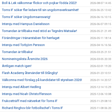
Boll & Lek välkomnar flickor och pojkar födda 2022!
2026-08-07 14:45
Torns IF söker fler ledare till sin ungdomsverksamhet!
2026-06-25 13:42
Torns IF söker Ungdomsansvarig!
2026-06-16 10:15
Intervju med Hampus Danielsson
2026-06-07 09:15
Tornandan är tillbaka med stöd av Tegnérs Matsalar!
2026-05-21 21:49
Förändringar i tränarstaben för herrlaget
2026-05-11 18:14
Intervju med Torbjörn Persson
2026-04-16 16:56
Tornandan är tillbaka!
2026-03-25 21:51
Nomineringslista Årsmöte 2026
2026-03-05 20:33
Äntligen match igen!
2026-02-01 19:20
Flash Academy återvänder till Stångby!
2026-01-23 10:51
Välkomna med förslag på kandidater till styrelsen 2026!
2026-01-14 20:57
Intervju med Albert Hedling
2025-12-14 15:29
Intervju med Noah Christoffersson
2025-12-06 10:08
Frukostträff med nätverket för Torns IF
2025-11-29 08:10
Richard Ringhov blir fotbollschef i Torns IF
2025-11-08 06:20