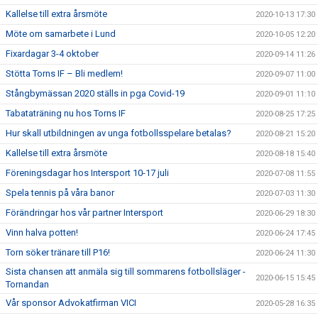
Kallelse till extra årsmöte
2020-10-13 17:30
Möte om samarbete i Lund
2020-10-05 12:20
Fixardagar 3-4 oktober
2020-09-14 11:26
Stötta Torns IF – Bli medlem!
2020-09-07 11:00
Stångbymässan 2020 ställs in pga Covid-19
2020-09-01 11:10
Tabataträning nu hos Torns IF
2020-08-25 17:25
Hur skall utbildningen av unga fotbollsspelare betalas?
2020-08-21 15:20
Kallelse till extra årsmöte
2020-08-18 15:40
Föreningsdagar hos Intersport 10-17 juli
2020-07-08 11:55
Spela tennis på våra banor
2020-07-03 11:30
Förändringar hos vår partner Intersport
2020-06-29 18:30
Vinn halva potten!
2020-06-24 17:45
Torn söker tränare till P16!
2020-06-24 11:30
Sista chansen att anmäla sig till sommarens fotbollsläger -
2020-06-15 15:45
Tornandan
Vår sponsor Advokatfirman VICI
2020-05-28 16:35