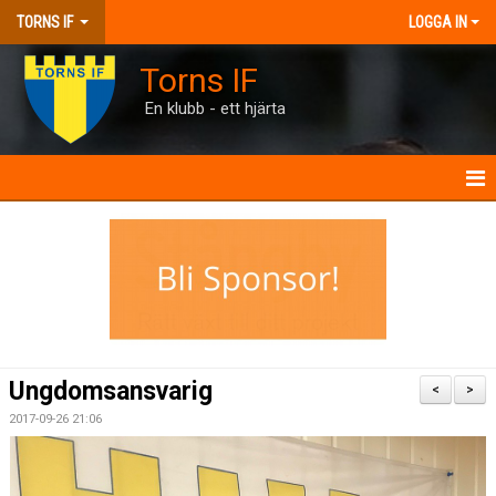
TORNS IF
LOGGA IN
Torns IF
En klubb - ett hjärta
HEM
KONTAKT
FÖRENINGEN
KALENDRAR
Ungdomsansvarig
<
>
MATCHER
2017-09-26 21:06
BILJETTER