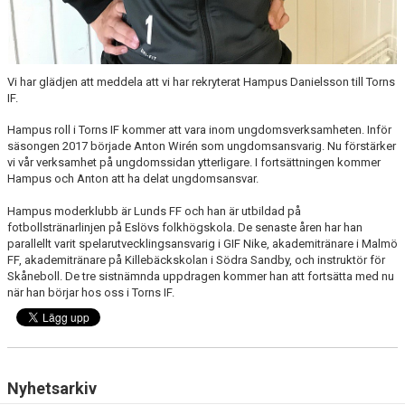
Vi har glädjen att meddela att vi har rekryterat Hampus Danielsson till Torns
IF.
Hampus roll i Torns IF kommer att vara inom ungdomsverksamheten. Inför
säsongen 2017 började Anton Wirén som ungdomsansvarig. Nu förstärker
vi vår verksamhet på ungdomssidan ytterligare. I fortsättningen kommer
Hampus och Anton att ha delat ungdomsansvar.
Hampus moderklubb är Lunds FF och han är utbildad på
fotbollstränarlinjen på Eslövs folkhögskola. De senaste åren har han
parallellt varit spelarutvecklingsansvarig i GIF Nike, akademitränare i Malmö
FF, akademitränare på Killebäckskolan i Södra Sandby, och instruktör för
Skåneboll. De tre sistnämnda uppdragen kommer han att fortsätta med nu
när han börjar hos oss i Torns IF.
Nyhetsarkiv