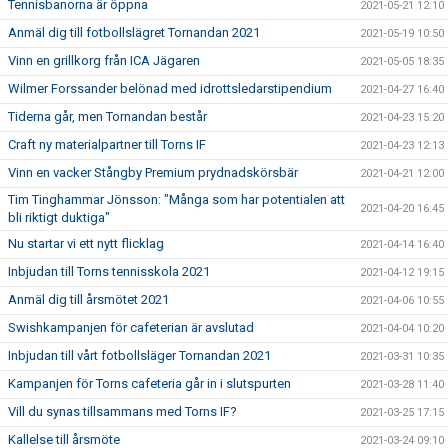
Tennisbanorna är öppna
2021-05-21 12:10
Anmäl dig till fotbollslägret Tornandan 2021
2021-05-19 10:50
Vinn en grillkorg från ICA Jägaren
2021-05-05 18:35
Wilmer Forssander belönad med idrottsledarstipendium
2021-04-27 16:40
Tiderna går, men Tornandan består
2021-04-23 15:20
Craft ny materialpartner till Torns IF
2021-04-23 12:13
Vinn en vacker Stångby Premium prydnadskörsbär
2021-04-21 12:00
Tim Tinghammar Jönsson: "Många som har potentialen att
2021-04-20 16:45
bli riktigt duktiga"
Nu startar vi ett nytt flicklag
2021-04-14 16:40
Inbjudan till Torns tennisskola 2021
2021-04-12 19:15
Anmäl dig till årsmötet 2021
2021-04-06 10:55
Swishkampanjen för cafeterian är avslutad
2021-04-04 10:20
Inbjudan till vårt fotbollsläger Tornandan 2021
2021-03-31 10:35
Kampanjen för Torns cafeteria går in i slutspurten
2021-03-28 11:40
Vill du synas tillsammans med Torns IF?
2021-03-25 17:15
Kallelse till årsmöte
2021-03-24 09:10