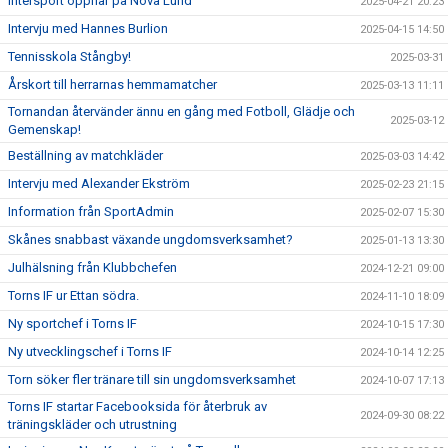
Intersport öppnar på Nova Lund
2025-04-21 20:23
Intervju med Hannes Burlion
2025-04-15 14:50
Tennisskola Stångby!
2025-03-31
Årskort till herrarnas hemmamatcher
2025-03-13 11:11
Tornandan återvänder ännu en gång med Fotboll, Glädje och
2025-03-12
Gemenskap!
Beställning av matchkläder
2025-03-03 14:42
Intervju med Alexander Ekström
2025-02-23 21:15
Information från SportAdmin
2025-02-07 15:30
Skånes snabbast växande ungdomsverksamhet?
2025-01-13 13:30
Julhälsning från Klubbchefen
2024-12-21 09:00
Torns IF ur Ettan södra.
2024-11-10 18:09
Ny sportchef i Torns IF
2024-10-15 17:30
Ny utvecklingschef i Torns IF
2024-10-14 12:25
Torn söker fler tränare till sin ungdomsverksamhet
2024-10-07 17:13
Torns IF startar Facebooksida för återbruk av
2024-09-30 08:22
träningskläder och utrustning