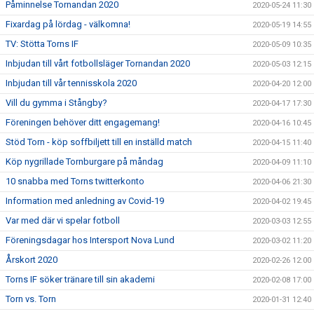
Påminnelse Tornandan 2020
2020-05-24 11:30
Fixardag på lördag - välkomna!
2020-05-19 14:55
TV: Stötta Torns IF
2020-05-09 10:35
Inbjudan till vårt fotbollsläger Tornandan 2020
2020-05-03 12:15
Inbjudan till vår tennisskola 2020
2020-04-20 12:00
Vill du gymma i Stångby?
2020-04-17 17:30
Föreningen behöver ditt engagemang!
2020-04-16 10:45
Stöd Torn - köp soffbiljett till en inställd match
2020-04-15 11:40
Köp nygrillade Tornburgare på måndag
2020-04-09 11:10
10 snabba med Torns twitterkonto
2020-04-06 21:30
Information med anledning av Covid-19
2020-04-02 19:45
Var med där vi spelar fotboll
2020-03-03 12:55
Föreningsdagar hos Intersport Nova Lund
2020-03-02 11:20
Årskort 2020
2020-02-26 12:00
Torns IF söker tränare till sin akademi
2020-02-08 17:00
Torn vs. Torn
2020-01-31 12:40