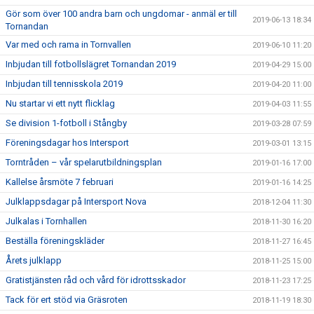
Gör som över 100 andra barn och ungdomar - anmäl er till
2019-06-13 18:34
Tornandan
Var med och rama in Tornvallen
2019-06-10 11:20
Inbjudan till fotbollslägret Tornandan 2019
2019-04-29 15:00
Inbjudan till tennisskola 2019
2019-04-20 11:00
Nu startar vi ett nytt flicklag
2019-04-03 11:55
Se division 1-fotboll i Stångby
2019-03-28 07:59
Föreningsdagar hos Intersport
2019-03-01 13:15
Torntråden – vår spelarutbildningsplan
2019-01-16 17:00
Kallelse årsmöte 7 februari
2019-01-16 14:25
Julklappsdagar på Intersport Nova
2018-12-04 11:30
Julkalas i Tornhallen
2018-11-30 16:20
Beställa föreningskläder
2018-11-27 16:45
Årets julklapp
2018-11-25 15:00
Gratistjänsten råd och vård för idrottsskador
2018-11-23 17:25
Tack för ert stöd via Gräsroten
2018-11-19 18:30