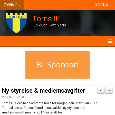
TORNS IF
LOGGA IN
Torns IF
En klubb - ett hjärta
HEM
KONTAKT
FÖRENINGEN
KALENDRAR
Ny styrelse & medlemsavgifter
<
>
MATCHER
2017-02-12 22:23
Torns IF´s ordinarie årsmöte hölls torsdagen den 9 februari 2017 i
Tornhallens cafeteria. Bland annat valdes ny styrelse och
BILJETTER
medlemsavgifterna för 2017 fastställdes.