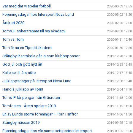
Var med där vi spelar fotboll
2020-03-03 12:55
Föreningsdagar hos Intersport Nova Lund
2020-03-02 11:20
Årskort 2020
2020-02-26 12:00
Torns IF söker tränare till sin akademi
2020-02-08 17:00
Torn vs. Torn
2020-01-31 12:40
Torn är nu en Tipselitakademi
2020-01-30 17:50
Stångby Plantskola går in som klubbsponsor
2019-12-28 12:10
God jul och gott nytt år!
2019-12-23 13:45
Kallelse till årsmöte
2019-12-17 16:45
Julklappsdagar på Intersport Nova Lund
2019-12-08 13:48
Handla julklapp av Torn!
2019-12-04 17:10
Torns IF får pengar från Gräsroten
2019-11-18 12:00
Tornfesten - Årets spelare 2019
2019-11-15 11:50
En av Lunds större föreningar – Torn i siffror
2019-11-06 11:30
Stångbymässan 2019
2019-09-25 12:15
Föreningsdagar hos vår samarbetspartner Intersport
2019-09-05 15:50