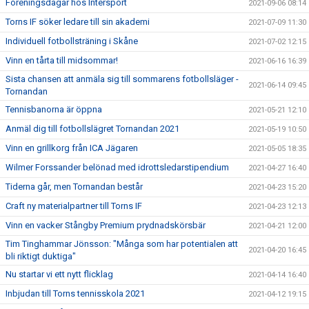
Föreningsdagar hos Intersport
2021-09-06 08:14
Torns IF söker ledare till sin akademi
2021-07-09 11:30
Individuell fotbollsträning i Skåne
2021-07-02 12:15
Vinn en tårta till midsommar!
2021-06-16 16:39
Sista chansen att anmäla sig till sommarens fotbollsläger -
2021-06-14 09:45
Tornandan
Tennisbanorna är öppna
2021-05-21 12:10
Anmäl dig till fotbollslägret Tornandan 2021
2021-05-19 10:50
Vinn en grillkorg från ICA Jägaren
2021-05-05 18:35
Wilmer Forssander belönad med idrottsledarstipendium
2021-04-27 16:40
Tiderna går, men Tornandan består
2021-04-23 15:20
Craft ny materialpartner till Torns IF
2021-04-23 12:13
Vinn en vacker Stångby Premium prydnadskörsbär
2021-04-21 12:00
Tim Tinghammar Jönsson: "Många som har potentialen att
2021-04-20 16:45
bli riktigt duktiga"
Nu startar vi ett nytt flicklag
2021-04-14 16:40
Inbjudan till Torns tennisskola 2021
2021-04-12 19:15