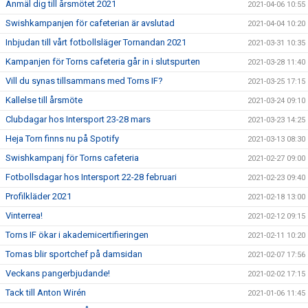
Anmäl dig till årsmötet 2021
2021-04-06 10:55
Swishkampanjen för cafeterian är avslutad
2021-04-04 10:20
Inbjudan till vårt fotbollsläger Tornandan 2021
2021-03-31 10:35
Kampanjen för Torns cafeteria går in i slutspurten
2021-03-28 11:40
Vill du synas tillsammans med Torns IF?
2021-03-25 17:15
Kallelse till årsmöte
2021-03-24 09:10
Clubdagar hos Intersport 23-28 mars
2021-03-23 14:25
Heja Torn finns nu på Spotify
2021-03-13 08:30
Swishkampanj för Torns cafeteria
2021-02-27 09:00
Fotbollsdagar hos Intersport 22-28 februari
2021-02-23 09:40
Profilkläder 2021
2021-02-18 13:00
Vinterrea!
2021-02-12 09:15
Torns IF ökar i akademicertifieringen
2021-02-11 10:20
Tomas blir sportchef på damsidan
2021-02-07 17:56
Veckans pangerbjudande!
2021-02-02 17:15
Tack till Anton Wirén
2021-01-06 11:45