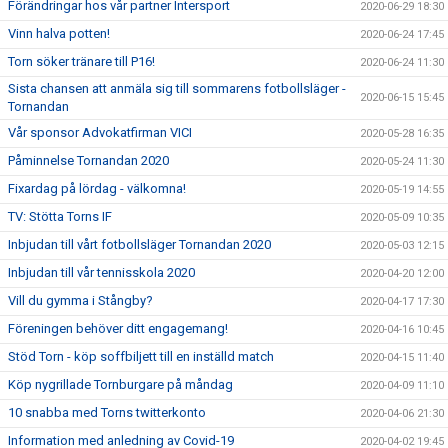
Förändringar hos vår partner Intersport
2020-06-29 18:30
Vinn halva potten!
2020-06-24 17:45
Torn söker tränare till P16!
2020-06-24 11:30
Sista chansen att anmäla sig till sommarens fotbollsläger -
2020-06-15 15:45
Tornandan
Vår sponsor Advokatfirman VICI
2020-05-28 16:35
Påminnelse Tornandan 2020
2020-05-24 11:30
Fixardag på lördag - välkomna!
2020-05-19 14:55
TV: Stötta Torns IF
2020-05-09 10:35
Inbjudan till vårt fotbollsläger Tornandan 2020
2020-05-03 12:15
Inbjudan till vår tennisskola 2020
2020-04-20 12:00
Vill du gymma i Stångby?
2020-04-17 17:30
Föreningen behöver ditt engagemang!
2020-04-16 10:45
Stöd Torn - köp soffbiljett till en inställd match
2020-04-15 11:40
Köp nygrillade Tornburgare på måndag
2020-04-09 11:10
10 snabba med Torns twitterkonto
2020-04-06 21:30
Information med anledning av Covid-19
2020-04-02 19:45