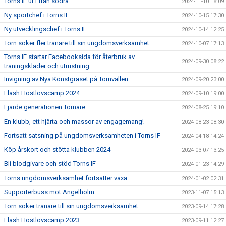
Torns IF ur Ettan södra.
2024-11-10 18:09
Ny sportchef i Torns IF
2024-10-15 17:30
Ny utvecklingschef i Torns IF
2024-10-14 12:25
Torn söker fler tränare till sin ungdomsverksamhet
2024-10-07 17:13
Torns IF startar Facebooksida för återbruk av
2024-09-30 08:22
träningskläder och utrustning
Invigning av Nya Konstgräset på Tornvallen
2024-09-20 23:00
Flash Höstlovscamp 2024
2024-09-10 19:00
Fjärde generationen Tornare
2024-08-25 19:10
En klubb, ett hjärta och massor av engagemang!
2024-08-23 08:30
Fortsatt satsning på ungdomsverksamheten i Torns IF
2024-04-18 14:24
Köp årskort och stötta klubben 2024
2024-03-07 13:25
Bli blodgivare och stöd Torns IF
2024-01-23 14:29
Torns ungdomsverksamhet fortsätter växa
2024-01-02 02:31
Supporterbuss mot Ängelholm
2023-11-07 15:13
Torn söker tränare till sin ungdomsverksamhet
2023-09-14 17:28
Flash Höstlovscamp 2023
2023-09-11 12:27