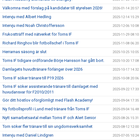
Välkomna med förslag på kandidater till styrelsen 2026!
2026-01-14 20:57
Intervju med Albert Hedling
2025-12-14 15:29
Intervju med Noah Christoffersson
2025-12-06 10:08
Frukostträff med nätverket för Torns IF
2025-11-29 08:10
Richard Ringhov blir fotbollschef i Torns IF
2025-11-08 06:20
Herrarnas säsong är slut
2025-10-25 10:05
Torns IF tidigare ordförande Börje Hansson har gått bort.
2025-10-20 17:08
Damlagets huvudtränare förlänger över 2026
2025-10-17 14:32
Torns IF söker tränare till P19 2026
2025-10-08 20:06
Torns IF söker assisterande tränare till damlaget med
2025-09-22 17:33
huvudansvar för F2010/2011
Gör ditt höstlov oförglömligt med Flash Academy!
2025-09-04 17:35
Ny fotbollsprofil i Lund med tränare från Torns IF
2025-09-04 16:48
Nytt samarbetsavtal mellan Torns IF och Alert Senior
2025-08-26 15:31
Torn söker fler tränare till sin ungdomsverksamhet
2025-08-12 12:00
Intervju med Daniel Lindgren
2025-07-05 10:24