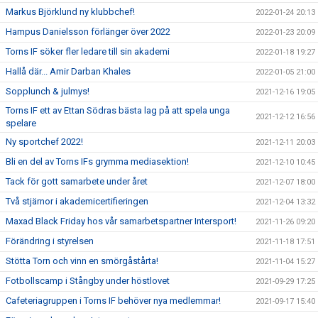
Markus Björklund ny klubbchef!
2022-01-24 20:13
Hampus Danielsson förlänger över 2022
2022-01-23 20:09
Torns IF söker fler ledare till sin akademi
2022-01-18 19:27
Hallå där... Amir Darban Khales
2022-01-05 21:00
Sopplunch & julmys!
2021-12-16 19:05
Torns IF ett av Ettan Södras bästa lag på att spela unga
2021-12-12 16:56
spelare
Ny sportchef 2022!
2021-12-11 20:03
Bli en del av Torns IFs grymma mediasektion!
2021-12-10 10:45
Tack för gott samarbete under året
2021-12-07 18:00
Två stjärnor i akademicertifieringen
2021-12-04 13:32
Maxad Black Friday hos vår samarbetspartner Intersport!
2021-11-26 09:20
Förändring i styrelsen
2021-11-18 17:51
Stötta Torn och vinn en smörgåstårta!
2021-11-04 15:27
Fotbollscamp i Stångby under höstlovet
2021-09-29 17:25
Cafeteriagruppen i Torns IF behöver nya medlemmar!
2021-09-17 15:40