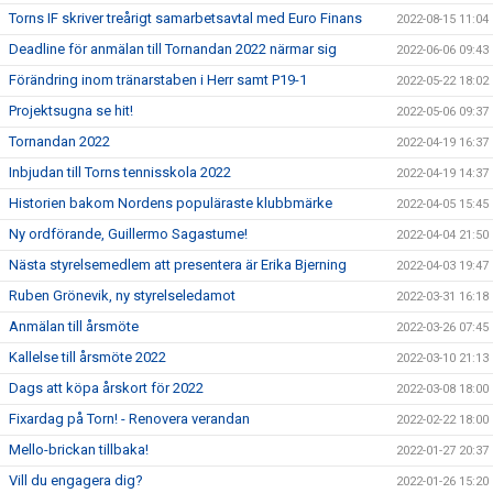
Torns IF skriver treårigt samarbetsavtal med Euro Finans
2022-08-15 11:04
Deadline för anmälan till Tornandan 2022 närmar sig
2022-06-06 09:43
Förändring inom tränarstaben i Herr samt P19-1
2022-05-22 18:02
Projektsugna se hit!
2022-05-06 09:37
Tornandan 2022
2022-04-19 16:37
Inbjudan till Torns tennisskola 2022
2022-04-19 14:37
Historien bakom Nordens populäraste klubbmärke
2022-04-05 15:45
Ny ordförande, Guillermo Sagastume!
2022-04-04 21:50
Nästa styrelsemedlem att presentera är Erika Bjerning
2022-04-03 19:47
Ruben Grönevik, ny styrelseledamot
2022-03-31 16:18
Anmälan till årsmöte
2022-03-26 07:45
Kallelse till årsmöte 2022
2022-03-10 21:13
Dags att köpa årskort för 2022
2022-03-08 18:00
Fixardag på Torn! - Renovera verandan
2022-02-22 18:00
Mello-brickan tillbaka!
2022-01-27 20:37
Vill du engagera dig?
2022-01-26 15:20