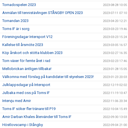
Tornadospelen 2023
2023-08-28 10:05
Anmälan till tennistävlingen STÅNGBY OPEN 2023
2023-07-11 07:10
Tornandan 2023
2023-04-20 12:21
Torns IF är i sorg
2023-03-23 19:46
Föreningsdagar Intersport V12
2023-03-23 15:24
Kallelse till årsmöte 2023
2023-03-05 16:57
Köp årskort och stötta klubben 2023
2023-02-27 16:35
Torn växer för femte året i rad
2023-02-23 17:46
Mellobrickan äntligen tillbaka!
2023-01-28 15:05
Välkomna med förslag på kandidater till styrelsen 2023!
2023-01-23 20:03
Julklappsdagar på Intersport
2022-12-19 02:02
Julbaka med oss på Torns IF
2022-11-19 10:47
Intervju med Amir
2022-11-06 20:34
Torns IF söker fler tränare till P19
2022-10-04 15:49
Amir Darban Khales återvänder till Torns IF
2022-09-30 13:03
Höstlovscamp i Stångby
2022-09-04 21:00