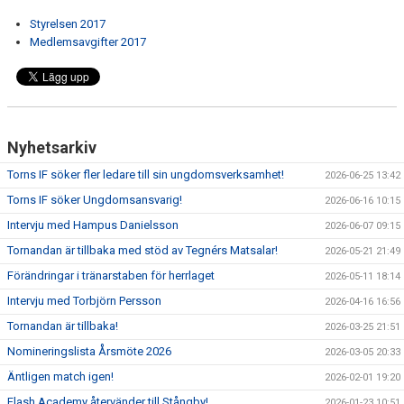
TORN I SAMHÄLLET
Styrelsen 2017
Medlemsavgifter 2017
ARRANGEMANG
WEBBSHOP
Nyhetsarkiv
Torns IF söker fler ledare till sin ungdomsverksamhet!
2026-06-25 13:42
Torns IF söker Ungdomsansvarig!
2026-06-16 10:15
Intervju med Hampus Danielsson
2026-06-07 09:15
Tornandan är tillbaka med stöd av Tegnérs Matsalar!
2026-05-21 21:49
Förändringar i tränarstaben för herrlaget
2026-05-11 18:14
Intervju med Torbjörn Persson
2026-04-16 16:56
Tornandan är tillbaka!
2026-03-25 21:51
Nomineringslista Årsmöte 2026
2026-03-05 20:33
Äntligen match igen!
2026-02-01 19:20
Flash Academy återvänder till Stångby!
2026-01-23 10:51