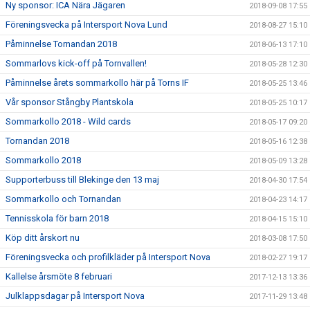
Ny sponsor: ICA Nära Jägaren
2018-09-08 17:55
Föreningsvecka på Intersport Nova Lund
2018-08-27 15:10
Påminnelse Tornandan 2018
2018-06-13 17:10
Sommarlovs kick-off på Tornvallen!
2018-05-28 12:30
Påminnelse årets sommarkollo här på Torns IF
2018-05-25 13:46
Vår sponsor Stångby Plantskola
2018-05-25 10:17
Sommarkollo 2018 - Wild cards
2018-05-17 09:20
Tornandan 2018
2018-05-16 12:38
Sommarkollo 2018
2018-05-09 13:28
Supporterbuss till Blekinge den 13 maj
2018-04-30 17:54
Sommarkollo och Tornandan
2018-04-23 14:17
Tennisskola för barn 2018
2018-04-15 15:10
Köp ditt årskort nu
2018-03-08 17:50
Föreningsvecka och profilkläder på Intersport Nova
2018-02-27 19:17
Kallelse årsmöte 8 februari
2017-12-13 13:36
Julklappsdagar på Intersport Nova
2017-11-29 13:48