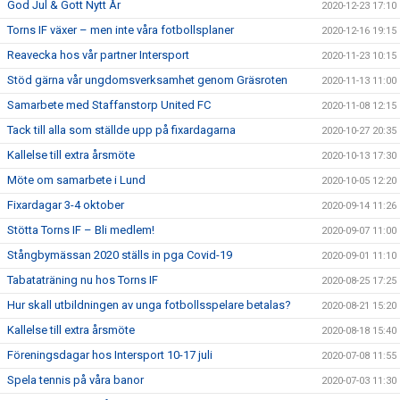
God Jul & Gott Nytt År
2020-12-23 17:10
Torns IF växer – men inte våra fotbollsplaner
2020-12-16 19:15
Reavecka hos vår partner Intersport
2020-11-23 10:15
Stöd gärna vår ungdomsverksamhet genom Gräsroten
2020-11-13 11:00
Samarbete med Staffanstorp United FC
2020-11-08 12:15
Tack till alla som ställde upp på fixardagarna
2020-10-27 20:35
Kallelse till extra årsmöte
2020-10-13 17:30
Möte om samarbete i Lund
2020-10-05 12:20
Fixardagar 3-4 oktober
2020-09-14 11:26
Stötta Torns IF – Bli medlem!
2020-09-07 11:00
Stångbymässan 2020 ställs in pga Covid-19
2020-09-01 11:10
Tabataträning nu hos Torns IF
2020-08-25 17:25
Hur skall utbildningen av unga fotbollsspelare betalas?
2020-08-21 15:20
Kallelse till extra årsmöte
2020-08-18 15:40
Föreningsdagar hos Intersport 10-17 juli
2020-07-08 11:55
Spela tennis på våra banor
2020-07-03 11:30