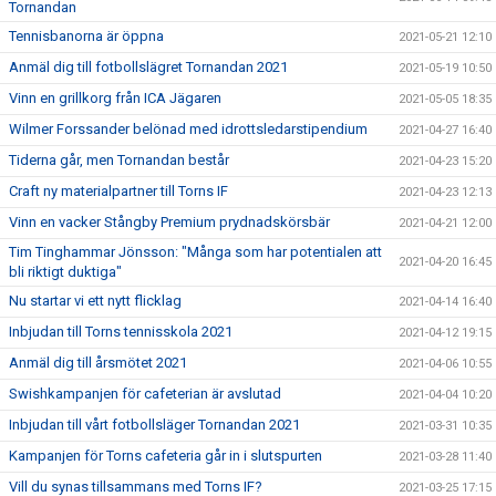
Tornandan
Tennisbanorna är öppna
2021-05-21 12:10
Anmäl dig till fotbollslägret Tornandan 2021
2021-05-19 10:50
Vinn en grillkorg från ICA Jägaren
2021-05-05 18:35
Wilmer Forssander belönad med idrottsledarstipendium
2021-04-27 16:40
Tiderna går, men Tornandan består
2021-04-23 15:20
Craft ny materialpartner till Torns IF
2021-04-23 12:13
Vinn en vacker Stångby Premium prydnadskörsbär
2021-04-21 12:00
Tim Tinghammar Jönsson: "Många som har potentialen att
2021-04-20 16:45
bli riktigt duktiga"
Nu startar vi ett nytt flicklag
2021-04-14 16:40
Inbjudan till Torns tennisskola 2021
2021-04-12 19:15
Anmäl dig till årsmötet 2021
2021-04-06 10:55
Swishkampanjen för cafeterian är avslutad
2021-04-04 10:20
Inbjudan till vårt fotbollsläger Tornandan 2021
2021-03-31 10:35
Kampanjen för Torns cafeteria går in i slutspurten
2021-03-28 11:40
Vill du synas tillsammans med Torns IF?
2021-03-25 17:15