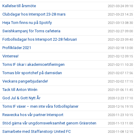
Kallelse till årsmöte
2021-03-24 09:10
Clubdagar hos Intersport 23-28 mars
2021-03-23 14:25
Heja Torn finns nu på Spotify
2021-03-13 08:30
Swishkampanj för Torns cafeteria
2021-02-27 09:00
Fotbollsdagar hos Intersport 22-28 februari
2021-02-23 09:40
Profilkläder 2021
2021-02-18 13:00
Vinterrea!
2021-02-12 09:15
Torns IF ökar i akademicertifieringen
2021-02-11 10:20
Tomas blir sportchef på damsidan
2021-02-07 17:56
Veckans pangerbjudande!
2021-02-02 17:15
Tack till Anton Wirén
2021-01-06 11:45
God Jul & Gott Nytt År
2020-12-23 17:10
Torns IF växer – men inte våra fotbollsplaner
2020-12-16 19:15
Reavecka hos vår partner Intersport
2020-11-23 10:15
Stöd gärna vår ungdomsverksamhet genom Gräsroten
2020-11-13 11:00
Samarbete med Staffanstorp United FC
2020-11-08 12:15