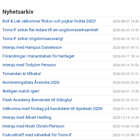
Nyhetsarkiv
Boll & Lek välkomnar flickor och pojkar födda 2022!
2026-08-07 14:45
Torns IF söker fler ledare till sin ungdomsverksamhet!
2026-06-25 13:42
Torns IF söker Ungdomsansvarig!
2026-06-16 10:15
Intervju med Hampus Danielsson
2026-06-07 09:15
Förändringar i tränarstaben för herrlaget
2026-05-11 18:14
Intervju med Torbjörn Persson
2026-04-16 16:56
Tornandan är tillbaka!
2026-03-25 21:51
Nomineringslista Årsmöte 2026
2026-03-05 20:33
Äntligen match igen!
2026-02-01 19:20
Flash Academy återvänder till Stångby!
2026-01-23 10:51
Välkomna med förslag på kandidater till styrelsen 2026!
2026-01-14 20:57
Intervju med Albert Hedling
2025-12-14 15:29
Intervju med Noah Christoffersson
2025-12-06 10:08
Frukostträff med nätverket för Torns IF
2025-11-29 08:10