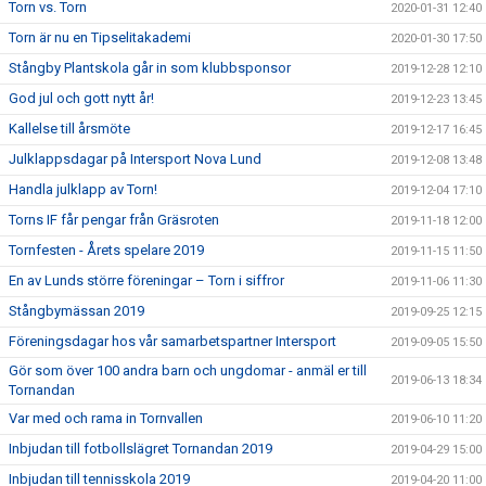
Torn vs. Torn
2020-01-31 12:40
Torn är nu en Tipselitakademi
2020-01-30 17:50
Stångby Plantskola går in som klubbsponsor
2019-12-28 12:10
God jul och gott nytt år!
2019-12-23 13:45
Kallelse till årsmöte
2019-12-17 16:45
Julklappsdagar på Intersport Nova Lund
2019-12-08 13:48
Handla julklapp av Torn!
2019-12-04 17:10
Torns IF får pengar från Gräsroten
2019-11-18 12:00
Tornfesten - Årets spelare 2019
2019-11-15 11:50
En av Lunds större föreningar – Torn i siffror
2019-11-06 11:30
Stångbymässan 2019
2019-09-25 12:15
Föreningsdagar hos vår samarbetspartner Intersport
2019-09-05 15:50
Gör som över 100 andra barn och ungdomar - anmäl er till
2019-06-13 18:34
Tornandan
Var med och rama in Tornvallen
2019-06-10 11:20
Inbjudan till fotbollslägret Tornandan 2019
2019-04-29 15:00
Inbjudan till tennisskola 2019
2019-04-20 11:00