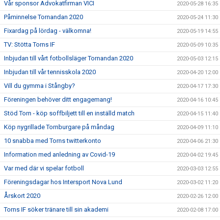
Vår sponsor Advokatfirman VICI
2020-05-28 16:35
Påminnelse Tornandan 2020
2020-05-24 11:30
Fixardag på lördag - välkomna!
2020-05-19 14:55
TV: Stötta Torns IF
2020-05-09 10:35
Inbjudan till vårt fotbollsläger Tornandan 2020
2020-05-03 12:15
Inbjudan till vår tennisskola 2020
2020-04-20 12:00
Vill du gymma i Stångby?
2020-04-17 17:30
Föreningen behöver ditt engagemang!
2020-04-16 10:45
Stöd Torn - köp soffbiljett till en inställd match
2020-04-15 11:40
Köp nygrillade Tornburgare på måndag
2020-04-09 11:10
10 snabba med Torns twitterkonto
2020-04-06 21:30
Information med anledning av Covid-19
2020-04-02 19:45
Var med där vi spelar fotboll
2020-03-03 12:55
Föreningsdagar hos Intersport Nova Lund
2020-03-02 11:20
Årskort 2020
2020-02-26 12:00
Torns IF söker tränare till sin akademi
2020-02-08 17:00