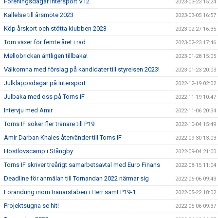
Föreningsdagar Intersport V12
2023-03-23 15:24
Kallelse till årsmöte 2023
2023-03-05 16:57
Köp årskort och stötta klubben 2023
2023-02-27 16:35
Torn växer för femte året i rad
2023-02-23 17:46
Mellobrickan äntligen tillbaka!
2023-01-28 15:05
Välkomna med förslag på kandidater till styrelsen 2023!
2023-01-23 20:03
Julklappsdagar på Intersport
2022-12-19 02:02
Julbaka med oss på Torns IF
2022-11-19 10:47
Intervju med Amir
2022-11-06 20:34
Torns IF söker fler tränare till P19
2022-10-04 15:49
Amir Darban Khales återvänder till Torns IF
2022-09-30 13:03
Höstlovscamp i Stångby
2022-09-04 21:00
Torns IF skriver treårigt samarbetsavtal med Euro Finans
2022-08-15 11:04
Deadline för anmälan till Tornandan 2022 närmar sig
2022-06-06 09:43
Förändring inom tränarstaben i Herr samt P19-1
2022-05-22 18:02
Projektsugna se hit!
2022-05-06 09:37