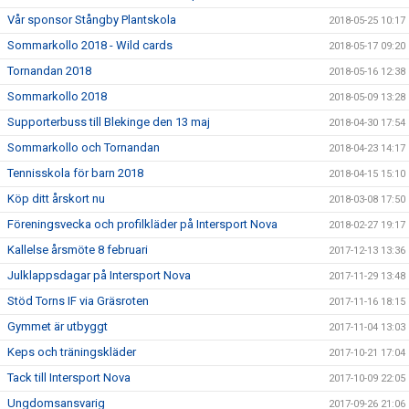
Vår sponsor Stångby Plantskola
2018-05-25 10:17
Sommarkollo 2018 - Wild cards
2018-05-17 09:20
Tornandan 2018
2018-05-16 12:38
Sommarkollo 2018
2018-05-09 13:28
Supporterbuss till Blekinge den 13 maj
2018-04-30 17:54
Sommarkollo och Tornandan
2018-04-23 14:17
Tennisskola för barn 2018
2018-04-15 15:10
Köp ditt årskort nu
2018-03-08 17:50
Föreningsvecka och profilkläder på Intersport Nova
2018-02-27 19:17
Kallelse årsmöte 8 februari
2017-12-13 13:36
Julklappsdagar på Intersport Nova
2017-11-29 13:48
Stöd Torns IF via Gräsroten
2017-11-16 18:15
Gymmet är utbyggt
2017-11-04 13:03
Keps och träningskläder
2017-10-21 17:04
Tack till Intersport Nova
2017-10-09 22:05
Ungdomsansvarig
2017-09-26 21:06