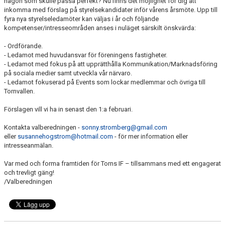
någon som skulle passa perfekt? Nu finns det möjlighet för dig att
TORN I SAMHÄLLET
inkomma med förslag på styrelsekandidater inför vårens årsmöte. Upp till
fyra nya styrelseledamöter kan väljas i år och följande
kompetenser/intresseområden anses i nuläget särskilt önskvärda:
ARRANGEMANG
- Ordförande.
WEBBSHOP
- Ledamot med huvudansvar för föreningens fastigheter.
- Ledamot med fokus på att upprätthålla Kommunikation/Marknadsföring
på sociala medier samt utveckla vår närvaro.
- Ledamot fokuserad på Events som lockar medlemmar och övriga till
Tornvallen.
Förslagen vill vi ha in senast den 1:a februari.
Kontakta valberedningen -
sonny.stromberg@gmail.com
eller
susannehogstrom@hotmail.
com
- för mer information eller
intresseanmälan.
Var med och forma framtiden för Torns IF – tillsammans med ett engagerat
och trevligt gäng!
/Valberedningen