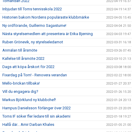
Tornandan 2022
2022-04-19 16:37
Inbjudan till Torns tennisskola 2022
2022-04-19 14:37
Historien bakom Nordens populäraste klubbmärke
2022-04-05 15:45
Ny ordförande, Guillermo Sagastume!
2022-04-04 21:50
Nästa styrelsemedlem att presentera är Erika Bjerning
2022-04-03 19:47
Ruben Grönevik, ny styrelseledamot
2022-03-31 16:18
Anmälan till årsmöte
2022-03-26 07:45
Kallelse till årsmöte 2022
2022-03-10 21:13
Dags att köpa årskort för 2022
2022-03-08 18:00
Fixardag på Torn! - Renovera verandan
2022-02-22 18:00
Mello-brickan tillbaka!
2022-01-27 20:37
Vill du engagera dig?
2022-01-26 15:20
Markus Björklund ny klubbchef!
2022-01-24 20:13
Hampus Danielsson förlänger över 2022
2022-01-23 20:09
Torns IF söker fler ledare till sin akademi
2022-01-18 19:27
Hallå där... Amir Darban Khales
2022-01-05 21:00