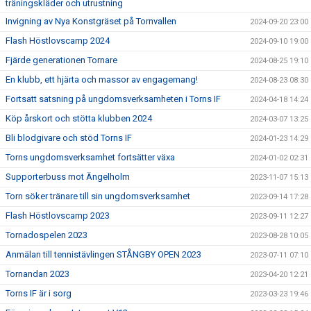
träningskläder och utrustning
Invigning av Nya Konstgräset på Tornvallen
2024-09-20 23:00
Flash Höstlovscamp 2024
2024-09-10 19:00
Fjärde generationen Tornare
2024-08-25 19:10
En klubb, ett hjärta och massor av engagemang!
2024-08-23 08:30
Fortsatt satsning på ungdomsverksamheten i Torns IF
2024-04-18 14:24
Köp årskort och stötta klubben 2024
2024-03-07 13:25
Bli blodgivare och stöd Torns IF
2024-01-23 14:29
Torns ungdomsverksamhet fortsätter växa
2024-01-02 02:31
Supporterbuss mot Ängelholm
2023-11-07 15:13
Torn söker tränare till sin ungdomsverksamhet
2023-09-14 17:28
Flash Höstlovscamp 2023
2023-09-11 12:27
Tornadospelen 2023
2023-08-28 10:05
Anmälan till tennistävlingen STÅNGBY OPEN 2023
2023-07-11 07:10
Tornandan 2023
2023-04-20 12:21
Torns IF är i sorg
2023-03-23 19:46