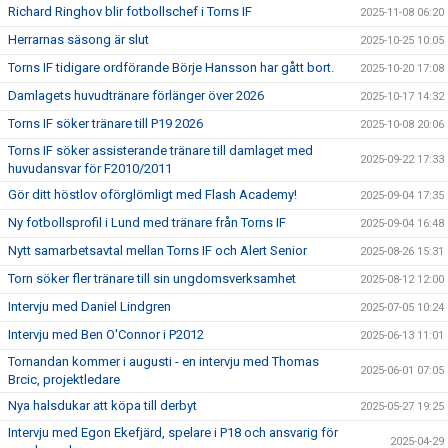
Richard Ringhov blir fotbollschef i Torns IF
2025-11-08 06:20
Herrarnas säsong är slut
2025-10-25 10:05
Torns IF tidigare ordförande Börje Hansson har gått bort.
2025-10-20 17:08
Damlagets huvudtränare förlänger över 2026
2025-10-17 14:32
Torns IF söker tränare till P19 2026
2025-10-08 20:06
Torns IF söker assisterande tränare till damlaget med
2025-09-22 17:33
huvudansvar för F2010/2011
Gör ditt höstlov oförglömligt med Flash Academy!
2025-09-04 17:35
Ny fotbollsprofil i Lund med tränare från Torns IF
2025-09-04 16:48
Nytt samarbetsavtal mellan Torns IF och Alert Senior
2025-08-26 15:31
Torn söker fler tränare till sin ungdomsverksamhet
2025-08-12 12:00
Intervju med Daniel Lindgren
2025-07-05 10:24
Intervju med Ben O'Connor i P2012
2025-06-13 11:01
Tornandan kommer i augusti - en intervju med Thomas
2025-06-01 07:05
Brcic, projektledare
Nya halsdukar att köpa till derbyt
2025-05-27 19:25
Intervju med Egon Ekefjärd, spelare i P18 och ansvarig för
2025-04-29