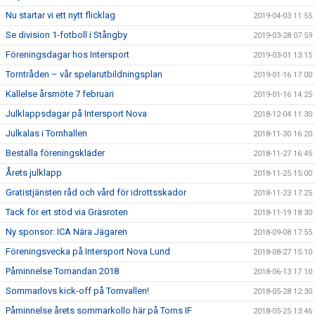
Nu startar vi ett nytt flicklag
2019-04-03 11:55
Se division 1-fotboll i Stångby
2019-03-28 07:59
Föreningsdagar hos Intersport
2019-03-01 13:15
Torntråden – vår spelarutbildningsplan
2019-01-16 17:00
Kallelse årsmöte 7 februari
2019-01-16 14:25
Julklappsdagar på Intersport Nova
2018-12-04 11:30
Julkalas i Tornhallen
2018-11-30 16:20
Beställa föreningskläder
2018-11-27 16:45
Årets julklapp
2018-11-25 15:00
Gratistjänsten råd och vård för idrottsskador
2018-11-23 17:25
Tack för ert stöd via Gräsroten
2018-11-19 18:30
Ny sponsor: ICA Nära Jägaren
2018-09-08 17:55
Föreningsvecka på Intersport Nova Lund
2018-08-27 15:10
Påminnelse Tornandan 2018
2018-06-13 17:10
Sommarlovs kick-off på Tornvallen!
2018-05-28 12:30
Påminnelse årets sommarkollo här på Torns IF
2018-05-25 13:46