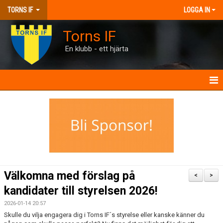
TORNS IF
LOGGA IN
Torns IF
En klubb - ett hjärta
HEM
KONTAKT
FÖRENINGEN
KALENDRAR
Välkomna med förslag på
<
>
MATCHER
kandidater till styrelsen 2026!
2026-01-14 20:57
BILJETTER
Skulle du vilja engagera dig i Torns IF´s styrelse eller kanske känner du