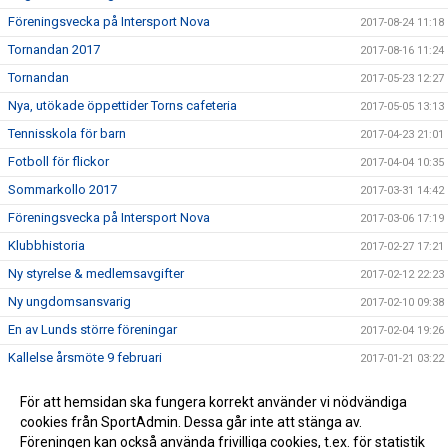
Föreningsvecka på Intersport Nova
2017-08-24 11:18
Tornandan 2017
2017-08-16 11:24
Tornandan
2017-05-23 12:27
Nya, utökade öppettider Torns cafeteria
2017-05-05 13:13
Tennisskola för barn
2017-04-23 21:01
Fotboll för flickor
2017-04-04 10:35
Sommarkollo 2017
2017-03-31 14:42
Föreningsvecka på Intersport Nova
2017-03-06 17:19
Klubbhistoria
2017-02-27 17:21
Ny styrelse & medlemsavgifter
2017-02-12 22:23
Ny ungdomsansvarig
2017-02-10 09:38
En av Lunds större föreningar
2017-02-04 19:26
Kallelse årsmöte 9 februari
2017-01-21 03:22
Vill du som förälder eller medlem vara med och påverka
2017-01-11 14:22
För att hemsidan ska fungera korrekt använder vi nödvändiga
och utveckla föreningen?
cookies från SportAdmin. Dessa går inte att stänga av.
Ny hemsida för Torns IF!
2017-01-02 16:43
Föreningen kan också använda frivilliga cookies, t.ex. för statistik