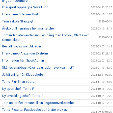
ungdomsdomare
Intersport öppnar på Nova Lund
2025-04-21 20:23
Intervju med Hannes Burlion
2025-04-15 14:50
Tennisskola Stångby!
2025-03-31
Årskort till herrarnas hemmamatcher
2025-03-13 11:11
Tornandan återvänder ännu en gång med Fotboll, Glädje och
2025-03-12
Gemenskap!
Beställning av matchkläder
2025-03-03 14:42
Intervju med Alexander Ekström
2025-02-23 21:15
Information från SportAdmin
2025-02-07 15:30
Skånes snabbast växande ungdomsverksamhet?
2025-01-13 13:30
Julhälsning från Klubbchefen
2024-12-21 09:00
Torns IF ur Ettan södra.
2024-11-10 18:09
Ny sportchef i Torns IF
2024-10-15 17:30
Ny utvecklingschef i Torns IF
2024-10-14 12:25
Torn söker fler tränare till sin ungdomsverksamhet
2024-10-07 17:13
Torns IF startar Facebooksida för återbruk av
2024-09-30 08:22