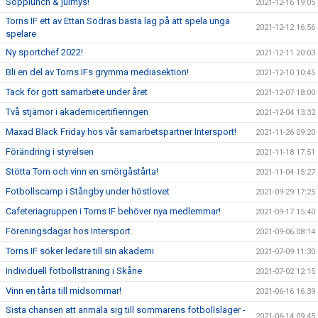
Sopplunch & julmys!
2021-12-16 19:05
Torns IF ett av Ettan Södras bästa lag på att spela unga
2021-12-12 16:56
spelare
Ny sportchef 2022!
2021-12-11 20:03
Bli en del av Torns IFs grymma mediasektion!
2021-12-10 10:45
Tack för gott samarbete under året
2021-12-07 18:00
Två stjärnor i akademicertifieringen
2021-12-04 13:32
Maxad Black Friday hos vår samarbetspartner Intersport!
2021-11-26 09:20
Förändring i styrelsen
2021-11-18 17:51
Stötta Torn och vinn en smörgåstårta!
2021-11-04 15:27
Fotbollscamp i Stångby under höstlovet
2021-09-29 17:25
Cafeteriagruppen i Torns IF behöver nya medlemmar!
2021-09-17 15:40
Föreningsdagar hos Intersport
2021-09-06 08:14
Torns IF söker ledare till sin akademi
2021-07-09 11:30
Individuell fotbollsträning i Skåne
2021-07-02 12:15
Vinn en tårta till midsommar!
2021-06-16 16:39
Sista chansen att anmäla sig till sommarens fotbollsläger -
2021-06-14 09:45