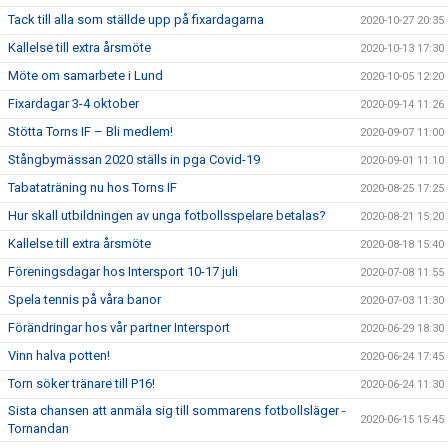
Tack till alla som ställde upp på fixardagarna
2020-10-27 20:35
Kallelse till extra årsmöte
2020-10-13 17:30
Möte om samarbete i Lund
2020-10-05 12:20
Fixardagar 3-4 oktober
2020-09-14 11:26
Stötta Torns IF – Bli medlem!
2020-09-07 11:00
Stångbymässan 2020 ställs in pga Covid-19
2020-09-01 11:10
Tabataträning nu hos Torns IF
2020-08-25 17:25
Hur skall utbildningen av unga fotbollsspelare betalas?
2020-08-21 15:20
Kallelse till extra årsmöte
2020-08-18 15:40
Föreningsdagar hos Intersport 10-17 juli
2020-07-08 11:55
Spela tennis på våra banor
2020-07-03 11:30
Förändringar hos vår partner Intersport
2020-06-29 18:30
Vinn halva potten!
2020-06-24 17:45
Torn söker tränare till P16!
2020-06-24 11:30
Sista chansen att anmäla sig till sommarens fotbollsläger -
2020-06-15 15:45
Tornandan