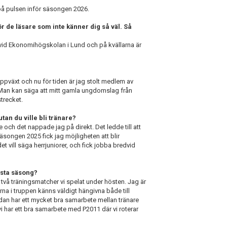
 på pulsen inför säsongen 2026.
r de läsare som inte känner dig så väl. Så
vid Ekonomihögskolan i Lund och på kvällarna är
ppväxt och nu för tiden är jag stolt medlem av
Man kan säga att mitt gamla ungdomslag från
strecket.
utan du ville bli tränare?
 och det nappade jag på direkt. Det ledde till att
säsongen 2025 fick jag möjligheten att blir
det vill säga herrjuniorer, och fick jobba bredvid
ästa säsong?
e två träningsmatcher vi spelat under hösten. Jag är
larna i truppen känns väldigt hängivna både till
redan har ett mycket bra samarbete mellan tränare
vi har ett bra samarbete med P2011 där vi roterar