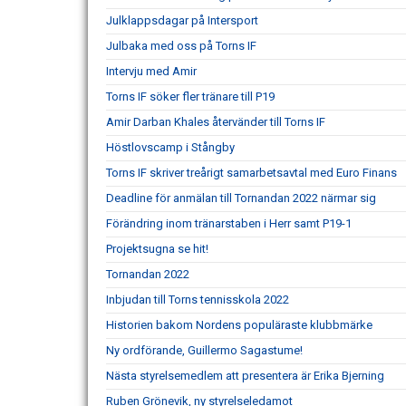
Julklappsdagar på Intersport
Julbaka med oss på Torns IF
Intervju med Amir
Torns IF söker fler tränare till P19
Amir Darban Khales återvänder till Torns IF
Höstlovscamp i Stångby
Torns IF skriver treårigt samarbetsavtal med Euro Finans
Deadline för anmälan till Tornandan 2022 närmar sig
Förändring inom tränarstaben i Herr samt P19-1
Projektsugna se hit!
Tornandan 2022
Inbjudan till Torns tennisskola 2022
Historien bakom Nordens populäraste klubbmärke
Ny ordförande, Guillermo Sagastume!
Nästa styrelsemedlem att presentera är Erika Bjerning
Ruben Grönevik, ny styrelseledamot