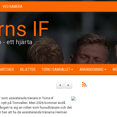
VEO KAMERA
rns IF
 - ett hjärta
MATCHER
BILJETTER
TORN I SAMHÄLLET
ARRANGEMANG
WE
<
>
som assisterade tränare in Torns IF
 nytt på Tornvallen. Men 2026 kommer ändå
gången ta sig an rollen som huvudtränare och det
mer han att ha de assisterande tränarna Herman