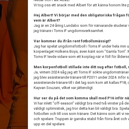
Vi tog oss ett snack med Albert för att känna honom lite
Hej Albert! Vi börjar med den obligatoriska frågan fö
vem är Albert?
Jag är en 24-åring Lundabo som för närvarande studerar 
jag tränare i Torns IF ungdomsverksamhet.
Var kommer du ifrån rent fotbollsmässigt?
Jag har spelat ungdomsfotboll i Torns IF under hela min u
korpenlaget Holkens Boys, även känt som ”Gamla Torn”. 
Torns IF levde vidare som ett korplag när vi föll för ålders
Men korpenfotboll stillade inte ditt sug efter fotboll, 
Ja, vintern 2024 såg jag att Torns IF sökte ungdomstränare
jag blev assisterande tränare till P2011 under 2024. Inför 
assisterande tränare till i det lag som kom att kallas P18, 
Kayvan Souzani, vilket var jätteroligt.
Hur ser du på det som komma skall med P16 inför n
Vi har inlett ”off-season” väldigt bra med två vinster på d
väldigt optimistisk, jag tror detta kan bli väldigt bra. Spe
fotbollen och till oss som tränare. Det känns som att vi 
och spelare. Truppen är ganska stabil från förra året och 
upp en del spelare.