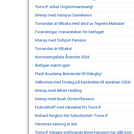
Torns IF söker Ungdomsansvarig!
Intervju med Hampus Danielsson
Tornandan är tillbaka med stöd av Tegnérs Matsalar!
Förändringar i tränarstaben för herrlaget
Intervju med Torbjörn Persson
Tornandan är tillbaka!
Nomineringslista Årsmöte 2026
Äntligen match igen!
Flash Academy återvänder till Stångby!
Välkomna med förslag på kandidater till styrelsen 2026!
Intervju med Albert Hedling
Intervju med Noah Christoffersson
Frukostträff med nätverket för Torns IF
Richard Ringhov blir fotbollschef i Torns IF
Herrarnas säsong är slut
Torns IF tidigare ordförande Börje Hansson har gått bort.