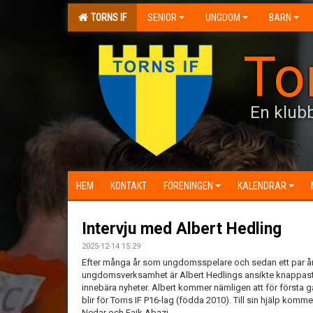
TORNS IF
SENIOR
UNGDOM
BARN
To
En klubb
HEM
KONTAKT
FÖRENINGEN
KALENDRAR
Intervju med Albert Hedling
2025-12-14 15:29
Efter många år som ungdomsspelare och sedan ett par år 
ungdomsverksamhet är Albert Hedlings ansikte knappast
innebära nyheter. Albert kommer nämligen att för första 
blir för Torns IF P16-lag (födda 2010). Till sin hjälp kom
Nedar och Faik Abazi.