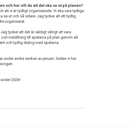
en och hur vill du att det ska se ut på planen?
ch att vi är tydligt organiserade. Vi ska vara tydliga
se ut och så vidare. Jag tycker att ett tydlig
dre organiserat.
g tycker att det är väldigt viktigt att vara
och inställning till spelarna på plan genom att
kvent och tydlig dialog med spelarna.
var under andra veckan av januari. Sedan vi har
äsongen.
l under 2026!