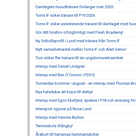
Damlagets huvudtränare förlänger över 2026
Torns IF söker tränare till P19 2026
Torns IF söker assisterande tränare till damlaget med hu
Gör ditt höstlov oförglömligt med Flash Academy!
Ny fotbollsprofil i Lund med tränare från Torns IF
Nytt samarbetsavtal mellan Torns IF och Alert Senior
Torn söker fler tränare till sin ungdomsverksamhet
Intervju med Daniel Lindgren
Intervju med Ben O'Connor i P2012
Tornandan kommer i augusti - en intervju med Thomas Brc
Nya halsdukar att köpa till derbyt
Intervju med Egon Ekefjärd, spelare i P18 och ansvarig
Intersport öppnar på Nova Lund
Intervju med Hannes Burlion
Tennisskola Stångby!
Årskort till herrarnas hemmamatcher