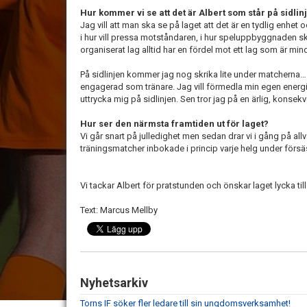
Hur kommer vi se att det är Albert som står på sidlinj
Jag vill att man ska se på laget att det är en tydlig enhet o
i hur vill pressa motståndaren, i hur speluppbyggnaden ska 
organiserat lag alltid har en fördel mot ett lag som är min
På sidlinjen kommer jag nog skrika lite under matcherna… Ja
engagerad som tränare. Jag vill förmedla min egen energi 
uttrycka mig på sidlinjen. Sen tror jag på en ärlig, konse
Hur ser den närmsta framtiden ut för laget?
Vi går snart på julledighet men sedan drar vi i gång på all
träningsmatcher inbokade i princip varje helg under förs
Vi tackar Albert för pratstunden och önskar laget lycka til
Text: Marcus Mellby
Nyhetsarkiv
Torns IF söker fler ledare till sin ungdomsverksamhet!