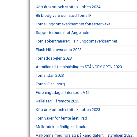
Köp årskort och stötta klubben 2024
Bli blodgivare och stöd Torns IF
Torns ungdomsverksamhet fortsätter växa
Supporterbuss mot Ängelholm
Torn söker tränare till sin ungdomsverksamhet
Flash Höstlovscamp 2023
Tornadospelen 2023
Anmälan till tennistävlingen STÅNGBY OPEN 2023
Tornandan 2023
Torns IF är i sorg
Föreningsdagar Intersport V12
Kallelse till årsmöte 2023
Köp årskort och stötta klubben 2023
Torn växer för femte året i rad
Mellobrickan äntligen tillbaka!
Välkomna med förslag på kandidater till styrelsen 2023!