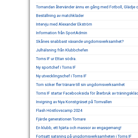
Tornandan återvänder ännu en gång med Fotboll, Glädje
Beställning av matchkläder
Intervju med Alexander Ekström
Information från SportAdmin
Skånes snabbast växande ungdomsverksamhet?
Julhälsning från Klubbchefen
Torns IF ur Ettan södra.
Ny sportchef i Torns IF
Ny utvecklingschef i Torns IF
Torn söker fler tränare till sin ungdomsverksamhet
Torns IF startar Facebooksida för återbruk av träningsklä
Invigning av Nya Konstgräset på Tornvallen
Flash Höstlovscamp 2024
Fjärde generationen Tornare
En klubb, ett hjärta och massor av engagemang!
Fortsatt satsning på ungdomsverksamheten i Torns IF