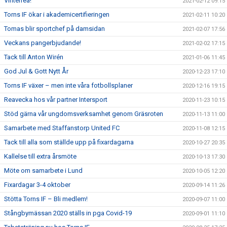
Vinterrea!
2021-02-12 09:15
Torns IF ökar i akademicertifieringen
2021-02-11 10:20
Tomas blir sportchef på damsidan
2021-02-07 17:56
Veckans pangerbjudande!
2021-02-02 17:15
Tack till Anton Wirén
2021-01-06 11:45
God Jul & Gott Nytt År
2020-12-23 17:10
Torns IF växer – men inte våra fotbollsplaner
2020-12-16 19:15
Reavecka hos vår partner Intersport
2020-11-23 10:15
Stöd gärna vår ungdomsverksamhet genom Gräsroten
2020-11-13 11:00
Samarbete med Staffanstorp United FC
2020-11-08 12:15
Tack till alla som ställde upp på fixardagarna
2020-10-27 20:35
Kallelse till extra årsmöte
2020-10-13 17:30
Möte om samarbete i Lund
2020-10-05 12:20
Fixardagar 3-4 oktober
2020-09-14 11:26
Stötta Torns IF – Bli medlem!
2020-09-07 11:00
Stångbymässan 2020 ställs in pga Covid-19
2020-09-01 11:10