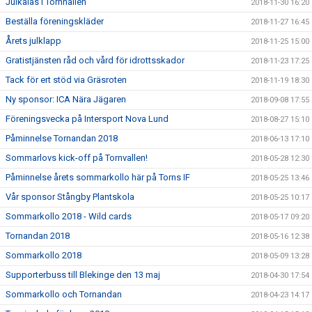
Julkalas i Tornhallen
2018-11-30 16:20
Beställa föreningskläder
2018-11-27 16:45
Årets julklapp
2018-11-25 15:00
Gratistjänsten råd och vård för idrottsskador
2018-11-23 17:25
Tack för ert stöd via Gräsroten
2018-11-19 18:30
Ny sponsor: ICA Nära Jägaren
2018-09-08 17:55
Föreningsvecka på Intersport Nova Lund
2018-08-27 15:10
Påminnelse Tornandan 2018
2018-06-13 17:10
Sommarlovs kick-off på Tornvallen!
2018-05-28 12:30
Påminnelse årets sommarkollo här på Torns IF
2018-05-25 13:46
Vår sponsor Stångby Plantskola
2018-05-25 10:17
Sommarkollo 2018 - Wild cards
2018-05-17 09:20
Tornandan 2018
2018-05-16 12:38
Sommarkollo 2018
2018-05-09 13:28
Supporterbuss till Blekinge den 13 maj
2018-04-30 17:54
Sommarkollo och Tornandan
2018-04-23 14:17