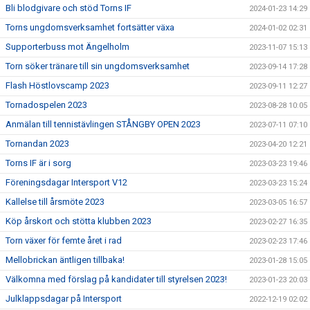
Bli blodgivare och stöd Torns IF
2024-01-23 14:29
Torns ungdomsverksamhet fortsätter växa
2024-01-02 02:31
Supporterbuss mot Ängelholm
2023-11-07 15:13
Torn söker tränare till sin ungdomsverksamhet
2023-09-14 17:28
Flash Höstlovscamp 2023
2023-09-11 12:27
Tornadospelen 2023
2023-08-28 10:05
Anmälan till tennistävlingen STÅNGBY OPEN 2023
2023-07-11 07:10
Tornandan 2023
2023-04-20 12:21
Torns IF är i sorg
2023-03-23 19:46
Föreningsdagar Intersport V12
2023-03-23 15:24
Kallelse till årsmöte 2023
2023-03-05 16:57
Köp årskort och stötta klubben 2023
2023-02-27 16:35
Torn växer för femte året i rad
2023-02-23 17:46
Mellobrickan äntligen tillbaka!
2023-01-28 15:05
Välkomna med förslag på kandidater till styrelsen 2023!
2023-01-23 20:03
Julklappsdagar på Intersport
2022-12-19 02:02