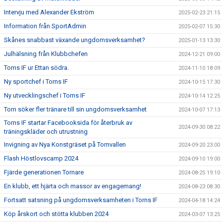
Intervju med Alexander Ekström
2025-02-23 21:15
Information från SportAdmin
2025-02-07 15:30
Skånes snabbast växande ungdomsverksamhet?
2025-01-13 13:30
Julhälsning från Klubbchefen
2024-12-21 09:00
Torns IF ur Ettan södra.
2024-11-10 18:09
Ny sportchef i Torns IF
2024-10-15 17:30
Ny utvecklingschef i Torns IF
2024-10-14 12:25
Torn söker fler tränare till sin ungdomsverksamhet
2024-10-07 17:13
Torns IF startar Facebooksida för återbruk av
2024-09-30 08:22
träningskläder och utrustning
Invigning av Nya Konstgräset på Tornvallen
2024-09-20 23:00
Flash Höstlovscamp 2024
2024-09-10 19:00
Fjärde generationen Tornare
2024-08-25 19:10
En klubb, ett hjärta och massor av engagemang!
2024-08-23 08:30
Fortsatt satsning på ungdomsverksamheten i Torns IF
2024-04-18 14:24
Köp årskort och stötta klubben 2024
2024-03-07 13:25