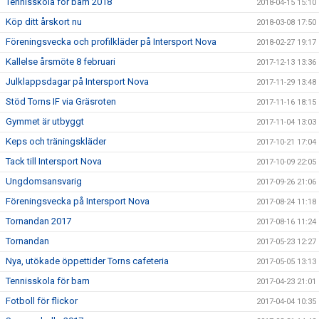
Tennisskola för barn 2018
2018-04-15 15:10
Köp ditt årskort nu
2018-03-08 17:50
Föreningsvecka och profilkläder på Intersport Nova
2018-02-27 19:17
Kallelse årsmöte 8 februari
2017-12-13 13:36
Julklappsdagar på Intersport Nova
2017-11-29 13:48
Stöd Torns IF via Gräsroten
2017-11-16 18:15
Gymmet är utbyggt
2017-11-04 13:03
Keps och träningskläder
2017-10-21 17:04
Tack till Intersport Nova
2017-10-09 22:05
Ungdomsansvarig
2017-09-26 21:06
Föreningsvecka på Intersport Nova
2017-08-24 11:18
Tornandan 2017
2017-08-16 11:24
Tornandan
2017-05-23 12:27
Nya, utökade öppettider Torns cafeteria
2017-05-05 13:13
Tennisskola för barn
2017-04-23 21:01
Fotboll för flickor
2017-04-04 10:35