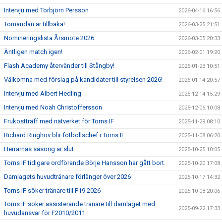
Intervju med Torbjörn Persson
2026-04-16 16:56
Tornandan är tillbaka!
2026-03-25 21:51
Nomineringslista Årsmöte 2026
2026-03-05 20:33
Äntligen match igen!
2026-02-01 19:20
Flash Academy återvänder till Stångby!
2026-01-23 10:51
Välkomna med förslag på kandidater till styrelsen 2026!
2026-01-14 20:57
Intervju med Albert Hedling
2025-12-14 15:29
Intervju med Noah Christoffersson
2025-12-06 10:08
Frukostträff med nätverket för Torns IF
2025-11-29 08:10
Richard Ringhov blir fotbollschef i Torns IF
2025-11-08 06:20
Herrarnas säsong är slut
2025-10-25 10:05
Torns IF tidigare ordförande Börje Hansson har gått bort.
2025-10-20 17:08
Damlagets huvudtränare förlänger över 2026
2025-10-17 14:32
Torns IF söker tränare till P19 2026
2025-10-08 20:06
Torns IF söker assisterande tränare till damlaget med
2025-09-22 17:33
huvudansvar för F2010/2011