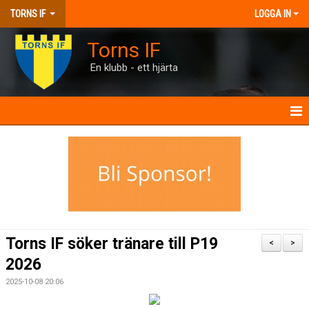
TORNS IF
LOGGA IN
Torns IF
En klubb - ett hjärta
HEM
KONTAKT
FÖRENINGEN
KALENDRAR
Torns IF söker tränare till P19
<
>
MATCHER
2026
2025-10-08 20:06
BILJETTER