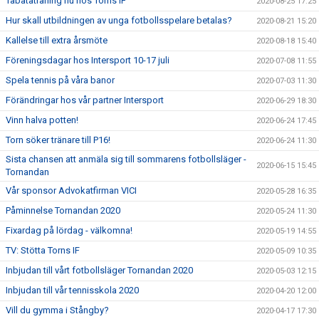
Tabataträning nu hos Torns IF
2020-08-25 17:25
Hur skall utbildningen av unga fotbollsspelare betalas?
2020-08-21 15:20
Kallelse till extra årsmöte
2020-08-18 15:40
Föreningsdagar hos Intersport 10-17 juli
2020-07-08 11:55
Spela tennis på våra banor
2020-07-03 11:30
Förändringar hos vår partner Intersport
2020-06-29 18:30
Vinn halva potten!
2020-06-24 17:45
Torn söker tränare till P16!
2020-06-24 11:30
Sista chansen att anmäla sig till sommarens fotbollsläger -
2020-06-15 15:45
Tornandan
Vår sponsor Advokatfirman VICI
2020-05-28 16:35
Påminnelse Tornandan 2020
2020-05-24 11:30
Fixardag på lördag - välkomna!
2020-05-19 14:55
TV: Stötta Torns IF
2020-05-09 10:35
Inbjudan till vårt fotbollsläger Tornandan 2020
2020-05-03 12:15
Inbjudan till vår tennisskola 2020
2020-04-20 12:00
Vill du gymma i Stångby?
2020-04-17 17:30