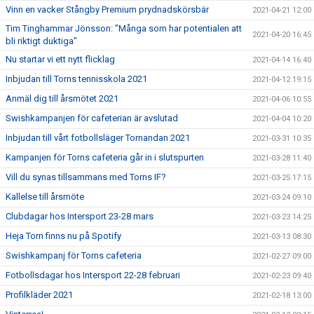
Vinn en vacker Stångby Premium prydnadskörsbär
2021-04-21 12:00
Tim Tinghammar Jönsson: "Många som har potentialen att
2021-04-20 16:45
bli riktigt duktiga"
Nu startar vi ett nytt flicklag
2021-04-14 16:40
Inbjudan till Torns tennisskola 2021
2021-04-12 19:15
Anmäl dig till årsmötet 2021
2021-04-06 10:55
Swishkampanjen för cafeterian är avslutad
2021-04-04 10:20
Inbjudan till vårt fotbollsläger Tornandan 2021
2021-03-31 10:35
Kampanjen för Torns cafeteria går in i slutspurten
2021-03-28 11:40
Vill du synas tillsammans med Torns IF?
2021-03-25 17:15
Kallelse till årsmöte
2021-03-24 09:10
Clubdagar hos Intersport 23-28 mars
2021-03-23 14:25
Heja Torn finns nu på Spotify
2021-03-13 08:30
Swishkampanj för Torns cafeteria
2021-02-27 09:00
Fotbollsdagar hos Intersport 22-28 februari
2021-02-23 09:40
Profilkläder 2021
2021-02-18 13:00