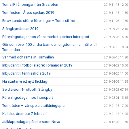
Torns IF får pengar från Gräsroten
2019-11-18 12:00
Tornfesten - Årets spelare 2019
2019-11-15 11:50
En av Lunds större föreningar – Torn i siffror
2019-11-06 11:30
Stångbymässan 2019
2019-09-25 12:15
Föreningsdagar hos vår samarbetspartner Intersport
2019-09-05 15:50
Gör som över 100 andra barn och ungdomar - anmäl er till
2019-06-13 18:34
Tornandan
Var med och rama in Tornvallen
2019-06-10 11:20
Inbjudan till fotbollslägret Tornandan 2019
2019-04-29 15:00
Inbjudan till tennisskola 2019
2019-04-20 11:00
Nu startar vi ett nytt flicklag
2019-04-03 11:55
Se division 1-fotboll i Stångby
2019-03-28 07:59
Föreningsdagar hos Intersport
2019-03-01 13:15
Torntråden – vår spelarutbildningsplan
2019-01-16 17:00
Kallelse årsmöte 7 februari
2019-01-16 14:25
Julklappsdagar på Intersport Nova
2018-12-04 11:30