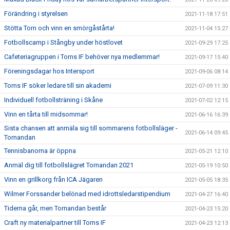
Förändring i styrelsen
2021-11-18 17:51
Stötta Torn och vinn en smörgåstårta!
2021-11-04 15:27
Fotbollscamp i Stångby under höstlovet
2021-09-29 17:25
Cafeteriagruppen i Torns IF behöver nya medlemmar!
2021-09-17 15:40
Föreningsdagar hos Intersport
2021-09-06 08:14
Torns IF söker ledare till sin akademi
2021-07-09 11:30
Individuell fotbollsträning i Skåne
2021-07-02 12:15
Vinn en tårta till midsommar!
2021-06-16 16:39
Sista chansen att anmäla sig till sommarens fotbollsläger -
2021-06-14 09:45
Tornandan
Tennisbanorna är öppna
2021-05-21 12:10
Anmäl dig till fotbollslägret Tornandan 2021
2021-05-19 10:50
Vinn en grillkorg från ICA Jägaren
2021-05-05 18:35
Wilmer Forssander belönad med idrottsledarstipendium
2021-04-27 16:40
Tiderna går, men Tornandan består
2021-04-23 15:20
Craft ny materialpartner till Torns IF
2021-04-23 12:13