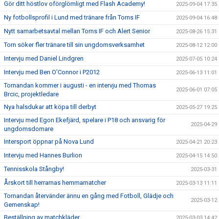
Gör ditt höstlov oförglömligt med Flash Academy!
2025-09-04 17:35
Ny fotbollsprofil i Lund med tränare från Torns IF
2025-09-04 16:48
Nytt samarbetsavtal mellan Torns IF och Alert Senior
2025-08-26 15:31
Torn söker fler tränare till sin ungdomsverksamhet
2025-08-12 12:00
Intervju med Daniel Lindgren
2025-07-05 10:24
Intervju med Ben O'Connor i P2012
2025-06-13 11:01
Tornandan kommer i augusti - en intervju med Thomas
2025-06-01 07:05
Brcic, projektledare
Nya halsdukar att köpa till derbyt
2025-05-27 19:25
Intervju med Egon Ekefjärd, spelare i P18 och ansvarig för
2025-04-29
ungdomsdomare
Intersport öppnar på Nova Lund
2025-04-21 20:23
Intervju med Hannes Burlion
2025-04-15 14:50
Tennisskola Stångby!
2025-03-31
Årskort till herrarnas hemmamatcher
2025-03-13 11:11
Tornandan återvänder ännu en gång med Fotboll, Glädje och
2025-03-12
Gemenskap!
Beställning av matchkläder
2025-03-03 14:42