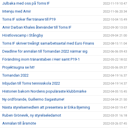
Julbaka med oss på Torns IF
2022-11-19 10:47
Intervju med Amir
2022-11-06 20:34
Torns IF söker fler tränare till P19
2022-10-04 15:49
Amir Darban Khales återvänder till Torns IF
2022-09-30 13:03
Höstlovscamp i Stångby
2022-09-04 21:00
Torns IF skriver treårigt samarbetsavtal med Euro Finans
2022-08-15 11:04
Deadline för anmälan till Tornandan 2022 närmar sig
2022-06-06 09:43
Förändring inom tränarstaben i Herr samt P19-1
2022-05-22 18:02
Projektsugna se hit!
2022-05-06 09:37
Tornandan 2022
2022-04-19 16:37
Inbjudan till Torns tennisskola 2022
2022-04-19 14:37
Historien bakom Nordens populäraste klubbmärke
2022-04-05 15:45
Ny ordförande, Guillermo Sagastume!
2022-04-04 21:50
Nästa styrelsemedlem att presentera är Erika Bjerning
2022-04-03 19:47
Ruben Grönevik, ny styrelseledamot
2022-03-31 16:18
Anmälan till årsmöte
2022-03-26 07:45