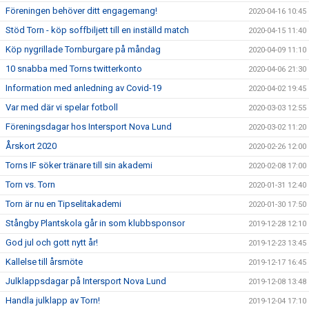
Föreningen behöver ditt engagemang!
2020-04-16 10:45
Stöd Torn - köp soffbiljett till en inställd match
2020-04-15 11:40
Köp nygrillade Tornburgare på måndag
2020-04-09 11:10
10 snabba med Torns twitterkonto
2020-04-06 21:30
Information med anledning av Covid-19
2020-04-02 19:45
Var med där vi spelar fotboll
2020-03-03 12:55
Föreningsdagar hos Intersport Nova Lund
2020-03-02 11:20
Årskort 2020
2020-02-26 12:00
Torns IF söker tränare till sin akademi
2020-02-08 17:00
Torn vs. Torn
2020-01-31 12:40
Torn är nu en Tipselitakademi
2020-01-30 17:50
Stångby Plantskola går in som klubbsponsor
2019-12-28 12:10
God jul och gott nytt år!
2019-12-23 13:45
Kallelse till årsmöte
2019-12-17 16:45
Julklappsdagar på Intersport Nova Lund
2019-12-08 13:48
Handla julklapp av Torn!
2019-12-04 17:10