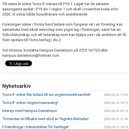
Till nästa år söker Torns IF tränare till P19-1. Laget har de senaste
TORN I SAMHÄLLET
säsongerna spelat i P19 div 1 region 1 och skall i november kvala inför
2026. Vi söker både huvudtränare och assisterande.
ARRANGEMANG
Föreningen söker i första hand ledare som fungerar väl i en förening, kan
samarbeta med såväl seniorlag som yngre lag i föreningen, samt har en
WEBBSHOP
fotbollskunskap och ett ledarskap som kan hjälpa oss i vår ambition att få
fram spelare till Torns herrlag i div 2.
Vid intresse, kontakta Hampus Danielsson på 0725 167720 eller
hampus.danielsson@hotmail.com
Nyhetsarkiv
Torns IF söker fler ledare till sin ungdomsverksamhet!
2026-06-25 13:42
Torns IF söker Ungdomsansvarig!
2026-06-16 10:15
Intervju med Hampus Danielsson
2026-06-07 09:15
Tornandan är tillbaka med stöd av Tegnérs Matsalar!
2026-05-21 21:49
Förändringar i tränarstaben för herrlaget
2026-05-11 18:14