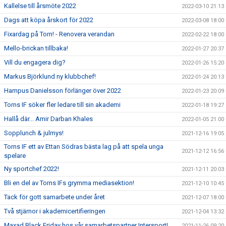
Kallelse till årsmöte 2022
2022-03-10 21:13
Dags att köpa årskort för 2022
2022-03-08 18:00
Fixardag på Torn! - Renovera verandan
2022-02-22 18:00
Mello-brickan tillbaka!
2022-01-27 20:37
Vill du engagera dig?
2022-01-26 15:20
Markus Björklund ny klubbchef!
2022-01-24 20:13
Hampus Danielsson förlänger över 2022
2022-01-23 20:09
Torns IF söker fler ledare till sin akademi
2022-01-18 19:27
Hallå där... Amir Darban Khales
2022-01-05 21:00
Sopplunch & julmys!
2021-12-16 19:05
Torns IF ett av Ettan Södras bästa lag på att spela unga
2021-12-12 16:56
spelare
Ny sportchef 2022!
2021-12-11 20:03
Bli en del av Torns IFs grymma mediasektion!
2021-12-10 10:45
Tack för gott samarbete under året
2021-12-07 18:00
Två stjärnor i akademicertifieringen
2021-12-04 13:32
Maxad Black Friday hos vår samarbetspartner Intersport!
2021-11-26 09:20