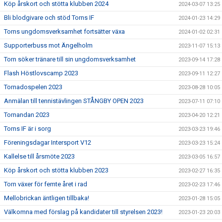
Köp årskort och stötta klubben 2024
2024-03-07 13:25
Bli blodgivare och stöd Torns IF
2024-01-23 14:29
Torns ungdomsverksamhet fortsätter växa
2024-01-02 02:31
Supporterbuss mot Ängelholm
2023-11-07 15:13
Torn söker tränare till sin ungdomsverksamhet
2023-09-14 17:28
Flash Höstlovscamp 2023
2023-09-11 12:27
Tornadospelen 2023
2023-08-28 10:05
Anmälan till tennistävlingen STÅNGBY OPEN 2023
2023-07-11 07:10
Tornandan 2023
2023-04-20 12:21
Torns IF är i sorg
2023-03-23 19:46
Föreningsdagar Intersport V12
2023-03-23 15:24
Kallelse till årsmöte 2023
2023-03-05 16:57
Köp årskort och stötta klubben 2023
2023-02-27 16:35
Torn växer för femte året i rad
2023-02-23 17:46
Mellobrickan äntligen tillbaka!
2023-01-28 15:05
Välkomna med förslag på kandidater till styrelsen 2023!
2023-01-23 20:03