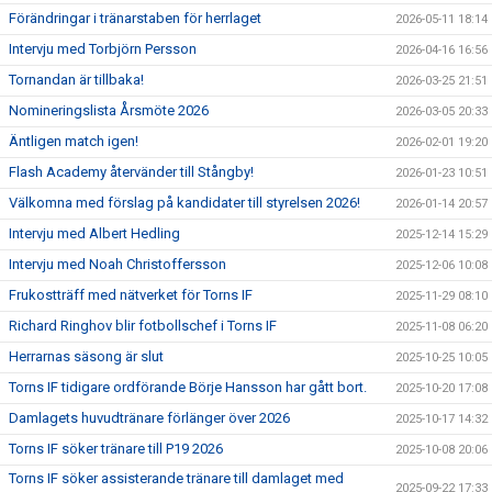
Förändringar i tränarstaben för herrlaget
2026-05-11 18:14
Intervju med Torbjörn Persson
2026-04-16 16:56
Tornandan är tillbaka!
2026-03-25 21:51
Nomineringslista Årsmöte 2026
2026-03-05 20:33
Äntligen match igen!
2026-02-01 19:20
Flash Academy återvänder till Stångby!
2026-01-23 10:51
Välkomna med förslag på kandidater till styrelsen 2026!
2026-01-14 20:57
Intervju med Albert Hedling
2025-12-14 15:29
Intervju med Noah Christoffersson
2025-12-06 10:08
Frukostträff med nätverket för Torns IF
2025-11-29 08:10
Richard Ringhov blir fotbollschef i Torns IF
2025-11-08 06:20
Herrarnas säsong är slut
2025-10-25 10:05
Torns IF tidigare ordförande Börje Hansson har gått bort.
2025-10-20 17:08
Damlagets huvudtränare förlänger över 2026
2025-10-17 14:32
Torns IF söker tränare till P19 2026
2025-10-08 20:06
Torns IF söker assisterande tränare till damlaget med
2025-09-22 17:33