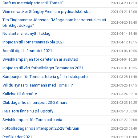
Craft ny materialpartner till Torns IF
2021-04-23 12:13
Vinn en vacker Stångby Premium prydnadskörsbär
2021-04-21 12:00
Tim Tinghammar Jönsson: "Många som har potentialen att
2021-04-20 16:45
bli riktigt duktiga"
Nu startar vi ett nytt flicklag
2021-04-14 16:40
Inbjudan till Torns tennisskola 2021
2021-04-12 19:15
Anmäl dig till årsmötet 2021
2021-04-06 10:55
Swishkampanjen för cafeterian är avslutad
2021-04-04 10:20
Inbjudan till vårt fotbollsläger Tornandan 2021
2021-03-31 10:35
Kampanjen för Torns cafeteria går in i slutspurten
2021-03-28 11:40
Vill du synas tillsammans med Torns IF?
2021-03-25 17:15
Kallelse till årsmöte
2021-03-24 09:10
Clubdagar hos Intersport 23-28 mars
2021-03-23 14:25
Heja Torn finns nu på Spotify
2021-03-13 08:30
Swishkampanj för Torns cafeteria
2021-02-27 09:00
Fotbollsdagar hos Intersport 22-28 februari
2021-02-23 09:40
Profilkläder 2021
2021-02-18 13:00