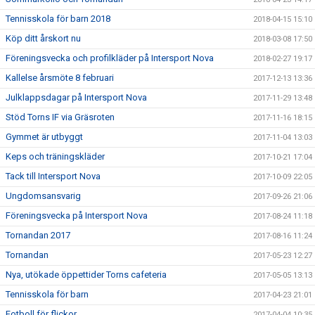
Tennisskola för barn 2018
2018-04-15 15:10
Köp ditt årskort nu
2018-03-08 17:50
Föreningsvecka och profilkläder på Intersport Nova
2018-02-27 19:17
Kallelse årsmöte 8 februari
2017-12-13 13:36
Julklappsdagar på Intersport Nova
2017-11-29 13:48
Stöd Torns IF via Gräsroten
2017-11-16 18:15
Gymmet är utbyggt
2017-11-04 13:03
Keps och träningskläder
2017-10-21 17:04
Tack till Intersport Nova
2017-10-09 22:05
Ungdomsansvarig
2017-09-26 21:06
Föreningsvecka på Intersport Nova
2017-08-24 11:18
Tornandan 2017
2017-08-16 11:24
Tornandan
2017-05-23 12:27
Nya, utökade öppettider Torns cafeteria
2017-05-05 13:13
Tennisskola för barn
2017-04-23 21:01
Fotboll för flickor
2017-04-04 10:35