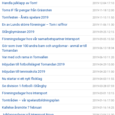
Handla julklapp av Torn!
2019-12-04 17:10
Torns IF får pengar från Gräsroten
2019-11-18 12:00
Tornfesten - Årets spelare 2019
2019-11-15 11:50
En av Lunds större föreningar – Torn i siffror
2019-11-06 11:30
Stångbymässan 2019
2019-09-25 12:15
Föreningsdagar hos vår samarbetspartner Intersport
2019-09-05 15:50
Gör som över 100 andra barn och ungdomar - anmäl er till
2019-06-13 18:34
Tornandan
Var med och rama in Tornvallen
2019-06-10 11:20
Inbjudan till fotbollslägret Tornandan 2019
2019-04-29 15:00
Inbjudan till tennisskola 2019
2019-04-20 11:00
Nu startar vi ett nytt flicklag
2019-04-03 11:55
Se division 1-fotboll i Stångby
2019-03-28 07:59
Föreningsdagar hos Intersport
2019-03-01 13:15
Torntråden – vår spelarutbildningsplan
2019-01-16 17:00
Kallelse årsmöte 7 februari
2019-01-16 14:25
Julklappsdagar på Intersport Nova
2018-12-04 11:30