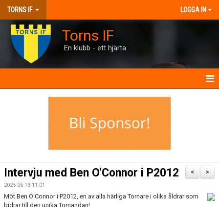
TORNS IF
LOGGA IN
Torns IF
En klubb - ett hjärta
HEM
KONTAKT
FÖRENINGEN
KALENDRAR
Intervju med Ben O'Connor i P2012
<
>
MATCHER
2025-06-13 11:01
Möt Ben O'Connor i P2012, en av alla härliga Tornare i olika åldrar som
bidrar till den unika Tornandan!
BILJETTER