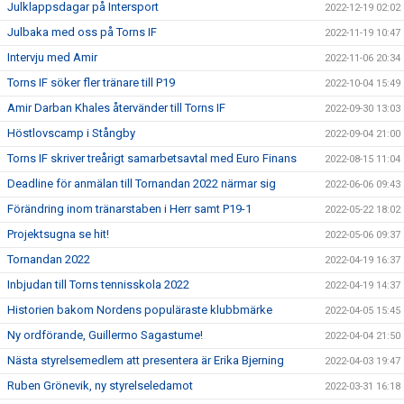
Julklappsdagar på Intersport
2022-12-19 02:02
Julbaka med oss på Torns IF
2022-11-19 10:47
Intervju med Amir
2022-11-06 20:34
Torns IF söker fler tränare till P19
2022-10-04 15:49
Amir Darban Khales återvänder till Torns IF
2022-09-30 13:03
Höstlovscamp i Stångby
2022-09-04 21:00
Torns IF skriver treårigt samarbetsavtal med Euro Finans
2022-08-15 11:04
Deadline för anmälan till Tornandan 2022 närmar sig
2022-06-06 09:43
Förändring inom tränarstaben i Herr samt P19-1
2022-05-22 18:02
Projektsugna se hit!
2022-05-06 09:37
Tornandan 2022
2022-04-19 16:37
Inbjudan till Torns tennisskola 2022
2022-04-19 14:37
Historien bakom Nordens populäraste klubbmärke
2022-04-05 15:45
Ny ordförande, Guillermo Sagastume!
2022-04-04 21:50
Nästa styrelsemedlem att presentera är Erika Bjerning
2022-04-03 19:47
Ruben Grönevik, ny styrelseledamot
2022-03-31 16:18