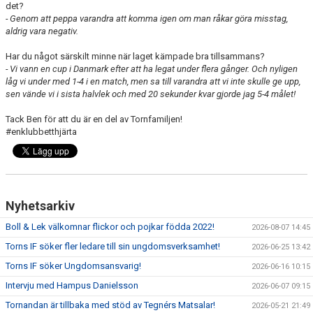
det?
- Genom att peppa varandra att komma igen om man råkar göra misstag,
aldrig vara negativ.
Har du något särskilt minne när laget kämpade bra tillsammans?
- Vi vann en cup i Danmark efter att ha legat under flera gånger. Och nyligen
låg vi under med 1-4 i en match, men sa till varandra att vi inte skulle ge upp,
sen vände vi i sista halvlek och med 20 sekunder kvar gjorde jag 5-4 målet!
Tack Ben för att du är en del av Tornfamiljen!
#enklubbetthjärta
Nyhetsarkiv
Boll & Lek välkomnar flickor och pojkar födda 2022!
2026-08-07 14:45
Torns IF söker fler ledare till sin ungdomsverksamhet!
2026-06-25 13:42
Torns IF söker Ungdomsansvarig!
2026-06-16 10:15
Intervju med Hampus Danielsson
2026-06-07 09:15
Tornandan är tillbaka med stöd av Tegnérs Matsalar!
2026-05-21 21:49