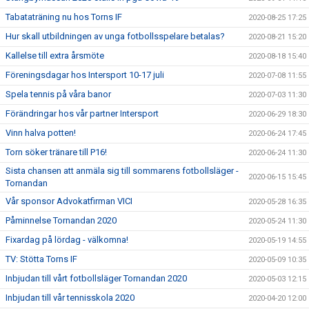
Tabataträning nu hos Torns IF
2020-08-25 17:25
Hur skall utbildningen av unga fotbollsspelare betalas?
2020-08-21 15:20
Kallelse till extra årsmöte
2020-08-18 15:40
Föreningsdagar hos Intersport 10-17 juli
2020-07-08 11:55
Spela tennis på våra banor
2020-07-03 11:30
Förändringar hos vår partner Intersport
2020-06-29 18:30
Vinn halva potten!
2020-06-24 17:45
Torn söker tränare till P16!
2020-06-24 11:30
Sista chansen att anmäla sig till sommarens fotbollsläger -
2020-06-15 15:45
Tornandan
Vår sponsor Advokatfirman VICI
2020-05-28 16:35
Påminnelse Tornandan 2020
2020-05-24 11:30
Fixardag på lördag - välkomna!
2020-05-19 14:55
TV: Stötta Torns IF
2020-05-09 10:35
Inbjudan till vårt fotbollsläger Tornandan 2020
2020-05-03 12:15
Inbjudan till vår tennisskola 2020
2020-04-20 12:00