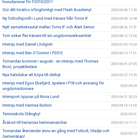
huvudansvar för F2010/2011
Gör ditt höstlov oförglömligt med Flash Academy!
2025-09-04 17:35
Ny fotbollsprofil i Lund med tränare från Torns IF
2025-09-04 16:48
Nytt samarbetsavtal mellan Torns IF och Alert Senior
2025-08-26 15:31
Torn söker fler tränare till sin ungdomsverksamhet
2025-08-12 12:00
Intervju med Daniel Lindgren
2025-07-05 10:24
Intervju med Ben O'Connor i P2012
2025-06-13 11:01
Tornandan kommer i augusti - en intervju med Thomas
2025-06-01 07:05
Brcic, projektledare
Nya halsdukar att köpa till derbyt
2025-05-27 19:25
Intervju med Egon Ekefjärd, spelare i P18 och ansvarig för
2025-04-29
ungdomsdomare
Intersport öppnar på Nova Lund
2025-04-21 20:23
Intervju med Hannes Burlion
2025-04-15 14:50
Tennisskola Stångby!
2025-03-31
Årskort till herrarnas hemmamatcher
2025-03-13 11:11
Tornandan återvänder ännu en gång med Fotboll, Glädje och
2025-03-12
Gemenskap!