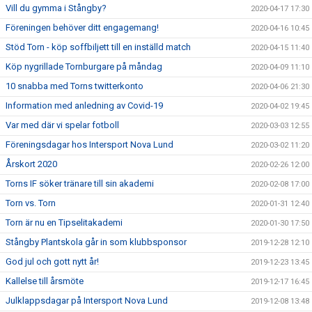
Vill du gymma i Stångby?
2020-04-17 17:30
Föreningen behöver ditt engagemang!
2020-04-16 10:45
Stöd Torn - köp soffbiljett till en inställd match
2020-04-15 11:40
Köp nygrillade Tornburgare på måndag
2020-04-09 11:10
10 snabba med Torns twitterkonto
2020-04-06 21:30
Information med anledning av Covid-19
2020-04-02 19:45
Var med där vi spelar fotboll
2020-03-03 12:55
Föreningsdagar hos Intersport Nova Lund
2020-03-02 11:20
Årskort 2020
2020-02-26 12:00
Torns IF söker tränare till sin akademi
2020-02-08 17:00
Torn vs. Torn
2020-01-31 12:40
Torn är nu en Tipselitakademi
2020-01-30 17:50
Stångby Plantskola går in som klubbsponsor
2019-12-28 12:10
God jul och gott nytt år!
2019-12-23 13:45
Kallelse till årsmöte
2019-12-17 16:45
Julklappsdagar på Intersport Nova Lund
2019-12-08 13:48