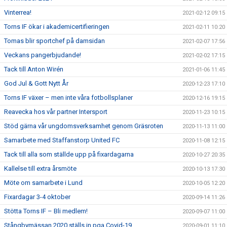
Vinterrea!
2021-02-12 09:15
Torns IF ökar i akademicertifieringen
2021-02-11 10:20
Tomas blir sportchef på damsidan
2021-02-07 17:56
Veckans pangerbjudande!
2021-02-02 17:15
Tack till Anton Wirén
2021-01-06 11:45
God Jul & Gott Nytt År
2020-12-23 17:10
Torns IF växer – men inte våra fotbollsplaner
2020-12-16 19:15
Reavecka hos vår partner Intersport
2020-11-23 10:15
Stöd gärna vår ungdomsverksamhet genom Gräsroten
2020-11-13 11:00
Samarbete med Staffanstorp United FC
2020-11-08 12:15
Tack till alla som ställde upp på fixardagarna
2020-10-27 20:35
Kallelse till extra årsmöte
2020-10-13 17:30
Möte om samarbete i Lund
2020-10-05 12:20
Fixardagar 3-4 oktober
2020-09-14 11:26
Stötta Torns IF – Bli medlem!
2020-09-07 11:00
Stångbymässan 2020 ställs in pga Covid-19
2020-09-01 11:10