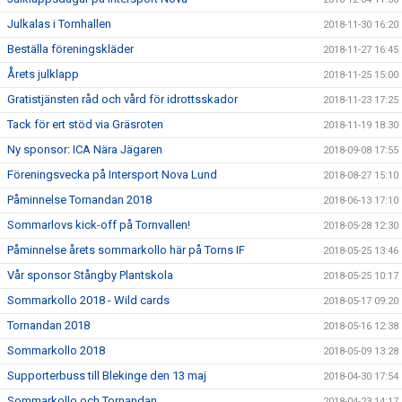
Julkalas i Tornhallen
2018-11-30 16:20
Beställa föreningskläder
2018-11-27 16:45
Årets julklapp
2018-11-25 15:00
Gratistjänsten råd och vård för idrottsskador
2018-11-23 17:25
Tack för ert stöd via Gräsroten
2018-11-19 18:30
Ny sponsor: ICA Nära Jägaren
2018-09-08 17:55
Föreningsvecka på Intersport Nova Lund
2018-08-27 15:10
Påminnelse Tornandan 2018
2018-06-13 17:10
Sommarlovs kick-off på Tornvallen!
2018-05-28 12:30
Påminnelse årets sommarkollo här på Torns IF
2018-05-25 13:46
Vår sponsor Stångby Plantskola
2018-05-25 10:17
Sommarkollo 2018 - Wild cards
2018-05-17 09:20
Tornandan 2018
2018-05-16 12:38
Sommarkollo 2018
2018-05-09 13:28
Supporterbuss till Blekinge den 13 maj
2018-04-30 17:54
Sommarkollo och Tornandan
2018-04-23 14:17