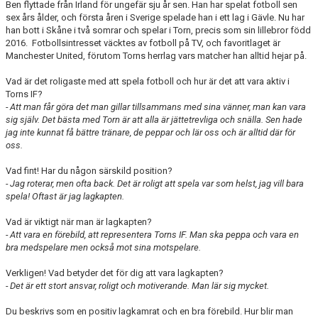
Ben flyttade från Irland för ungefär sju år sen. Han har spelat fotboll sen
TORN I SAMHÄLLET
sex års ålder, och första åren i Sverige spelade han i ett lag i Gävle. Nu har
han bott i Skåne i två somrar och spelar i Torn, precis som sin lillebror född
ARRANGEMANG
2016. Fotbollsintresset väcktes av fotboll på TV, och favoritlaget är
Manchester United, förutom Torns herrlag vars matcher han alltid hejar på.
WEBBSHOP
Vad är det roligaste med att spela fotboll och hur är det att vara aktiv i
Torns IF?
- Att man får göra det man gillar tillsammans med sina vänner, man kan vara
sig själv. Det bästa med Torn är att alla är jättetrevliga och snälla. Sen hade
jag inte kunnat få bättre tränare, de peppar och lär oss och är alltid där för
oss.
Vad fint! Har du någon särskild position?
- Jag roterar, men ofta back. Det är roligt att spela var som helst, jag vill bara
spela! Oftast är jag lagkapten.
Vad är viktigt när man är lagkapten?
- Att vara en förebild, att representera Torns IF. Man ska peppa och vara en
bra medspelare men också mot sina motspelare.
Verkligen! Vad betyder det för dig att vara lagkapten?
- Det är ett stort ansvar, roligt och motiverande. Man lär sig mycket.
Du beskrivs som en positiv lagkamrat och en bra förebild. Hur blir man