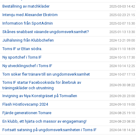
Beställning av matchkläder
2025-03-03 14:42
Intervju med Alexander Ekström
2025-02-23 21:15
Information från SportAdmin
2025-02-07 15:30
Skånes snabbast växande ungdomsverksamhet?
2025-01-13 13:30
Julhälsning från Klubbchefen
2024-12-21 09:00
Torns IF ur Ettan södra.
2024-11-10 18:09
Ny sportchef i Torns IF
2024-10-15 17:30
Ny utvecklingschef i Torns IF
2024-10-14 12:25
Torn söker fler tränare till sin ungdomsverksamhet
2024-10-07 17:13
Torns IF startar Facebooksida för återbruk av
2024-09-30 08:22
träningskläder och utrustning
Invigning av Nya Konstgräset på Tornvallen
2024-09-20 23:00
Flash Höstlovscamp 2024
2024-09-10 19:00
Fjärde generationen Tornare
2024-08-25 19:10
En klubb, ett hjärta och massor av engagemang!
2024-08-23 08:30
Fortsatt satsning på ungdomsverksamheten i Torns IF
2024-04-18 14:24