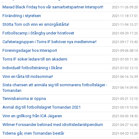
Maxad Black Friday hos vår samarbetspartner Intersport!
2021-11-26 09:20
Förändring i styrelsen
2021-11-18 17:51
Stötta Torn och vinn en smörgåstårta!
2021-11-04 15:27
Fotbollscamp i Stångby under höstlovet
2021-09-29 17:25
Cafeteriagruppen i Torns IF behöver nya medlemmar!
2021-09-17 15:40
Föreningsdagar hos Intersport
2021-09-06 08:14
Torns IF söker ledare till sin akademi
2021-07-09 11:30
Individuell fotbollsträning i Skåne
2021-07-02 12:15
Vinn en tårta till midsommar!
2021-06-16 16:39
Sista chansen att anmäla sig till sommarens fotbollsläger -
2021-06-14 09:45
Tornandan
Tennisbanorna är öppna
2021-05-21 12:10
Anmäl dig till fotbollslägret Tornandan 2021
2021-05-19 10:50
Vinn en grillkorg från ICA Jägaren
2021-05-05 18:35
Wilmer Forssander belönad med idrottsledarstipendium
2021-04-27 16:40
Tiderna går, men Tornandan består
2021-04-23 15:20