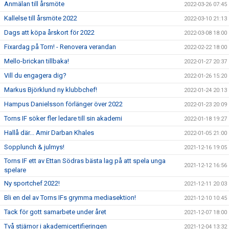
Anmälan till årsmöte
2022-03-26 07:45
Kallelse till årsmöte 2022
2022-03-10 21:13
Dags att köpa årskort för 2022
2022-03-08 18:00
Fixardag på Torn! - Renovera verandan
2022-02-22 18:00
Mello-brickan tillbaka!
2022-01-27 20:37
Vill du engagera dig?
2022-01-26 15:20
Markus Björklund ny klubbchef!
2022-01-24 20:13
Hampus Danielsson förlänger över 2022
2022-01-23 20:09
Torns IF söker fler ledare till sin akademi
2022-01-18 19:27
Hallå där... Amir Darban Khales
2022-01-05 21:00
Sopplunch & julmys!
2021-12-16 19:05
Torns IF ett av Ettan Södras bästa lag på att spela unga
2021-12-12 16:56
spelare
Ny sportchef 2022!
2021-12-11 20:03
Bli en del av Torns IFs grymma mediasektion!
2021-12-10 10:45
Tack för gott samarbete under året
2021-12-07 18:00
Två stjärnor i akademicertifieringen
2021-12-04 13:32