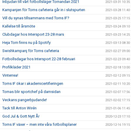
Inbjudan till vårt fotbollsläger Tornandan 2021
2021-03-31 10:35
Kampanjen för Torns cafeteria går in i slutspurten
2021-03-28 11:40
Vill du synas tillsammans med Torns IF?
2021-03-25 17:15
Kallelse till årsmöte
2021-03-24 09:10
Clubdagar hos Intersport 23-28 mars
2021-03-23 14:25
Heja Torn finns nu på Spotify
2021-03-13 08:30
Swishkampanj för Torns cafeteria
2021-02-27 09:00
Fotbollsdagar hos Intersport 22-28 februari
2021-02-23 09:40
Profilkläder 2021
2021-02-18 13:00
Vinterrea!
2021-02-12 09:15
Torns IF ökar i akademicertifieringen
2021-02-11 10:20
Tomas blir sportchef på damsidan
2021-02-07 17:56
Veckans pangerbjudande!
2021-02-02 17:15
Tack till Anton Wirén
2021-01-06 11:45
God Jul & Gott Nytt År
2020-12-23 17:10
Torns IF växer – men inte våra fotbollsplaner
2020-12-16 19:15