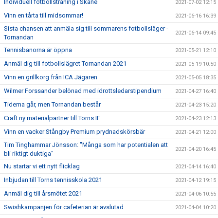
Individuell fotbollsträning i Skåne
2021-07-02 12:15
Vinn en tårta till midsommar!
2021-06-16 16:39
Sista chansen att anmäla sig till sommarens fotbollsläger -
2021-06-14 09:45
Tornandan
Tennisbanorna är öppna
2021-05-21 12:10
Anmäl dig till fotbollslägret Tornandan 2021
2021-05-19 10:50
Vinn en grillkorg från ICA Jägaren
2021-05-05 18:35
Wilmer Forssander belönad med idrottsledarstipendium
2021-04-27 16:40
Tiderna går, men Tornandan består
2021-04-23 15:20
Craft ny materialpartner till Torns IF
2021-04-23 12:13
Vinn en vacker Stångby Premium prydnadskörsbär
2021-04-21 12:00
Tim Tinghammar Jönsson: "Många som har potentialen att
2021-04-20 16:45
bli riktigt duktiga"
Nu startar vi ett nytt flicklag
2021-04-14 16:40
Inbjudan till Torns tennisskola 2021
2021-04-12 19:15
Anmäl dig till årsmötet 2021
2021-04-06 10:55
Swishkampanjen för cafeterian är avslutad
2021-04-04 10:20