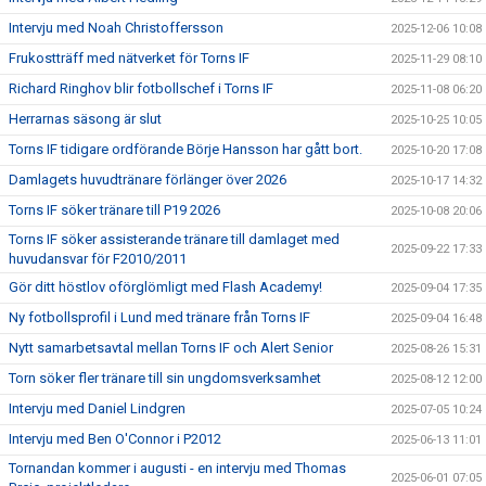
Intervju med Noah Christoffersson
2025-12-06 10:08
Frukostträff med nätverket för Torns IF
2025-11-29 08:10
Richard Ringhov blir fotbollschef i Torns IF
2025-11-08 06:20
Herrarnas säsong är slut
2025-10-25 10:05
Torns IF tidigare ordförande Börje Hansson har gått bort.
2025-10-20 17:08
Damlagets huvudtränare förlänger över 2026
2025-10-17 14:32
Torns IF söker tränare till P19 2026
2025-10-08 20:06
Torns IF söker assisterande tränare till damlaget med
2025-09-22 17:33
huvudansvar för F2010/2011
Gör ditt höstlov oförglömligt med Flash Academy!
2025-09-04 17:35
Ny fotbollsprofil i Lund med tränare från Torns IF
2025-09-04 16:48
Nytt samarbetsavtal mellan Torns IF och Alert Senior
2025-08-26 15:31
Torn söker fler tränare till sin ungdomsverksamhet
2025-08-12 12:00
Intervju med Daniel Lindgren
2025-07-05 10:24
Intervju med Ben O'Connor i P2012
2025-06-13 11:01
Tornandan kommer i augusti - en intervju med Thomas
2025-06-01 07:05