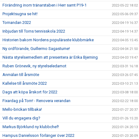
Förändring inom tränarstaben i Herr samt P19-1
2022-05-22 18:02
Projektsugna se hit!
2022-05-06 09:37
Tornandan 2022
2022-04-19 16:37
Inbjudan till Torns tennisskola 2022
2022-04-19 14:37
Historien bakom Nordens populäraste klubbmärke
2022-04-05 15:45
Ny ordförande, Guillermo Sagastume!
2022-04-04 21:50
Nästa styrelsemedlem att presentera är Erika Bjerning
2022-04-03 19:47
Ruben Grönevik, ny styrelseledamot
2022-03-31 16:18
Anmälan till årsmöte
2022-03-26 07:45
Kallelse till årsmöte 2022
2022-03-10 21:13
Dags att köpa årskort för 2022
2022-03-08 18:00
Fixardag på Torn! - Renovera verandan
2022-02-22 18:00
Mello-brickan tillbaka!
2022-01-27 20:37
Vill du engagera dig?
2022-01-26 15:20
Markus Björklund ny klubbchef!
2022-01-24 20:13
Hampus Danielsson förlänger över 2022
2022-01-23 20:09