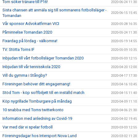
Torn söker tränare till P16!
2020-06-24 11:30
Sista chansen att anmäla sig till sommarens fotbollsläger -
2020-06-15 15:45
Tornandan
Vår sponsor Advokatfirman VICI
2020-05-28 16:35
Påminnelse Tornandan 2020
2020-05-24 11:30
Fixardag på lördag - välkomna!
2020-05-19 14:55
TV: Stötta Torns IF
2020-05-09 10:35
Inbjudan till vårt fotbollsläger Tornandan 2020
2020-05-03 12:15
Inbjudan till vår tennisskola 2020
2020-04-20 12:00
Vill du gymma i Stångby?
2020-04-17 17:30
Föreningen behöver ditt engagemang!
2020-04-16 10:45
Stöd Torn - köp soffbiljett till en inställd match
2020-04-15 11:40
Köp nygrillade Tornburgare på måndag
2020-04-09 11:10
10 snabba med Torns twitterkonto
2020-04-06 21:30
Information med anledning av Covid-19
2020-04-02 19:45
Var med där vi spelar fotboll
2020-03-03 12:55
Föreningsdagar hos Intersport Nova Lund
2020-03-02 11:20