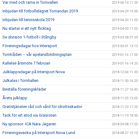
Var med och rama in Tornvallen
2019-06-10 11:20
Inbjudan till fotbollslägret Tornandan 2019
2019-04-29 15:00
Inbjudan till tennisskola 2019
2019-04-20 11:00
Nu startar vi ett nytt flicklag
2019-04-03 11:55
Se division 1-fotboll i Stångby
2019-03-28 07:59
Föreningsdagar hos Intersport
2019-03-01 13:15
Torntråden – vår spelarutbildningsplan
2019-01-16 17:00
Kallelse årsmöte 7 februari
2019-01-16 14:25
Julklappsdagar på Intersport Nova
2018-12-04 11:30
Julkalas i Tornhallen
2018-11-30 16:20
Beställa föreningskläder
2018-11-27 16:45
Årets julklapp
2018-11-25 15:00
Gratistjänsten råd och vård för idrottsskador
2018-11-23 17:25
Tack för ert stöd via Gräsroten
2018-11-19 18:30
Ny sponsor: ICA Nära Jägaren
2018-09-08 17:55
Föreningsvecka på Intersport Nova Lund
2018-08-27 15:10