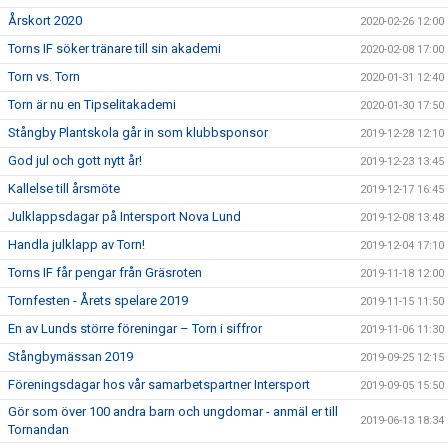
Årskort 2020
2020-02-26 12:00
Torns IF söker tränare till sin akademi
2020-02-08 17:00
Torn vs. Torn
2020-01-31 12:40
Torn är nu en Tipselitakademi
2020-01-30 17:50
Stångby Plantskola går in som klubbsponsor
2019-12-28 12:10
God jul och gott nytt år!
2019-12-23 13:45
Kallelse till årsmöte
2019-12-17 16:45
Julklappsdagar på Intersport Nova Lund
2019-12-08 13:48
Handla julklapp av Torn!
2019-12-04 17:10
Torns IF får pengar från Gräsroten
2019-11-18 12:00
Tornfesten - Årets spelare 2019
2019-11-15 11:50
En av Lunds större föreningar – Torn i siffror
2019-11-06 11:30
Stångbymässan 2019
2019-09-25 12:15
Föreningsdagar hos vår samarbetspartner Intersport
2019-09-05 15:50
Gör som över 100 andra barn och ungdomar - anmäl er till
2019-06-13 18:34
Tornandan