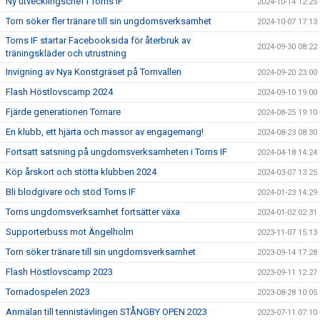
Ny utvecklingschef i Torns IF
2024-10-14 12:25
Torn söker fler tränare till sin ungdomsverksamhet
2024-10-07 17:13
Torns IF startar Facebooksida för återbruk av
2024-09-30 08:22
träningskläder och utrustning
Invigning av Nya Konstgräset på Tornvallen
2024-09-20 23:00
Flash Höstlovscamp 2024
2024-09-10 19:00
Fjärde generationen Tornare
2024-08-25 19:10
En klubb, ett hjärta och massor av engagemang!
2024-08-23 08:30
Fortsatt satsning på ungdomsverksamheten i Torns IF
2024-04-18 14:24
Köp årskort och stötta klubben 2024
2024-03-07 13:25
Bli blodgivare och stöd Torns IF
2024-01-23 14:29
Torns ungdomsverksamhet fortsätter växa
2024-01-02 02:31
Supporterbuss mot Ängelholm
2023-11-07 15:13
Torn söker tränare till sin ungdomsverksamhet
2023-09-14 17:28
Flash Höstlovscamp 2023
2023-09-11 12:27
Tornadospelen 2023
2023-08-28 10:05
Anmälan till tennistävlingen STÅNGBY OPEN 2023
2023-07-11 07:10