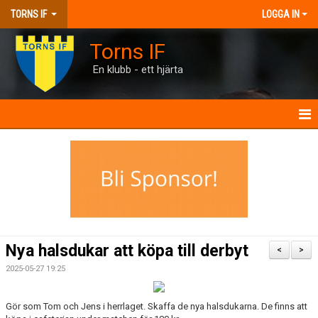
TORNS IF
LOGGA IN
Torns IF
En klubb - ett hjärta
HEM
KONTAKT
FÖRENINGEN
KALENDRAR
Nya halsdukar att köpa till derbyt
<
>
MATCHER
2025-05-27 19:25
BILJETTER
Gör som Tom och Jens i herrlaget. Skaffa de nya halsdukarna. De finns att