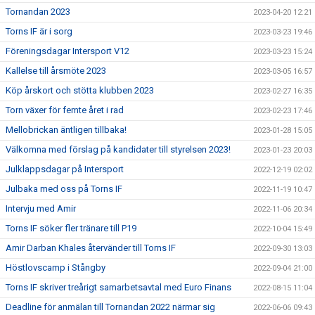
Tornandan 2023
2023-04-20 12:21
Torns IF är i sorg
2023-03-23 19:46
Föreningsdagar Intersport V12
2023-03-23 15:24
Kallelse till årsmöte 2023
2023-03-05 16:57
Köp årskort och stötta klubben 2023
2023-02-27 16:35
Torn växer för femte året i rad
2023-02-23 17:46
Mellobrickan äntligen tillbaka!
2023-01-28 15:05
Välkomna med förslag på kandidater till styrelsen 2023!
2023-01-23 20:03
Julklappsdagar på Intersport
2022-12-19 02:02
Julbaka med oss på Torns IF
2022-11-19 10:47
Intervju med Amir
2022-11-06 20:34
Torns IF söker fler tränare till P19
2022-10-04 15:49
Amir Darban Khales återvänder till Torns IF
2022-09-30 13:03
Höstlovscamp i Stångby
2022-09-04 21:00
Torns IF skriver treårigt samarbetsavtal med Euro Finans
2022-08-15 11:04
Deadline för anmälan till Tornandan 2022 närmar sig
2022-06-06 09:43