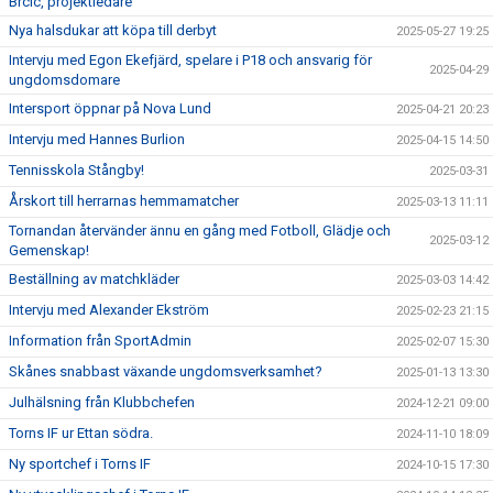
Brcic, projektledare
Nya halsdukar att köpa till derbyt
2025-05-27 19:25
Intervju med Egon Ekefjärd, spelare i P18 och ansvarig för
2025-04-29
ungdomsdomare
Intersport öppnar på Nova Lund
2025-04-21 20:23
Intervju med Hannes Burlion
2025-04-15 14:50
Tennisskola Stångby!
2025-03-31
Årskort till herrarnas hemmamatcher
2025-03-13 11:11
Tornandan återvänder ännu en gång med Fotboll, Glädje och
2025-03-12
Gemenskap!
Beställning av matchkläder
2025-03-03 14:42
Intervju med Alexander Ekström
2025-02-23 21:15
Information från SportAdmin
2025-02-07 15:30
Skånes snabbast växande ungdomsverksamhet?
2025-01-13 13:30
Julhälsning från Klubbchefen
2024-12-21 09:00
Torns IF ur Ettan södra.
2024-11-10 18:09
Ny sportchef i Torns IF
2024-10-15 17:30