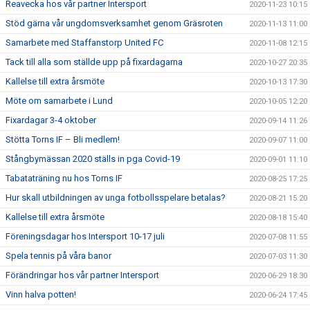
Reavecka hos vår partner Intersport
2020-11-23 10:15
Stöd gärna vår ungdomsverksamhet genom Gräsroten
2020-11-13 11:00
Samarbete med Staffanstorp United FC
2020-11-08 12:15
Tack till alla som ställde upp på fixardagarna
2020-10-27 20:35
Kallelse till extra årsmöte
2020-10-13 17:30
Möte om samarbete i Lund
2020-10-05 12:20
Fixardagar 3-4 oktober
2020-09-14 11:26
Stötta Torns IF – Bli medlem!
2020-09-07 11:00
Stångbymässan 2020 ställs in pga Covid-19
2020-09-01 11:10
Tabataträning nu hos Torns IF
2020-08-25 17:25
Hur skall utbildningen av unga fotbollsspelare betalas?
2020-08-21 15:20
Kallelse till extra årsmöte
2020-08-18 15:40
Föreningsdagar hos Intersport 10-17 juli
2020-07-08 11:55
Spela tennis på våra banor
2020-07-03 11:30
Förändringar hos vår partner Intersport
2020-06-29 18:30
Vinn halva potten!
2020-06-24 17:45