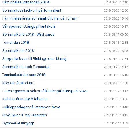
Påminnelse Tornandan 2018
2018-06-13 17:10
Sommarlovs kick-off på Tornvallen!
2018-05-28 12:30
Påminnelse årets sommarkollo här på Torns IF
2018-05-25 13:46
Vår sponsor Stångby Plantskola
2018-05-25 10:17
Sommarkollo 2018 - Wild cards
2018-05-17 09:20
Tornandan 2018
2018-05-16 12:38
Sommarkollo 2018
2018-05-09 13:28
Supporterbuss till Blekinge den 13 maj
2018-04-30 17:54
Sommarkollo och Tornandan
2018-04-23 14:17
Tennisskola för barn 2018
2018-04-15 15:10
Köp ditt årskort nu
2018-03-08 17:50
Föreningsvecka och profilkläder på Intersport Nova
2018-02-27 19:17
Kallelse årsmöte 8 februari
2017-12-13 13:36
Julklappsdagar på Intersport Nova
2017-11-29 13:48
Stöd Torns IF via Gräsroten
2017-11-16 18:15
Gymmet är utbyggt
2017-11-04 13:03