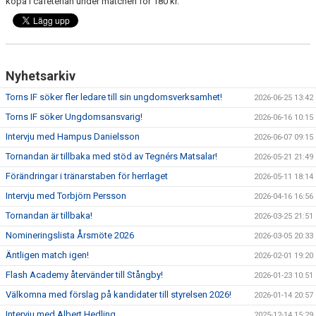
köpa i cafeterian under matchen för 180 kr.
TORN I SAMHÄLLET
ARRANGEMANG
Nyhetsarkiv
WEBBSHOP
Torns IF söker fler ledare till sin ungdomsverksamhet!
2026-06-25 13:42
Torns IF söker Ungdomsansvarig!
2026-06-16 10:15
Intervju med Hampus Danielsson
2026-06-07 09:15
Tornandan är tillbaka med stöd av Tegnérs Matsalar!
2026-05-21 21:49
Förändringar i tränarstaben för herrlaget
2026-05-11 18:14
Intervju med Torbjörn Persson
2026-04-16 16:56
Tornandan är tillbaka!
2026-03-25 21:51
Nomineringslista Årsmöte 2026
2026-03-05 20:33
Äntligen match igen!
2026-02-01 19:20
Flash Academy återvänder till Stångby!
2026-01-23 10:51
Välkomna med förslag på kandidater till styrelsen 2026!
2026-01-14 20:57
Intervju med Albert Hedling
2025-12-14 15:29