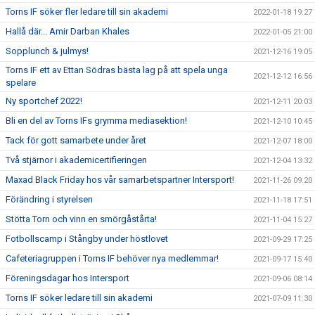
Torns IF söker fler ledare till sin akademi
2022-01-18 19:27
Hallå där... Amir Darban Khales
2022-01-05 21:00
Sopplunch & julmys!
2021-12-16 19:05
Torns IF ett av Ettan Södras bästa lag på att spela unga
2021-12-12 16:56
spelare
Ny sportchef 2022!
2021-12-11 20:03
Bli en del av Torns IFs grymma mediasektion!
2021-12-10 10:45
Tack för gott samarbete under året
2021-12-07 18:00
Två stjärnor i akademicertifieringen
2021-12-04 13:32
Maxad Black Friday hos vår samarbetspartner Intersport!
2021-11-26 09:20
Förändring i styrelsen
2021-11-18 17:51
Stötta Torn och vinn en smörgåstårta!
2021-11-04 15:27
Fotbollscamp i Stångby under höstlovet
2021-09-29 17:25
Cafeteriagruppen i Torns IF behöver nya medlemmar!
2021-09-17 15:40
Föreningsdagar hos Intersport
2021-09-06 08:14
Torns IF söker ledare till sin akademi
2021-07-09 11:30