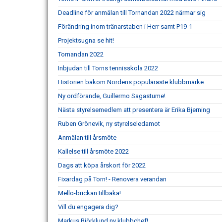
Deadline för anmälan till Tornandan 2022 närmar sig
Förändring inom tränarstaben i Herr samt P19-1
Projektsugna se hit!
Tornandan 2022
Inbjudan till Torns tennisskola 2022
Historien bakom Nordens populäraste klubbmärke
Ny ordförande, Guillermo Sagastume!
Nästa styrelsemedlem att presentera är Erika Bjerning
Ruben Grönevik, ny styrelseledamot
Anmälan till årsmöte
Kallelse till årsmöte 2022
Dags att köpa årskort för 2022
Fixardag på Torn! - Renovera verandan
Mello-brickan tillbaka!
Vill du engagera dig?
Markus Björklund ny klubbchef!