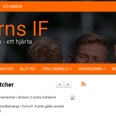
VEO KAMERA
rns IF
 - ett hjärta
MATCHER
BILJETTER
TORN I SAMHÄLLET
ARRANGEMANG
WE
tcher
<
>
mamatcher i division 2 södra Götaland.
 medlemskap i Torns IF. Kortet gäller endast
.