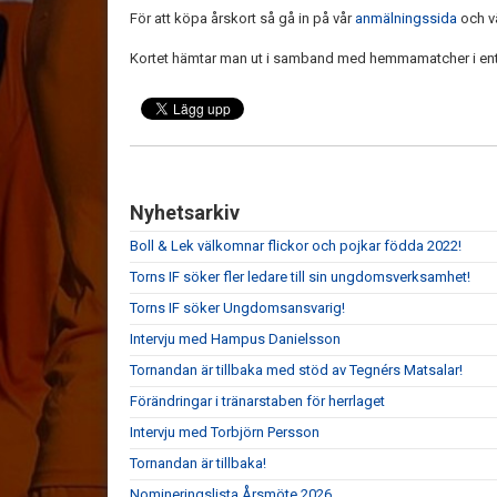
För att köpa årskort så gå in på vår
anmälningssida
och vä
Kortet hämtar man ut i samband med hemmamatcher i entrén
Nyhetsarkiv
Boll & Lek välkomnar flickor och pojkar födda 2022!
Torns IF söker fler ledare till sin ungdomsverksamhet!
Torns IF söker Ungdomsansvarig!
Intervju med Hampus Danielsson
Tornandan är tillbaka med stöd av Tegnérs Matsalar!
Förändringar i tränarstaben för herrlaget
Intervju med Torbjörn Persson
Tornandan är tillbaka!
Nomineringslista Årsmöte 2026