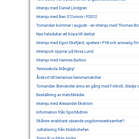
Intervju med Daniel Lindgren
Intervju med Ben O'Connor i P2012
Tornandan kommer i augusti - en intervju med Thomas Brc
Nya halsdukar att köpa till derbyt
Intervju med Egon Ekefjärd, spelare i P18 och ansvarig
Intersport öppnar på Nova Lund
Intervju med Hannes Burlion
Tennisskola Stångby!
Årskort till herrarnas hemmamatcher
Tornandan återvänder ännu en gång med Fotboll, Glädje
Beställning av matchkläder
Intervju med Alexander Ekström
Information från SportAdmin
Skånes snabbast växande ungdomsverksamhet?
Julhälsning från Klubbchefen
Torns IF ur Ettan södra.