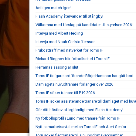
Äntligen match igen!
Flash Academy återvänder till Stångby!
Välkomna med förslag på kandidater till styrelsen 2026!
Intervju med Albert Hedling
Intervju med Noah Christoffersson
Frukostträff med nätverket för Torns IF
Richard Ringhov blir fotbollschef i Torns IF
Herrarnas säsong är slut
Torns IF tidigare ordförande Börje Hansson har gått bort.
Damlagets huvudtränare förlänger över 2026
Torns IF söker tränare till P19 2026
Torns IF söker assisterande tränare till damlaget med hu
Gör ditt höstlov oförglömligt med Flash Academy!
Ny fotbollsprofil i Lund med tränare från Torns IF
Nytt samarbetsavtal mellan Torns IF och Alert Senior
Torn söker fler tränare till sin ungdomsverksamhet