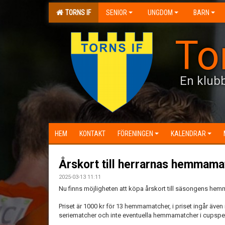
TORNS IF
SENIOR
UNGDOM
BARN
To
En klubb
HEM
KONTAKT
FÖRENINGEN
KALENDRAR
Årskort till herrarnas hemmama
2025-03-13 11:11
Nu finns möjligheten att köpa årskort till säsongens hem
Priset är 1000 kr för 13 hemmamatcher, i priset ingår även
seriematcher och inte eventuella hemmamatcher i cupspel