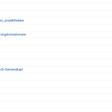
ic, projektledare
 för ungdomsdomare
 och Gemenskap!