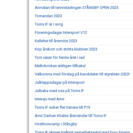
Anmälan till tennistävlingen STÅNGBY OPEN 2023
Tornandan 2023
Torns IF är i sorg
Föreningsdagar Intersport V12
Kallelse till årsmöte 2023
Köp årskort och stötta klubben 2023
Torn växer för femte året i rad
Mellobrickan äntligen tillbaka!
Välkomna med förslag på kandidater till styrelsen 2023!
Julklappsdagar på Intersport
Julbaka med oss på Torns IF
Intervju med Amir
Torns IF söker fler tränare till P19
Amir Darban Khales återvänder till Torns IF
Höstlovscamp i Stångby
Torns IF skriver treårigt samarbetsavtal med Euro Finans