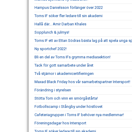
Hampus Danielsson förlänger över 2022
Torns IF söker fler ledare till sin akademi
Hallå där... Amir Darban Khales
Sopplunch & julmys!
Torns IF ett av Ettan Södras bästa lag på att spela unga s
Ny sportchef 2022!
Bli en del av Torns IFs grymma mediasektion!
Tack för gott samarbete under året
Två stjärnor i akademicertifieringen
Maxad Black Friday hos vår samarbetspartner Intersport!
Förändring i styrelsen
Stötta Torn och vinn en smörgåstårta!
Fotbollscamp i Stångby under höstlovet
Cafeteriagruppen i Torns IF behöver nya medlemmar!
Föreningsdagar hos Intersport
Torns IF söker ledare till sin akademi