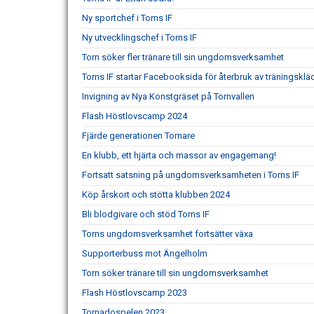
Ny sportchef i Torns IF
Ny utvecklingschef i Torns IF
Torn söker fler tränare till sin ungdomsverksamhet
Torns IF startar Facebooksida för återbruk av träningsklä
Invigning av Nya Konstgräset på Tornvallen
Flash Höstlovscamp 2024
Fjärde generationen Tornare
En klubb, ett hjärta och massor av engagemang!
Fortsatt satsning på ungdomsverksamheten i Torns IF
Köp årskort och stötta klubben 2024
Bli blodgivare och stöd Torns IF
Torns ungdomsverksamhet fortsätter växa
Supporterbuss mot Ängelholm
Torn söker tränare till sin ungdomsverksamhet
Flash Höstlovscamp 2023
Tornadospelen 2023