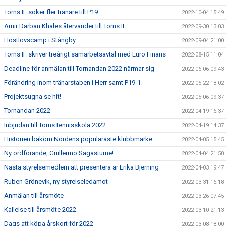
Torns IF söker fler tränare till P19
2022-10-04 15:49
Amir Darban Khales återvänder till Torns IF
2022-09-30 13:03
Höstlovscamp i Stångby
2022-09-04 21:00
Torns IF skriver treårigt samarbetsavtal med Euro Finans
2022-08-15 11:04
Deadline för anmälan till Tornandan 2022 närmar sig
2022-06-06 09:43
Förändring inom tränarstaben i Herr samt P19-1
2022-05-22 18:02
Projektsugna se hit!
2022-05-06 09:37
Tornandan 2022
2022-04-19 16:37
Inbjudan till Torns tennisskola 2022
2022-04-19 14:37
Historien bakom Nordens populäraste klubbmärke
2022-04-05 15:45
Ny ordförande, Guillermo Sagastume!
2022-04-04 21:50
Nästa styrelsemedlem att presentera är Erika Bjerning
2022-04-03 19:47
Ruben Grönevik, ny styrelseledamot
2022-03-31 16:18
Anmälan till årsmöte
2022-03-26 07:45
Kallelse till årsmöte 2022
2022-03-10 21:13
Dags att köpa årskort för 2022
2022-03-08 18:00