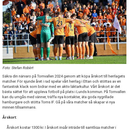
TORN I SAMHÄLLET
ARRANGEMANG
WEBBSHOP
Foto: Stefan Robèrt
Säkra din närvaro på Tornvallen 2024 genom att köpa årskort till herrlagets
matcher. För sjunde året i rad spelar vårt herrlag i Ettan och stöttas av en
fantastisk klack som bidrar med en aktiv läktarkultur. Vårt årskort är det
bästa sättet för att uppleva fotboll på plats i Lunds kommun. På Tornvallen
kan du umgås med vänner, träffa nya kontakter, äta goda nygrillade
hamburgare och stötta Torns IF. Gå på våra matcher så skapar vi nya
minnen tillsammans.
Årskort:
Årskort kostar 1300 kr. I årskort ingår inträde till samtliga matcher i