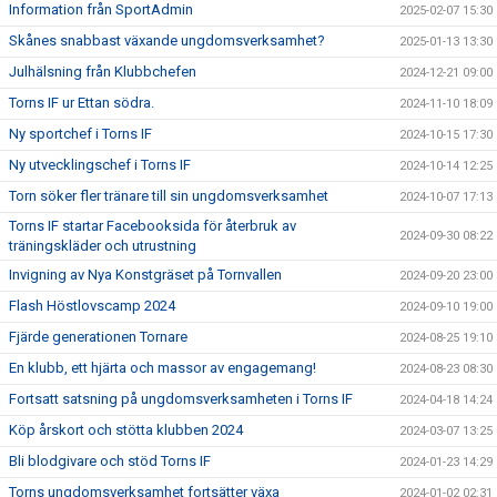
Information från SportAdmin
2025-02-07 15:30
Skånes snabbast växande ungdomsverksamhet?
2025-01-13 13:30
Julhälsning från Klubbchefen
2024-12-21 09:00
Torns IF ur Ettan södra.
2024-11-10 18:09
Ny sportchef i Torns IF
2024-10-15 17:30
Ny utvecklingschef i Torns IF
2024-10-14 12:25
Torn söker fler tränare till sin ungdomsverksamhet
2024-10-07 17:13
Torns IF startar Facebooksida för återbruk av
2024-09-30 08:22
träningskläder och utrustning
Invigning av Nya Konstgräset på Tornvallen
2024-09-20 23:00
Flash Höstlovscamp 2024
2024-09-10 19:00
Fjärde generationen Tornare
2024-08-25 19:10
En klubb, ett hjärta och massor av engagemang!
2024-08-23 08:30
Fortsatt satsning på ungdomsverksamheten i Torns IF
2024-04-18 14:24
Köp årskort och stötta klubben 2024
2024-03-07 13:25
Bli blodgivare och stöd Torns IF
2024-01-23 14:29
Torns ungdomsverksamhet fortsätter växa
2024-01-02 02:31