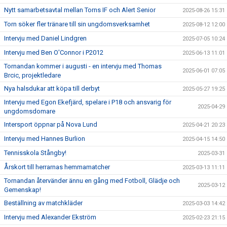
Nytt samarbetsavtal mellan Torns IF och Alert Senior
2025-08-26 15:31
Torn söker fler tränare till sin ungdomsverksamhet
2025-08-12 12:00
Intervju med Daniel Lindgren
2025-07-05 10:24
Intervju med Ben O'Connor i P2012
2025-06-13 11:01
Tornandan kommer i augusti - en intervju med Thomas
2025-06-01 07:05
Brcic, projektledare
Nya halsdukar att köpa till derbyt
2025-05-27 19:25
Intervju med Egon Ekefjärd, spelare i P18 och ansvarig för
2025-04-29
ungdomsdomare
Intersport öppnar på Nova Lund
2025-04-21 20:23
Intervju med Hannes Burlion
2025-04-15 14:50
Tennisskola Stångby!
2025-03-31
Årskort till herrarnas hemmamatcher
2025-03-13 11:11
Tornandan återvänder ännu en gång med Fotboll, Glädje och
2025-03-12
Gemenskap!
Beställning av matchkläder
2025-03-03 14:42
Intervju med Alexander Ekström
2025-02-23 21:15