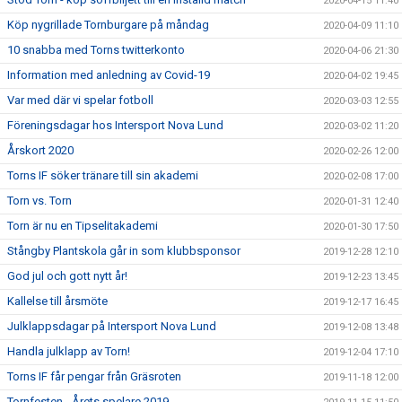
2020-04-15 11:40
Köp nygrillade Tornburgare på måndag
2020-04-09 11:10
10 snabba med Torns twitterkonto
2020-04-06 21:30
Information med anledning av Covid-19
2020-04-02 19:45
Var med där vi spelar fotboll
2020-03-03 12:55
Föreningsdagar hos Intersport Nova Lund
2020-03-02 11:20
Årskort 2020
2020-02-26 12:00
Torns IF söker tränare till sin akademi
2020-02-08 17:00
Torn vs. Torn
2020-01-31 12:40
Torn är nu en Tipselitakademi
2020-01-30 17:50
Stångby Plantskola går in som klubbsponsor
2019-12-28 12:10
God jul och gott nytt år!
2019-12-23 13:45
Kallelse till årsmöte
2019-12-17 16:45
Julklappsdagar på Intersport Nova Lund
2019-12-08 13:48
Handla julklapp av Torn!
2019-12-04 17:10
Torns IF får pengar från Gräsroten
2019-11-18 12:00
Tornfesten - Årets spelare 2019