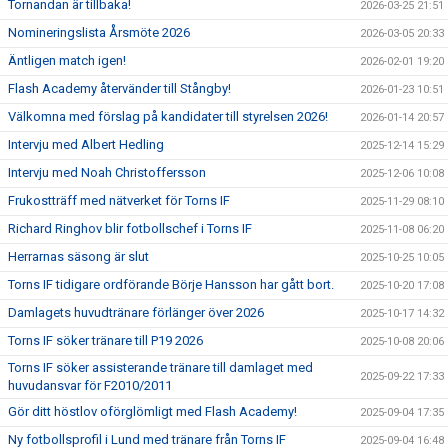
Tornandan är tillbaka!
2026-03-25 21:51
Nomineringslista Årsmöte 2026
2026-03-05 20:33
Äntligen match igen!
2026-02-01 19:20
Flash Academy återvänder till Stångby!
2026-01-23 10:51
Välkomna med förslag på kandidater till styrelsen 2026!
2026-01-14 20:57
Intervju med Albert Hedling
2025-12-14 15:29
Intervju med Noah Christoffersson
2025-12-06 10:08
Frukostträff med nätverket för Torns IF
2025-11-29 08:10
Richard Ringhov blir fotbollschef i Torns IF
2025-11-08 06:20
Herrarnas säsong är slut
2025-10-25 10:05
Torns IF tidigare ordförande Börje Hansson har gått bort.
2025-10-20 17:08
Damlagets huvudtränare förlänger över 2026
2025-10-17 14:32
Torns IF söker tränare till P19 2026
2025-10-08 20:06
Torns IF söker assisterande tränare till damlaget med
2025-09-22 17:33
huvudansvar för F2010/2011
Gör ditt höstlov oförglömligt med Flash Academy!
2025-09-04 17:35
Ny fotbollsprofil i Lund med tränare från Torns IF
2025-09-04 16:48