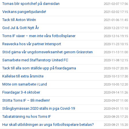
Tomas blir sportchef på damsidan
2021-02-07 17:56
Veckans pangerbjudande!
2021-02-02 17:15
Tack till Anton Wirén
2021-01-06 11:45
God Jul & Gott Nytt År
2020-12-23 17:10
Torns IF växer – men inte våra fotbollsplaner
2020-12-16 19:15
Reavecka hos vår partner Intersport
2020-11-23 10:15
Stöd gärna vår ungdomsverksamhet genom Gräsroten
2020-11-13 11:00
Samarbete med Staffanstorp United FC
2020-11-08 12:15
Tack till alla som ställde upp på fixardagarna
2020-10-27 20:35
Kallelse till extra årsmöte
2020-10-13 17:30
Möte om samarbete i Lund
2020-10-05 12:20
Fixardagar 3-4 oktober
2020-09-14 11:26
Stötta Torns IF – Bli medlem!
2020-09-07 11:00
Stångbymässan 2020 ställs in pga Covid-19
2020-09-01 11:10
Tabataträning nu hos Torns IF
2020-08-25 17:25
Hur skall utbildningen av unga fotbollsspelare betalas?
2020-08-21 15:20