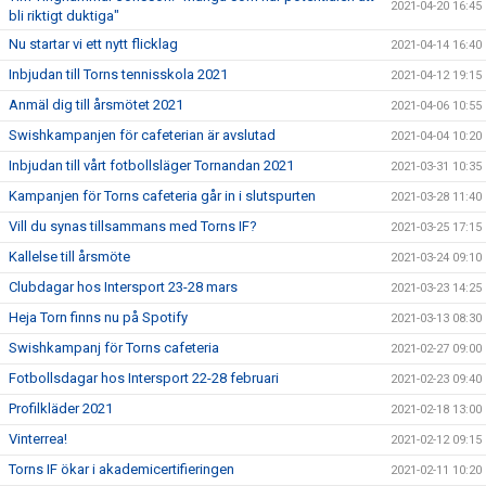
2021-04-20 16:45
bli riktigt duktiga"
Nu startar vi ett nytt flicklag
2021-04-14 16:40
Inbjudan till Torns tennisskola 2021
2021-04-12 19:15
Anmäl dig till årsmötet 2021
2021-04-06 10:55
Swishkampanjen för cafeterian är avslutad
2021-04-04 10:20
Inbjudan till vårt fotbollsläger Tornandan 2021
2021-03-31 10:35
Kampanjen för Torns cafeteria går in i slutspurten
2021-03-28 11:40
Vill du synas tillsammans med Torns IF?
2021-03-25 17:15
Kallelse till årsmöte
2021-03-24 09:10
Clubdagar hos Intersport 23-28 mars
2021-03-23 14:25
Heja Torn finns nu på Spotify
2021-03-13 08:30
Swishkampanj för Torns cafeteria
2021-02-27 09:00
Fotbollsdagar hos Intersport 22-28 februari
2021-02-23 09:40
Profilkläder 2021
2021-02-18 13:00
Vinterrea!
2021-02-12 09:15
Torns IF ökar i akademicertifieringen
2021-02-11 10:20