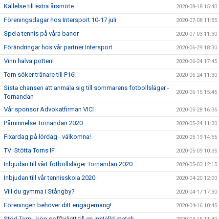
Kallelse till extra årsmöte
2020-08-18 15:40
Föreningsdagar hos Intersport 10-17 juli
2020-07-08 11:55
Spela tennis på våra banor
2020-07-03 11:30
Förändringar hos vår partner Intersport
2020-06-29 18:30
Vinn halva potten!
2020-06-24 17:45
Torn söker tränare till P16!
2020-06-24 11:30
Sista chansen att anmäla sig till sommarens fotbollsläger -
2020-06-15 15:45
Tornandan
Vår sponsor Advokatfirman VICI
2020-05-28 16:35
Påminnelse Tornandan 2020
2020-05-24 11:30
Fixardag på lördag - välkomna!
2020-05-19 14:55
TV: Stötta Torns IF
2020-05-09 10:35
Inbjudan till vårt fotbollsläger Tornandan 2020
2020-05-03 12:15
Inbjudan till vår tennisskola 2020
2020-04-20 12:00
Vill du gymma i Stångby?
2020-04-17 17:30
Föreningen behöver ditt engagemang!
2020-04-16 10:45
Stöd Torn - köp soffbiljett till en inställd match