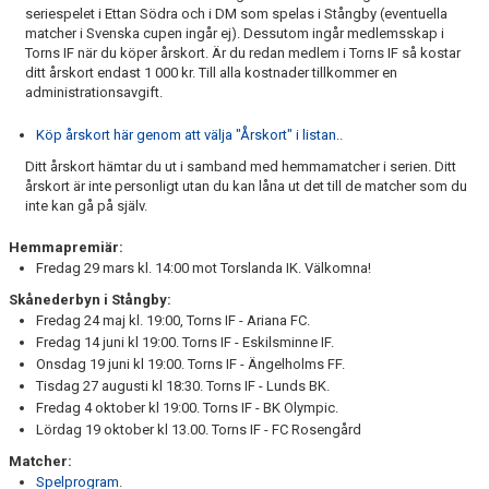
seriespelet i Ettan Södra och i DM som spelas i Stångby (eventuella
matcher i Svenska cupen ingår ej). Dessutom ingår medlemsskap i
Torns IF när du köper årskort. Är du redan medlem i Torns IF så kostar
ditt årskort endast 1 000 kr. Till alla kostnader tillkommer en
administrationsavgift.
Köp årskort här genom att välja "Årskort" i listan..
Ditt årskort hämtar du ut i samband med hemmamatcher i serien. Ditt
årskort är inte personligt utan du kan låna ut det till de matcher som du
inte kan gå på själv.
Hemmapremiär:
Fredag 29 mars kl. 14:00 mot Torslanda IK. Välkomna!
Skånederbyn i Stångby:
Fredag 24 maj kl. 19:00, Torns IF - Ariana FC.
Fredag 14 juni kl 19:00. Torns IF - Eskilsminne IF.
Onsdag 19 juni kl 19:00. Torns IF - Ängelholms FF.
Tisdag 27 augusti kl 18:30. Torns IF - Lunds BK.
Fredag 4 oktober kl 19:00. Torns IF - BK Olympic.
Lördag 19 oktober kl 13.00. Torns IF - FC Rosengård
Matcher:
Spelprogram
.