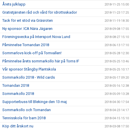
Årets julklapp
2018-11-25 15:00
Gratistjänsten råd och vård för idrottsskador
2018-11-23 17:25
Tack för ert stöd via Gräsroten
2018-11-19 18:30
Ny sponsor: ICA Nära Jägaren
2018-09-08 17:55
Föreningsvecka på Intersport Nova Lund
2018-08-27 15:10
Påminnelse Tornandan 2018
2018-06-13 17:10
Sommarlovs kick-off på Tornvallen!
2018-05-28 12:30
Påminnelse årets sommarkollo här på Torns IF
2018-05-25 13:46
Vår sponsor Stångby Plantskola
2018-05-25 10:17
Sommarkollo 2018 - Wild cards
2018-05-17 09:20
Tornandan 2018
2018-05-16 12:38
Sommarkollo 2018
2018-05-09 13:28
Supporterbuss till Blekinge den 13 maj
2018-04-30 17:54
Sommarkollo och Tornandan
2018-04-23 14:17
Tennisskola för barn 2018
2018-04-15 15:10
Köp ditt årskort nu
2018-03-08 17:50