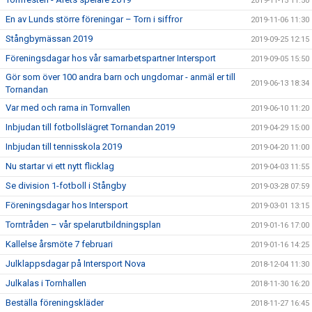
2019-11-15 11:50
En av Lunds större föreningar – Torn i siffror
2019-11-06 11:30
Stångbymässan 2019
2019-09-25 12:15
Föreningsdagar hos vår samarbetspartner Intersport
2019-09-05 15:50
Gör som över 100 andra barn och ungdomar - anmäl er till
2019-06-13 18:34
Tornandan
Var med och rama in Tornvallen
2019-06-10 11:20
Inbjudan till fotbollslägret Tornandan 2019
2019-04-29 15:00
Inbjudan till tennisskola 2019
2019-04-20 11:00
Nu startar vi ett nytt flicklag
2019-04-03 11:55
Se division 1-fotboll i Stångby
2019-03-28 07:59
Föreningsdagar hos Intersport
2019-03-01 13:15
Torntråden – vår spelarutbildningsplan
2019-01-16 17:00
Kallelse årsmöte 7 februari
2019-01-16 14:25
Julklappsdagar på Intersport Nova
2018-12-04 11:30
Julkalas i Tornhallen
2018-11-30 16:20
Beställa föreningskläder
2018-11-27 16:45