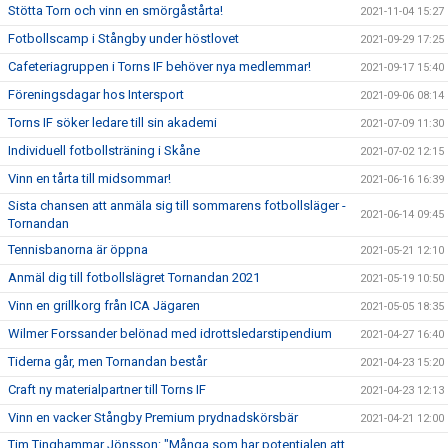
Stötta Torn och vinn en smörgåstårta!
2021-11-04 15:27
Fotbollscamp i Stångby under höstlovet
2021-09-29 17:25
Cafeteriagruppen i Torns IF behöver nya medlemmar!
2021-09-17 15:40
Föreningsdagar hos Intersport
2021-09-06 08:14
Torns IF söker ledare till sin akademi
2021-07-09 11:30
Individuell fotbollsträning i Skåne
2021-07-02 12:15
Vinn en tårta till midsommar!
2021-06-16 16:39
Sista chansen att anmäla sig till sommarens fotbollsläger -
2021-06-14 09:45
Tornandan
Tennisbanorna är öppna
2021-05-21 12:10
Anmäl dig till fotbollslägret Tornandan 2021
2021-05-19 10:50
Vinn en grillkorg från ICA Jägaren
2021-05-05 18:35
Wilmer Forssander belönad med idrottsledarstipendium
2021-04-27 16:40
Tiderna går, men Tornandan består
2021-04-23 15:20
Craft ny materialpartner till Torns IF
2021-04-23 12:13
Vinn en vacker Stångby Premium prydnadskörsbär
2021-04-21 12:00
Tim Tinghammar Jönsson: "Många som har potentialen att