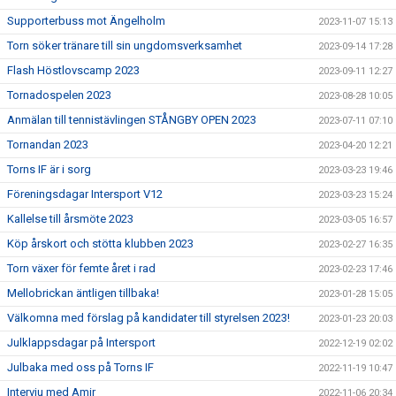
Supporterbuss mot Ängelholm
2023-11-07 15:13
Torn söker tränare till sin ungdomsverksamhet
2023-09-14 17:28
Flash Höstlovscamp 2023
2023-09-11 12:27
Tornadospelen 2023
2023-08-28 10:05
Anmälan till tennistävlingen STÅNGBY OPEN 2023
2023-07-11 07:10
Tornandan 2023
2023-04-20 12:21
Torns IF är i sorg
2023-03-23 19:46
Föreningsdagar Intersport V12
2023-03-23 15:24
Kallelse till årsmöte 2023
2023-03-05 16:57
Köp årskort och stötta klubben 2023
2023-02-27 16:35
Torn växer för femte året i rad
2023-02-23 17:46
Mellobrickan äntligen tillbaka!
2023-01-28 15:05
Välkomna med förslag på kandidater till styrelsen 2023!
2023-01-23 20:03
Julklappsdagar på Intersport
2022-12-19 02:02
Julbaka med oss på Torns IF
2022-11-19 10:47
Intervju med Amir
2022-11-06 20:34