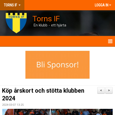
TORNS IF
LOGGA IN
Torns IF
En klubb - ett hjärta
HEM
KONTAKT
FÖRENINGEN
KALENDRAR
Köp årskort och stötta klubben
<
>
MATCHER
2024
2024-03-07 13:25
BILJETTER