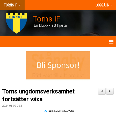
TORNS IF
LOGGA IN
Torns IF
En klubb - ett hjärta
HEM
KONTAKT
FÖRENINGEN
KALENDRAR
Torns ungdomsverksamhet
<
>
MATCHER
fortsätter växa
2024-01-02 02:31
BILJETTER