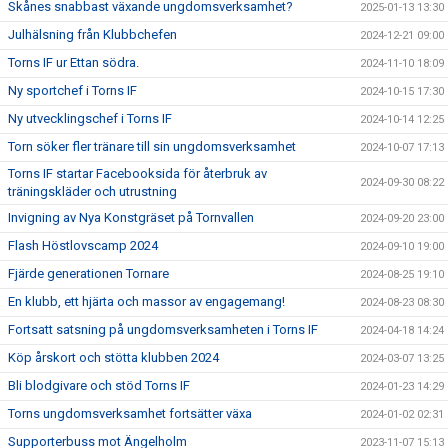
Skånes snabbast växande ungdomsverksamhet?
2025-01-13 13:30
Julhälsning från Klubbchefen
2024-12-21 09:00
Torns IF ur Ettan södra.
2024-11-10 18:09
Ny sportchef i Torns IF
2024-10-15 17:30
Ny utvecklingschef i Torns IF
2024-10-14 12:25
Torn söker fler tränare till sin ungdomsverksamhet
2024-10-07 17:13
Torns IF startar Facebooksida för återbruk av
2024-09-30 08:22
träningskläder och utrustning
Invigning av Nya Konstgräset på Tornvallen
2024-09-20 23:00
Flash Höstlovscamp 2024
2024-09-10 19:00
Fjärde generationen Tornare
2024-08-25 19:10
En klubb, ett hjärta och massor av engagemang!
2024-08-23 08:30
Fortsatt satsning på ungdomsverksamheten i Torns IF
2024-04-18 14:24
Köp årskort och stötta klubben 2024
2024-03-07 13:25
Bli blodgivare och stöd Torns IF
2024-01-23 14:29
Torns ungdomsverksamhet fortsätter växa
2024-01-02 02:31
Supporterbuss mot Ängelholm
2023-11-07 15:13