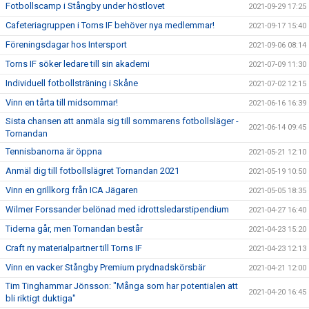
Fotbollscamp i Stångby under höstlovet
2021-09-29 17:25
Cafeteriagruppen i Torns IF behöver nya medlemmar!
2021-09-17 15:40
Föreningsdagar hos Intersport
2021-09-06 08:14
Torns IF söker ledare till sin akademi
2021-07-09 11:30
Individuell fotbollsträning i Skåne
2021-07-02 12:15
Vinn en tårta till midsommar!
2021-06-16 16:39
Sista chansen att anmäla sig till sommarens fotbollsläger -
2021-06-14 09:45
Tornandan
Tennisbanorna är öppna
2021-05-21 12:10
Anmäl dig till fotbollslägret Tornandan 2021
2021-05-19 10:50
Vinn en grillkorg från ICA Jägaren
2021-05-05 18:35
Wilmer Forssander belönad med idrottsledarstipendium
2021-04-27 16:40
Tiderna går, men Tornandan består
2021-04-23 15:20
Craft ny materialpartner till Torns IF
2021-04-23 12:13
Vinn en vacker Stångby Premium prydnadskörsbär
2021-04-21 12:00
Tim Tinghammar Jönsson: "Många som har potentialen att
2021-04-20 16:45
bli riktigt duktiga"