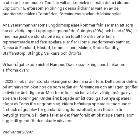
staten och kommunen. Torn har valt att konsekvent mäta detta i åldrarna
upp t.om. 16, eftersom en ökning i dessa åldrar har varit en av de
prioriterade målen i Torntråden, föreningens spelarutbildningsplan.
Analyserar man var Torns ungdomsspelare kommer från ser man att Torn
har ett väldigt spritt upptagningsområde. Stångby (39%) och Lund (38%) är
med marginal de största orterna, men totalt tio olika orter finns
representerade med fem spelare eller fler i Torns ungdomsverksamhet.
Dessa är Furulund, Håstad, Lomma, Lund, Malmö, Södra Sandby,
Staffanstorp, Stångby, Vallkärra och Örtofta.
Vi har frågat akademichef Hampus Danielsson kring hans tankar om
siffrorna ovan:
- 2023 innebar den största ökningen under mina år i Torn. Detta beror delvis
på att närvaron ökat hos de som redan är i föreningen och att lagen gör fler
aktiviteter än tidigare år. Men framförallt så har vi blivit väldigt många nya
spelare i föreningen. Under året började smått otroliga 158 nya spelare i
något av Torns IF:s ungdomslag. Några befintliga spelare slutade under
året och några blev för gamla för ungdomsfotboll, men flödet in är
betydligt större. Så i detta fallet är det framförallt ett ökat spelarantal som
ligger till grund för den ökade närvaron.
Vad väntar 2024?