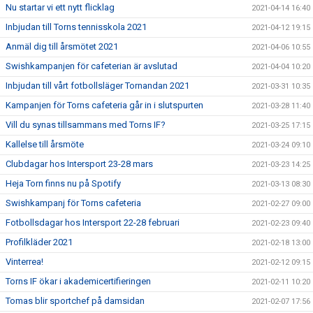
Nu startar vi ett nytt flicklag
2021-04-14 16:40
Inbjudan till Torns tennisskola 2021
2021-04-12 19:15
Anmäl dig till årsmötet 2021
2021-04-06 10:55
Swishkampanjen för cafeterian är avslutad
2021-04-04 10:20
Inbjudan till vårt fotbollsläger Tornandan 2021
2021-03-31 10:35
Kampanjen för Torns cafeteria går in i slutspurten
2021-03-28 11:40
Vill du synas tillsammans med Torns IF?
2021-03-25 17:15
Kallelse till årsmöte
2021-03-24 09:10
Clubdagar hos Intersport 23-28 mars
2021-03-23 14:25
Heja Torn finns nu på Spotify
2021-03-13 08:30
Swishkampanj för Torns cafeteria
2021-02-27 09:00
Fotbollsdagar hos Intersport 22-28 februari
2021-02-23 09:40
Profilkläder 2021
2021-02-18 13:00
Vinterrea!
2021-02-12 09:15
Torns IF ökar i akademicertifieringen
2021-02-11 10:20
Tomas blir sportchef på damsidan
2021-02-07 17:56