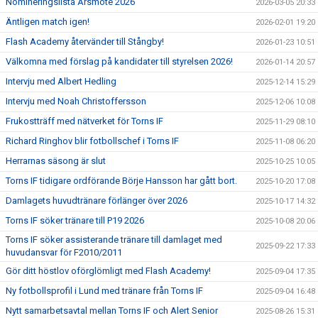
Nomineringslista Årsmöte 2026
2026-03-05 20:33
Äntligen match igen!
2026-02-01 19:20
Flash Academy återvänder till Stångby!
2026-01-23 10:51
Välkomna med förslag på kandidater till styrelsen 2026!
2026-01-14 20:57
Intervju med Albert Hedling
2025-12-14 15:29
Intervju med Noah Christoffersson
2025-12-06 10:08
Frukostträff med nätverket för Torns IF
2025-11-29 08:10
Richard Ringhov blir fotbollschef i Torns IF
2025-11-08 06:20
Herrarnas säsong är slut
2025-10-25 10:05
Torns IF tidigare ordförande Börje Hansson har gått bort.
2025-10-20 17:08
Damlagets huvudtränare förlänger över 2026
2025-10-17 14:32
Torns IF söker tränare till P19 2026
2025-10-08 20:06
Torns IF söker assisterande tränare till damlaget med
2025-09-22 17:33
huvudansvar för F2010/2011
Gör ditt höstlov oförglömligt med Flash Academy!
2025-09-04 17:35
Ny fotbollsprofil i Lund med tränare från Torns IF
2025-09-04 16:48
Nytt samarbetsavtal mellan Torns IF och Alert Senior
2025-08-26 15:31