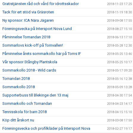
Gratistjänsten råd och vård för idrottsskador
2018-11-23 17:25
Tack för ert stöd via Gräsroten
2018-11-19 18:30
Ny sponsor: ICA Nära Jägaren
2018-09-08 17:55
Föreningsvecka på Intersport Nova Lund
2018-08-27 15:10
Påminnelse Tornandan 2018
2018-06-13 17:10
Sommarlovs kick-off på Tornvallen!
2018-05-28 12:30
Påminnelse årets sommarkollo här på Torns IF
2018-05-25 13:46
Vår sponsor Stångby Plantskola
2018-05-25 10:17
Sommarkollo 2018 - Wild cards
2018-05-17 09:20
Tornandan 2018
2018-05-16 12:38
Sommarkollo 2018
2018-05-09 13:28
Supporterbuss till Blekinge den 13 maj
2018-04-30 17:54
Sommarkollo och Tornandan
2018-04-23 14:17
Tennisskola för barn 2018
2018-04-15 15:10
Köp ditt årskort nu
2018-03-08 17:50
Föreningsvecka och profilkläder på Intersport Nova
2018-02-27 19:17