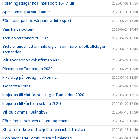
Föreningsdagar hos Intersport 10-17 juli
2020-07-08 11:55
Spela tennis på våra banor
2020-07-03 11:30
Förändringar hos vår partner Intersport
2020-06-29 18:30
Vinn halva potten!
2020-06-24 17:45
Torn söker tränare till P16!
2020-06-24 11:30
Sista chansen att anmäla sig till sommarens fotbollsläger -
2020-06-15 15:45
Tornandan
Vår sponsor Advokatfirman VICI
2020-05-28 16:35
Påminnelse Tornandan 2020
2020-05-24 11:30
Fixardag på lördag - välkomna!
2020-05-19 14:55
TV: Stötta Torns IF
2020-05-09 10:35
Inbjudan till vårt fotbollsläger Tornandan 2020
2020-05-03 12:15
Inbjudan till vår tennisskola 2020
2020-04-20 12:00
Vill du gymma i Stångby?
2020-04-17 17:30
Föreningen behöver ditt engagemang!
2020-04-16 10:45
Stöd Torn - köp soffbiljett till en inställd match
2020-04-15 11:40
Köp nygrillade Tornburgare på måndag
2020-04-09 11:10