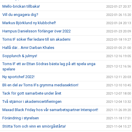
Mello-brickan tillbaka!
2022-01-27 20:37
Vill du engagera dig?
2022-01-26 15:20
Markus Björklund ny klubbchef!
2022-01-24 20:13
Hampus Danielsson förlänger över 2022
2022-01-23 20:09
Torns IF söker fler ledare till sin akademi
2022-01-18 19:27
Hallå där... Amir Darban Khales
2022-01-05 21:00
Sopplunch & julmys!
2021-12-16 19:05
Torns IF ett av Ettan Södras bästa lag på att spela unga
2021-12-12 16:56
spelare
Ny sportchef 2022!
2021-12-11 20:03
Bli en del av Torns IFs grymma mediasektion!
2021-12-10 10:45
Tack för gott samarbete under året
2021-12-07 18:00
Två stjärnor i akademicertifieringen
2021-12-04 13:32
Maxad Black Friday hos vår samarbetspartner Intersport!
2021-11-26 09:20
Förändring i styrelsen
2021-11-18 17:51
Stötta Torn och vinn en smörgåstårta!
2021-11-04 15:27