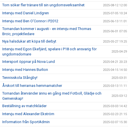
Torn söker fler tränare till sin ungdomsverksamhet
2025-08-12 12:00
Intervju med Daniel Lindgren
2025-07-05 10:24
Intervju med Ben O'Connor i P2012
2025-06-13 11:01
Tornandan kommer i augusti - en intervju med Thomas
2025-06-01 07:05
Brcic, projektledare
Nya halsdukar att köpa till derbyt
2025-05-27 19:25
Intervju med Egon Ekefjärd, spelare i P18 och ansvarig för
2025-04-29
ungdomsdomare
Intersport öppnar på Nova Lund
2025-04-21 20:23
Intervju med Hannes Burlion
2025-04-15 14:50
Tennisskola Stångby!
2025-03-31
Årskort till herrarnas hemmamatcher
2025-03-13 11:11
Tornandan återvänder ännu en gång med Fotboll, Glädje och
2025-03-12
Gemenskap!
Beställning av matchkläder
2025-03-03 14:42
Intervju med Alexander Ekström
2025-02-23 21:15
Information från SportAdmin
2025-02-07 15:30