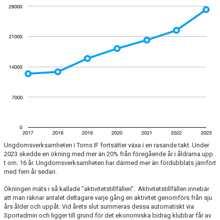
TORN I SAMHÄLLET
ARRANGEMANG
WEBBSHOP
Ungdomsverksamheten i Torns IF fortsätter växa i en rasande takt. Under
2023 skedde en ökning med mer än 20% från föregående år i åldrarna upp
t.om. 16 år. Ungdomsverksamheten har därmed mer än fördubblats jämfört
med fem år sedan.
Ökningen mäts i så kallade "aktivitetstillfällen". Aktivitetstillfällen innebär
att man räknar antalet deltagare varje gång en aktivitet genomförs från sju
års ålder och uppåt. Vid årets slut summeras dessa automatiskt via
Sportadmin och ligger till grund för det ekonomiska bidrag klubbar får av