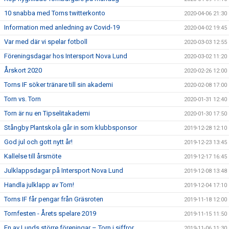
10 snabba med Torns twitterkonto
2020-04-06 21:30
Information med anledning av Covid-19
2020-04-02 19:45
Var med där vi spelar fotboll
2020-03-03 12:55
Föreningsdagar hos Intersport Nova Lund
2020-03-02 11:20
Årskort 2020
2020-02-26 12:00
Torns IF söker tränare till sin akademi
2020-02-08 17:00
Torn vs. Torn
2020-01-31 12:40
Torn är nu en Tipselitakademi
2020-01-30 17:50
Stångby Plantskola går in som klubbsponsor
2019-12-28 12:10
God jul och gott nytt år!
2019-12-23 13:45
Kallelse till årsmöte
2019-12-17 16:45
Julklappsdagar på Intersport Nova Lund
2019-12-08 13:48
Handla julklapp av Torn!
2019-12-04 17:10
Torns IF får pengar från Gräsroten
2019-11-18 12:00
Tornfesten - Årets spelare 2019
2019-11-15 11:50
En av Lunds större föreningar – Torn i siffror
2019-11-06 11:30