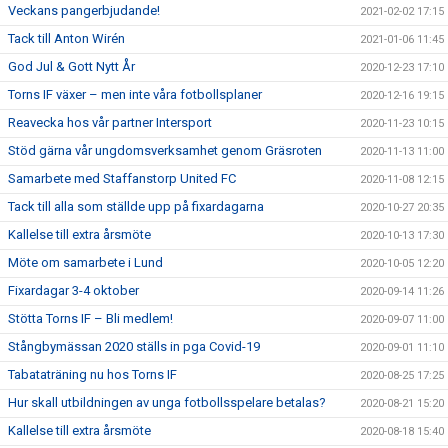
Veckans pangerbjudande!
2021-02-02 17:15
Tack till Anton Wirén
2021-01-06 11:45
God Jul & Gott Nytt År
2020-12-23 17:10
Torns IF växer – men inte våra fotbollsplaner
2020-12-16 19:15
Reavecka hos vår partner Intersport
2020-11-23 10:15
Stöd gärna vår ungdomsverksamhet genom Gräsroten
2020-11-13 11:00
Samarbete med Staffanstorp United FC
2020-11-08 12:15
Tack till alla som ställde upp på fixardagarna
2020-10-27 20:35
Kallelse till extra årsmöte
2020-10-13 17:30
Möte om samarbete i Lund
2020-10-05 12:20
Fixardagar 3-4 oktober
2020-09-14 11:26
Stötta Torns IF – Bli medlem!
2020-09-07 11:00
Stångbymässan 2020 ställs in pga Covid-19
2020-09-01 11:10
Tabataträning nu hos Torns IF
2020-08-25 17:25
Hur skall utbildningen av unga fotbollsspelare betalas?
2020-08-21 15:20
Kallelse till extra årsmöte
2020-08-18 15:40