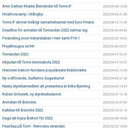
Amir Darban Khales återvänder till Torns IF
2022-09-30 13:03
Höstlovscamp i Stångby
2022-09-04 21:00
Torns IF skriver treårigt samarbetsavtal med Euro Finans
2022-08-15 11:04
Deadline för anmälan till Tornandan 2022 närmar sig
2022-06-06 09:43
Förändring inom tränarstaben i Herr samt P19-1
2022-05-22 18:02
Projektsugna se hit!
2022-05-06 09:37
Tornandan 2022
2022-04-19 16:37
Inbjudan till Torns tennisskola 2022
2022-04-19 14:37
Historien bakom Nordens populäraste klubbmärke
2022-04-05 15:45
Ny ordförande, Guillermo Sagastume!
2022-04-04 21:50
Nästa styrelsemedlem att presentera är Erika Bjerning
2022-04-03 19:47
Ruben Grönevik, ny styrelseledamot
2022-03-31 16:18
Anmälan till årsmöte
2022-03-26 07:45
Kallelse till årsmöte 2022
2022-03-10 21:13
Dags att köpa årskort för 2022
2022-03-08 18:00
Fixardag på Torn! - Renovera verandan
2022-02-22 18:00