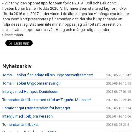
- Vi har nyligen öppnat upp för barn födda 2019 i Boll och Lek och till
hösten börjar barnen födda 2020. Vi kommer även starta ett lag för flickor
födda 2016 och 2017 under våren. I de äldre lagen har vi många nya tränare
som inom kort presenteras på hemsidan och det ska bli spännande att
följa dessa lag. Sist men inte minst hoppas jag på fortsatt bra relation
mellan våra supportrar och vårt A-lag och många roliga stunder
tillsammans.
Nyhetsarkiv
Torns IF söker fler ledare till sin ungdomsverksamhet!
2026-06-25 13:42
Torns IF söker Ungdomsansvarig!
2026-06-16 10:15
Intervju med Hampus Danielsson
2026-06-07 09:15
Tornandan är tillbaka med stöd av Tegnérs Matsalar!
2026-05-21 21:49
Förändringar i tränarstaben för herrlaget
2026-05-11 18:14
Intervju med Torbjörn Persson
2026-04-16 16:56
Tornandan är tillbaka!
2026-03-25 21:51