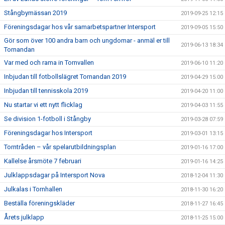
Stångbymässan 2019
2019-09-25 12:15
Föreningsdagar hos vår samarbetspartner Intersport
2019-09-05 15:50
Gör som över 100 andra barn och ungdomar - anmäl er till
2019-06-13 18:34
Tornandan
Var med och rama in Tornvallen
2019-06-10 11:20
Inbjudan till fotbollslägret Tornandan 2019
2019-04-29 15:00
Inbjudan till tennisskola 2019
2019-04-20 11:00
Nu startar vi ett nytt flicklag
2019-04-03 11:55
Se division 1-fotboll i Stångby
2019-03-28 07:59
Föreningsdagar hos Intersport
2019-03-01 13:15
Torntråden – vår spelarutbildningsplan
2019-01-16 17:00
Kallelse årsmöte 7 februari
2019-01-16 14:25
Julklappsdagar på Intersport Nova
2018-12-04 11:30
Julkalas i Tornhallen
2018-11-30 16:20
Beställa föreningskläder
2018-11-27 16:45
Årets julklapp
2018-11-25 15:00