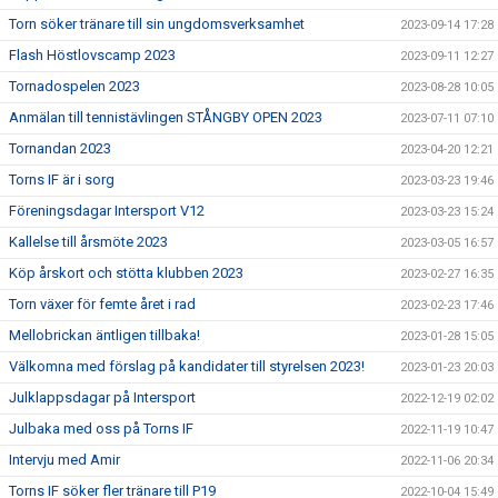
Torn söker tränare till sin ungdomsverksamhet
2023-09-14 17:28
Flash Höstlovscamp 2023
2023-09-11 12:27
Tornadospelen 2023
2023-08-28 10:05
Anmälan till tennistävlingen STÅNGBY OPEN 2023
2023-07-11 07:10
Tornandan 2023
2023-04-20 12:21
Torns IF är i sorg
2023-03-23 19:46
Föreningsdagar Intersport V12
2023-03-23 15:24
Kallelse till årsmöte 2023
2023-03-05 16:57
Köp årskort och stötta klubben 2023
2023-02-27 16:35
Torn växer för femte året i rad
2023-02-23 17:46
Mellobrickan äntligen tillbaka!
2023-01-28 15:05
Välkomna med förslag på kandidater till styrelsen 2023!
2023-01-23 20:03
Julklappsdagar på Intersport
2022-12-19 02:02
Julbaka med oss på Torns IF
2022-11-19 10:47
Intervju med Amir
2022-11-06 20:34
Torns IF söker fler tränare till P19
2022-10-04 15:49