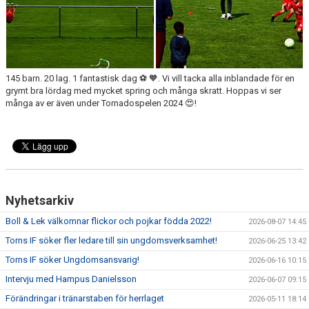
145 barn. 20 lag. 1 fantastisk dag ⚽️ 🧡. Vi vill tacka alla inblandade för en
grymt bra lördag med mycket spring och många skratt. Hoppas vi ser
många av er även under Tornadospelen 2024 😍!
Nyhetsarkiv
Boll & Lek välkomnar flickor och pojkar födda 2022!
2026-08-07 14:45
Torns IF söker fler ledare till sin ungdomsverksamhet!
2026-06-25 13:42
Torns IF söker Ungdomsansvarig!
2026-06-16 10:15
Intervju med Hampus Danielsson
2026-06-07 09:15
Förändringar i tränarstaben för herrlaget
2026-05-11 18:14