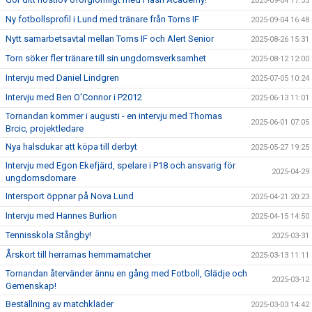
2025-09-04 17:35
Ny fotbollsprofil i Lund med tränare från Torns IF
2025-09-04 16:48
Nytt samarbetsavtal mellan Torns IF och Alert Senior
2025-08-26 15:31
Torn söker fler tränare till sin ungdomsverksamhet
2025-08-12 12:00
Intervju med Daniel Lindgren
2025-07-05 10:24
Intervju med Ben O'Connor i P2012
2025-06-13 11:01
Tornandan kommer i augusti - en intervju med Thomas
2025-06-01 07:05
Brcic, projektledare
Nya halsdukar att köpa till derbyt
2025-05-27 19:25
Intervju med Egon Ekefjärd, spelare i P18 och ansvarig för
2025-04-29
ungdomsdomare
Intersport öppnar på Nova Lund
2025-04-21 20:23
Intervju med Hannes Burlion
2025-04-15 14:50
Tennisskola Stångby!
2025-03-31
Årskort till herrarnas hemmamatcher
2025-03-13 11:11
Tornandan återvänder ännu en gång med Fotboll, Glädje och
2025-03-12
Gemenskap!
Beställning av matchkläder
2025-03-03 14:42