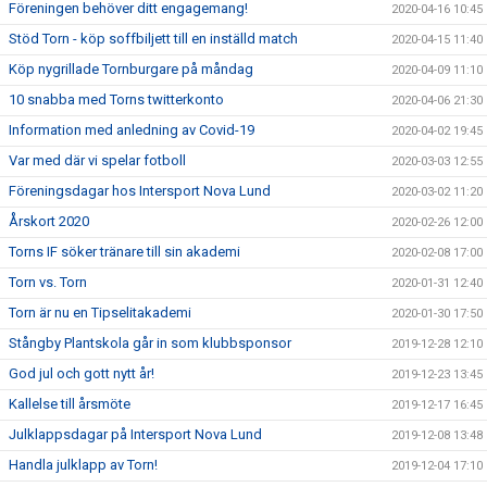
Föreningen behöver ditt engagemang!
2020-04-16 10:45
Stöd Torn - köp soffbiljett till en inställd match
2020-04-15 11:40
Köp nygrillade Tornburgare på måndag
2020-04-09 11:10
10 snabba med Torns twitterkonto
2020-04-06 21:30
Information med anledning av Covid-19
2020-04-02 19:45
Var med där vi spelar fotboll
2020-03-03 12:55
Föreningsdagar hos Intersport Nova Lund
2020-03-02 11:20
Årskort 2020
2020-02-26 12:00
Torns IF söker tränare till sin akademi
2020-02-08 17:00
Torn vs. Torn
2020-01-31 12:40
Torn är nu en Tipselitakademi
2020-01-30 17:50
Stångby Plantskola går in som klubbsponsor
2019-12-28 12:10
God jul och gott nytt år!
2019-12-23 13:45
Kallelse till årsmöte
2019-12-17 16:45
Julklappsdagar på Intersport Nova Lund
2019-12-08 13:48
Handla julklapp av Torn!
2019-12-04 17:10