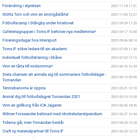
Förändring i styrelsen
2021-11-18 17:51
Stötta Torn och vinn en smörgåstårta!
2021-11-04 15:27
Fotbollscamp i Stångby under höstlovet
2021-09-29 17:25
Cafeteriagruppen i Torns IF behöver nya medlemmar!
2021-09-17 15:40
Föreningsdagar hos Intersport
2021-09-06 08:14
Torns IF söker ledare till sin akademi
2021-07-09 11:30
Individuell fotbollsträning i Skåne
2021-07-02 12:15
Vinn en tårta till midsommar!
2021-06-16 16:39
Sista chansen att anmäla sig till sommarens fotbollsläger -
2021-06-14 09:45
Tornandan
Tennisbanorna är öppna
2021-05-21 12:10
Anmäl dig till fotbollslägret Tornandan 2021
2021-05-19 10:50
Vinn en grillkorg från ICA Jägaren
2021-05-05 18:35
Wilmer Forssander belönad med idrottsledarstipendium
2021-04-27 16:40
Tiderna går, men Tornandan består
2021-04-23 15:20
Craft ny materialpartner till Torns IF
2021-04-23 12:13