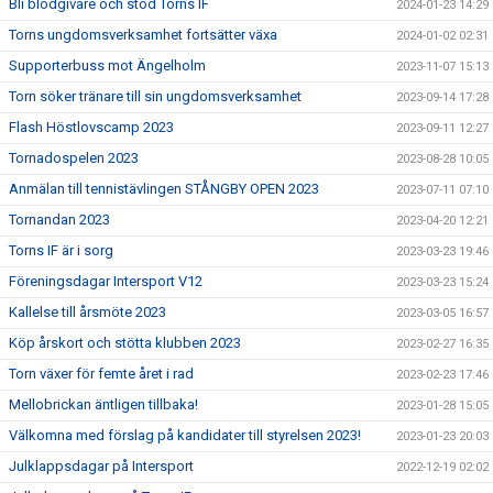
Bli blodgivare och stöd Torns IF
2024-01-23 14:29
Torns ungdomsverksamhet fortsätter växa
2024-01-02 02:31
Supporterbuss mot Ängelholm
2023-11-07 15:13
Torn söker tränare till sin ungdomsverksamhet
2023-09-14 17:28
Flash Höstlovscamp 2023
2023-09-11 12:27
Tornadospelen 2023
2023-08-28 10:05
Anmälan till tennistävlingen STÅNGBY OPEN 2023
2023-07-11 07:10
Tornandan 2023
2023-04-20 12:21
Torns IF är i sorg
2023-03-23 19:46
Föreningsdagar Intersport V12
2023-03-23 15:24
Kallelse till årsmöte 2023
2023-03-05 16:57
Köp årskort och stötta klubben 2023
2023-02-27 16:35
Torn växer för femte året i rad
2023-02-23 17:46
Mellobrickan äntligen tillbaka!
2023-01-28 15:05
Välkomna med förslag på kandidater till styrelsen 2023!
2023-01-23 20:03
Julklappsdagar på Intersport
2022-12-19 02:02