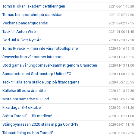
Torns IF ökar i akademicertifieringen
2021-02-11 10:20
Tomas blir sportchef på damsidan
2021-02-07 17:56
Veckans pangerbjudande!
2021-02-02 17:15
Tack till Anton Wirén
2021-01-06 11:45
God Jul & Gott Nytt År
2020-12-23 17:10
Torns IF växer – men inte våra fotbollsplaner
2020-12-16 19:15
Reavecka hos vår partner Intersport
2020-11-23 10:15
Stöd gärna vår ungdomsverksamhet genom Gräsroten
2020-11-13 11:00
Samarbete med Staffanstorp United FC
2020-11-08 12:15
Tack till alla som ställde upp på fixardagarna
2020-10-27 20:35
Kallelse till extra årsmöte
2020-10-13 17:30
Möte om samarbete i Lund
2020-10-05 12:20
Fixardagar 3-4 oktober
2020-09-14 11:26
Stötta Torns IF – Bli medlem!
2020-09-07 11:00
Stångbymässan 2020 ställs in pga Covid-19
2020-09-01 11:10
Tabataträning nu hos Torns IF
2020-08-25 17:25