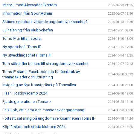
Intervju med Alexander Ekström
2025-02-23 21:15
Information från SportAdmin
2025-02-07 15:30
Skånes snabbast växande ungdomsverksamhet?
2025-01-13 13:30
Julhälsning från Klubbchefen
2024-12-21 09:00
Torns IF ur Ettan södra.
2024-11-10 18:09
Ny sportchef i Torns IF
2024-10-15 17:30
Ny utvecklingschef i Torns IF
2024-10-14 12:25
Torn söker fler tränare till sin ungdomsverksamhet
2024-10-07 17:13
Torns IF startar Facebooksida för återbruk av
2024-09-30 08:22
träningskläder och utrustning
Invigning av Nya Konstgräset på Tornvallen
2024-09-20 23:00
Flash Höstlovscamp 2024
2024-09-10 19:00
Fjärde generationen Tornare
2024-08-25 19:10
En klubb, ett hjärta och massor av engagemang!
2024-08-23 08:30
Fortsatt satsning på ungdomsverksamheten i Torns IF
2024-04-18 14:24
Köp årskort och stötta klubben 2024
2024-03-07 13:25