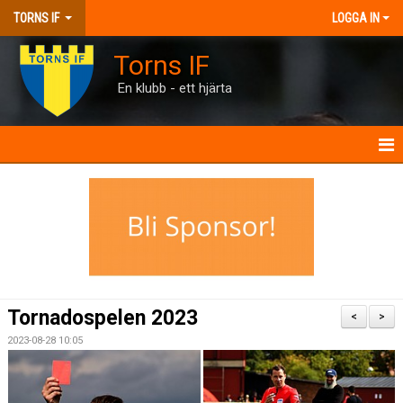
TORNS IF
LOGGA IN
Torns IF
En klubb - ett hjärta
HEM
KONTAKT
FÖRENINGEN
KALENDRAR
Tornadospelen 2023
<
>
MATCHER
2023-08-28 10:05
BILJETTER