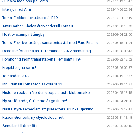
Julbaka med oss på Torns IF
2022-11-19 10:47
Intervju med Amir
2022-11-06 20:34
Torns IF söker fler tränare till P19
2022-10-04 15:49
Amir Darban Khales återvänder till Torns IF
2022-09-30 13:03
Höstlovscamp i Stångby
2022-09-04 21:00
Torns IF skriver treårigt samarbetsavtal med Euro Finans
2022-08-15 11:04
Deadline för anmälan till Tornandan 2022 närmar sig
2022-06-06 09:43
Förändring inom tränarstaben i Herr samt P19-1
2022-05-22 18:02
Projektsugna se hit!
2022-05-06 09:37
Tornandan 2022
2022-04-19 16:37
Inbjudan till Torns tennisskola 2022
2022-04-19 14:37
Historien bakom Nordens populäraste klubbmärke
2022-04-05 15:45
Ny ordförande, Guillermo Sagastume!
2022-04-04 21:50
Nästa styrelsemedlem att presentera är Erika Bjerning
2022-04-03 19:47
Ruben Grönevik, ny styrelseledamot
2022-03-31 16:18
Anmälan till årsmöte
2022-03-26 07:45