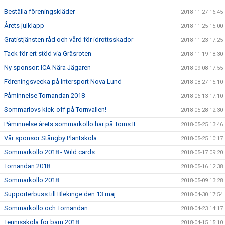
Beställa föreningskläder
2018-11-27 16:45
Årets julklapp
2018-11-25 15:00
Gratistjänsten råd och vård för idrottsskador
2018-11-23 17:25
Tack för ert stöd via Gräsroten
2018-11-19 18:30
Ny sponsor: ICA Nära Jägaren
2018-09-08 17:55
Föreningsvecka på Intersport Nova Lund
2018-08-27 15:10
Påminnelse Tornandan 2018
2018-06-13 17:10
Sommarlovs kick-off på Tornvallen!
2018-05-28 12:30
Påminnelse årets sommarkollo här på Torns IF
2018-05-25 13:46
Vår sponsor Stångby Plantskola
2018-05-25 10:17
Sommarkollo 2018 - Wild cards
2018-05-17 09:20
Tornandan 2018
2018-05-16 12:38
Sommarkollo 2018
2018-05-09 13:28
Supporterbuss till Blekinge den 13 maj
2018-04-30 17:54
Sommarkollo och Tornandan
2018-04-23 14:17
Tennisskola för barn 2018
2018-04-15 15:10