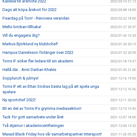
Kallelse till årsmöte 2022
2022-03-10 21:13
Dags att köpa årskort för 2022
2022-03-08 18:00
Fixardag på Torn! - Renovera verandan
2022-02-22 18:00
Mello-brickan tillbaka!
2022-01-27 20:37
Vill du engagera dig?
2022-01-26 15:20
Markus Björklund ny klubbchef!
2022-01-24 20:13
Hampus Danielsson förlänger över 2022
2022-01-23 20:09
Torns IF söker fler ledare till sin akademi
2022-01-18 19:27
Hallå där... Amir Darban Khales
2022-01-05 21:00
Sopplunch & julmys!
2021-12-16 19:05
Torns IF ett av Ettan Södras bästa lag på att spela unga
2021-12-12 16:56
spelare
Ny sportchef 2022!
2021-12-11 20:03
Bli en del av Torns IFs grymma mediasektion!
2021-12-10 10:45
Tack för gott samarbete under året
2021-12-07 18:00
Två stjärnor i akademicertifieringen
2021-12-04 13:32
Maxad Black Friday hos vår samarbetspartner Intersport!
2021-11-26 09:20