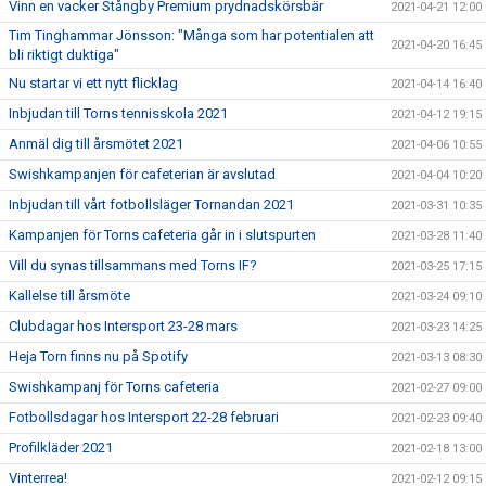
Vinn en vacker Stångby Premium prydnadskörsbär
2021-04-21 12:00
Tim Tinghammar Jönsson: "Många som har potentialen att
2021-04-20 16:45
bli riktigt duktiga"
Nu startar vi ett nytt flicklag
2021-04-14 16:40
Inbjudan till Torns tennisskola 2021
2021-04-12 19:15
Anmäl dig till årsmötet 2021
2021-04-06 10:55
Swishkampanjen för cafeterian är avslutad
2021-04-04 10:20
Inbjudan till vårt fotbollsläger Tornandan 2021
2021-03-31 10:35
Kampanjen för Torns cafeteria går in i slutspurten
2021-03-28 11:40
Vill du synas tillsammans med Torns IF?
2021-03-25 17:15
Kallelse till årsmöte
2021-03-24 09:10
Clubdagar hos Intersport 23-28 mars
2021-03-23 14:25
Heja Torn finns nu på Spotify
2021-03-13 08:30
Swishkampanj för Torns cafeteria
2021-02-27 09:00
Fotbollsdagar hos Intersport 22-28 februari
2021-02-23 09:40
Profilkläder 2021
2021-02-18 13:00
Vinterrea!
2021-02-12 09:15