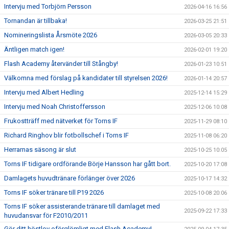
Intervju med Torbjörn Persson
2026-04-16 16:56
Tornandan är tillbaka!
2026-03-25 21:51
Nomineringslista Årsmöte 2026
2026-03-05 20:33
Äntligen match igen!
2026-02-01 19:20
Flash Academy återvänder till Stångby!
2026-01-23 10:51
Välkomna med förslag på kandidater till styrelsen 2026!
2026-01-14 20:57
Intervju med Albert Hedling
2025-12-14 15:29
Intervju med Noah Christoffersson
2025-12-06 10:08
Frukostträff med nätverket för Torns IF
2025-11-29 08:10
Richard Ringhov blir fotbollschef i Torns IF
2025-11-08 06:20
Herrarnas säsong är slut
2025-10-25 10:05
Torns IF tidigare ordförande Börje Hansson har gått bort.
2025-10-20 17:08
Damlagets huvudtränare förlänger över 2026
2025-10-17 14:32
Torns IF söker tränare till P19 2026
2025-10-08 20:06
Torns IF söker assisterande tränare till damlaget med
2025-09-22 17:33
huvudansvar för F2010/2011
Gör ditt höstlov oförglömligt med Flash Academy!