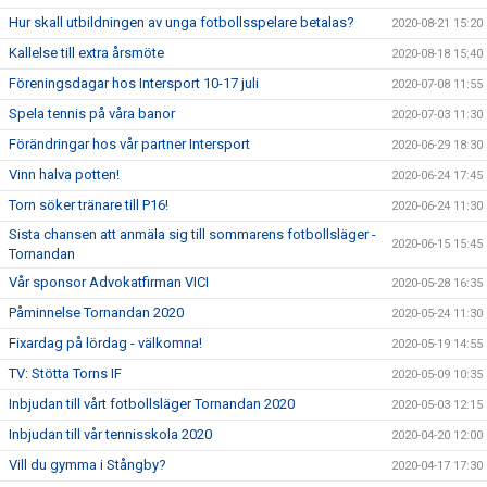
Hur skall utbildningen av unga fotbollsspelare betalas?
2020-08-21 15:20
Kallelse till extra årsmöte
2020-08-18 15:40
Föreningsdagar hos Intersport 10-17 juli
2020-07-08 11:55
Spela tennis på våra banor
2020-07-03 11:30
Förändringar hos vår partner Intersport
2020-06-29 18:30
Vinn halva potten!
2020-06-24 17:45
Torn söker tränare till P16!
2020-06-24 11:30
Sista chansen att anmäla sig till sommarens fotbollsläger -
2020-06-15 15:45
Tornandan
Vår sponsor Advokatfirman VICI
2020-05-28 16:35
Påminnelse Tornandan 2020
2020-05-24 11:30
Fixardag på lördag - välkomna!
2020-05-19 14:55
TV: Stötta Torns IF
2020-05-09 10:35
Inbjudan till vårt fotbollsläger Tornandan 2020
2020-05-03 12:15
Inbjudan till vår tennisskola 2020
2020-04-20 12:00
Vill du gymma i Stångby?
2020-04-17 17:30