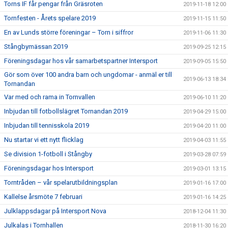
Torns IF får pengar från Gräsroten
2019-11-18 12:00
Tornfesten - Årets spelare 2019
2019-11-15 11:50
En av Lunds större föreningar – Torn i siffror
2019-11-06 11:30
Stångbymässan 2019
2019-09-25 12:15
Föreningsdagar hos vår samarbetspartner Intersport
2019-09-05 15:50
Gör som över 100 andra barn och ungdomar - anmäl er till
2019-06-13 18:34
Tornandan
Var med och rama in Tornvallen
2019-06-10 11:20
Inbjudan till fotbollslägret Tornandan 2019
2019-04-29 15:00
Inbjudan till tennisskola 2019
2019-04-20 11:00
Nu startar vi ett nytt flicklag
2019-04-03 11:55
Se division 1-fotboll i Stångby
2019-03-28 07:59
Föreningsdagar hos Intersport
2019-03-01 13:15
Torntråden – vår spelarutbildningsplan
2019-01-16 17:00
Kallelse årsmöte 7 februari
2019-01-16 14:25
Julklappsdagar på Intersport Nova
2018-12-04 11:30
Julkalas i Tornhallen
2018-11-30 16:20