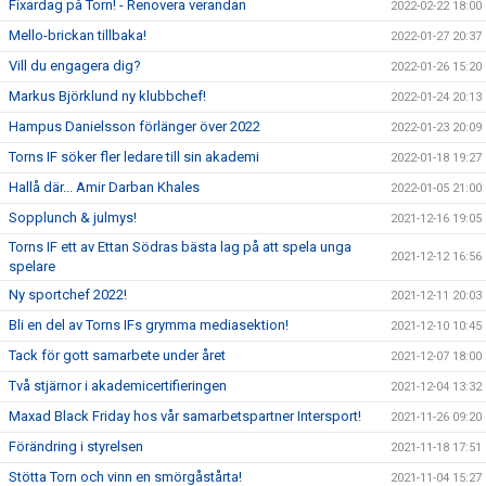
Fixardag på Torn! - Renovera verandan
2022-02-22 18:00
Mello-brickan tillbaka!
2022-01-27 20:37
Vill du engagera dig?
2022-01-26 15:20
Markus Björklund ny klubbchef!
2022-01-24 20:13
Hampus Danielsson förlänger över 2022
2022-01-23 20:09
Torns IF söker fler ledare till sin akademi
2022-01-18 19:27
Hallå där... Amir Darban Khales
2022-01-05 21:00
Sopplunch & julmys!
2021-12-16 19:05
Torns IF ett av Ettan Södras bästa lag på att spela unga
2021-12-12 16:56
spelare
Ny sportchef 2022!
2021-12-11 20:03
Bli en del av Torns IFs grymma mediasektion!
2021-12-10 10:45
Tack för gott samarbete under året
2021-12-07 18:00
Två stjärnor i akademicertifieringen
2021-12-04 13:32
Maxad Black Friday hos vår samarbetspartner Intersport!
2021-11-26 09:20
Förändring i styrelsen
2021-11-18 17:51
Stötta Torn och vinn en smörgåstårta!
2021-11-04 15:27