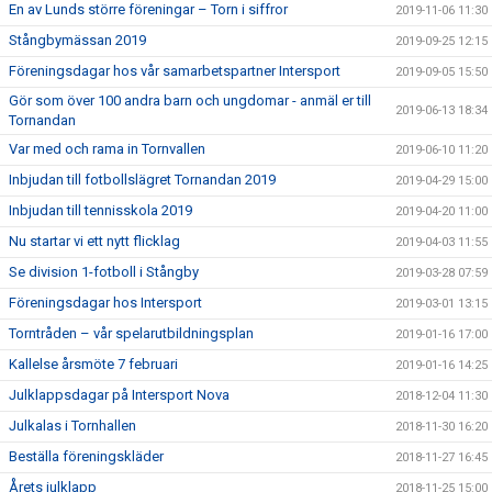
En av Lunds större föreningar – Torn i siffror
2019-11-06 11:30
Stångbymässan 2019
2019-09-25 12:15
Föreningsdagar hos vår samarbetspartner Intersport
2019-09-05 15:50
Gör som över 100 andra barn och ungdomar - anmäl er till
2019-06-13 18:34
Tornandan
Var med och rama in Tornvallen
2019-06-10 11:20
Inbjudan till fotbollslägret Tornandan 2019
2019-04-29 15:00
Inbjudan till tennisskola 2019
2019-04-20 11:00
Nu startar vi ett nytt flicklag
2019-04-03 11:55
Se division 1-fotboll i Stångby
2019-03-28 07:59
Föreningsdagar hos Intersport
2019-03-01 13:15
Torntråden – vår spelarutbildningsplan
2019-01-16 17:00
Kallelse årsmöte 7 februari
2019-01-16 14:25
Julklappsdagar på Intersport Nova
2018-12-04 11:30
Julkalas i Tornhallen
2018-11-30 16:20
Beställa föreningskläder
2018-11-27 16:45
Årets julklapp
2018-11-25 15:00