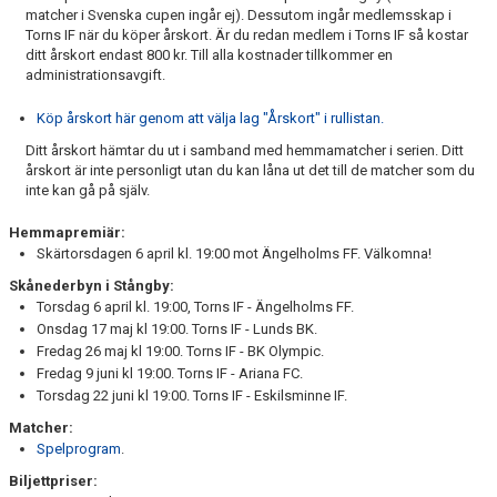
matcher i Svenska cupen ingår ej). Dessutom ingår medlemsskap i
Torns IF när du köper årskort. Är du redan medlem i Torns IF så kostar
ditt årskort endast 800 kr. Till alla kostnader tillkommer en
administrationsavgift.
Köp årskort här genom att välja lag "Årskort" i rullistan.
Ditt årskort hämtar du ut i samband med hemmamatcher i serien. Ditt
årskort är inte personligt utan du kan låna ut det till de matcher som du
inte kan gå på själv.
Hemmapremiär:
Skärtorsdagen 6 april kl. 19:00 mot Ängelholms FF. Välkomna!
Skånederbyn i Stångby:
Torsdag 6 april kl. 19:00, Torns IF - Ängelholms FF.
Onsdag 17 maj kl 19:00. Torns IF - Lunds BK.
Fredag 26 maj kl 19:00. Torns IF - BK Olympic.
Fredag 9 juni kl 19:00. Torns IF - Ariana FC.
Torsdag 22 juni kl 19:00. Torns IF - Eskilsminne IF.
Matcher:
Spelprogram
.
Biljettpriser: