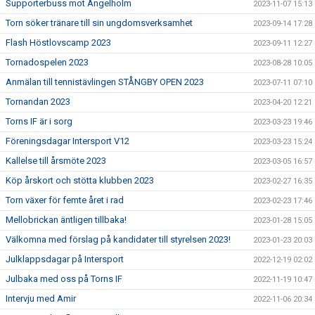
Supporterbuss mot Ängelholm
2023-11-07 15:13
Torn söker tränare till sin ungdomsverksamhet
2023-09-14 17:28
Flash Höstlovscamp 2023
2023-09-11 12:27
Tornadospelen 2023
2023-08-28 10:05
Anmälan till tennistävlingen STÅNGBY OPEN 2023
2023-07-11 07:10
Tornandan 2023
2023-04-20 12:21
Torns IF är i sorg
2023-03-23 19:46
Föreningsdagar Intersport V12
2023-03-23 15:24
Kallelse till årsmöte 2023
2023-03-05 16:57
Köp årskort och stötta klubben 2023
2023-02-27 16:35
Torn växer för femte året i rad
2023-02-23 17:46
Mellobrickan äntligen tillbaka!
2023-01-28 15:05
Välkomna med förslag på kandidater till styrelsen 2023!
2023-01-23 20:03
Julklappsdagar på Intersport
2022-12-19 02:02
Julbaka med oss på Torns IF
2022-11-19 10:47
Intervju med Amir
2022-11-06 20:34