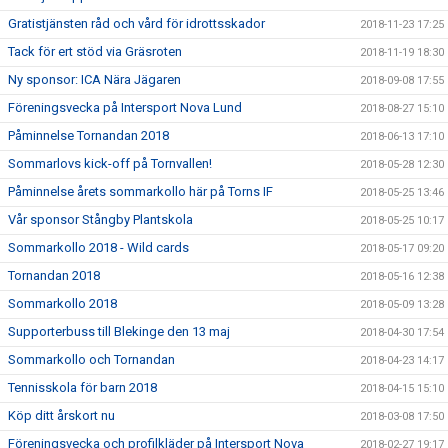
Gratistjänsten råd och vård för idrottsskador
2018-11-23 17:25
Tack för ert stöd via Gräsroten
2018-11-19 18:30
Ny sponsor: ICA Nära Jägaren
2018-09-08 17:55
Föreningsvecka på Intersport Nova Lund
2018-08-27 15:10
Påminnelse Tornandan 2018
2018-06-13 17:10
Sommarlovs kick-off på Tornvallen!
2018-05-28 12:30
Påminnelse årets sommarkollo här på Torns IF
2018-05-25 13:46
Vår sponsor Stångby Plantskola
2018-05-25 10:17
Sommarkollo 2018 - Wild cards
2018-05-17 09:20
Tornandan 2018
2018-05-16 12:38
Sommarkollo 2018
2018-05-09 13:28
Supporterbuss till Blekinge den 13 maj
2018-04-30 17:54
Sommarkollo och Tornandan
2018-04-23 14:17
Tennisskola för barn 2018
2018-04-15 15:10
Köp ditt årskort nu
2018-03-08 17:50
Föreningsvecka och profilkläder på Intersport Nova
2018-02-27 19:17