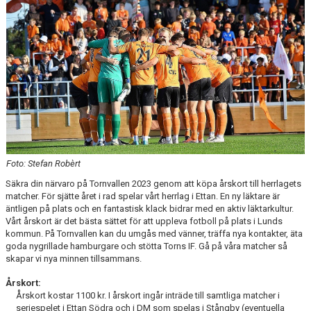
TORN I SAMHÄLLET
ARRANGEMANG
WEBBSHOP
Foto: Stefan Robèrt
Säkra din närvaro på Tornvallen 2023 genom att köpa årskort till herrlagets
matcher. För sjätte året i rad spelar vårt herrlag i Ettan. En ny läktare är
äntligen på plats och en fantastisk klack bidrar med en aktiv läktarkultur.
Vårt årskort är det bästa sättet för att uppleva fotboll på plats i Lunds
kommun. På Tornvallen kan du umgås med vänner, träffa nya kontakter, äta
goda nygrillade hamburgare och stötta Torns IF. Gå på våra matcher så
skapar vi nya minnen tillsammans.
Årskort:
Årskort kostar 1100 kr. I årskort ingår inträde till samtliga matcher i
seriespelet i Ettan Södra och i DM som spelas i Stångby (eventuella