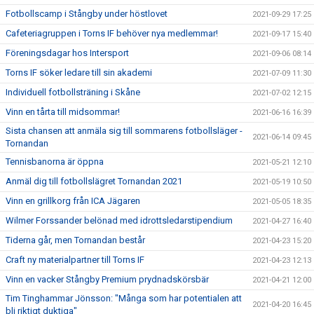
Fotbollscamp i Stångby under höstlovet
2021-09-29 17:25
Cafeteriagruppen i Torns IF behöver nya medlemmar!
2021-09-17 15:40
Föreningsdagar hos Intersport
2021-09-06 08:14
Torns IF söker ledare till sin akademi
2021-07-09 11:30
Individuell fotbollsträning i Skåne
2021-07-02 12:15
Vinn en tårta till midsommar!
2021-06-16 16:39
Sista chansen att anmäla sig till sommarens fotbollsläger -
2021-06-14 09:45
Tornandan
Tennisbanorna är öppna
2021-05-21 12:10
Anmäl dig till fotbollslägret Tornandan 2021
2021-05-19 10:50
Vinn en grillkorg från ICA Jägaren
2021-05-05 18:35
Wilmer Forssander belönad med idrottsledarstipendium
2021-04-27 16:40
Tiderna går, men Tornandan består
2021-04-23 15:20
Craft ny materialpartner till Torns IF
2021-04-23 12:13
Vinn en vacker Stångby Premium prydnadskörsbär
2021-04-21 12:00
Tim Tinghammar Jönsson: "Många som har potentialen att
2021-04-20 16:45
bli riktigt duktiga"