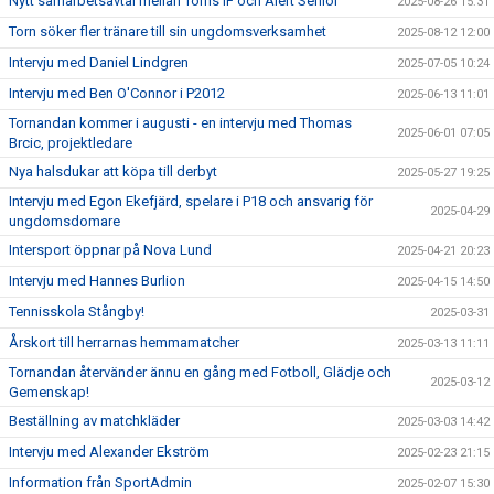
Nytt samarbetsavtal mellan Torns IF och Alert Senior
2025-08-26 15:31
Torn söker fler tränare till sin ungdomsverksamhet
2025-08-12 12:00
Intervju med Daniel Lindgren
2025-07-05 10:24
Intervju med Ben O'Connor i P2012
2025-06-13 11:01
Tornandan kommer i augusti - en intervju med Thomas
2025-06-01 07:05
Brcic, projektledare
Nya halsdukar att köpa till derbyt
2025-05-27 19:25
Intervju med Egon Ekefjärd, spelare i P18 och ansvarig för
2025-04-29
ungdomsdomare
Intersport öppnar på Nova Lund
2025-04-21 20:23
Intervju med Hannes Burlion
2025-04-15 14:50
Tennisskola Stångby!
2025-03-31
Årskort till herrarnas hemmamatcher
2025-03-13 11:11
Tornandan återvänder ännu en gång med Fotboll, Glädje och
2025-03-12
Gemenskap!
Beställning av matchkläder
2025-03-03 14:42
Intervju med Alexander Ekström
2025-02-23 21:15
Information från SportAdmin
2025-02-07 15:30