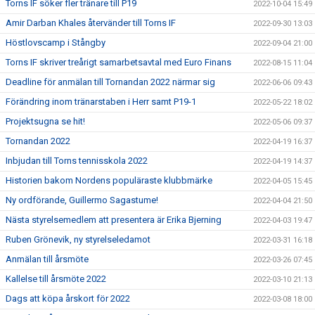
Torns IF söker fler tränare till P19
2022-10-04 15:49
Amir Darban Khales återvänder till Torns IF
2022-09-30 13:03
Höstlovscamp i Stångby
2022-09-04 21:00
Torns IF skriver treårigt samarbetsavtal med Euro Finans
2022-08-15 11:04
Deadline för anmälan till Tornandan 2022 närmar sig
2022-06-06 09:43
Förändring inom tränarstaben i Herr samt P19-1
2022-05-22 18:02
Projektsugna se hit!
2022-05-06 09:37
Tornandan 2022
2022-04-19 16:37
Inbjudan till Torns tennisskola 2022
2022-04-19 14:37
Historien bakom Nordens populäraste klubbmärke
2022-04-05 15:45
Ny ordförande, Guillermo Sagastume!
2022-04-04 21:50
Nästa styrelsemedlem att presentera är Erika Bjerning
2022-04-03 19:47
Ruben Grönevik, ny styrelseledamot
2022-03-31 16:18
Anmälan till årsmöte
2022-03-26 07:45
Kallelse till årsmöte 2022
2022-03-10 21:13
Dags att köpa årskort för 2022
2022-03-08 18:00