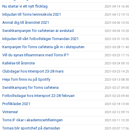
Nu startar vi ett nytt flicklag
2021-04-14 16:40
Inbjudan till Torns tennisskola 2021
2021-04-12 19:15
Anmäl dig till årsmötet 2021
2021-04-06 10:55
Swishkampanjen för cafeterian är avslutad
2021-04-04 10:20
Inbjudan till vårt fotbollsläger Tornandan 2021
2021-03-31 10:35
Kampanjen för Torns cafeteria går in i slutspurten
2021-03-28 11:40
Vill du synas tillsammans med Torns IF?
2021-03-25 17:15
Kallelse till årsmöte
2021-03-24 09:10
Clubdagar hos Intersport 23-28 mars
2021-03-23 14:25
Heja Torn finns nu på Spotify
2021-03-13 08:30
Swishkampanj för Torns cafeteria
2021-02-27 09:00
Fotbollsdagar hos Intersport 22-28 februari
2021-02-23 09:40
Profilkläder 2021
2021-02-18 13:00
Vinterrea!
2021-02-12 09:15
Torns IF ökar i akademicertifieringen
2021-02-11 10:20
Tomas blir sportchef på damsidan
2021-02-07 17:56