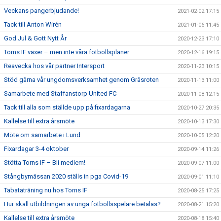
Veckans pangerbjudande!
2021-02-02 17:15
Tack till Anton Wirén
2021-01-06 11:45
God Jul & Gott Nytt År
2020-12-23 17:10
Torns IF växer – men inte våra fotbollsplaner
2020-12-16 19:15
Reavecka hos vår partner Intersport
2020-11-23 10:15
Stöd gärna vår ungdomsverksamhet genom Gräsroten
2020-11-13 11:00
Samarbete med Staffanstorp United FC
2020-11-08 12:15
Tack till alla som ställde upp på fixardagarna
2020-10-27 20:35
Kallelse till extra årsmöte
2020-10-13 17:30
Möte om samarbete i Lund
2020-10-05 12:20
Fixardagar 3-4 oktober
2020-09-14 11:26
Stötta Torns IF – Bli medlem!
2020-09-07 11:00
Stångbymässan 2020 ställs in pga Covid-19
2020-09-01 11:10
Tabataträning nu hos Torns IF
2020-08-25 17:25
Hur skall utbildningen av unga fotbollsspelare betalas?
2020-08-21 15:20
Kallelse till extra årsmöte
2020-08-18 15:40