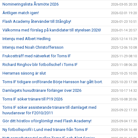
Nomineringslista Årsmöte 2026
2026-03-05 20:33
Äntligen match igen!
2026-02-01 19:20
Flash Academy återvänder till Stångby!
2026-01-23 10:51
Välkomna med förslag på kandidater till styrelsen 2026!
2026-01-14 20:57
Intervju med Albert Hedling
2025-12-14 15:29
Intervju med Noah Christoffersson
2025-12-06 10:08
Frukostträff med nätverket för Torns IF
2025-11-29 08:10
Richard Ringhov blir fotbollschef i Torns IF
2025-11-08 06:20
Herrarnas säsong är slut
2025-10-25 10:05
Torns IF tidigare ordförande Börje Hansson har gått bort.
2025-10-20 17:08
Damlagets huvudtränare förlänger över 2026
2025-10-17 14:32
Torns IF söker tränare till P19 2026
2025-10-08 20:06
Torns IF söker assisterande tränare till damlaget med
2025-09-22 17:33
huvudansvar för F2010/2011
Gör ditt höstlov oförglömligt med Flash Academy!
2025-09-04 17:35
Ny fotbollsprofil i Lund med tränare från Torns IF
2025-09-04 16:48