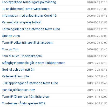
Köp nygrillade Tornburgare på måndag
2020-04-09 11:10
10 snabba med Torns twitterkonto
2020-04-06 21:30
Information med anledning av Covid-19
2020-04-02 19:45
Var med där vi spelar fotboll
2020-03-03 12:55
Föreningsdagar hos Intersport Nova Lund
2020-03-02 11:20
Årskort 2020
2020-02-26 12:00
Torns IF söker tränare till sin akademi
2020-02-08 17:00
Torn vs. Torn
2020-01-31 12:40
Torn är nu en Tipselitakademi
2020-01-30 17:50
Stångby Plantskola går in som klubbsponsor
2019-12-28 12:10
God jul och gott nytt år!
2019-12-23 13:45
Kallelse till årsmöte
2019-12-17 16:45
Julklappsdagar på Intersport Nova Lund
2019-12-08 13:48
Handla julklapp av Torn!
2019-12-04 17:10
Torns IF får pengar från Gräsroten
2019-11-18 12:00
Tornfesten - Årets spelare 2019
2019-11-15 11:50