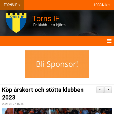
TORNS IF
LOGGA IN
Torns IF
En klubb - ett hjärta
HEM
KONTAKT
FÖRENINGEN
KALENDRAR
Köp årskort och stötta klubben
<
>
MATCHER
2023
2023-02-27 16:35
BILJETTER