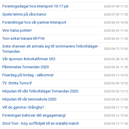
Föreningsdagar hos Intersport 10-17 juli
2020-07-08 11:55
Spela tennis på våra banor
2020-07-03 11:30
Förändringar hos vår partner Intersport
2020-06-29 18:30
Vinn halva potten!
2020-06-24 17:45
Torn söker tränare till P16!
2020-06-24 11:30
Sista chansen att anmäla sig till sommarens fotbollsläger -
2020-06-15 15:45
Tornandan
Vår sponsor Advokatfirman VICI
2020-05-28 16:35
Påminnelse Tornandan 2020
2020-05-24 11:30
Fixardag på lördag - välkomna!
2020-05-19 14:55
TV: Stötta Torns IF
2020-05-09 10:35
Inbjudan till vårt fotbollsläger Tornandan 2020
2020-05-03 12:15
Inbjudan till vår tennisskola 2020
2020-04-20 12:00
Vill du gymma i Stångby?
2020-04-17 17:30
Föreningen behöver ditt engagemang!
2020-04-16 10:45
Stöd Torn - köp soffbiljett till en inställd match
2020-04-15 11:40