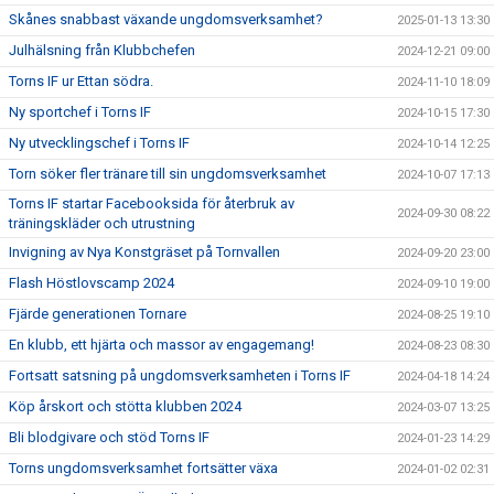
Skånes snabbast växande ungdomsverksamhet?
2025-01-13 13:30
Julhälsning från Klubbchefen
2024-12-21 09:00
Torns IF ur Ettan södra.
2024-11-10 18:09
Ny sportchef i Torns IF
2024-10-15 17:30
Ny utvecklingschef i Torns IF
2024-10-14 12:25
Torn söker fler tränare till sin ungdomsverksamhet
2024-10-07 17:13
Torns IF startar Facebooksida för återbruk av
2024-09-30 08:22
träningskläder och utrustning
Invigning av Nya Konstgräset på Tornvallen
2024-09-20 23:00
Flash Höstlovscamp 2024
2024-09-10 19:00
Fjärde generationen Tornare
2024-08-25 19:10
En klubb, ett hjärta och massor av engagemang!
2024-08-23 08:30
Fortsatt satsning på ungdomsverksamheten i Torns IF
2024-04-18 14:24
Köp årskort och stötta klubben 2024
2024-03-07 13:25
Bli blodgivare och stöd Torns IF
2024-01-23 14:29
Torns ungdomsverksamhet fortsätter växa
2024-01-02 02:31