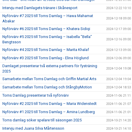
Intervju med Damlagets tränare i Skånesport
2024-12-22 10:10
Nyförvärv #7 2025 till Torns Damlag – Hawa Mahamat
2024-12-18 09:00
Abakar
Nyförvärv #6 2025 till Torns Damlag – Khatera Sidiqi
2024-12-17 09:00
Nyförvärv #5 2025 till Torns Damlag – Isabella ”Bella”
2024-12-16 09:00
Bengtsson
Nyförvärv #4 2025 till Torns Damlag – Marita Khalaf
2024-12-13 09:00
Nyförvärv #3 2025 till Torns Damlag - Elina Höglund
2024-12-06 09:00
Damlaget presenterar två externa partners för fysträning
2024-12-04 19:08
2025
Samarbete mellan Torns Damlag och Griffin Martial Arts
2024-12-04 19:04
Samarbete mellan Torns Damlag och StångbyMotion
2024-12-04 18:53
Torns Damlag presenterar två nyförvärv
2024-11-06 21:11
Nyförvärv #2 2025 till Torns Damlag – Maria Widenstedt
2024-11-06 21:07
Nyförvärv #1 2025 till Torns Damlag – Amina Lundberg
2024-11-06 21:01
Torns damlag söker spelare till säsongen 2025
2024-10-21 14:20
Intervju med Juana Silva Mårtensson
2024-10-21 14:10