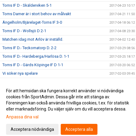
Torns IF D - Skälderviken 5-1
2017-04-23 10:17
Torns Damer är i stort behov av målvakt
2017-04-21 11:50
Ängelholm/Bjärelaget-Torns IF 3-0
2017-04-18 06:12
Torns IF D - Wollsjö D 2-1
2017-04-08 23:30
Matchen idag mot Arlöv är inställd.
2017-04-02 12:40
Torns IF D.- Teckomatorp D. 2-2
2017-03-29 08:56
Torns IF D.- Hardeberga/Harlösa D. 1-1
2017-03-25 18:17
Torns IF D - Gärds Köpinge IF D 1-1
2017-03-20 06:52
Vi söker nya spelare
2017-02-03 09:45
Brons i Harlösa. Grattis tjejer.
2017-01-17 18:06
Harlösaspelen Dam 15/1-17
För att hemsidan ska fungera korrekt använder vi nödvändiga
2016-12-30 09:09
cookies från SportAdmin. Dessa går inte att stänga av.
Askecupen
2016-12-21 20:16
Föreningen kan också använda frivilliga cookies, t.ex. för statistik
eller marknadsföring. Du väljer själv om du vill acceptera dessa.
Anpassa dina val
Cookie-inställningar
Gå till Webbversion
Acceptera nödvändiga
Acceptera alla