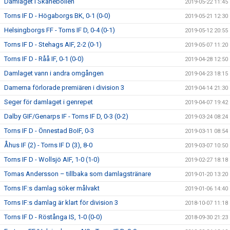
Damlaget i Skånebollen
2019-05-22 11:45
Torns IF D - Högaborgs BK, 0-1 (0-0)
2019-05-21 12:30
Helsingborgs FF - Torns IF D, 0-4 (0-1)
2019-05-12 20:55
Torns IF D - Stehags AIF, 2-2 (0-1)
2019-05-07 11:20
Torns IF D - Råå IF, 0-1 (0-0)
2019-04-28 12:50
Damlaget vann i andra omgången
2019-04-23 18:15
Damerna förlorade premiären i division 3
2019-04-14 21:30
Seger för damlaget i genrepet
2019-04-07 19:42
Dalby GIF/Genarps IF - Torns IF D, 0-3 (0-2)
2019-03-24 08:24
Torns IF D - Önnestad BoIF, 0-3
2019-03-11 08:54
Åhus IF (2) - Torns IF D (3), 8-0
2019-03-07 10:50
Torns IF D - Wollsjö AIF, 1-0 (1-0)
2019-02-27 18:18
Tomas Andersson – tillbaka som damlagstränare
2019-01-20 13:20
Torns IF:s damlag söker målvakt
2019-01-06 14:40
Torns IF:s damlag är klart för division 3
2018-10-07 11:18
Torns IF D - Röstånga IS, 1-0 (0-0)
2018-09-30 21:23