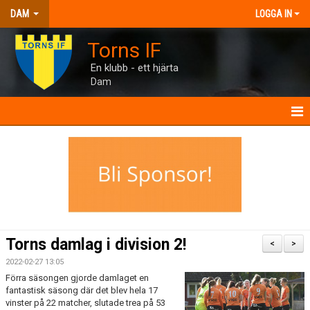
DAM
LOGGA IN
Torns IF
En klubb - ett hjärta
Dam
DAM
NYHETER
TRUPPEN
INTERVJUER
Torns damlag i division 2!
<
>
MANUAL
2022-02-27 13:05
Förra säsongen gjorde damlaget en
TORNHUSET
fantastisk säsong där det blev hela 17
vinster på 22 matcher, slutade trea på 53