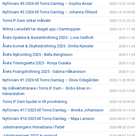
Nyförvärv #3 2026 till Torns Damlag – Sophia Ansar
2025-12-22 10:00
Nyförvärv #2 2026 till Torns Damlag – Johanna Öhlund
2025-12-19 09:00
Torns IF Dam söker målvakt
2025-12-16 23:22
Wilma Lansdahl tar steget upp i Damtruppen
2025-12-11 11:30
Årets Spelare & Assistdrottning 2025 - Lova Cedholt
2025-11-25
Årets Komet & Skyttedrottning 2025 - Emilia Kjessler
2025-11-24
Årets Nykomling 2025 - Bella Bengtsson
2025-11-23
Årets Träningsetta 2025 - Ronja Ovaska
2025-11-22
Årets Poängdrottning 2025 - Sabina Håkansson
2025-11-21
Nyförvärv #1 2026 till Torns Damlag – Olivia Ödegården
2025-11-20 09:05
Ny målvaktstränare i Torns IF Dam – Bobo kliver in i
2025-10-22 13:00
tränarstaben
Torns IF Dam bjuder in till provträning
2025-10-18 09:02
Nyförvärv #17 2025 till Torns Damlag – Annika Johansson
2025-09-16 13:34
Nyförvärv #16 2025 till Torns Damlag – Maja Larsson
2025-08-22 17:30
Juliutmaningens Vinnarbana i Padel
2025-08-20 23:47
Juliutmaningen 2025 är avgjord
2025-08-07 14:34