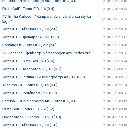
Fortuna FF/Helsingborgs AIS - Torns IF D, 0-0
2018-09-24 12:10
Ekets GoIF - Torns IF D, 1-6 (0-4)
2018-09-08 20:45
TV: Emilia Karlsson: "Kämparanda är vår största styrka i
2018-08-29 16:33
laget"
Torns IF D - Allerums GIF, 3-0 (2-0)
2018-08-25 20:58
Torns IF D - Hjärnarps GIF, 3-0 (2-0)
2018-08-20 15:17
Röstånga IS - Torns IF D, 2-2 (2-0)
2018-08-13 13:28
TV: Johanna Liljenborg: "Vårsäsongen avslutades bra"
2018-06-18 20:56
Torns IF D - Ekets GoIF, 5-0 (2-0)
2018-06-17 15:24
Torns IF D - Högaborgs BK, 0-1 (0-1)
2018-06-12 00:02
Torns IF D - Fortuna FF/Helsingborgs AIS, 1-0 (0-0)
2018-06-06 09:07
Allerums GIF - Torns IF D, 0-5 (0-0)
2018-06-03 21:34
Torns IF D - Röstånga IS, 2-0 (2-0)
2018-05-16 08:36
Fortuna FF/Helsingborgs AIS - Torns IF D, 0-0
2018-05-15 09:49
Ekets GoIF - Torns IF D, 2-2 (1-2)
2018-04-26 09:18
Högaborgs BK - Torns IF D, 2-0 (0-0)
2018-04-19 18:58
Torns IF D - Allerums GIF, 3-0 (1-0)
2018-04-15 20:10