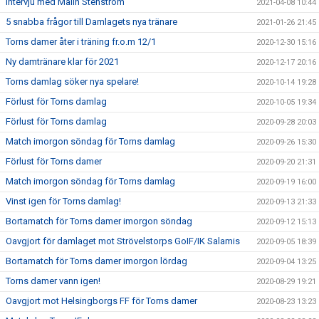
Intervju med Malin Stenström
2021-04-08 10:44
5 snabba frågor till Damlagets nya tränare
2021-01-26 21:45
Torns damer åter i träning fr.o.m 12/1
2020-12-30 15:16
Ny damtränare klar för 2021
2020-12-17 20:16
Torns damlag söker nya spelare!
2020-10-14 19:28
Förlust för Torns damlag
2020-10-05 19:34
Förlust för Torns damlag
2020-09-28 20:03
Match imorgon söndag för Torns damlag
2020-09-26 15:30
Förlust för Torns damer
2020-09-20 21:31
Match imorgon söndag för Torns damlag
2020-09-19 16:00
Vinst igen för Torns damlag!
2020-09-13 21:33
Bortamatch för Torns damer imorgon söndag
2020-09-12 15:13
Oavgjort för damlaget mot Strövelstorps GoIF/IK Salamis
2020-09-05 18:39
Bortamatch för Torns damer imorgon lördag
2020-09-04 13:25
Torns damer vann igen!
2020-08-29 19:21
Oavgjort mot Helsingborgs FF för Torns damer
2020-08-23 13:23