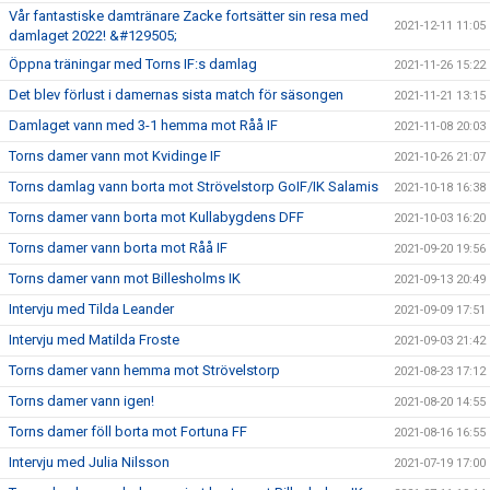
Vår fantastiske damtränare Zacke fortsätter sin resa med
2021-12-11 11:05
damlaget 2022! &#129505;
Öppna träningar med Torns IF:s damlag
2021-11-26 15:22
Det blev förlust i damernas sista match för säsongen
2021-11-21 13:15
Damlaget vann med 3-1 hemma mot Råå IF
2021-11-08 20:03
Torns damer vann mot Kvidinge IF
2021-10-26 21:07
Torns damlag vann borta mot Strövelstorp GoIF/IK Salamis
2021-10-18 16:38
Torns damer vann borta mot Kullabygdens DFF
2021-10-03 16:20
Torns damer vann borta mot Råå IF
2021-09-20 19:56
Torns damer vann mot Billesholms IK
2021-09-13 20:49
Intervju med Tilda Leander
2021-09-09 17:51
Intervju med Matilda Froste
2021-09-03 21:42
Torns damer vann hemma mot Strövelstorp
2021-08-23 17:12
Torns damer vann igen!
2021-08-20 14:55
Torns damer föll borta mot Fortuna FF
2021-08-16 16:55
Intervju med Julia Nilsson
2021-07-19 17:00