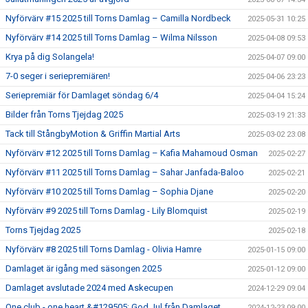
Nyförvärv #15 2025 till Torns Damlag – Camilla Nordbeck
2025-05-31 10:25
Nyförvärv #14 2025 till Torns Damlag – Wilma Nilsson
2025-04-08 09:53
Krya på dig Solangela!
2025-04-07 09:00
7-0 seger i seriepremiären!
2025-04-06 23:23
Seriepremiär för Damlaget söndag 6/4
2025-04-04 15:24
Bilder från Torns Tjejdag 2025
2025-03-19 21:33
Tack till StångbyMotion & Griffin Martial Arts
2025-03-02 23:08
Nyförvärv #12 2025 till Torns Damlag – Kafia Mahamoud Osman
2025-02-27
Nyförvärv #11 2025 till Torns Damlag – Sahar Janfada-Baloo
2025-02-21
Nyförvärv #10 2025 till Torns Damlag – Sophia Djane
2025-02-20
Nyförvärv #9 2025 till Torns Damlag - Lily Blomquist
2025-02-19
Torns Tjejdag 2025
2025-02-18
Nyförvärv #8 2025 till Torns Damlag - Olivia Hamre
2025-01-15 09:00
Damlaget är igång med säsongen 2025
2025-01-12 09:00
Damlaget avslutade 2024 med Askecupen
2024-12-29 09:04
One club - one heart &#129505; God Jul från Damlaget
2024-12-23 09:00