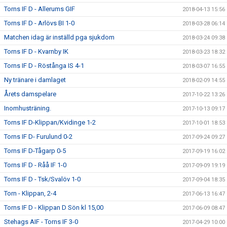
Torns IF D - Allerums GIF
2018-04-13 15:56
Torns IF D - Arlövs BI 1-0
2018-03-28 06:14
Matchen idag är inställd pga sjukdom
2018-03-24 09:38
Torns IF D - Kvarnby IK
2018-03-23 18:32
Torns IF D - Röstånga IS 4-1
2018-03-07 16:55
Ny tränare i damlaget
2018-02-09 14:55
Årets damspelare
2017-10-22 13:26
Inomhusträning.
2017-10-13 09:17
Torns IF D-Klippan/Kvidinge 1-2
2017-10-01 18:53
Torns IF D- Furulund 0-2
2017-09-24 09:27
Torns IF D-Tågarp 0-5
2017-09-19 16:02
Torns IF D - Råå IF 1-0
2017-09-09 19:19
Torns IF D - Tsk/Svalöv 1-0
2017-09-04 18:35
Torn - Klippan, 2-4
2017-06-13 16:47
Torns IF D - Klippan D Sön kl 15,00
2017-06-09 08:47
Stehags AIF - Torns IF 3-0
2017-04-29 10:00