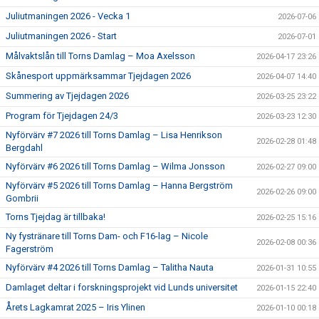
Juliutmaningen 2026 - Vecka 1
2026-07-06
Juliutmaningen 2026 - Start
2026-07-01
Målvaktslån till Torns Damlag – Moa Axelsson
2026-04-17 23:26
Skånesport uppmärksammar Tjejdagen 2026
2026-04-07 14:40
Summering av Tjejdagen 2026
2026-03-25 23:22
Program för Tjejdagen 24/3
2026-03-23 12:30
Nyförvärv #7 2026 till Torns Damlag – Lisa Henrikson
2026-02-28 01:48
Bergdahl
Nyförvärv #6 2026 till Torns Damlag – Wilma Jonsson
2026-02-27 09:00
Nyförvärv #5 2026 till Torns Damlag – Hanna Bergström
2026-02-26 09:00
Gombrii
Torns Tjejdag är tillbaka!
2026-02-25 15:16
Ny fystränare till Torns Dam- och F16-lag – Nicole
2026-02-08 00:36
Fagerström
Nyförvärv #4 2026 till Torns Damlag – Talitha Nauta
2026-01-31 10:55
Damlaget deltar i forskningsprojekt vid Lunds universitet
2026-01-15 22:40
Årets Lagkamrat 2025 – Iris Ylinen
2026-01-10 00:18