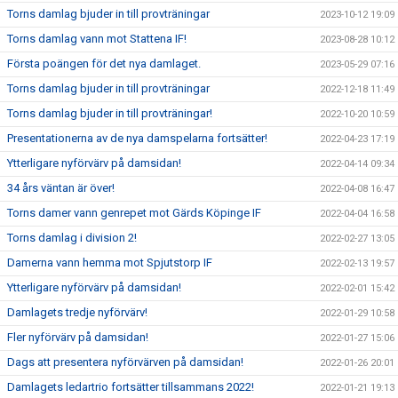
Torns damlag bjuder in till provträningar
2023-10-12 19:09
Torns damlag vann mot Stattena IF!
2023-08-28 10:12
Första poängen för det nya damlaget.
2023-05-29 07:16
Torns damlag bjuder in till provträningar
2022-12-18 11:49
Torns damlag bjuder in till provträningar!
2022-10-20 10:59
Presentationerna av de nya damspelarna fortsätter!
2022-04-23 17:19
Ytterligare nyförvärv på damsidan!
2022-04-14 09:34
34 års väntan är över!
2022-04-08 16:47
Torns damer vann genrepet mot Gärds Köpinge IF
2022-04-04 16:58
Torns damlag i division 2!
2022-02-27 13:05
Damerna vann hemma mot Spjutstorp IF
2022-02-13 19:57
Ytterligare nyförvärv på damsidan!
2022-02-01 15:42
Damlagets tredje nyförvärv!
2022-01-29 10:58
Fler nyförvärv på damsidan!
2022-01-27 15:06
Dags att presentera nyförvärven på damsidan!
2022-01-26 20:01
Damlagets ledartrio fortsätter tillsammans 2022!
2022-01-21 19:13