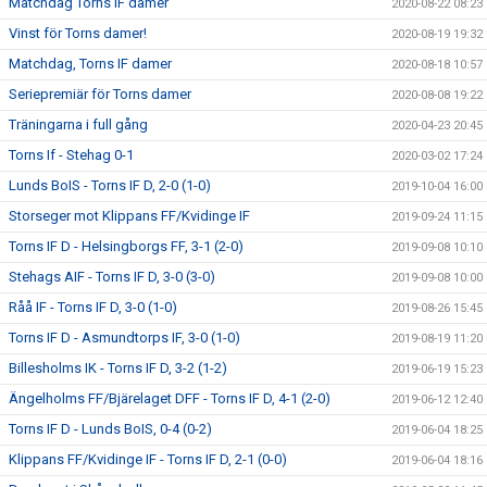
Matchdag Torns IF damer
2020-08-22 08:23
Vinst för Torns damer!
2020-08-19 19:32
Matchdag, Torns IF damer
2020-08-18 10:57
Seriepremiär för Torns damer
2020-08-08 19:22
Träningarna i full gång
2020-04-23 20:45
Torns If - Stehag 0-1
2020-03-02 17:24
Lunds BoIS - Torns IF D, 2-0 (1-0)
2019-10-04 16:00
Storseger mot Klippans FF/Kvidinge IF
2019-09-24 11:15
Torns IF D - Helsingborgs FF, 3-1 (2-0)
2019-09-08 10:10
Stehags AIF - Torns IF D, 3-0 (3-0)
2019-09-08 10:00
Råå IF - Torns IF D, 3-0 (1-0)
2019-08-26 15:45
Torns IF D - Asmundtorps IF, 3-0 (1-0)
2019-08-19 11:20
Billesholms IK - Torns IF D, 3-2 (1-2)
2019-06-19 15:23
Ängelholms FF/Bjärelaget DFF - Torns IF D, 4-1 (2-0)
2019-06-12 12:40
Torns IF D - Lunds BoIS, 0-4 (0-2)
2019-06-04 18:25
Klippans FF/Kvidinge IF - Torns IF D, 2-1 (0-0)
2019-06-04 18:16