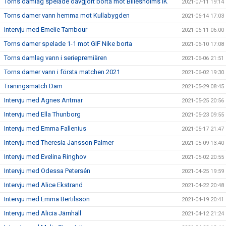
Torns damlag spelade oavgjort borta mot Billesholms IK
2021-07-11 19:14
Torns damer vann hemma mot Kullabygden
2021-06-14 17:03
Intervju med Emelie Tambour
2021-06-11 06:00
Torns damer spelade 1-1 mot GIF Nike borta
2021-06-10 17:08
Torns damlag vann i seriepremiären
2021-06-06 21:51
Torns damer vann i första matchen 2021
2021-06-02 19:30
Träningsmatch Dam
2021-05-29 08:45
Intervju med Agnes Antmar
2021-05-25 20:56
Intervju med Ella Thunborg
2021-05-23 09:55
Intervju med Emma Fallenius
2021-05-17 21:47
Intervju med Theresia Jansson Palmer
2021-05-09 13:40
Intervju med Evelina Ringhov
2021-05-02 20:55
Intervju med Odessa Petersén
2021-04-25 19:59
Intervju med Alice Ekstrand
2021-04-22 20:48
Intervju med Emma Bertilsson
2021-04-19 20:41
Intervju med Alicia Järnhäll
2021-04-12 21:24