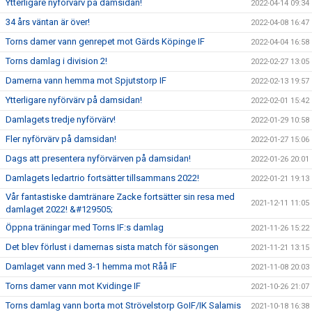
Ytterligare nyförvärv på damsidan!
2022-04-14 09:34
34 års väntan är över!
2022-04-08 16:47
Torns damer vann genrepet mot Gärds Köpinge IF
2022-04-04 16:58
Torns damlag i division 2!
2022-02-27 13:05
Damerna vann hemma mot Spjutstorp IF
2022-02-13 19:57
Ytterligare nyförvärv på damsidan!
2022-02-01 15:42
Damlagets tredje nyförvärv!
2022-01-29 10:58
Fler nyförvärv på damsidan!
2022-01-27 15:06
Dags att presentera nyförvärven på damsidan!
2022-01-26 20:01
Damlagets ledartrio fortsätter tillsammans 2022!
2022-01-21 19:13
Vår fantastiske damtränare Zacke fortsätter sin resa med
2021-12-11 11:05
damlaget 2022! &#129505;
Öppna träningar med Torns IF:s damlag
2021-11-26 15:22
Det blev förlust i damernas sista match för säsongen
2021-11-21 13:15
Damlaget vann med 3-1 hemma mot Råå IF
2021-11-08 20:03
Torns damer vann mot Kvidinge IF
2021-10-26 21:07
Torns damlag vann borta mot Strövelstorp GoIF/IK Salamis
2021-10-18 16:38