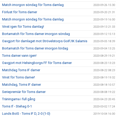
Match imorgon söndag för Torns damlag
2020-09-26 15:30
Förlust för Torns damer
2020-09-20 21:31
Match imorgon söndag för Torns damlag
2020-09-19 16:00
Vinst igen för Torns damlag!
2020-09-13 21:33
Bortamatch för Torns damer imorgon söndag
2020-09-12 15:13
Oavgjort för damlaget mot Strövelstorps GoIF/IK Salamis
2020-09-05 18:39
Bortamatch för Torns damer imorgon lördag
2020-09-04 13:25
Torns damer vann igen!
2020-08-29 19:21
Oavgjort mot Helsingborgs FF för Torns damer
2020-08-23 13:23
Matchdag Torns IF damer
2020-08-22 08:23
Vinst för Torns damer!
2020-08-19 19:32
Matchdag, Torns IF damer
2020-08-18 10:57
Seriepremiär för Torns damer
2020-08-08 19:22
Träningarna i full gång
2020-04-23 20:45
Torns If - Stehag 0-1
2020-03-02 17:24
Lunds BoIS - Torns IF D, 2-0 (1-0)
2019-10-04 16:00