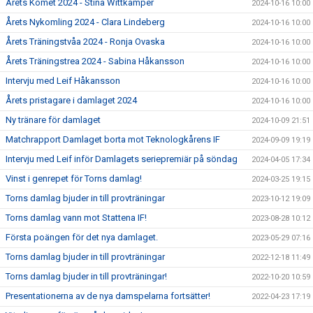
Årets Komet 2024 - Stina Wittkämper
2024-10-16 10:00
Årets Nykomling 2024 - Clara Lindeberg
2024-10-16 10:00
Årets Träningstvåa 2024 - Ronja Ovaska
2024-10-16 10:00
Årets Träningstrea 2024 - Sabina Håkansson
2024-10-16 10:00
Intervju med Leif Håkansson
2024-10-16 10:00
Årets pristagare i damlaget 2024
2024-10-16 10:00
Ny tränare för damlaget
2024-10-09 21:51
Matchrapport Damlaget borta mot Teknologkårens IF
2024-09-09 19:19
Intervju med Leif inför Damlagets seriepremiär på söndag
2024-04-05 17:34
Vinst i genrepet för Torns damlag!
2024-03-25 19:15
Torns damlag bjuder in till provträningar
2023-10-12 19:09
Torns damlag vann mot Stattena IF!
2023-08-28 10:12
Första poängen för det nya damlaget.
2023-05-29 07:16
Torns damlag bjuder in till provträningar
2022-12-18 11:49
Torns damlag bjuder in till provträningar!
2022-10-20 10:59
Presentationerna av de nya damspelarna fortsätter!
2022-04-23 17:19