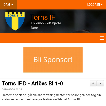
DAM
LOGGA IN
Torns IF
En klubb - ett hjärta
Dam
DAM
NYHETER
TRUPPEN
INTERVJUER
Torns IF D - Arlövs BI 1-0
<
>
MANUAL
2018-03-28 06:14
Damerna spelade igår sin andra träningsmatch för säsongen och tog sin
TORNHUSET
andra seger när man besegrade division 3-laget Arlövs BI.