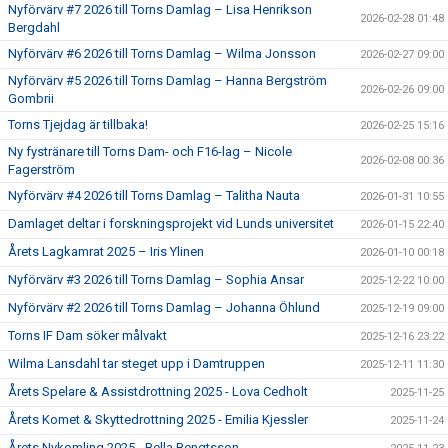
Nyförvärv #7 2026 till Torns Damlag – Lisa Henrikson
2026-02-28 01:48
Bergdahl
Nyförvärv #6 2026 till Torns Damlag – Wilma Jonsson
2026-02-27 09:00
Nyförvärv #5 2026 till Torns Damlag – Hanna Bergström
2026-02-26 09:00
Gombrii
Torns Tjejdag är tillbaka!
2026-02-25 15:16
Ny fystränare till Torns Dam- och F16-lag – Nicole
2026-02-08 00:36
Fagerström
Nyförvärv #4 2026 till Torns Damlag – Talitha Nauta
2026-01-31 10:55
Damlaget deltar i forskningsprojekt vid Lunds universitet
2026-01-15 22:40
Årets Lagkamrat 2025 – Iris Ylinen
2026-01-10 00:18
Nyförvärv #3 2026 till Torns Damlag – Sophia Ansar
2025-12-22 10:00
Nyförvärv #2 2026 till Torns Damlag – Johanna Öhlund
2025-12-19 09:00
Torns IF Dam söker målvakt
2025-12-16 23:22
Wilma Lansdahl tar steget upp i Damtruppen
2025-12-11 11:30
Årets Spelare & Assistdrottning 2025 - Lova Cedholt
2025-11-25
Årets Komet & Skyttedrottning 2025 - Emilia Kjessler
2025-11-24
Årets Nykomling 2025 - Bella Bengtsson