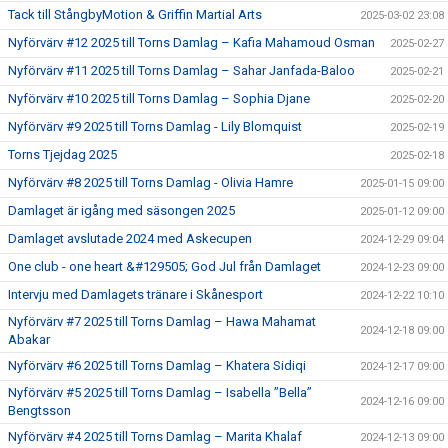
Tack till StångbyMotion & Griffin Martial Arts
2025-03-02 23:08
Nyförvärv #12 2025 till Torns Damlag – Kafia Mahamoud Osman
2025-02-27
Nyförvärv #11 2025 till Torns Damlag – Sahar Janfada-Baloo
2025-02-21
Nyförvärv #10 2025 till Torns Damlag – Sophia Djane
2025-02-20
Nyförvärv #9 2025 till Torns Damlag - Lily Blomquist
2025-02-19
Torns Tjejdag 2025
2025-02-18
Nyförvärv #8 2025 till Torns Damlag - Olivia Hamre
2025-01-15 09:00
Damlaget är igång med säsongen 2025
2025-01-12 09:00
Damlaget avslutade 2024 med Askecupen
2024-12-29 09:04
One club - one heart &#129505; God Jul från Damlaget
2024-12-23 09:00
Intervju med Damlagets tränare i Skånesport
2024-12-22 10:10
Nyförvärv #7 2025 till Torns Damlag – Hawa Mahamat
2024-12-18 09:00
Abakar
Nyförvärv #6 2025 till Torns Damlag – Khatera Sidiqi
2024-12-17 09:00
Nyförvärv #5 2025 till Torns Damlag – Isabella ”Bella”
2024-12-16 09:00
Bengtsson
Nyförvärv #4 2025 till Torns Damlag – Marita Khalaf
2024-12-13 09:00