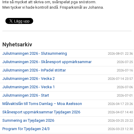
Inte så mycket att skriva om, svårspelat pga snöstorm.
TRÄNING
Men tycker vi hade kontroll ändå. Frisparksmål av Johanna.
MATCH
KALENDER
PRISER
Nyhetsarkiv
Juliutmaningen 2026 - Slutsummering
2026-08-01 22:36
BILDGALLERI
Juliutmaningen 2026 - Skånesport uppmärksammar
2026-07-25
KONTAKT
Juliutmaningen 2026 - InPadel stöttar
2026-07-16
Juliutmaningen 2026 - Vecka 2
2026-07-14 23:57
DOKUMENT
Juliutmaningen 2026 - Vecka 1
2026-07-06
Juliutmaningen 2026 - Start
2026-07-01
Målvaktslån till Torns Damlag – Moa Axelsson
2026-04-17 23:26
Skånesport uppmärksammar Tjejdagen 2026
2026-04-07 14:40
Summering av Tjejdagen 2026
2026-03-25 23:22
Program för Tjejdagen 24/3
2026-03-23 12:30