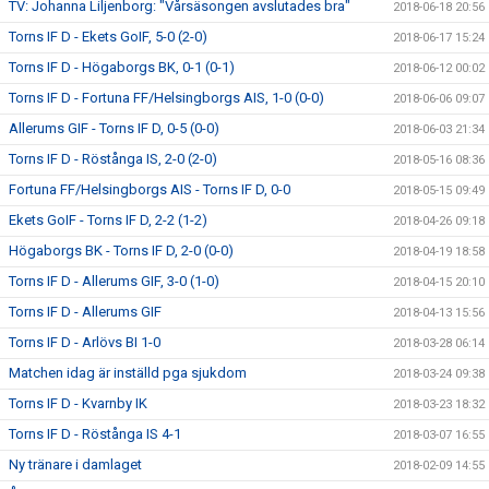
TV: Johanna Liljenborg: "Vårsäsongen avslutades bra"
2018-06-18 20:56
Torns IF D - Ekets GoIF, 5-0 (2-0)
2018-06-17 15:24
Torns IF D - Högaborgs BK, 0-1 (0-1)
2018-06-12 00:02
Torns IF D - Fortuna FF/Helsingborgs AIS, 1-0 (0-0)
2018-06-06 09:07
Allerums GIF - Torns IF D, 0-5 (0-0)
2018-06-03 21:34
Torns IF D - Röstånga IS, 2-0 (2-0)
2018-05-16 08:36
Fortuna FF/Helsingborgs AIS - Torns IF D, 0-0
2018-05-15 09:49
Ekets GoIF - Torns IF D, 2-2 (1-2)
2018-04-26 09:18
Högaborgs BK - Torns IF D, 2-0 (0-0)
2018-04-19 18:58
Torns IF D - Allerums GIF, 3-0 (1-0)
2018-04-15 20:10
Torns IF D - Allerums GIF
2018-04-13 15:56
Torns IF D - Arlövs BI 1-0
2018-03-28 06:14
Matchen idag är inställd pga sjukdom
2018-03-24 09:38
Torns IF D - Kvarnby IK
2018-03-23 18:32
Torns IF D - Röstånga IS 4-1
2018-03-07 16:55
Ny tränare i damlaget
2018-02-09 14:55