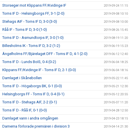
Storseger mot Klippans FF/Kvidinge IF
2019-09-24 11:15
Torns IF D - Helsingborgs FF, 3-1 (2-0)
2019-09-08 10:10
Stehags AIF - Torns IF D, 3-0 (3-0)
2019-09-08 10:00
Råå IF - Torns IF D, 3-0 (1-0)
2019-08-26 15:45
Torns IF D - Asmundtorps IF, 3-0 (1-0)
2019-08-19 11:20
Billesholms IK - Torns IF D, 3-2 (1-2)
2019-06-19 15:23
Ängelholms FF/Bjärelaget DFF - Torns IF D, 4-1 (2-0)
2019-06-12 12:40
Torns IF D - Lunds BoIS, 0-4 (0-2)
2019-06-04 18:25
Klippans FF/Kvidinge IF - Torns IF D, 2-1 (0-0)
2019-06-04 18:16
Damlaget i Skånebollen
2019-05-22 11:45
Torns IF D - Högaborgs BK, 0-1 (0-0)
2019-05-21 12:30
Helsingborgs FF - Torns IF D, 0-4 (0-1)
2019-05-12 20:55
Torns IF D - Stehags AIF, 2-2 (0-1)
2019-05-07 11:20
Torns IF D - Råå IF, 0-1 (0-0)
2019-04-28 12:50
Damlaget vann i andra omgången
2019-04-23 18:15
Damerna förlorade premiären i division 3
2019-04-14 21:30