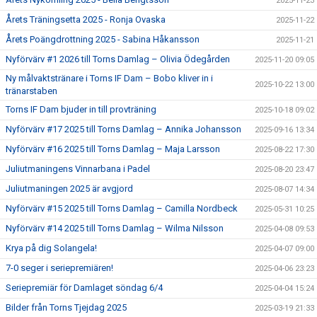
2025-11-23
Årets Träningsetta 2025 - Ronja Ovaska
2025-11-22
Årets Poängdrottning 2025 - Sabina Håkansson
2025-11-21
Nyförvärv #1 2026 till Torns Damlag – Olivia Ödegården
2025-11-20 09:05
Ny målvaktstränare i Torns IF Dam – Bobo kliver in i
2025-10-22 13:00
tränarstaben
Torns IF Dam bjuder in till provträning
2025-10-18 09:02
Nyförvärv #17 2025 till Torns Damlag – Annika Johansson
2025-09-16 13:34
Nyförvärv #16 2025 till Torns Damlag – Maja Larsson
2025-08-22 17:30
Juliutmaningens Vinnarbana i Padel
2025-08-20 23:47
Juliutmaningen 2025 är avgjord
2025-08-07 14:34
Nyförvärv #15 2025 till Torns Damlag – Camilla Nordbeck
2025-05-31 10:25
Nyförvärv #14 2025 till Torns Damlag – Wilma Nilsson
2025-04-08 09:53
Krya på dig Solangela!
2025-04-07 09:00
7-0 seger i seriepremiären!
2025-04-06 23:23
Seriepremiär för Damlaget söndag 6/4
2025-04-04 15:24
Bilder från Torns Tjejdag 2025
2025-03-19 21:33