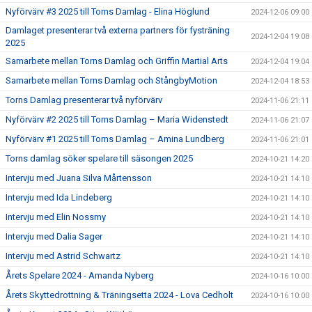
Nyförvärv #3 2025 till Torns Damlag - Elina Höglund
2024-12-06 09:00
Damlaget presenterar två externa partners för fysträning
2024-12-04 19:08
2025
Samarbete mellan Torns Damlag och Griffin Martial Arts
2024-12-04 19:04
Samarbete mellan Torns Damlag och StångbyMotion
2024-12-04 18:53
Torns Damlag presenterar två nyförvärv
2024-11-06 21:11
Nyförvärv #2 2025 till Torns Damlag – Maria Widenstedt
2024-11-06 21:07
Nyförvärv #1 2025 till Torns Damlag – Amina Lundberg
2024-11-06 21:01
Torns damlag söker spelare till säsongen 2025
2024-10-21 14:20
Intervju med Juana Silva Mårtensson
2024-10-21 14:10
Intervju med Ida Lindeberg
2024-10-21 14:10
Intervju med Elin Nossmy
2024-10-21 14:10
Intervju med Dalia Sager
2024-10-21 14:10
Intervju med Astrid Schwartz
2024-10-21 14:10
Årets Spelare 2024 - Amanda Nyberg
2024-10-16 10:00
Årets Skyttedrottning & Träningsetta 2024 - Lova Cedholt
2024-10-16 10:00