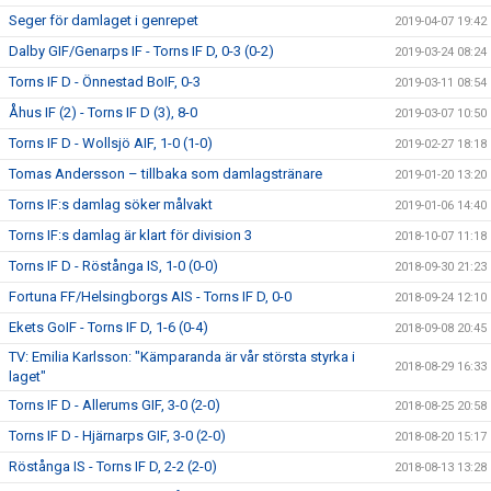
Seger för damlaget i genrepet
2019-04-07 19:42
Dalby GIF/Genarps IF - Torns IF D, 0-3 (0-2)
2019-03-24 08:24
Torns IF D - Önnestad BoIF, 0-3
2019-03-11 08:54
Åhus IF (2) - Torns IF D (3), 8-0
2019-03-07 10:50
Torns IF D - Wollsjö AIF, 1-0 (1-0)
2019-02-27 18:18
Tomas Andersson – tillbaka som damlagstränare
2019-01-20 13:20
Torns IF:s damlag söker målvakt
2019-01-06 14:40
Torns IF:s damlag är klart för division 3
2018-10-07 11:18
Torns IF D - Röstånga IS, 1-0 (0-0)
2018-09-30 21:23
Fortuna FF/Helsingborgs AIS - Torns IF D, 0-0
2018-09-24 12:10
Ekets GoIF - Torns IF D, 1-6 (0-4)
2018-09-08 20:45
TV: Emilia Karlsson: "Kämparanda är vår största styrka i
2018-08-29 16:33
laget"
Torns IF D - Allerums GIF, 3-0 (2-0)
2018-08-25 20:58
Torns IF D - Hjärnarps GIF, 3-0 (2-0)
2018-08-20 15:17
Röstånga IS - Torns IF D, 2-2 (2-0)
2018-08-13 13:28