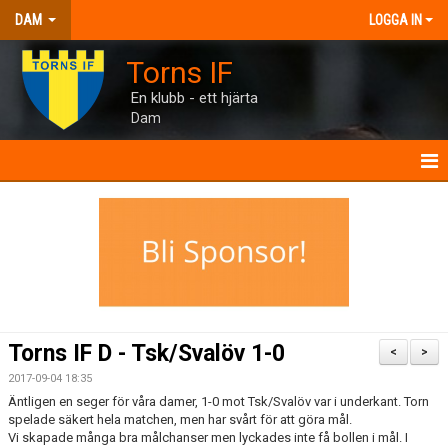
DAM
LOGGA IN
Torns IF
En klubb - ett hjärta
Dam
DAM
NYHETER
TRUPPEN
INTERVJUER
Torns IF D - Tsk/Svalöv 1-0
<
>
MANUAL
2017-09-04 18:35
Äntligen en seger för våra damer, 1-0 mot Tsk/Svalöv var i underkant. Torn
TORNHUSET
spelade säkert hela matchen, men har svårt för att göra mål.
Vi skapade många bra målchanser men lyckades inte få bollen i mål. I