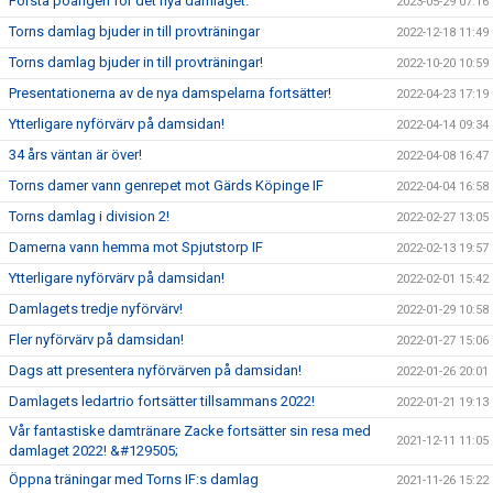
Första poängen för det nya damlaget.
2023-05-29 07:16
Torns damlag bjuder in till provträningar
2022-12-18 11:49
Torns damlag bjuder in till provträningar!
2022-10-20 10:59
Presentationerna av de nya damspelarna fortsätter!
2022-04-23 17:19
Ytterligare nyförvärv på damsidan!
2022-04-14 09:34
34 års väntan är över!
2022-04-08 16:47
Torns damer vann genrepet mot Gärds Köpinge IF
2022-04-04 16:58
Torns damlag i division 2!
2022-02-27 13:05
Damerna vann hemma mot Spjutstorp IF
2022-02-13 19:57
Ytterligare nyförvärv på damsidan!
2022-02-01 15:42
Damlagets tredje nyförvärv!
2022-01-29 10:58
Fler nyförvärv på damsidan!
2022-01-27 15:06
Dags att presentera nyförvärven på damsidan!
2022-01-26 20:01
Damlagets ledartrio fortsätter tillsammans 2022!
2022-01-21 19:13
Vår fantastiske damtränare Zacke fortsätter sin resa med
2021-12-11 11:05
damlaget 2022! &#129505;
Öppna träningar med Torns IF:s damlag
2021-11-26 15:22