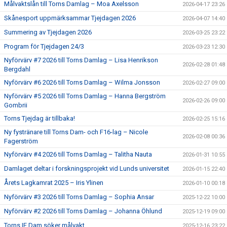
Målvaktslån till Torns Damlag – Moa Axelsson
2026-04-17 23:26
Skånesport uppmärksammar Tjejdagen 2026
2026-04-07 14:40
Summering av Tjejdagen 2026
2026-03-25 23:22
Program för Tjejdagen 24/3
2026-03-23 12:30
Nyförvärv #7 2026 till Torns Damlag – Lisa Henrikson
2026-02-28 01:48
Bergdahl
Nyförvärv #6 2026 till Torns Damlag – Wilma Jonsson
2026-02-27 09:00
Nyförvärv #5 2026 till Torns Damlag – Hanna Bergström
2026-02-26 09:00
Gombrii
Torns Tjejdag är tillbaka!
2026-02-25 15:16
Ny fystränare till Torns Dam- och F16-lag – Nicole
2026-02-08 00:36
Fagerström
Nyförvärv #4 2026 till Torns Damlag – Talitha Nauta
2026-01-31 10:55
Damlaget deltar i forskningsprojekt vid Lunds universitet
2026-01-15 22:40
Årets Lagkamrat 2025 – Iris Ylinen
2026-01-10 00:18
Nyförvärv #3 2026 till Torns Damlag – Sophia Ansar
2025-12-22 10:00
Nyförvärv #2 2026 till Torns Damlag – Johanna Öhlund
2025-12-19 09:00
Torns IF Dam söker målvakt
2025-12-16 23:22