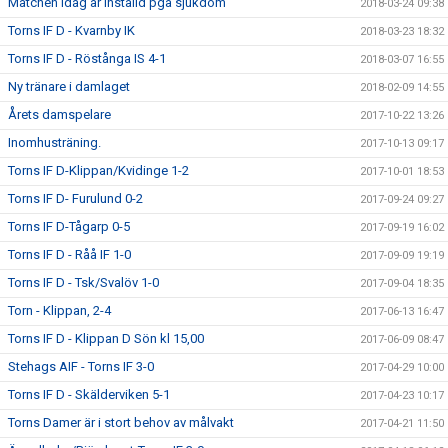
Matchen idag är inställd pga sjukdom
2018-03-24 09:38
Torns IF D - Kvarnby IK
2018-03-23 18:32
Torns IF D - Röstånga IS 4-1
2018-03-07 16:55
Ny tränare i damlaget
2018-02-09 14:55
Årets damspelare
2017-10-22 13:26
Inomhusträning.
2017-10-13 09:17
Torns IF D-Klippan/Kvidinge 1-2
2017-10-01 18:53
Torns IF D- Furulund 0-2
2017-09-24 09:27
Torns IF D-Tågarp 0-5
2017-09-19 16:02
Torns IF D - Råå IF 1-0
2017-09-09 19:19
Torns IF D - Tsk/Svalöv 1-0
2017-09-04 18:35
Torn - Klippan, 2-4
2017-06-13 16:47
Torns IF D - Klippan D Sön kl 15,00
2017-06-09 08:47
Stehags AIF - Torns IF 3-0
2017-04-29 10:00
Torns IF D - Skälderviken 5-1
2017-04-23 10:17
Torns Damer är i stort behov av målvakt
2017-04-21 11:50