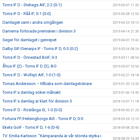
Torns IF D - Stehags AIF, 2-2 (0-1)
2019-05-07 11:20
Torns IF D - Råå IF, 0-1 (0-0)
2019-04-28 12:50
Damlaget vann i andra omgången
2019-04-23 18:15
Damerna förlorade premiären i division 3
2019-04-14 21:30
Seger för damlaget i genrepet
2019-04-07 19:42
Dalby GIF/Genarps IF - Torns IF D, 0-3 (0-2)
2019-03-24 08:24
Torns IF D - Önnestad BoIF, 0-3
2019-03-11 08:54
Åhus IF (2) - Torns IF D (3), 8-0
2019-03-07 10:50
Torns IF D - Wollsjö AIF, 1-0 (1-0)
2019-02-27 18:18
Tomas Andersson – tillbaka som damlagstränare
2019-01-20 13:20
Torns IF:s damlag söker målvakt
2019-01-06 14:40
Torns IF:s damlag är klart för division 3
2018-10-07 11:18
Torns IF D - Röstånga IS, 1-0 (0-0)
2018-09-30 21:23
Fortuna FF/Helsingborgs AIS - Torns IF D, 0-0
2018-09-24 12:10
Ekets GoIF - Torns IF D, 1-6 (0-4)
2018-09-08 20:45
TV: Emilia Karlsson: "Kämparanda är vår största styrka i
2018-08-29 16:33