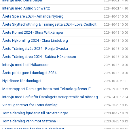
Intervju med Dalia Sager
2024-10-21 14:10
Intervju med Astrid Schwartz
2024-10-21 14:10
Årets Spelare 2024 - Amanda Nyberg
2024-10-16 10:00
Årets Skyttedrottning & Träningsetta 2024 - Lova Cedholt
2024-10-16 10:00
Årets Komet 2024 - Stina Wittkämper
2024-10-16 10:00
Årets Nykomling 2024 - Clara Lindeberg
2024-10-16 10:00
Årets Träningstvåa 2024 - Ronja Ovaska
2024-10-16 10:00
Årets Träningstrea 2024 - Sabina Håkansson
2024-10-16 10:00
Intervju med Leif Håkansson
2024-10-16 10:00
Årets pristagare i damlaget 2024
2024-10-16 10:00
Ny tränare för damlaget
2024-10-09 21:51
Matchrapport Damlaget borta mot Teknologkårens IF
2024-09-09 19:19
Intervju med Leif inför Damlagets seriepremiär på söndag
2024-04-05 17:34
Vinst i genrepet för Torns damlag!
2024-03-25 19:15
Torns damlag bjuder in till provträningar
2023-10-12 19:09
Torns damlag vann mot Stattena IF!
2023-08-28 10:12