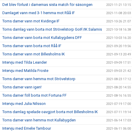
Det blev förlust i damernas sista match för säsongen
2021-11-21 13:15
Damlaget vann med 3-1 hemma mot Råå IF
2021-11-08 20:03
Torns damer vann mot Kvidinge IF
2021-10-26 21:07
Torns damlag vann borta mot Strövelstorp GoIF/IK Salamis
2021-10-18 16:38
Torns damer vann borta mot Kullabygdens DFF
2021-10-03 16:20
Torns damer vann borta mot Råå IF
2021-09-20 19:56
Torns damer vann mot Billesholms IK
2021-09-13 20:49
Intervju med Tilda Leander
2021-09-09 17:51
Intervju med Matilda Froste
2021-09-03 21:42
Torns damer vann hemma mot Strövelstorp
2021-08-23 17:12
Torns damer vann igen!
2021-08-20 14:55
Torns damer föll borta mot Fortuna FF
2021-08-16 16:55
Intervju med Julia Nilsson
2021-07-19 17:00
Torns damlag spelade oavgjort borta mot Billesholms IK
2021-07-11 19:14
Torns damer vann hemma mot Kullabygden
2021-06-14 17:03
Intervju med Emelie Tambour
2021-06-11 06:00