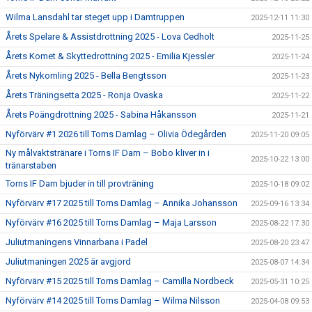
Wilma Lansdahl tar steget upp i Damtruppen
2025-12-11 11:30
Årets Spelare & Assistdrottning 2025 - Lova Cedholt
2025-11-25
Årets Komet & Skyttedrottning 2025 - Emilia Kjessler
2025-11-24
Årets Nykomling 2025 - Bella Bengtsson
2025-11-23
Årets Träningsetta 2025 - Ronja Ovaska
2025-11-22
Årets Poängdrottning 2025 - Sabina Håkansson
2025-11-21
Nyförvärv #1 2026 till Torns Damlag – Olivia Ödegården
2025-11-20 09:05
Ny målvaktstränare i Torns IF Dam – Bobo kliver in i
2025-10-22 13:00
tränarstaben
Torns IF Dam bjuder in till provträning
2025-10-18 09:02
Nyförvärv #17 2025 till Torns Damlag – Annika Johansson
2025-09-16 13:34
Nyförvärv #16 2025 till Torns Damlag – Maja Larsson
2025-08-22 17:30
Juliutmaningens Vinnarbana i Padel
2025-08-20 23:47
Juliutmaningen 2025 är avgjord
2025-08-07 14:34
Nyförvärv #15 2025 till Torns Damlag – Camilla Nordbeck
2025-05-31 10:25
Nyförvärv #14 2025 till Torns Damlag – Wilma Nilsson
2025-04-08 09:53