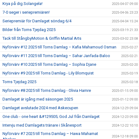
Krya på dig Solangela!
2025-04-07 09:00
7-0 seger i seriepremiären!
2025-04-06 23:23
Seriepremiär för Damlaget söndag 6/4
2025-04-04 15:24
Bilder från Torns Tjejdag 2025
2025-03-19 21:33
Tack till StångbyMotion & Griffin Martial Arts
2025-03-02 23:08
Nyförvärv #12 2025 till Torns Damlag – Kafia Mahamoud Osman
2025-02-27
Nyförvärv #11 2025 till Torns Damlag – Sahar Janfada-Baloo
2025-02-21
Nyförvärv #10 2025 till Torns Damlag – Sophia Djane
2025-02-20
Nyförvärv #9 2025 till Torns Damlag - Lily Blomquist
2025-02-19
Torns Tjejdag 2025
2025-02-18
Nyförvärv #8 2025 till Torns Damlag - Olivia Hamre
2025-01-15 09:00
Damlaget är igång med säsongen 2025
2025-01-12 09:00
Damlaget avslutade 2024 med Askecupen
2024-12-29 09:04
One club - one heart &#129505; God Jul från Damlaget
2024-12-23 09:00
Intervju med Damlagets tränare i Skånesport
2024-12-22 10:10
Nyförvärv #7 2025 till Torns Damlag – Hawa Mahamat
2024-12-18 09:00