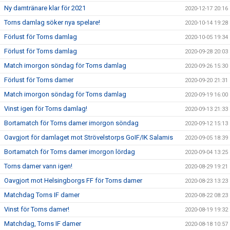
Ny damtränare klar för 2021
2020-12-17 20:16
Torns damlag söker nya spelare!
2020-10-14 19:28
Förlust för Torns damlag
2020-10-05 19:34
Förlust för Torns damlag
2020-09-28 20:03
Match imorgon söndag för Torns damlag
2020-09-26 15:30
Förlust för Torns damer
2020-09-20 21:31
Match imorgon söndag för Torns damlag
2020-09-19 16:00
Vinst igen för Torns damlag!
2020-09-13 21:33
Bortamatch för Torns damer imorgon söndag
2020-09-12 15:13
Oavgjort för damlaget mot Strövelstorps GoIF/IK Salamis
2020-09-05 18:39
Bortamatch för Torns damer imorgon lördag
2020-09-04 13:25
Torns damer vann igen!
2020-08-29 19:21
Oavgjort mot Helsingborgs FF för Torns damer
2020-08-23 13:23
Matchdag Torns IF damer
2020-08-22 08:23
Vinst för Torns damer!
2020-08-19 19:32
Matchdag, Torns IF damer
2020-08-18 10:57