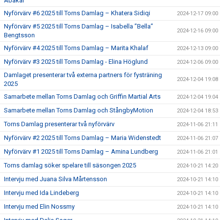
Abakar
Nyförvärv #6 2025 till Torns Damlag – Khatera Sidiqi
2024-12-17 09:00
Nyförvärv #5 2025 till Torns Damlag – Isabella ”Bella”
2024-12-16 09:00
Bengtsson
Nyförvärv #4 2025 till Torns Damlag – Marita Khalaf
2024-12-13 09:00
Nyförvärv #3 2025 till Torns Damlag - Elina Höglund
2024-12-06 09:00
Damlaget presenterar två externa partners för fysträning
2024-12-04 19:08
2025
Samarbete mellan Torns Damlag och Griffin Martial Arts
2024-12-04 19:04
Samarbete mellan Torns Damlag och StångbyMotion
2024-12-04 18:53
Torns Damlag presenterar två nyförvärv
2024-11-06 21:11
Nyförvärv #2 2025 till Torns Damlag – Maria Widenstedt
2024-11-06 21:07
Nyförvärv #1 2025 till Torns Damlag – Amina Lundberg
2024-11-06 21:01
Torns damlag söker spelare till säsongen 2025
2024-10-21 14:20
Intervju med Juana Silva Mårtensson
2024-10-21 14:10
Intervju med Ida Lindeberg
2024-10-21 14:10
Intervju med Elin Nossmy
2024-10-21 14:10