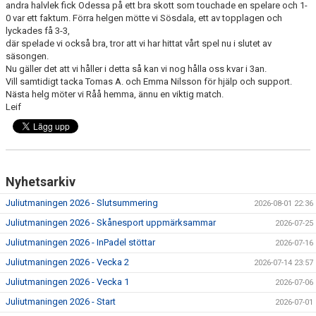
andra halvlek fick Odessa på ett bra skott som touchade en spelare och 1-
TRÄNING
0 var ett faktum. Förra helgen mötte vi Sösdala, ett av topplagen och
lyckades få 3-3,
MATCH
där spelade vi också bra, tror att vi har hittat vårt spel nu i slutet av
säsongen.
Nu gäller det att vi håller i detta så kan vi nog hålla oss kvar i 3an.
KALENDER
Vill samtidigt tacka Tomas A. och Emma Nilsson för hjälp och support.
Nästa helg möter vi Råå hemma, ännu en viktig match.
PRISER
Leif
BILDGALLERI
KONTAKT
Nyhetsarkiv
DOKUMENT
Juliutmaningen 2026 - Slutsummering
2026-08-01 22:36
Juliutmaningen 2026 - Skånesport uppmärksammar
2026-07-25
Juliutmaningen 2026 - InPadel stöttar
2026-07-16
Juliutmaningen 2026 - Vecka 2
2026-07-14 23:57
Juliutmaningen 2026 - Vecka 1
2026-07-06
Juliutmaningen 2026 - Start
2026-07-01