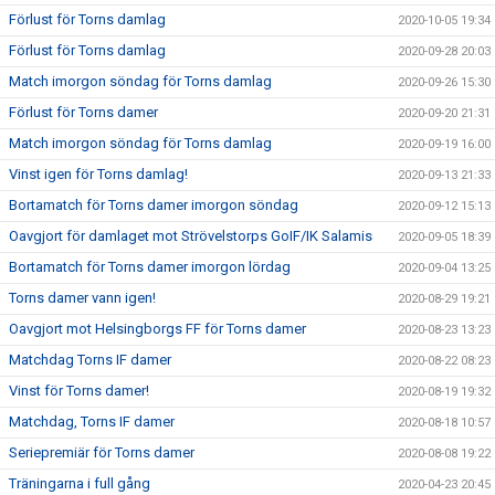
Förlust för Torns damlag
2020-10-05 19:34
Förlust för Torns damlag
2020-09-28 20:03
Match imorgon söndag för Torns damlag
2020-09-26 15:30
Förlust för Torns damer
2020-09-20 21:31
Match imorgon söndag för Torns damlag
2020-09-19 16:00
Vinst igen för Torns damlag!
2020-09-13 21:33
Bortamatch för Torns damer imorgon söndag
2020-09-12 15:13
Oavgjort för damlaget mot Strövelstorps GoIF/IK Salamis
2020-09-05 18:39
Bortamatch för Torns damer imorgon lördag
2020-09-04 13:25
Torns damer vann igen!
2020-08-29 19:21
Oavgjort mot Helsingborgs FF för Torns damer
2020-08-23 13:23
Matchdag Torns IF damer
2020-08-22 08:23
Vinst för Torns damer!
2020-08-19 19:32
Matchdag, Torns IF damer
2020-08-18 10:57
Seriepremiär för Torns damer
2020-08-08 19:22
Träningarna i full gång
2020-04-23 20:45