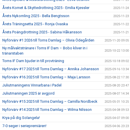
Årets Komet & Skyttedrottning 2025 - Emilia Kjessler
2025-11-24
Årets Nykomling 2025 - Bella Bengtsson
2025-11-23
Årets Träningsetta 2025 - Ronja Ovaska
2025-11-22
Årets Poängdrottning 2025 - Sabina Håkansson
2025-11-21
Nyförvärv #1 2026 till Torns Damlag – Olivia Ödegården
2025-11-20 09:05
Ny målvaktstränare i Torns IF Dam – Bobo kliver in i
2025-10-22 13:00
tränarstaben
Torns IF Dam bjuder in till provträning
2025-10-18 09:02
Nyförvärv #17 2025 till Torns Damlag – Annika Johansson
2025-09-16 13:34
Nyförvärv #16 2025 till Torns Damlag – Maja Larsson
2025-08-22 17:30
Juliutmaningens Vinnarbana i Padel
2025-08-20 23:47
Juliutmaningen 2025 är avgjord
2025-08-07 14:34
Nyförvärv #15 2025 till Torns Damlag – Camilla Nordbeck
2025-05-31 10:25
Nyförvärv #14 2025 till Torns Damlag – Wilma Nilsson
2025-04-08 09:53
Krya på dig Solangela!
2025-04-07 09:00
7-0 seger i seriepremiären!
2025-04-06 23:23