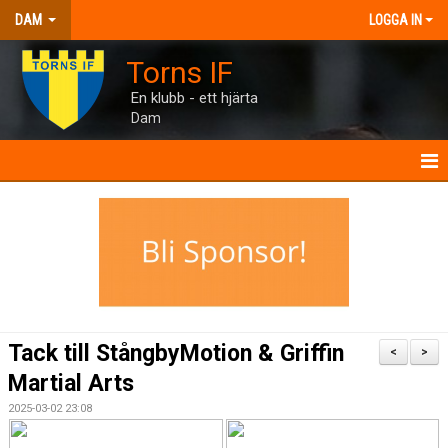
DAM
LOGGA IN
Torns IF
En klubb - ett hjärta
Dam
DAM
NYHETER
TRUPPEN
INTERVJUER
Tack till StångbyMotion & Griffin
<
>
MANUAL
Martial Arts
2025-03-02 23:08
TORNHUSET