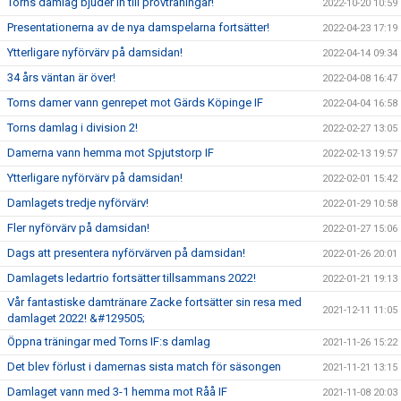
Torns damlag bjuder in till provträningar!
2022-10-20 10:59
Presentationerna av de nya damspelarna fortsätter!
2022-04-23 17:19
Ytterligare nyförvärv på damsidan!
2022-04-14 09:34
34 års väntan är över!
2022-04-08 16:47
Torns damer vann genrepet mot Gärds Köpinge IF
2022-04-04 16:58
Torns damlag i division 2!
2022-02-27 13:05
Damerna vann hemma mot Spjutstorp IF
2022-02-13 19:57
Ytterligare nyförvärv på damsidan!
2022-02-01 15:42
Damlagets tredje nyförvärv!
2022-01-29 10:58
Fler nyförvärv på damsidan!
2022-01-27 15:06
Dags att presentera nyförvärven på damsidan!
2022-01-26 20:01
Damlagets ledartrio fortsätter tillsammans 2022!
2022-01-21 19:13
Vår fantastiske damtränare Zacke fortsätter sin resa med
2021-12-11 11:05
damlaget 2022! &#129505;
Öppna träningar med Torns IF:s damlag
2021-11-26 15:22
Det blev förlust i damernas sista match för säsongen
2021-11-21 13:15
Damlaget vann med 3-1 hemma mot Råå IF
2021-11-08 20:03