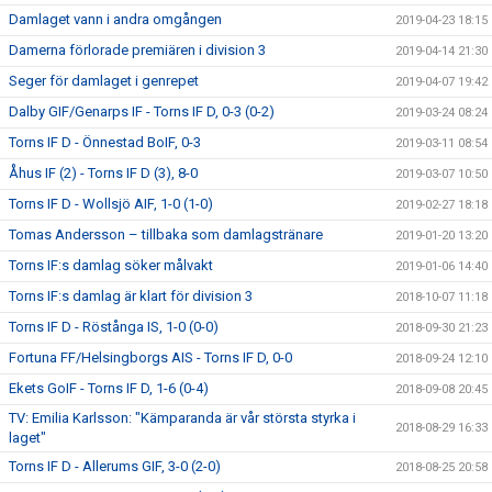
Damlaget vann i andra omgången
2019-04-23 18:15
Damerna förlorade premiären i division 3
2019-04-14 21:30
Seger för damlaget i genrepet
2019-04-07 19:42
Dalby GIF/Genarps IF - Torns IF D, 0-3 (0-2)
2019-03-24 08:24
Torns IF D - Önnestad BoIF, 0-3
2019-03-11 08:54
Åhus IF (2) - Torns IF D (3), 8-0
2019-03-07 10:50
Torns IF D - Wollsjö AIF, 1-0 (1-0)
2019-02-27 18:18
Tomas Andersson – tillbaka som damlagstränare
2019-01-20 13:20
Torns IF:s damlag söker målvakt
2019-01-06 14:40
Torns IF:s damlag är klart för division 3
2018-10-07 11:18
Torns IF D - Röstånga IS, 1-0 (0-0)
2018-09-30 21:23
Fortuna FF/Helsingborgs AIS - Torns IF D, 0-0
2018-09-24 12:10
Ekets GoIF - Torns IF D, 1-6 (0-4)
2018-09-08 20:45
TV: Emilia Karlsson: "Kämparanda är vår största styrka i
2018-08-29 16:33
laget"
Torns IF D - Allerums GIF, 3-0 (2-0)
2018-08-25 20:58