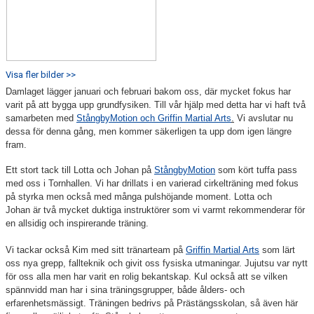
Visa fler bilder >>
Damlaget lägger januari och februari bakom oss, där mycket fokus har
varit på att bygga upp grundfysiken. Till vår hjälp med detta har vi haft två
samarbeten med
StångbyMotion och Griffin Martial Arts
.
Vi avslutar nu
dessa för denna gång, men kommer säkerligen ta upp dom igen längre
fram.
Ett stort tack till Lotta och Johan på
StångbyMotion
som kört tuffa pass
med oss i Tornhallen. Vi har drillats i en varierad cirkelträning med fokus
på styrka men också med många pulshöjande moment. Lotta och
Johan är två mycket duktiga instruktörer som vi varmt rekommenderar för
en allsidig och inspirerande träning.
Vi tackar också Kim med sitt tränarteam på
Griffin Martial Arts
som lärt
oss nya grepp, fallteknik och givit oss fysiska utmaningar. Jujutsu var nytt
för oss alla men har varit en rolig bekantskap. Kul också att se vilken
spännvidd man har i sina träningsgrupper, både ålders- och
erfarenhetsmässigt. Träningen bedrivs på Prästängsskolan, så även här