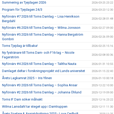
Summering av Tjejdagen 2026
2026-03-25 23:22
Program för Tjejdagen 24/3
2026-03-23 12:30
Nyförvärv #7 2026 till Torns Damlag – Lisa Henrikson
2026-02-28 01:48
Bergdahl
Nyförvärv #6 2026 till Torns Damlag – Wilma Jonsson
2026-02-27 09:00
Nyförvärv #5 2026 till Torns Damlag – Hanna Bergström
2026-02-26 09:00
Gombrii
Torns Tjejdag är tillbaka!
2026-02-25 15:16
Ny fystränare till Torns Dam- och F16-lag – Nicole
2026-02-08 00:36
Fagerström
Nyförvärv #4 2026 till Torns Damlag – Talitha Nauta
2026-01-31 10:55
Damlaget deltar i forskningsprojekt vid Lunds universitet
2026-01-15 22:40
Årets Lagkamrat 2025 – Iris Ylinen
2026-01-10 00:18
Nyförvärv #3 2026 till Torns Damlag – Sophia Ansar
2025-12-22 10:00
Nyförvärv #2 2026 till Torns Damlag – Johanna Öhlund
2025-12-19 09:00
Torns IF Dam söker målvakt
2025-12-16 23:22
Wilma Lansdahl tar steget upp i Damtruppen
2025-12-11 11:30
Årets Spelare & Assistdrottning 2025 - Lova Cedholt
2025-11-25