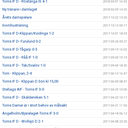
Torns IF D - Röstånga IS 4-1
2018-03-07 16:55
Ny tränare i damlaget
2018-02-09 14:55
Årets damspelare
2017-10-22 13:26
Inomhusträning.
2017-10-13 09:17
Torns IF D-Klippan/Kvidinge 1-2
2017-10-01 18:53
Torns IF D- Furulund 0-2
2017-09-24 09:27
Torns IF D-Tågarp 0-5
2017-09-19 16:02
Torns IF D - Råå IF 1-0
2017-09-09 19:19
Torns IF D - Tsk/Svalöv 1-0
2017-09-04 18:35
Torn - Klippan, 2-4
2017-06-13 16:47
Torns IF D - Klippan D Sön kl 15,00
2017-06-09 08:47
Stehags AIF - Torns IF 3-0
2017-04-29 10:00
Torns IF D - Skälderviken 5-1
2017-04-23 10:17
Torns Damer är i stort behov av målvakt
2017-04-21 11:50
Ängelholm/Bjärelaget-Torns IF 3-0
2017-04-18 06:12
Torns IF D - Wollsjö D 2-1
2017-04-08 23:30