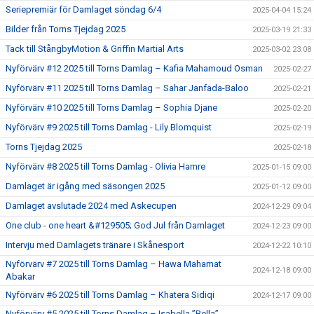
Seriepremiär för Damlaget söndag 6/4
2025-04-04 15:24
Bilder från Torns Tjejdag 2025
2025-03-19 21:33
Tack till StångbyMotion & Griffin Martial Arts
2025-03-02 23:08
Nyförvärv #12 2025 till Torns Damlag – Kafia Mahamoud Osman
2025-02-27
Nyförvärv #11 2025 till Torns Damlag – Sahar Janfada-Baloo
2025-02-21
Nyförvärv #10 2025 till Torns Damlag – Sophia Djane
2025-02-20
Nyförvärv #9 2025 till Torns Damlag - Lily Blomquist
2025-02-19
Torns Tjejdag 2025
2025-02-18
Nyförvärv #8 2025 till Torns Damlag - Olivia Hamre
2025-01-15 09:00
Damlaget är igång med säsongen 2025
2025-01-12 09:00
Damlaget avslutade 2024 med Askecupen
2024-12-29 09:04
One club - one heart &#129505; God Jul från Damlaget
2024-12-23 09:00
Intervju med Damlagets tränare i Skånesport
2024-12-22 10:10
Nyförvärv #7 2025 till Torns Damlag – Hawa Mahamat
2024-12-18 09:00
Abakar
Nyförvärv #6 2025 till Torns Damlag – Khatera Sidiqi
2024-12-17 09:00
Nyförvärv #5 2025 till Torns Damlag – Isabella ”Bella”