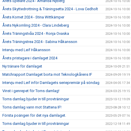
Årets Spelare 2024 - Amanda Nyberg
2024-10-16 10:00
Årets Skyttedrottning & Träningsetta 2024 - Lova Cedholt
2024-10-16 10:00
Årets Komet 2024 - Stina Wittkämper
2024-10-16 10:00
Årets Nykomling 2024 - Clara Lindeberg
2024-10-16 10:00
Årets Träningstvåa 2024 - Ronja Ovaska
2024-10-16 10:00
Årets Träningstrea 2024 - Sabina Håkansson
2024-10-16 10:00
Intervju med Leif Håkansson
2024-10-16 10:00
Årets pristagare i damlaget 2024
2024-10-16 10:00
Ny tränare för damlaget
2024-10-09 21:51
Matchrapport Damlaget borta mot Teknologkårens IF
2024-09-09 19:19
Intervju med Leif inför Damlagets seriepremiär på söndag
2024-04-05 17:34
Vinst i genrepet för Torns damlag!
2024-03-25 19:15
Torns damlag bjuder in till provträningar
2023-10-12 19:09
Torns damlag vann mot Stattena IF!
2023-08-28 10:12
Första poängen för det nya damlaget.
2023-05-29 07:16
Torns damlag bjuder in till provträningar
2022-12-18 11:49