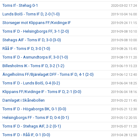
Torns If - Stehag 0-1
2020-03-02 17:24
Lunds BoIS - Torns IF D, 2-0 (1-0)
2019-10-04 16:00
Storseger mot Klippans FF/Kvidinge IF
2019-09-24 11:15
Torns IF D - Helsingborgs FF, 3-1 (2-0)
2019-09-08 10:10
Stehags AIF - Torns IF D, 3-0 (3-0)
2019-09-08 10:00
Råå IF - Torns IF D, 3-0 (1-0)
2019-08-26 15:45
Torns IF D - Asmundtorps IF, 3-0 (1-0)
2019-08-19 11:20
Billesholms IK - Torns IF D, 3-2 (1-2)
2019-06-19 15:23
Ängelholms FF/Bjärelaget DFF - Torns IF D, 4-1 (2-0)
2019-06-12 12:40
Torns IF D - Lunds BoIS, 0-4 (0-2)
2019-06-04 18:25
Klippans FF/Kvidinge IF - Torns IF D, 2-1 (0-0)
2019-06-04 18:16
Damlaget i Skånebollen
2019-05-22 11:45
Torns IF D - Högaborgs BK, 0-1 (0-0)
2019-05-21 12:30
Helsingborgs FF - Torns IF D, 0-4 (0-1)
2019-05-12 20:55
Torns IF D - Stehags AIF, 2-2 (0-1)
2019-05-07 11:20
Torns IF D - Råå IF, 0-1 (0-0)
2019-04-28 12:50