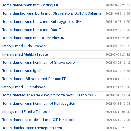
Torns damer vann mot Kvidinge IF
2021-10-26 21:07
Torns damlag vann borta mot Strövelstorp GoIF/IK Salamis
2021-10-18 16:38
Torns damer vann borta mot Kullabygdens DFF
2021-10-03 16:20
Torns damer vann borta mot Råå IF
2021-09-20 19:56
Torns damer vann mot Billesholms IK
2021-09-13 20:49
Intervju med Tilda Leander
2021-09-09 17:51
Intervju med Matilda Froste
2021-09-03 21:42
Torns damer vann hemma mot Strövelstorp
2021-08-23 17:12
Torns damer vann igen!
2021-08-20 14:55
Torns damer föll borta mot Fortuna FF
2021-08-16 16:55
Intervju med Julia Nilsson
2021-07-19 17:00
Torns damlag spelade oavgjort borta mot Billesholms IK
2021-07-11 19:14
Torns damer vann hemma mot Kullabygden
2021-06-14 17:03
Intervju med Emelie Tambour
2021-06-11 06:00
Torns damer spelade 1-1 mot GIF Nike borta
2021-06-10 17:08
Torns damlag vann i seriepremiären
2021-06-06 21:51