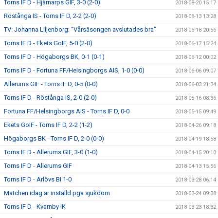
Torns IF D - Hjärnarps GIF, 3-0 (2-0)
2018-08-20 15:17
Röstånga IS - Torns IF D, 2-2 (2-0)
2018-08-13 13:28
TV: Johanna Liljenborg: "Vårsäsongen avslutades bra"
2018-06-18 20:56
Torns IF D - Ekets GoIF, 5-0 (2-0)
2018-06-17 15:24
Torns IF D - Högaborgs BK, 0-1 (0-1)
2018-06-12 00:02
Torns IF D - Fortuna FF/Helsingborgs AIS, 1-0 (0-0)
2018-06-06 09:07
Allerums GIF - Torns IF D, 0-5 (0-0)
2018-06-03 21:34
Torns IF D - Röstånga IS, 2-0 (2-0)
2018-05-16 08:36
Fortuna FF/Helsingborgs AIS - Torns IF D, 0-0
2018-05-15 09:49
Ekets GoIF - Torns IF D, 2-2 (1-2)
2018-04-26 09:18
Högaborgs BK - Torns IF D, 2-0 (0-0)
2018-04-19 18:58
Torns IF D - Allerums GIF, 3-0 (1-0)
2018-04-15 20:10
Torns IF D - Allerums GIF
2018-04-13 15:56
Torns IF D - Arlövs BI 1-0
2018-03-28 06:14
Matchen idag är inställd pga sjukdom
2018-03-24 09:38
Torns IF D - Kvarnby IK
2018-03-23 18:32