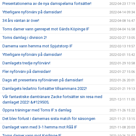
Presentationerna av de nya damspelarna fortsätter!
2022-04-23 17:19
Ytterligare nyförvärv på damsidan!
2022-04-14 09:34
34 års väntan är över!
2022-04-08 16:47
Torns damer vann genrepet mot Gärds Köpinge IF
2022-04-04 16:58
Torns damlag i division 2!
2022-02-27 13:05
Damerna vann hemma mot Spjutstorp IF
2022-02-13 19:57
Ytterligare nyförvärv på damsidan!
2022-02-01 15:42
Damlagets tredje nyförvärv!
2022-01-29 10:58
Fler nyförvärv på damsidan!
2022-01-27 15:06
Dags att presentera nyförvärven på damsidan!
2022-01-26 20:01
Damlagets ledartrio fortsätter tillsammans 2022!
2022-01-21 19:13
Vår fantastiske damtränare Zacke fortsätter sin resa med
2021-12-11 11:05
damlaget 2022! &#129505;
Öppna träningar med Torns IF:s damlag
2021-11-26 15:22
Det blev förlust i damernas sista match för säsongen
2021-11-21 13:15
Damlaget vann med 3-1 hemma mot Råå IF
2021-11-08 20:03
Torns damer vann mot Kvidinge IF
2021-10-26 21:07