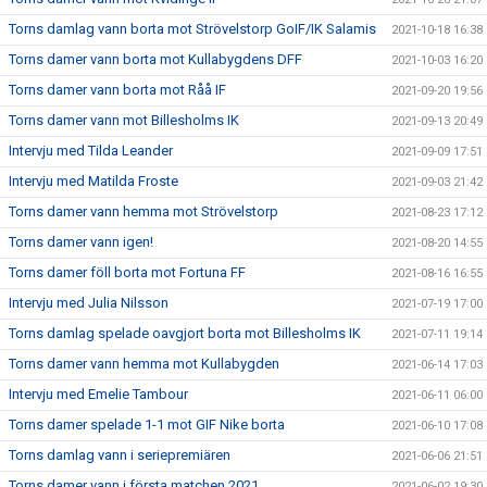
Torns damlag vann borta mot Strövelstorp GoIF/IK Salamis
2021-10-18 16:38
Torns damer vann borta mot Kullabygdens DFF
2021-10-03 16:20
Torns damer vann borta mot Råå IF
2021-09-20 19:56
Torns damer vann mot Billesholms IK
2021-09-13 20:49
Intervju med Tilda Leander
2021-09-09 17:51
Intervju med Matilda Froste
2021-09-03 21:42
Torns damer vann hemma mot Strövelstorp
2021-08-23 17:12
Torns damer vann igen!
2021-08-20 14:55
Torns damer föll borta mot Fortuna FF
2021-08-16 16:55
Intervju med Julia Nilsson
2021-07-19 17:00
Torns damlag spelade oavgjort borta mot Billesholms IK
2021-07-11 19:14
Torns damer vann hemma mot Kullabygden
2021-06-14 17:03
Intervju med Emelie Tambour
2021-06-11 06:00
Torns damer spelade 1-1 mot GIF Nike borta
2021-06-10 17:08
Torns damlag vann i seriepremiären
2021-06-06 21:51
Torns damer vann i första matchen 2021
2021-06-02 19:30