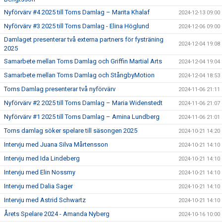
Nyförvärv #4 2025 till Torns Damlag – Marita Khalaf
2024-12-13 09:00
Nyförvärv #3 2025 till Torns Damlag - Elina Höglund
2024-12-06 09:00
Damlaget presenterar två externa partners för fysträning
2024-12-04 19:08
2025
Samarbete mellan Torns Damlag och Griffin Martial Arts
2024-12-04 19:04
Samarbete mellan Torns Damlag och StångbyMotion
2024-12-04 18:53
Torns Damlag presenterar två nyförvärv
2024-11-06 21:11
Nyförvärv #2 2025 till Torns Damlag – Maria Widenstedt
2024-11-06 21:07
Nyförvärv #1 2025 till Torns Damlag – Amina Lundberg
2024-11-06 21:01
Torns damlag söker spelare till säsongen 2025
2024-10-21 14:20
Intervju med Juana Silva Mårtensson
2024-10-21 14:10
Intervju med Ida Lindeberg
2024-10-21 14:10
Intervju med Elin Nossmy
2024-10-21 14:10
Intervju med Dalia Sager
2024-10-21 14:10
Intervju med Astrid Schwartz
2024-10-21 14:10
Årets Spelare 2024 - Amanda Nyberg
2024-10-16 10:00