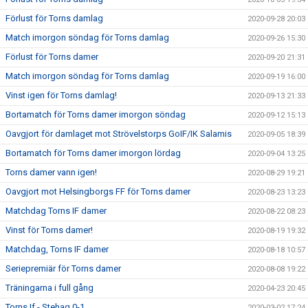
Förlust för Torns damlag
2020-09-28 20:03
Match imorgon söndag för Torns damlag
2020-09-26 15:30
Förlust för Torns damer
2020-09-20 21:31
Match imorgon söndag för Torns damlag
2020-09-19 16:00
Vinst igen för Torns damlag!
2020-09-13 21:33
Bortamatch för Torns damer imorgon söndag
2020-09-12 15:13
Oavgjort för damlaget mot Strövelstorps GoIF/IK Salamis
2020-09-05 18:39
Bortamatch för Torns damer imorgon lördag
2020-09-04 13:25
Torns damer vann igen!
2020-08-29 19:21
Oavgjort mot Helsingborgs FF för Torns damer
2020-08-23 13:23
Matchdag Torns IF damer
2020-08-22 08:23
Vinst för Torns damer!
2020-08-19 19:32
Matchdag, Torns IF damer
2020-08-18 10:57
Seriepremiär för Torns damer
2020-08-08 19:22
Träningarna i full gång
2020-04-23 20:45
Torns If - Stehag 0-1
2020-03-02 17:24