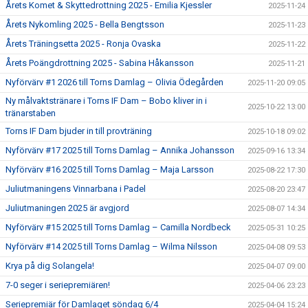
Årets Komet & Skyttedrottning 2025 - Emilia Kjessler
2025-11-24
Årets Nykomling 2025 - Bella Bengtsson
2025-11-23
Årets Träningsetta 2025 - Ronja Ovaska
2025-11-22
Årets Poängdrottning 2025 - Sabina Håkansson
2025-11-21
Nyförvärv #1 2026 till Torns Damlag – Olivia Ödegården
2025-11-20 09:05
Ny målvaktstränare i Torns IF Dam – Bobo kliver in i
2025-10-22 13:00
tränarstaben
Torns IF Dam bjuder in till provträning
2025-10-18 09:02
Nyförvärv #17 2025 till Torns Damlag – Annika Johansson
2025-09-16 13:34
Nyförvärv #16 2025 till Torns Damlag – Maja Larsson
2025-08-22 17:30
Juliutmaningens Vinnarbana i Padel
2025-08-20 23:47
Juliutmaningen 2025 är avgjord
2025-08-07 14:34
Nyförvärv #15 2025 till Torns Damlag – Camilla Nordbeck
2025-05-31 10:25
Nyförvärv #14 2025 till Torns Damlag – Wilma Nilsson
2025-04-08 09:53
Krya på dig Solangela!
2025-04-07 09:00
7-0 seger i seriepremiären!
2025-04-06 23:23
Seriepremiär för Damlaget söndag 6/4
2025-04-04 15:24