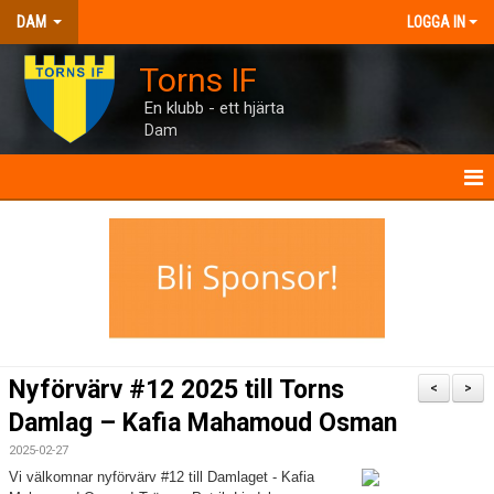
DAM
LOGGA IN
Torns IF
En klubb - ett hjärta
Dam
DAM
NYHETER
TRUPPEN
INTERVJUER
Nyförvärv #12 2025 till Torns
<
>
MANUAL
Damlag – Kafia Mahamoud Osman
2025-02-27
TORNHUSET
Vi välkomnar nyförvärv #12 till Damlaget - Kafia