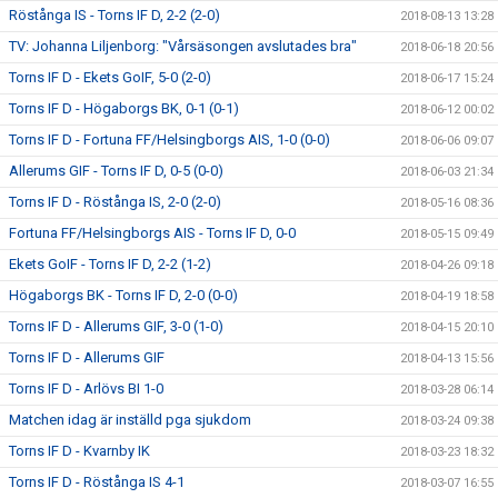
Röstånga IS - Torns IF D, 2-2 (2-0)
2018-08-13 13:28
TV: Johanna Liljenborg: "Vårsäsongen avslutades bra"
2018-06-18 20:56
Torns IF D - Ekets GoIF, 5-0 (2-0)
2018-06-17 15:24
Torns IF D - Högaborgs BK, 0-1 (0-1)
2018-06-12 00:02
Torns IF D - Fortuna FF/Helsingborgs AIS, 1-0 (0-0)
2018-06-06 09:07
Allerums GIF - Torns IF D, 0-5 (0-0)
2018-06-03 21:34
Torns IF D - Röstånga IS, 2-0 (2-0)
2018-05-16 08:36
Fortuna FF/Helsingborgs AIS - Torns IF D, 0-0
2018-05-15 09:49
Ekets GoIF - Torns IF D, 2-2 (1-2)
2018-04-26 09:18
Högaborgs BK - Torns IF D, 2-0 (0-0)
2018-04-19 18:58
Torns IF D - Allerums GIF, 3-0 (1-0)
2018-04-15 20:10
Torns IF D - Allerums GIF
2018-04-13 15:56
Torns IF D - Arlövs BI 1-0
2018-03-28 06:14
Matchen idag är inställd pga sjukdom
2018-03-24 09:38
Torns IF D - Kvarnby IK
2018-03-23 18:32
Torns IF D - Röstånga IS 4-1
2018-03-07 16:55