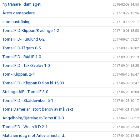
Ny tränare i damlaget
2018-02-09 14:55
Årets damspelare
2017-10-22 13:26
Inomhusträning.
2017-10-13 09:17
Torns IF D-Klippan/Kvidinge 1-2
2017-10-01 18:53
Torns IF D- Furulund 0-2
2017-09-24 09:27
Torns IF D-Tågarp 0-5
2017-09-19 16:02
Torns IF D - Råå IF 1-0
2017-09-09 19:19
Torns IF D - Tsk/Svalöv 1-0
2017-09-04 18:35
Torn - Klippan, 2-4
2017-06-13 16:47
Torns IF D - Klippan D Sön kl 15,00
2017-06-09 08:47
Stehags AIF - Torns IF 3-0
2017-04-29 10:00
Torns IF D - Skälderviken 5-1
2017-04-23 10:17
Torns Damer är i stort behov av målvakt
2017-04-21 11:50
Ängelholm/Bjärelaget-Torns IF 3-0
2017-04-18 06:12
Torns IF D - Wollsjö D 2-1
2017-04-08 23:30
Matchen idag mot Arlöv är inställd.
2017-04-02 12:40