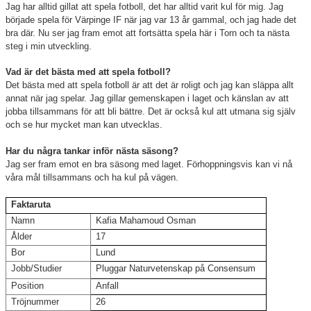
Jag har alltid gillat att spela fotboll, det har alltid varit kul för mig. Jag
började spela för Värpinge IF när jag var 13 år gammal, och jag hade det
bra där. Nu ser jag fram emot att fortsätta spela här i Torn och ta nästa
steg i min utveckling.
Vad är det bästa med att spela fotboll?
Det bästa med att spela fotboll är att det är roligt och jag kan släppa allt
annat när jag spelar. Jag gillar gemenskapen i laget och känslan av att
jobba tillsammans för att bli bättre. Det är också kul att utmana sig själv
och se hur mycket man kan utvecklas.
Har du några tankar inför nästa säsong?
Jag ser fram emot en bra säsong med laget. Förhoppningsvis kan vi nå
våra mål tillsammans och ha kul på vägen.
Faktaruta
Namn
Kafia Mahamoud Osman
Ålder
17
Bor
Lund
Jobb/Studier
Pluggar Naturvetenskap på Consensum
Position
Anfall
Tröjnummer
26