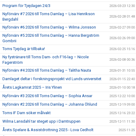
Program för Tjejdagen 24/3
2026-03-23 12:30
Nyförvärv #7 2026 till Torns Damlag – Lisa Henrikson
2026-02-28 01:48
Bergdahl
Nyförvärv #6 2026 till Torns Damlag – Wilma Jonsson
2026-02-27 09:00
Nyförvärv #5 2026 till Torns Damlag – Hanna Bergström
2026-02-26 09:00
Gombrii
Torns Tjejdag är tillbaka!
2026-02-25 15:16
Ny fystränare till Torns Dam- och F16-lag – Nicole
2026-02-08 00:36
Fagerström
Nyförvärv #4 2026 till Torns Damlag – Talitha Nauta
2026-01-31 10:55
Damlaget deltar i forskningsprojekt vid Lunds universitet
2026-01-15 22:40
Årets Lagkamrat 2025 – Iris Ylinen
2026-01-10 00:18
Nyförvärv #3 2026 till Torns Damlag – Sophia Ansar
2025-12-22 10:00
Nyförvärv #2 2026 till Torns Damlag – Johanna Öhlund
2025-12-19 09:00
Torns IF Dam söker målvakt
2025-12-16 23:22
Wilma Lansdahl tar steget upp i Damtruppen
2025-12-11 11:30
Årets Spelare & Assistdrottning 2025 - Lova Cedholt
2025-11-25