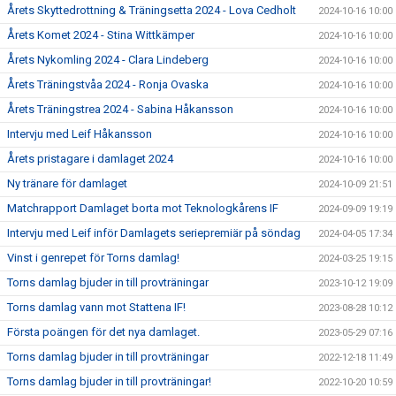
Årets Skyttedrottning & Träningsetta 2024 - Lova Cedholt
2024-10-16 10:00
Årets Komet 2024 - Stina Wittkämper
2024-10-16 10:00
Årets Nykomling 2024 - Clara Lindeberg
2024-10-16 10:00
Årets Träningstvåa 2024 - Ronja Ovaska
2024-10-16 10:00
Årets Träningstrea 2024 - Sabina Håkansson
2024-10-16 10:00
Intervju med Leif Håkansson
2024-10-16 10:00
Årets pristagare i damlaget 2024
2024-10-16 10:00
Ny tränare för damlaget
2024-10-09 21:51
Matchrapport Damlaget borta mot Teknologkårens IF
2024-09-09 19:19
Intervju med Leif inför Damlagets seriepremiär på söndag
2024-04-05 17:34
Vinst i genrepet för Torns damlag!
2024-03-25 19:15
Torns damlag bjuder in till provträningar
2023-10-12 19:09
Torns damlag vann mot Stattena IF!
2023-08-28 10:12
Första poängen för det nya damlaget.
2023-05-29 07:16
Torns damlag bjuder in till provträningar
2022-12-18 11:49
Torns damlag bjuder in till provträningar!
2022-10-20 10:59