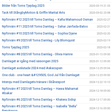
Bilder från Torns Tjejdag 2025
2025-03-19 21:33
Tack till StångbyMotion & Griffin Martial Arts
2025-03-02 23:08
Nyförvärv #12 2025 till Torns Damlag – Kafia Mahamoud Osman
2025-02-27
Nyförvärv #11 2025 till Torns Damlag – Sahar Janfada-Baloo
2025-02-21
Nyförvärv #10 2025 till Torns Damlag – Sophia Djane
2025-02-20
Nyförvärv #9 2025 till Torns Damlag - Lily Blomquist
2025-02-19
Torns Tjejdag 2025
2025-02-18
Nyförvärv #8 2025 till Torns Damlag - Olivia Hamre
2025-01-15 09:00
Damlaget är igång med säsongen 2025
2025-01-12 09:00
Damlaget avslutade 2024 med Askecupen
2024-12-29 09:04
One club - one heart &#129505; God Jul från Damlaget
2024-12-23 09:00
Intervju med Damlagets tränare i Skånesport
2024-12-22 10:10
Nyförvärv #7 2025 till Torns Damlag – Hawa Mahamat
2024-12-18 09:00
Abakar
Nyförvärv #6 2025 till Torns Damlag – Khatera Sidiqi
2024-12-17 09:00
Nyförvärv #5 2025 till Torns Damlag – Isabella ”Bella”
2024-12-16 09:00
Bengtsson