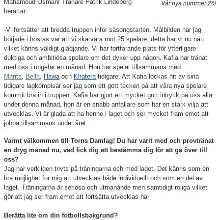
Mahamoud Osman! Tränare Patrik Lindeberg
Vår nya nummer 26!
TRÄNING
berättar:
MATCH
-Vi fortsätter att bredda truppen inför säsongstarten. Målbilden när jag
började i höstas var att vi ska vara runt 25 spelare, detta har vi nu nått
vilket känns väldigt glädjande. Vi har fortfarande plats för ytterligare
KALENDER
duktiga och ambitiösa spelare om det dyker upp någon. Kafia har tränat
med oss i ungefär en månad. Hon har spelat tillsammans med
PRISER
Marita
,
Bella
,
Hawa
och
Khatera
tidigare. Att Kafia lockas hit av sina
tidigare lagkompisar ser jag som ett gott tecken på att våra nya spelare
BILDGALLERI
kommit bra in i truppen. Kafia har gjort ett mycket gott intryck på oss alla
under denna månad, hon är en snabb anfallare som har en stark vilja att
utvecklas. Vi är glada att ha henne i laget och ser mycket fram emot att
KONTAKT
jobba tillsammans under året.
DOKUMENT
Varmt välkommen till Torns Damlag! Du har varit med och provtränat
en dryg månad nu, vad fick dig att bestämma dig för att gå över till
oss?
Jag har verkligen trivts på träningarna och med laget. Det känns som en
bra möjlighet för mig att utvecklas både individuellt och som en del av
laget. Träningarna är seriösa och utmanande men samtidigt roliga vilket
gör att jag ser fram emot att fortsätta utvecklas här
Berätta lite om din fotbollsbakgrund?