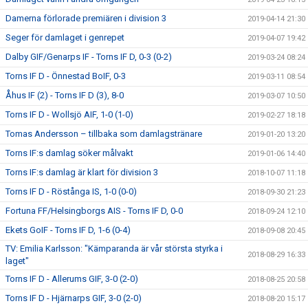
Damerna förlorade premiären i division 3
2019-04-14 21:30
Seger för damlaget i genrepet
2019-04-07 19:42
Dalby GIF/Genarps IF - Torns IF D, 0-3 (0-2)
2019-03-24 08:24
Torns IF D - Önnestad BoIF, 0-3
2019-03-11 08:54
Åhus IF (2) - Torns IF D (3), 8-0
2019-03-07 10:50
Torns IF D - Wollsjö AIF, 1-0 (1-0)
2019-02-27 18:18
Tomas Andersson – tillbaka som damlagstränare
2019-01-20 13:20
Torns IF:s damlag söker målvakt
2019-01-06 14:40
Torns IF:s damlag är klart för division 3
2018-10-07 11:18
Torns IF D - Röstånga IS, 1-0 (0-0)
2018-09-30 21:23
Fortuna FF/Helsingborgs AIS - Torns IF D, 0-0
2018-09-24 12:10
Ekets GoIF - Torns IF D, 1-6 (0-4)
2018-09-08 20:45
TV: Emilia Karlsson: "Kämparanda är vår största styrka i
2018-08-29 16:33
laget"
Torns IF D - Allerums GIF, 3-0 (2-0)
2018-08-25 20:58
Torns IF D - Hjärnarps GIF, 3-0 (2-0)
2018-08-20 15:17