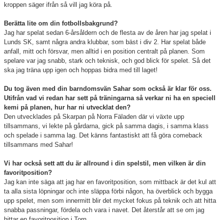
kroppen säger ifrån så vill jag köra på.
Berätta lite om din fotbollsbakgrund?
Jag har spelat sedan 6-årsåldern och de flesta av de åren har jag spelat i
Lunds SK, samt några andra klubbar, som bäst i div 2. Har spelat både
anfall, mitt och försvar, men alltid i en position centralt på planen. Som
spelare var jag snabb, stark och teknisk, och god blick för spelet. Så det
ska jag träna upp igen och hoppas bidra med till laget!
Du tog även med din barndomsvän Sahar som också är klar för oss.
Utifrån vad vi redan har sett på träningarna så verkar ni ha en speciell
kemi på planen, hur har ni utvecklat den?
Den utvecklades på Skarpan på Norra Fäladen där vi växte upp
tillsammans, vi lekte på gårdarna, gick på samma dagis, i samma klass
och spelade i samma lag. Det känns fantastiskt att få göra comeback
tillsammans med Sahar!
Vi har också sett att du är allround i din spelstil, men vilken är din
favoritposition?
Jag kan inte säga att jag har en favoritposition, som mittback är det kul att
ta alla sista löpningar och inte släppa förbi någon, ha överblick och bygga
upp spelet, men som innermitt blir det mycket fokus på teknik och att hitta
snabba passningar, fördela och vara i navet. Det återstår att se om jag
hittar en favoritposition i Torn.