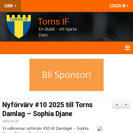
DAM
LOGGA IN
Torns IF
En klubb - ett hjärta
Dam
DAM
NYHETER
TRUPPEN
INTERVJUER
Nyförvärv #10 2025 till Torns
<
>
MANUAL
Damlag – Sophia Djane
2025-02-20
TORNHUSET
Vi välkomnar nyförvärv #10 till Damlaget – Sophia