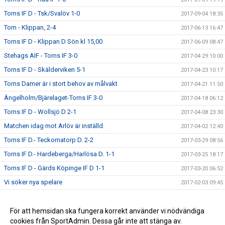
Torns IF D - Tsk/Svalöv 1-0
2017-09-04 18:35
Torn - Klippan, 2-4
2017-06-13 16:47
Torns IF D - Klippan D Sön kl 15,00
2017-06-09 08:47
Stehags AIF - Torns IF 3-0
2017-04-29 10:00
Torns IF D - Skälderviken 5-1
2017-04-23 10:17
Torns Damer är i stort behov av målvakt
2017-04-21 11:50
Ängelholm/Bjärelaget-Torns IF 3-0
2017-04-18 06:12
Torns IF D - Wollsjö D 2-1
2017-04-08 23:30
Matchen idag mot Arlöv är inställd.
2017-04-02 12:40
Torns IF D.- Teckomatorp D. 2-2
2017-03-29 08:56
Torns IF D.- Hardeberga/Harlösa D. 1-1
2017-03-25 18:17
Torns IF D - Gärds Köpinge IF D 1-1
2017-03-20 06:52
Vi söker nya spelare
2017-02-03 09:45
Brons i Harlösa. Grattis tjejer.
2017-01-17 18:06
Harlösaspelen Dam 15/1-17
För att hemsidan ska fungera korrekt använder vi nödvändiga
2016-12-30 09:09
cookies från SportAdmin. Dessa går inte att stänga av.
Askecupen
2016-12-21 20:16