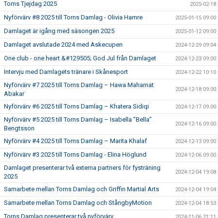
Torns Tjejdag 2025
2025-02-18
Nyförvärv #8 2025 till Torns Damlag - Olivia Hamre
2025-01-15 09:00
Damlaget är igång med säsongen 2025
2025-01-12 09:00
Damlaget avslutade 2024 med Askecupen
2024-12-29 09:04
One club - one heart &#129505; God Jul från Damlaget
2024-12-23 09:00
Intervju med Damlagets tränare i Skånesport
2024-12-22 10:10
Nyförvärv #7 2025 till Torns Damlag – Hawa Mahamat
2024-12-18 09:00
Abakar
Nyförvärv #6 2025 till Torns Damlag – Khatera Sidiqi
2024-12-17 09:00
Nyförvärv #5 2025 till Torns Damlag – Isabella ”Bella”
2024-12-16 09:00
Bengtsson
Nyförvärv #4 2025 till Torns Damlag – Marita Khalaf
2024-12-13 09:00
Nyförvärv #3 2025 till Torns Damlag - Elina Höglund
2024-12-06 09:00
Damlaget presenterar två externa partners för fysträning
2024-12-04 19:08
2025
Samarbete mellan Torns Damlag och Griffin Martial Arts
2024-12-04 19:04
Samarbete mellan Torns Damlag och StångbyMotion
2024-12-04 18:53
Torns Damlag presenterar två nyförvärv
2024-11-06 21:11