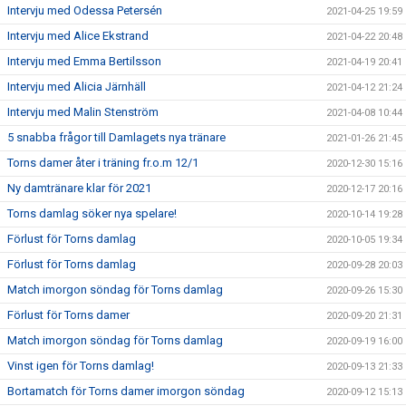
Intervju med Odessa Petersén
2021-04-25 19:59
Intervju med Alice Ekstrand
2021-04-22 20:48
Intervju med Emma Bertilsson
2021-04-19 20:41
Intervju med Alicia Järnhäll
2021-04-12 21:24
Intervju med Malin Stenström
2021-04-08 10:44
5 snabba frågor till Damlagets nya tränare
2021-01-26 21:45
Torns damer åter i träning fr.o.m 12/1
2020-12-30 15:16
Ny damtränare klar för 2021
2020-12-17 20:16
Torns damlag söker nya spelare!
2020-10-14 19:28
Förlust för Torns damlag
2020-10-05 19:34
Förlust för Torns damlag
2020-09-28 20:03
Match imorgon söndag för Torns damlag
2020-09-26 15:30
Förlust för Torns damer
2020-09-20 21:31
Match imorgon söndag för Torns damlag
2020-09-19 16:00
Vinst igen för Torns damlag!
2020-09-13 21:33
Bortamatch för Torns damer imorgon söndag
2020-09-12 15:13