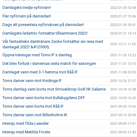
Damlagets tredje nyförvärv!
2022-01-29 10:58
Fler nyförvärv på damsidan!
2022-01-27 15:06
Dags att presentera nyförvärven på damsidan!
2022-01-26 20:01
Damlagets ledartrio fortsätter tillsammans 2022!
2022-01-21 19:13
Vår fantastiske damtränare Zacke fortsätter sin resa med
2021-12-11 11:05
damlaget 2022! &#129505;
Öppna träningar med Torns IF:s damlag
2021-11-26 15:22
Det blev förlust i damernas sista match för säsongen
2021-11-21 13:15
Damlaget vann med 3-1 hemma mot Råå IF
2021-11-08 20:03
Torns damer vann mot Kvidinge IF
2021-10-26 21:07
Torns damlag vann borta mot Strövelstorp GoIF/IK Salamis
2021-10-18 16:38
Torns damer vann borta mot Kullabygdens DFF
2021-10-03 16:20
Torns damer vann borta mot Råå IF
2021-09-20 19:56
Torns damer vann mot Billesholms IK
2021-09-13 20:49
Intervju med Tilda Leander
2021-09-09 17:51
Intervju med Matilda Froste
2021-09-03 21:42