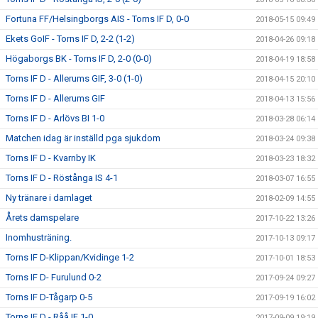
Fortuna FF/Helsingborgs AIS - Torns IF D, 0-0
2018-05-15 09:49
Ekets GoIF - Torns IF D, 2-2 (1-2)
2018-04-26 09:18
Högaborgs BK - Torns IF D, 2-0 (0-0)
2018-04-19 18:58
Torns IF D - Allerums GIF, 3-0 (1-0)
2018-04-15 20:10
Torns IF D - Allerums GIF
2018-04-13 15:56
Torns IF D - Arlövs BI 1-0
2018-03-28 06:14
Matchen idag är inställd pga sjukdom
2018-03-24 09:38
Torns IF D - Kvarnby IK
2018-03-23 18:32
Torns IF D - Röstånga IS 4-1
2018-03-07 16:55
Ny tränare i damlaget
2018-02-09 14:55
Årets damspelare
2017-10-22 13:26
Inomhusträning.
2017-10-13 09:17
Torns IF D-Klippan/Kvidinge 1-2
2017-10-01 18:53
Torns IF D- Furulund 0-2
2017-09-24 09:27
Torns IF D-Tågarp 0-5
2017-09-19 16:02
Torns IF D - Råå IF 1-0
2017-09-09 19:19