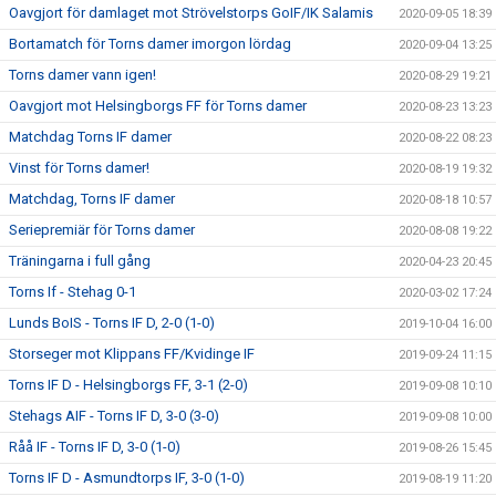
Oavgjort för damlaget mot Strövelstorps GoIF/IK Salamis
2020-09-05 18:39
Bortamatch för Torns damer imorgon lördag
2020-09-04 13:25
Torns damer vann igen!
2020-08-29 19:21
Oavgjort mot Helsingborgs FF för Torns damer
2020-08-23 13:23
Matchdag Torns IF damer
2020-08-22 08:23
Vinst för Torns damer!
2020-08-19 19:32
Matchdag, Torns IF damer
2020-08-18 10:57
Seriepremiär för Torns damer
2020-08-08 19:22
Träningarna i full gång
2020-04-23 20:45
Torns If - Stehag 0-1
2020-03-02 17:24
Lunds BoIS - Torns IF D, 2-0 (1-0)
2019-10-04 16:00
Storseger mot Klippans FF/Kvidinge IF
2019-09-24 11:15
Torns IF D - Helsingborgs FF, 3-1 (2-0)
2019-09-08 10:10
Stehags AIF - Torns IF D, 3-0 (3-0)
2019-09-08 10:00
Råå IF - Torns IF D, 3-0 (1-0)
2019-08-26 15:45
Torns IF D - Asmundtorps IF, 3-0 (1-0)
2019-08-19 11:20