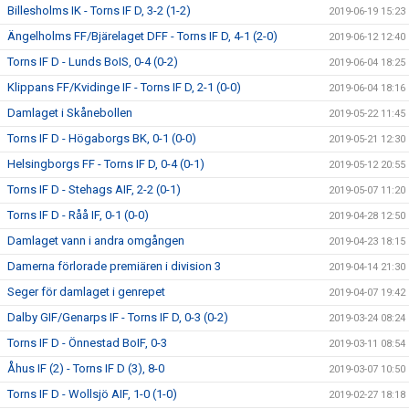
Billesholms IK - Torns IF D, 3-2 (1-2)
2019-06-19 15:23
Ängelholms FF/Bjärelaget DFF - Torns IF D, 4-1 (2-0)
2019-06-12 12:40
Torns IF D - Lunds BoIS, 0-4 (0-2)
2019-06-04 18:25
Klippans FF/Kvidinge IF - Torns IF D, 2-1 (0-0)
2019-06-04 18:16
Damlaget i Skånebollen
2019-05-22 11:45
Torns IF D - Högaborgs BK, 0-1 (0-0)
2019-05-21 12:30
Helsingborgs FF - Torns IF D, 0-4 (0-1)
2019-05-12 20:55
Torns IF D - Stehags AIF, 2-2 (0-1)
2019-05-07 11:20
Torns IF D - Råå IF, 0-1 (0-0)
2019-04-28 12:50
Damlaget vann i andra omgången
2019-04-23 18:15
Damerna förlorade premiären i division 3
2019-04-14 21:30
Seger för damlaget i genrepet
2019-04-07 19:42
Dalby GIF/Genarps IF - Torns IF D, 0-3 (0-2)
2019-03-24 08:24
Torns IF D - Önnestad BoIF, 0-3
2019-03-11 08:54
Åhus IF (2) - Torns IF D (3), 8-0
2019-03-07 10:50
Torns IF D - Wollsjö AIF, 1-0 (1-0)
2019-02-27 18:18