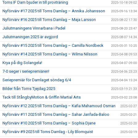
Torns IF Dam bjuder in till provträning
2025-10-18 09:02
Nyförvärv #17 2025 till Torns Damlag – Annika Johansson
2025-09-16 13:34
Nyförvärv #16 2025 till Torns Damlag – Maja Larsson
2025-08-22 17:30
Juliutmaningens Vinnarbana i Padel
2025-08-20 23:47
Juliutmaningen 2025 är avgjord
2025-08-07 14:34
Nyförvärv #15 2025 till Torns Damlag – Camilla Nordbeck
2025-05-31 10:25
Nyförvärv #14 2025 till Torns Damlag – Wilma Nilsson
2025-04-08 09:53
Krya på dig Solangela!
2025-04-07 09:00
7-0 seger i seriepremiären!
2025-04-06 23:23
Seriepremiär för Damlaget söndag 6/4
2025-04-04 15:24
Bilder från Torns Tjejdag 2025
2025-03-19 21:33
Tack till StångbyMotion & Griffin Martial Arts
2025-03-02 23:08
Nyförvärv #12 2025 till Torns Damlag – Kafia Mahamoud Osman
2025-02-27
Nyförvärv #11 2025 till Torns Damlag – Sahar Janfada-Baloo
2025-02-21
Nyförvärv #10 2025 till Torns Damlag – Sophia Djane
2025-02-20
Nyförvärv #9 2025 till Torns Damlag - Lily Blomquist
2025-02-19