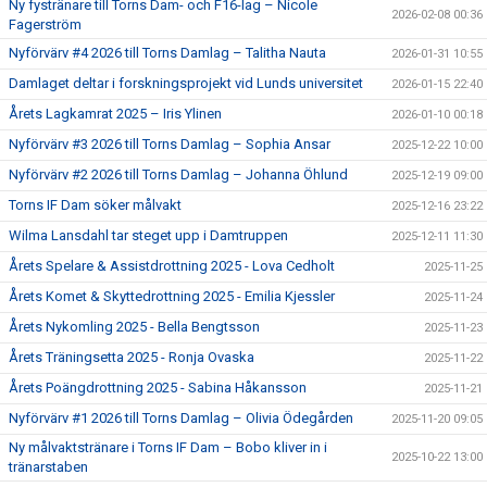
Ny fystränare till Torns Dam- och F16-lag – Nicole
2026-02-08 00:36
Fagerström
Nyförvärv #4 2026 till Torns Damlag – Talitha Nauta
2026-01-31 10:55
Damlaget deltar i forskningsprojekt vid Lunds universitet
2026-01-15 22:40
Årets Lagkamrat 2025 – Iris Ylinen
2026-01-10 00:18
Nyförvärv #3 2026 till Torns Damlag – Sophia Ansar
2025-12-22 10:00
Nyförvärv #2 2026 till Torns Damlag – Johanna Öhlund
2025-12-19 09:00
Torns IF Dam söker målvakt
2025-12-16 23:22
Wilma Lansdahl tar steget upp i Damtruppen
2025-12-11 11:30
Årets Spelare & Assistdrottning 2025 - Lova Cedholt
2025-11-25
Årets Komet & Skyttedrottning 2025 - Emilia Kjessler
2025-11-24
Årets Nykomling 2025 - Bella Bengtsson
2025-11-23
Årets Träningsetta 2025 - Ronja Ovaska
2025-11-22
Årets Poängdrottning 2025 - Sabina Håkansson
2025-11-21
Nyförvärv #1 2026 till Torns Damlag – Olivia Ödegården
2025-11-20 09:05
Ny målvaktstränare i Torns IF Dam – Bobo kliver in i
2025-10-22 13:00
tränarstaben