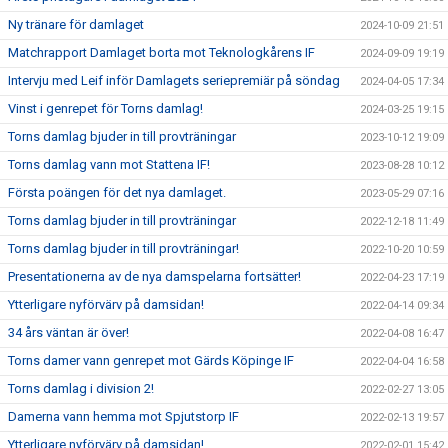
Ny tränare för damlaget
2024-10-09 21:51
Matchrapport Damlaget borta mot Teknologkårens IF
2024-09-09 19:19
Intervju med Leif inför Damlagets seriepremiär på söndag
2024-04-05 17:34
Vinst i genrepet för Torns damlag!
2024-03-25 19:15
Torns damlag bjuder in till provträningar
2023-10-12 19:09
Torns damlag vann mot Stattena IF!
2023-08-28 10:12
Första poängen för det nya damlaget.
2023-05-29 07:16
Torns damlag bjuder in till provträningar
2022-12-18 11:49
Torns damlag bjuder in till provträningar!
2022-10-20 10:59
Presentationerna av de nya damspelarna fortsätter!
2022-04-23 17:19
Ytterligare nyförvärv på damsidan!
2022-04-14 09:34
34 års väntan är över!
2022-04-08 16:47
Torns damer vann genrepet mot Gärds Köpinge IF
2022-04-04 16:58
Torns damlag i division 2!
2022-02-27 13:05
Damerna vann hemma mot Spjutstorp IF
2022-02-13 19:57
Ytterligare nyförvärv på damsidan!
2022-02-01 15:42