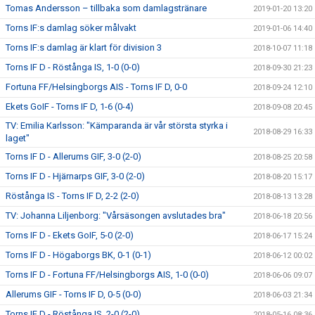
Tomas Andersson – tillbaka som damlagstränare
2019-01-20 13:20
Torns IF:s damlag söker målvakt
2019-01-06 14:40
Torns IF:s damlag är klart för division 3
2018-10-07 11:18
Torns IF D - Röstånga IS, 1-0 (0-0)
2018-09-30 21:23
Fortuna FF/Helsingborgs AIS - Torns IF D, 0-0
2018-09-24 12:10
Ekets GoIF - Torns IF D, 1-6 (0-4)
2018-09-08 20:45
TV: Emilia Karlsson: "Kämparanda är vår största styrka i
2018-08-29 16:33
laget"
Torns IF D - Allerums GIF, 3-0 (2-0)
2018-08-25 20:58
Torns IF D - Hjärnarps GIF, 3-0 (2-0)
2018-08-20 15:17
Röstånga IS - Torns IF D, 2-2 (2-0)
2018-08-13 13:28
TV: Johanna Liljenborg: "Vårsäsongen avslutades bra"
2018-06-18 20:56
Torns IF D - Ekets GoIF, 5-0 (2-0)
2018-06-17 15:24
Torns IF D - Högaborgs BK, 0-1 (0-1)
2018-06-12 00:02
Torns IF D - Fortuna FF/Helsingborgs AIS, 1-0 (0-0)
2018-06-06 09:07
Allerums GIF - Torns IF D, 0-5 (0-0)
2018-06-03 21:34
Torns IF D - Röstånga IS, 2-0 (2-0)
2018-05-16 08:36