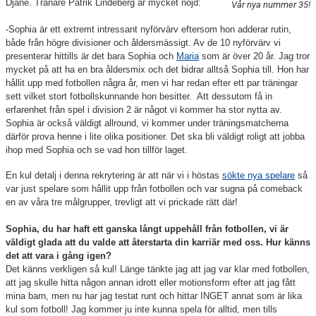
Djane. Tränare Patrik Lindeberg är mycket nöjd:
Vår nya nummer 35!
TRÄNING
-Sophia är ett extremt intressant nyförvärv eftersom hon adderar rutin,
MATCH
både från högre divisioner och åldersmässigt. Av de 10 nyförvärv vi
presenterar hittills är det bara Sophia och
Maria
som är över 20 år. Jag tror
mycket på att ha en bra åldersmix och det bidrar alltså Sophia till. Hon har
KALENDER
hållit upp med fotbollen några år, men vi har redan efter ett par träningar
sett vilket stort fotbollskunnande hon besitter. Att dessutom få in
PRISER
erfarenhet från spel i division 2 är något vi kommer ha stor nytta av.
Sophia är också väldigt allround, vi kommer under träningsmatcherna
BILDGALLERI
därför prova henne i lite olika positioner. Det ska bli väldigt roligt att jobba
ihop med Sophia och se vad hon tillför laget.
KONTAKT
En kul detalj i denna rekrytering är att när vi i höstas
sökte nya spelare
så
var just spelare som hållit upp från fotbollen och var sugna på comeback
DOKUMENT
en av våra tre målgrupper, trevligt att vi prickade rätt där!
Sophia, du har haft ett ganska långt uppehåll från fotbollen, vi är
väldigt glada att du valde att återstarta din karriär med oss. Hur känns
det att vara i gång igen?
Det känns verkligen så kul! Länge tänkte jag att jag var klar med fotbollen,
att jag skulle hitta någon annan idrott eller motionsform efter att jag fått
mina barn, men nu har jag testat runt och hittar INGET annat som är lika
kul som fotboll! Jag kommer ju inte kunna spela för alltid, men tills