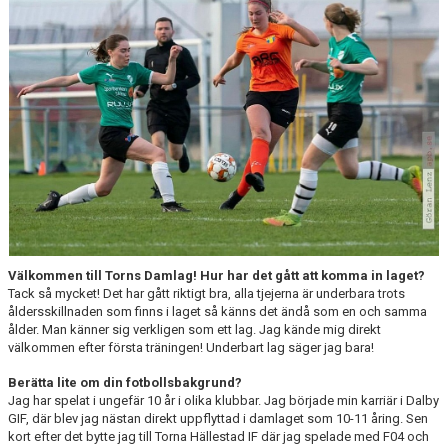
TRÄNING
MATCH
KALENDER
PRISER
BILDGALLERI
KONTAKT
DOKUMENT
Välkommen till Torns Damlag! Hur har det gått att komma in laget?
Tack så mycket! Det har gått riktigt bra, alla tjejerna är underbara trots
åldersskillnaden som finns i laget så känns det ändå som en och samma
ålder. Man känner sig verkligen som ett lag. Jag kände mig direkt
välkommen efter första träningen! Underbart lag säger jag bara!
Berätta lite om din fotbollsbakgrund?
Jag har spelat i ungefär 10 år i olika klubbar. Jag började min karriär i Dalby
GIF, där blev jag nästan direkt uppflyttad i damlaget som 10-11 åring. Sen
kort efter det bytte jag till Torna Hällestad IF där jag spelade med F04 och