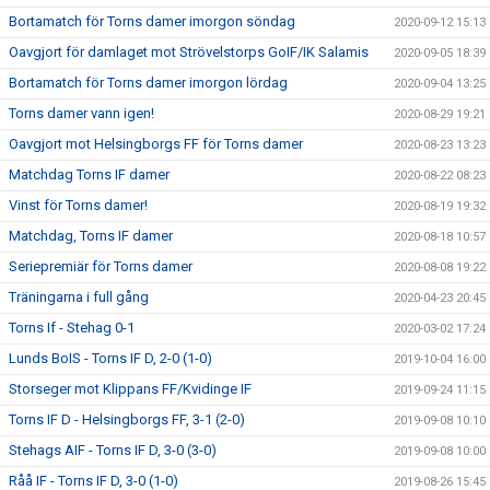
Bortamatch för Torns damer imorgon söndag
2020-09-12 15:13
Oavgjort för damlaget mot Strövelstorps GoIF/IK Salamis
2020-09-05 18:39
Bortamatch för Torns damer imorgon lördag
2020-09-04 13:25
Torns damer vann igen!
2020-08-29 19:21
Oavgjort mot Helsingborgs FF för Torns damer
2020-08-23 13:23
Matchdag Torns IF damer
2020-08-22 08:23
Vinst för Torns damer!
2020-08-19 19:32
Matchdag, Torns IF damer
2020-08-18 10:57
Seriepremiär för Torns damer
2020-08-08 19:22
Träningarna i full gång
2020-04-23 20:45
Torns If - Stehag 0-1
2020-03-02 17:24
Lunds BoIS - Torns IF D, 2-0 (1-0)
2019-10-04 16:00
Storseger mot Klippans FF/Kvidinge IF
2019-09-24 11:15
Torns IF D - Helsingborgs FF, 3-1 (2-0)
2019-09-08 10:10
Stehags AIF - Torns IF D, 3-0 (3-0)
2019-09-08 10:00
Råå IF - Torns IF D, 3-0 (1-0)
2019-08-26 15:45