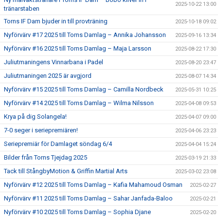
2025-10-22 13:00
tränarstaben
Torns IF Dam bjuder in till provträning
2025-10-18 09:02
Nyförvärv #17 2025 till Torns Damlag – Annika Johansson
2025-09-16 13:34
Nyförvärv #16 2025 till Torns Damlag – Maja Larsson
2025-08-22 17:30
Juliutmaningens Vinnarbana i Padel
2025-08-20 23:47
Juliutmaningen 2025 är avgjord
2025-08-07 14:34
Nyförvärv #15 2025 till Torns Damlag – Camilla Nordbeck
2025-05-31 10:25
Nyförvärv #14 2025 till Torns Damlag – Wilma Nilsson
2025-04-08 09:53
Krya på dig Solangela!
2025-04-07 09:00
7-0 seger i seriepremiären!
2025-04-06 23:23
Seriepremiär för Damlaget söndag 6/4
2025-04-04 15:24
Bilder från Torns Tjejdag 2025
2025-03-19 21:33
Tack till StångbyMotion & Griffin Martial Arts
2025-03-02 23:08
Nyförvärv #12 2025 till Torns Damlag – Kafia Mahamoud Osman
2025-02-27
Nyförvärv #11 2025 till Torns Damlag – Sahar Janfada-Baloo
2025-02-21
Nyförvärv #10 2025 till Torns Damlag – Sophia Djane
2025-02-20