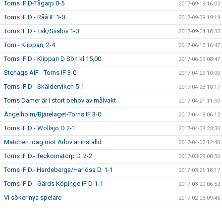
Torns IF D-Tågarp 0-5
2017-09-19 16:02
Torns IF D - Råå IF 1-0
2017-09-09 19:19
Torns IF D - Tsk/Svalöv 1-0
2017-09-04 18:35
Torn - Klippan, 2-4
2017-06-13 16:47
Torns IF D - Klippan D Sön kl 15,00
2017-06-09 08:47
Stehags AIF - Torns IF 3-0
2017-04-29 10:00
Torns IF D - Skälderviken 5-1
2017-04-23 10:17
Torns Damer är i stort behov av målvakt
2017-04-21 11:50
Ängelholm/Bjärelaget-Torns IF 3-0
2017-04-18 06:12
Torns IF D - Wollsjö D 2-1
2017-04-08 23:30
Matchen idag mot Arlöv är inställd.
2017-04-02 12:40
Torns IF D.- Teckomatorp D. 2-2
2017-03-29 08:56
Torns IF D.- Hardeberga/Harlösa D. 1-1
2017-03-25 18:17
Torns IF D - Gärds Köpinge IF D 1-1
2017-03-20 06:52
Vi söker nya spelare
2017-02-03 09:45
Brons i Harlösa. Grattis tjejer.
2017-01-17 18:06