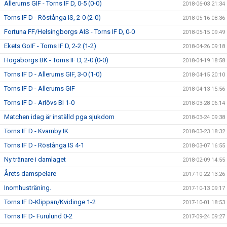
Allerums GIF - Torns IF D, 0-5 (0-0)
2018-06-03 21:34
Torns IF D - Röstånga IS, 2-0 (2-0)
2018-05-16 08:36
Fortuna FF/Helsingborgs AIS - Torns IF D, 0-0
2018-05-15 09:49
Ekets GoIF - Torns IF D, 2-2 (1-2)
2018-04-26 09:18
Högaborgs BK - Torns IF D, 2-0 (0-0)
2018-04-19 18:58
Torns IF D - Allerums GIF, 3-0 (1-0)
2018-04-15 20:10
Torns IF D - Allerums GIF
2018-04-13 15:56
Torns IF D - Arlövs BI 1-0
2018-03-28 06:14
Matchen idag är inställd pga sjukdom
2018-03-24 09:38
Torns IF D - Kvarnby IK
2018-03-23 18:32
Torns IF D - Röstånga IS 4-1
2018-03-07 16:55
Ny tränare i damlaget
2018-02-09 14:55
Årets damspelare
2017-10-22 13:26
Inomhusträning.
2017-10-13 09:17
Torns IF D-Klippan/Kvidinge 1-2
2017-10-01 18:53
Torns IF D- Furulund 0-2
2017-09-24 09:27