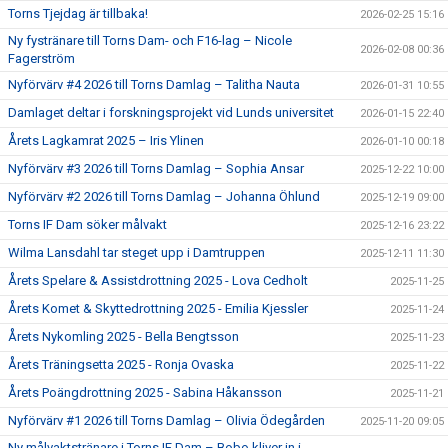
Torns Tjejdag är tillbaka!
2026-02-25 15:16
Ny fystränare till Torns Dam- och F16-lag – Nicole
2026-02-08 00:36
Fagerström
Nyförvärv #4 2026 till Torns Damlag – Talitha Nauta
2026-01-31 10:55
Damlaget deltar i forskningsprojekt vid Lunds universitet
2026-01-15 22:40
Årets Lagkamrat 2025 – Iris Ylinen
2026-01-10 00:18
Nyförvärv #3 2026 till Torns Damlag – Sophia Ansar
2025-12-22 10:00
Nyförvärv #2 2026 till Torns Damlag – Johanna Öhlund
2025-12-19 09:00
Torns IF Dam söker målvakt
2025-12-16 23:22
Wilma Lansdahl tar steget upp i Damtruppen
2025-12-11 11:30
Årets Spelare & Assistdrottning 2025 - Lova Cedholt
2025-11-25
Årets Komet & Skyttedrottning 2025 - Emilia Kjessler
2025-11-24
Årets Nykomling 2025 - Bella Bengtsson
2025-11-23
Årets Träningsetta 2025 - Ronja Ovaska
2025-11-22
Årets Poängdrottning 2025 - Sabina Håkansson
2025-11-21
Nyförvärv #1 2026 till Torns Damlag – Olivia Ödegården
2025-11-20 09:05
Ny målvaktstränare i Torns IF Dam – Bobo kliver in i