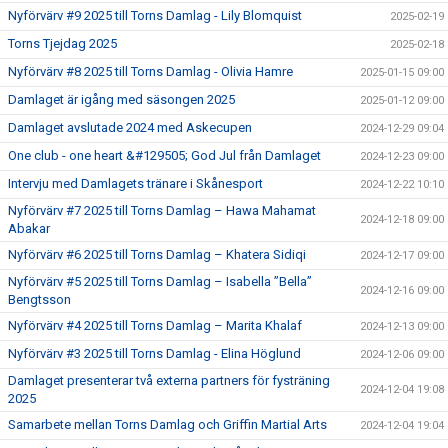
Nyförvärv #9 2025 till Torns Damlag - Lily Blomquist
2025-02-19
Torns Tjejdag 2025
2025-02-18
Nyförvärv #8 2025 till Torns Damlag - Olivia Hamre
2025-01-15 09:00
Damlaget är igång med säsongen 2025
2025-01-12 09:00
Damlaget avslutade 2024 med Askecupen
2024-12-29 09:04
One club - one heart &#129505; God Jul från Damlaget
2024-12-23 09:00
Intervju med Damlagets tränare i Skånesport
2024-12-22 10:10
Nyförvärv #7 2025 till Torns Damlag – Hawa Mahamat
2024-12-18 09:00
Abakar
Nyförvärv #6 2025 till Torns Damlag – Khatera Sidiqi
2024-12-17 09:00
Nyförvärv #5 2025 till Torns Damlag – Isabella ”Bella”
2024-12-16 09:00
Bengtsson
Nyförvärv #4 2025 till Torns Damlag – Marita Khalaf
2024-12-13 09:00
Nyförvärv #3 2025 till Torns Damlag - Elina Höglund
2024-12-06 09:00
Damlaget presenterar två externa partners för fysträning
2024-12-04 19:08
2025
Samarbete mellan Torns Damlag och Griffin Martial Arts
2024-12-04 19:04