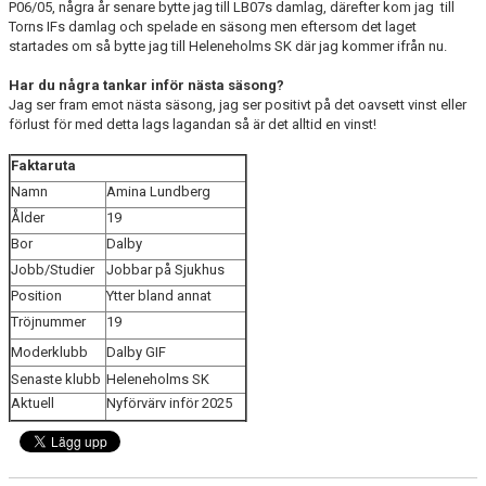
P06/05, några år senare bytte jag till LB07s damlag, därefter kom jag
till
Torns IFs damlag och spelade en säsong men eftersom det laget
startades om så bytte jag till Heleneholms SK där jag kommer ifrån nu.
Har du några tankar inför nästa säsong?
Jag ser fram emot nästa säsong, jag ser positivt på det oavsett vinst eller
förlust för med detta lags lagandan så är det alltid en vinst!
Faktaruta
Namn
Amina Lundberg
Ålder
19
Bor
Dalby
Jobb/Studier
Jobbar på Sjukhus
Position
Ytter bland annat
Tröjnummer
19
Moderklubb
Dalby GIF
Senaste klubb
Heleneholms SK
Aktuell
Nyförvärv inför 2025