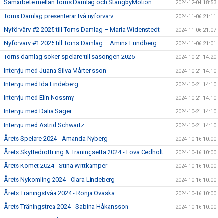
Samarbete mellan Torns Damlag och StångbyMotion
2024-12-04 18:53
Torns Damlag presenterar två nyförvärv
2024-11-06 21:11
Nyförvärv #2 2025 till Torns Damlag – Maria Widenstedt
2024-11-06 21:07
Nyförvärv #1 2025 till Torns Damlag – Amina Lundberg
2024-11-06 21:01
Torns damlag söker spelare till säsongen 2025
2024-10-21 14:20
Intervju med Juana Silva Mårtensson
2024-10-21 14:10
Intervju med Ida Lindeberg
2024-10-21 14:10
Intervju med Elin Nossmy
2024-10-21 14:10
Intervju med Dalia Sager
2024-10-21 14:10
Intervju med Astrid Schwartz
2024-10-21 14:10
Årets Spelare 2024 - Amanda Nyberg
2024-10-16 10:00
Årets Skyttedrottning & Träningsetta 2024 - Lova Cedholt
2024-10-16 10:00
Årets Komet 2024 - Stina Wittkämper
2024-10-16 10:00
Årets Nykomling 2024 - Clara Lindeberg
2024-10-16 10:00
Årets Träningstvåa 2024 - Ronja Ovaska
2024-10-16 10:00
Årets Träningstrea 2024 - Sabina Håkansson
2024-10-16 10:00