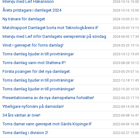
Intervju med Leif Håkansson
2024-10-16 10:00
Årets pristagare i damlaget 2024
2024-10-16 10:00
Ny tränare för damlaget
2024-10-09 21:51
Matchrapport Damlaget borta mot Teknologkårens IF
2024-09-09 19:19
Intervju med Leif inför Damlagets seriepremiär på söndag
2024-04-05 17:34
Vinst i genrepet för Torns damlag!
2024-03-25 19:15
Torns damlag bjuder in till provträningar
2023-10-12 19:09
Torns damlag vann mot Stattena IF!
2023-08-28 10:12
Första poängen för det nya damlaget.
2023-05-29 07:16
Torns damlag bjuder in till provträningar
2022-12-18 11:49
Torns damlag bjuder in till provträningar!
2022-10-20 10:59
Presentationerna av de nya damspelarna fortsätter!
2022-04-23 17:19
Ytterligare nyförvärv på damsidan!
2022-04-14 09:34
34 års väntan är över!
2022-04-08 16:47
Torns damer vann genrepet mot Gärds Köpinge IF
2022-04-04 16:58
Torns damlag i division 2!
2022-02-27 13:05