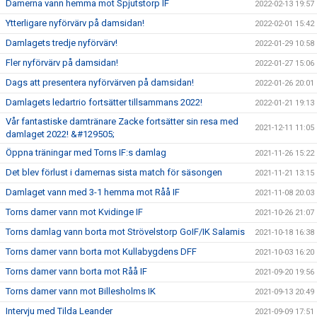
Damerna vann hemma mot Spjutstorp IF
2022-02-13 19:57
Ytterligare nyförvärv på damsidan!
2022-02-01 15:42
Damlagets tredje nyförvärv!
2022-01-29 10:58
Fler nyförvärv på damsidan!
2022-01-27 15:06
Dags att presentera nyförvärven på damsidan!
2022-01-26 20:01
Damlagets ledartrio fortsätter tillsammans 2022!
2022-01-21 19:13
Vår fantastiske damtränare Zacke fortsätter sin resa med
2021-12-11 11:05
damlaget 2022! &#129505;
Öppna träningar med Torns IF:s damlag
2021-11-26 15:22
Det blev förlust i damernas sista match för säsongen
2021-11-21 13:15
Damlaget vann med 3-1 hemma mot Råå IF
2021-11-08 20:03
Torns damer vann mot Kvidinge IF
2021-10-26 21:07
Torns damlag vann borta mot Strövelstorp GoIF/IK Salamis
2021-10-18 16:38
Torns damer vann borta mot Kullabygdens DFF
2021-10-03 16:20
Torns damer vann borta mot Råå IF
2021-09-20 19:56
Torns damer vann mot Billesholms IK
2021-09-13 20:49
Intervju med Tilda Leander
2021-09-09 17:51