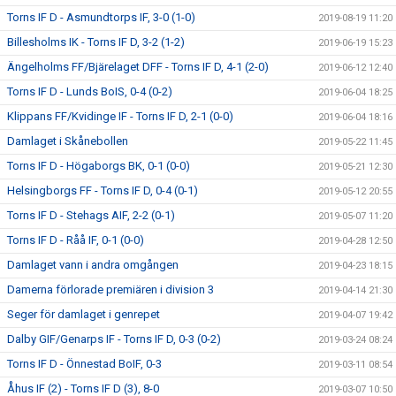
Torns IF D - Asmundtorps IF, 3-0 (1-0)
2019-08-19 11:20
Billesholms IK - Torns IF D, 3-2 (1-2)
2019-06-19 15:23
Ängelholms FF/Bjärelaget DFF - Torns IF D, 4-1 (2-0)
2019-06-12 12:40
Torns IF D - Lunds BoIS, 0-4 (0-2)
2019-06-04 18:25
Klippans FF/Kvidinge IF - Torns IF D, 2-1 (0-0)
2019-06-04 18:16
Damlaget i Skånebollen
2019-05-22 11:45
Torns IF D - Högaborgs BK, 0-1 (0-0)
2019-05-21 12:30
Helsingborgs FF - Torns IF D, 0-4 (0-1)
2019-05-12 20:55
Torns IF D - Stehags AIF, 2-2 (0-1)
2019-05-07 11:20
Torns IF D - Råå IF, 0-1 (0-0)
2019-04-28 12:50
Damlaget vann i andra omgången
2019-04-23 18:15
Damerna förlorade premiären i division 3
2019-04-14 21:30
Seger för damlaget i genrepet
2019-04-07 19:42
Dalby GIF/Genarps IF - Torns IF D, 0-3 (0-2)
2019-03-24 08:24
Torns IF D - Önnestad BoIF, 0-3
2019-03-11 08:54
Åhus IF (2) - Torns IF D (3), 8-0
2019-03-07 10:50