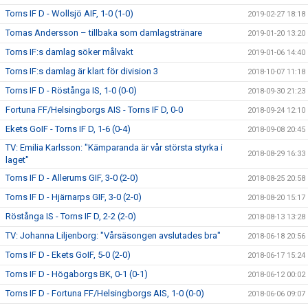
Torns IF D - Wollsjö AIF, 1-0 (1-0)
2019-02-27 18:18
Tomas Andersson – tillbaka som damlagstränare
2019-01-20 13:20
Torns IF:s damlag söker målvakt
2019-01-06 14:40
Torns IF:s damlag är klart för division 3
2018-10-07 11:18
Torns IF D - Röstånga IS, 1-0 (0-0)
2018-09-30 21:23
Fortuna FF/Helsingborgs AIS - Torns IF D, 0-0
2018-09-24 12:10
Ekets GoIF - Torns IF D, 1-6 (0-4)
2018-09-08 20:45
TV: Emilia Karlsson: "Kämparanda är vår största styrka i
2018-08-29 16:33
laget"
Torns IF D - Allerums GIF, 3-0 (2-0)
2018-08-25 20:58
Torns IF D - Hjärnarps GIF, 3-0 (2-0)
2018-08-20 15:17
Röstånga IS - Torns IF D, 2-2 (2-0)
2018-08-13 13:28
TV: Johanna Liljenborg: "Vårsäsongen avslutades bra"
2018-06-18 20:56
Torns IF D - Ekets GoIF, 5-0 (2-0)
2018-06-17 15:24
Torns IF D - Högaborgs BK, 0-1 (0-1)
2018-06-12 00:02
Torns IF D - Fortuna FF/Helsingborgs AIS, 1-0 (0-0)
2018-06-06 09:07