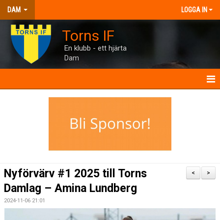
DAM
LOGGA IN
Torns IF
En klubb - ett hjärta
Dam
DAM
NYHETER
TRUPPEN
INTERVJUER
Nyförvärv #1 2025 till Torns
<
>
MANUAL
Damlag – Amina Lundberg
2024-11-06 21:01
TORNHUSET