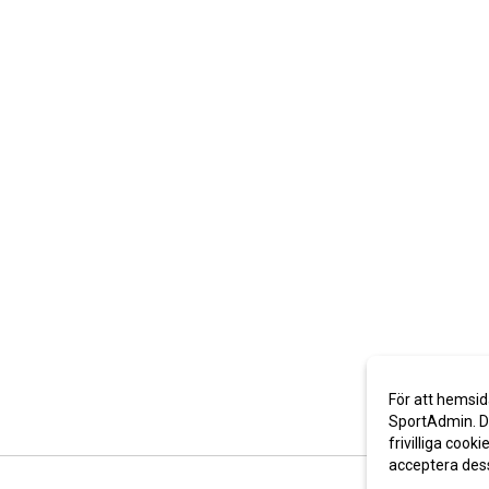
För att hemsid
SportAdmin. De
frivilliga cooki
acceptera des