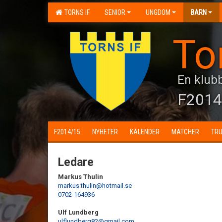
TORNS IF
SENIOR
UNGDOM
BARN
To
En klubb
F2014
F2014/15
NYHETER
KALENDER
MATCHER
TR
Ledare
Markus Thulin
markus.thulin@hotmail.se
0702-164936
Ulf Lundberg
ulflundberg82@gmail.com