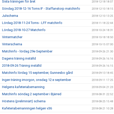
Sista träningen för året
2018-12-18 18:07
Söndag 2018-12-16 Torns IF - Staffanstorp matchinfo
2018-12-10 18:15
Julschema
2018-12-10 13:25
Lördag 2018-11-24 Torns - LFF matchinfo
2018-11-18 22:44
Lördag 2018-10-27 Matchinfo
2018-10-24 18:31
Vintermatcher
2018-10-18 18:50
Vinterschema
2018-10-15 07:00
Matchinfo - lördag 29e September
2018-09-26 21:30
Dagens träning inställd
2018-09-26 16:16
2018-09-26 Träning inställd
2018-09-26 16:15
Matchinfo lördag 15 september, Gunnesbo gård
2018-09-13 18:45
Ingen träning imorgon, onsdag 12:e september
2018-09-11 17:25
Helgens kafeteriabemanning
2018-09-04 21:23
Matchinfo söndag 2 september i Bjärred
2018-08-31 22:52
Höstens (preliminärt) schema
2018-08-25 15:48
Kafeteriabemanningen helgen v36
2018-08-21 10:28