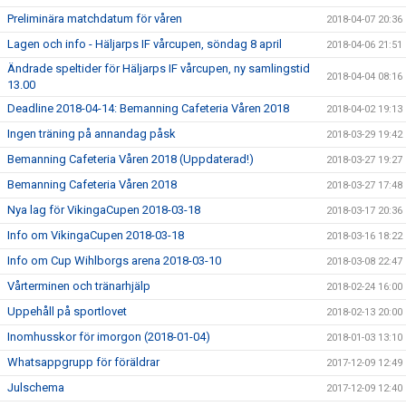
Preliminära matchdatum för våren
2018-04-07 20:36
Lagen och info - Häljarps IF vårcupen, söndag 8 april
2018-04-06 21:51
Ändrade speltider för Häljarps IF vårcupen, ny samlingstid
2018-04-04 08:16
13.00
Deadline 2018-04-14: Bemanning Cafeteria Våren 2018
2018-04-02 19:13
Ingen träning på annandag påsk
2018-03-29 19:42
Bemanning Cafeteria Våren 2018 (Uppdaterad!)
2018-03-27 19:27
Bemanning Cafeteria Våren 2018
2018-03-27 17:48
Nya lag för VikingaCupen 2018-03-18
2018-03-17 20:36
Info om VikingaCupen 2018-03-18
2018-03-16 18:22
Info om Cup Wihlborgs arena 2018-03-10
2018-03-08 22:47
Vårterminen och tränarhjälp
2018-02-24 16:00
Uppehåll på sportlovet
2018-02-13 20:00
Inomhusskor för imorgon (2018-01-04)
2018-01-03 13:10
Whatsappgrupp för föräldrar
2017-12-09 12:49
Julschema
2017-12-09 12:40