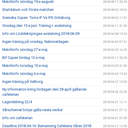
Matchinfo söndag 19:e augusti
2018-08-17 20:34
Startdatum och första matchen
2018-08-02 18:05
Svenska Cupen: Torns IF Vs IFK Göteborg
2018-08-02 17:41
Onsdag den 13:e juni: Träning + avslutning
2018-06-11 21:40
Info om Löddeköpinges avslutning 2018-06-09
2018-06-08 19:52
Ingen träning på onsdag. Nationaldagen.
2018-06-04 07:41
Matchinfo söndag 27:e maj
2018-05-25 16:45
Bif Cupen lördag 12:e maj
2018-05-11 20:30
Matchinfo torsdag 10:e maj
2018-05-09 21:00
Matchinfo söndag 6:e maj
2018-05-04 19:42
Ingen träning på Valborg
2018-04-27 13:00
Ny information kring lördagen den 28 april gällande
2018-04-26 22:35
cafeterian
Lagindelning 22/4
2018-04-21 12:11
Vårschemat börjar gälla nästa vecka!
2018-04-21 07:12
Info om cafeterian
2018-04-21 07:00
Deadline 2018-04-16: Bemanning Cafeteria Våren 2018
2018-04-15 12:50