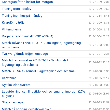
Konstgräs fotbollsskor för imorgon
2017-12-09 12:37
Träning trots höstlov
2017-10-29 19:50
Träning inomhus på måndag
2017-10-14 15:43
Kvarglömd tröja
2017-10-09 16:31
Vinterschema
2017-10-08 16:18
Dagens träning inställd (2017-10-04)
2017-10-04 07:28
Match Tolvans IP 2017-10-07 - Samlingstid, laguttagning
2017-10-03 20:02
och schema
Två kvarglömda tröjor i onsdags
2017-10-01 17:34
Match Staffansvallen 2017-09-23 - Samlingstid,
2017-09-22 20:15
laguttagning och schema
Match GIF Nike - Torns IF Laguttagning och schema
2017-09-08 13:35
Cafeterian
2017-09-05 20:17
Nytt kallelse system
2017-09-03 14:32
Lagutdelning, samlingstider och schema för imorgon (27:e
2017-08-26 08:04
augusti)
Stor efterfråga
2017-08-23 21:51
Match på söndag - vi behöver hjälp
2017-08-22 21:35