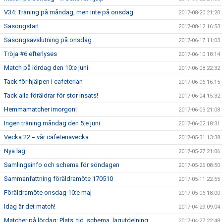
V34: Träning på måndag, men inte på onsdag
2017-08-20 21:20
Säsongstart
2017-08-12 16:53
Säsongsavslutning på onsdag
2017-06-17 11:03
Tröja #6 efterlyses
2017-06-10 18:14
Match på lördag den 10:e juni
2017-06-08 22:32
Tack för hjälpen i cafeterian
2017-06-06 16:15
Tack alla föräldrar för stor insats!
2017-06-04 15:32
Hemmamatcher imorgon!
2017-06-03 21:08
Ingen träning måndag den 5:e juni
2017-06-02 18:31
Vecka 22 = vår cafeteriavecka
2017-05-31 13:38
Nya lag
2017-05-27 21:06
Samlingsinfo och schema för söndagen
2017-05-26 08:50
Sammanfattning föräldramöte 170510
2017-05-11 22:55
Föräldramöte onsdag 10:e maj
2017-05-06 18:00
Idag är det match!
2017-04-29 09:04
Matcher på lördag: Plats, tid, schema, lagutdelning
2017-04-27 22:48