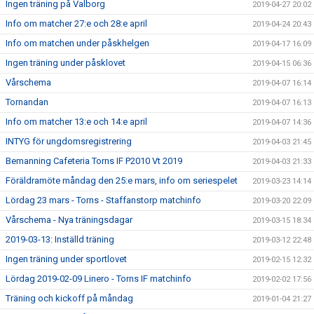
Ingen träning på Valborg
2019-04-27 20:02
Info om matcher 27:e och 28:e april
2019-04-24 20:43
Info om matchen under påskhelgen
2019-04-17 16:09
Ingen träning under påsklovet
2019-04-15 06:36
Vårschema
2019-04-07 16:14
Tornandan
2019-04-07 16:13
Info om matcher 13:e och 14:e april
2019-04-07 14:36
INTYG för ungdomsregistrering
2019-04-03 21:45
Bemanning Cafeteria Torns IF P2010 Vt 2019
2019-04-03 21:33
Föräldramöte måndag den 25:e mars, info om seriespelet
2019-03-23 14:14
Lördag 23 mars - Torns - Staffanstorp matchinfo
2019-03-20 22:09
Vårschema - Nya träningsdagar
2019-03-15 18:34
2019-03-13: Inställd träning
2019-03-12 22:48
Ingen träning under sportlovet
2019-02-15 12:32
Lördag 2019-02-09 Linero - Torns IF matchinfo
2019-02-02 17:56
Träning och kickoff på måndag
2019-01-04 21:27