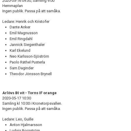
2020-05-16 09:30, Samling 9:00
DOKUMENT
Hemmaplan
Ingen publik. Passa på att samåka.
KONTAKT
Ledare: Henrik och Kristofer
Dante Anker
Emil Magnusson
Emil Ringdahl
Jannick Siegenthaler
Karl Ekelund
Neo Karlsson-Sjöström
Paolo Räthel Pusterla
Sam Daginder
Theodor Jönsson Brynell
Arlövs BI vit - Torns IF orange
2020-05-17 10:30
Samling kl 10:00 i Kronetorpsvallen.
Ingen publik. Passa på att samåka.
Ledare: Leo, Guille
Anton Hjalmarsson
Ludvig Borgström