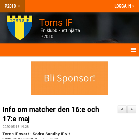
P2010
LOGGA IN
Torns IF
En klubb - ett hjärta
P2010
P2010
NYHETER
KALENDER
MATCHER
Info om matcher den 16:e och
<
>
TRUPPEN
17:e maj
2020-05-13 19:28
BILDGALLERI
Torns IF svart - Södra Sandby IF vit