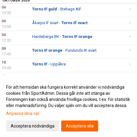
OKTOBER 2026
04
Torns IF guld
- Stehags AIF
-
10:00
04
Åkarps IF svart -
Torns IF svart
-
10:00
04
Hardeberga BK -
Torns IF orange
-
12:00
09
Torns IF orange
- Furulunds IK svart
-
17:45
10
Torns IF
- Uppåkra
-
10:00
11
Borstahusens BK svart -
Torns IF guld
-
14:00
För att hemsidan ska fungera korrekt använder vi nödvändiga
11
Staffanstorp United FC vit -
Torns IF svart
-
cookies från SportAdmin. Dessa går inte att stänga av.
14:30
Föreningen kan också använda frivilliga cookies, t.ex. för statistik
eller marknadsföring. Du väljer själv om du vill acceptera dessa.
Anpassa dina val
Cookie-inställningar
Gå till Webbversion
Acceptera nödvändiga
Acceptera alla