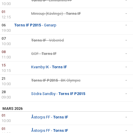
Torns IF
- Limhamns FF
-
10:00
01
Minicup (Kävlinge) -
Torns IF
-
12:15
06
Torns IF P2015
- Genarp
-
19:00
07
Torns IF
- Veberöd
-
10:00
08
GOF -
Torns IF
-
11:00
15
Kvarnby IK -
Torns IF
-
10:15
21
Torns IF P2015
- BK Olympic
-
10:00
28
Södra Sandby -
Torns IF P2015
-
09:00
MARS 2026
01
Åstorps FF -
Torns IF
-
10:00
01
Åstorps FF -
Torns IF
-