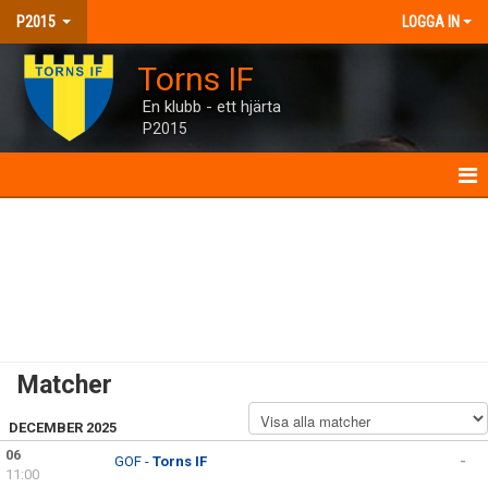
P2015
LOGGA IN
Torns IF
En klubb - ett hjärta
P2015
P2015
NYHETER
KALENDER
MATCHER
Matcher
TRUPPEN
DECEMBER 2025
KONTAKT
06
GOF -
Torns IF
-
11:00