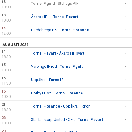
13
Torns IF guld
- Stehags AIF
-
10:00
13
Åkarps IF 1 -
Torns IF svart
-
10:00
14
Hardeberga BK -
Torns IF orange
-
12:00
AUGUSTI 2026
14
Torns IF svart
- Åkarps IF svart
-
18:30
15
Värpinge IF röd -
Torns IF guld
-
10:00
15
Uppåkra -
Torns IF
-
11:30
16
Hörby FF vit -
Torns IF orange
-
10:30
21
Torns IF orange
- Uppåkra IF grön
-
18:30
23
Staffanstorp United FC vit -
Torns IF svart
-
10:00
23