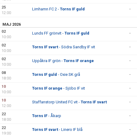
25
Limhamn FC 2 -
Torns IF guld
-
12:00
MAJ 2026
02
Lunds FF grönvit -
Torns IF guld
-
10:00
02
Torns IF svart
- Södra Sandby IF vit
-
10:00
02
Uppåkra IF grön -
Torns IF orange
-
10:00
08
Torns IF guld
- Oxie SK grå
-
18:00
10
Torns IF orange
- Sjöbo IF vit
-
10:00
10
Staffanstorp United FC vit -
Torns IF svart
-
12:00
22
Torns IF
- Åkarp
-
18:00
22
Torns IF svart
- Linero IF blå
-
19:00