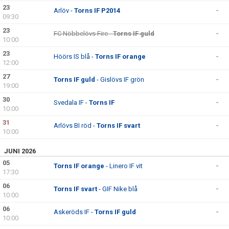
23
Arlöv -
Torns IF P2014
-
09:30
23
FC Nöbbelövs Fire -
Torns IF guld
-
10:00
23
Höörs IS blå -
Torns IF orange
-
12:00
27
Torns IF guld
- Gislövs IF grön
-
19:00
30
Svedala IF -
Torns IF
-
10:00
31
Arlövs BI röd -
Torns IF svart
-
10:00
JUNI 2026
05
Torns IF orange
- Linero IF vit
-
17:30
06
Torns IF svart
- GIF Nike blå
-
10:00
06
Askeröds IF -
Torns IF guld
-
10:00