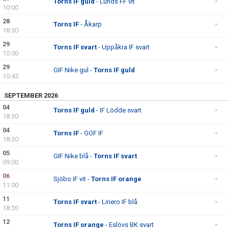
Torns IF guld
- Lunds FF vit
-
10:00
28
Torns IF
- Åkarp
-
18:30
29
Torns IF svart
- Uppåkra IF svart
-
10:00
29
GIF Nike gul -
Torns IF guld
-
10:45
SEPTEMBER 2026
04
Torns IF guld
- IF Lödde svart
-
18:30
04
Torns IF
- GOF IF
-
18:30
05
GIF Nike blå -
Torns IF svart
-
09:00
06
Sjöbo IF vit -
Torns IF orange
-
11:00
11
Torns IF svart
- Linero IF blå
-
18:30
12
Torns IF orange
- Eslövs BK svart
-