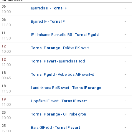
06
Bjärreds IF -
Torns IF
-
10:00
06
Bjärred IF -
Torns IF
-
11:30
11
IF Limhamn Bunkeflo B5 -
Torns IF guld
-
11:30
12
Torns IF orange
- Eslövs BK svart
-
10:00
12
Torns IF svart
- Bjärreds FF röd
-
12:00
18
Torns IF guld
- Veberöds AIF svartvit
-
09:45
18
Landskrona BoIS svart -
Torns IF orange
-
11:30
19
Uppåkra IF svart -
Torns IF svart
-
11:00
25
Torns IF orange
- GIF Nike grön
-
10:00
25
Bara GIF röd -
Torns IF svart
-
12:00