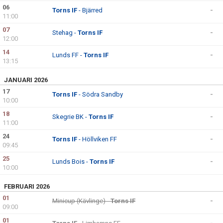
06
Torns IF
- Bjärred
-
11:00
07
Stehag -
Torns IF
-
12:00
14
Lunds FF -
Torns IF
-
13:15
JANUARI 2026
17
Torns IF
- Södra Sandby
-
10:00
18
Skegrie BK -
Torns IF
-
11:00
24
Torns IF
- Höllviken FF
-
09:45
25
Lunds Bois -
Torns IF
-
10:00
FEBRUARI 2026
01
Minicup (Kävlinge) -
Torns IF
-
09:00
01