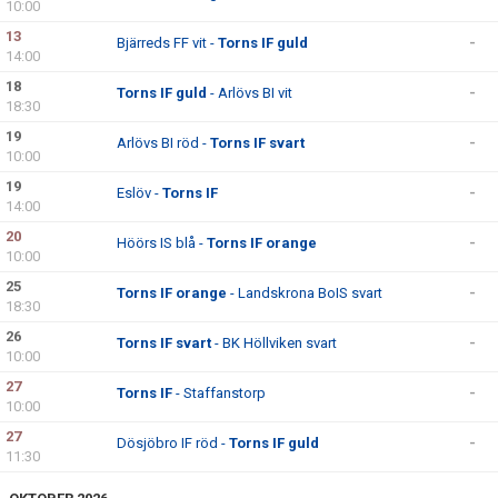
10:00
13
Bjärreds FF vit -
Torns IF guld
-
14:00
18
Torns IF guld
- Arlövs BI vit
-
18:30
19
Arlövs BI röd -
Torns IF svart
-
10:00
19
Eslöv -
Torns IF
-
14:00
20
Höörs IS blå -
Torns IF orange
-
10:00
25
Torns IF orange
- Landskrona BoIS svart
-
18:30
26
Torns IF svart
- BK Höllviken svart
-
10:00
27
Torns IF
- Staffanstorp
-
10:00
27
Dösjöbro IF röd -
Torns IF guld
-
11:30