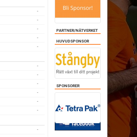
-
-
-
PARTNER/NÄTVERKET
-
HUVUDSPONSOR
-
-
-
-
SPONSORER
-
FACEBOOK
-
-
-