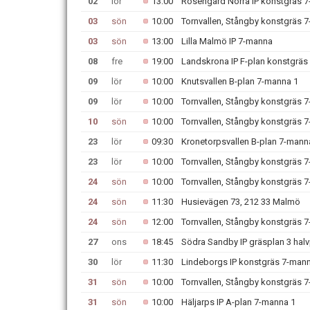
02
lör
13:00
Rosengård Norra IP konstgräs 
03
sön
10:00
Tornvallen, Stångby konstgräs 
03
sön
13:00
Lilla Malmö IP 7-manna
08
fre
19:00
Landskrona IP F-plan konstgräs
09
lör
10:00
Knutsvallen B-plan 7-manna 1
09
lör
10:00
Tornvallen, Stångby konstgräs 
10
sön
10:00
Tornvallen, Stångby konstgräs 
23
lör
09:30
Kronetorpsvallen B-plan 7-mann
23
lör
10:00
Tornvallen, Stångby konstgräs 
24
sön
10:00
Tornvallen, Stångby konstgräs 
24
sön
11:30
Husievägen 73, 212 33 Malmö
24
sön
12:00
Tornvallen, Stångby konstgräs 
27
ons
18:45
Södra Sandby IP gräsplan 3 hal
30
lör
11:30
Lindeborgs IP konstgräs 7-man
31
sön
10:00
Tornvallen, Stångby konstgräs 
31
sön
10:00
Häljarps IP A-plan 7-manna 1