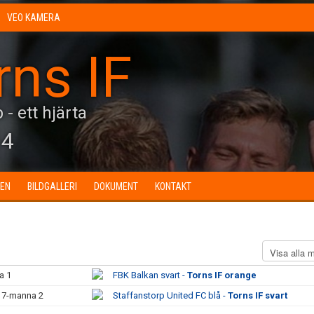
VEO KAMERA
rns IF
 - ett hjärta
14
EN
BILDGALLERI
DOKUMENT
KONTAKT
a 1
FBK Balkan svart -
Torns IF orange
s 7-manna 2
Staffanstorp United FC blå -
Torns IF svart