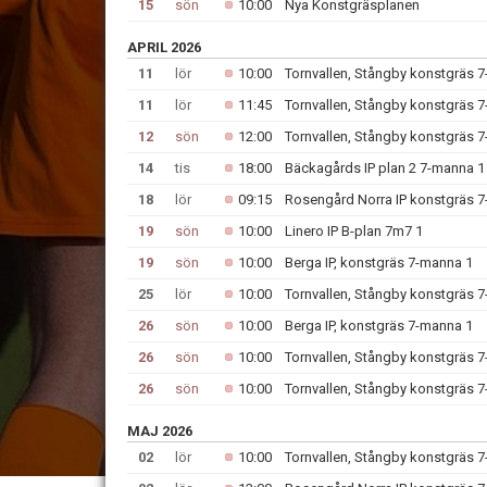
15
sön
10:00
Nya Konstgräsplanen
APRIL 2026
11
lör
10:00
Tornvallen, Stångby konstgräs 
11
lör
11:45
Tornvallen, Stångby konstgräs 
12
sön
12:00
Tornvallen, Stångby konstgräs 
14
tis
18:00
Bäckagårds IP plan 2 7-manna 1
18
lör
09:15
Rosengård Norra IP konstgräs 
19
sön
10:00
Linero IP B-plan 7m7 1
19
sön
10:00
Berga IP, konstgräs 7-manna 1
25
lör
10:00
Tornvallen, Stångby konstgräs 
26
sön
10:00
Berga IP, konstgräs 7-manna 1
26
sön
10:00
Tornvallen, Stångby konstgräs 
26
sön
10:00
Tornvallen, Stångby konstgräs 
MAJ 2026
02
lör
10:00
Tornvallen, Stångby konstgräs 