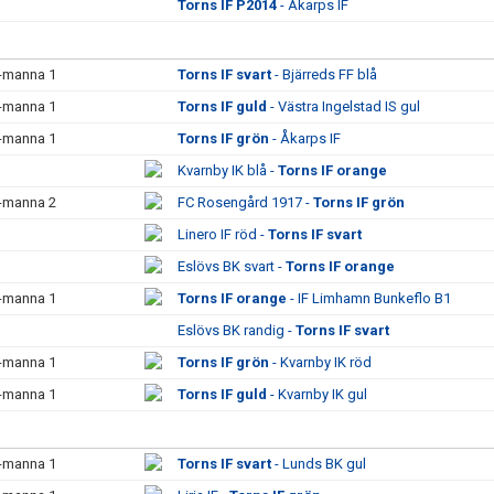
Torns IF P2014
- Åkarps IF
7-manna 1
Torns IF svart
- Bjärreds FF blå
7-manna 1
Torns IF guld
- Västra Ingelstad IS gul
7-manna 1
Torns IF grön
- Åkarps IF
Kvarnby IK blå -
Torns IF orange
7-manna 2
FC Rosengård 1917 -
Torns IF grön
Linero IF röd -
Torns IF svart
Eslövs BK svart -
Torns IF orange
7-manna 1
Torns IF orange
- IF Limhamn Bunkeflo B1
Eslövs BK randig -
Torns IF svart
7-manna 1
Torns IF grön
- Kvarnby IK röd
7-manna 1
Torns IF guld
- Kvarnby IK gul
7-manna 1
Torns IF svart
- Lunds BK gul