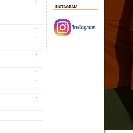
-
INSTAGRAM
-
-
-
-
-
-
-
-
-
-
-
-