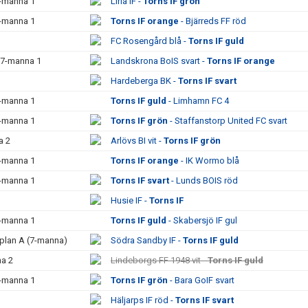
7-manna 1
Liria IF -
Torns IF grön
7-manna 1
Torns IF orange
- Bjärreds FF röd
FC Rosengård blå -
Torns IF guld
 7-manna 1
Landskrona BoIS svart -
Torns IF orange
Hardeberga BK -
Torns IF svart
7-manna 1
Torns IF guld
- Limhamn FC 4
7-manna 1
Torns IF grön
- Staffanstorp United FC svart
a 2
Arlövs BI vit -
Torns IF grön
7-manna 1
Torns IF orange
- IK Wormo blå
7-manna 1
Torns IF svart
- Lunds BOIS röd
Husie IF -
Torns IF
7-manna 1
Torns IF guld
- Skabersjö IF gul
vplan A (7-manna)
Södra Sandby IF -
Torns IF guld
na 2
Lindeborgs FF 1948 vit -
Torns IF guld
7-manna 1
Torns IF grön
- Bara GoIF svart
Häljarps IF röd -
Torns IF svart