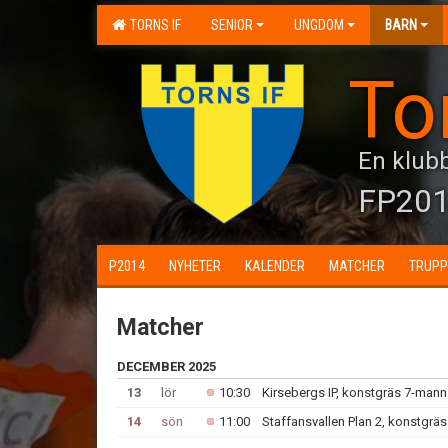
TORNS IF
SENIOR
UNGDOM
BARN
To
En klubb
FP20
P2014
NYHETER
KALENDER
MATCHER
TRUPP
Matcher
DECEMBER 2025
13
lör
10:30
Kirsebergs IP, konstgräs 7-mann
14
sön
11:00
Staffansvallen Plan 2, konstgrä