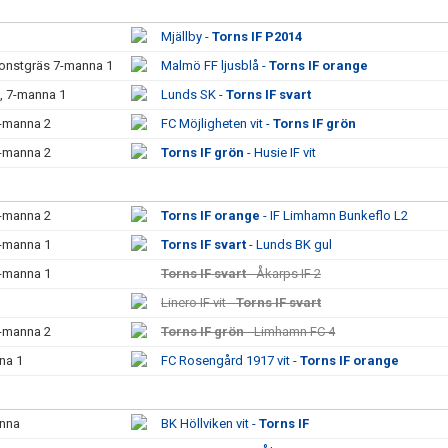
Mjällby -
Torns IF P2014
onstgräs 7-manna 1
Malmö FF ljusblå -
Torns IF orange
, 7-manna 1
Lunds SK -
Torns IF svart
7-manna 2
FC Möjligheten vit -
Torns IF grön
7-manna 2
Torns IF grön
- Husie IF vit
7-manna 2
Torns IF orange
- IF Limhamn Bunkeflo L2
7-manna 1
Torns IF svart
- Lunds BK gul
7-manna 1
Torns IF svart
- Åkarps IF 2
Linero IF vit -
Torns IF svart
7-manna 2
Torns IF grön
- Limhamn FC 4
na 1
FC Rosengård 1917 vit -
Torns IF orange
anna
BK Höllviken vit -
Torns IF