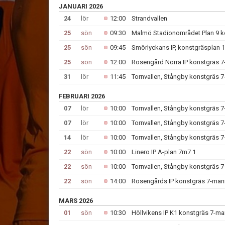
JANUARI 2026
24
lör
12:00
Strandvallen
25
sön
09:30
Malmö Stadionområdet Plan 9 k
25
sön
09:45
Smörlyckans IP, konstgräsplan 1
25
sön
12:00
Rosengård Norra IP konstgräs 
31
lör
11:45
Tornvallen, Stångby konstgräs 
FEBRUARI 2026
07
lör
10:00
Tornvallen, Stångby konstgräs 
07
lör
10:00
Tornvallen, Stångby konstgräs 
14
lör
10:00
Tornvallen, Stångby konstgräs 
22
sön
10:00
Linero IP A-plan 7m7 1
22
sön
10:00
Tornvallen, Stångby konstgräs 
22
sön
14:00
Rosengårds IP konstgräs 7-man
MARS 2026
01
sön
10:30
Höllvikens IP K1 konstgräs 7-m