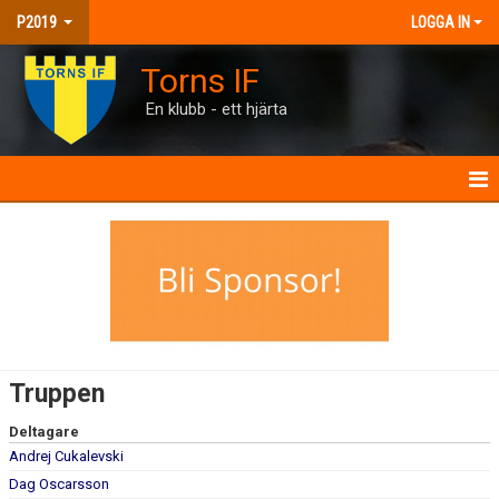
P2019
LOGGA IN
Torns IF
En klubb - ett hjärta
HEM
NYHETER
KALENDER
MATCHER
Truppen
TRUPPEN
Deltagare
Andrej Cukalevski
BILDGALLERI
Dag Oscarsson