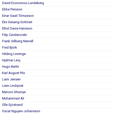
DOKUMENT
David Economou Lundeberg
Ebbe Persson
KONTAKT
Einar Gauti Tómasson
Elis Gesang-Gottowt
Elliot Davis-Hansson
Filip Cavdarovski
Frank Gillberg Nemell
Fred Björk
Hilding Linninge
Hjalmar Leoj
Hugo Berlin
Karl August Pilo
Liam Jensen
Liam Lindqvist
Marcon Shumye
Muhammad Ali
Olle Sjöstrand
Oscar Nguyen-Johansson