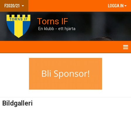
F2020/21
LOGGA IN
Torns IF
En klubb - ett hjärta
HEM
NYHETER
KALENDER
MATCHER
Bildgalleri
TRUPPEN
BILDGALLERI