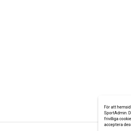
För att hemsid
SportAdmin. De
frivilliga cooki
acceptera des