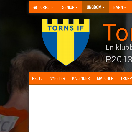
TORNS IF
SENIOR
UNGDOM
BARN
To
En klubb
P201
P2013
NYHETER
KALENDER
MATCHER
TRUPP