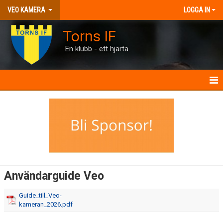
VEO KAMERA
LOGGA IN
Torns IF
En klubb - ett hjärta
INFORMATION
BOKNINGSKALENDER
ANVÄNDARGUIDE VEO
Användarguide Veo
Guide_till_Veo-
kameran_2026.pdf