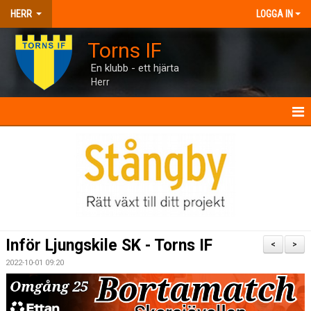
HERR
LOGGA IN
Torns IF
En klubb - ett hjärta
Herr
HERR
NYHETER
KALENDER
MATCHER
Inför Ljungskile SK - Torns IF
<
>
TRUPPEN
2022-10-01 09:20
BILDGALLERI