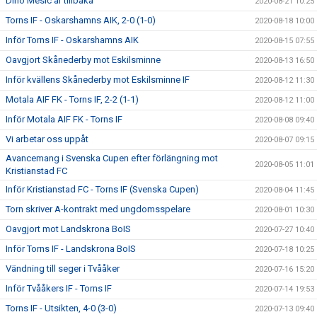
Dino Mesic är tillbaka
2020-08-21 10:25
Torns IF - Oskarshamns AIK, 2-0 (1-0)
2020-08-18 10:00
Inför Torns IF - Oskarshamns AIK
2020-08-15 07:55
Oavgjort Skånederby mot Eskilsminne
2020-08-13 16:50
Inför kvällens Skånederby mot Eskilsminne IF
2020-08-12 11:30
Motala AIF FK - Torns IF, 2-2 (1-1)
2020-08-12 11:00
Inför Motala AIF FK - Torns IF
2020-08-08 09:40
Vi arbetar oss uppåt
2020-08-07 09:15
Avancemang i Svenska Cupen efter förlängning mot
2020-08-05 11:01
Kristianstad FC
Inför Kristianstad FC - Torns IF (Svenska Cupen)
2020-08-04 11:45
Torn skriver A-kontrakt med ungdomsspelare
2020-08-01 10:30
Oavgjort mot Landskrona BoIS
2020-07-27 10:40
Inför Torns IF - Landskrona BoIS
2020-07-18 10:25
Vändning till seger i Tvååker
2020-07-16 15:20
Inför Tvååkers IF - Torns IF
2020-07-14 19:53
Torns IF - Utsikten, 4-0 (3-0)
2020-07-13 09:40