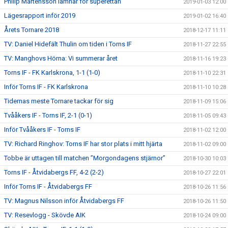
Philip Mårtensson lämnar för superettan
2019-01-03 12:00
Lägesrapport inför 2019
2019-01-02 16:40
Årets Tornare 2018
2018-12-17 11:11
TV: Daniel Hidefält Thulin om tiden i Torns IF
2018-11-27 22:55
TV: Manghovs Hörna: Vi summerar året
2018-11-16 19:23
Torns IF - FK Karlskrona, 1-1 (1-0)
2018-11-10 22:31
Inför Torns IF - FK Karlskrona
2018-11-10 10:28
Tidernas meste Tornare tackar för sig
2018-11-09 15:06
Tvååkers IF - Torns IF, 2-1 (0-1)
2018-11-05 09:43
Inför Tvååkers IF - Torns IF
2018-11-02 12:00
TV: Richard Ringhov: Torns IF har stor plats i mitt hjärta
2018-11-02 09:00
Tobbe är uttagen till matchen ”Morgondagens stjärnor”
2018-10-30 10:03
Torns IF - Åtvidabergs FF, 4-2 (2-2)
2018-10-27 22:01
Inför Torns IF - Åtvidabergs FF
2018-10-26 11:56
TV: Magnus Nilsson inför Åtvidabergs FF
2018-10-26 11:50
TV: Resevlogg - Skövde AIK
2018-10-24 09:00