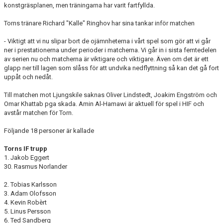
konstgräsplanen, men träningarna har varit fartfyllda.
Torns tränare Richard "Kalle" Ringhov har sina tankar inför matchen
- Viktigt att vi nu slipar bort de ojämnheterna i vårt spel som gör att vi går
ner i prestationerna under perioder i matcherna. Vi går in i sista femtedelen
av serien nu och matcherna är viktigare och viktigare. Även om det är ett
glapp ner till lagen som slåss för att undvika nedflyttning så kan det gå fort
uppåt och nedåt.
Till matchen mot Ljungskile saknas Oliver Lindstedt, Joakim Engström och
Omar Khattab pga skada. Amin Al-Hamawi är aktuell för spel i HIF och
avstår matchen för Torn.
Följande 18 personer är kallade
Torns IF trupp
1. Jakob Eggert
30. Rasmus Norlander
2. Tobias Karlsson
3. Adam Olofsson
4. Kevin Robèrt
5. Linus Persson
6. Ted Sandberg