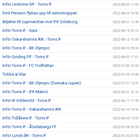
Inför Lindome GIF - Torns IF
2022-08-26 17:00
Emil Persson flyttas upp till seniortruppen
2022-08-24 16:00
Biljetter till cupmatchen mot IFK Göteborg
2022-08-21 15:30
Inför Torns IF - Gais
2022-08-19 22:15
Inför Oskarshamns AIK - Torns IF
2022-08-12 16:00
Inför Torns IF - BK Olympic
2022-08-10 09:24
Inför Qviding FIF - Torns IF
2022-08-05 17:51
Inför Torns IF - FC Trollhättan
2022-07-30 15:00
Tobbe är klar
2022-07-20 15:00
Inför Torns IF - BK Olympic (Svenska cupen)
2022-07-01 13:41
Inför Torns IF - IFK Malmö
2022-06-21 22:21
Inför IK Oddevold - Torns IF
2022-06-17 17:30
Inför Torns IF - Oskarshamns AIK
2022-06-10 19:56
Inför Tvååkers IF - Torns IF
2022-06-03 13:07
Inför Torns IF - Åtvidabergs FF
2022-05-28 20:25
Inför Lunds BK - Torns IF
2022-05-25 07:55