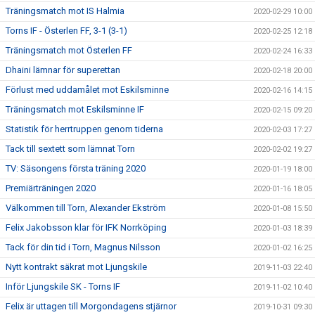
Träningsmatch mot IS Halmia
2020-02-29 10:00
Torns IF - Österlen FF, 3-1 (3-1)
2020-02-25 12:18
Träningsmatch mot Österlen FF
2020-02-24 16:33
Dhaini lämnar för superettan
2020-02-18 20:00
Förlust med uddamålet mot Eskilsminne
2020-02-16 14:15
Träningsmatch mot Eskilsminne IF
2020-02-15 09:20
Statistik för herrtruppen genom tiderna
2020-02-03 17:27
Tack till sextett som lämnat Torn
2020-02-02 19:27
TV: Säsongens första träning 2020
2020-01-19 18:00
Premiärträningen 2020
2020-01-16 18:05
Välkommen till Torn, Alexander Ekström
2020-01-08 15:50
Felix Jakobsson klar för IFK Norrköping
2020-01-03 18:39
Tack för din tid i Torn, Magnus Nilsson
2020-01-02 16:25
Nytt kontrakt säkrat mot Ljungskile
2019-11-03 22:40
Inför Ljungskile SK - Torns IF
2019-11-02 10:40
Felix är uttagen till Morgondagens stjärnor
2019-10-31 09:30