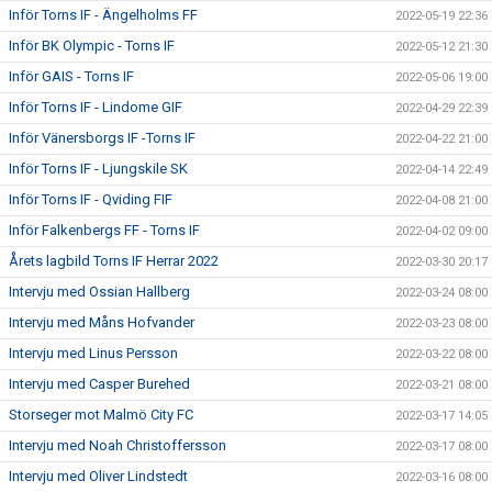
Inför Torns IF - Ängelholms FF
2022-05-19 22:36
Inför BK Olympic - Torns IF
2022-05-12 21:30
Inför GAIS - Torns IF
2022-05-06 19:00
Inför Torns IF - Lindome GIF
2022-04-29 22:39
Inför Vänersborgs IF -Torns IF
2022-04-22 21:00
Inför Torns IF - Ljungskile SK
2022-04-14 22:49
Inför Torns IF - Qviding FIF
2022-04-08 21:00
Inför Falkenbergs FF - Torns IF
2022-04-02 09:00
Årets lagbild Torns IF Herrar 2022
2022-03-30 20:17
Intervju med Ossian Hallberg
2022-03-24 08:00
Intervju med Måns Hofvander
2022-03-23 08:00
Intervju med Linus Persson
2022-03-22 08:00
Intervju med Casper Burehed
2022-03-21 08:00
Storseger mot Malmö City FC
2022-03-17 14:05
Intervju med Noah Christoffersson
2022-03-17 08:00
Intervju med Oliver Lindstedt
2022-03-16 08:00