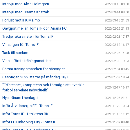
Intervju med Alvin Holmgren
2022-03-15 08:00
Intervju med Osama Khattab
2022-03-14 08:00
Förlust mot IFK Malmö
2022-03-13 21:53
Oavgjort mellan Torns IF och Ariana FC
2022-02-26 21:13
Tredje raka vinsten för Torns IF
2022-02-21 17:37
Vinst igen för Torns IF
2022-02-12 16:47
Tack till spelare
2022-02-08 14:08
Vinst i första träningsmatchen
2022-02-05 19:53
Första träningsmatchen för säsongen
2022-02-04 09:45
Säsongen 2022 startar på måndag 10/1
2022-01-09 18:24
”Erfarenhet, kompetens och förmåga att utveckla
2021-12-17 16:17
fotbollsspelare individuellt”
Nya tränare i herrlaget
2021-12-08 21:51
Inför Åtvidabergs FF - Torns IF
2021-11-20 10:04
Inför Torns IF - Utsiktens BK
2021-11-13 11:12
Inför FC Linköping City - Torns IF
2021-11-07 08:40