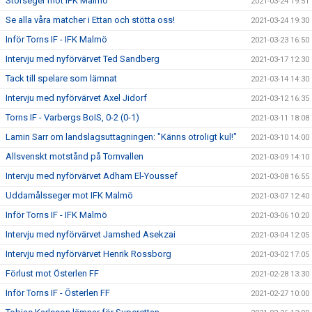
Storseger mot IFK Malmö
2021-03-24 19:51
Se alla våra matcher i Ettan och stötta oss!
2021-03-24 19:30
Inför Torns IF - IFK Malmö
2021-03-23 16:50
Intervju med nyförvärvet Ted Sandberg
2021-03-17 12:30
Tack till spelare som lämnat
2021-03-14 14:30
Intervju med nyförvärvet Axel Jidorf
2021-03-12 16:35
Torns IF - Varbergs BoIS, 0-2 (0-1)
2021-03-11 18:08
Lamin Sarr om landslagsuttagningen: "Känns otroligt kul!"
2021-03-10 14:00
Allsvenskt motstånd på Tornvallen
2021-03-09 14:10
Intervju med nyförvärvet Adham El-Youssef
2021-03-08 16:55
Uddamålsseger mot IFK Malmö
2021-03-07 12:40
Inför Torns IF - IFK Malmö
2021-03-06 10:20
Intervju med nyförvärvet Jamshed Asekzai
2021-03-04 12:05
Intervju med nyförvärvet Henrik Rossborg
2021-03-02 17:05
Förlust mot Österlen FF
2021-02-28 13:30
Inför Torns IF - Österlen FF
2021-02-27 10:00