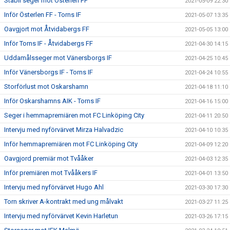
Stabil seger mot Österlen FF
2021-05-09 22:30
Inför Österlen FF - Torns IF
2021-05-07 13:35
Oavgjort mot Åtvidabergs FF
2021-05-05 13:00
Inför Torns IF - Åtvidabergs FF
2021-04-30 14:15
Uddamålsseger mot Vänersborgs IF
2021-04-25 10:45
Inför Vänersborgs IF - Torns IF
2021-04-24 10:55
Storförlust mot Oskarshamn
2021-04-18 11:10
Inför Oskarshamns AIK - Torns IF
2021-04-16 15:00
Seger i hemmapremiären mot FC Linköping City
2021-04-11 20:50
Intervju med nyförvärvet Mirza Halvadzic
2021-04-10 10:35
Inför hemmapremiären mot FC Linköping City
2021-04-09 12:20
Oavgjord premiär mot Tvååker
2021-04-03 12:35
Inför premiären mot Tvååkers IF
2021-04-01 13:50
Intervju med nyförvärvet Hugo Ahl
2021-03-30 17:30
Torn skriver A-kontrakt med ung målvakt
2021-03-27 11:25
Intervju med nyförvärvet Kevin Harletun
2021-03-26 17:15