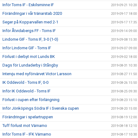
Inför Torns IF - Eskilsminne IF
2019-09-21 10:20
Förändringar i vår tränarstab 2020
2019-09-17 18:00
Seger på Kopparvallen med 2-1
2019-09-17 17:35
Inför Åtvidabergs FF - Torns IF
2019-09-14 09:00
Lindome GIF - Torns IF, 3-0 (1-0)
2019-09-08 15:30
Inför Lindome GIF - Torns IF
2019-09-07 09:00
Förlust i derbyt mot Lunds BK
2019-09-02 18:00
Dags för Lundaderby i Stångby
2019-08-31 10:30
Intervju med nyförvärvet Victor Larsson
2019-08-27 11:50
IK Oddevold - Torns IF, 0-0
2019-08-26 15:50
Inför IK Oddevold - Torns IF
2019-08-25 09:30
Förlust i cupen efter förlängning
2019-08-23 15:10
Inför Jönköpings Södra IF i Svenska cupen
2019-08-20 15:00
Förändringar i spelartruppen
2019-08-19 12:00
Tuff förlust mot Värnamo
2019-08-18 12:10
Inför Torns IF - IFK Värnamo
2019-08-17 10:30