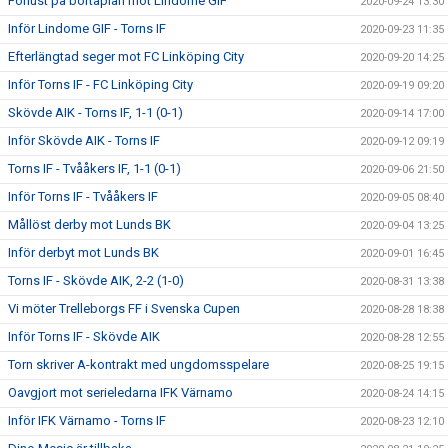
Förlust på bortaplan mot Lindome GIF
2020-09-24 13:30
Inför Lindome GIF - Torns IF
2020-09-23 11:35
Efterlängtad seger mot FC Linköping City
2020-09-20 14:25
Inför Torns IF - FC Linköping City
2020-09-19 09:20
Skövde AIK - Torns IF, 1-1 (0-1)
2020-09-14 17:00
Inför Skövde AIK - Torns IF
2020-09-12 09:19
Torns IF - Tvååkers IF, 1-1 (0-1)
2020-09-06 21:50
Inför Torns IF - Tvååkers IF
2020-09-05 08:40
Mållöst derby mot Lunds BK
2020-09-04 13:25
Inför derbyt mot Lunds BK
2020-09-01 16:45
Torns IF - Skövde AIK, 2-2 (1-0)
2020-08-31 13:38
Vi möter Trelleborgs FF i Svenska Cupen
2020-08-28 18:38
Inför Torns IF - Skövde AIK
2020-08-28 12:55
Torn skriver A-kontrakt med ungdomsspelare
2020-08-25 19:15
Oavgjort mot serieledarna IFK Värnamo
2020-08-24 14:15
Inför IFK Värnamo - Torns IF
2020-08-23 12:10