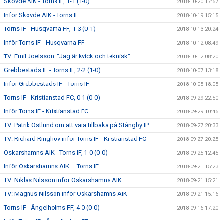
Skövde AIK - Torns IF, 1-1 (1-0)
2018-10-20 17:57
Inför Skövde AIK - Torns IF
2018-10-19 15:15
Torns IF - Husqvarna FF, 1-3 (0-1)
2018-10-13 20:24
Inför Torns IF - Husqvarna FF
2018-10-12 08:49
TV: Emil Joelsson: "Jag är kvick och teknisk"
2018-10-12 08:20
Grebbestads IF - Torns IF, 2-2 (1-0)
2018-10-07 13:18
Inför Grebbestads IF - Torns IF
2018-10-05 18:05
Torns IF - Kristianstad FC, 0-1 (0-0)
2018-09-29 22:50
Inför Torns IF - Kristianstad FC
2018-09-29 10:45
TV: Patrik Östlund om att vara tillbaka på Stångby IP
2018-09-27 20:33
TV: Richard Ringhov inför Torns IF - Kristianstad FC
2018-09-27 20:25
Oskarshamns AIK - Torns IF, 1-0 (0-0)
2018-09-25 12:45
Inför Oskarshamns AIK – Torns IF
2018-09-21 15:23
TV: Niklas Nilsson inför Oskarshamns AIK
2018-09-21 15:21
TV: Magnus Nilsson inför Oskarshamns AIK
2018-09-21 15:16
Torns IF - Ängelholms FF, 4-0 (0-0)
2018-09-16 17:20