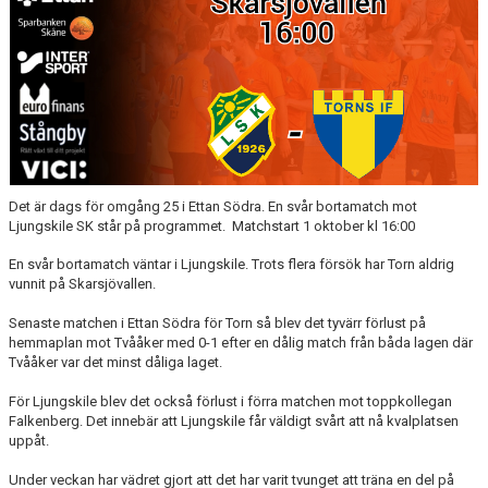
ÅRETS TORNARE
Det är dags för omgång 25 i Ettan Södra. En svår bortamatch mot
Ljungskile SK står på programmet. Matchstart 1 oktober kl 16:00
En svår bortamatch väntar i Ljungskile. Trots flera försök har Torn aldrig
vunnit på Skarsjövallen.
Senaste matchen i Ettan Södra för Torn så blev det tyvärr förlust på
hemmaplan mot Tvååker med 0-1 efter en dålig match från båda lagen där
Tvååker var det minst dåliga laget.
För Ljungskile blev det också förlust i förra matchen mot toppkollegan
Falkenberg. Det innebär att Ljungskile får väldigt svårt att nå kvalplatsen
uppåt.
Under veckan har vädret gjort att det har varit tvunget att träna en del på