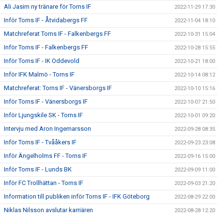
Ali Jasim ny tränare för Torns IF
2022-11-29 17:30
Inför Torns IF - Åtvidabergs FF
2022-11-04 18:10
Matchreferat Torns IF - Falkenbergs FF
2022-10-31 15:04
Inför Torns IF - Falkenbergs FF
2022-10-28 15:55
Inför Torns IF - IK Oddevold
2022-10-21 18:00
Inför IFK Malmö - Torns IF
2022-10-14 08:12
Matchreferat: Torns IF - Vänersborgs IF
2022-10-10 15:16
Inför Torns IF - Vänersborgs IF
2022-10-07 21:50
Inför Ljungskile SK - Torns IF
2022-10-01 09:20
Intervju med Aron Ingemarsson
2022-09-28 08:35
Inför Torns IF - Tvååkers IF
2022-09-23 23:08
Inför Ängelholms FF - Torns IF
2022-09-16 15:00
Inför Torns IF - Lunds BK
2022-09-09 11:00
Inför FC Trollhättan - Torns IF
2022-09-03 21:20
Information till publiken inför Torns IF - IFK Göteborg
2022-08-29 22:00
Niklas Nilsson avslutar karriären
2022-08-28 12:20