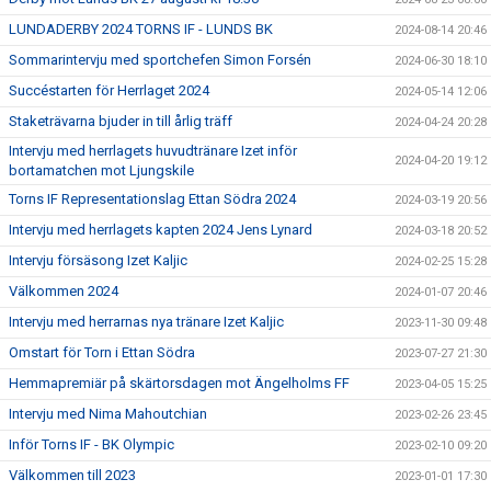
LUNDADERBY 2024 TORNS IF - LUNDS BK
2024-08-14 20:46
Sommarintervju med sportchefen Simon Forsén
2024-06-30 18:10
Succéstarten för Herrlaget 2024
2024-05-14 12:06
Staketrävarna bjuder in till årlig träff
2024-04-24 20:28
Intervju med herrlagets huvudtränare Izet inför
2024-04-20 19:12
bortamatchen mot Ljungskile
Torns IF Representationslag Ettan Södra 2024
2024-03-19 20:56
Intervju med herrlagets kapten 2024 Jens Lynard
2024-03-18 20:52
Intervju försäsong Izet Kaljic
2024-02-25 15:28
Välkommen 2024
2024-01-07 20:46
Intervju med herrarnas nya tränare Izet Kaljic
2023-11-30 09:48
Omstart för Torn i Ettan Södra
2023-07-27 21:30
Hemmapremiär på skärtorsdagen mot Ängelholms FF
2023-04-05 15:25
Intervju med Nima Mahoutchian
2023-02-26 23:45
Inför Torns IF - BK Olympic
2023-02-10 09:20
Välkommen till 2023
2023-01-01 17:30