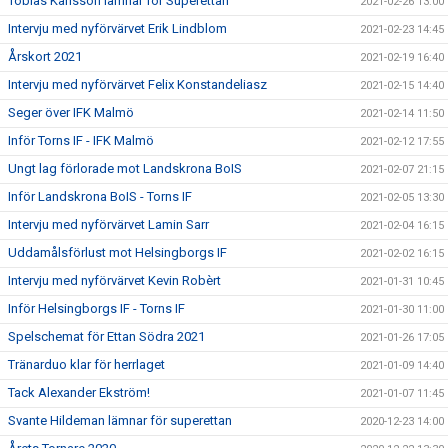
Tobias Karlsson lämnar för Superettan
2021-02-26 13:00
Intervju med nyförvärvet Erik Lindblom
2021-02-23 14:45
Årskort 2021
2021-02-19 16:40
Intervju med nyförvärvet Felix Konstandeliasz
2021-02-15 14:40
Seger över IFK Malmö
2021-02-14 11:50
Inför Torns IF - IFK Malmö
2021-02-12 17:55
Ungt lag förlorade mot Landskrona BoIS
2021-02-07 21:15
Inför Landskrona BoIS - Torns IF
2021-02-05 13:30
Intervju med nyförvärvet Lamin Sarr
2021-02-04 16:15
Uddamålsförlust mot Helsingborgs IF
2021-02-02 16:15
Intervju med nyförvärvet Kevin Robèrt
2021-01-31 10:45
Inför Helsingborgs IF - Torns IF
2021-01-30 11:00
Spelschemat för Ettan Södra 2021
2021-01-26 17:05
Tränarduo klar för herrlaget
2021-01-09 14:40
Tack Alexander Ekström!
2021-01-07 11:45
Svante Hildeman lämnar för superettan
2020-12-23 14:00