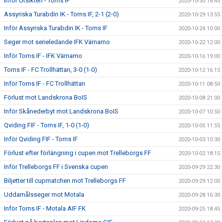
Inför Utsikten - Torns IF
2020-10-30 16:45
Assyriska Turabdin IK - Torns IF, 2-1 (2-0)
2020-10-29 13:55
Inför Assyriska Turabdin IK - Torns IF
2020-10-24 10:00
Seger mot serieledande IFK Värnamo
2020-10-22 12:00
Inför Torns IF - IFK Värnamo
2020-10-16 19:00
Torns IF - FC Trollhättan, 3-0 (1-0)
2020-10-12 16:15
Inför Torns IF - FC Trollhättan
2020-10-11 08:50
Förlust mot Landskrona BoIS
2020-10-08 21:00
Inför Skånederbyt mot Landskrona BoIS
2020-10-07 10:50
Qviding FIF - Torns IF, 1-0 (1-0)
2020-10-05 11:55
Inför Qviding FIF - Torns IF
2020-10-03 10:30
Förlust efter förlängning i cupen mot Trelleborgs FF
2020-10-02 18:15
Inför Trelleborgs FF i Svenska cupen
2020-09-29 22:30
Biljetter till cupmatchen mot Trelleborgs FF
2020-09-29 12:00
Uddamålsseger mot Motala
2020-09-28 16:30
Inför Torns IF - Motala AIF FK
2020-09-25 18:45