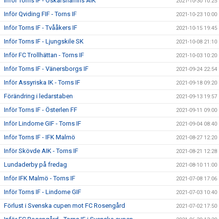
Inför Torns IF - Oskarshamns AIK
2021-10-30 10:25
Inför Qviding FIF - Torns IF
2021-10-23 10:00
Inför Torns IF - Tvååkers IF
2021-10-15 19:45
Inför Torns IF - Ljungskile SK
2021-10-08 21:10
Inför FC Trollhättan - Torns IF
2021-10-03 10:20
Inför Torns IF - Vänersborgs IF
2021-09-24 22:54
Inför Assyriska IK - Torns IF
2021-09-18 09:20
Förändring i ledarstaben
2021-09-13 19:57
Inför Torns IF - Österlen FF
2021-09-11 09:00
Inför Lindome GIF - Torns IF
2021-09-04 08:40
Inför Torns IF - IFK Malmö
2021-08-27 12:20
Inför Skövde AIK - Torns IF
2021-08-21 12:28
Lundaderby på fredag
2021-08-10 11:00
Inför IFK Malmö - Torns IF
2021-07-08 17:06
Inför Torns IF - Lindome GIF
2021-07-03 10:40
Förlust i Svenska cupen mot FC Rosengård
2021-07-02 17:50