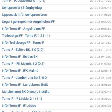
Torn IF - IK Oddevold, 0-1 (0-1)
2019-04-07 10:30
Seriepremiär i Stångby idag
2019-04-06 00:45
Uppsnack inför seriepremiären
2019-04-04 08:25
Seger i genrepet mot Ängelholms FF
2019-03-30 20:30
Inför Torns IF - Ängelholms FF
2019-03-30 09:50
Trelleborgs FF - Torns IF, 1-2 (1-1)
2019-03-23 23:20
Inför Trelleborgs FF - Torns IF
2019-03-23 10:50
Torns IF - Eslövs BK, 6-0 (2-0)
2019-03-21 10:15
Inför Torns IF - Eslövs BK
2019-03-19 12:00
Torns IF - IFK Malmö, 1-2 (0-2)
2019-03-14 09:55
Inför Torns IF - IFK Malmö
2019-03-12 08:14
Torns IF - Landskrona BoIS, 0-0
2019-03-09 17:38
Inför Torns IF - Landskrona BoIS
2019-03-08 08:26
Matchen mot BK Olympic inställd
2019-03-06 09:45
Torns IF - IF Lödde, 2-1 (1-1)
2019-02-28 23:30
Inför Torns IF - IF Lödde
2019-02-28 09:31