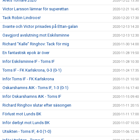
Årets Tornare 2020
2020-12-22 13:30
Victor Larsson lämnar för superettan
2020-12-21 16:45
Tack Robin Lindroos!
2020-12-20 17:30
Svante och Victor prisades på Ettan-galan
2020-12-13 14:20
Oavgjord avslutning mot Eskilsminne
2020-12-13 12:30
Richard "Kalle" Ringhov: Tack för mig
2020-11-30 14:00
En fantastisk epok är över
2020-11-28 19:50
Inför Eskilsminne IF - Torns IF
2020-11-28 10:30
Torns IF - FK Karlskrona, 0-3 (0-1)
2020-11-24 17:35
Inför Torns IF - FK Karlskrona
2020-11-21 10:50
Oskarshamns AIK - Torns IF, 1-3 (0-1)
2020-11-16 17:40
Inför Oskarshamns AIK - Torns IF
2020-11-15 09:40
Richard Ringhov slutar efter säsongen
2020-11-11 20:15
Förlust mot Lunds BK
2020-11-11 17:00
Inför derbyt mot Lunds BK
2020-11-07 10:55
Utsikten - Torns IF, 4-0 (1-0)
2020-11-06 12:45