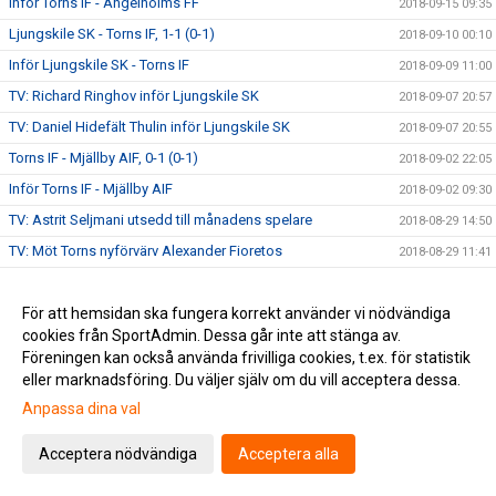
Inför Torns IF - Ängelholms FF
2018-09-15 09:35
Ljungskile SK - Torns IF, 1-1 (0-1)
2018-09-10 00:10
Inför Ljungskile SK - Torns IF
2018-09-09 11:00
TV: Richard Ringhov inför Ljungskile SK
2018-09-07 20:57
TV: Daniel Hidefält Thulin inför Ljungskile SK
2018-09-07 20:55
Torns IF - Mjällby AIF, 0-1 (0-1)
2018-09-02 22:05
Inför Torns IF - Mjällby AIF
2018-09-02 09:30
TV: Astrit Seljmani utsedd till månadens spelare
2018-08-29 14:50
TV: Möt Torns nyförvärv Alexander Fioretos
2018-08-29 11:41
Eskilsminne IF - Torns IF, 3-0 (2-0)
2018-08-26 21:30
För att hemsidan ska fungera korrekt använder vi nödvändiga
Inför Eskilsminne IF - Torns IF
2018-08-25 18:55
cookies från SportAdmin. Dessa går inte att stänga av.
Torns IF - IFK Göteborg, 0-4 (0-1)
2018-08-24 00:10
Föreningen kan också använda frivilliga cookies, t.ex. för statistik
Inför Torns IF - IFK Göteborg
2018-08-23 10:15
eller marknadsföring. Du väljer själv om du vill acceptera dessa.
Publikinfo inför Torns IF - IFK Göteborg
Anpassa dina val
2018-08-22 15:15
Biljetter till Svenska Cupen mot IFK Göteborg
2018-08-21 06:00
Acceptera nödvändiga
Acceptera alla
TV: Möt Torns senaste nyförvärv - Emil Joelsson
2018-08-20 20:49