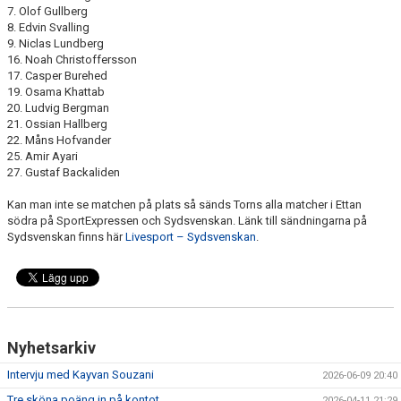
7. Olof Gullberg
8. Edvin Svalling
9. Niclas Lundberg
16. Noah Christoffersson
17. Casper Burehed
19. Osama Khattab
20. Ludvig Bergman
21. Ossian Hallberg
22. Måns Hofvander
25. Amir Ayari
27. Gustaf Backaliden
Kan man inte se matchen på plats så sänds Torns alla matcher i Ettan
södra på SportExpressen och Sydsvenskan. Länk till sändningarna på
Sydsvenskan finns här
Livesport – Sydsvenskan
.
Nyhetsarkiv
Intervju med Kayvan Souzani
2026-06-09 20:40
Tre sköna poäng in på kontot
2026-04-11 21:29