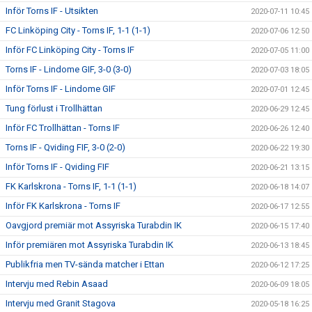
Inför Torns IF - Utsikten
2020-07-11 10:45
FC Linköping City - Torns IF, 1-1 (1-1)
2020-07-06 12:50
Inför FC Linköping City - Torns IF
2020-07-05 11:00
Torns IF - Lindome GIF, 3-0 (3-0)
2020-07-03 18:05
Inför Torns IF - Lindome GIF
2020-07-01 12:45
Tung förlust i Trollhättan
2020-06-29 12:45
Inför FC Trollhättan - Torns IF
2020-06-26 12:40
Torns IF - Qviding FIF, 3-0 (2-0)
2020-06-22 19:30
Inför Torns IF - Qviding FIF
2020-06-21 13:15
FK Karlskrona - Torns IF, 1-1 (1-1)
2020-06-18 14:07
Inför FK Karlskrona - Torns IF
2020-06-17 12:55
Oavgjord premiär mot Assyriska Turabdin IK
2020-06-15 17:40
Inför premiären mot Assyriska Turabdin IK
2020-06-13 18:45
Publikfria men TV-sända matcher i Ettan
2020-06-12 17:25
Intervju med Rebin Asaad
2020-06-09 18:05
Intervju med Granit Stagova
2020-05-18 16:25