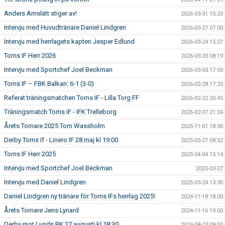
Anders Arnslätt stiger av!
2026-03-31 15:25
Intervju med Huvudtränare Daniel Lindgren
2026-03-27 07:00
Intervju med herrlagets kapten Jesper Edlund
2026-03-24 15:27
Torns IF Herr 2026
2026-03-20 08:19
Intervju med Sportchef Joel Beckman
2026-03-03 17:50
Torns IF – FBK Balkan: 6-1 (3-0)
2026-02-28 17:25
Referat träningsmatchen Torns IF - Lilla Torg FF
2026-02-22 20:45
Träningsmatch Torns IF - IFK Trelleborg
2026-02-07 21:24
Årets Tornare 2025 Tom Wassholm
2025-11-01 18:30
Derby Torns If - Linero IF 28 maj kl 19:00
2025-05-27 08:52
Torns IF Herr 2025
2025-04-04 15:14
Intervju med Sportchef Joel Beckman
2025-03-27
Intervju med Daniel Lindgren
2025-03-24 13:30
Daniel Lindgren ny tränare för Torns IFs herrlag 2025!
2024-11-18 18:00
Årets Tornare Jens Lynard
2024-11-16 19:00
Derby mot Lunds BK 27 augusti kl 18:30
2024-08-23 08:00