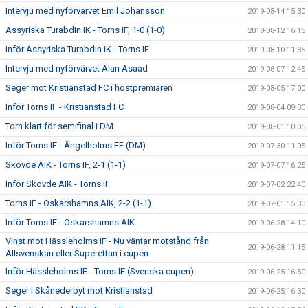
Intervju med nyförvärvet Emil Johansson
2019-08-14 15:30
Assyriska Turabdin IK - Torns IF, 1-0 (1-0)
2019-08-12 16:15
Inför Assyriska Turabdin IK - Torns IF
2019-08-10 11:35
Intervju med nyförvärvet Alan Asaad
2019-08-07 12:45
Seger mot Kristianstad FC i höstpremiären
2019-08-05 17:00
Inför Torns IF - Kristianstad FC
2019-08-04 09:30
Torn klart för semifinal i DM
2019-08-01 10:05
Inför Torns IF - Ängelholms FF (DM)
2019-07-30 11:05
Skövde AIK - Torns IF, 2-1 (1-1)
2019-07-07 16:25
Inför Skövde AIK - Torns IF
2019-07-02 22:40
Torns IF - Oskarshamns AIK, 2-2 (1-1)
2019-07-01 15:30
Inför Torns IF - Oskarshamns AIK
2019-06-28 14:10
Vinst mot Hässleholms IF - Nu väntar motstånd från
2019-06-28 11:15
Allsvenskan eller Superettan i cupen
Inför Hässleholms IF - Torns IF (Svenska cupen)
2019-06-25 16:50
Seger i Skånederbyt mot Kristianstad
2019-06-25 16:30