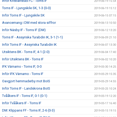
Inför Kristianstad FC - Torns IF
2019-06-19 15:54
Torns IF - Ljungskile SK, 1-3 (0-0)
2019-06-19 15:12
Inför Torns IF - Ljungskile SK
2019-06-15 07:15
Avancemang i DM med stora siffror
2019-06-13 10:50
Inför Näsby IF - Torns IF (DM)
2019-06-12 13:20
Torns IF - Assyriska Turabdin IK, 3-1 (1-1)
2019-06-09 21:10
Inför Torns IF - Assyriska Turabdin IK
2019-06-07 13:30
Utsiktens BK - Torns IF, 4-1 (2-0)
2019-06-04 17:40
Inför Utsiktens BK - Torns IF
2019-06-02 10:20
IFK Värnamo - Torns IF, 0-0
2019-05-30 14:25
Inför IFK Värnamo - Torns IF
2019-05-29 15:35
Oavgjort hemmaderby mot BoIS
2019-05-29 14:55
Inför Torns IF - Landskrona BoIS
2019-05-25 10:24
Tvååkers IF - Torns IF, 0-1 (0-1)
2019-05-19 12:20
Inför Tvååkers IF - Torns IF
2019-05-17 16:40
DM: Klippans FF - Torns IF, 2-6 (0-3)
2019-05-15 19:15