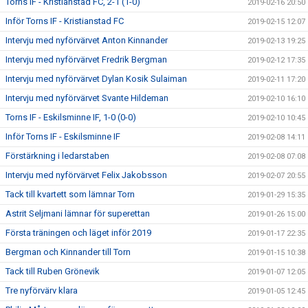
Torns IF - Kristianstad FC, 2-1 (1-0)
2019-02-16 20:50
Inför Torns IF - Kristianstad FC
2019-02-15 12:07
Intervju med nyförvärvet Anton Kinnander
2019-02-13 19:25
Intervju med nyförvärvet Fredrik Bergman
2019-02-12 17:35
Intervju med nyförvärvet Dylan Kosik Sulaiman
2019-02-11 17:20
Intervju med nyförvärvet Svante Hildeman
2019-02-10 16:10
Torns IF - Eskilsminne IF, 1-0 (0-0)
2019-02-10 10:45
Inför Torns IF - Eskilsminne IF
2019-02-08 14:11
Förstärkning i ledarstaben
2019-02-08 07:08
Intervju med nyförvärvet Felix Jakobsson
2019-02-07 20:55
Tack till kvartett som lämnar Torn
2019-01-29 15:35
Astrit Seljmani lämnar för superettan
2019-01-26 15:00
Första träningen och läget inför 2019
2019-01-17 22:35
Bergman och Kinnander till Torn
2019-01-15 10:38
Tack till Ruben Grönevik
2019-01-07 12:05
Tre nyförvärv klara
2019-01-05 12:45