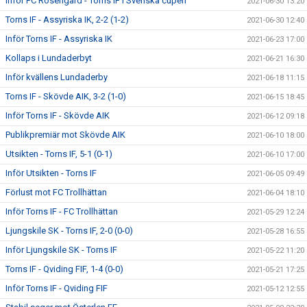
Inför FC Rosengård - Torns IF i Svenska cupen
2021-06-30 13:20
Torns IF - Assyriska IK, 2-2 (1-2)
2021-06-30 12:40
Inför Torns IF - Assyriska IK
2021-06-23 17:00
Kollaps i Lundaderbyt
2021-06-21 16:30
Inför kvällens Lundaderby
2021-06-18 11:15
Torns IF - Skövde AIK, 3-2 (1-0)
2021-06-15 18:45
Inför Torns IF - Skövde AIK
2021-06-12 09:18
Publikpremiär mot Skövde AIK
2021-06-10 18:00
Utsikten - Torns IF, 5-1 (0-1)
2021-06-10 17:00
Inför Utsikten - Torns IF
2021-06-05 09:49
Förlust mot FC Trollhättan
2021-06-04 18:10
Inför Torns IF - FC Trollhättan
2021-05-29 12:24
Ljungskile SK - Torns IF, 2-0 (0-0)
2021-05-28 16:55
Inför Ljungskile SK - Torns IF
2021-05-22 11:20
Torns IF - Qviding FIF, 1-4 (0-0)
2021-05-21 17:25
Inför Torns IF - Qviding FIF
2021-05-12 12:55