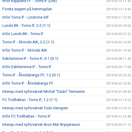
Inför Klippans FF - Torns IF (DM)
2019-05-14 11:30
Första segern på hemmaplan
2019-05-13 15:40
Inför Torns IF - Lindome GIF
2019-05-11 10:30
Lunds BK - Torns IF, 2-2 (1-1)
2019-05-05 23:00
Inför Lunds BK - Torns IF
2019-05-03 21:25
Torns IF - Skövde AIK, 2-2 (1-1)
2019-05-02 16:00
Inför Torns IF - Skövde AIK
2019-05-01 10:50
Eskilsminne IF - Torns IF, 0-1 (0-1)
2019-04-28 11:30
Inför Eskilsminne IF - Torns IF
2019-04-26 17:08
Torns IF - Åtvidabergs FF, 1-2 (0-1)
2019-04-23 22:20
Inför Torns IF - Åtvidabergs FF
2019-04-22 10:35
Intervju med nyförvärvet Michel "Dado" Termanini
2019-04-21 09:40
FC Trollhättan - Torns IF, 1-2 (1-1)
2019-04-14 13:10
Intervju med nyförvärvet Truls Verngren
2019-04-13 10:10
Inför FC Trollhättan - Torns IF
2019-04-12 16:48
Intervju med nyförvärvet Aron Már Brynjarsson
2019-04-09 21:15