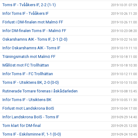
Torns IF - Tvååkers IF, 2-2 (1-1)
2019-10-31 07:59
Inför Torns IF - Tvååkers IF
2019-10-26 11:20
Förlust i DM-finalen mot Malmö FF
2019-10-26 11:00
Inför DM-finalen Torns IF - Malmö FF
2019-10-23 08:20
Oskarshamns AIK - Torns IF, 2-1 (2-0)
2019-10-22 16:50
Inför Oskarshamns AIK - Torns IF
2019-10-19 11:10
Träningsmatch mot Malmö FF
2019-10-18 11:00
Mållöst mot FC Trollhättan
2019-10-18 10:30
Inför Torns IF - FC Trollhättan
2019-10-12 11:00
Torns IF - Utsiktens BK, 2-0 (0-0)
2019-10-10 15:00
Rutinerade Tornare förenas i åskådarleden
2019-10-08 15:45
Inför Torns IF - Utsiktens BK
2019-10-05 11:30
Förlust mot Landskrona BoIS
2019-10-04 17:00
Inför Landskrona BoIS - Torns IF
2019-09-29 14:40
Torn klart för DM-final
2019-09-25 12:00
Torns IF - Eskilsminne IF, 1-1 (0-0)
2019-09-24 10:45