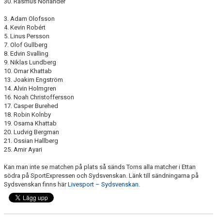
30. Rasmus Norlander
3. Adam Olofsson
4. Kevin Robért
5. Linus Persson
7. Olof Gullberg
8. Edvin Svalling
9. Niklas Lundberg
10. Omar Khattab
13. Joakim Engström
14. Alvin Holmgren
16. Noah Christoffersson
17. Casper Burehed
18. Robin Kolnby
19. Osama Khattab
20. Ludvig Bergman
21. Ossian Hallberg
25. Amir Ayari
Kan man inte se matchen på plats så sänds Torns alla matcher i Ettan
södra på SportExpressen och Sydsvenskan. Länk till sändningarna på
Sydsvenskan finns här
Livesport – Sydsvenskan
.