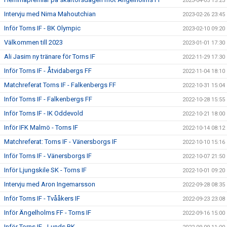
2023-04-05 15:25
Intervju med Nima Mahoutchian
2023-02-26 23:45
Inför Torns IF - BK Olympic
2023-02-10 09:20
Välkommen till 2023
2023-01-01 17:30
Ali Jasim ny tränare för Torns IF
2022-11-29 17:30
Inför Torns IF - Åtvidabergs FF
2022-11-04 18:10
Matchreferat Torns IF - Falkenbergs FF
2022-10-31 15:04
Inför Torns IF - Falkenbergs FF
2022-10-28 15:55
Inför Torns IF - IK Oddevold
2022-10-21 18:00
Inför IFK Malmö - Torns IF
2022-10-14 08:12
Matchreferat: Torns IF - Vänersborgs IF
2022-10-10 15:16
Inför Torns IF - Vänersborgs IF
2022-10-07 21:50
Inför Ljungskile SK - Torns IF
2022-10-01 09:20
Intervju med Aron Ingemarsson
2022-09-28 08:35
Inför Torns IF - Tvååkers IF
2022-09-23 23:08
Inför Ängelholms FF - Torns IF
2022-09-16 15:00
Inför Torns IF - Lunds BK