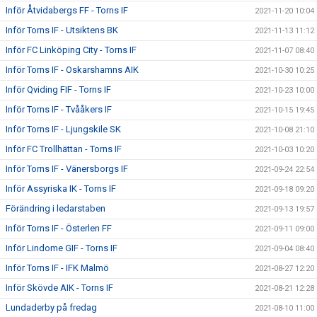
Inför Åtvidabergs FF - Torns IF
2021-11-20 10:04
Inför Torns IF - Utsiktens BK
2021-11-13 11:12
Inför FC Linköping City - Torns IF
2021-11-07 08:40
Inför Torns IF - Oskarshamns AIK
2021-10-30 10:25
Inför Qviding FIF - Torns IF
2021-10-23 10:00
Inför Torns IF - Tvååkers IF
2021-10-15 19:45
Inför Torns IF - Ljungskile SK
2021-10-08 21:10
Inför FC Trollhättan - Torns IF
2021-10-03 10:20
Inför Torns IF - Vänersborgs IF
2021-09-24 22:54
Inför Assyriska IK - Torns IF
2021-09-18 09:20
Förändring i ledarstaben
2021-09-13 19:57
Inför Torns IF - Österlen FF
2021-09-11 09:00
Inför Lindome GIF - Torns IF
2021-09-04 08:40
Inför Torns IF - IFK Malmö
2021-08-27 12:20
Inför Skövde AIK - Torns IF
2021-08-21 12:28
Lundaderby på fredag
2021-08-10 11:00