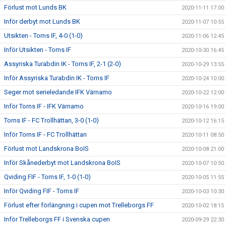
Förlust mot Lunds BK
2020-11-11 17:00
Inför derbyt mot Lunds BK
2020-11-07 10:55
Utsikten - Torns IF, 4-0 (1-0)
2020-11-06 12:45
Inför Utsikten - Torns IF
2020-10-30 16:45
Assyriska Turabdin IK - Torns IF, 2-1 (2-0)
2020-10-29 13:55
Inför Assyriska Turabdin IK - Torns IF
2020-10-24 10:00
Seger mot serieledande IFK Värnamo
2020-10-22 12:00
Inför Torns IF - IFK Värnamo
2020-10-16 19:00
Torns IF - FC Trollhättan, 3-0 (1-0)
2020-10-12 16:15
Inför Torns IF - FC Trollhättan
2020-10-11 08:50
Förlust mot Landskrona BoIS
2020-10-08 21:00
Inför Skånederbyt mot Landskrona BoIS
2020-10-07 10:50
Qviding FIF - Torns IF, 1-0 (1-0)
2020-10-05 11:55
Inför Qviding FIF - Torns IF
2020-10-03 10:30
Förlust efter förlängning i cupen mot Trelleborgs FF
2020-10-02 18:15
Inför Trelleborgs FF i Svenska cupen
2020-09-29 22:30