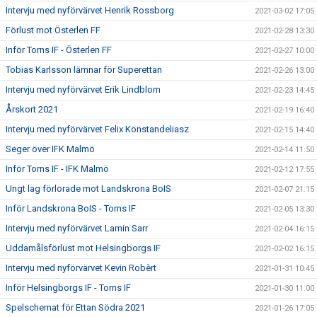
Intervju med nyförvärvet Henrik Rossborg
2021-03-02 17:05
Förlust mot Österlen FF
2021-02-28 13:30
Inför Torns IF - Österlen FF
2021-02-27 10:00
Tobias Karlsson lämnar för Superettan
2021-02-26 13:00
Intervju med nyförvärvet Erik Lindblom
2021-02-23 14:45
Årskort 2021
2021-02-19 16:40
Intervju med nyförvärvet Felix Konstandeliasz
2021-02-15 14:40
Seger över IFK Malmö
2021-02-14 11:50
Inför Torns IF - IFK Malmö
2021-02-12 17:55
Ungt lag förlorade mot Landskrona BoIS
2021-02-07 21:15
Inför Landskrona BoIS - Torns IF
2021-02-05 13:30
Intervju med nyförvärvet Lamin Sarr
2021-02-04 16:15
Uddamålsförlust mot Helsingborgs IF
2021-02-02 16:15
Intervju med nyförvärvet Kevin Robèrt
2021-01-31 10:45
Inför Helsingborgs IF - Torns IF
2021-01-30 11:00
Spelschemat för Ettan Södra 2021
2021-01-26 17:05