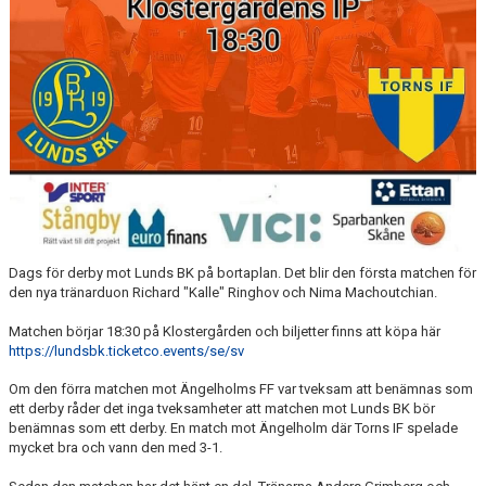
ÅRETS TORNARE
Dags för derby mot Lunds BK på bortaplan. Det blir den första matchen för
den nya tränarduon Richard "Kalle" Ringhov och Nima Machoutchian.
Matchen börjar 18:30 på Klostergården och biljetter finns att köpa här
https://lundsbk.ticketco.events/se/sv
Om den förra matchen mot Ängelholms FF var tveksam att benämnas som
ett derby råder det inga tveksamheter att matchen mot Lunds BK bör
benämnas som ett derby. En match mot Ängelholm där Torns IF spelade
mycket bra och vann den med 3-1.