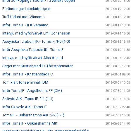
Inför Jönköpings Södra IF i Svenska cupen
2019-08-20 15:00
Förändringar i spelartruppen
2019-08-19 12:00
Tuff förlust mot Värnamo
2019-08-18 12:10
Inför Torns IF - IFK Värnamo
2019-08-17 10:30
Intervju med nyförvärvet Emil Johansson
2019-08-14 15:30
Assyriska Turabdin IK - Torns IF, 1-0 (1-0)
2019-08-12 16:15
Inför Assyriska Turabdin IK - Torns IF
2019-08-10 11:35
Intervju med nyförvärvet Alan Asaad
2019-08-07 12:45
Seger mot Kristianstad FC i höstpremiären
2019-08-05 17:00
Inför Torns IF - Kristianstad FC
2019-08-04 09:30
Torn klart för semifinal i DM
2019-08-01 10:05
Inför Torns IF - Ängelholms FF (DM)
2019-07-30 11:05
Skövde AIK - Torns IF, 2-1 (1-1)
2019-07-07 16:25
Inför Skövde AIK - Torns IF
2019-07-02 22:40
Torns IF - Oskarshamns AIK, 2-2 (1-1)
2019-07-01 15:30
Inför Torns IF - Oskarshamns AIK
2019-06-28 14:10