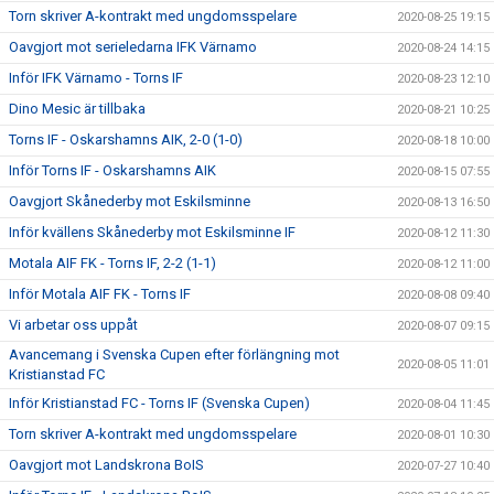
Torn skriver A-kontrakt med ungdomsspelare
2020-08-25 19:15
Oavgjort mot serieledarna IFK Värnamo
2020-08-24 14:15
Inför IFK Värnamo - Torns IF
2020-08-23 12:10
Dino Mesic är tillbaka
2020-08-21 10:25
Torns IF - Oskarshamns AIK, 2-0 (1-0)
2020-08-18 10:00
Inför Torns IF - Oskarshamns AIK
2020-08-15 07:55
Oavgjort Skånederby mot Eskilsminne
2020-08-13 16:50
Inför kvällens Skånederby mot Eskilsminne IF
2020-08-12 11:30
Motala AIF FK - Torns IF, 2-2 (1-1)
2020-08-12 11:00
Inför Motala AIF FK - Torns IF
2020-08-08 09:40
Vi arbetar oss uppåt
2020-08-07 09:15
Avancemang i Svenska Cupen efter förlängning mot
2020-08-05 11:01
Kristianstad FC
Inför Kristianstad FC - Torns IF (Svenska Cupen)
2020-08-04 11:45
Torn skriver A-kontrakt med ungdomsspelare
2020-08-01 10:30
Oavgjort mot Landskrona BoIS
2020-07-27 10:40