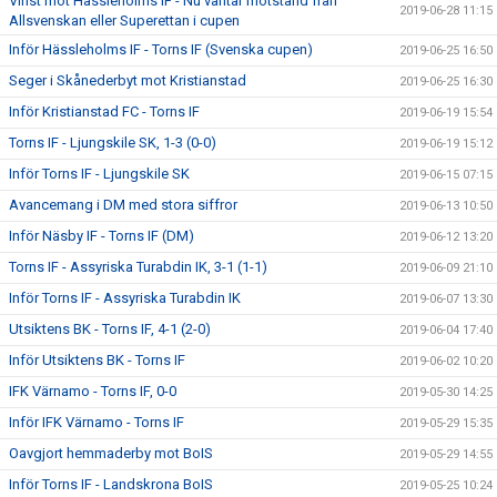
Vinst mot Hässleholms IF - Nu väntar motstånd från
2019-06-28 11:15
Allsvenskan eller Superettan i cupen
Inför Hässleholms IF - Torns IF (Svenska cupen)
2019-06-25 16:50
Seger i Skånederbyt mot Kristianstad
2019-06-25 16:30
Inför Kristianstad FC - Torns IF
2019-06-19 15:54
Torns IF - Ljungskile SK, 1-3 (0-0)
2019-06-19 15:12
Inför Torns IF - Ljungskile SK
2019-06-15 07:15
Avancemang i DM med stora siffror
2019-06-13 10:50
Inför Näsby IF - Torns IF (DM)
2019-06-12 13:20
Torns IF - Assyriska Turabdin IK, 3-1 (1-1)
2019-06-09 21:10
Inför Torns IF - Assyriska Turabdin IK
2019-06-07 13:30
Utsiktens BK - Torns IF, 4-1 (2-0)
2019-06-04 17:40
Inför Utsiktens BK - Torns IF
2019-06-02 10:20
IFK Värnamo - Torns IF, 0-0
2019-05-30 14:25
Inför IFK Värnamo - Torns IF
2019-05-29 15:35
Oavgjort hemmaderby mot BoIS
2019-05-29 14:55
Inför Torns IF - Landskrona BoIS
2019-05-25 10:24