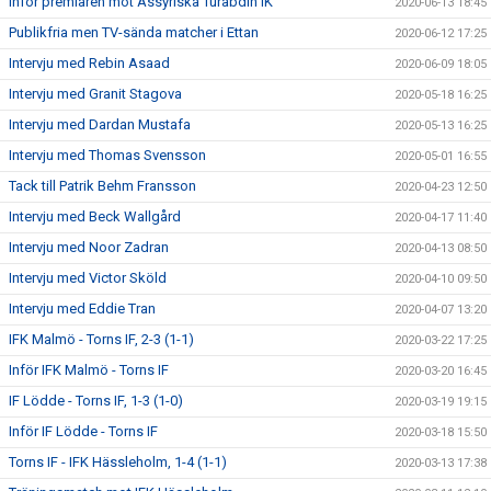
Inför premiären mot Assyriska Turabdin IK
2020-06-13 18:45
Publikfria men TV-sända matcher i Ettan
2020-06-12 17:25
Intervju med Rebin Asaad
2020-06-09 18:05
Intervju med Granit Stagova
2020-05-18 16:25
Intervju med Dardan Mustafa
2020-05-13 16:25
Intervju med Thomas Svensson
2020-05-01 16:55
Tack till Patrik Behm Fransson
2020-04-23 12:50
Intervju med Beck Wallgård
2020-04-17 11:40
Intervju med Noor Zadran
2020-04-13 08:50
Intervju med Victor Sköld
2020-04-10 09:50
Intervju med Eddie Tran
2020-04-07 13:20
IFK Malmö - Torns IF, 2-3 (1-1)
2020-03-22 17:25
Inför IFK Malmö - Torns IF
2020-03-20 16:45
IF Lödde - Torns IF, 1-3 (1-0)
2020-03-19 19:15
Inför IF Lödde - Torns IF
2020-03-18 15:50
Torns IF - IFK Hässleholm, 1-4 (1-1)
2020-03-13 17:38