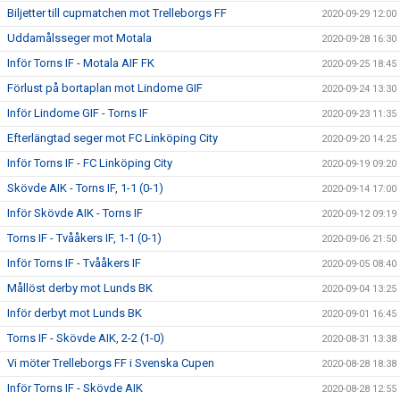
Biljetter till cupmatchen mot Trelleborgs FF
2020-09-29 12:00
Uddamålsseger mot Motala
2020-09-28 16:30
Inför Torns IF - Motala AIF FK
2020-09-25 18:45
Förlust på bortaplan mot Lindome GIF
2020-09-24 13:30
Inför Lindome GIF - Torns IF
2020-09-23 11:35
Efterlängtad seger mot FC Linköping City
2020-09-20 14:25
Inför Torns IF - FC Linköping City
2020-09-19 09:20
Skövde AIK - Torns IF, 1-1 (0-1)
2020-09-14 17:00
Inför Skövde AIK - Torns IF
2020-09-12 09:19
Torns IF - Tvååkers IF, 1-1 (0-1)
2020-09-06 21:50
Inför Torns IF - Tvååkers IF
2020-09-05 08:40
Mållöst derby mot Lunds BK
2020-09-04 13:25
Inför derbyt mot Lunds BK
2020-09-01 16:45
Torns IF - Skövde AIK, 2-2 (1-0)
2020-08-31 13:38
Vi möter Trelleborgs FF i Svenska Cupen
2020-08-28 18:38
Inför Torns IF - Skövde AIK
2020-08-28 12:55