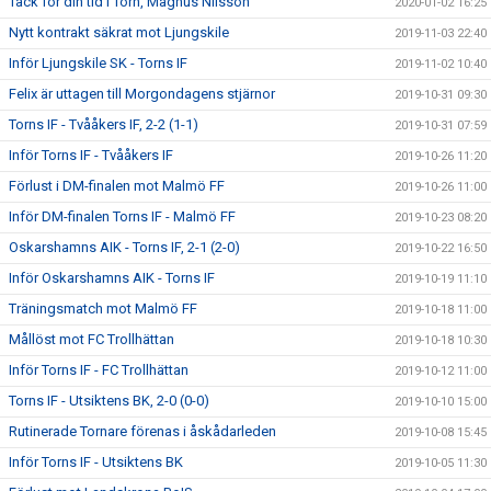
Tack för din tid i Torn, Magnus Nilsson
2020-01-02 16:25
Nytt kontrakt säkrat mot Ljungskile
2019-11-03 22:40
Inför Ljungskile SK - Torns IF
2019-11-02 10:40
Felix är uttagen till Morgondagens stjärnor
2019-10-31 09:30
Torns IF - Tvååkers IF, 2-2 (1-1)
2019-10-31 07:59
Inför Torns IF - Tvååkers IF
2019-10-26 11:20
Förlust i DM-finalen mot Malmö FF
2019-10-26 11:00
Inför DM-finalen Torns IF - Malmö FF
2019-10-23 08:20
Oskarshamns AIK - Torns IF, 2-1 (2-0)
2019-10-22 16:50
Inför Oskarshamns AIK - Torns IF
2019-10-19 11:10
Träningsmatch mot Malmö FF
2019-10-18 11:00
Mållöst mot FC Trollhättan
2019-10-18 10:30
Inför Torns IF - FC Trollhättan
2019-10-12 11:00
Torns IF - Utsiktens BK, 2-0 (0-0)
2019-10-10 15:00
Rutinerade Tornare förenas i åskådarleden
2019-10-08 15:45
Inför Torns IF - Utsiktens BK
2019-10-05 11:30