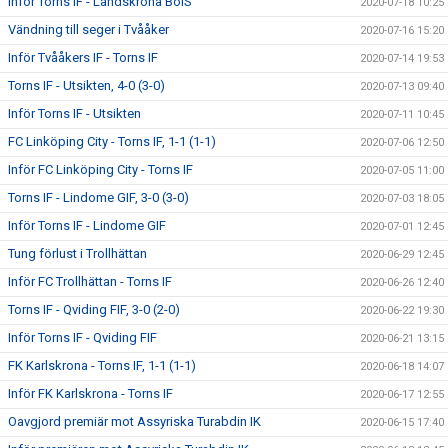
Inför Torns IF - Landskrona BoIS
2020-07-18 10:25
Vändning till seger i Tvååker
2020-07-16 15:20
Inför Tvååkers IF - Torns IF
2020-07-14 19:53
Torns IF - Utsikten, 4-0 (3-0)
2020-07-13 09:40
Inför Torns IF - Utsikten
2020-07-11 10:45
FC Linköping City - Torns IF, 1-1 (1-1)
2020-07-06 12:50
Inför FC Linköping City - Torns IF
2020-07-05 11:00
Torns IF - Lindome GIF, 3-0 (3-0)
2020-07-03 18:05
Inför Torns IF - Lindome GIF
2020-07-01 12:45
Tung förlust i Trollhättan
2020-06-29 12:45
Inför FC Trollhättan - Torns IF
2020-06-26 12:40
Torns IF - Qviding FIF, 3-0 (2-0)
2020-06-22 19:30
Inför Torns IF - Qviding FIF
2020-06-21 13:15
FK Karlskrona - Torns IF, 1-1 (1-1)
2020-06-18 14:07
Inför FK Karlskrona - Torns IF
2020-06-17 12:55
Oavgjord premiär mot Assyriska Turabdin IK
2020-06-15 17:40