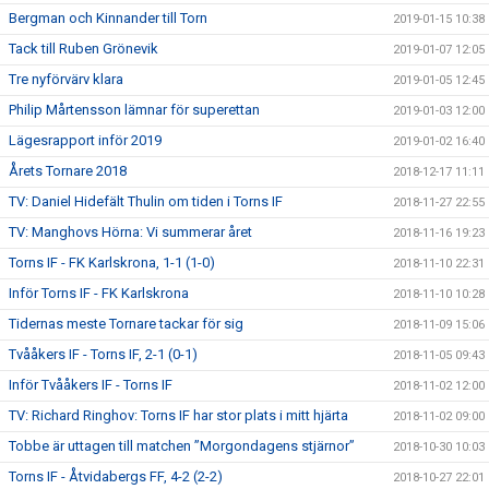
Bergman och Kinnander till Torn
2019-01-15 10:38
Tack till Ruben Grönevik
2019-01-07 12:05
Tre nyförvärv klara
2019-01-05 12:45
Philip Mårtensson lämnar för superettan
2019-01-03 12:00
Lägesrapport inför 2019
2019-01-02 16:40
Årets Tornare 2018
2018-12-17 11:11
TV: Daniel Hidefält Thulin om tiden i Torns IF
2018-11-27 22:55
TV: Manghovs Hörna: Vi summerar året
2018-11-16 19:23
Torns IF - FK Karlskrona, 1-1 (1-0)
2018-11-10 22:31
Inför Torns IF - FK Karlskrona
2018-11-10 10:28
Tidernas meste Tornare tackar för sig
2018-11-09 15:06
Tvååkers IF - Torns IF, 2-1 (0-1)
2018-11-05 09:43
Inför Tvååkers IF - Torns IF
2018-11-02 12:00
TV: Richard Ringhov: Torns IF har stor plats i mitt hjärta
2018-11-02 09:00
Tobbe är uttagen till matchen ”Morgondagens stjärnor”
2018-10-30 10:03
Torns IF - Åtvidabergs FF, 4-2 (2-2)
2018-10-27 22:01