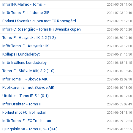
Inför IFK Malmö - Torns IF
2021-07-08 17:06
Inför Torns IF - Lindome GIF
2021-07-03 10:40
Förlust i Svenska cupen mot FC Rosengård
2021-07-02 17:50
Inför FC Rosengård - Torns IF i Svenska cupen
2021-06-30 13:20
Torns IF - Assyriska IK, 2-2 (1-2)
2021-06-30 12:40
Inför Torns IF - Assyriska IK
2021-06-23 17:00
Kollaps i Lundaderbyt
2021-06-21 16:30
Inför kvällens Lundaderby
2021-06-18 11:15
Torns IF - Skövde AIK, 3-2 (1-0)
2021-06-15 18:45
Inför Torns IF - Skövde AIK
2021-06-12 09:18
Publikpremiär mot Skövde AIK
2021-06-10 18:00
Utsikten - Torns IF, 5-1 (0-1)
2021-06-10 17:00
Inför Utsikten - Torns IF
2021-06-05 09:49
Förlust mot FC Trollhättan
2021-06-04 18:10
Inför Torns IF - FC Trollhättan
2021-05-29 12:24
Ljungskile SK - Torns IF, 2-0 (0-0)
2021-05-28 16:55