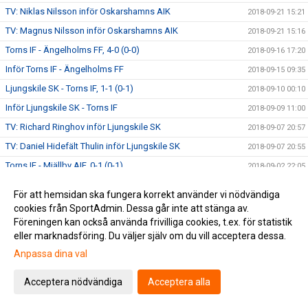
TV: Niklas Nilsson inför Oskarshamns AIK
2018-09-21 15:21
TV: Magnus Nilsson inför Oskarshamns AIK
2018-09-21 15:16
Torns IF - Ängelholms FF, 4-0 (0-0)
2018-09-16 17:20
Inför Torns IF - Ängelholms FF
2018-09-15 09:35
Ljungskile SK - Torns IF, 1-1 (0-1)
2018-09-10 00:10
Inför Ljungskile SK - Torns IF
2018-09-09 11:00
TV: Richard Ringhov inför Ljungskile SK
2018-09-07 20:57
TV: Daniel Hidefält Thulin inför Ljungskile SK
2018-09-07 20:55
Torns IF - Mjällby AIF, 0-1 (0-1)
2018-09-02 22:05
Inför Torns IF - Mjällby AIF
2018-09-02 09:30
För att hemsidan ska fungera korrekt använder vi nödvändiga
TV: Astrit Seljmani utsedd till månadens spelare
2018-08-29 14:50
cookies från SportAdmin. Dessa går inte att stänga av.
Föreningen kan också använda frivilliga cookies, t.ex. för statistik
TV: Möt Torns nyförvärv Alexander Fioretos
2018-08-29 11:41
eller marknadsföring. Du väljer själv om du vill acceptera dessa.
Eskilsminne IF - Torns IF, 3-0 (2-0)
2018-08-26 21:30
Anpassa dina val
Inför Eskilsminne IF - Torns IF
2018-08-25 18:55
Torns IF - IFK Göteborg, 0-4 (0-1)
Acceptera nödvändiga
Acceptera alla
2018-08-24 00:10
Inför Torns IF - IFK Göteborg
2018-08-23 10:15