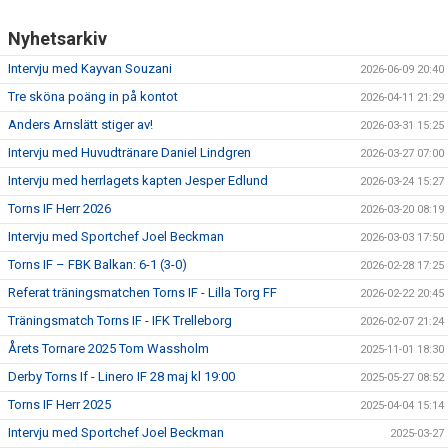
Nyhetsarkiv
Intervju med Kayvan Souzani
2026-06-09 20:40
Tre sköna poäng in på kontot
2026-04-11 21:29
Anders Arnslätt stiger av!
2026-03-31 15:25
Intervju med Huvudtränare Daniel Lindgren
2026-03-27 07:00
Intervju med herrlagets kapten Jesper Edlund
2026-03-24 15:27
Torns IF Herr 2026
2026-03-20 08:19
Intervju med Sportchef Joel Beckman
2026-03-03 17:50
Torns IF – FBK Balkan: 6-1 (3-0)
2026-02-28 17:25
Referat träningsmatchen Torns IF - Lilla Torg FF
2026-02-22 20:45
Träningsmatch Torns IF - IFK Trelleborg
2026-02-07 21:24
Årets Tornare 2025 Tom Wassholm
2025-11-01 18:30
Derby Torns If - Linero IF 28 maj kl 19:00
2025-05-27 08:52
Torns IF Herr 2025
2025-04-04 15:14
Intervju med Sportchef Joel Beckman
2025-03-27