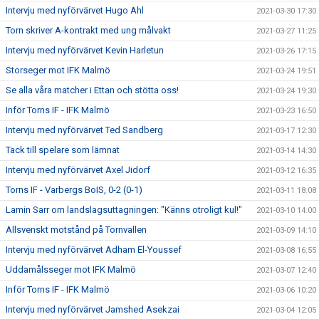
Intervju med nyförvärvet Hugo Ahl
2021-03-30 17:30
Torn skriver A-kontrakt med ung målvakt
2021-03-27 11:25
Intervju med nyförvärvet Kevin Harletun
2021-03-26 17:15
Storseger mot IFK Malmö
2021-03-24 19:51
Se alla våra matcher i Ettan och stötta oss!
2021-03-24 19:30
Inför Torns IF - IFK Malmö
2021-03-23 16:50
Intervju med nyförvärvet Ted Sandberg
2021-03-17 12:30
Tack till spelare som lämnat
2021-03-14 14:30
Intervju med nyförvärvet Axel Jidorf
2021-03-12 16:35
Torns IF - Varbergs BoIS, 0-2 (0-1)
2021-03-11 18:08
Lamin Sarr om landslagsuttagningen: "Känns otroligt kul!"
2021-03-10 14:00
Allsvenskt motstånd på Tornvallen
2021-03-09 14:10
Intervju med nyförvärvet Adham El-Youssef
2021-03-08 16:55
Uddamålsseger mot IFK Malmö
2021-03-07 12:40
Inför Torns IF - IFK Malmö
2021-03-06 10:20
Intervju med nyförvärvet Jamshed Asekzai
2021-03-04 12:05