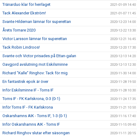
Tränarduo klar för herrlaget
2021-01-09 14:40
Tack Alexander Ekström!
2021-01-07 11:45
Svante Hildeman lämnar för superettan
2020-12-23 14:00
Årets Tornare 2020
2020-12-22 13:30
Victor Larsson lämnar för superettan
2020-12-21 16:45
Tack Robin Lindroos!
2020-12-20 17:30
Svante och Victor prisades på Ettan-galan
2020-12-13 14:20
Oavgjord avslutning mot Eskilsminne
2020-12-13 12:30
Richard "Kalle" Ringhov: Tack för mig
2020-11-30 14:00
En fantastisk epok är över
2020-11-28 19:50
Inför Eskilsminne IF - Torns IF
2020-11-28 10:30
Torns IF - FK Karlskrona, 0-3 (0-1)
2020-11-24 17:35
Inför Torns IF - FK Karlskrona
2020-11-21 10:50
Oskarshamns AIK - Torns IF, 1-3 (0-1)
2020-11-16 17:40
Inför Oskarshamns AIK - Torns IF
2020-11-15 09:40
Richard Ringhov slutar efter säsongen
2020-11-11 20:15