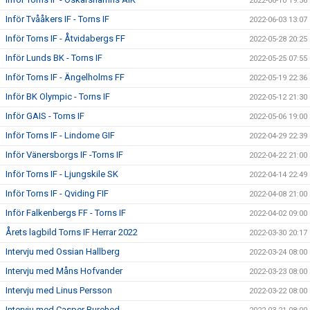
2022-06-10 19:56
Inför Tvååkers IF - Torns IF
2022-06-03 13:07
Inför Torns IF - Åtvidabergs FF
2022-05-28 20:25
Inför Lunds BK - Torns IF
2022-05-25 07:55
Inför Torns IF - Ängelholms FF
2022-05-19 22:36
Inför BK Olympic - Torns IF
2022-05-12 21:30
Inför GAIS - Torns IF
2022-05-06 19:00
Inför Torns IF - Lindome GIF
2022-04-29 22:39
Inför Vänersborgs IF -Torns IF
2022-04-22 21:00
Inför Torns IF - Ljungskile SK
2022-04-14 22:49
Inför Torns IF - Qviding FIF
2022-04-08 21:00
Inför Falkenbergs FF - Torns IF
2022-04-02 09:00
Årets lagbild Torns IF Herrar 2022
2022-03-30 20:17
Intervju med Ossian Hallberg
2022-03-24 08:00
Intervju med Måns Hofvander
2022-03-23 08:00
Intervju med Linus Persson
2022-03-22 08:00
Intervju med Casper Burehed