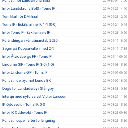
Förlust mot Landskrona BoIS
2019-10-04 17:00
Inför Landskrona BoIS - Torns IF
2019-09-29 14:40
Torn klart för DM-final
2019-09-25 12:00
Torns IF - Eskilsminne IF, 1-1 (0-0)
2019-09-24 10:45
Inför Torns IF - Eskilsminne IF
2019-09-21 10:20
Förändringar i vår tränarstab 2020
2019-09-17 18:00
Seger på Kopparvallen med 2-1
2019-09-17 17:35
Inför Åtvidabergs FF - Torns IF
2019-09-14 09:00
Lindome GIF - Torns IF, 3-0 (1-0)
2019-09-08 15:30
Inför Lindome GIF - Torns IF
2019-09-07 09:00
Förlust i derbyt mot Lunds BK
2019-09-02 18:00
Dags för Lundaderby i Stångby
2019-08-31 10:30
Intervju med nyförvärvet Victor Larsson
2019-08-27 11:50
IK Oddevold - Torns IF, 0-0
2019-08-26 15:50
Inför IK Oddevold - Torns IF
2019-08-25 09:30
Förlust i cupen efter förlängning
2019-08-23 15:10