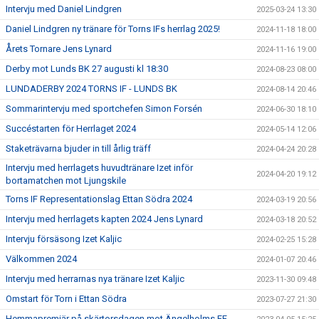
Intervju med Daniel Lindgren
2025-03-24 13:30
Daniel Lindgren ny tränare för Torns IFs herrlag 2025!
2024-11-18 18:00
Årets Tornare Jens Lynard
2024-11-16 19:00
Derby mot Lunds BK 27 augusti kl 18:30
2024-08-23 08:00
LUNDADERBY 2024 TORNS IF - LUNDS BK
2024-08-14 20:46
Sommarintervju med sportchefen Simon Forsén
2024-06-30 18:10
Succéstarten för Herrlaget 2024
2024-05-14 12:06
Staketrävarna bjuder in till årlig träff
2024-04-24 20:28
Intervju med herrlagets huvudtränare Izet inför
2024-04-20 19:12
bortamatchen mot Ljungskile
Torns IF Representationslag Ettan Södra 2024
2024-03-19 20:56
Intervju med herrlagets kapten 2024 Jens Lynard
2024-03-18 20:52
Intervju försäsong Izet Kaljic
2024-02-25 15:28
Välkommen 2024
2024-01-07 20:46
Intervju med herrarnas nya tränare Izet Kaljic
2023-11-30 09:48
Omstart för Torn i Ettan Södra
2023-07-27 21:30
Hemmapremiär på skärtorsdagen mot Ängelholms FF