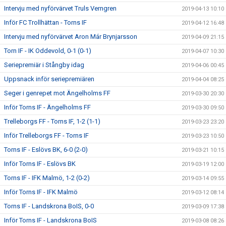
Intervju med nyförvärvet Truls Verngren
2019-04-13 10:10
Inför FC Trollhättan - Torns IF
2019-04-12 16:48
Intervju med nyförvärvet Aron Már Brynjarsson
2019-04-09 21:15
Torn IF - IK Oddevold, 0-1 (0-1)
2019-04-07 10:30
Seriepremiär i Stångby idag
2019-04-06 00:45
Uppsnack inför seriepremiären
2019-04-04 08:25
Seger i genrepet mot Ängelholms FF
2019-03-30 20:30
Inför Torns IF - Ängelholms FF
2019-03-30 09:50
Trelleborgs FF - Torns IF, 1-2 (1-1)
2019-03-23 23:20
Inför Trelleborgs FF - Torns IF
2019-03-23 10:50
Torns IF - Eslövs BK, 6-0 (2-0)
2019-03-21 10:15
Inför Torns IF - Eslövs BK
2019-03-19 12:00
Torns IF - IFK Malmö, 1-2 (0-2)
2019-03-14 09:55
Inför Torns IF - IFK Malmö
2019-03-12 08:14
Torns IF - Landskrona BoIS, 0-0
2019-03-09 17:38
Inför Torns IF - Landskrona BoIS
2019-03-08 08:26