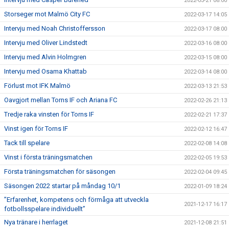
2022-03-21 08:00
Storseger mot Malmö City FC
2022-03-17 14:05
Intervju med Noah Christoffersson
2022-03-17 08:00
Intervju med Oliver Lindstedt
2022-03-16 08:00
Intervju med Alvin Holmgren
2022-03-15 08:00
Intervju med Osama Khattab
2022-03-14 08:00
Förlust mot IFK Malmö
2022-03-13 21:53
Oavgjort mellan Torns IF och Ariana FC
2022-02-26 21:13
Tredje raka vinsten för Torns IF
2022-02-21 17:37
Vinst igen för Torns IF
2022-02-12 16:47
Tack till spelare
2022-02-08 14:08
Vinst i första träningsmatchen
2022-02-05 19:53
Första träningsmatchen för säsongen
2022-02-04 09:45
Säsongen 2022 startar på måndag 10/1
2022-01-09 18:24
”Erfarenhet, kompetens och förmåga att utveckla
2021-12-17 16:17
fotbollsspelare individuellt”
Nya tränare i herrlaget
2021-12-08 21:51