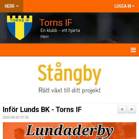
HERR
LOGGA IN
Torns IF
En klubb - ett hjärta
Herr
HERR
NYHETER
KALENDER
MATCHER
Inför Lunds BK - Torns IF
<
>
TRUPPEN
2022-05-25 07:55
BILDGALLERI