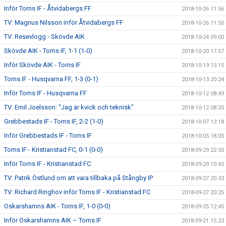
Inför Torns IF - Åtvidabergs FF
2018-10-26 11:56
TV: Magnus Nilsson inför Åtvidabergs FF
2018-10-26 11:50
TV: Resevlogg - Skövde AIK
2018-10-24 09:00
Skövde AIK - Torns IF, 1-1 (1-0)
2018-10-20 17:57
Inför Skövde AIK - Torns IF
2018-10-19 15:15
Torns IF - Husqvarna FF, 1-3 (0-1)
2018-10-13 20:24
Inför Torns IF - Husqvarna FF
2018-10-12 08:49
TV: Emil Joelsson: "Jag är kvick och teknisk"
2018-10-12 08:20
Grebbestads IF - Torns IF, 2-2 (1-0)
2018-10-07 13:18
Inför Grebbestads IF - Torns IF
2018-10-05 18:05
Torns IF - Kristianstad FC, 0-1 (0-0)
2018-09-29 22:50
Inför Torns IF - Kristianstad FC
2018-09-29 10:45
TV: Patrik Östlund om att vara tillbaka på Stångby IP
2018-09-27 20:33
TV: Richard Ringhov inför Torns IF - Kristianstad FC
2018-09-27 20:25
Oskarshamns AIK - Torns IF, 1-0 (0-0)
2018-09-25 12:45
Inför Oskarshamns AIK – Torns IF
2018-09-21 15:23