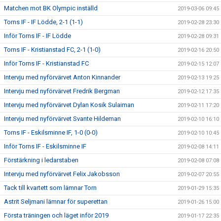
Matchen mot BK Olympic inställd
2019-03-06 09:45
Torns IF - IF Lödde, 2-1 (1-1)
2019-02-28 23:30
Inför Torns IF - IF Lödde
2019-02-28 09:31
Torns IF - Kristianstad FC, 2-1 (1-0)
2019-02-16 20:50
Inför Torns IF - Kristianstad FC
2019-02-15 12:07
Intervju med nyförvärvet Anton Kinnander
2019-02-13 19:25
Intervju med nyförvärvet Fredrik Bergman
2019-02-12 17:35
Intervju med nyförvärvet Dylan Kosik Sulaiman
2019-02-11 17:20
Intervju med nyförvärvet Svante Hildeman
2019-02-10 16:10
Torns IF - Eskilsminne IF, 1-0 (0-0)
2019-02-10 10:45
Inför Torns IF - Eskilsminne IF
2019-02-08 14:11
Förstärkning i ledarstaben
2019-02-08 07:08
Intervju med nyförvärvet Felix Jakobsson
2019-02-07 20:55
Tack till kvartett som lämnar Torn
2019-01-29 15:35
Astrit Seljmani lämnar för superettan
2019-01-26 15:00
Första träningen och läget inför 2019
2019-01-17 22:35