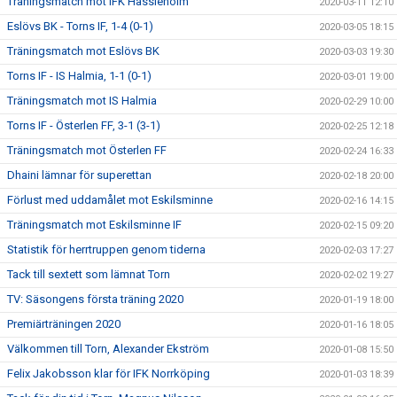
Träningsmatch mot IFK Hässleholm
2020-03-11 12:10
Eslövs BK - Torns IF, 1-4 (0-1)
2020-03-05 18:15
Träningsmatch mot Eslövs BK
2020-03-03 19:30
Torns IF - IS Halmia, 1-1 (0-1)
2020-03-01 19:00
Träningsmatch mot IS Halmia
2020-02-29 10:00
Torns IF - Österlen FF, 3-1 (3-1)
2020-02-25 12:18
Träningsmatch mot Österlen FF
2020-02-24 16:33
Dhaini lämnar för superettan
2020-02-18 20:00
Förlust med uddamålet mot Eskilsminne
2020-02-16 14:15
Träningsmatch mot Eskilsminne IF
2020-02-15 09:20
Statistik för herrtruppen genom tiderna
2020-02-03 17:27
Tack till sextett som lämnat Torn
2020-02-02 19:27
TV: Säsongens första träning 2020
2020-01-19 18:00
Premiärträningen 2020
2020-01-16 18:05
Välkommen till Torn, Alexander Ekström
2020-01-08 15:50
Felix Jakobsson klar för IFK Norrköping
2020-01-03 18:39