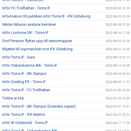
2022-09-09 11:00
Inför FC Trollhättan - Torns IF
2022-09-03 21:20
Information till publiken inför Torns IF - IFK Göteborg
2022-08-29 22:00
Niklas Nilsson avslutar karriären
2022-08-28 12:20
Inför Lindome GIF - Torns IF
2022-08-26 17:00
Emil Persson flyttas upp till seniortruppen
2022-08-24 16:00
Biljetter till cupmatchen mot IFK Göteborg
2022-08-21 15:30
Inför Torns IF - Gais
2022-08-19 22:15
Inför Oskarshamns AIK - Torns IF
2022-08-12 16:00
Inför Torns IF - BK Olympic
2022-08-10 09:24
Inför Qviding FIF - Torns IF
2022-08-05 17:51
Inför Torns IF - FC Trollhättan
2022-07-30 15:00
Tobbe är klar
2022-07-20 15:00
Inför Torns IF - BK Olympic (Svenska cupen)
2022-07-01 13:41
Inför Torns IF - IFK Malmö
2022-06-21 22:21
Inför IK Oddevold - Torns IF
2022-06-17 17:30
Inför Torns IF - Oskarshamns AIK