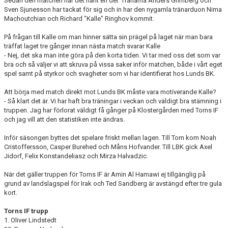
Sedan den matchen har det hänt en del. Tränarna Anders Grimberg och
Sven Sjunesson har tackat för sig och in har den nygamla tränarduon Nima
Machoutchian och Richard "Kalle" Ringhov kommit.
På frågan till Kalle om man hinner sätta sin prägel på laget när man bara
träffat laget tre gånger innan nästa match svarar Kalle
- Nej, det ska man inte göra på den korta tiden. Vi tar med oss det som var
bra och så väljer vi att skruva på vissa saker inför matchen, både i vårt eget
spel samt på styrkor och svagheter som vi har identifierat hos Lunds BK.
Att börja med match direkt mot Lunds BK måste vara motiverande Kalle?
- Så klart det är. Vi har haft bra träningar i veckan och väldigt bra stämning i
truppen. Jag har förlorat väldigt få gånger på Klostergården med Torns IF
och jag vill att den statistiken inte ändras.
Inför säsongen byttes det spelare friskt mellan lagen. Till Torn kom Noah
Cristoffersson, Casper Burehed och Måns Hofvander. Till LBK gick Axel
Jidorf, Felix Konstandeliasz och Mirza Halvadzic.
När det gäller truppen för Torns IF är Amin Al Hamawi ej tillgänglig på
grund av landslagspel för Irak och Ted Sandberg är avstängd efter tre gula
kort.
Torns IF trupp
1. Oliver Lindstedt