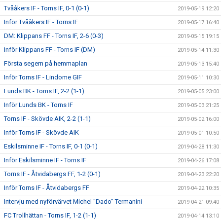
Tvååkers IF - Torns IF, 0-1 (0-1)
2019-05-19 12:20
Inför Tvååkers IF - Torns IF
2019-05-17 16:40
DM: Klippans FF - Torns IF, 2-6 (0-3)
2019-05-15 19:15
Inför Klippans FF - Torns IF (DM)
2019-05-14 11:30
Första segern på hemmaplan
2019-05-13 15:40
Inför Torns IF - Lindome GIF
2019-05-11 10:30
Lunds BK - Torns IF, 2-2 (1-1)
2019-05-05 23:00
Inför Lunds BK - Torns IF
2019-05-03 21:25
Torns IF - Skövde AIK, 2-2 (1-1)
2019-05-02 16:00
Inför Torns IF - Skövde AIK
2019-05-01 10:50
Eskilsminne IF - Torns IF, 0-1 (0-1)
2019-04-28 11:30
Inför Eskilsminne IF - Torns IF
2019-04-26 17:08
Torns IF - Åtvidabergs FF, 1-2 (0-1)
2019-04-23 22:20
Inför Torns IF - Åtvidabergs FF
2019-04-22 10:35
Intervju med nyförvärvet Michel "Dado" Termanini
2019-04-21 09:40
FC Trollhättan - Torns IF, 1-2 (1-1)
2019-04-14 13:10