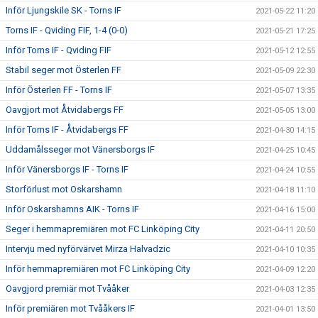
Inför Ljungskile SK - Torns IF
2021-05-22 11:20
Torns IF - Qviding FIF, 1-4 (0-0)
2021-05-21 17:25
Inför Torns IF - Qviding FIF
2021-05-12 12:55
Stabil seger mot Österlen FF
2021-05-09 22:30
Inför Österlen FF - Torns IF
2021-05-07 13:35
Oavgjort mot Åtvidabergs FF
2021-05-05 13:00
Inför Torns IF - Åtvidabergs FF
2021-04-30 14:15
Uddamålsseger mot Vänersborgs IF
2021-04-25 10:45
Inför Vänersborgs IF - Torns IF
2021-04-24 10:55
Storförlust mot Oskarshamn
2021-04-18 11:10
Inför Oskarshamns AIK - Torns IF
2021-04-16 15:00
Seger i hemmapremiären mot FC Linköping City
2021-04-11 20:50
Intervju med nyförvärvet Mirza Halvadzic
2021-04-10 10:35
Inför hemmapremiären mot FC Linköping City
2021-04-09 12:20
Oavgjord premiär mot Tvååker
2021-04-03 12:35
Inför premiären mot Tvååkers IF
2021-04-01 13:50