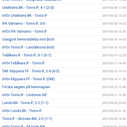
Utsiktens BK - Torns IF, 4-1 (2-0)
2019-06-04 17:40
Inför Utsiktens BK - Torns IF
2019-06-02 10:20
IFK Värnamo - Torns IF, 0-0
2019-05-30 14:25
Inför IFK Värnamo - Torns IF
2019-05-29 15:35
Oavgjort hemmaderby mot BoIS
2019-05-29 14:55
Inför Torns IF - Landskrona BoIS
2019-05-25 10:24
Tvååkers IF - Torns IF, 0-1 (0-1)
2019-05-19 12:20
Inför Tvååkers IF - Torns IF
2019-05-17 16:40
DM: Klippans FF - Torns IF, 2-6 (0-3)
2019-05-15 19:15
Inför Klippans FF - Torns IF (DM)
2019-05-14 11:30
Första segern på hemmaplan
2019-05-13 15:40
Inför Torns IF - Lindome GIF
2019-05-11 10:30
Lunds BK - Torns IF, 2-2 (1-1)
2019-05-05 23:00
Inför Lunds BK - Torns IF
2019-05-03 21:25
Torns IF - Skövde AIK, 2-2 (1-1)
2019-05-02 16:00
Inför Torns IF - Skövde AIK
2019-05-01 10:50