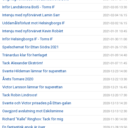
Inför Landskrona BoIS - Torns IF
2021-02-05 13:30
Intervju med nyförvärvet Lamin Sarr
2021-02-04 16:15
Uddamålsförlust mot Helsingborgs IF
2021-02-02 16:15
Intervju med nyförvärvet Kevin Robèrt
2021-01-31 10:45
Inför Helsingborgs IF - Torns IF
2021-01-30 11:00
Spelschemat för Ettan Södra 2021
2021-01-26 17:05
Tränarduo klar för herrlaget
2021-01-09 14:40
Tack Alexander Ekström!
2021-01-07 11:45
Svante Hildeman lämnar för superettan
2020-12-23 14:00
Årets Tornare 2020
2020-12-22 13:30
Victor Larsson lämnar för superettan
2020-12-21 16:45
Tack Robin Lindroos!
2020-12-20 17:30
Svante och Victor prisades på Ettan-galan
2020-12-13 14:20
Oavgjord avslutning mot Eskilsminne
2020-12-13 12:30
Richard "Kalle" Ringhov: Tack för mig
2020-11-30 14:00
En fantastisk epok är över
2020-11-28 19:50