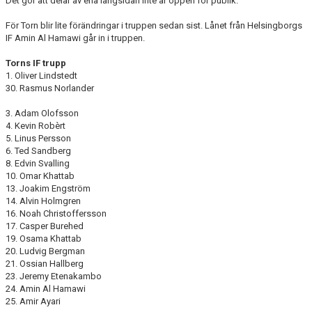
Det gör att delar av ena långsidan inte är öppen för publik.
För Torn blir lite förändringar i truppen sedan sist. Lånet från Helsingborgs
IF Amin Al Hamawi går in i truppen.
Torns IF trupp
1. Oliver Lindstedt
30. Rasmus Norlander
3. Adam Olofsson
4. Kevin Robèrt
5. Linus Persson
6. Ted Sandberg
8. Edvin Svalling
10. Omar Khattab
13. Joakim Engström
14. Alvin Holmgren
16. Noah Christoffersson
17. Casper Burehed
19. Osama Khattab
20. Ludvig Bergman
21. Ossian Hallberg
23. Jeremy Etenakambo
24. Amin Al Hamawi
25. Amir Ayari