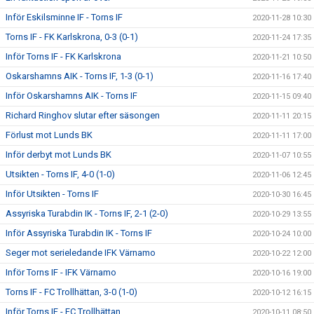
Inför Eskilsminne IF - Torns IF
2020-11-28 10:30
Torns IF - FK Karlskrona, 0-3 (0-1)
2020-11-24 17:35
Inför Torns IF - FK Karlskrona
2020-11-21 10:50
Oskarshamns AIK - Torns IF, 1-3 (0-1)
2020-11-16 17:40
Inför Oskarshamns AIK - Torns IF
2020-11-15 09:40
Richard Ringhov slutar efter säsongen
2020-11-11 20:15
Förlust mot Lunds BK
2020-11-11 17:00
Inför derbyt mot Lunds BK
2020-11-07 10:55
Utsikten - Torns IF, 4-0 (1-0)
2020-11-06 12:45
Inför Utsikten - Torns IF
2020-10-30 16:45
Assyriska Turabdin IK - Torns IF, 2-1 (2-0)
2020-10-29 13:55
Inför Assyriska Turabdin IK - Torns IF
2020-10-24 10:00
Seger mot serieledande IFK Värnamo
2020-10-22 12:00
Inför Torns IF - IFK Värnamo
2020-10-16 19:00
Torns IF - FC Trollhättan, 3-0 (1-0)
2020-10-12 16:15
Inför Torns IF - FC Trollhättan
2020-10-11 08:50