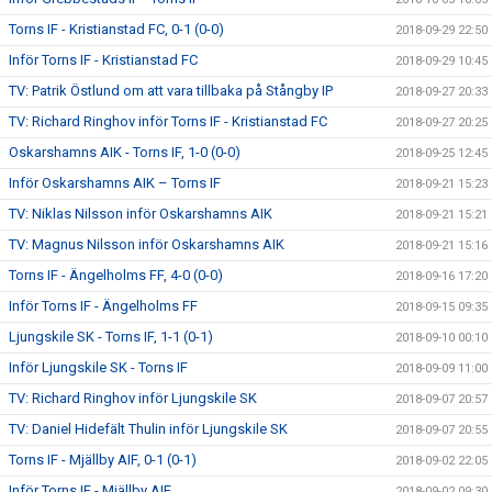
Torns IF - Kristianstad FC, 0-1 (0-0)
2018-09-29 22:50
Inför Torns IF - Kristianstad FC
2018-09-29 10:45
TV: Patrik Östlund om att vara tillbaka på Stångby IP
2018-09-27 20:33
TV: Richard Ringhov inför Torns IF - Kristianstad FC
2018-09-27 20:25
Oskarshamns AIK - Torns IF, 1-0 (0-0)
2018-09-25 12:45
Inför Oskarshamns AIK – Torns IF
2018-09-21 15:23
TV: Niklas Nilsson inför Oskarshamns AIK
2018-09-21 15:21
TV: Magnus Nilsson inför Oskarshamns AIK
2018-09-21 15:16
Torns IF - Ängelholms FF, 4-0 (0-0)
2018-09-16 17:20
Inför Torns IF - Ängelholms FF
2018-09-15 09:35
Ljungskile SK - Torns IF, 1-1 (0-1)
2018-09-10 00:10
Inför Ljungskile SK - Torns IF
2018-09-09 11:00
TV: Richard Ringhov inför Ljungskile SK
2018-09-07 20:57
TV: Daniel Hidefält Thulin inför Ljungskile SK
2018-09-07 20:55
Torns IF - Mjällby AIF, 0-1 (0-1)
2018-09-02 22:05
Inför Torns IF - Mjällby AIF
2018-09-02 09:30