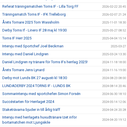
Referat träningsmatchen Torns IF - Lilla Torg FF
2026-02-22 20:45
Träningsmatch Torns IF - IFK Trelleborg
2026-02-07 21:24
Årets Tornare 2025 Tom Wassholm
2025-11-01 18:30
Derby Torns If - Linero IF 28 maj kl 19:00
2025-05-27 08:52
Torns IF Herr 2025
2025-04-04 15:14
Intervju med Sportchef Joel Beckman
2025-03-27
Intervju med Daniel Lindgren
2025-03-24 13:30
Daniel Lindgren ny tränare för Torns IFs herrlag 2025!
2024-11-18 18:00
Årets Tornare Jens Lynard
2024-11-16 19:00
Derby mot Lunds BK 27 augusti kl 18:30
2024-08-23 08:00
LUNDADERBY 2024 TORNS IF - LUNDS BK
2024-08-14 20:46
Sommarintervju med sportchefen Simon Forsén
2024-06-30 18:10
Succéstarten för Herrlaget 2024
2024-05-14 12:06
Staketrävarna bjuder in till årlig träff
2024-04-24 20:28
Intervju med herrlagets huvudtränare Izet inför
2024-04-20 19:12
bortamatchen mot Ljungskile