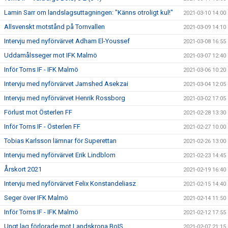
Lamin Sarr om landslagsuttagningen: "Känns otroligt kul!"
2021-03-10 14:00
Allsvenskt motstånd på Tornvallen
2021-03-09 14:10
Intervju med nyförvärvet Adham El-Youssef
2021-03-08 16:55
Uddamålsseger mot IFK Malmö
2021-03-07 12:40
Inför Torns IF - IFK Malmö
2021-03-06 10:20
Intervju med nyförvärvet Jamshed Asekzai
2021-03-04 12:05
Intervju med nyförvärvet Henrik Rossborg
2021-03-02 17:05
Förlust mot Österlen FF
2021-02-28 13:30
Inför Torns IF - Österlen FF
2021-02-27 10:00
Tobias Karlsson lämnar för Superettan
2021-02-26 13:00
Intervju med nyförvärvet Erik Lindblom
2021-02-23 14:45
Årskort 2021
2021-02-19 16:40
Intervju med nyförvärvet Felix Konstandeliasz
2021-02-15 14:40
Seger över IFK Malmö
2021-02-14 11:50
Inför Torns IF - IFK Malmö
2021-02-12 17:55
Ungt lag förlorade mot Landskrona BoIS
2021-02-07 21:15