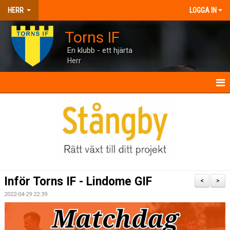
HERR
LOGGA IN
Torns IF
En klubb - ett hjärta
Herr
HERR
NYHETER
KALENDER
MATCHER
Inför Torns IF - Lindome GIF
<
>
TRUPPEN
2022-04-29 22:39
BILDGALLERI