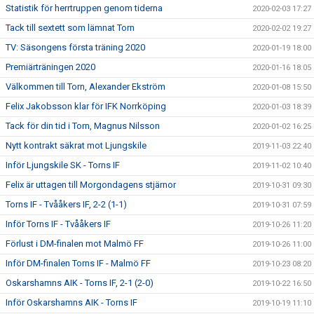
Statistik för herrtruppen genom tiderna
2020-02-03 17:27
Tack till sextett som lämnat Torn
2020-02-02 19:27
TV: Säsongens första träning 2020
2020-01-19 18:00
Premiärträningen 2020
2020-01-16 18:05
Välkommen till Torn, Alexander Ekström
2020-01-08 15:50
Felix Jakobsson klar för IFK Norrköping
2020-01-03 18:39
Tack för din tid i Torn, Magnus Nilsson
2020-01-02 16:25
Nytt kontrakt säkrat mot Ljungskile
2019-11-03 22:40
Inför Ljungskile SK - Torns IF
2019-11-02 10:40
Felix är uttagen till Morgondagens stjärnor
2019-10-31 09:30
Torns IF - Tvååkers IF, 2-2 (1-1)
2019-10-31 07:59
Inför Torns IF - Tvååkers IF
2019-10-26 11:20
Förlust i DM-finalen mot Malmö FF
2019-10-26 11:00
Inför DM-finalen Torns IF - Malmö FF
2019-10-23 08:20
Oskarshamns AIK - Torns IF, 2-1 (2-0)
2019-10-22 16:50
Inför Oskarshamns AIK - Torns IF
2019-10-19 11:10