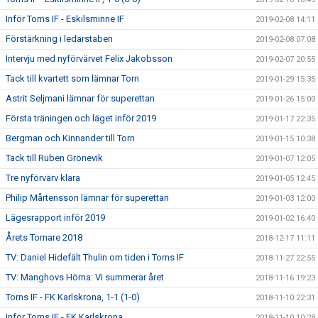
Inför Torns IF - Eskilsminne IF
2019-02-08 14:11
Förstärkning i ledarstaben
2019-02-08 07:08
Intervju med nyförvärvet Felix Jakobsson
2019-02-07 20:55
Tack till kvartett som lämnar Torn
2019-01-29 15:35
Astrit Seljmani lämnar för superettan
2019-01-26 15:00
Första träningen och läget inför 2019
2019-01-17 22:35
Bergman och Kinnander till Torn
2019-01-15 10:38
Tack till Ruben Grönevik
2019-01-07 12:05
Tre nyförvärv klara
2019-01-05 12:45
Philip Mårtensson lämnar för superettan
2019-01-03 12:00
Lägesrapport inför 2019
2019-01-02 16:40
Årets Tornare 2018
2018-12-17 11:11
TV: Daniel Hidefält Thulin om tiden i Torns IF
2018-11-27 22:55
TV: Manghovs Hörna: Vi summerar året
2018-11-16 19:23
Torns IF - FK Karlskrona, 1-1 (1-0)
2018-11-10 22:31
Inför Torns IF - FK Karlskrona
2018-11-10 10:28