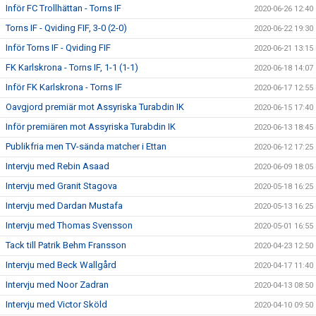
Inför FC Trollhättan - Torns IF
2020-06-26 12:40
Torns IF - Qviding FIF, 3-0 (2-0)
2020-06-22 19:30
Inför Torns IF - Qviding FIF
2020-06-21 13:15
FK Karlskrona - Torns IF, 1-1 (1-1)
2020-06-18 14:07
Inför FK Karlskrona - Torns IF
2020-06-17 12:55
Oavgjord premiär mot Assyriska Turabdin IK
2020-06-15 17:40
Inför premiären mot Assyriska Turabdin IK
2020-06-13 18:45
Publikfria men TV-sända matcher i Ettan
2020-06-12 17:25
Intervju med Rebin Asaad
2020-06-09 18:05
Intervju med Granit Stagova
2020-05-18 16:25
Intervju med Dardan Mustafa
2020-05-13 16:25
Intervju med Thomas Svensson
2020-05-01 16:55
Tack till Patrik Behm Fransson
2020-04-23 12:50
Intervju med Beck Wallgård
2020-04-17 11:40
Intervju med Noor Zadran
2020-04-13 08:50
Intervju med Victor Sköld
2020-04-10 09:50