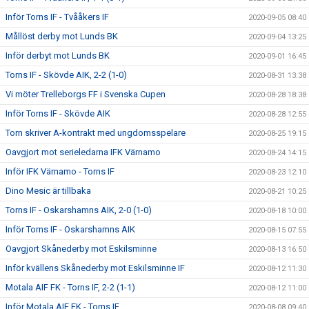
Inför Torns IF - Tvååkers IF
2020-09-05 08:40
Mållöst derby mot Lunds BK
2020-09-04 13:25
Inför derbyt mot Lunds BK
2020-09-01 16:45
Torns IF - Skövde AIK, 2-2 (1-0)
2020-08-31 13:38
Vi möter Trelleborgs FF i Svenska Cupen
2020-08-28 18:38
Inför Torns IF - Skövde AIK
2020-08-28 12:55
Torn skriver A-kontrakt med ungdomsspelare
2020-08-25 19:15
Oavgjort mot serieledarna IFK Värnamo
2020-08-24 14:15
Inför IFK Värnamo - Torns IF
2020-08-23 12:10
Dino Mesic är tillbaka
2020-08-21 10:25
Torns IF - Oskarshamns AIK, 2-0 (1-0)
2020-08-18 10:00
Inför Torns IF - Oskarshamns AIK
2020-08-15 07:55
Oavgjort Skånederby mot Eskilsminne
2020-08-13 16:50
Inför kvällens Skånederby mot Eskilsminne IF
2020-08-12 11:30
Motala AIF FK - Torns IF, 2-2 (1-1)
2020-08-12 11:00
Inför Motala AIF FK - Torns IF
2020-08-08 09:40