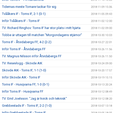
Tidernas meste Tornare tackar för sig
2018-11-09 15:06
Tvååkers IF - Torns IF, 2-1 (0-1)
2018-11-05 09:43
Inför Tvååkers IF - Torns IF
2018-11-02 12:00
TV: Richard Ringhov: Torns IF har stor plats i mitt hjärta
2018-11-02 09:00
Tobbe är uttagen till matchen ”Morgondagens stjärnor”
2018-10-30 10:03
Torns IF - Åtvidabergs FF, 4-2 (2-2)
2018-10-27 22:01
Inför Torns IF - Åtvidabergs FF
2018-10-26 11:56
TV: Magnus Nilsson inför Åtvidabergs FF
2018-10-26 11:50
TV: Resevlogg - Skövde AIK
2018-10-24 09:00
Skövde AIK - Torns IF, 1-1 (1-0)
2018-10-20 17:57
Inför Skövde AIK - Torns IF
2018-10-19 15:15
Torns IF - Husqvarna FF, 1-3 (0-1)
2018-10-13 20:24
Inför Torns IF - Husqvarna FF
2018-10-12 08:49
TV: Emil Joelsson: "Jag är kvick och teknisk"
2018-10-12 08:20
Grebbestads IF - Torns IF, 2-2 (1-0)
2018-10-07 13:18
Inför Grebbestads IF - Torns IF
2018-10-05 18:05