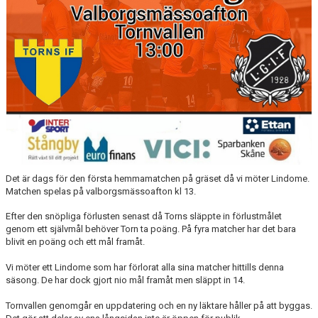
ÅRETS TORNARE
Det är dags för den första hemmamatchen på gräset då vi möter Lindome.
Matchen spelas på valborgsmässoafton kl 13.
Efter den snöpliga förlusten senast då Torns släppte in förlustmålet
genom ett självmål behöver Torn ta poäng. På fyra matcher har det bara
blivit en poäng och ett mål framåt.
Vi möter ett Lindome som har förlorat alla sina matcher hittills denna
säsong. De har dock gjort nio mål framåt men släppt in 14.
Tornvallen genomgår en uppdatering och en ny läktare håller på att byggas.