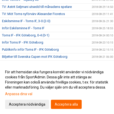
TV: Astrit Seljmani utsedd till månadens spelare
2018-08-29 14:50
TV: Möt Torns nyförvärv Alexander Fioretos
2018-08-29 11:41
Eskilsminne IF - Torns IF, 3-0 (2-0)
2018-08-26 21:30
Inför Eskilsminne IF - Torns IF
2018-08-25 18:55
Torns IF - IFK Göteborg, 0-4 (0-1)
2018-08-24 00:10
Inför Torns IF - IFK Göteborg
2018-08-23 10:15
Publikinfo inför Torns IF - IFK Göteborg
2018-08-22 15:15
Biljetter till Svenska Cupen mot IFK Göteborg
2018-08-21 06:00
TV: Möt Torns senaste nyförvärv - Emil Joelsson
2018-08-20 20:49
TV: Dino Mesic: "Vi är här för att utmana"
2018-08-20 20:43
För att hemsidan ska fungera korrekt använder vi nödvändiga
cookies från SportAdmin. Dessa går inte att stänga av.
Torns IF - Utsiktens BK, 2-0 (0-0)
2018-08-18 22:15
Föreningen kan också använda frivilliga cookies, t.ex. för statistik
Inför Torns IF - Utsiktens BK
2018-08-17 16:30
eller marknadsföring. Du väljer själv om du vill acceptera dessa.
Välkommen Emil Joelsson #17
2018-08-14 10:22
Anpassa dina val
Välkommen Alexander Fioretos #13
2018-08-12 17:56
Acceptera nödvändiga
Acceptera alla
DM: Torns IF - IFÖ Bromölla IF, 0-6 (0-5)
2018-08-03 16:40
Cupmatchen mot IFK Göteborg
2018-07-27 09:00