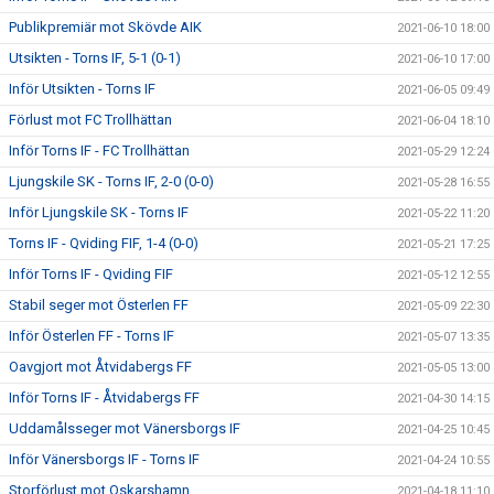
Publikpremiär mot Skövde AIK
2021-06-10 18:00
Utsikten - Torns IF, 5-1 (0-1)
2021-06-10 17:00
Inför Utsikten - Torns IF
2021-06-05 09:49
Förlust mot FC Trollhättan
2021-06-04 18:10
Inför Torns IF - FC Trollhättan
2021-05-29 12:24
Ljungskile SK - Torns IF, 2-0 (0-0)
2021-05-28 16:55
Inför Ljungskile SK - Torns IF
2021-05-22 11:20
Torns IF - Qviding FIF, 1-4 (0-0)
2021-05-21 17:25
Inför Torns IF - Qviding FIF
2021-05-12 12:55
Stabil seger mot Österlen FF
2021-05-09 22:30
Inför Österlen FF - Torns IF
2021-05-07 13:35
Oavgjort mot Åtvidabergs FF
2021-05-05 13:00
Inför Torns IF - Åtvidabergs FF
2021-04-30 14:15
Uddamålsseger mot Vänersborgs IF
2021-04-25 10:45
Inför Vänersborgs IF - Torns IF
2021-04-24 10:55
Storförlust mot Oskarshamn
2021-04-18 11:10