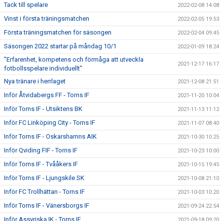
Tack till spelare
2022-02-08 14:08
Vinst i första träningsmatchen
2022-02-05 19:53
Första träningsmatchen för säsongen
2022-02-04 09:45
Säsongen 2022 startar på måndag 10/1
2022-01-09 18:24
”Erfarenhet, kompetens och förmåga att utveckla
2021-12-17 16:17
fotbollsspelare individuellt”
Nya tränare i herrlaget
2021-12-08 21:51
Inför Åtvidabergs FF - Torns IF
2021-11-20 10:04
Inför Torns IF - Utsiktens BK
2021-11-13 11:12
Inför FC Linköping City - Torns IF
2021-11-07 08:40
Inför Torns IF - Oskarshamns AIK
2021-10-30 10:25
Inför Qviding FIF - Torns IF
2021-10-23 10:00
Inför Torns IF - Tvååkers IF
2021-10-15 19:45
Inför Torns IF - Ljungskile SK
2021-10-08 21:10
Inför FC Trollhättan - Torns IF
2021-10-03 10:20
Inför Torns IF - Vänersborgs IF
2021-09-24 22:54
Inför Assyriska IK - Torns IF
2021-09-18 09:20