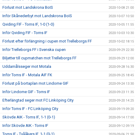
Förlust mot Landskrona BoIS
2020-10-08 21:00
Inför Skånederbyt mot Landskrona BoIS
2020-10-07 10:50
Qviding FIF - Torns IF, 1-0 (1-0)
2020-10-05 11:55
Inför Qviding FIF - Torns IF
2020-10-03 10:30
Förlust efter förlängning i cupen mot Trelleborgs FF
2020-10-02 18:15
Inför Trelleborgs FF i Svenska cupen
2020-09-29 22:30
Biljetter till cupmatchen mot Trelleborgs FF
2020-09-29 12:00
Uddamålsseger mot Motala
2020-09-28 16:30
Inför Torns IF - Motala AIF FK
2020-09-25 18:45
Förlust på bortaplan mot Lindome GIF
2020-09-24 13:30
Inför Lindome GIF - Torns IF
2020-09-23 11:35
Efterlängtad seger mot FC Linköping City
2020-09-20 14:25
Inför Torns IF - FC Linköping City
2020-09-19 09:20
Skövde AIK - Torns IF, 1-1 (0-1)
2020-09-14 17:00
Inför Skövde AIK - Torns IF
2020-09-12 09:19
Torns IF - Tvååkers IF, 1-1 (0-1)
2020-09-06 21:50