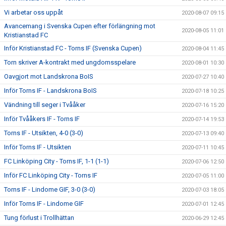
Vi arbetar oss uppåt
2020-08-07 09:15
Avancemang i Svenska Cupen efter förlängning mot
2020-08-05 11:01
Kristianstad FC
Inför Kristianstad FC - Torns IF (Svenska Cupen)
2020-08-04 11:45
Torn skriver A-kontrakt med ungdomsspelare
2020-08-01 10:30
Oavgjort mot Landskrona BoIS
2020-07-27 10:40
Inför Torns IF - Landskrona BoIS
2020-07-18 10:25
Vändning till seger i Tvååker
2020-07-16 15:20
Inför Tvååkers IF - Torns IF
2020-07-14 19:53
Torns IF - Utsikten, 4-0 (3-0)
2020-07-13 09:40
Inför Torns IF - Utsikten
2020-07-11 10:45
FC Linköping City - Torns IF, 1-1 (1-1)
2020-07-06 12:50
Inför FC Linköping City - Torns IF
2020-07-05 11:00
Torns IF - Lindome GIF, 3-0 (3-0)
2020-07-03 18:05
Inför Torns IF - Lindome GIF
2020-07-01 12:45
Tung förlust i Trollhättan
2020-06-29 12:45