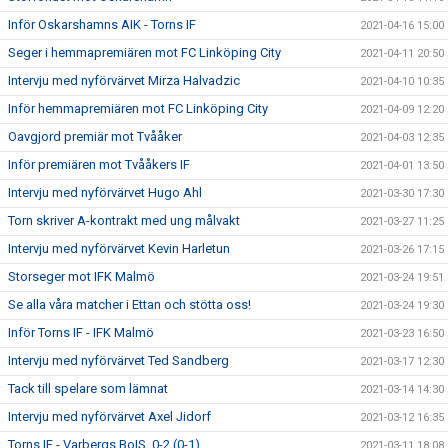
Inför Oskarshamns AIK - Torns IF
2021-04-16 15:00
Seger i hemmapremiären mot FC Linköping City
2021-04-11 20:50
Intervju med nyförvärvet Mirza Halvadzic
2021-04-10 10:35
Inför hemmapremiären mot FC Linköping City
2021-04-09 12:20
Oavgjord premiär mot Tvååker
2021-04-03 12:35
Inför premiären mot Tvååkers IF
2021-04-01 13:50
Intervju med nyförvärvet Hugo Ahl
2021-03-30 17:30
Torn skriver A-kontrakt med ung målvakt
2021-03-27 11:25
Intervju med nyförvärvet Kevin Harletun
2021-03-26 17:15
Storseger mot IFK Malmö
2021-03-24 19:51
Se alla våra matcher i Ettan och stötta oss!
2021-03-24 19:30
Inför Torns IF - IFK Malmö
2021-03-23 16:50
Intervju med nyförvärvet Ted Sandberg
2021-03-17 12:30
Tack till spelare som lämnat
2021-03-14 14:30
Intervju med nyförvärvet Axel Jidorf
2021-03-12 16:35
Torns IF - Varbergs BoIS, 0-2 (0-1)
2021-03-11 18:08