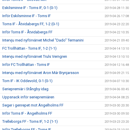
Eskilsminne IF - Torns IF, 0-1 (0-1)
2019-04-28 11:30
Inför Eskilsminne IF - Torns IF
2019-04-26 17:08
Torns IF - Åtvidabergs FF, 1-2 (0-1)
2019-04-23 22:20
Inför Torns IF - Åtvidabergs FF
2019-04-22 10:35
Intervju med nyförvärvet Michel "Dado" Termanini
2019-04-21 09:40
FC Trollhättan - Torns IF, 1-2 (1-1)
2019-04-14 13:10
Intervju med nyförvärvet Truls Verngren
2019-04-13 10:10
Inför FC Trollhättan - Torns IF
2019-04-12 16:48
Intervju med nyförvärvet Aron Már Brynjarsson
2019-04-09 21:15
Torn IF - IK Oddevold, 0-1 (0-1)
2019-04-07 10:30
Seriepremiär i Stångby idag
2019-04-06 00:45
Uppsnack inför seriepremiären
2019-04-04 08:25
Seger i genrepet mot Ängelholms FF
2019-03-30 20:30
Inför Torns IF - Ängelholms FF
2019-03-30 09:50
Trelleborgs FF - Torns IF, 1-2 (1-1)
2019-03-23 23:20
Inför Trelleborgs FF - Torns IF
2019-03-23 10:50