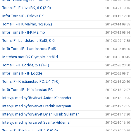
Torns IF - Eslövs BK, 6-0 (2-0)
2019-03-21 10:15
Inför Torns IF - Eslövs BK
2019-03-19 12:00
Torns IF - IFK Malmö, 1-2 (0-2)
2019-03-14 09:55
Inför Torns IF - IFK Malmö
2019-03-12 08:14
Torns IF - Landskrona BoIS, 0-0
2019-03-09 17:38
Inför Torns IF - Landskrona BoIS
2019-03-08 08:26
Matchen mot BK Olympic inställd
2019-03-06 09:45
Torns IF - IF Lödde, 2-1 (1-1)
2019-02-28 23:30
Inför Torns IF - IF Lödde
2019-02-28 09:31
Torns IF - Kristianstad FC, 2-1 (1-0)
2019-02-16 20:50
Inför Torns IF - Kristianstad FC
2019-02-15 12:07
Intervju med nyförvärvet Anton Kinnander
2019-02-13 19:25
Intervju med nyförvärvet Fredrik Bergman
2019-02-12 17:35
Intervju med nyförvärvet Dylan Kosik Sulaiman
2019-02-11 17:20
Intervju med nyförvärvet Svante Hildeman
2019-02-10 16:10
Torns IF - Eskilsminne IF, 1-0 (0-0)
2019-02-10 10:45