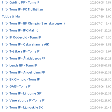
Inför Qviding FIF - Torns IF
2022-08-05 17:51
Inför Torns IF - FC Trollhättan
2022-07-30 15:00
Tobbe är klar
2022-07-20 15:00
Inför Torns IF - BK Olympic (Svenska cupen)
2022-07-01 13:41
Inför Torns IF - IFK Malmö
2022-06-21 22:21
Inför IK Oddevold - Torns IF
2022-06-17 17:30
Inför Torns IF - Oskarshamns AIK
2022-06-10 19:56
Inför Tvååkers IF - Torns IF
2022-06-03 13:07
Inför Torns IF - Åtvidabergs FF
2022-05-28 20:25
Inför Lunds BK - Torns IF
2022-05-25 07:55
Inför Torns IF - Ängelholms FF
2022-05-19 22:36
Inför BK Olympic - Torns IF
2022-05-12 21:30
Inför GAIS - Torns IF
2022-05-06 19:00
Inför Torns IF - Lindome GIF
2022-04-29 22:39
Inför Vänersborgs IF -Torns IF
2022-04-22 21:00
Inför Torns IF - Ljungskile SK
2022-04-14 22:49