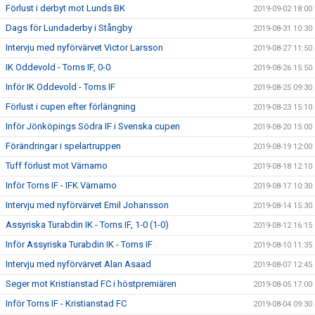
Förlust i derbyt mot Lunds BK
2019-09-02 18:00
Dags för Lundaderby i Stångby
2019-08-31 10:30
Intervju med nyförvärvet Victor Larsson
2019-08-27 11:50
IK Oddevold - Torns IF, 0-0
2019-08-26 15:50
Inför IK Oddevold - Torns IF
2019-08-25 09:30
Förlust i cupen efter förlängning
2019-08-23 15:10
Inför Jönköpings Södra IF i Svenska cupen
2019-08-20 15:00
Förändringar i spelartruppen
2019-08-19 12:00
Tuff förlust mot Värnamo
2019-08-18 12:10
Inför Torns IF - IFK Värnamo
2019-08-17 10:30
Intervju med nyförvärvet Emil Johansson
2019-08-14 15:30
Assyriska Turabdin IK - Torns IF, 1-0 (1-0)
2019-08-12 16:15
Inför Assyriska Turabdin IK - Torns IF
2019-08-10 11:35
Intervju med nyförvärvet Alan Asaad
2019-08-07 12:45
Seger mot Kristianstad FC i höstpremiären
2019-08-05 17:00
Inför Torns IF - Kristianstad FC
2019-08-04 09:30