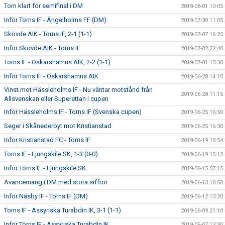
Torn klart för semifinal i DM
2019-08-01 10:05
Inför Torns IF - Ängelholms FF (DM)
2019-07-30 11:05
Skövde AIK - Torns IF, 2-1 (1-1)
2019-07-07 16:25
Inför Skövde AIK - Torns IF
2019-07-02 22:40
Torns IF - Oskarshamns AIK, 2-2 (1-1)
2019-07-01 15:30
Inför Torns IF - Oskarshamns AIK
2019-06-28 14:10
Vinst mot Hässleholms IF - Nu väntar motstånd från
2019-06-28 11:15
Allsvenskan eller Superettan i cupen
Inför Hässleholms IF - Torns IF (Svenska cupen)
2019-06-25 16:50
Seger i Skånederbyt mot Kristianstad
2019-06-25 16:30
Inför Kristianstad FC - Torns IF
2019-06-19 15:54
Torns IF - Ljungskile SK, 1-3 (0-0)
2019-06-19 15:12
Inför Torns IF - Ljungskile SK
2019-06-15 07:15
Avancemang i DM med stora siffror
2019-06-13 10:50
Inför Näsby IF - Torns IF (DM)
2019-06-12 13:20
Torns IF - Assyriska Turabdin IK, 3-1 (1-1)
2019-06-09 21:10
Inför Torns IF - Assyriska Turabdin IK
2019-06-07 13:30