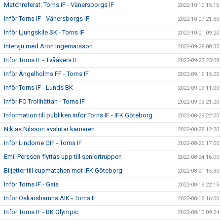
Matchreferat: Torns IF - Vänersborgs IF
2022-10-10 15:16
Inför Torns IF - Vänersborgs IF
2022-10-07 21:50
Inför Ljungskile SK - Torns IF
2022-10-01 09:20
Intervju med Aron Ingemarsson
2022-09-28 08:35
Inför Torns IF - Tvååkers IF
2022-09-23 23:08
Inför Ängelholms FF - Torns IF
2022-09-16 15:00
Inför Torns IF - Lunds BK
2022-09-09 11:00
Inför FC Trollhättan - Torns IF
2022-09-03 21:20
Information till publiken inför Torns IF - IFK Göteborg
2022-08-29 22:00
Niklas Nilsson avslutar karriären
2022-08-28 12:20
Inför Lindome GIF - Torns IF
2022-08-26 17:00
Emil Persson flyttas upp till seniortruppen
2022-08-24 16:00
Biljetter till cupmatchen mot IFK Göteborg
2022-08-21 15:30
Inför Torns IF - Gais
2022-08-19 22:15
Inför Oskarshamns AIK - Torns IF
2022-08-12 16:00
Inför Torns IF - BK Olympic
2022-08-10 09:24