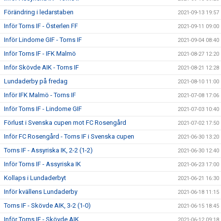
Förändring i ledarstaben
2021-09-13 19:57
Inför Torns IF - Österlen FF
2021-09-11 09:00
Inför Lindome GIF - Torns IF
2021-09-04 08:40
Inför Torns IF - IFK Malmö
2021-08-27 12:20
Inför Skövde AIK - Torns IF
2021-08-21 12:28
Lundaderby på fredag
2021-08-10 11:00
Inför IFK Malmö - Torns IF
2021-07-08 17:06
Inför Torns IF - Lindome GIF
2021-07-03 10:40
Förlust i Svenska cupen mot FC Rosengård
2021-07-02 17:50
Inför FC Rosengård - Torns IF i Svenska cupen
2021-06-30 13:20
Torns IF - Assyriska IK, 2-2 (1-2)
2021-06-30 12:40
Inför Torns IF - Assyriska IK
2021-06-23 17:00
Kollaps i Lundaderbyt
2021-06-21 16:30
Inför kvällens Lundaderby
2021-06-18 11:15
Torns IF - Skövde AIK, 3-2 (1-0)
2021-06-15 18:45
Inför Torns IF - Skövde AIK
2021-06-12 09:18