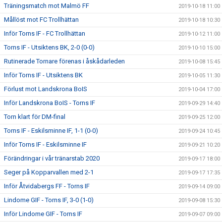
Träningsmatch mot Malmö FF
2019-10-18 11:00
Mållöst mot FC Trollhättan
2019-10-18 10:30
Inför Torns IF - FC Trollhättan
2019-10-12 11:00
Torns IF - Utsiktens BK, 2-0 (0-0)
2019-10-10 15:00
Rutinerade Tornare förenas i åskådarleden
2019-10-08 15:45
Inför Torns IF - Utsiktens BK
2019-10-05 11:30
Förlust mot Landskrona BoIS
2019-10-04 17:00
Inför Landskrona BoIS - Torns IF
2019-09-29 14:40
Torn klart för DM-final
2019-09-25 12:00
Torns IF - Eskilsminne IF, 1-1 (0-0)
2019-09-24 10:45
Inför Torns IF - Eskilsminne IF
2019-09-21 10:20
Förändringar i vår tränarstab 2020
2019-09-17 18:00
Seger på Kopparvallen med 2-1
2019-09-17 17:35
Inför Åtvidabergs FF - Torns IF
2019-09-14 09:00
Lindome GIF - Torns IF, 3-0 (1-0)
2019-09-08 15:30
Inför Lindome GIF - Torns IF
2019-09-07 09:00