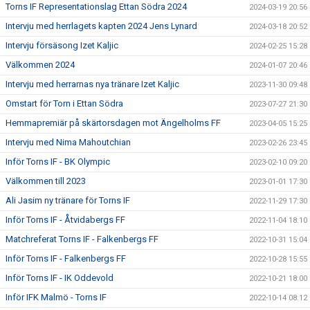
Torns IF Representationslag Ettan Södra 2024
2024-03-19 20:56
Intervju med herrlagets kapten 2024 Jens Lynard
2024-03-18 20:52
Intervju försäsong Izet Kaljic
2024-02-25 15:28
Välkommen 2024
2024-01-07 20:46
Intervju med herrarnas nya tränare Izet Kaljic
2023-11-30 09:48
Omstart för Torn i Ettan Södra
2023-07-27 21:30
Hemmapremiär på skärtorsdagen mot Ängelholms FF
2023-04-05 15:25
Intervju med Nima Mahoutchian
2023-02-26 23:45
Inför Torns IF - BK Olympic
2023-02-10 09:20
Välkommen till 2023
2023-01-01 17:30
Ali Jasim ny tränare för Torns IF
2022-11-29 17:30
Inför Torns IF - Åtvidabergs FF
2022-11-04 18:10
Matchreferat Torns IF - Falkenbergs FF
2022-10-31 15:04
Inför Torns IF - Falkenbergs FF
2022-10-28 15:55
Inför Torns IF - IK Oddevold
2022-10-21 18:00
Inför IFK Malmö - Torns IF
2022-10-14 08:12