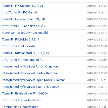
Torns IF - IFK Malmö, 1-2 (0-2)
2019-03-14 09:55
Inför Torns IF - IFK Malmö
2019-03-12 08:14
Torns IF - Landskrona BoIS, 0-0
2019-03-09 17:38
Inför Torns IF - Landskrona BoIS
2019-03-08 08:26
Matchen mot BK Olympic inställd
2019-03-06 09:45
Torns IF - IF Lödde, 2-1 (1-1)
2019-02-28 23:30
Inför Torns IF - IF Lödde
2019-02-28 09:31
Torns IF - Kristianstad FC, 2-1 (1-0)
2019-02-16 20:50
Inför Torns IF - Kristianstad FC
2019-02-15 12:07
Intervju med nyförvärvet Anton Kinnander
2019-02-13 19:25
Intervju med nyförvärvet Fredrik Bergman
2019-02-12 17:35
Intervju med nyförvärvet Dylan Kosik Sulaiman
2019-02-11 17:20
Intervju med nyförvärvet Svante Hildeman
2019-02-10 16:10
Torns IF - Eskilsminne IF, 1-0 (0-0)
2019-02-10 10:45
Inför Torns IF - Eskilsminne IF
2019-02-08 14:11
Förstärkning i ledarstaben
2019-02-08 07:08