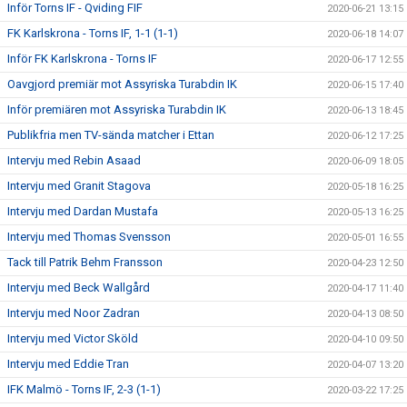
Inför Torns IF - Qviding FIF
2020-06-21 13:15
FK Karlskrona - Torns IF, 1-1 (1-1)
2020-06-18 14:07
Inför FK Karlskrona - Torns IF
2020-06-17 12:55
Oavgjord premiär mot Assyriska Turabdin IK
2020-06-15 17:40
Inför premiären mot Assyriska Turabdin IK
2020-06-13 18:45
Publikfria men TV-sända matcher i Ettan
2020-06-12 17:25
Intervju med Rebin Asaad
2020-06-09 18:05
Intervju med Granit Stagova
2020-05-18 16:25
Intervju med Dardan Mustafa
2020-05-13 16:25
Intervju med Thomas Svensson
2020-05-01 16:55
Tack till Patrik Behm Fransson
2020-04-23 12:50
Intervju med Beck Wallgård
2020-04-17 11:40
Intervju med Noor Zadran
2020-04-13 08:50
Intervju med Victor Sköld
2020-04-10 09:50
Intervju med Eddie Tran
2020-04-07 13:20
IFK Malmö - Torns IF, 2-3 (1-1)
2020-03-22 17:25