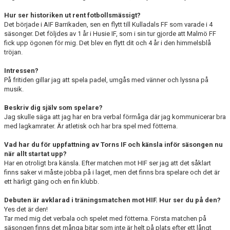
Hur ser historiken ut rent fotbollsmässigt?
Det började i AIF Barrikaden, sen en flytt till Kulladals FF som varade i 4
säsonger. Det följdes av 1 år i Husie IF, som i sin tur gjorde att Malmö FF
fick upp ögonen för mig. Det blev en flytt dit och 4 år i den himmelsblå
tröjan.
Intressen?
På fritiden gillar jag att spela padel, umgås med vänner och lyssna på
musik.
Beskriv dig själv som spelare?
Jag skulle säga att jag har en bra verbal förmåga där jag kommunicerar bra
med lagkamrater. Är atletisk och har bra spel med fötterna.
Vad har du för uppfattning av Torns IF och känsla inför säsongen nu
när allt startat upp?
Har en otroligt bra känsla. Efter matchen mot HIF ser jag att det såklart
finns saker vi måste jobba på i laget, men det finns bra spelare och det är
ett härligt gäng och en fin klubb.
Debuten är avklarad i träningsmatchen mot HIF. Hur ser du på den?
Yes det är den!
Tar med mig det verbala och spelet med fötterna. Första matchen på
säsongen finns det många bitar som inte är helt på plats efter ett långt