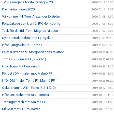
TV: Säsongens första träning 2020
2020-01-19 18:00
Premiärträningen 2020
2020-01-16 18:05
Välkommen till Torn, Alexander Ekström
2020-01-08 15:50
Felix Jakobsson klar för IFK Norrköping
2020-01-03 18:39
Tack för din tid i Torn, Magnus Nilsson
2020-01-02 16:25
Nytt kontrakt säkrat mot Ljungskile
2019-11-03 22:40
Inför Ljungskile SK - Torns IF
2019-11-02 10:40
Felix är uttagen till Morgondagens stjärnor
2019-10-31 09:30
Torns IF - Tvååkers IF, 2-2 (1-1)
2019-10-31 07:59
Inför Torns IF - Tvååkers IF
2019-10-26 11:20
Förlust i DM-finalen mot Malmö FF
2019-10-26 11:00
Inför DM-finalen Torns IF - Malmö FF
2019-10-23 08:20
Oskarshamns AIK - Torns IF, 2-1 (2-0)
2019-10-22 16:50
Inför Oskarshamns AIK - Torns IF
2019-10-19 11:10
Träningsmatch mot Malmö FF
2019-10-18 11:00
Mållöst mot FC Trollhättan
2019-10-18 10:30