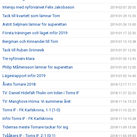
Intervju med nyförvärvet Felix Jakobsson
2019-02-07 20:55
Tack till kvartett som lämnar Torn
2019-01-29 15:35
Astrit Seljmani lämnar för superettan
2019-01-26 15:00
Första träningen och läget inför 2019
2019-01-17 22:35
Bergman och Kinnander till Torn
2019-01-15 10:38
Tack till Ruben Grönevik
2019-01-07 12:05
Tre nyförvärv klara
2019-01-05 12:45
Philip Mårtensson lämnar för superettan
2019-01-03 12:00
Lägesrapport inför 2019
2019-01-02 16:40
Årets Tornare 2018
2018-12-17 11:11
TV: Daniel Hidefält Thulin om tiden i Torns IF
2018-11-27 22:55
TV: Manghovs Hörna: Vi summerar året
2018-11-16 19:23
Torns IF - FK Karlskrona, 1-1 (1-0)
2018-11-10 22:31
Inför Torns IF - FK Karlskrona
2018-11-10 10:28
Tidernas meste Tornare tackar för sig
2018-11-09 15:06
Tvååkers IF - Torns IF, 2-1 (0-1)
2018-11-05 09:43