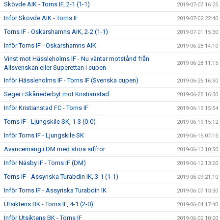
Skövde AIK - Torns IF, 2-1 (1-1)
2019-07-07 16:25
Inför Skövde AIK - Torns IF
2019-07-02 22:40
Torns IF - Oskarshamns AIK, 2-2 (1-1)
2019-07-01 15:30
Inför Torns IF - Oskarshamns AIK
2019-06-28 14:10
Vinst mot Hässleholms IF - Nu väntar motstånd från
2019-06-28 11:15
Allsvenskan eller Superettan i cupen
Inför Hässleholms IF - Torns IF (Svenska cupen)
2019-06-25 16:50
Seger i Skånederbyt mot Kristianstad
2019-06-25 16:30
Inför Kristianstad FC - Torns IF
2019-06-19 15:54
Torns IF - Ljungskile SK, 1-3 (0-0)
2019-06-19 15:12
Inför Torns IF - Ljungskile SK
2019-06-15 07:15
Avancemang i DM med stora siffror
2019-06-13 10:50
Inför Näsby IF - Torns IF (DM)
2019-06-12 13:20
Torns IF - Assyriska Turabdin IK, 3-1 (1-1)
2019-06-09 21:10
Inför Torns IF - Assyriska Turabdin IK
2019-06-07 13:30
Utsiktens BK - Torns IF, 4-1 (2-0)
2019-06-04 17:40
Inför Utsiktens BK - Torns IF
2019-06-02 10:20