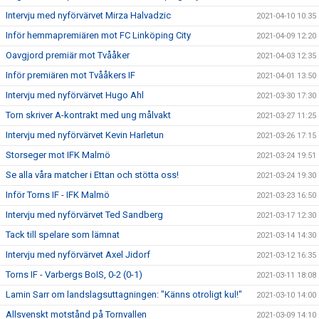
Intervju med nyförvärvet Mirza Halvadzic
2021-04-10 10:35
Inför hemmapremiären mot FC Linköping City
2021-04-09 12:20
Oavgjord premiär mot Tvååker
2021-04-03 12:35
Inför premiären mot Tvååkers IF
2021-04-01 13:50
Intervju med nyförvärvet Hugo Ahl
2021-03-30 17:30
Torn skriver A-kontrakt med ung målvakt
2021-03-27 11:25
Intervju med nyförvärvet Kevin Harletun
2021-03-26 17:15
Storseger mot IFK Malmö
2021-03-24 19:51
Se alla våra matcher i Ettan och stötta oss!
2021-03-24 19:30
Inför Torns IF - IFK Malmö
2021-03-23 16:50
Intervju med nyförvärvet Ted Sandberg
2021-03-17 12:30
Tack till spelare som lämnat
2021-03-14 14:30
Intervju med nyförvärvet Axel Jidorf
2021-03-12 16:35
Torns IF - Varbergs BoIS, 0-2 (0-1)
2021-03-11 18:08
Lamin Sarr om landslagsuttagningen: "Känns otroligt kul!"
2021-03-10 14:00
Allsvenskt motstånd på Tornvallen
2021-03-09 14:10