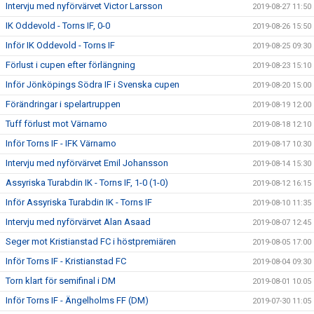
Intervju med nyförvärvet Victor Larsson
2019-08-27 11:50
IK Oddevold - Torns IF, 0-0
2019-08-26 15:50
Inför IK Oddevold - Torns IF
2019-08-25 09:30
Förlust i cupen efter förlängning
2019-08-23 15:10
Inför Jönköpings Södra IF i Svenska cupen
2019-08-20 15:00
Förändringar i spelartruppen
2019-08-19 12:00
Tuff förlust mot Värnamo
2019-08-18 12:10
Inför Torns IF - IFK Värnamo
2019-08-17 10:30
Intervju med nyförvärvet Emil Johansson
2019-08-14 15:30
Assyriska Turabdin IK - Torns IF, 1-0 (1-0)
2019-08-12 16:15
Inför Assyriska Turabdin IK - Torns IF
2019-08-10 11:35
Intervju med nyförvärvet Alan Asaad
2019-08-07 12:45
Seger mot Kristianstad FC i höstpremiären
2019-08-05 17:00
Inför Torns IF - Kristianstad FC
2019-08-04 09:30
Torn klart för semifinal i DM
2019-08-01 10:05
Inför Torns IF - Ängelholms FF (DM)
2019-07-30 11:05