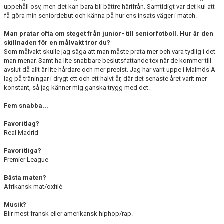
uppehåll osv, men det kan bara bli bättre härifrån. Samtidigt var det kul att
få göra min seniordebut och känna på hur ens insats väger i match.
Man pratar ofta om steget från junior- till seniorfotboll. Hur är den
skillnaden för en målvakt tror du?
Som målvakt skulle jag säga att man måste prata mer och vara tydlig i det
man menar. Samt ha lite snabbare beslutsfattande tex när de kommer till
avslut då allt är lite hårdare och mer precist. Jag har varit uppe i Malmös A-
lag på träningar i drygt ett och ett halvt år, där det senaste året varit mer
konstant, så jag känner mig ganska trygg med det.
Fem snabba...
Favoritlag?
Real Madrid
Favoritliga?
Premier League
Bästa maten?
Afrikansk mat/oxfilé
Musik?
Blir mest fransk eller amerikansk hiphop/rap.