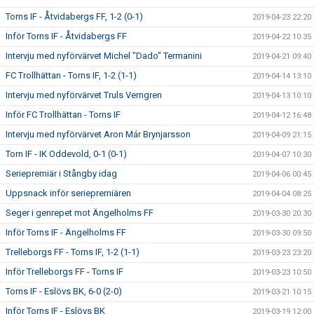
Torns IF - Åtvidabergs FF, 1-2 (0-1)
2019-04-23 22:20
Inför Torns IF - Åtvidabergs FF
2019-04-22 10:35
Intervju med nyförvärvet Michel "Dado" Termanini
2019-04-21 09:40
FC Trollhättan - Torns IF, 1-2 (1-1)
2019-04-14 13:10
Intervju med nyförvärvet Truls Verngren
2019-04-13 10:10
Inför FC Trollhättan - Torns IF
2019-04-12 16:48
Intervju med nyförvärvet Aron Már Brynjarsson
2019-04-09 21:15
Torn IF - IK Oddevold, 0-1 (0-1)
2019-04-07 10:30
Seriepremiär i Stångby idag
2019-04-06 00:45
Uppsnack inför seriepremiären
2019-04-04 08:25
Seger i genrepet mot Ängelholms FF
2019-03-30 20:30
Inför Torns IF - Ängelholms FF
2019-03-30 09:50
Trelleborgs FF - Torns IF, 1-2 (1-1)
2019-03-23 23:20
Inför Trelleborgs FF - Torns IF
2019-03-23 10:50
Torns IF - Eslövs BK, 6-0 (2-0)
2019-03-21 10:15
Inför Torns IF - Eslövs BK
2019-03-19 12:00