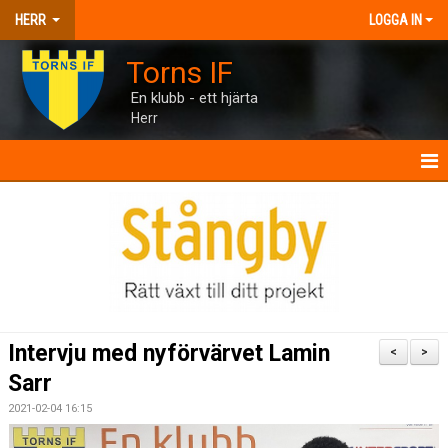
HERR
LOGGA IN
Torns IF
En klubb - ett hjärta
Herr
HERR
NYHETER
KALENDER
MATCHER
Intervju med nyförvärvet Lamin
<
>
TRUPPEN
Sarr
2021-02-04 16:15
BILDGALLERI