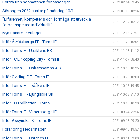
Första träningsmatchen för säsongen
2022-02-04 09:45
Säsongen 2022 startar på måndag 10/1
2022-01-09 18:24
”Erfarenhet, kompetens och förmåga att utveckla
2021-12-17 16:17
fotbollsspelare individuellt”
Nya tränare i herrlaget
2021-12-08 21:51
Inför Åtvidabergs FF - Torns IF
2021-11-20 10:04
Inför Torns IF - Utsiktens BK
2021-11-13 11:12
Inför FC Linköping City - Torns IF
2021-11-07 08:40
Inför Torns IF - Oskarshamns AIK
2021-10-30 10:25
Inför Qviding FIF - Torns IF
2021-10-23 10:00
Inför Torns IF - Tvååkers IF
2021-10-15 19:45
Inför Torns IF - Ljungskile SK
2021-10-08 21:10
Inför FC Trollhättan - Torns IF
2021-10-03 10:20
Inför Torns IF - Vänersborgs IF
2021-09-24 22:54
Inför Assyriska IK - Torns IF
2021-09-18 09:20
Förändring i ledarstaben
2021-09-13 19:57
Inför Torns IF - Österlen FF
2021-09-11 09:00