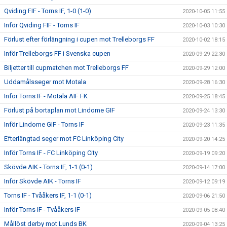
Qviding FIF - Torns IF, 1-0 (1-0)
2020-10-05 11:55
Inför Qviding FIF - Torns IF
2020-10-03 10:30
Förlust efter förlängning i cupen mot Trelleborgs FF
2020-10-02 18:15
Inför Trelleborgs FF i Svenska cupen
2020-09-29 22:30
Biljetter till cupmatchen mot Trelleborgs FF
2020-09-29 12:00
Uddamålsseger mot Motala
2020-09-28 16:30
Inför Torns IF - Motala AIF FK
2020-09-25 18:45
Förlust på bortaplan mot Lindome GIF
2020-09-24 13:30
Inför Lindome GIF - Torns IF
2020-09-23 11:35
Efterlängtad seger mot FC Linköping City
2020-09-20 14:25
Inför Torns IF - FC Linköping City
2020-09-19 09:20
Skövde AIK - Torns IF, 1-1 (0-1)
2020-09-14 17:00
Inför Skövde AIK - Torns IF
2020-09-12 09:19
Torns IF - Tvååkers IF, 1-1 (0-1)
2020-09-06 21:50
Inför Torns IF - Tvååkers IF
2020-09-05 08:40
Mållöst derby mot Lunds BK
2020-09-04 13:25