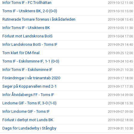
Inför Torns IF - FC Trollhättan
2019-10-12 11:00
Torns IF - Utsiktens BK, 2-0 (0-0)
2019-10-10 15:00
Rutinerade Tornare förenas i åskådarleden
2019-10-08 15:45
Inför Torns IF - Utsiktens BK
2019-10-05 11:30
Förlust mot Landskrona BoIS
2019-10-04 17:00
Inför Landskrona BoIS - Torns IF
2019-09-29 14:40
Torn klart för DM-final
2019-09-25 12:00
Torns IF - Eskilsminne IF, 1-1 (0-0)
2019-09-24 10:45
Inför Torns IF - Eskilsminne IF
2019-09-21 10:20
Förändringar i vår tränarstab 2020
2019-09-17 18:00
Seger på Kopparvallen med 2-1
2019-09-17 17:35
Inför Åtvidabergs FF - Torns IF
2019-09-14 09:00
Lindome GIF - Torns IF, 3-0 (1-0)
2019-09-08 15:30
Inför Lindome GIF - Torns IF
2019-09-07 09:00
Förlust i derbyt mot Lunds BK
2019-09-02 18:00
Dags för Lundaderby i Stångby
2019-08-31 10:30