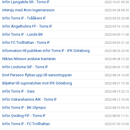
Inför Ljungskile SK - Torns IF
2022-10-01 09:20
Intervju med Aron Ingemarsson
2022-09-28 08:35
Inför Torns IF - Tvååkers IF
2022-09-23 23:08
Inför Ängelholms FF - Torns IF
2022-09-16 15:00
Inför Torns IF - Lunds BK
2022-09-09 11:00
Inför FC Trollhättan - Torns IF
2022-09-03 21:20
Information till publiken inför Torns IF - IFK Göteborg
2022-08-29 22:00
Niklas Nilsson avslutar karriären
2022-08-28 12:20
Inför Lindome GIF - Torns IF
2022-08-26 17:00
Emil Persson flyttas upp till seniortruppen
2022-08-24 16:00
Biljetter till cupmatchen mot IFK Göteborg
2022-08-21 15:30
Inför Torns IF - Gais
2022-08-19 22:15
Inför Oskarshamns AIK - Torns IF
2022-08-12 16:00
Inför Torns IF - BK Olympic
2022-08-10 09:24
Inför Qviding FIF - Torns IF
2022-08-05 17:51
Inför Torns IF - FC Trollhättan
2022-07-30 15:00