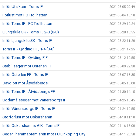
Inför Utsikten - Torns IF
2021-06-05 09:49
Förlust mot FC Trollhättan
2021-06-04 18:10
Inför Torns IF - FC Trollhättan
2021-05-29 12:24
Ljungskile SK - Torns IF, 2-0 (0-0)
2021-05-28 16:55
Inför Ljungskile SK - Torns IF
2021-05-22 11:20
Torns IF - Qviding FIF, 1-4 (0-0)
2021-05-21 17:25
Inför Torns IF - Qviding FIF
2021-05-12 12:55
Stabil seger mot Österlen FF
2021-05-09 22:30
Inför Österlen FF - Torns IF
2021-05-07 13:35
Oavgjort mot Åtvidabergs FF
2021-05-05 13:00
Inför Torns IF - Åtvidabergs FF
2021-04-30 14:15
Uddamålsseger mot Vänersborgs IF
2021-04-25 10:45
Inför Vänersborgs IF - Torns IF
2021-04-24 10:55
Storförlust mot Oskarshamn
2021-04-18 11:10
Inför Oskarshamns AIK - Torns IF
2021-04-16 15:00
Seger i hemmapremiären mot FC Linköping City
2021-04-11 20:50