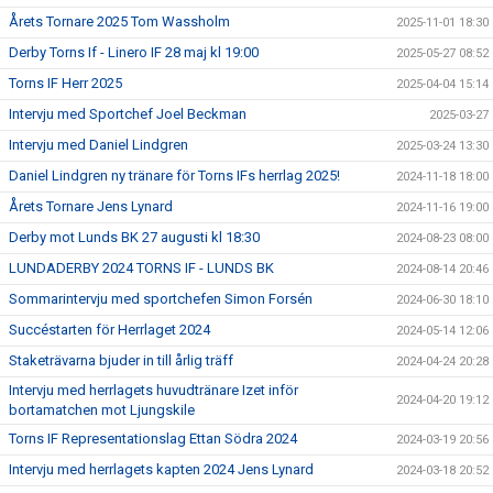
Årets Tornare 2025 Tom Wassholm
2025-11-01 18:30
Derby Torns If - Linero IF 28 maj kl 19:00
2025-05-27 08:52
Torns IF Herr 2025
2025-04-04 15:14
Intervju med Sportchef Joel Beckman
2025-03-27
Intervju med Daniel Lindgren
2025-03-24 13:30
Daniel Lindgren ny tränare för Torns IFs herrlag 2025!
2024-11-18 18:00
Årets Tornare Jens Lynard
2024-11-16 19:00
Derby mot Lunds BK 27 augusti kl 18:30
2024-08-23 08:00
LUNDADERBY 2024 TORNS IF - LUNDS BK
2024-08-14 20:46
Sommarintervju med sportchefen Simon Forsén
2024-06-30 18:10
Succéstarten för Herrlaget 2024
2024-05-14 12:06
Staketrävarna bjuder in till årlig träff
2024-04-24 20:28
Intervju med herrlagets huvudtränare Izet inför
2024-04-20 19:12
bortamatchen mot Ljungskile
Torns IF Representationslag Ettan Södra 2024
2024-03-19 20:56
Intervju med herrlagets kapten 2024 Jens Lynard
2024-03-18 20:52