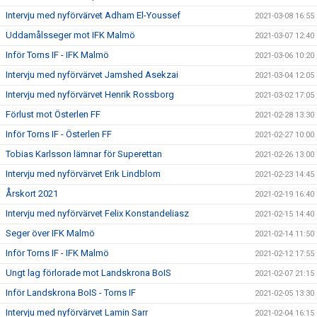
Intervju med nyförvärvet Adham El-Youssef
2021-03-08 16:55
Uddamålsseger mot IFK Malmö
2021-03-07 12:40
Inför Torns IF - IFK Malmö
2021-03-06 10:20
Intervju med nyförvärvet Jamshed Asekzai
2021-03-04 12:05
Intervju med nyförvärvet Henrik Rossborg
2021-03-02 17:05
Förlust mot Österlen FF
2021-02-28 13:30
Inför Torns IF - Österlen FF
2021-02-27 10:00
Tobias Karlsson lämnar för Superettan
2021-02-26 13:00
Intervju med nyförvärvet Erik Lindblom
2021-02-23 14:45
Årskort 2021
2021-02-19 16:40
Intervju med nyförvärvet Felix Konstandeliasz
2021-02-15 14:40
Seger över IFK Malmö
2021-02-14 11:50
Inför Torns IF - IFK Malmö
2021-02-12 17:55
Ungt lag förlorade mot Landskrona BoIS
2021-02-07 21:15
Inför Landskrona BoIS - Torns IF
2021-02-05 13:30
Intervju med nyförvärvet Lamin Sarr
2021-02-04 16:15