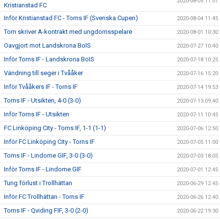
2020-08-05 11:01
Kristianstad FC
Inför Kristianstad FC - Torns IF (Svenska Cupen)
2020-08-04 11:45
Torn skriver A-kontrakt med ungdomsspelare
2020-08-01 10:30
Oavgjort mot Landskrona BoIS
2020-07-27 10:40
Inför Torns IF - Landskrona BoIS
2020-07-18 10:25
Vändning till seger i Tvååker
2020-07-16 15:20
Inför Tvååkers IF - Torns IF
2020-07-14 19:53
Torns IF - Utsikten, 4-0 (3-0)
2020-07-13 09:40
Inför Torns IF - Utsikten
2020-07-11 10:45
FC Linköping City - Torns IF, 1-1 (1-1)
2020-07-06 12:50
Inför FC Linköping City - Torns IF
2020-07-05 11:00
Torns IF - Lindome GIF, 3-0 (3-0)
2020-07-03 18:05
Inför Torns IF - Lindome GIF
2020-07-01 12:45
Tung förlust i Trollhättan
2020-06-29 12:45
Inför FC Trollhättan - Torns IF
2020-06-26 12:40
Torns IF - Qviding FIF, 3-0 (2-0)
2020-06-22 19:30