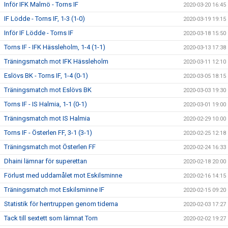
Inför IFK Malmö - Torns IF
2020-03-20 16:45
IF Lödde - Torns IF, 1-3 (1-0)
2020-03-19 19:15
Inför IF Lödde - Torns IF
2020-03-18 15:50
Torns IF - IFK Hässleholm, 1-4 (1-1)
2020-03-13 17:38
Träningsmatch mot IFK Hässleholm
2020-03-11 12:10
Eslövs BK - Torns IF, 1-4 (0-1)
2020-03-05 18:15
Träningsmatch mot Eslövs BK
2020-03-03 19:30
Torns IF - IS Halmia, 1-1 (0-1)
2020-03-01 19:00
Träningsmatch mot IS Halmia
2020-02-29 10:00
Torns IF - Österlen FF, 3-1 (3-1)
2020-02-25 12:18
Träningsmatch mot Österlen FF
2020-02-24 16:33
Dhaini lämnar för superettan
2020-02-18 20:00
Förlust med uddamålet mot Eskilsminne
2020-02-16 14:15
Träningsmatch mot Eskilsminne IF
2020-02-15 09:20
Statistik för herrtruppen genom tiderna
2020-02-03 17:27
Tack till sextett som lämnat Torn
2020-02-02 19:27