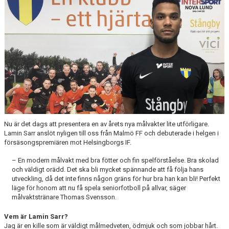
ÅRETS TORNARE
Nu är det dags att presentera en av årets nya målvakter lite utförligare.
Lamin Sarr anslöt nyligen till oss från Malmö FF och debuterade i helgen i
försäsongspremiären mot Helsingborgs IF.
– En modern målvakt med bra fötter och fin spelförståelse. Bra skolad
och väldigt orädd. Det ska bli mycket spännande att få följa hans
utveckling, då det inte finns någon gräns för hur bra han kan bli! Perfekt
läge för honom att nu få spela seniorfotboll på allvar, säger
målvaktstränare Thomas Svensson.
Vem är Lamin Sarr?
Jag är en kille som är väldigt målmedveten, ödmjuk och som jobbar hårt.