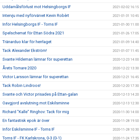
Uddamålsförlust mot Helsingborgs IF
2021-02-02 16:15
Intervju med nyförvärvet Kevin Robèrt
2021-01-31 10:45
Inför Helsingborgs IF - Torns IF
2021-01-30 11:00
Spelschemat för Ettan Södra 2021
2021-01-26 17:05
Tränarduo klar för herrlaget
2021-01-09 14:40
Tack Alexander Ekström!
2021-01-07 11:45
Svante Hildeman lämnar för superettan
2020-12-23 14:00
Årets Tornare 2020
2020-12-22 13:30
Victor Larsson lämnar för superettan
2020-12-21 16:45
Tack Robin Lindroos!
2020-12-20 17:30
Svante och Victor prisades på Ettan-galan
2020-12-13 14:20
Oavgjord avslutning mot Eskilsminne
2020-12-13 12:30
Richard "Kalle" Ringhov: Tack för mig
2020-11-30 14:00
En fantastisk epok är över
2020-11-28 19:50
Inför Eskilsminne IF - Torns IF
2020-11-28 10:30
Torns IF - FK Karlskrona, 0-3 (0-1)
2020-11-24 17:35