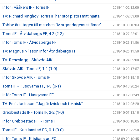
Inför Tvååkers IF - Torns IF
2018-11-02 12:00
TV: Richard Ringhov: Torns IF har stor plats i mitt hjärta
2018-11-02 09:00
Tobbe är uttagen till matchen ”Morgondagens stjärnor”
2018-10-30 10:03
Torns IF - Åtvidabergs FF, 4-2 (2-2)
2018-10-27 22:01
Inför Torns IF - Åtvidabergs FF
2018-10-26 11:56
TV: Magnus Nilsson inför Åtvidabergs FF
2018-10-26 11:50
TV: Resevlogg - Skövde AIK
2018-10-24 09:00
Skövde AIK - Torns IF, 1-1 (1-0)
2018-10-20 17:57
Inför Skövde AIK - Torns IF
2018-10-19 15:15
Torns IF - Husqvarna FF, 1-3 (0-1)
2018-10-13 20:24
Inför Torns IF - Husqvarna FF
2018-10-12 08:49
TV: Emil Joelsson: "Jag är kvick och teknisk"
2018-10-12 08:20
Grebbestads IF - Torns IF, 2-2 (1-0)
2018-10-07 13:18
Inför Grebbestads IF - Torns IF
2018-10-05 18:05
Torns IF - Kristianstad FC, 0-1 (0-0)
2018-09-29 22:50
Inför Torns IF - Kristianstad FC
2018-09-29 10:45