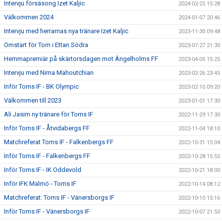
Intervju försäsong Izet Kaljic
2024-02-25 15:28
Välkommen 2024
2024-01-07 20:46
Intervju med herrarnas nya tränare Izet Kaljic
2023-11-30 09:48
Omstart för Torn i Ettan Södra
2023-07-27 21:30
Hemmapremiär på skärtorsdagen mot Ängelholms FF
2023-04-05 15:25
Intervju med Nima Mahoutchian
2023-02-26 23:45
Inför Torns IF - BK Olympic
2023-02-10 09:20
Välkommen till 2023
2023-01-01 17:30
Ali Jasim ny tränare för Torns IF
2022-11-29 17:30
Inför Torns IF - Åtvidabergs FF
2022-11-04 18:10
Matchreferat Torns IF - Falkenbergs FF
2022-10-31 15:04
Inför Torns IF - Falkenbergs FF
2022-10-28 15:55
Inför Torns IF - IK Oddevold
2022-10-21 18:00
Inför IFK Malmö - Torns IF
2022-10-14 08:12
Matchreferat: Torns IF - Vänersborgs IF
2022-10-10 15:16
Inför Torns IF - Vänersborgs IF
2022-10-07 21:50