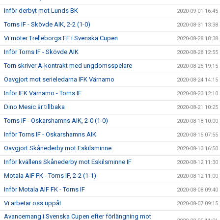
Inför derbyt mot Lunds BK
2020-09-01 16:45
Torns IF - Skövde AIK, 2-2 (1-0)
2020-08-31 13:38
Vi möter Trelleborgs FF i Svenska Cupen
2020-08-28 18:38
Inför Torns IF - Skövde AIK
2020-08-28 12:55
Torn skriver A-kontrakt med ungdomsspelare
2020-08-25 19:15
Oavgjort mot serieledarna IFK Värnamo
2020-08-24 14:15
Inför IFK Värnamo - Torns IF
2020-08-23 12:10
Dino Mesic är tillbaka
2020-08-21 10:25
Torns IF - Oskarshamns AIK, 2-0 (1-0)
2020-08-18 10:00
Inför Torns IF - Oskarshamns AIK
2020-08-15 07:55
Oavgjort Skånederby mot Eskilsminne
2020-08-13 16:50
Inför kvällens Skånederby mot Eskilsminne IF
2020-08-12 11:30
Motala AIF FK - Torns IF, 2-2 (1-1)
2020-08-12 11:00
Inför Motala AIF FK - Torns IF
2020-08-08 09:40
Vi arbetar oss uppåt
2020-08-07 09:15
Avancemang i Svenska Cupen efter förlängning mot