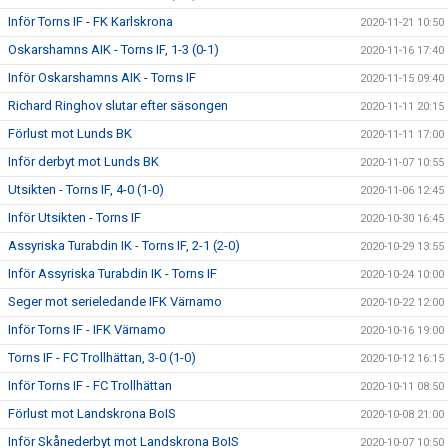
Inför Torns IF - FK Karlskrona
2020-11-21 10:50
Oskarshamns AIK - Torns IF, 1-3 (0-1)
2020-11-16 17:40
Inför Oskarshamns AIK - Torns IF
2020-11-15 09:40
Richard Ringhov slutar efter säsongen
2020-11-11 20:15
Förlust mot Lunds BK
2020-11-11 17:00
Inför derbyt mot Lunds BK
2020-11-07 10:55
Utsikten - Torns IF, 4-0 (1-0)
2020-11-06 12:45
Inför Utsikten - Torns IF
2020-10-30 16:45
Assyriska Turabdin IK - Torns IF, 2-1 (2-0)
2020-10-29 13:55
Inför Assyriska Turabdin IK - Torns IF
2020-10-24 10:00
Seger mot serieledande IFK Värnamo
2020-10-22 12:00
Inför Torns IF - IFK Värnamo
2020-10-16 19:00
Torns IF - FC Trollhättan, 3-0 (1-0)
2020-10-12 16:15
Inför Torns IF - FC Trollhättan
2020-10-11 08:50
Förlust mot Landskrona BoIS
2020-10-08 21:00
Inför Skånederbyt mot Landskrona BoIS
2020-10-07 10:50