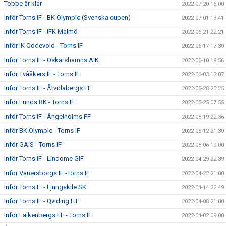
Tobbe är klar
2022-07-20 15:00
Inför Torns IF - BK Olympic (Svenska cupen)
2022-07-01 13:41
Inför Torns IF - IFK Malmö
2022-06-21 22:21
Inför IK Oddevold - Torns IF
2022-06-17 17:30
Inför Torns IF - Oskarshamns AIK
2022-06-10 19:56
Inför Tvååkers IF - Torns IF
2022-06-03 13:07
Inför Torns IF - Åtvidabergs FF
2022-05-28 20:25
Inför Lunds BK - Torns IF
2022-05-25 07:55
Inför Torns IF - Ängelholms FF
2022-05-19 22:36
Inför BK Olympic - Torns IF
2022-05-12 21:30
Inför GAIS - Torns IF
2022-05-06 19:00
Inför Torns IF - Lindome GIF
2022-04-29 22:39
Inför Vänersborgs IF -Torns IF
2022-04-22 21:00
Inför Torns IF - Ljungskile SK
2022-04-14 22:49
Inför Torns IF - Qviding FIF
2022-04-08 21:00
Inför Falkenbergs FF - Torns IF
2022-04-02 09:00