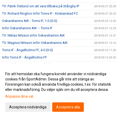
TV: Patrik Östlund om att vara tillbaka på Stångby IP
2018-09-27 20:33
TV: Richard Ringhov inför Torns IF - Kristianstad FC
2018-09-27 20:25
Oskarshamns AIK - Torns IF, 1-0 (0-0)
2018-09-25 12:45
Inför Oskarshamns AIK – Torns IF
2018-09-21 15:23
TV: Niklas Nilsson inför Oskarshamns AIK
2018-09-21 15:21
TV: Magnus Nilsson inför Oskarshamns AIK
2018-09-21 15:16
Torns IF - Ängelholms FF, 4-0 (0-0)
2018-09-16 17:20
Inför Torns IF - Ängelholms FF
2018-09-15 09:35
Ljungskile SK - Torns IF, 1-1 (0-1)
2018-09-10 00:10
Inför Ljungskile SK - Torns IF
2018-09-09 11:00
För att hemsidan ska fungera korrekt använder vi nödvändiga
cookies från SportAdmin. Dessa går inte att stänga av.
TV: Richard Ringhov inför Ljungskile SK
2018-09-07 20:57
Föreningen kan också använda frivilliga cookies, t.ex. för statistik
TV: Daniel Hidefält Thulin inför Ljungskile SK
2018-09-07 20:55
eller marknadsföring. Du väljer själv om du vill acceptera dessa.
Torns IF - Mjällby AIF, 0-1 (0-1)
2018-09-02 22:05
Anpassa dina val
Inför Torns IF - Mjällby AIF
2018-09-02 09:30
Acceptera nödvändiga
Acceptera alla
TV: Astrit Seljmani utsedd till månadens spelare
2018-08-29 14:50
TV: Möt Torns nyförvärv Alexander Fioretos
2018-08-29 11:41