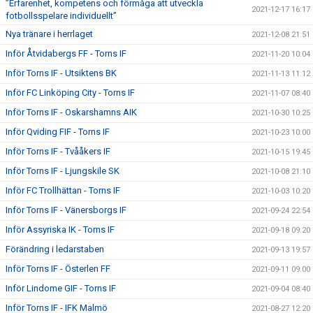
”Erfarenhet, kompetens och förmåga att utveckla
2021-12-17 16:17
fotbollsspelare individuellt”
Nya tränare i herrlaget
2021-12-08 21:51
Inför Åtvidabergs FF - Torns IF
2021-11-20 10:04
Inför Torns IF - Utsiktens BK
2021-11-13 11:12
Inför FC Linköping City - Torns IF
2021-11-07 08:40
Inför Torns IF - Oskarshamns AIK
2021-10-30 10:25
Inför Qviding FIF - Torns IF
2021-10-23 10:00
Inför Torns IF - Tvååkers IF
2021-10-15 19:45
Inför Torns IF - Ljungskile SK
2021-10-08 21:10
Inför FC Trollhättan - Torns IF
2021-10-03 10:20
Inför Torns IF - Vänersborgs IF
2021-09-24 22:54
Inför Assyriska IK - Torns IF
2021-09-18 09:20
Förändring i ledarstaben
2021-09-13 19:57
Inför Torns IF - Österlen FF
2021-09-11 09:00
Inför Lindome GIF - Torns IF
2021-09-04 08:40
Inför Torns IF - IFK Malmö
2021-08-27 12:20