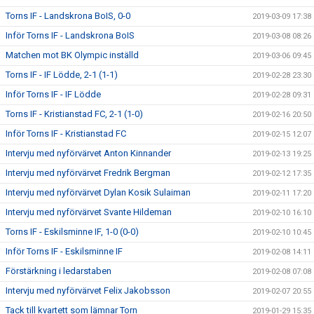
Torns IF - Landskrona BoIS, 0-0
2019-03-09 17:38
Inför Torns IF - Landskrona BoIS
2019-03-08 08:26
Matchen mot BK Olympic inställd
2019-03-06 09:45
Torns IF - IF Lödde, 2-1 (1-1)
2019-02-28 23:30
Inför Torns IF - IF Lödde
2019-02-28 09:31
Torns IF - Kristianstad FC, 2-1 (1-0)
2019-02-16 20:50
Inför Torns IF - Kristianstad FC
2019-02-15 12:07
Intervju med nyförvärvet Anton Kinnander
2019-02-13 19:25
Intervju med nyförvärvet Fredrik Bergman
2019-02-12 17:35
Intervju med nyförvärvet Dylan Kosik Sulaiman
2019-02-11 17:20
Intervju med nyförvärvet Svante Hildeman
2019-02-10 16:10
Torns IF - Eskilsminne IF, 1-0 (0-0)
2019-02-10 10:45
Inför Torns IF - Eskilsminne IF
2019-02-08 14:11
Förstärkning i ledarstaben
2019-02-08 07:08
Intervju med nyförvärvet Felix Jakobsson
2019-02-07 20:55
Tack till kvartett som lämnar Torn
2019-01-29 15:35