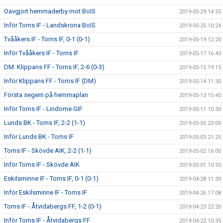
Oavgjort hemmaderby mot BoIS
2019-05-29 14:55
Inför Torns IF - Landskrona BoIS
2019-05-25 10:24
Tvååkers IF - Torns IF, 0-1 (0-1)
2019-05-19 12:20
Inför Tvååkers IF - Torns IF
2019-05-17 16:40
DM: Klippans FF - Torns IF, 2-6 (0-3)
2019-05-15 19:15
Inför Klippans FF - Torns IF (DM)
2019-05-14 11:30
Första segern på hemmaplan
2019-05-13 15:40
Inför Torns IF - Lindome GIF
2019-05-11 10:30
Lunds BK - Torns IF, 2-2 (1-1)
2019-05-05 23:00
Inför Lunds BK - Torns IF
2019-05-03 21:25
Torns IF - Skövde AIK, 2-2 (1-1)
2019-05-02 16:00
Inför Torns IF - Skövde AIK
2019-05-01 10:50
Eskilsminne IF - Torns IF, 0-1 (0-1)
2019-04-28 11:30
Inför Eskilsminne IF - Torns IF
2019-04-26 17:08
Torns IF - Åtvidabergs FF, 1-2 (0-1)
2019-04-23 22:20
Inför Torns IF - Åtvidabergs FF
2019-04-22 10:35