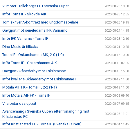
Vi möter Trelleborgs FF i Svenska Cupen
2020-08-28 18:38
Inför Torns IF - Skövde AIK
2020-08-28 12:55
Torn skriver A-kontrakt med ungdomsspelare
2020-08-25 19:15
Oavgjort mot serieledarna IFK Värnamo
2020-08-24 14:15
Inför IFK Värnamo - Torns IF
2020-08-23 12:10
Dino Mesic är tillbaka
2020-08-21 10:25
Torns IF - Oskarshamns AIK, 2-0 (1-0)
2020-08-18 10:00
Inför Torns IF - Oskarshamns AIK
2020-08-15 07:55
Oavgjort Skånederby mot Eskilsminne
2020-08-13 16:50
Inför kvällens Skånederby mot Eskilsminne IF
2020-08-12 11:30
Motala AIF FK - Torns IF, 2-2 (1-1)
2020-08-12 11:00
Inför Motala AIF FK - Torns IF
2020-08-08 09:40
Vi arbetar oss uppåt
2020-08-07 09:15
Avancemang i Svenska Cupen efter förlängning mot
2020-08-05 11:01
Kristianstad FC
Inför Kristianstad FC - Torns IF (Svenska Cupen)
2020-08-04 11:45