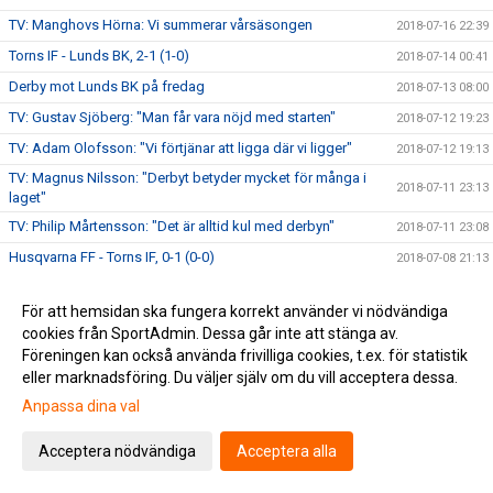
TV: Manghovs Hörna: Vi summerar vårsäsongen
2018-07-16 22:39
Torns IF - Lunds BK, 2-1 (1-0)
2018-07-14 00:41
Derby mot Lunds BK på fredag
2018-07-13 08:00
TV: Gustav Sjöberg: "Man får vara nöjd med starten"
2018-07-12 19:23
TV: Adam Olofsson: "Vi förtjänar att ligga där vi ligger"
2018-07-12 19:13
TV: Magnus Nilsson: "Derbyt betyder mycket för många i
2018-07-11 23:13
laget"
TV: Philip Mårtensson: "Det är alltid kul med derbyn"
2018-07-11 23:08
Husqvarna FF - Torns IF, 0-1 (0-0)
2018-07-08 21:13
Torn möter IFK Göteborg i Svenska Cupen
2018-07-07 13:54
För att hemsidan ska fungera korrekt använder vi nödvändiga
Inför Husqvarna FF - Torns IF
2018-07-06 20:00
cookies från SportAdmin. Dessa går inte att stänga av.
TV: Niklas Nilsson: "Med lite tur hade vi fått ett poäng mot
Föreningen kan också använda frivilliga cookies, t.ex. för statistik
2018-07-05 21:03
Malmö FF"
eller marknadsföring. Du väljer själv om du vill acceptera dessa.
TV: Richard Ringhov: "Finns inga lag som man ska
Anpassa dina val
2018-07-05 20:33
underskatta"
Malmö FF - Torns IF, 3-1 (1-0, 0-0, 2-1)
2018-07-03 14:30
Acceptera nödvändiga
Acceptera alla
Lottning av Svenska Cupen
2018-07-02 14:22