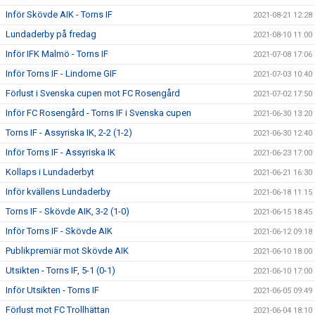
Inför Skövde AIK - Torns IF
2021-08-21 12:28
Lundaderby på fredag
2021-08-10 11:00
Inför IFK Malmö - Torns IF
2021-07-08 17:06
Inför Torns IF - Lindome GIF
2021-07-03 10:40
Förlust i Svenska cupen mot FC Rosengård
2021-07-02 17:50
Inför FC Rosengård - Torns IF i Svenska cupen
2021-06-30 13:20
Torns IF - Assyriska IK, 2-2 (1-2)
2021-06-30 12:40
Inför Torns IF - Assyriska IK
2021-06-23 17:00
Kollaps i Lundaderbyt
2021-06-21 16:30
Inför kvällens Lundaderby
2021-06-18 11:15
Torns IF - Skövde AIK, 3-2 (1-0)
2021-06-15 18:45
Inför Torns IF - Skövde AIK
2021-06-12 09:18
Publikpremiär mot Skövde AIK
2021-06-10 18:00
Utsikten - Torns IF, 5-1 (0-1)
2021-06-10 17:00
Inför Utsikten - Torns IF
2021-06-05 09:49
Förlust mot FC Trollhättan
2021-06-04 18:10