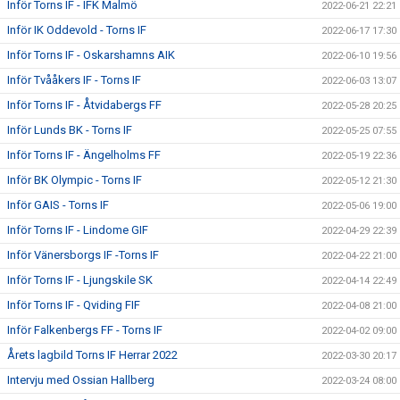
Inför Torns IF - IFK Malmö
2022-06-21 22:21
Inför IK Oddevold - Torns IF
2022-06-17 17:30
Inför Torns IF - Oskarshamns AIK
2022-06-10 19:56
Inför Tvååkers IF - Torns IF
2022-06-03 13:07
Inför Torns IF - Åtvidabergs FF
2022-05-28 20:25
Inför Lunds BK - Torns IF
2022-05-25 07:55
Inför Torns IF - Ängelholms FF
2022-05-19 22:36
Inför BK Olympic - Torns IF
2022-05-12 21:30
Inför GAIS - Torns IF
2022-05-06 19:00
Inför Torns IF - Lindome GIF
2022-04-29 22:39
Inför Vänersborgs IF -Torns IF
2022-04-22 21:00
Inför Torns IF - Ljungskile SK
2022-04-14 22:49
Inför Torns IF - Qviding FIF
2022-04-08 21:00
Inför Falkenbergs FF - Torns IF
2022-04-02 09:00
Årets lagbild Torns IF Herrar 2022
2022-03-30 20:17
Intervju med Ossian Hallberg
2022-03-24 08:00