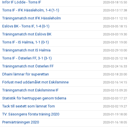
Inför IF Lödde - Torns IF
2020-03-18 15:50
Torns IF - IFK Hässleholm, 1-4 (1-1)
2020-03-13 17:38
Träningsmatch mot IFK Hässleholm
2020-03-11 12:10
Eslövs BK - Torns IF, 1-4 (0-1)
2020-03-05 18:15
Träningsmatch mot Eslövs BK
2020-03-03 19:30
Torns IF - IS Halmia, 1-1 (0-1)
2020-03-01 19:00
Träningsmatch mot IS Halmia
2020-02-29 10:00
Torns IF - Österlen FF, 3-1 (3-1)
2020-02-25 12:18
Träningsmatch mot Österlen FF
2020-02-24 16:33
Dhaini lämnar för superettan
2020-02-18 20:00
Förlust med uddamålet mot Eskilsminne
2020-02-16 14:15
Träningsmatch mot Eskilsminne IF
2020-02-15 09:20
Statistik för herrtruppen genom tiderna
2020-02-03 17:27
Tack till sextett som lämnat Torn
2020-02-02 19:27
TV: Säsongens första träning 2020
2020-01-19 18:00
Premiärträningen 2020
2020-01-16 18:05