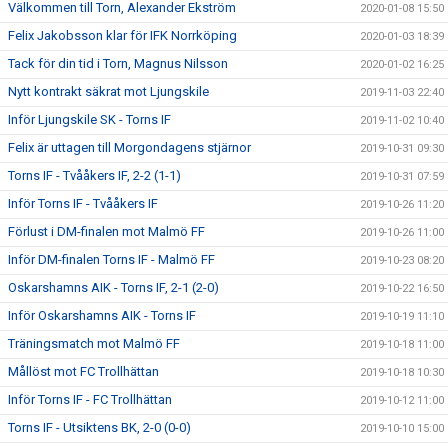
Välkommen till Torn, Alexander Ekström
2020-01-08 15:50
Felix Jakobsson klar för IFK Norrköping
2020-01-03 18:39
Tack för din tid i Torn, Magnus Nilsson
2020-01-02 16:25
Nytt kontrakt säkrat mot Ljungskile
2019-11-03 22:40
Inför Ljungskile SK - Torns IF
2019-11-02 10:40
Felix är uttagen till Morgondagens stjärnor
2019-10-31 09:30
Torns IF - Tvååkers IF, 2-2 (1-1)
2019-10-31 07:59
Inför Torns IF - Tvååkers IF
2019-10-26 11:20
Förlust i DM-finalen mot Malmö FF
2019-10-26 11:00
Inför DM-finalen Torns IF - Malmö FF
2019-10-23 08:20
Oskarshamns AIK - Torns IF, 2-1 (2-0)
2019-10-22 16:50
Inför Oskarshamns AIK - Torns IF
2019-10-19 11:10
Träningsmatch mot Malmö FF
2019-10-18 11:00
Mållöst mot FC Trollhättan
2019-10-18 10:30
Inför Torns IF - FC Trollhättan
2019-10-12 11:00
Torns IF - Utsiktens BK, 2-0 (0-0)
2019-10-10 15:00