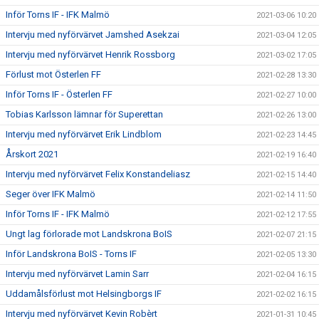
Inför Torns IF - IFK Malmö
2021-03-06 10:20
Intervju med nyförvärvet Jamshed Asekzai
2021-03-04 12:05
Intervju med nyförvärvet Henrik Rossborg
2021-03-02 17:05
Förlust mot Österlen FF
2021-02-28 13:30
Inför Torns IF - Österlen FF
2021-02-27 10:00
Tobias Karlsson lämnar för Superettan
2021-02-26 13:00
Intervju med nyförvärvet Erik Lindblom
2021-02-23 14:45
Årskort 2021
2021-02-19 16:40
Intervju med nyförvärvet Felix Konstandeliasz
2021-02-15 14:40
Seger över IFK Malmö
2021-02-14 11:50
Inför Torns IF - IFK Malmö
2021-02-12 17:55
Ungt lag förlorade mot Landskrona BoIS
2021-02-07 21:15
Inför Landskrona BoIS - Torns IF
2021-02-05 13:30
Intervju med nyförvärvet Lamin Sarr
2021-02-04 16:15
Uddamålsförlust mot Helsingborgs IF
2021-02-02 16:15
Intervju med nyförvärvet Kevin Robèrt
2021-01-31 10:45