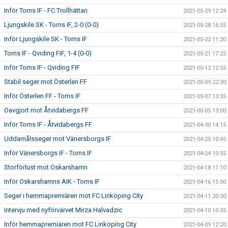
Inför Torns IF - FC Trollhättan
2021-05-29 12:24
Ljungskile SK - Torns IF, 2-0 (0-0)
2021-05-28 16:55
Inför Ljungskile SK - Torns IF
2021-05-22 11:20
Torns IF - Qviding FIF, 1-4 (0-0)
2021-05-21 17:25
Inför Torns IF - Qviding FIF
2021-05-12 12:55
Stabil seger mot Österlen FF
2021-05-09 22:30
Inför Österlen FF - Torns IF
2021-05-07 13:35
Oavgjort mot Åtvidabergs FF
2021-05-05 13:00
Inför Torns IF - Åtvidabergs FF
2021-04-30 14:15
Uddamålsseger mot Vänersborgs IF
2021-04-25 10:45
Inför Vänersborgs IF - Torns IF
2021-04-24 10:55
Storförlust mot Oskarshamn
2021-04-18 11:10
Inför Oskarshamns AIK - Torns IF
2021-04-16 15:00
Seger i hemmapremiären mot FC Linköping City
2021-04-11 20:50
Intervju med nyförvärvet Mirza Halvadzic
2021-04-10 10:35
Inför hemmapremiären mot FC Linköping City
2021-04-09 12:20