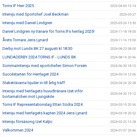
Torns IF Herr 2025
2025-04-04 15:14
Intervju med Sportchef Joel Beckman
2025-03-27
Intervju med Daniel Lindgren
2025-03-24 13:30
Daniel Lindgren ny tränare för Torns IFs herrlag 2025!
2024-11-18 18:00
Årets Tornare Jens Lynard
2024-11-16 19:00
Derby mot Lunds BK 27 augusti kl 18:30
2024-08-23 08:00
LUNDADERBY 2024 TORNS IF - LUNDS BK
2024-08-14 20:46
Sommarintervju med sportchefen Simon Forsén
2024-06-30 18:10
Succéstarten för Herrlaget 2024
2024-05-14 12:06
Staketrävarna bjuder in till årlig träff
2024-04-24 20:28
Intervju med herrlagets huvudtränare Izet inför
2024-04-20 19:12
bortamatchen mot Ljungskile
Torns IF Representationslag Ettan Södra 2024
2024-03-19 20:56
Intervju med herrlagets kapten 2024 Jens Lynard
2024-03-18 20:52
Intervju försäsong Izet Kaljic
2024-02-25 15:28
Välkommen 2024
2024-01-07 20:46