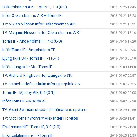
Oskarshamns AIK - Torns IF, 1-0 (0-0)
2018-09-25 12:45
Inför Oskarshamns AIK – Torns IF
2018-09-21 15:23
TV: Niklas Nilsson inför Oskarshamns AIK
2018-09-21 15:21
TV: Magnus Nilsson inför Oskarshamns AIK
2018-09-21 15:16
Torns IF - Ängelholms FF, 4-0 (0-0)
2018-09-16 17:20
Inför Torns IF - Ängelholms FF
2018-09-15 09:35
Ljungskile SK - Torns IF, 1-1 (0-1)
2018-09-10 00:10
Inför Ljungskile SK - Torns IF
2018-09-09 11:00
TV: Richard Ringhov inför Ljungskile SK
2018-09-07 20:57
TV: Daniel Hidefält Thulin inför Ljungskile SK
2018-09-07 20:55
Torns IF - Mjällby AIF, 0-1 (0-1)
2018-09-02 22:05
Inför Torns IF - Mjällby AIF
2018-09-02 09:30
TV: Astrit Seljmani utsedd till månadens spelare
2018-08-29 14:50
TV: Möt Torns nyförvärv Alexander Fioretos
2018-08-29 11:41
Eskilsminne IF - Torns IF, 3-0 (2-0)
2018-08-26 21:30
Inför Eskilsminne IF - Torns IF
2018-08-25 18:55