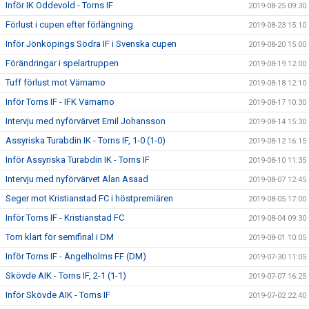
Inför IK Oddevold - Torns IF
2019-08-25 09:30
Förlust i cupen efter förlängning
2019-08-23 15:10
Inför Jönköpings Södra IF i Svenska cupen
2019-08-20 15:00
Förändringar i spelartruppen
2019-08-19 12:00
Tuff förlust mot Värnamo
2019-08-18 12:10
Inför Torns IF - IFK Värnamo
2019-08-17 10:30
Intervju med nyförvärvet Emil Johansson
2019-08-14 15:30
Assyriska Turabdin IK - Torns IF, 1-0 (1-0)
2019-08-12 16:15
Inför Assyriska Turabdin IK - Torns IF
2019-08-10 11:35
Intervju med nyförvärvet Alan Asaad
2019-08-07 12:45
Seger mot Kristianstad FC i höstpremiären
2019-08-05 17:00
Inför Torns IF - Kristianstad FC
2019-08-04 09:30
Torn klart för semifinal i DM
2019-08-01 10:05
Inför Torns IF - Ängelholms FF (DM)
2019-07-30 11:05
Skövde AIK - Torns IF, 2-1 (1-1)
2019-07-07 16:25
Inför Skövde AIK - Torns IF
2019-07-02 22:40