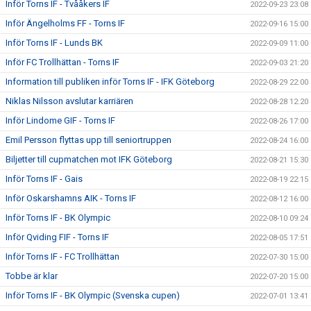
Inför Torns IF - Tvååkers IF
2022-09-23 23:08
Inför Ängelholms FF - Torns IF
2022-09-16 15:00
Inför Torns IF - Lunds BK
2022-09-09 11:00
Inför FC Trollhättan - Torns IF
2022-09-03 21:20
Information till publiken inför Torns IF - IFK Göteborg
2022-08-29 22:00
Niklas Nilsson avslutar karriären
2022-08-28 12:20
Inför Lindome GIF - Torns IF
2022-08-26 17:00
Emil Persson flyttas upp till seniortruppen
2022-08-24 16:00
Biljetter till cupmatchen mot IFK Göteborg
2022-08-21 15:30
Inför Torns IF - Gais
2022-08-19 22:15
Inför Oskarshamns AIK - Torns IF
2022-08-12 16:00
Inför Torns IF - BK Olympic
2022-08-10 09:24
Inför Qviding FIF - Torns IF
2022-08-05 17:51
Inför Torns IF - FC Trollhättan
2022-07-30 15:00
Tobbe är klar
2022-07-20 15:00
Inför Torns IF - BK Olympic (Svenska cupen)
2022-07-01 13:41