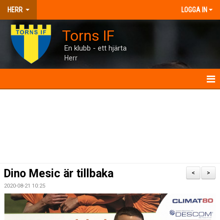
HERR
LOGGA IN
Torns IF
En klubb - ett hjärta
Herr
HERR
NYHETER
KALENDER
MATCHER
Dino Mesic är tillbaka
<
>
TRUPPEN
2020-08-21 10:25
BILDGALLERI