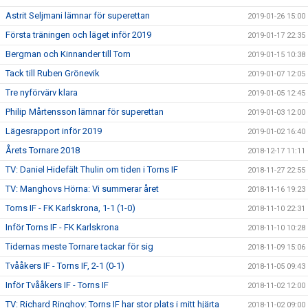
Astrit Seljmani lämnar för superettan
2019-01-26 15:00
Första träningen och läget inför 2019
2019-01-17 22:35
Bergman och Kinnander till Torn
2019-01-15 10:38
Tack till Ruben Grönevik
2019-01-07 12:05
Tre nyförvärv klara
2019-01-05 12:45
Philip Mårtensson lämnar för superettan
2019-01-03 12:00
Lägesrapport inför 2019
2019-01-02 16:40
Årets Tornare 2018
2018-12-17 11:11
TV: Daniel Hidefält Thulin om tiden i Torns IF
2018-11-27 22:55
TV: Manghovs Hörna: Vi summerar året
2018-11-16 19:23
Torns IF - FK Karlskrona, 1-1 (1-0)
2018-11-10 22:31
Inför Torns IF - FK Karlskrona
2018-11-10 10:28
Tidernas meste Tornare tackar för sig
2018-11-09 15:06
Tvååkers IF - Torns IF, 2-1 (0-1)
2018-11-05 09:43
Inför Tvååkers IF - Torns IF
2018-11-02 12:00
TV: Richard Ringhov: Torns IF har stor plats i mitt hjärta
2018-11-02 09:00