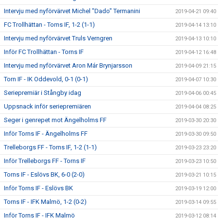
Intervju med nyförvärvet Michel "Dado" Termanini
2019-04-21 09:40
FC Trollhättan - Torns IF, 1-2 (1-1)
2019-04-14 13:10
Intervju med nyförvärvet Truls Verngren
2019-04-13 10:10
Inför FC Trollhättan - Torns IF
2019-04-12 16:48
Intervju med nyförvärvet Aron Már Brynjarsson
2019-04-09 21:15
Torn IF - IK Oddevold, 0-1 (0-1)
2019-04-07 10:30
Seriepremiär i Stångby idag
2019-04-06 00:45
Uppsnack inför seriepremiären
2019-04-04 08:25
Seger i genrepet mot Ängelholms FF
2019-03-30 20:30
Inför Torns IF - Ängelholms FF
2019-03-30 09:50
Trelleborgs FF - Torns IF, 1-2 (1-1)
2019-03-23 23:20
Inför Trelleborgs FF - Torns IF
2019-03-23 10:50
Torns IF - Eslövs BK, 6-0 (2-0)
2019-03-21 10:15
Inför Torns IF - Eslövs BK
2019-03-19 12:00
Torns IF - IFK Malmö, 1-2 (0-2)
2019-03-14 09:55
Inför Torns IF - IFK Malmö
2019-03-12 08:14