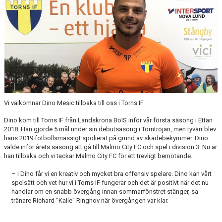
ÅRETS TORNARE
Vi välkomnar Dino Mesic tillbaka till oss i Torns IF.
Dino kom till Torns IF från Landskrona BoIS inför vår första säsong i Ettan
2018. Han gjorde 5 mål under sin debutsäsong i Torntröjan, men tyvärr blev
hans 2019 fotbollsmässigt spolierat på grund av skadebekymmer. Dino
valde inför årets säsong att gå till Malmö City FC och spel i division 3. Nu är
han tillbaka och vi tackar Malmö City FC för ett trevligt bemötande.
– I Dino får vi en kreativ och mycket bra offensiv spelare. Dino kan vårt
spelsätt och vet hur vi i Torns IF fungerar och det är positivt när det nu
handlar om en snabb övergång innan sommarfönstret stänger, sa
tränare Richard "Kalle" Ringhov när övergången var klar.