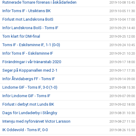
Rutinerade Tornare förenas i åskådarleden
2019-10-08 15:45
Inför Torns IF - Utsiktens BK
2019-10-05 11:30
Förlust mot Landskrona BoIS
2019-10-04 17:00
Inför Landskrona BoIS - Torns IF
2019-09-29 14:40
Torn klart för DM-final
2019-09-25 12:00
Torns IF - Eskilsminne IF, 1-1 (0-0)
2019-09-24 10:45
Inför Torns IF - Eskilsminne IF
2019-09-21 10:20
Förändringar i vår tränarstab 2020
2019-09-17 18:00
Seger på Kopparvallen med 2-1
2019-09-17 17:35
Inför Åtvidabergs FF - Torns IF
2019-09-14 09:00
Lindome GIF - Torns IF, 3-0 (1-0)
2019-09-08 15:30
Inför Lindome GIF - Torns IF
2019-09-07 09:00
Förlust i derbyt mot Lunds BK
2019-09-02 18:00
Dags för Lundaderby i Stångby
2019-08-31 10:30
Intervju med nyförvärvet Victor Larsson
2019-08-27 11:50
IK Oddevold - Torns IF, 0-0
2019-08-26 15:50