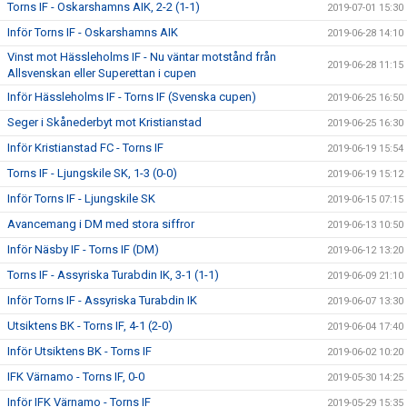
Torns IF - Oskarshamns AIK, 2-2 (1-1)
2019-07-01 15:30
Inför Torns IF - Oskarshamns AIK
2019-06-28 14:10
Vinst mot Hässleholms IF - Nu väntar motstånd från
2019-06-28 11:15
Allsvenskan eller Superettan i cupen
Inför Hässleholms IF - Torns IF (Svenska cupen)
2019-06-25 16:50
Seger i Skånederbyt mot Kristianstad
2019-06-25 16:30
Inför Kristianstad FC - Torns IF
2019-06-19 15:54
Torns IF - Ljungskile SK, 1-3 (0-0)
2019-06-19 15:12
Inför Torns IF - Ljungskile SK
2019-06-15 07:15
Avancemang i DM med stora siffror
2019-06-13 10:50
Inför Näsby IF - Torns IF (DM)
2019-06-12 13:20
Torns IF - Assyriska Turabdin IK, 3-1 (1-1)
2019-06-09 21:10
Inför Torns IF - Assyriska Turabdin IK
2019-06-07 13:30
Utsiktens BK - Torns IF, 4-1 (2-0)
2019-06-04 17:40
Inför Utsiktens BK - Torns IF
2019-06-02 10:20
IFK Värnamo - Torns IF, 0-0
2019-05-30 14:25
Inför IFK Värnamo - Torns IF
2019-05-29 15:35