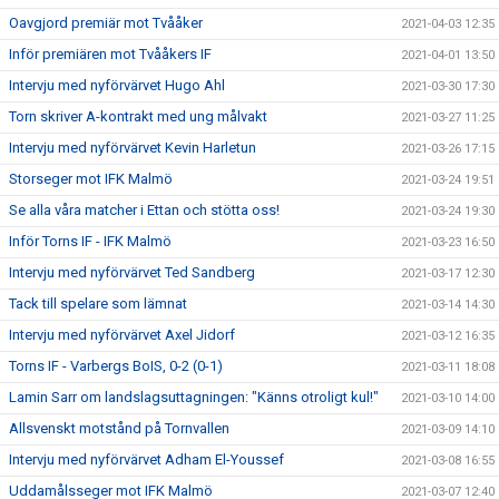
Oavgjord premiär mot Tvååker
2021-04-03 12:35
Inför premiären mot Tvååkers IF
2021-04-01 13:50
Intervju med nyförvärvet Hugo Ahl
2021-03-30 17:30
Torn skriver A-kontrakt med ung målvakt
2021-03-27 11:25
Intervju med nyförvärvet Kevin Harletun
2021-03-26 17:15
Storseger mot IFK Malmö
2021-03-24 19:51
Se alla våra matcher i Ettan och stötta oss!
2021-03-24 19:30
Inför Torns IF - IFK Malmö
2021-03-23 16:50
Intervju med nyförvärvet Ted Sandberg
2021-03-17 12:30
Tack till spelare som lämnat
2021-03-14 14:30
Intervju med nyförvärvet Axel Jidorf
2021-03-12 16:35
Torns IF - Varbergs BoIS, 0-2 (0-1)
2021-03-11 18:08
Lamin Sarr om landslagsuttagningen: "Känns otroligt kul!"
2021-03-10 14:00
Allsvenskt motstånd på Tornvallen
2021-03-09 14:10
Intervju med nyförvärvet Adham El-Youssef
2021-03-08 16:55
Uddamålsseger mot IFK Malmö
2021-03-07 12:40