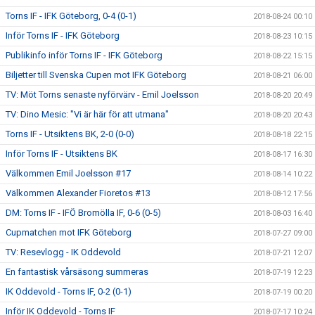
Torns IF - IFK Göteborg, 0-4 (0-1)
2018-08-24 00:10
Inför Torns IF - IFK Göteborg
2018-08-23 10:15
Publikinfo inför Torns IF - IFK Göteborg
2018-08-22 15:15
Biljetter till Svenska Cupen mot IFK Göteborg
2018-08-21 06:00
TV: Möt Torns senaste nyförvärv - Emil Joelsson
2018-08-20 20:49
TV: Dino Mesic: "Vi är här för att utmana"
2018-08-20 20:43
Torns IF - Utsiktens BK, 2-0 (0-0)
2018-08-18 22:15
Inför Torns IF - Utsiktens BK
2018-08-17 16:30
Välkommen Emil Joelsson #17
2018-08-14 10:22
Välkommen Alexander Fioretos #13
2018-08-12 17:56
DM: Torns IF - IFÖ Bromölla IF, 0-6 (0-5)
2018-08-03 16:40
Cupmatchen mot IFK Göteborg
2018-07-27 09:00
TV: Resevlogg - IK Oddevold
2018-07-21 12:07
En fantastisk vårsäsong summeras
2018-07-19 12:23
IK Oddevold - Torns IF, 0-2 (0-1)
2018-07-19 00:20
Inför IK Oddevold - Torns IF
2018-07-17 10:24