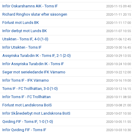
Inför Oskarshamns AIK - Torns IF
2020-11-15 09:40
Richard Ringhov slutar efter säsongen
2020-11-11 20:15
Förlust mot Lunds BK
2020-11-11 17:00
Inför derbyt mot Lunds BK
2020-11-07 10:55
Utsikten - Torns IF, 4-0 (1-0)
2020-11-06 12:45
Inför Utsikten - Torns IF
2020-10-30 16:45
Assyriska Turabdin IK - Torns IF, 2-1 (2-0)
2020-10-29 13:55
Inför Assyriska Turabdin IK - Torns IF
2020-10-24 10:00
Seger mot serieledande IFK Värnamo
2020-10-22 12:00
Inför Torns IF - IFK Värnamo
2020-10-16 19:00
Torns IF - FC Trollhättan, 3-0 (1-0)
2020-10-12 16:15
Inför Torns IF - FC Trollhättan
2020-10-11 08:50
Förlust mot Landskrona BoIS
2020-10-08 21:00
Inför Skånederbyt mot Landskrona BoIS
2020-10-07 10:50
Qviding FIF - Torns IF, 1-0 (1-0)
2020-10-05 11:55
Inför Qviding FIF - Torns IF
2020-10-03 10:30