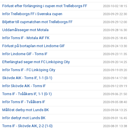
Förlust efter förlängning i cupen mot Trelleborgs FF
2020-10-02 18:15
Inför Trelleborgs FF i Svenska cupen
2020-09-29 22:30
Biljetter till cupmatchen mot Trelleborgs FF
2020-09-29 12:00
Uddamålsseger mot Motala
2020-09-28 16:30
Inför Torns IF - Motala AIF FK
2020-09-25 18:45
Förlust på bortaplan mot Lindome GIF
2020-09-24 13:30
Inför Lindome GIF - Torns IF
2020-09-23 11:35
Efterlängtad seger mot FC Linköping City
2020-09-20 14:25
Inför Torns IF - FC Linköping City
2020-09-19 09:20
Skövde AIK - Torns IF, 1-1 (0-1)
2020-09-14 17:00
Inför Skövde AIK - Torns IF
2020-09-12 09:19
Torns IF - Tvååkers IF, 1-1 (0-1)
2020-09-06 21:50
Inför Torns IF - Tvååkers IF
2020-09-05 08:40
Mållöst derby mot Lunds BK
2020-09-04 13:25
Inför derbyt mot Lunds BK
2020-09-01 16:45
Torns IF - Skövde AIK, 2-2 (1-0)
2020-08-31 13:38