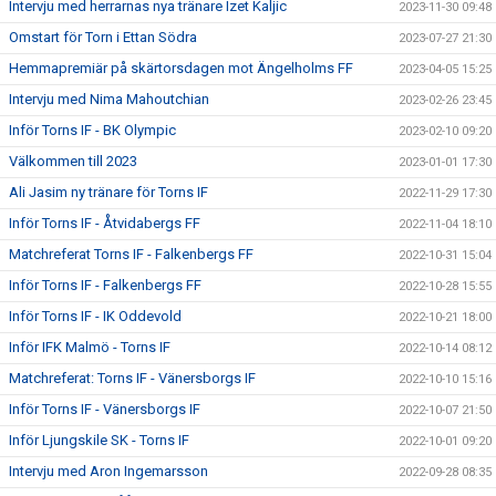
Intervju med herrarnas nya tränare Izet Kaljic
2023-11-30 09:48
Omstart för Torn i Ettan Södra
2023-07-27 21:30
Hemmapremiär på skärtorsdagen mot Ängelholms FF
2023-04-05 15:25
Intervju med Nima Mahoutchian
2023-02-26 23:45
Inför Torns IF - BK Olympic
2023-02-10 09:20
Välkommen till 2023
2023-01-01 17:30
Ali Jasim ny tränare för Torns IF
2022-11-29 17:30
Inför Torns IF - Åtvidabergs FF
2022-11-04 18:10
Matchreferat Torns IF - Falkenbergs FF
2022-10-31 15:04
Inför Torns IF - Falkenbergs FF
2022-10-28 15:55
Inför Torns IF - IK Oddevold
2022-10-21 18:00
Inför IFK Malmö - Torns IF
2022-10-14 08:12
Matchreferat: Torns IF - Vänersborgs IF
2022-10-10 15:16
Inför Torns IF - Vänersborgs IF
2022-10-07 21:50
Inför Ljungskile SK - Torns IF
2022-10-01 09:20
Intervju med Aron Ingemarsson
2022-09-28 08:35