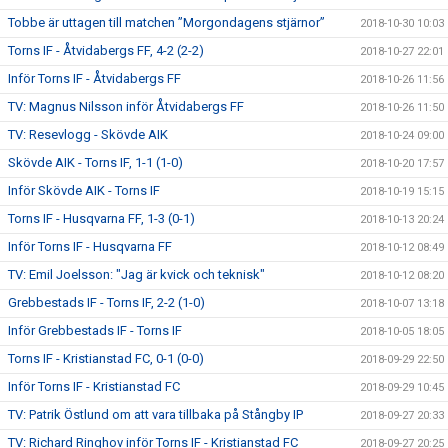
Tobbe är uttagen till matchen ”Morgondagens stjärnor”
2018-10-30 10:03
Torns IF - Åtvidabergs FF, 4-2 (2-2)
2018-10-27 22:01
Inför Torns IF - Åtvidabergs FF
2018-10-26 11:56
TV: Magnus Nilsson inför Åtvidabergs FF
2018-10-26 11:50
TV: Resevlogg - Skövde AIK
2018-10-24 09:00
Skövde AIK - Torns IF, 1-1 (1-0)
2018-10-20 17:57
Inför Skövde AIK - Torns IF
2018-10-19 15:15
Torns IF - Husqvarna FF, 1-3 (0-1)
2018-10-13 20:24
Inför Torns IF - Husqvarna FF
2018-10-12 08:49
TV: Emil Joelsson: "Jag är kvick och teknisk"
2018-10-12 08:20
Grebbestads IF - Torns IF, 2-2 (1-0)
2018-10-07 13:18
Inför Grebbestads IF - Torns IF
2018-10-05 18:05
Torns IF - Kristianstad FC, 0-1 (0-0)
2018-09-29 22:50
Inför Torns IF - Kristianstad FC
2018-09-29 10:45
TV: Patrik Östlund om att vara tillbaka på Stångby IP
2018-09-27 20:33
TV: Richard Ringhov inför Torns IF - Kristianstad FC
2018-09-27 20:25