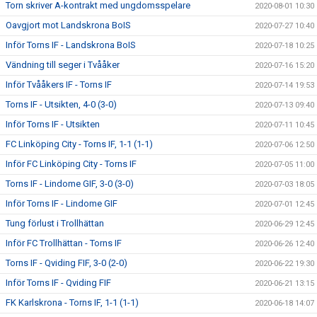
Torn skriver A-kontrakt med ungdomsspelare
2020-08-01 10:30
Oavgjort mot Landskrona BoIS
2020-07-27 10:40
Inför Torns IF - Landskrona BoIS
2020-07-18 10:25
Vändning till seger i Tvååker
2020-07-16 15:20
Inför Tvååkers IF - Torns IF
2020-07-14 19:53
Torns IF - Utsikten, 4-0 (3-0)
2020-07-13 09:40
Inför Torns IF - Utsikten
2020-07-11 10:45
FC Linköping City - Torns IF, 1-1 (1-1)
2020-07-06 12:50
Inför FC Linköping City - Torns IF
2020-07-05 11:00
Torns IF - Lindome GIF, 3-0 (3-0)
2020-07-03 18:05
Inför Torns IF - Lindome GIF
2020-07-01 12:45
Tung förlust i Trollhättan
2020-06-29 12:45
Inför FC Trollhättan - Torns IF
2020-06-26 12:40
Torns IF - Qviding FIF, 3-0 (2-0)
2020-06-22 19:30
Inför Torns IF - Qviding FIF
2020-06-21 13:15
FK Karlskrona - Torns IF, 1-1 (1-1)
2020-06-18 14:07