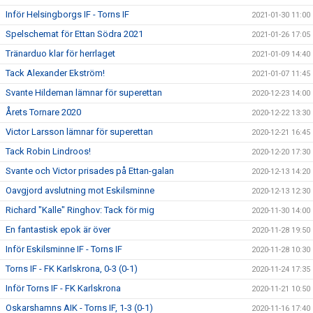
Inför Helsingborgs IF - Torns IF
2021-01-30 11:00
Spelschemat för Ettan Södra 2021
2021-01-26 17:05
Tränarduo klar för herrlaget
2021-01-09 14:40
Tack Alexander Ekström!
2021-01-07 11:45
Svante Hildeman lämnar för superettan
2020-12-23 14:00
Årets Tornare 2020
2020-12-22 13:30
Victor Larsson lämnar för superettan
2020-12-21 16:45
Tack Robin Lindroos!
2020-12-20 17:30
Svante och Victor prisades på Ettan-galan
2020-12-13 14:20
Oavgjord avslutning mot Eskilsminne
2020-12-13 12:30
Richard "Kalle" Ringhov: Tack för mig
2020-11-30 14:00
En fantastisk epok är över
2020-11-28 19:50
Inför Eskilsminne IF - Torns IF
2020-11-28 10:30
Torns IF - FK Karlskrona, 0-3 (0-1)
2020-11-24 17:35
Inför Torns IF - FK Karlskrona
2020-11-21 10:50
Oskarshamns AIK - Torns IF, 1-3 (0-1)
2020-11-16 17:40