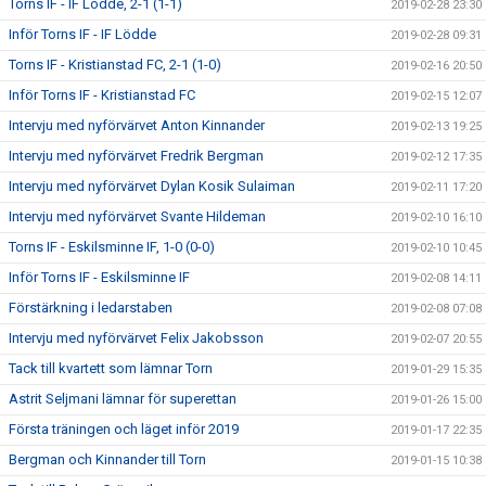
Torns IF - IF Lödde, 2-1 (1-1)
2019-02-28 23:30
Inför Torns IF - IF Lödde
2019-02-28 09:31
Torns IF - Kristianstad FC, 2-1 (1-0)
2019-02-16 20:50
Inför Torns IF - Kristianstad FC
2019-02-15 12:07
Intervju med nyförvärvet Anton Kinnander
2019-02-13 19:25
Intervju med nyförvärvet Fredrik Bergman
2019-02-12 17:35
Intervju med nyförvärvet Dylan Kosik Sulaiman
2019-02-11 17:20
Intervju med nyförvärvet Svante Hildeman
2019-02-10 16:10
Torns IF - Eskilsminne IF, 1-0 (0-0)
2019-02-10 10:45
Inför Torns IF - Eskilsminne IF
2019-02-08 14:11
Förstärkning i ledarstaben
2019-02-08 07:08
Intervju med nyförvärvet Felix Jakobsson
2019-02-07 20:55
Tack till kvartett som lämnar Torn
2019-01-29 15:35
Astrit Seljmani lämnar för superettan
2019-01-26 15:00
Första träningen och läget inför 2019
2019-01-17 22:35
Bergman och Kinnander till Torn
2019-01-15 10:38