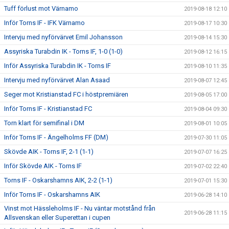
Tuff förlust mot Värnamo
2019-08-18 12:10
Inför Torns IF - IFK Värnamo
2019-08-17 10:30
Intervju med nyförvärvet Emil Johansson
2019-08-14 15:30
Assyriska Turabdin IK - Torns IF, 1-0 (1-0)
2019-08-12 16:15
Inför Assyriska Turabdin IK - Torns IF
2019-08-10 11:35
Intervju med nyförvärvet Alan Asaad
2019-08-07 12:45
Seger mot Kristianstad FC i höstpremiären
2019-08-05 17:00
Inför Torns IF - Kristianstad FC
2019-08-04 09:30
Torn klart för semifinal i DM
2019-08-01 10:05
Inför Torns IF - Ängelholms FF (DM)
2019-07-30 11:05
Skövde AIK - Torns IF, 2-1 (1-1)
2019-07-07 16:25
Inför Skövde AIK - Torns IF
2019-07-02 22:40
Torns IF - Oskarshamns AIK, 2-2 (1-1)
2019-07-01 15:30
Inför Torns IF - Oskarshamns AIK
2019-06-28 14:10
Vinst mot Hässleholms IF - Nu väntar motstånd från
2019-06-28 11:15
Allsvenskan eller Superettan i cupen