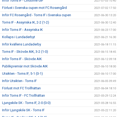
Inför Torns IF - Lindome GIF
2021-07-03 10:40
Förlust i Svenska cupen mot FC Rosengård
2021-07-02 17:50
Inför FC Rosengård - Torns IF i Svenska cupen
2021-06-30 13:20
Torns IF - Assyriska IK, 2-2 (1-2)
2021-06-30 12:40
Inför Torns IF - Assyriska IK
2021-06-23 17:00
Kollaps i Lundaderbyt
2021-06-21 16:30
Inför kvällens Lundaderby
2021-06-18 11:15
Torns IF - Skövde AIK, 3-2 (1-0)
2021-06-15 18:45
Inför Torns IF - Skövde AIK
2021-06-12 09:18
Publikpremiär mot Skövde AIK
2021-06-10 18:00
Utsikten - Torns IF, 5-1 (0-1)
2021-06-10 17:00
Inför Utsikten - Torns IF
2021-06-05 09:49
Förlust mot FC Trollhättan
2021-06-04 18:10
Inför Torns IF - FC Trollhättan
2021-05-29 12:24
Ljungskile SK - Torns IF, 2-0 (0-0)
2021-05-28 16:55
Inför Ljungskile SK - Torns IF
2021-05-22 11:20