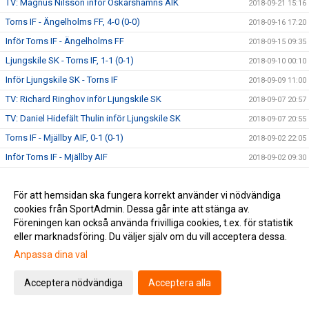
TV: Magnus Nilsson inför Oskarshamns AIK
2018-09-21 15:16
Torns IF - Ängelholms FF, 4-0 (0-0)
2018-09-16 17:20
Inför Torns IF - Ängelholms FF
2018-09-15 09:35
Ljungskile SK - Torns IF, 1-1 (0-1)
2018-09-10 00:10
Inför Ljungskile SK - Torns IF
2018-09-09 11:00
TV: Richard Ringhov inför Ljungskile SK
2018-09-07 20:57
TV: Daniel Hidefält Thulin inför Ljungskile SK
2018-09-07 20:55
Torns IF - Mjällby AIF, 0-1 (0-1)
2018-09-02 22:05
Inför Torns IF - Mjällby AIF
2018-09-02 09:30
TV: Astrit Seljmani utsedd till månadens spelare
2018-08-29 14:50
För att hemsidan ska fungera korrekt använder vi nödvändiga
TV: Möt Torns nyförvärv Alexander Fioretos
2018-08-29 11:41
cookies från SportAdmin. Dessa går inte att stänga av.
Eskilsminne IF - Torns IF, 3-0 (2-0)
2018-08-26 21:30
Föreningen kan också använda frivilliga cookies, t.ex. för statistik
Inför Eskilsminne IF - Torns IF
2018-08-25 18:55
eller marknadsföring. Du väljer själv om du vill acceptera dessa.
Torns IF - IFK Göteborg, 0-4 (0-1)
Anpassa dina val
2018-08-24 00:10
Inför Torns IF - IFK Göteborg
2018-08-23 10:15
Acceptera nödvändiga
Acceptera alla
Publikinfo inför Torns IF - IFK Göteborg
2018-08-22 15:15