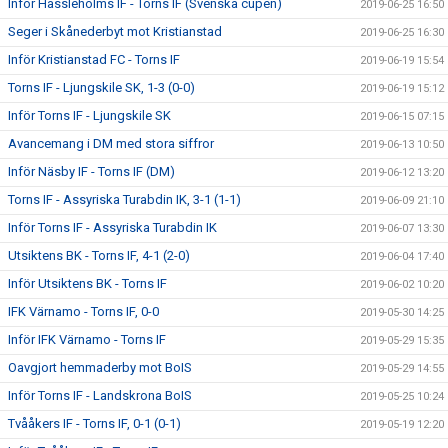
Inför Hässleholms IF - Torns IF (Svenska cupen)
2019-06-25 16:50
Seger i Skånederbyt mot Kristianstad
2019-06-25 16:30
Inför Kristianstad FC - Torns IF
2019-06-19 15:54
Torns IF - Ljungskile SK, 1-3 (0-0)
2019-06-19 15:12
Inför Torns IF - Ljungskile SK
2019-06-15 07:15
Avancemang i DM med stora siffror
2019-06-13 10:50
Inför Näsby IF - Torns IF (DM)
2019-06-12 13:20
Torns IF - Assyriska Turabdin IK, 3-1 (1-1)
2019-06-09 21:10
Inför Torns IF - Assyriska Turabdin IK
2019-06-07 13:30
Utsiktens BK - Torns IF, 4-1 (2-0)
2019-06-04 17:40
Inför Utsiktens BK - Torns IF
2019-06-02 10:20
IFK Värnamo - Torns IF, 0-0
2019-05-30 14:25
Inför IFK Värnamo - Torns IF
2019-05-29 15:35
Oavgjort hemmaderby mot BoIS
2019-05-29 14:55
Inför Torns IF - Landskrona BoIS
2019-05-25 10:24
Tvååkers IF - Torns IF, 0-1 (0-1)
2019-05-19 12:20