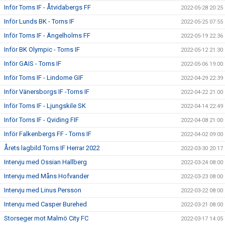
Inför Torns IF - Åtvidabergs FF
2022-05-28 20:25
Inför Lunds BK - Torns IF
2022-05-25 07:55
Inför Torns IF - Ängelholms FF
2022-05-19 22:36
Inför BK Olympic - Torns IF
2022-05-12 21:30
Inför GAIS - Torns IF
2022-05-06 19:00
Inför Torns IF - Lindome GIF
2022-04-29 22:39
Inför Vänersborgs IF -Torns IF
2022-04-22 21:00
Inför Torns IF - Ljungskile SK
2022-04-14 22:49
Inför Torns IF - Qviding FIF
2022-04-08 21:00
Inför Falkenbergs FF - Torns IF
2022-04-02 09:00
Årets lagbild Torns IF Herrar 2022
2022-03-30 20:17
Intervju med Ossian Hallberg
2022-03-24 08:00
Intervju med Måns Hofvander
2022-03-23 08:00
Intervju med Linus Persson
2022-03-22 08:00
Intervju med Casper Burehed
2022-03-21 08:00
Storseger mot Malmö City FC
2022-03-17 14:05