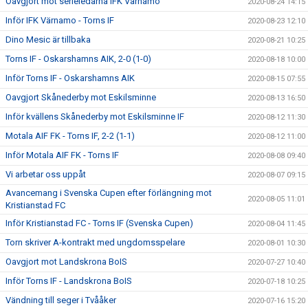
Oavgjort mot serieledarna IFK Värnamo
2020-08-24 14:15
Inför IFK Värnamo - Torns IF
2020-08-23 12:10
Dino Mesic är tillbaka
2020-08-21 10:25
Torns IF - Oskarshamns AIK, 2-0 (1-0)
2020-08-18 10:00
Inför Torns IF - Oskarshamns AIK
2020-08-15 07:55
Oavgjort Skånederby mot Eskilsminne
2020-08-13 16:50
Inför kvällens Skånederby mot Eskilsminne IF
2020-08-12 11:30
Motala AIF FK - Torns IF, 2-2 (1-1)
2020-08-12 11:00
Inför Motala AIF FK - Torns IF
2020-08-08 09:40
Vi arbetar oss uppåt
2020-08-07 09:15
Avancemang i Svenska Cupen efter förlängning mot
2020-08-05 11:01
Kristianstad FC
Inför Kristianstad FC - Torns IF (Svenska Cupen)
2020-08-04 11:45
Torn skriver A-kontrakt med ungdomsspelare
2020-08-01 10:30
Oavgjort mot Landskrona BoIS
2020-07-27 10:40
Inför Torns IF - Landskrona BoIS
2020-07-18 10:25
Vändning till seger i Tvååker
2020-07-16 15:20