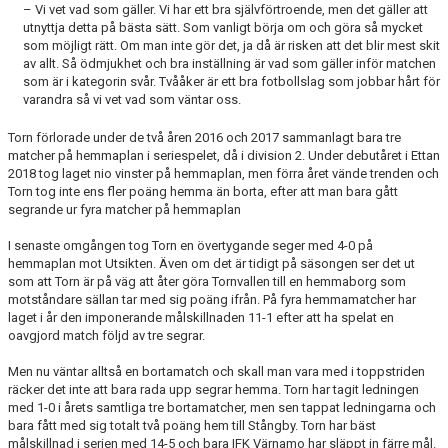
– Vi vet vad som gäller. Vi har ett bra självförtroende, men det gäller att
utnyttja detta på bästa sätt. Som vanligt börja om och göra så mycket
som möjligt rätt. Om man inte gör det, ja då är risken att det blir mest skit
av allt. Så ödmjukhet och bra inställning är vad som gäller inför matchen
som är i kategorin svår. Tvååker är ett bra fotbollslag som jobbar hårt för
varandra så vi vet vad som väntar oss.
Torn förlorade under de två åren 2016 och 2017 sammanlagt bara tre
matcher på hemmaplan i seriespelet, då i division 2. Under debutåret i Ettan
2018 tog laget nio vinster på hemmaplan, men förra året vände trenden och
Torn tog inte ens fler poäng hemma än borta, efter att man bara gått
segrande ur fyra matcher på hemmaplan
I senaste omgången tog Torn en övertygande seger med 4-0 på
hemmaplan mot Utsikten. Även om det är tidigt på säsongen ser det ut
som att Torn är på väg att åter göra Tornvallen till en hemmaborg som
motståndare sällan tar med sig poäng ifrån. På fyra hemmamatcher har
laget i år den imponerande målskillnaden 11-1 efter att ha spelat en
oavgjord match följd av tre segrar.
Men nu väntar alltså en bortamatch och skall man vara med i toppstriden
räcker det inte att bara rada upp segrar hemma. Torn har tagit ledningen
med 1-0 i årets samtliga tre bortamatcher, men sen tappat ledningarna och
bara fått med sig totalt två poäng hem till Stångby. Torn har bäst
målskillnad i serien med 14-5 och bara IFK Värnamo har släppt in färre mål.