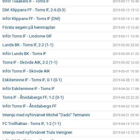
Inför Tvååkers IF - Torns IF
2019-05-17 16:40
DM: Klippans FF - Torns IF, 2-6 (0-3)
2019-05-15 19:15
Inför Klippans FF - Torns IF (DM)
2019-05-14 11:30
Första segern på hemmaplan
2019-05-13 15:40
Inför Torns IF - Lindome GIF
2019-05-11 10:30
Lunds BK - Torns IF, 2-2 (1-1)
2019-05-05 23:00
Inför Lunds BK - Torns IF
2019-05-03 21:25
Torns IF - Skövde AIK, 2-2 (1-1)
2019-05-02 16:00
Inför Torns IF - Skövde AIK
2019-05-01 10:50
Eskilsminne IF - Torns IF, 0-1 (0-1)
2019-04-28 11:30
Inför Eskilsminne IF - Torns IF
2019-04-26 17:08
Torns IF - Åtvidabergs FF, 1-2 (0-1)
2019-04-23 22:20
Inför Torns IF - Åtvidabergs FF
2019-04-22 10:35
Intervju med nyförvärvet Michel "Dado" Termanini
2019-04-21 09:40
FC Trollhättan - Torns IF, 1-2 (1-1)
2019-04-14 13:10
Intervju med nyförvärvet Truls Verngren
2019-04-13 10:10