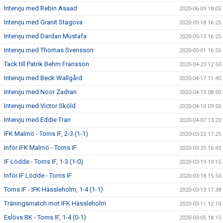
Intervju med Rebin Asaad
2020-06-09 18:05
Intervju med Granit Stagova
2020-05-18 16:25
Intervju med Dardan Mustafa
2020-05-13 16:25
Intervju med Thomas Svensson
2020-05-01 16:55
Tack till Patrik Behm Fransson
2020-04-23 12:50
Intervju med Beck Wallgård
2020-04-17 11:40
Intervju med Noor Zadran
2020-04-13 08:50
Intervju med Victor Sköld
2020-04-10 09:50
Intervju med Eddie Tran
2020-04-07 13:20
IFK Malmö - Torns IF, 2-3 (1-1)
2020-03-22 17:25
Inför IFK Malmö - Torns IF
2020-03-20 16:45
IF Lödde - Torns IF, 1-3 (1-0)
2020-03-19 19:15
Inför IF Lödde - Torns IF
2020-03-18 15:50
Torns IF - IFK Hässleholm, 1-4 (1-1)
2020-03-13 17:38
Träningsmatch mot IFK Hässleholm
2020-03-11 12:10
Eslövs BK - Torns IF, 1-4 (0-1)
2020-03-05 18:15