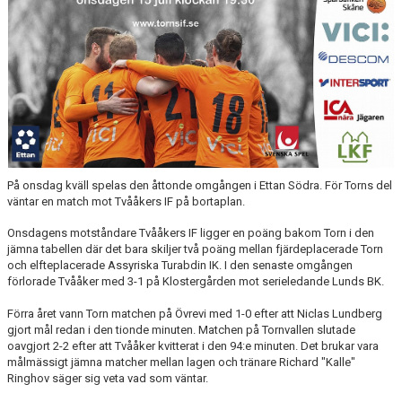
ÅRETS TORNARE
På onsdag kväll spelas den åttonde omgången i Ettan Södra. För Torns del
väntar en match mot Tvååkers IF på bortaplan.
Onsdagens motståndare Tvååkers IF ligger en poäng bakom Torn i den
jämna tabellen där det bara skiljer två poäng mellan fjärdeplacerade Torn
och elfteplacerade Assyriska Turabdin IK. I den senaste omgången
förlorade Tvååker med 3-1 på Klostergården mot serieledande Lunds BK.
Förra året vann Torn matchen på Övrevi med 1-0 efter att Niclas Lundberg
gjort mål redan i den tionde minuten. Matchen på Tornvallen slutade
oavgjort 2-2 efter att Tvååker kvitterat i den 94:e minuten. Det brukar vara
målmässigt jämna matcher mellan lagen och tränare Richard "Kalle"
Ringhov säger sig veta vad som väntar.