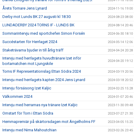
2024-11-18 18:00
Årets Tornare Jens Lynard
2024-11-16 19:00
Derby mot Lunds BK 27 augusti kl 18:30
2024-08-23 08:00
LUNDADERBY 2024 TORNS IF - LUNDS BK
2024-08-14 20:46
Sommarintervju med sportchefen Simon Forsén
2024-06-30 18:10
Succéstarten för Herrlaget 2024
2024-05-14 12:06
Staketrävarna bjuder in till årlig träff
2024-04-24 20:28
Intervju med herrlagets huvudtränare Izet inför
2024-04-20 19:12
bortamatchen mot Ljungskile
Torns IF Representationslag Ettan Södra 2024
2024-03-19 20:56
Intervju med herrlagets kapten 2024 Jens Lynard
2024-03-18 20:52
Intervju försäsong Izet Kaljic
2024-02-25 15:28
Välkommen 2024
2024-01-07 20:46
Intervju med herrarnas nya tränare Izet Kaljic
2023-11-30 09:48
Omstart för Torn i Ettan Södra
2023-07-27 21:30
Hemmapremiär på skärtorsdagen mot Ängelholms FF
2023-04-05 15:25
Intervju med Nima Mahoutchian
2023-02-26 23:45