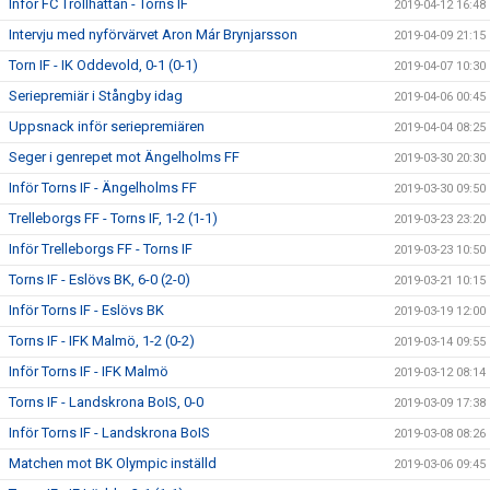
Inför FC Trollhättan - Torns IF
2019-04-12 16:48
Intervju med nyförvärvet Aron Már Brynjarsson
2019-04-09 21:15
Torn IF - IK Oddevold, 0-1 (0-1)
2019-04-07 10:30
Seriepremiär i Stångby idag
2019-04-06 00:45
Uppsnack inför seriepremiären
2019-04-04 08:25
Seger i genrepet mot Ängelholms FF
2019-03-30 20:30
Inför Torns IF - Ängelholms FF
2019-03-30 09:50
Trelleborgs FF - Torns IF, 1-2 (1-1)
2019-03-23 23:20
Inför Trelleborgs FF - Torns IF
2019-03-23 10:50
Torns IF - Eslövs BK, 6-0 (2-0)
2019-03-21 10:15
Inför Torns IF - Eslövs BK
2019-03-19 12:00
Torns IF - IFK Malmö, 1-2 (0-2)
2019-03-14 09:55
Inför Torns IF - IFK Malmö
2019-03-12 08:14
Torns IF - Landskrona BoIS, 0-0
2019-03-09 17:38
Inför Torns IF - Landskrona BoIS
2019-03-08 08:26
Matchen mot BK Olympic inställd
2019-03-06 09:45