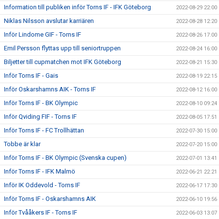
Information till publiken inför Torns IF - IFK Göteborg
2022-08-29 22:00
Niklas Nilsson avslutar karriären
2022-08-28 12:20
Inför Lindome GIF - Torns IF
2022-08-26 17:00
Emil Persson flyttas upp till seniortruppen
2022-08-24 16:00
Biljetter till cupmatchen mot IFK Göteborg
2022-08-21 15:30
Inför Torns IF - Gais
2022-08-19 22:15
Inför Oskarshamns AIK - Torns IF
2022-08-12 16:00
Inför Torns IF - BK Olympic
2022-08-10 09:24
Inför Qviding FIF - Torns IF
2022-08-05 17:51
Inför Torns IF - FC Trollhättan
2022-07-30 15:00
Tobbe är klar
2022-07-20 15:00
Inför Torns IF - BK Olympic (Svenska cupen)
2022-07-01 13:41
Inför Torns IF - IFK Malmö
2022-06-21 22:21
Inför IK Oddevold - Torns IF
2022-06-17 17:30
Inför Torns IF - Oskarshamns AIK
2022-06-10 19:56
Inför Tvååkers IF - Torns IF
2022-06-03 13:07