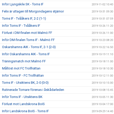
Inför Ljungskile SK - Torns IF
2019-11-02 10:40
Felix är uttagen till Morgondagens stjärnor
2019-10-31 09:30
Torns IF - Tvååkers IF, 2-2 (1-1)
2019-10-31 07:59
Inför Torns IF - Tvååkers IF
2019-10-26 11:20
Förlust i DM-finalen mot Malmö FF
2019-10-26 11:00
Inför DM-finalen Torns IF - Malmö FF
2019-10-23 08:20
Oskarshamns AIK - Torns IF, 2-1 (2-0)
2019-10-22 16:50
Inför Oskarshamns AIK - Torns IF
2019-10-19 11:10
Träningsmatch mot Malmö FF
2019-10-18 11:00
Mållöst mot FC Trollhättan
2019-10-18 10:30
Inför Torns IF - FC Trollhättan
2019-10-12 11:00
Torns IF - Utsiktens BK, 2-0 (0-0)
2019-10-10 15:00
Rutinerade Tornare förenas i åskådarleden
2019-10-08 15:45
Inför Torns IF - Utsiktens BK
2019-10-05 11:30
Förlust mot Landskrona BoIS
2019-10-04 17:00
Inför Landskrona BoIS - Torns IF
2019-09-29 14:40