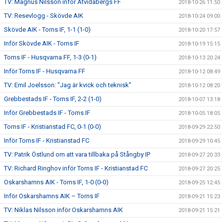
TV: Magnus Nilsson inför Åtvidabergs FF
2018-10-26 11:50
TV: Resevlogg - Skövde AIK
2018-10-24 09:00
Skövde AIK - Torns IF, 1-1 (1-0)
2018-10-20 17:57
Inför Skövde AIK - Torns IF
2018-10-19 15:15
Torns IF - Husqvarna FF, 1-3 (0-1)
2018-10-13 20:24
Inför Torns IF - Husqvarna FF
2018-10-12 08:49
TV: Emil Joelsson: "Jag är kvick och teknisk"
2018-10-12 08:20
Grebbestads IF - Torns IF, 2-2 (1-0)
2018-10-07 13:18
Inför Grebbestads IF - Torns IF
2018-10-05 18:05
Torns IF - Kristianstad FC, 0-1 (0-0)
2018-09-29 22:50
Inför Torns IF - Kristianstad FC
2018-09-29 10:45
TV: Patrik Östlund om att vara tillbaka på Stångby IP
2018-09-27 20:33
TV: Richard Ringhov inför Torns IF - Kristianstad FC
2018-09-27 20:25
Oskarshamns AIK - Torns IF, 1-0 (0-0)
2018-09-25 12:45
Inför Oskarshamns AIK – Torns IF
2018-09-21 15:23
TV: Niklas Nilsson inför Oskarshamns AIK
2018-09-21 15:21