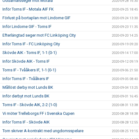
Uddamålsseger mot Motala
2020-09-28 16:30
Inför Torns IF - Motala AIF FK
2020-09-25 18:45
Förlust på bortaplan mot Lindome GIF
2020-09-24 13:30
Inför Lindome GIF - Torns IF
2020-09-23 11:35
Efterlängtad seger mot FC Linköping City
2020-09-20 14:25
Inför Torns IF - FC Linköping City
2020-09-19 09:20
Skövde AIK - Torns IF, 1-1 (0-1)
2020-09-14 17:00
Inför Skövde AIK - Torns IF
2020-09-12 09:19
Torns IF - Tvååkers IF, 1-1 (0-1)
2020-09-06 21:50
Inför Torns IF - Tvååkers IF
2020-09-05 08:40
Mållöst derby mot Lunds BK
2020-09-04 13:25
Inför derbyt mot Lunds BK
2020-09-01 16:45
Torns IF - Skövde AIK, 2-2 (1-0)
2020-08-31 13:38
Vi möter Trelleborgs FF i Svenska Cupen
2020-08-28 18:38
Inför Torns IF - Skövde AIK
2020-08-28 12:55
Torn skriver A-kontrakt med ungdomsspelare
2020-08-25 19:15