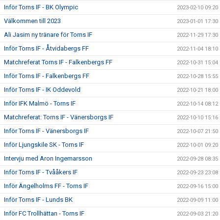
Inför Torns IF - BK Olympic
2023-02-10 09:20
Välkommen till 2023
2023-01-01 17:30
Ali Jasim ny tränare för Torns IF
2022-11-29 17:30
Inför Torns IF - Åtvidabergs FF
2022-11-04 18:10
Matchreferat Torns IF - Falkenbergs FF
2022-10-31 15:04
Inför Torns IF - Falkenbergs FF
2022-10-28 15:55
Inför Torns IF - IK Oddevold
2022-10-21 18:00
Inför IFK Malmö - Torns IF
2022-10-14 08:12
Matchreferat: Torns IF - Vänersborgs IF
2022-10-10 15:16
Inför Torns IF - Vänersborgs IF
2022-10-07 21:50
Inför Ljungskile SK - Torns IF
2022-10-01 09:20
Intervju med Aron Ingemarsson
2022-09-28 08:35
Inför Torns IF - Tvååkers IF
2022-09-23 23:08
Inför Ängelholms FF - Torns IF
2022-09-16 15:00
Inför Torns IF - Lunds BK
2022-09-09 11:00
Inför FC Trollhättan - Torns IF
2022-09-03 21:20