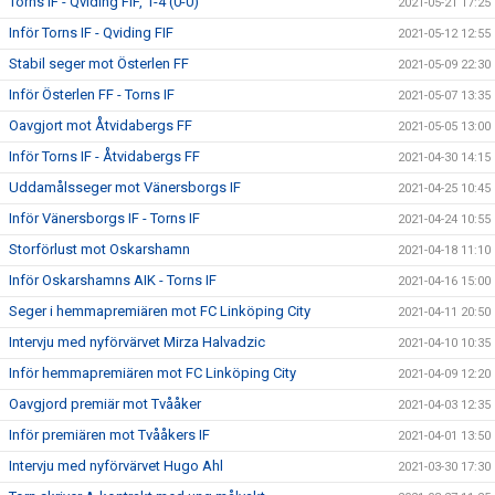
Torns IF - Qviding FIF, 1-4 (0-0)
2021-05-21 17:25
Inför Torns IF - Qviding FIF
2021-05-12 12:55
Stabil seger mot Österlen FF
2021-05-09 22:30
Inför Österlen FF - Torns IF
2021-05-07 13:35
Oavgjort mot Åtvidabergs FF
2021-05-05 13:00
Inför Torns IF - Åtvidabergs FF
2021-04-30 14:15
Uddamålsseger mot Vänersborgs IF
2021-04-25 10:45
Inför Vänersborgs IF - Torns IF
2021-04-24 10:55
Storförlust mot Oskarshamn
2021-04-18 11:10
Inför Oskarshamns AIK - Torns IF
2021-04-16 15:00
Seger i hemmapremiären mot FC Linköping City
2021-04-11 20:50
Intervju med nyförvärvet Mirza Halvadzic
2021-04-10 10:35
Inför hemmapremiären mot FC Linköping City
2021-04-09 12:20
Oavgjord premiär mot Tvååker
2021-04-03 12:35
Inför premiären mot Tvååkers IF
2021-04-01 13:50
Intervju med nyförvärvet Hugo Ahl
2021-03-30 17:30