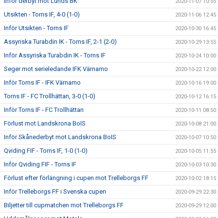
Inför derbyt mot Lunds BK
2020-11-07 10:55
Utsikten - Torns IF, 4-0 (1-0)
2020-11-06 12:45
Inför Utsikten - Torns IF
2020-10-30 16:45
Assyriska Turabdin IK - Torns IF, 2-1 (2-0)
2020-10-29 13:55
Inför Assyriska Turabdin IK - Torns IF
2020-10-24 10:00
Seger mot serieledande IFK Värnamo
2020-10-22 12:00
Inför Torns IF - IFK Värnamo
2020-10-16 19:00
Torns IF - FC Trollhättan, 3-0 (1-0)
2020-10-12 16:15
Inför Torns IF - FC Trollhättan
2020-10-11 08:50
Förlust mot Landskrona BoIS
2020-10-08 21:00
Inför Skånederbyt mot Landskrona BoIS
2020-10-07 10:50
Qviding FIF - Torns IF, 1-0 (1-0)
2020-10-05 11:55
Inför Qviding FIF - Torns IF
2020-10-03 10:30
Förlust efter förlängning i cupen mot Trelleborgs FF
2020-10-02 18:15
Inför Trelleborgs FF i Svenska cupen
2020-09-29 22:30
Biljetter till cupmatchen mot Trelleborgs FF
2020-09-29 12:00