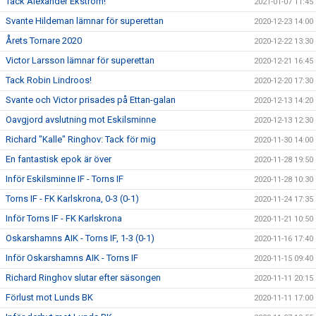
Tack Alexander Ekström!
2021-01-07 11:45
Svante Hildeman lämnar för superettan
2020-12-23 14:00
Årets Tornare 2020
2020-12-22 13:30
Victor Larsson lämnar för superettan
2020-12-21 16:45
Tack Robin Lindroos!
2020-12-20 17:30
Svante och Victor prisades på Ettan-galan
2020-12-13 14:20
Oavgjord avslutning mot Eskilsminne
2020-12-13 12:30
Richard "Kalle" Ringhov: Tack för mig
2020-11-30 14:00
En fantastisk epok är över
2020-11-28 19:50
Inför Eskilsminne IF - Torns IF
2020-11-28 10:30
Torns IF - FK Karlskrona, 0-3 (0-1)
2020-11-24 17:35
Inför Torns IF - FK Karlskrona
2020-11-21 10:50
Oskarshamns AIK - Torns IF, 1-3 (0-1)
2020-11-16 17:40
Inför Oskarshamns AIK - Torns IF
2020-11-15 09:40
Richard Ringhov slutar efter säsongen
2020-11-11 20:15
Förlust mot Lunds BK
2020-11-11 17:00