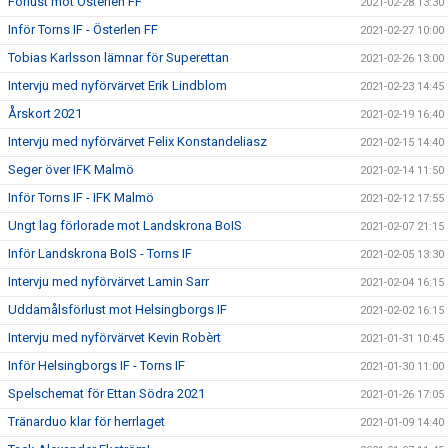
Förlust mot Österlen FF
2021-02-28 13:30
Inför Torns IF - Österlen FF
2021-02-27 10:00
Tobias Karlsson lämnar för Superettan
2021-02-26 13:00
Intervju med nyförvärvet Erik Lindblom
2021-02-23 14:45
Årskort 2021
2021-02-19 16:40
Intervju med nyförvärvet Felix Konstandeliasz
2021-02-15 14:40
Seger över IFK Malmö
2021-02-14 11:50
Inför Torns IF - IFK Malmö
2021-02-12 17:55
Ungt lag förlorade mot Landskrona BoIS
2021-02-07 21:15
Inför Landskrona BoIS - Torns IF
2021-02-05 13:30
Intervju med nyförvärvet Lamin Sarr
2021-02-04 16:15
Uddamålsförlust mot Helsingborgs IF
2021-02-02 16:15
Intervju med nyförvärvet Kevin Robèrt
2021-01-31 10:45
Inför Helsingborgs IF - Torns IF
2021-01-30 11:00
Spelschemat för Ettan Södra 2021
2021-01-26 17:05
Tränarduo klar för herrlaget
2021-01-09 14:40