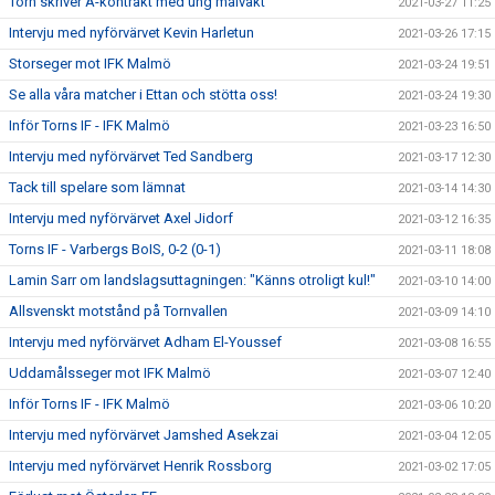
Torn skriver A-kontrakt med ung målvakt
2021-03-27 11:25
Intervju med nyförvärvet Kevin Harletun
2021-03-26 17:15
Storseger mot IFK Malmö
2021-03-24 19:51
Se alla våra matcher i Ettan och stötta oss!
2021-03-24 19:30
Inför Torns IF - IFK Malmö
2021-03-23 16:50
Intervju med nyförvärvet Ted Sandberg
2021-03-17 12:30
Tack till spelare som lämnat
2021-03-14 14:30
Intervju med nyförvärvet Axel Jidorf
2021-03-12 16:35
Torns IF - Varbergs BoIS, 0-2 (0-1)
2021-03-11 18:08
Lamin Sarr om landslagsuttagningen: "Känns otroligt kul!"
2021-03-10 14:00
Allsvenskt motstånd på Tornvallen
2021-03-09 14:10
Intervju med nyförvärvet Adham El-Youssef
2021-03-08 16:55
Uddamålsseger mot IFK Malmö
2021-03-07 12:40
Inför Torns IF - IFK Malmö
2021-03-06 10:20
Intervju med nyförvärvet Jamshed Asekzai
2021-03-04 12:05
Intervju med nyförvärvet Henrik Rossborg
2021-03-02 17:05