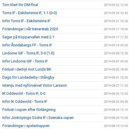
Torn klart för DM-final
2019-09-25 12:00
Torns IF - Eskilsminne IF, 1-1 (0-0)
2019-09-24 10:45
Inför Torns IF - Eskilsminne IF
2019-09-21 10:20
Förändringar i vår tränarstab 2020
2019-09-17 18:00
Seger på Kopparvallen med 2-1
2019-09-17 17:35
Inför Åtvidabergs FF - Torns IF
2019-09-14 09:00
Lindome GIF - Torns IF, 3-0 (1-0)
2019-09-08 15:30
Inför Lindome GIF - Torns IF
2019-09-07 09:00
Förlust i derbyt mot Lunds BK
2019-09-02 18:00
Dags för Lundaderby i Stångby
2019-08-31 10:30
Intervju med nyförvärvet Victor Larsson
2019-08-27 11:50
IK Oddevold - Torns IF, 0-0
2019-08-26 15:50
Inför IK Oddevold - Torns IF
2019-08-25 09:30
Förlust i cupen efter förlängning
2019-08-23 15:10
Inför Jönköpings Södra IF i Svenska cupen
2019-08-20 15:00
Förändringar i spelartruppen
2019-08-19 12:00