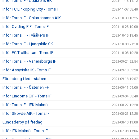
Inför Torns IF - Utsiktens BK
2021-11-13 11:12
Inför FC Linköping City - Torns IF
2021-11-07 08:40
Inför Torns IF - Oskarshamns AIK
2021-10-30 10:25
Inför Qviding FIF - Torns IF
2021-10-23 10:00
Inför Torns IF - Tvååkers IF
2021-10-15 19:45
Inför Torns IF - Ljungskile SK
2021-10-08 21:10
Inför FC Trollhättan - Torns IF
2021-10-03 10:20
Inför Torns IF - Vänersborgs IF
2021-09-24 22:54
Inför Assyriska IK - Torns IF
2021-09-18 09:20
Förändring i ledarstaben
2021-09-13 19:57
Inför Torns IF - Österlen FF
2021-09-11 09:00
Inför Lindome GIF - Torns IF
2021-09-04 08:40
Inför Torns IF - IFK Malmö
2021-08-27 12:20
Inför Skövde AIK - Torns IF
2021-08-21 12:28
Lundaderby på fredag
2021-08-10 11:00
Inför IFK Malmö - Torns IF
2021-07-08 17:06