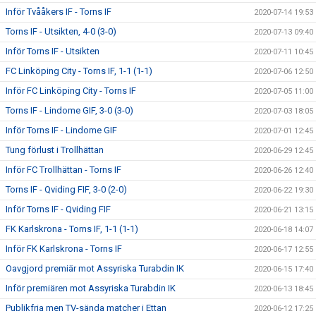
Inför Tvååkers IF - Torns IF
2020-07-14 19:53
Torns IF - Utsikten, 4-0 (3-0)
2020-07-13 09:40
Inför Torns IF - Utsikten
2020-07-11 10:45
FC Linköping City - Torns IF, 1-1 (1-1)
2020-07-06 12:50
Inför FC Linköping City - Torns IF
2020-07-05 11:00
Torns IF - Lindome GIF, 3-0 (3-0)
2020-07-03 18:05
Inför Torns IF - Lindome GIF
2020-07-01 12:45
Tung förlust i Trollhättan
2020-06-29 12:45
Inför FC Trollhättan - Torns IF
2020-06-26 12:40
Torns IF - Qviding FIF, 3-0 (2-0)
2020-06-22 19:30
Inför Torns IF - Qviding FIF
2020-06-21 13:15
FK Karlskrona - Torns IF, 1-1 (1-1)
2020-06-18 14:07
Inför FK Karlskrona - Torns IF
2020-06-17 12:55
Oavgjord premiär mot Assyriska Turabdin IK
2020-06-15 17:40
Inför premiären mot Assyriska Turabdin IK
2020-06-13 18:45
Publikfria men TV-sända matcher i Ettan
2020-06-12 17:25