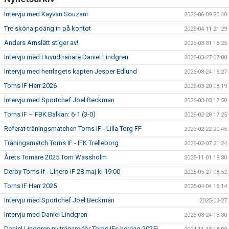
Intervju med Kayvan Souzani
2026-06-09 20:40
Tre sköna poäng in på kontot
2026-04-11 21:29
Anders Arnslätt stiger av!
2026-03-31 15:25
Intervju med Huvudtränare Daniel Lindgren
2026-03-27 07:00
Intervju med herrlagets kapten Jesper Edlund
2026-03-24 15:27
Torns IF Herr 2026
2026-03-20 08:19
Intervju med Sportchef Joel Beckman
2026-03-03 17:50
Torns IF – FBK Balkan: 6-1 (3-0)
2026-02-28 17:25
Referat träningsmatchen Torns IF - Lilla Torg FF
2026-02-22 20:45
Träningsmatch Torns IF - IFK Trelleborg
2026-02-07 21:24
Årets Tornare 2025 Tom Wassholm
2025-11-01 18:30
Derby Torns If - Linero IF 28 maj kl 19:00
2025-05-27 08:52
Torns IF Herr 2025
2025-04-04 15:14
Intervju med Sportchef Joel Beckman
2025-03-27
Intervju med Daniel Lindgren
2025-03-24 13:30
Daniel Lindgren ny tränare för Torns IFs herrlag 2025!