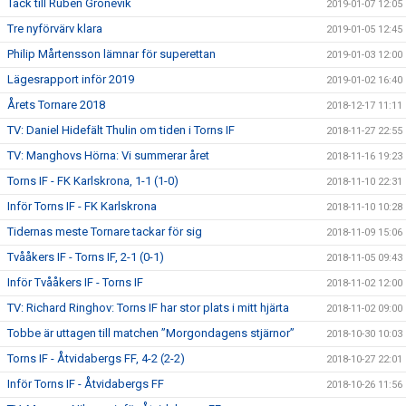
Tack till Ruben Grönevik
2019-01-07 12:05
Tre nyförvärv klara
2019-01-05 12:45
Philip Mårtensson lämnar för superettan
2019-01-03 12:00
Lägesrapport inför 2019
2019-01-02 16:40
Årets Tornare 2018
2018-12-17 11:11
TV: Daniel Hidefält Thulin om tiden i Torns IF
2018-11-27 22:55
TV: Manghovs Hörna: Vi summerar året
2018-11-16 19:23
Torns IF - FK Karlskrona, 1-1 (1-0)
2018-11-10 22:31
Inför Torns IF - FK Karlskrona
2018-11-10 10:28
Tidernas meste Tornare tackar för sig
2018-11-09 15:06
Tvååkers IF - Torns IF, 2-1 (0-1)
2018-11-05 09:43
Inför Tvååkers IF - Torns IF
2018-11-02 12:00
TV: Richard Ringhov: Torns IF har stor plats i mitt hjärta
2018-11-02 09:00
Tobbe är uttagen till matchen ”Morgondagens stjärnor”
2018-10-30 10:03
Torns IF - Åtvidabergs FF, 4-2 (2-2)
2018-10-27 22:01
Inför Torns IF - Åtvidabergs FF
2018-10-26 11:56