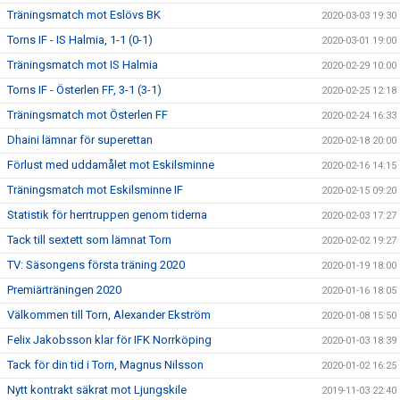
Träningsmatch mot Eslövs BK
2020-03-03 19:30
Torns IF - IS Halmia, 1-1 (0-1)
2020-03-01 19:00
Träningsmatch mot IS Halmia
2020-02-29 10:00
Torns IF - Österlen FF, 3-1 (3-1)
2020-02-25 12:18
Träningsmatch mot Österlen FF
2020-02-24 16:33
Dhaini lämnar för superettan
2020-02-18 20:00
Förlust med uddamålet mot Eskilsminne
2020-02-16 14:15
Träningsmatch mot Eskilsminne IF
2020-02-15 09:20
Statistik för herrtruppen genom tiderna
2020-02-03 17:27
Tack till sextett som lämnat Torn
2020-02-02 19:27
TV: Säsongens första träning 2020
2020-01-19 18:00
Premiärträningen 2020
2020-01-16 18:05
Välkommen till Torn, Alexander Ekström
2020-01-08 15:50
Felix Jakobsson klar för IFK Norrköping
2020-01-03 18:39
Tack för din tid i Torn, Magnus Nilsson
2020-01-02 16:25
Nytt kontrakt säkrat mot Ljungskile
2019-11-03 22:40