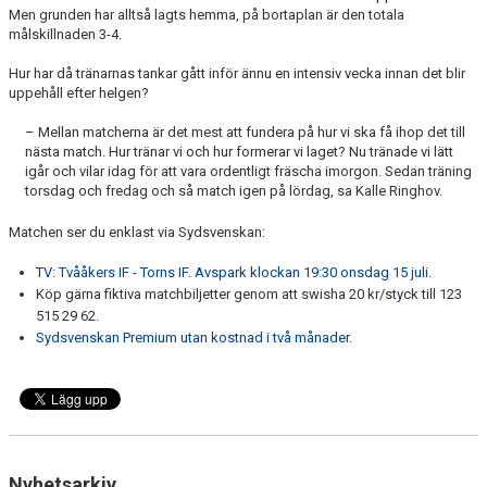
Men grunden har alltså lagts hemma, på bortaplan är den totala
målskillnaden 3-4.
Hur har då tränarnas tankar gått inför ännu en intensiv vecka innan det blir
uppehåll efter helgen?
– Mellan matcherna är det mest att fundera på hur vi ska få ihop det till
nästa match. Hur tränar vi och hur formerar vi laget? Nu tränade vi lätt
igår och vilar idag för att vara ordentligt fräscha imorgon. Sedan träning
torsdag och fredag och så match igen på lördag, sa Kalle Ringhov.
Matchen ser du enklast via Sydsvenskan:
T
V: Tvååkers IF - Torns IF. Avspark klockan 19:30 onsdag 15 juli.
Köp gärna fiktiva matchbiljetter genom att swisha 20 kr/styck till 123
515 29 62.
Sydsvenskan Premium utan kostnad i två månader
.
Nyhetsarkiv