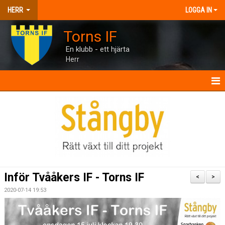
HERR
LOGGA IN
Torns IF
En klubb - ett hjärta
Herr
HERR
NYHETER
KALENDER
MATCHER
Inför Tvååkers IF - Torns IF
<
>
TRUPPEN
2020-07-14 19:53
BILDGALLERI