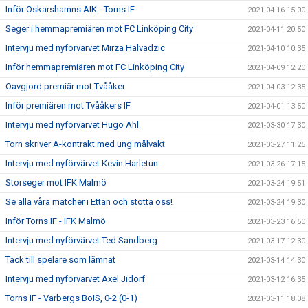
Inför Oskarshamns AIK - Torns IF
2021-04-16 15:00
Seger i hemmapremiären mot FC Linköping City
2021-04-11 20:50
Intervju med nyförvärvet Mirza Halvadzic
2021-04-10 10:35
Inför hemmapremiären mot FC Linköping City
2021-04-09 12:20
Oavgjord premiär mot Tvååker
2021-04-03 12:35
Inför premiären mot Tvååkers IF
2021-04-01 13:50
Intervju med nyförvärvet Hugo Ahl
2021-03-30 17:30
Torn skriver A-kontrakt med ung målvakt
2021-03-27 11:25
Intervju med nyförvärvet Kevin Harletun
2021-03-26 17:15
Storseger mot IFK Malmö
2021-03-24 19:51
Se alla våra matcher i Ettan och stötta oss!
2021-03-24 19:30
Inför Torns IF - IFK Malmö
2021-03-23 16:50
Intervju med nyförvärvet Ted Sandberg
2021-03-17 12:30
Tack till spelare som lämnat
2021-03-14 14:30
Intervju med nyförvärvet Axel Jidorf
2021-03-12 16:35
Torns IF - Varbergs BoIS, 0-2 (0-1)
2021-03-11 18:08