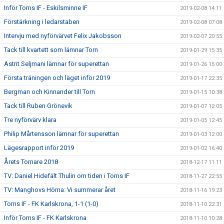
Inför Torns IF - Eskilsminne IF
2019-02-08 14:11
Förstärkning i ledarstaben
2019-02-08 07:08
Intervju med nyförvärvet Felix Jakobsson
2019-02-07 20:55
Tack till kvartett som lämnar Torn
2019-01-29 15:35
Astrit Seljmani lämnar för superettan
2019-01-26 15:00
Första träningen och läget inför 2019
2019-01-17 22:35
Bergman och Kinnander till Torn
2019-01-15 10:38
Tack till Ruben Grönevik
2019-01-07 12:05
Tre nyförvärv klara
2019-01-05 12:45
Philip Mårtensson lämnar för superettan
2019-01-03 12:00
Lägesrapport inför 2019
2019-01-02 16:40
Årets Tornare 2018
2018-12-17 11:11
TV: Daniel Hidefält Thulin om tiden i Torns IF
2018-11-27 22:55
TV: Manghovs Hörna: Vi summerar året
2018-11-16 19:23
Torns IF - FK Karlskrona, 1-1 (1-0)
2018-11-10 22:31
Inför Torns IF - FK Karlskrona
2018-11-10 10:28