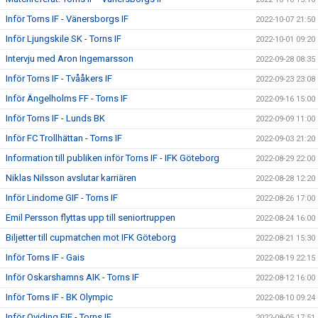
Inför Torns IF - Vänersborgs IF
2022-10-07 21:50
Inför Ljungskile SK - Torns IF
2022-10-01 09:20
Intervju med Aron Ingemarsson
2022-09-28 08:35
Inför Torns IF - Tvååkers IF
2022-09-23 23:08
Inför Ängelholms FF - Torns IF
2022-09-16 15:00
Inför Torns IF - Lunds BK
2022-09-09 11:00
Inför FC Trollhättan - Torns IF
2022-09-03 21:20
Information till publiken inför Torns IF - IFK Göteborg
2022-08-29 22:00
Niklas Nilsson avslutar karriären
2022-08-28 12:20
Inför Lindome GIF - Torns IF
2022-08-26 17:00
Emil Persson flyttas upp till seniortruppen
2022-08-24 16:00
Biljetter till cupmatchen mot IFK Göteborg
2022-08-21 15:30
Inför Torns IF - Gais
2022-08-19 22:15
Inför Oskarshamns AIK - Torns IF
2022-08-12 16:00
Inför Torns IF - BK Olympic
2022-08-10 09:24
Inför Qviding FIF - Torns IF
2022-08-05 17:51