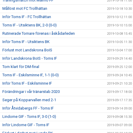
Träningsmatch mot Malmö FF
2019-10-18 11:00
Mållöst mot FC Trollhättan
2019-10-18 10:30
Inför Torns IF - FC Trollhättan
2019-10-12 11:00
Torns IF - Utsiktens BK, 2-0 (0-0)
2019-10-10 15:00
Rutinerade Tornare förenas i åskådarleden
2019-10-08 15:45
Inför Torns IF - Utsiktens BK
2019-10-05 11:30
Förlust mot Landskrona BoIS
2019-10-04 17:00
Inför Landskrona BoIS - Torns IF
2019-09-29 14:40
Torn klart för DM-final
2019-09-25 12:00
Torns IF - Eskilsminne IF, 1-1 (0-0)
2019-09-24 10:45
Inför Torns IF - Eskilsminne IF
2019-09-21 10:20
Förändringar i vår tränarstab 2020
2019-09-17 18:00
Seger på Kopparvallen med 2-1
2019-09-17 17:35
Inför Åtvidabergs FF - Torns IF
2019-09-14 09:00
Lindome GIF - Torns IF, 3-0 (1-0)
2019-09-08 15:30
Inför Lindome GIF - Torns IF
2019-09-07 09:00