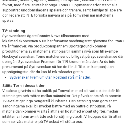
frikort, med flera, är inte behöriga. Torns IF uppmanar därför starkt alla
supportrar, ungdomslagens spelare och tränare, samt familjer till spelare
och ledare att INTE försöka närvara alls på Tornvallen när matcherna
spelas.
TV-sändning
Sydsvenskans ägare Bonnier News tillsammans med
lokalmediekoncernen NTM har förvärvat sändningsrättigheterna för Ettan i
tre år framöver. Via produktionspartnern Sportsground kommer
produktionerna av matcherna att höjas till samma nivå som till exempel
Hockeyallsvenskan. Torns matcher ser du billigast på sydsvenskan.se där
de ingår i Sydsvenskan Premium för 119 kronor i månaden. Är du inte
prenumerant på Sydsvenskan så har de för tillfället en kampanj utan
uppsägningstid där du kan få två månader gratis.
Sydvenskan Premium utan kostnad i två månader.
Stötta Torn i dessa tider
Vi saknar givetvis att ha publik på Tornvallen med allt vad det innebär för
stämningen och möten mellan människor. Det påverkar också ekonomin.
TV-avtalet ger inga pengar till klubbarna. Den satsning som görs är att
sändningarna skall bli mycket bättre med en bättre distribution. På
matchsidan kommer vi alltså att ha en höst med enbart utgifter, medan
intäkterna i form av inträde och försäljning uteblir. Vi hoppas därför att ni
som ser våra matcher på TV också vill stötta oss.