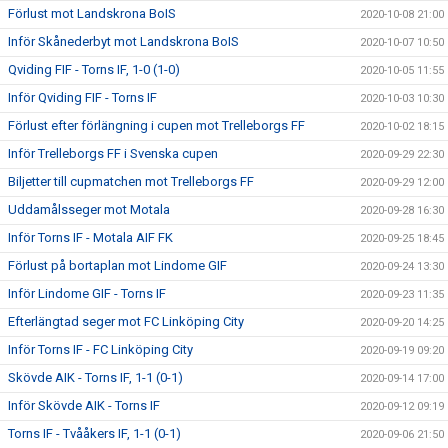
Förlust mot Landskrona BoIS
2020-10-08 21:00
Inför Skånederbyt mot Landskrona BoIS
2020-10-07 10:50
Qviding FIF - Torns IF, 1-0 (1-0)
2020-10-05 11:55
Inför Qviding FIF - Torns IF
2020-10-03 10:30
Förlust efter förlängning i cupen mot Trelleborgs FF
2020-10-02 18:15
Inför Trelleborgs FF i Svenska cupen
2020-09-29 22:30
Biljetter till cupmatchen mot Trelleborgs FF
2020-09-29 12:00
Uddamålsseger mot Motala
2020-09-28 16:30
Inför Torns IF - Motala AIF FK
2020-09-25 18:45
Förlust på bortaplan mot Lindome GIF
2020-09-24 13:30
Inför Lindome GIF - Torns IF
2020-09-23 11:35
Efterlängtad seger mot FC Linköping City
2020-09-20 14:25
Inför Torns IF - FC Linköping City
2020-09-19 09:20
Skövde AIK - Torns IF, 1-1 (0-1)
2020-09-14 17:00
Inför Skövde AIK - Torns IF
2020-09-12 09:19
Torns IF - Tvååkers IF, 1-1 (0-1)
2020-09-06 21:50