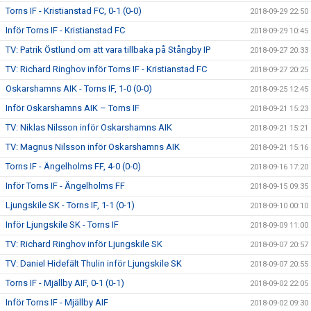
Torns IF - Kristianstad FC, 0-1 (0-0)
2018-09-29 22:50
Inför Torns IF - Kristianstad FC
2018-09-29 10:45
TV: Patrik Östlund om att vara tillbaka på Stångby IP
2018-09-27 20:33
TV: Richard Ringhov inför Torns IF - Kristianstad FC
2018-09-27 20:25
Oskarshamns AIK - Torns IF, 1-0 (0-0)
2018-09-25 12:45
Inför Oskarshamns AIK – Torns IF
2018-09-21 15:23
TV: Niklas Nilsson inför Oskarshamns AIK
2018-09-21 15:21
TV: Magnus Nilsson inför Oskarshamns AIK
2018-09-21 15:16
Torns IF - Ängelholms FF, 4-0 (0-0)
2018-09-16 17:20
Inför Torns IF - Ängelholms FF
2018-09-15 09:35
Ljungskile SK - Torns IF, 1-1 (0-1)
2018-09-10 00:10
Inför Ljungskile SK - Torns IF
2018-09-09 11:00
TV: Richard Ringhov inför Ljungskile SK
2018-09-07 20:57
TV: Daniel Hidefält Thulin inför Ljungskile SK
2018-09-07 20:55
Torns IF - Mjällby AIF, 0-1 (0-1)
2018-09-02 22:05
Inför Torns IF - Mjällby AIF
2018-09-02 09:30