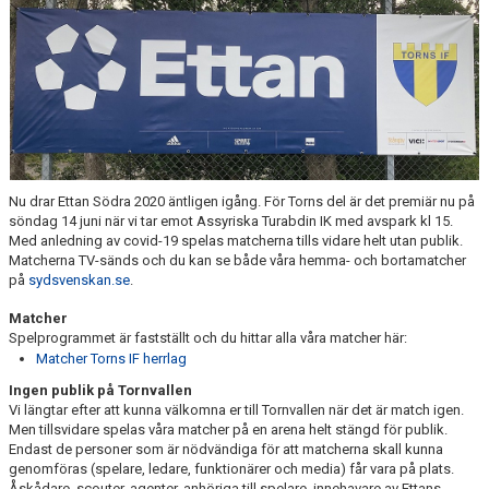
ÅRETS TORNARE
Nu drar Ettan Södra 2020 äntligen igång. För Torns del är det premiär nu på
söndag 14 juni när vi tar emot Assyriska Turabdin IK med avspark kl 15.
Med anledning av covid-19 spelas matcherna tills vidare helt utan publik.
Matcherna TV-sänds och du kan se både våra hemma- och bortamatcher
på
sydsvenskan.se
.
Matcher
Spelprogrammet är fastställt och du hittar alla våra matcher här:
Matcher Torns IF herrlag
Ingen publik på Tornvallen
Vi längtar efter att kunna välkomna er till Tornvallen när det är match igen.
Men tillsvidare spelas våra matcher på en arena helt stängd för publik.
Endast de personer som är nödvändiga för att matcherna skall kunna
genomföras (spelare, ledare, funktionärer och media) får vara på plats.
Åskådare, scouter, agenter, anhöriga till spelare, innehavare av Ettans