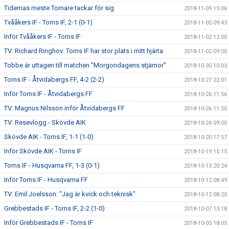
Tidernas meste Tornare tackar för sig
2018-11-09 15:06
Tvååkers IF - Torns IF, 2-1 (0-1)
2018-11-05 09:43
Inför Tvååkers IF - Torns IF
2018-11-02 12:00
TV: Richard Ringhov: Torns IF har stor plats i mitt hjärta
2018-11-02 09:00
Tobbe är uttagen till matchen ”Morgondagens stjärnor”
2018-10-30 10:03
Torns IF - Åtvidabergs FF, 4-2 (2-2)
2018-10-27 22:01
Inför Torns IF - Åtvidabergs FF
2018-10-26 11:56
TV: Magnus Nilsson inför Åtvidabergs FF
2018-10-26 11:50
TV: Resevlogg - Skövde AIK
2018-10-24 09:00
Skövde AIK - Torns IF, 1-1 (1-0)
2018-10-20 17:57
Inför Skövde AIK - Torns IF
2018-10-19 15:15
Torns IF - Husqvarna FF, 1-3 (0-1)
2018-10-13 20:24
Inför Torns IF - Husqvarna FF
2018-10-12 08:49
TV: Emil Joelsson: "Jag är kvick och teknisk"
2018-10-12 08:20
Grebbestads IF - Torns IF, 2-2 (1-0)
2018-10-07 13:18
Inför Grebbestads IF - Torns IF
2018-10-05 18:05