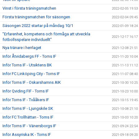
Vinst i första träningsmatchen
2022-02-05 19:53
Första träningsmatchen för säsongen
2022-02-04 09:45
Säsongen 2022 startar på måndag 10/1
2022-01-09 18:24
”Erfarenhet, kompetens och förmåga att utveckla
2021-12-17 16:17
fotbollsspelare individuellt”
Nya tränare i herrlaget
2021-12-08 21:51
Inför Åtvidabergs FF - Torns IF
2021-11-20 10:04
Inför Torns IF - Utsiktens BK
2021-11-13 11:12
Inför FC Linköping City - Torns IF
2021-11-07 08:40
Inför Torns IF - Oskarshamns AIK
2021-10-30 10:25
Inför Qviding FIF - Torns IF
2021-10-23 10:00
Inför Torns IF - Tvååkers IF
2021-10-15 19:45
Inför Torns IF - Ljungskile SK
2021-10-08 21:10
Inför FC Trollhättan - Torns IF
2021-10-03 10:20
Inför Torns IF - Vänersborgs IF
2021-09-24 22:54
Inför Assyriska IK - Torns IF
2021-09-18 09:20