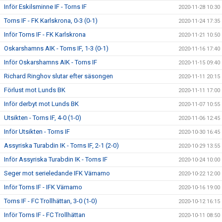
Inför Eskilsminne IF - Torns IF
2020-11-28 10:30
Torns IF - FK Karlskrona, 0-3 (0-1)
2020-11-24 17:35
Inför Torns IF - FK Karlskrona
2020-11-21 10:50
Oskarshamns AIK - Torns IF, 1-3 (0-1)
2020-11-16 17:40
Inför Oskarshamns AIK - Torns IF
2020-11-15 09:40
Richard Ringhov slutar efter säsongen
2020-11-11 20:15
Förlust mot Lunds BK
2020-11-11 17:00
Inför derbyt mot Lunds BK
2020-11-07 10:55
Utsikten - Torns IF, 4-0 (1-0)
2020-11-06 12:45
Inför Utsikten - Torns IF
2020-10-30 16:45
Assyriska Turabdin IK - Torns IF, 2-1 (2-0)
2020-10-29 13:55
Inför Assyriska Turabdin IK - Torns IF
2020-10-24 10:00
Seger mot serieledande IFK Värnamo
2020-10-22 12:00
Inför Torns IF - IFK Värnamo
2020-10-16 19:00
Torns IF - FC Trollhättan, 3-0 (1-0)
2020-10-12 16:15
Inför Torns IF - FC Trollhättan
2020-10-11 08:50