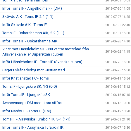
Torn klart för semifinal i DM
2019-08-01 10:05
Inför Torns IF - Ängelholms FF (DM)
2019-07-30 11:05
Skövde AIK - Torns IF, 2-1 (1-1)
2019-07-07 16:25
Inför Skövde AIK - Torns IF
2019-07-02 22:40
Torns IF - Oskarshamns AIK, 2-2 (1-1)
2019-07-01 15:30
Inför Torns IF - Oskarshamns AIK
2019-06-28 14:10
Vinst mot Hässleholms IF - Nu väntar motstånd från
2019-06-28 11:15
Allsvenskan eller Superettan i cupen
Inför Hässleholms IF - Torns IF (Svenska cupen)
2019-06-25 16:50
Seger i Skånederbyt mot Kristianstad
2019-06-25 16:30
Inför Kristianstad FC - Torns IF
2019-06-19 15:54
Torns IF - Ljungskile SK, 1-3 (0-0)
2019-06-19 15:12
Inför Torns IF - Ljungskile SK
2019-06-15 07:15
Avancemang i DM med stora siffror
2019-06-13 10:50
Inför Näsby IF - Torns IF (DM)
2019-06-12 13:20
Torns IF - Assyriska Turabdin IK, 3-1 (1-1)
2019-06-09 21:10
Inför Torns IF - Assyriska Turabdin IK
2019-06-07 13:30