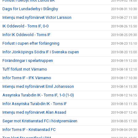
Förlust i derbyt mot Lunds BK
2019-09-02 18:00
Dags för Lundaderby i Stångby
2019-08-31 10:30
Intervju med nyförvärvet Victor Larsson
2019-08-27 11:50
IK Oddevold - Torns IF, 0-0
2019-08-26 15:50
Inför IK Oddevold - Torns IF
2019-08-25 09:30
Förlust i cupen efter förlängning
2019-08-23 15:10
Inför Jönköpings Södra IF i Svenska cupen
2019-08-20 15:00
Förändringar i spelartruppen
2019-08-19 12:00
Tuff förlust mot Värnamo
2019-08-18 12:10
Inför Torns IF - IFK Värnamo
2019-08-17 10:30
Intervju med nyförvärvet Emil Johansson
2019-08-14 15:30
Assyriska Turabdin IK - Torns IF, 1-0 (1-0)
2019-08-12 16:15
Inför Assyriska Turabdin IK - Torns IF
2019-08-10 11:35
Intervju med nyförvärvet Alan Asaad
2019-08-07 12:45
Seger mot Kristianstad FC i höstpremiären
2019-08-05 17:00
Inför Torns IF - Kristianstad FC
2019-08-04 09:30