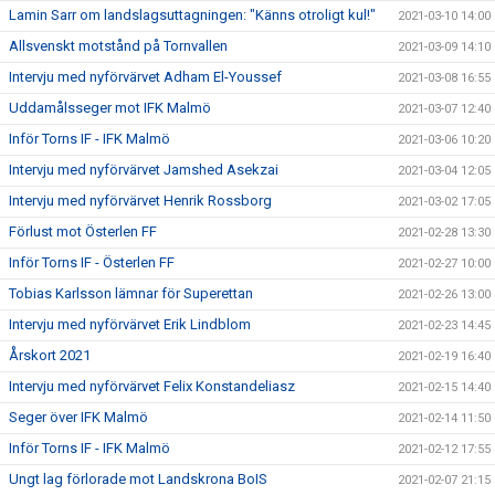
Lamin Sarr om landslagsuttagningen: "Känns otroligt kul!"
2021-03-10 14:00
Allsvenskt motstånd på Tornvallen
2021-03-09 14:10
Intervju med nyförvärvet Adham El-Youssef
2021-03-08 16:55
Uddamålsseger mot IFK Malmö
2021-03-07 12:40
Inför Torns IF - IFK Malmö
2021-03-06 10:20
Intervju med nyförvärvet Jamshed Asekzai
2021-03-04 12:05
Intervju med nyförvärvet Henrik Rossborg
2021-03-02 17:05
Förlust mot Österlen FF
2021-02-28 13:30
Inför Torns IF - Österlen FF
2021-02-27 10:00
Tobias Karlsson lämnar för Superettan
2021-02-26 13:00
Intervju med nyförvärvet Erik Lindblom
2021-02-23 14:45
Årskort 2021
2021-02-19 16:40
Intervju med nyförvärvet Felix Konstandeliasz
2021-02-15 14:40
Seger över IFK Malmö
2021-02-14 11:50
Inför Torns IF - IFK Malmö
2021-02-12 17:55
Ungt lag förlorade mot Landskrona BoIS
2021-02-07 21:15