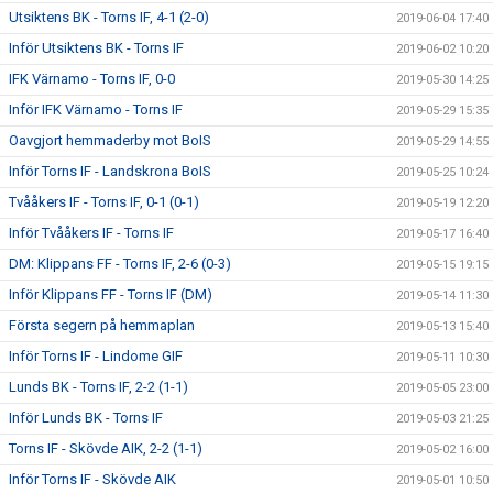
Utsiktens BK - Torns IF, 4-1 (2-0)
2019-06-04 17:40
Inför Utsiktens BK - Torns IF
2019-06-02 10:20
IFK Värnamo - Torns IF, 0-0
2019-05-30 14:25
Inför IFK Värnamo - Torns IF
2019-05-29 15:35
Oavgjort hemmaderby mot BoIS
2019-05-29 14:55
Inför Torns IF - Landskrona BoIS
2019-05-25 10:24
Tvååkers IF - Torns IF, 0-1 (0-1)
2019-05-19 12:20
Inför Tvååkers IF - Torns IF
2019-05-17 16:40
DM: Klippans FF - Torns IF, 2-6 (0-3)
2019-05-15 19:15
Inför Klippans FF - Torns IF (DM)
2019-05-14 11:30
Första segern på hemmaplan
2019-05-13 15:40
Inför Torns IF - Lindome GIF
2019-05-11 10:30
Lunds BK - Torns IF, 2-2 (1-1)
2019-05-05 23:00
Inför Lunds BK - Torns IF
2019-05-03 21:25
Torns IF - Skövde AIK, 2-2 (1-1)
2019-05-02 16:00
Inför Torns IF - Skövde AIK
2019-05-01 10:50