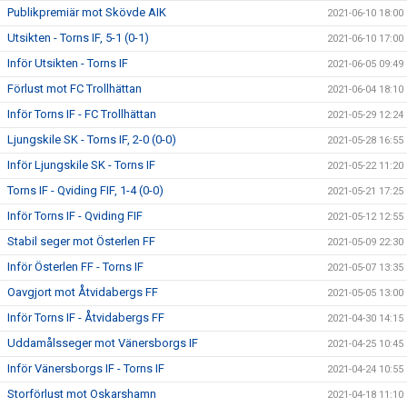
Publikpremiär mot Skövde AIK
2021-06-10 18:00
Utsikten - Torns IF, 5-1 (0-1)
2021-06-10 17:00
Inför Utsikten - Torns IF
2021-06-05 09:49
Förlust mot FC Trollhättan
2021-06-04 18:10
Inför Torns IF - FC Trollhättan
2021-05-29 12:24
Ljungskile SK - Torns IF, 2-0 (0-0)
2021-05-28 16:55
Inför Ljungskile SK - Torns IF
2021-05-22 11:20
Torns IF - Qviding FIF, 1-4 (0-0)
2021-05-21 17:25
Inför Torns IF - Qviding FIF
2021-05-12 12:55
Stabil seger mot Österlen FF
2021-05-09 22:30
Inför Österlen FF - Torns IF
2021-05-07 13:35
Oavgjort mot Åtvidabergs FF
2021-05-05 13:00
Inför Torns IF - Åtvidabergs FF
2021-04-30 14:15
Uddamålsseger mot Vänersborgs IF
2021-04-25 10:45
Inför Vänersborgs IF - Torns IF
2021-04-24 10:55
Storförlust mot Oskarshamn
2021-04-18 11:10