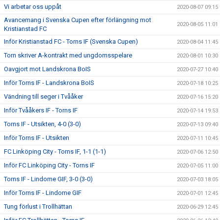
Vi arbetar oss uppåt
2020-08-07 09:15
Avancemang i Svenska Cupen efter förlängning mot
2020-08-05 11:01
Kristianstad FC
Inför Kristianstad FC - Torns IF (Svenska Cupen)
2020-08-04 11:45
Torn skriver A-kontrakt med ungdomsspelare
2020-08-01 10:30
Oavgjort mot Landskrona BoIS
2020-07-27 10:40
Inför Torns IF - Landskrona BoIS
2020-07-18 10:25
Vändning till seger i Tvååker
2020-07-16 15:20
Inför Tvååkers IF - Torns IF
2020-07-14 19:53
Torns IF - Utsikten, 4-0 (3-0)
2020-07-13 09:40
Inför Torns IF - Utsikten
2020-07-11 10:45
FC Linköping City - Torns IF, 1-1 (1-1)
2020-07-06 12:50
Inför FC Linköping City - Torns IF
2020-07-05 11:00
Torns IF - Lindome GIF, 3-0 (3-0)
2020-07-03 18:05
Inför Torns IF - Lindome GIF
2020-07-01 12:45
Tung förlust i Trollhättan
2020-06-29 12:45