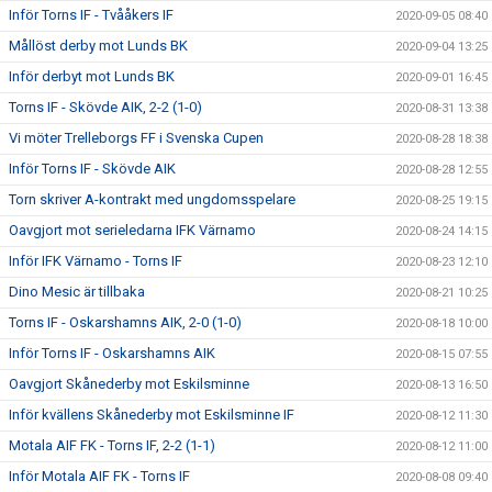
Inför Torns IF - Tvååkers IF
2020-09-05 08:40
Mållöst derby mot Lunds BK
2020-09-04 13:25
Inför derbyt mot Lunds BK
2020-09-01 16:45
Torns IF - Skövde AIK, 2-2 (1-0)
2020-08-31 13:38
Vi möter Trelleborgs FF i Svenska Cupen
2020-08-28 18:38
Inför Torns IF - Skövde AIK
2020-08-28 12:55
Torn skriver A-kontrakt med ungdomsspelare
2020-08-25 19:15
Oavgjort mot serieledarna IFK Värnamo
2020-08-24 14:15
Inför IFK Värnamo - Torns IF
2020-08-23 12:10
Dino Mesic är tillbaka
2020-08-21 10:25
Torns IF - Oskarshamns AIK, 2-0 (1-0)
2020-08-18 10:00
Inför Torns IF - Oskarshamns AIK
2020-08-15 07:55
Oavgjort Skånederby mot Eskilsminne
2020-08-13 16:50
Inför kvällens Skånederby mot Eskilsminne IF
2020-08-12 11:30
Motala AIF FK - Torns IF, 2-2 (1-1)
2020-08-12 11:00
Inför Motala AIF FK - Torns IF
2020-08-08 09:40