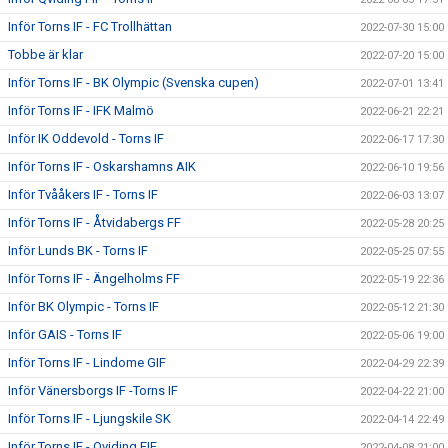
Inför Torns IF - FC Trollhättan
2022-07-30 15:00
Tobbe är klar
2022-07-20 15:00
Inför Torns IF - BK Olympic (Svenska cupen)
2022-07-01 13:41
Inför Torns IF - IFK Malmö
2022-06-21 22:21
Inför IK Oddevold - Torns IF
2022-06-17 17:30
Inför Torns IF - Oskarshamns AIK
2022-06-10 19:56
Inför Tvååkers IF - Torns IF
2022-06-03 13:07
Inför Torns IF - Åtvidabergs FF
2022-05-28 20:25
Inför Lunds BK - Torns IF
2022-05-25 07:55
Inför Torns IF - Ängelholms FF
2022-05-19 22:36
Inför BK Olympic - Torns IF
2022-05-12 21:30
Inför GAIS - Torns IF
2022-05-06 19:00
Inför Torns IF - Lindome GIF
2022-04-29 22:39
Inför Vänersborgs IF -Torns IF
2022-04-22 21:00
Inför Torns IF - Ljungskile SK
2022-04-14 22:49
Inför Torns IF - Qviding FIF
2022-04-08 21:00