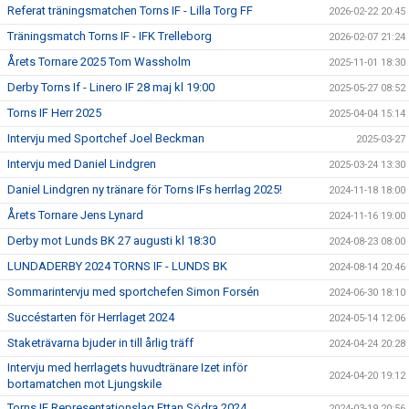
Referat träningsmatchen Torns IF - Lilla Torg FF
2026-02-22 20:45
Träningsmatch Torns IF - IFK Trelleborg
2026-02-07 21:24
Årets Tornare 2025 Tom Wassholm
2025-11-01 18:30
Derby Torns If - Linero IF 28 maj kl 19:00
2025-05-27 08:52
Torns IF Herr 2025
2025-04-04 15:14
Intervju med Sportchef Joel Beckman
2025-03-27
Intervju med Daniel Lindgren
2025-03-24 13:30
Daniel Lindgren ny tränare för Torns IFs herrlag 2025!
2024-11-18 18:00
Årets Tornare Jens Lynard
2024-11-16 19:00
Derby mot Lunds BK 27 augusti kl 18:30
2024-08-23 08:00
LUNDADERBY 2024 TORNS IF - LUNDS BK
2024-08-14 20:46
Sommarintervju med sportchefen Simon Forsén
2024-06-30 18:10
Succéstarten för Herrlaget 2024
2024-05-14 12:06
Staketrävarna bjuder in till årlig träff
2024-04-24 20:28
Intervju med herrlagets huvudtränare Izet inför
2024-04-20 19:12
bortamatchen mot Ljungskile
Torns IF Representationslag Ettan Södra 2024
2024-03-19 20:56