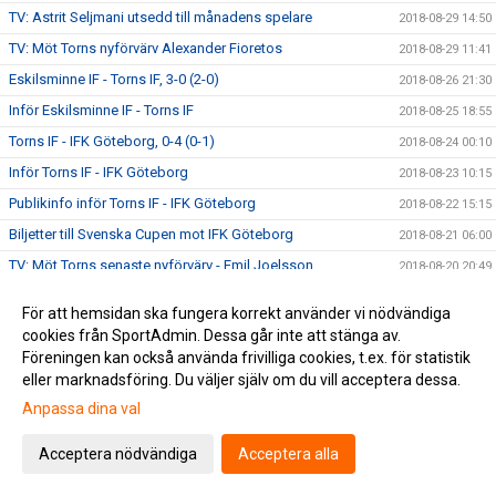
TV: Astrit Seljmani utsedd till månadens spelare
2018-08-29 14:50
TV: Möt Torns nyförvärv Alexander Fioretos
2018-08-29 11:41
Eskilsminne IF - Torns IF, 3-0 (2-0)
2018-08-26 21:30
Inför Eskilsminne IF - Torns IF
2018-08-25 18:55
Torns IF - IFK Göteborg, 0-4 (0-1)
2018-08-24 00:10
Inför Torns IF - IFK Göteborg
2018-08-23 10:15
Publikinfo inför Torns IF - IFK Göteborg
2018-08-22 15:15
Biljetter till Svenska Cupen mot IFK Göteborg
2018-08-21 06:00
TV: Möt Torns senaste nyförvärv - Emil Joelsson
2018-08-20 20:49
TV: Dino Mesic: "Vi är här för att utmana"
2018-08-20 20:43
För att hemsidan ska fungera korrekt använder vi nödvändiga
Torns IF - Utsiktens BK, 2-0 (0-0)
2018-08-18 22:15
cookies från SportAdmin. Dessa går inte att stänga av.
Föreningen kan också använda frivilliga cookies, t.ex. för statistik
Inför Torns IF - Utsiktens BK
2018-08-17 16:30
eller marknadsföring. Du väljer själv om du vill acceptera dessa.
Välkommen Emil Joelsson #17
2018-08-14 10:22
Anpassa dina val
Välkommen Alexander Fioretos #13
2018-08-12 17:56
DM: Torns IF - IFÖ Bromölla IF, 0-6 (0-5)
2018-08-03 16:40
Acceptera nödvändiga
Acceptera alla
Cupmatchen mot IFK Göteborg
2018-07-27 09:00