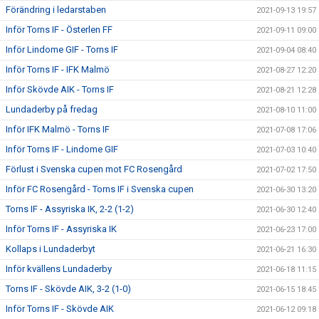
Förändring i ledarstaben
2021-09-13 19:57
Inför Torns IF - Österlen FF
2021-09-11 09:00
Inför Lindome GIF - Torns IF
2021-09-04 08:40
Inför Torns IF - IFK Malmö
2021-08-27 12:20
Inför Skövde AIK - Torns IF
2021-08-21 12:28
Lundaderby på fredag
2021-08-10 11:00
Inför IFK Malmö - Torns IF
2021-07-08 17:06
Inför Torns IF - Lindome GIF
2021-07-03 10:40
Förlust i Svenska cupen mot FC Rosengård
2021-07-02 17:50
Inför FC Rosengård - Torns IF i Svenska cupen
2021-06-30 13:20
Torns IF - Assyriska IK, 2-2 (1-2)
2021-06-30 12:40
Inför Torns IF - Assyriska IK
2021-06-23 17:00
Kollaps i Lundaderbyt
2021-06-21 16:30
Inför kvällens Lundaderby
2021-06-18 11:15
Torns IF - Skövde AIK, 3-2 (1-0)
2021-06-15 18:45
Inför Torns IF - Skövde AIK
2021-06-12 09:18