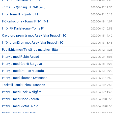
Inför FC Trollhättan - Torns IF
2020-06-26 12:40
Torns IF - Qviding FIF, 3-0 (2-0)
2020-06-22 19:30
Inför Torns IF - Qviding FIF
2020-06-21 13:15
FK Karlskrona - Torns IF, 1-1 (1-1)
2020-06-18 14:07
Inför FK Karlskrona - Torns IF
2020-06-17 12:55
Oavgjord premiär mot Assyriska Turabdin IK
2020-06-15 17:40
Inför premiären mot Assyriska Turabdin IK
2020-06-13 18:45
Publikfria men TV-sända matcher i Ettan
2020-06-12 17:25
Intervju med Rebin Asaad
2020-06-09 18:05
Intervju med Granit Stagova
2020-05-18 16:25
Intervju med Dardan Mustafa
2020-05-13 16:25
Intervju med Thomas Svensson
2020-05-01 16:55
Tack till Patrik Behm Fransson
2020-04-23 12:50
Intervju med Beck Wallgård
2020-04-17 11:40
Intervju med Noor Zadran
2020-04-13 08:50
Intervju med Victor Sköld
2020-04-10 09:50