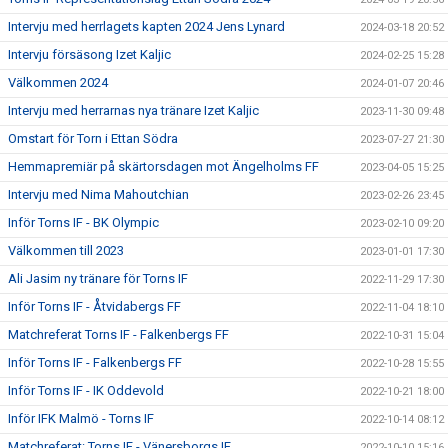
Intervju med herrlagets kapten 2024 Jens Lynard
2024-03-18 20:52
Intervju försäsong Izet Kaljic
2024-02-25 15:28
Välkommen 2024
2024-01-07 20:46
Intervju med herrarnas nya tränare Izet Kaljic
2023-11-30 09:48
Omstart för Torn i Ettan Södra
2023-07-27 21:30
Hemmapremiär på skärtorsdagen mot Ängelholms FF
2023-04-05 15:25
Intervju med Nima Mahoutchian
2023-02-26 23:45
Inför Torns IF - BK Olympic
2023-02-10 09:20
Välkommen till 2023
2023-01-01 17:30
Ali Jasim ny tränare för Torns IF
2022-11-29 17:30
Inför Torns IF - Åtvidabergs FF
2022-11-04 18:10
Matchreferat Torns IF - Falkenbergs FF
2022-10-31 15:04
Inför Torns IF - Falkenbergs FF
2022-10-28 15:55
Inför Torns IF - IK Oddevold
2022-10-21 18:00
Inför IFK Malmö - Torns IF
2022-10-14 08:12
Matchreferat: Torns IF - Vänersborgs IF
2022-10-10 15:16