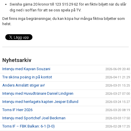
Swisha gärna 20 kronor till 123 515 29 62 för en fiktiv biljett när du slår
dig ned i soffan för att se oss spela på TV.
Det finns inga begränsningar, du kan köpa hur många fiktiva biljetter som
helst.
Nyhetsarkiv
Intervju med Kayvan Souzani
2026-06-09 20:40
Tre sköna poäng in på kontot
2026-04-11 21:29
Anders Arnslätt stiger av!
2026-03-31 15:25
Intervju med Huvudtränare Daniel Lindgren
2026-03-27 07:00
Intervju med herrlagets kapten Jesper Edlund
2026-03-24 15:27
Torns IF Herr 2026
2026-03-20 08:19
Intervju med Sportchef Joel Beckman
2026-03-03 17:50
Torns IF – FBK Balkan: 6-1 (3-0)
2026-02-28 17:25