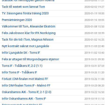
Statistik för herrtruppen genom tiderna
2020-02-03 17:27
Tack till sextett som lämnat Torn
2020-02-02 19:27
TV: Säsongens första träning 2020
2020-01-19 18:00
Premiärträningen 2020
2020-01-16 18:05
Välkommen till Torn, Alexander Ekström
2020-01-08 15:50
Felix Jakobsson klar för IFK Norrköping
2020-01-03 18:39
Tack för din tid i Torn, Magnus Nilsson
2020-01-02 16:25
Nytt kontrakt säkrat mot Ljungskile
2019-11-03 22:40
Inför Ljungskile SK - Torns IF
2019-11-02 10:40
Felix är uttagen till Morgondagens stjärnor
2019-10-31 09:30
Torns IF - Tvååkers IF, 2-2 (1-1)
2019-10-31 07:59
Inför Torns IF - Tvååkers IF
2019-10-26 11:20
Förlust i DM-finalen mot Malmö FF
2019-10-26 11:00
Inför DM-finalen Torns IF - Malmö FF
2019-10-23 08:20
Oskarshamns AIK - Torns IF, 2-1 (2-0)
2019-10-22 16:50
Inför Oskarshamns AIK - Torns IF
2019-10-19 11:10