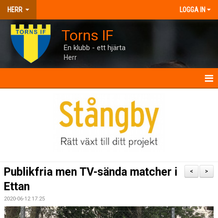
HERR
LOGGA IN
Torns IF
En klubb - ett hjärta
Herr
HERR
NYHETER
KALENDER
MATCHER
Publikfria men TV-sända matcher i
<
>
TRUPPEN
Ettan
2020-06-12 17:25
BILDGALLERI