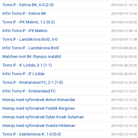
Torns IF - Eslövs BK, 6-0 (2-0)
2019-03-21 10:15
Inför Torns IF - Eslövs BK
2019-03-19 12:00
Torns IF - IFK Malmö, 1-2 (0-2)
2019-03-14 09:55
Inför Torns IF - IFK Malmö
2019-03-12 08:14
Torns IF - Landskrona BoIS, 0-0
2019-03-09 17:38
Inför Torns IF - Landskrona BoIS
2019-03-08 08:26
Matchen mot BK Olympic inställd
2019-03-06 09:45
Torns IF - IF Lödde, 2-1 (1-1)
2019-02-28 23:30
Inför Torns IF - IF Lödde
2019-02-28 09:31
Torns IF - Kristianstad FC, 2-1 (1-0)
2019-02-16 20:50
Inför Torns IF - Kristianstad FC
2019-02-15 12:07
Intervju med nyförvärvet Anton Kinnander
2019-02-13 19:25
Intervju med nyförvärvet Fredrik Bergman
2019-02-12 17:35
Intervju med nyförvärvet Dylan Kosik Sulaiman
2019-02-11 17:20
Intervju med nyförvärvet Svante Hildeman
2019-02-10 16:10
Torns IF - Eskilsminne IF, 1-0 (0-0)
2019-02-10 10:45