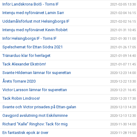
Inför Landskrona BoIS - Torns IF
2021-02-05 13:30
Intervju med nyförvärvet Lamin Sarr
2021-02-04 16:15
Uddamålsförlust mot Helsingborgs IF
2021-02-02 16:15
Intervju med nyförvärvet Kevin Robèrt
2021-01-31 10:45
Inför Helsingborgs IF - Torns IF
2021-01-30 11:00
Spelschemat för Ettan Södra 2021
2021-01-26 17:05
Tränarduo klar för herrlaget
2021-01-09 14:40
Tack Alexander Ekström!
2021-01-07 11:45
Svante Hildeman lämnar för superettan
2020-12-23 14:00
Årets Tornare 2020
2020-12-22 13:30
Victor Larsson lämnar för superettan
2020-12-21 16:45
Tack Robin Lindroos!
2020-12-20 17:30
Svante och Victor prisades på Ettan-galan
2020-12-13 14:20
Oavgjord avslutning mot Eskilsminne
2020-12-13 12:30
Richard "Kalle" Ringhov: Tack för mig
2020-11-30 14:00
En fantastisk epok är över
2020-11-28 19:50