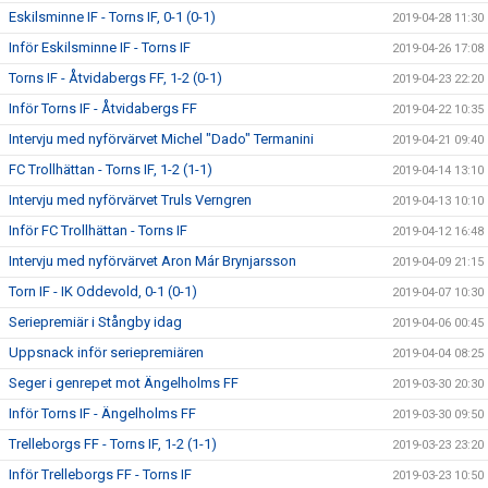
Eskilsminne IF - Torns IF, 0-1 (0-1)
2019-04-28 11:30
Inför Eskilsminne IF - Torns IF
2019-04-26 17:08
Torns IF - Åtvidabergs FF, 1-2 (0-1)
2019-04-23 22:20
Inför Torns IF - Åtvidabergs FF
2019-04-22 10:35
Intervju med nyförvärvet Michel "Dado" Termanini
2019-04-21 09:40
FC Trollhättan - Torns IF, 1-2 (1-1)
2019-04-14 13:10
Intervju med nyförvärvet Truls Verngren
2019-04-13 10:10
Inför FC Trollhättan - Torns IF
2019-04-12 16:48
Intervju med nyförvärvet Aron Már Brynjarsson
2019-04-09 21:15
Torn IF - IK Oddevold, 0-1 (0-1)
2019-04-07 10:30
Seriepremiär i Stångby idag
2019-04-06 00:45
Uppsnack inför seriepremiären
2019-04-04 08:25
Seger i genrepet mot Ängelholms FF
2019-03-30 20:30
Inför Torns IF - Ängelholms FF
2019-03-30 09:50
Trelleborgs FF - Torns IF, 1-2 (1-1)
2019-03-23 23:20
Inför Trelleborgs FF - Torns IF
2019-03-23 10:50