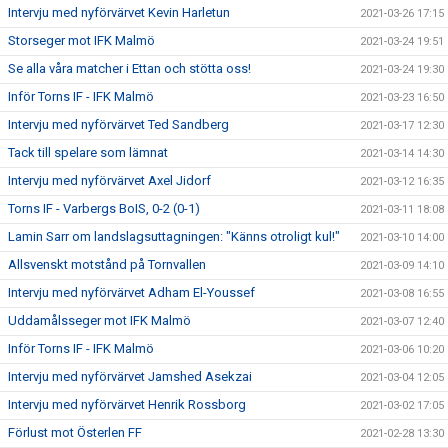
Intervju med nyförvärvet Kevin Harletun
2021-03-26 17:15
Storseger mot IFK Malmö
2021-03-24 19:51
Se alla våra matcher i Ettan och stötta oss!
2021-03-24 19:30
Inför Torns IF - IFK Malmö
2021-03-23 16:50
Intervju med nyförvärvet Ted Sandberg
2021-03-17 12:30
Tack till spelare som lämnat
2021-03-14 14:30
Intervju med nyförvärvet Axel Jidorf
2021-03-12 16:35
Torns IF - Varbergs BoIS, 0-2 (0-1)
2021-03-11 18:08
Lamin Sarr om landslagsuttagningen: "Känns otroligt kul!"
2021-03-10 14:00
Allsvenskt motstånd på Tornvallen
2021-03-09 14:10
Intervju med nyförvärvet Adham El-Youssef
2021-03-08 16:55
Uddamålsseger mot IFK Malmö
2021-03-07 12:40
Inför Torns IF - IFK Malmö
2021-03-06 10:20
Intervju med nyförvärvet Jamshed Asekzai
2021-03-04 12:05
Intervju med nyförvärvet Henrik Rossborg
2021-03-02 17:05
Förlust mot Österlen FF
2021-02-28 13:30