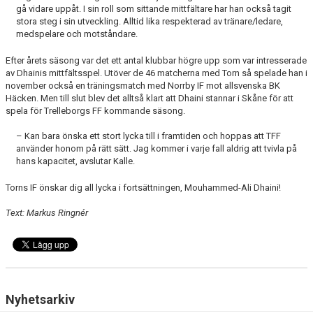
gå vidare uppåt. I sin roll som sittande mittfältare har han också tagit
stora steg i sin utveckling. Alltid lika respekterad av tränare/ledare,
medspelare och motståndare.
Efter årets säsong var det ett antal klubbar högre upp som var intresserade
av Dhainis mittfältsspel. Utöver de 46 matcherna med Torn så spelade han i
november också en träningsmatch med Norrby IF mot allsvenska BK
Häcken. Men till slut blev det alltså klart att Dhaini stannar i Skåne för att
spela för Trelleborgs FF kommande säsong.
– Kan bara önska ett stort lycka till i framtiden och hoppas att TFF
använder honom på rätt sätt. Jag kommer i varje fall aldrig att tvivla på
hans kapacitet, avslutar Kalle.
Torns IF önskar dig all lycka i fortsättningen, Mouhammed-Ali Dhaini!
Text: Markus Ringnér
Nyhetsarkiv