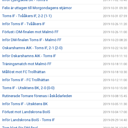
2019-11-02 10:40
Felix är uttagen till Morgondagens stjärnor
2019-10-31 09:30
Torns IF - Tvååkers IF, 2-2 (1-1)
2019-10-31 07:59
Inför Torns IF - Tvååkers IF
2019-10-26 11:20
Förlust i DM-finalen mot Malmö FF
2019-10-26 11:00
Inför DM-finalen Torns IF - Malmö FF
2019-10-23 08:20
Oskarshamns AIK - Torns IF, 2-1 (2-0)
2019-10-22 16:50
Inför Oskarshamns AIK - Torns IF
2019-10-19 11:10
Träningsmatch mot Malmö FF
2019-10-18 11:00
Mållöst mot FC Trollhättan
2019-10-18 10:30
Inför Torns IF - FC Trollhättan
2019-10-12 11:00
Torns IF - Utsiktens BK, 2-0 (0-0)
2019-10-10 15:00
Rutinerade Tornare förenas i åskådarleden
2019-10-08 15:45
Inför Torns IF - Utsiktens BK
2019-10-05 11:30
Förlust mot Landskrona BoIS
2019-10-04 17:00
Inför Landskrona BoIS - Torns IF
2019-09-29 14:40
Torn klart för DM-final