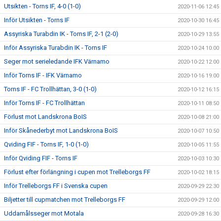
Utsikten - Torns IF, 4-0 (1-0)
2020-11-06 12:45
Inför Utsikten - Torns IF
2020-10-30 16:45
Assyriska Turabdin IK - Torns IF, 2-1 (2-0)
2020-10-29 13:55
Inför Assyriska Turabdin IK - Torns IF
2020-10-24 10:00
Seger mot serieledande IFK Värnamo
2020-10-22 12:00
Inför Torns IF - IFK Värnamo
2020-10-16 19:00
Torns IF - FC Trollhättan, 3-0 (1-0)
2020-10-12 16:15
Inför Torns IF - FC Trollhättan
2020-10-11 08:50
Förlust mot Landskrona BoIS
2020-10-08 21:00
Inför Skånederbyt mot Landskrona BoIS
2020-10-07 10:50
Qviding FIF - Torns IF, 1-0 (1-0)
2020-10-05 11:55
Inför Qviding FIF - Torns IF
2020-10-03 10:30
Förlust efter förlängning i cupen mot Trelleborgs FF
2020-10-02 18:15
Inför Trelleborgs FF i Svenska cupen
2020-09-29 22:30
Biljetter till cupmatchen mot Trelleborgs FF
2020-09-29 12:00
Uddamålsseger mot Motala
2020-09-28 16:30