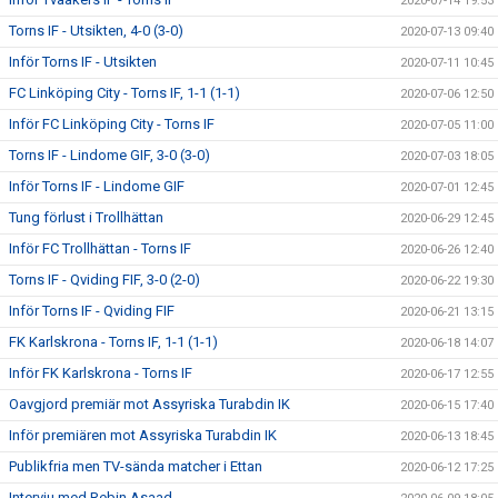
2020-07-14 19:53
Torns IF - Utsikten, 4-0 (3-0)
2020-07-13 09:40
Inför Torns IF - Utsikten
2020-07-11 10:45
FC Linköping City - Torns IF, 1-1 (1-1)
2020-07-06 12:50
Inför FC Linköping City - Torns IF
2020-07-05 11:00
Torns IF - Lindome GIF, 3-0 (3-0)
2020-07-03 18:05
Inför Torns IF - Lindome GIF
2020-07-01 12:45
Tung förlust i Trollhättan
2020-06-29 12:45
Inför FC Trollhättan - Torns IF
2020-06-26 12:40
Torns IF - Qviding FIF, 3-0 (2-0)
2020-06-22 19:30
Inför Torns IF - Qviding FIF
2020-06-21 13:15
FK Karlskrona - Torns IF, 1-1 (1-1)
2020-06-18 14:07
Inför FK Karlskrona - Torns IF
2020-06-17 12:55
Oavgjord premiär mot Assyriska Turabdin IK
2020-06-15 17:40
Inför premiären mot Assyriska Turabdin IK
2020-06-13 18:45
Publikfria men TV-sända matcher i Ettan
2020-06-12 17:25
Intervju med Rebin Asaad