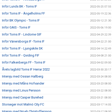
Inför Lunds BK - Torns IF
2022-05-25 07:55
Inför Torns IF - Ängelholms FF
2022-05-19 22:36
Inför BK Olympic - Torns IF
2022-05-12 21:30
Inför GAIS - Torns IF
2022-05-06 19:00
Inför Torns IF - Lindome GIF
2022-04-29 22:39
Inför Vänersborgs IF -Torns IF
2022-04-22 21:00
Inför Torns IF - Ljungskile SK
2022-04-14 22:49
Inför Torns IF - Qviding FIF
2022-04-08 21:00
Inför Falkenbergs FF - Torns IF
2022-04-02 09:00
Årets lagbild Torns IF Herrar 2022
2022-03-30 20:17
Intervju med Ossian Hallberg
2022-03-24 08:00
Intervju med Måns Hofvander
2022-03-23 08:00
Intervju med Linus Persson
2022-03-22 08:00
Intervju med Casper Burehed
2022-03-21 08:00
Storseger mot Malmö City FC
2022-03-17 14:05
Intervju med Noah Christoffersson
2022-03-17 08:00