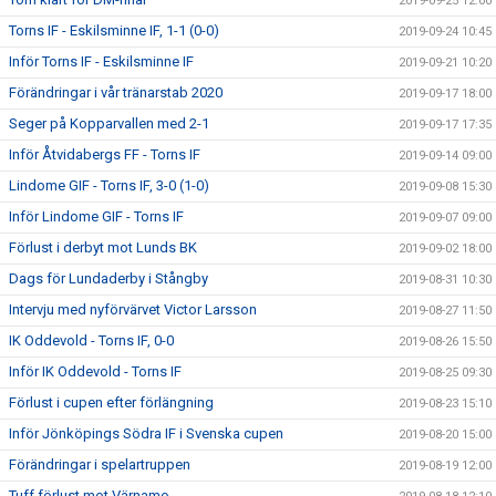
2019-09-25 12:00
Torns IF - Eskilsminne IF, 1-1 (0-0)
2019-09-24 10:45
Inför Torns IF - Eskilsminne IF
2019-09-21 10:20
Förändringar i vår tränarstab 2020
2019-09-17 18:00
Seger på Kopparvallen med 2-1
2019-09-17 17:35
Inför Åtvidabergs FF - Torns IF
2019-09-14 09:00
Lindome GIF - Torns IF, 3-0 (1-0)
2019-09-08 15:30
Inför Lindome GIF - Torns IF
2019-09-07 09:00
Förlust i derbyt mot Lunds BK
2019-09-02 18:00
Dags för Lundaderby i Stångby
2019-08-31 10:30
Intervju med nyförvärvet Victor Larsson
2019-08-27 11:50
IK Oddevold - Torns IF, 0-0
2019-08-26 15:50
Inför IK Oddevold - Torns IF
2019-08-25 09:30
Förlust i cupen efter förlängning
2019-08-23 15:10
Inför Jönköpings Södra IF i Svenska cupen
2019-08-20 15:00
Förändringar i spelartruppen
2019-08-19 12:00
Tuff förlust mot Värnamo