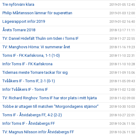
Tre nyförvärv klara
2019-01-05 12:45
Philip Mårtensson lämnar för superettan
2019-01-03 12:00
Lägesrapport inför 2019
2019-01-02 16:40
Årets Tornare 2018
2018-12-17 11:11
TV: Daniel Hidefält Thulin om tiden i Torns IF
2018-11-27 22:55
TV: Manghovs Hörna: Vi summerar året
2018-11-16 19:23
Torns IF - FK Karlskrona, 1-1 (1-0)
2018-11-10 22:31
Inför Torns IF - FK Karlskrona
2018-11-10 10:28
Tidernas meste Tornare tackar för sig
2018-11-09 15:06
Tvååkers IF - Torns IF, 2-1 (0-1)
2018-11-05 09:43
Inför Tvååkers IF - Torns IF
2018-11-02 12:00
TV: Richard Ringhov: Torns IF har stor plats i mitt hjärta
2018-11-02 09:00
Tobbe är uttagen till matchen ”Morgondagens stjärnor”
2018-10-30 10:03
Torns IF - Åtvidabergs FF, 4-2 (2-2)
2018-10-27 22:01
Inför Torns IF - Åtvidabergs FF
2018-10-26 11:56
TV: Magnus Nilsson inför Åtvidabergs FF
2018-10-26 11:50