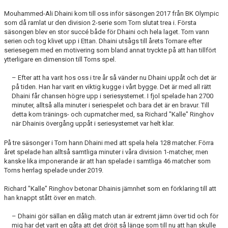
Mouhammed-Ali Dhaini kom till oss inför säsongen 2017 från BK Olympic
som då ramlat ur den division 2-serie som Torn slutat trea i. Första
säsongen blev en stor succé både för Dhaini och hela laget. Torn vann
serien och tog klivet upp i Ettan. Dhaini utsågs till årets Tornare efter
seriesegern med en motivering som bland annat tryckte på att han tillfört
ytterligare en dimension till Torns spel.
– Efter att ha varit hos oss i tre år så vänder nu Dhaini uppåt och det är
på tiden. Han har varit en viktig kugge i vårt bygge. Det är med all rätt
Dhaini får chansen högre upp i seriesystemet. I fjol spelade han 2700
minuter, alltså alla minuter i seriespelet och bara det är en bravur. Till
detta kom tränings- och cupmatcher med, sa Richard "Kalle" Ringhov
när Dhainis övergång uppåt i seriesystemet var helt klar.
På tre säsonger i Torn hann Dhaini med att spela hela 128 matcher. Förra
året spelade han alltså samtliga minuter i våra division 1-matcher, men
kanske lika imponerande är att han spelade i samtliga 46 matcher som
Torns herrlag spelade under 2019.
Richard "Kalle" Ringhov betonar Dhainis jämnhet som en förklaring till att
han knappt stått över en match.
– Dhaini gör sällan en dålig match utan är extremt jämn över tid och för
mig har det varit en gåta att det dröjt så länge som till nu att han skulle