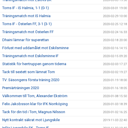
2020-03-03 19:30
Torns IF - IS Halmia, 1-1 (0-1)
2020-03-01 19:00
Träningsmatch mot IS Halmia
2020-02-29 10:00
Torns IF - Österlen FF, 3-1 (3-1)
2020-02-25 12:18
Träningsmatch mot Österlen FF
2020-02-24 16:33
Dhaini lämnar för superettan
2020-02-18 20:00
Förlust med uddamålet mot Eskilsminne
2020-02-16 14:15
Träningsmatch mot Eskilsminne IF
2020-02-15 09:20
Statistik för herrtruppen genom tiderna
2020-02-03 17:27
Tack till sextett som lämnat Torn
2020-02-02 19:27
TV: Säsongens första träning 2020
2020-01-19 18:00
Premiärträningen 2020
2020-01-16 18:05
Välkommen till Torn, Alexander Ekström
2020-01-08 15:50
Felix Jakobsson klar för IFK Norrköping
2020-01-03 18:39
Tack för din tid i Torn, Magnus Nilsson
2020-01-02 16:25
Nytt kontrakt säkrat mot Ljungskile
2019-11-03 22:40
Inför Ljungskile SK - Torns IF