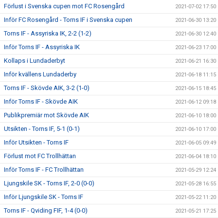
Förlust i Svenska cupen mot FC Rosengård
2021-07-02 17:50
Inför FC Rosengård - Torns IF i Svenska cupen
2021-06-30 13:20
Torns IF - Assyriska IK, 2-2 (1-2)
2021-06-30 12:40
Inför Torns IF - Assyriska IK
2021-06-23 17:00
Kollaps i Lundaderbyt
2021-06-21 16:30
Inför kvällens Lundaderby
2021-06-18 11:15
Torns IF - Skövde AIK, 3-2 (1-0)
2021-06-15 18:45
Inför Torns IF - Skövde AIK
2021-06-12 09:18
Publikpremiär mot Skövde AIK
2021-06-10 18:00
Utsikten - Torns IF, 5-1 (0-1)
2021-06-10 17:00
Inför Utsikten - Torns IF
2021-06-05 09:49
Förlust mot FC Trollhättan
2021-06-04 18:10
Inför Torns IF - FC Trollhättan
2021-05-29 12:24
Ljungskile SK - Torns IF, 2-0 (0-0)
2021-05-28 16:55
Inför Ljungskile SK - Torns IF
2021-05-22 11:20
Torns IF - Qviding FIF, 1-4 (0-0)
2021-05-21 17:25