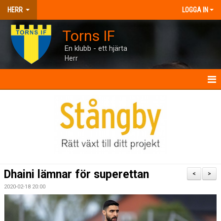
HERR
LOGGA IN
Torns IF
En klubb - ett hjärta
Herr
HERR
NYHETER
KALENDER
MATCHER
Dhaini lämnar för superettan
<
>
TRUPPEN
2020-02-18 20:00
BILDGALLERI