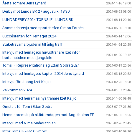
Årets Tornare Jens Lynard
2024-11-16 19:00
Derby mot Lunds BK 27 augusti kl 18:30
2024-08-23 08:00
LUNDADERBY 2024 TORNS IF - LUNDS BK
2024-08-14 20:46
Sommarintervju med sportchefen Simon Forsén
2024-06-30 18:10
Succéstarten för Herrlaget 2024
2024-05-14 12:06
Staketrävarna bjuder in till årlig träff
2024-04-24 20:28
Intervju med herrlagets huvudtränare Izet inför
2024-04-20 19:12
bortamatchen mot Ljungskile
Torns IF Representationslag Ettan Södra 2024
2024-03-19 20:56
Intervju med herrlagets kapten 2024 Jens Lynard
2024-03-18 20:52
Intervju försäsong Izet Kaljic
2024-02-25 15:28
Välkommen 2024
2024-01-07 20:46
Intervju med herrarnas nya tränare Izet Kaljic
2023-11-30 09:48
Omstart för Torn i Ettan Södra
2023-07-27 21:30
Hemmapremiär på skärtorsdagen mot Ängelholms FF
2023-04-05 15:25
Intervju med Nima Mahoutchian
2023-02-26 23:45
Inför Torns IF - BK Olympic
2023-02-10 09:20