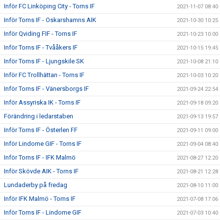
Inför FC Linköping City - Torns IF
2021-11-07 08:40
Inför Torns IF - Oskarshamns AIK
2021-10-30 10:25
Inför Qviding FIF - Torns IF
2021-10-23 10:00
Inför Torns IF - Tvååkers IF
2021-10-15 19:45
Inför Torns IF - Ljungskile SK
2021-10-08 21:10
Inför FC Trollhättan - Torns IF
2021-10-03 10:20
Inför Torns IF - Vänersborgs IF
2021-09-24 22:54
Inför Assyriska IK - Torns IF
2021-09-18 09:20
Förändring i ledarstaben
2021-09-13 19:57
Inför Torns IF - Österlen FF
2021-09-11 09:00
Inför Lindome GIF - Torns IF
2021-09-04 08:40
Inför Torns IF - IFK Malmö
2021-08-27 12:20
Inför Skövde AIK - Torns IF
2021-08-21 12:28
Lundaderby på fredag
2021-08-10 11:00
Inför IFK Malmö - Torns IF
2021-07-08 17:06
Inför Torns IF - Lindome GIF
2021-07-03 10:40