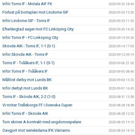
Inför Torns IF - Motala AIF FK
2020-09-25 18:45
Förlust på bortaplan mot Lindome GIF
2020-09-24 13:30
Inför Lindome GIF - Torns IF
2020-09-23 11:35
Efterlängtad seger mot FC Linköping City
2020-09-20 14:25
Inför Torns IF - FC Linköping City
2020-09-19 09:20
Skövde AIK - Torns IF, 1-1 (0-1)
2020-09-14 17:00
Inför Skövde AIK - Torns IF
2020-09-12 09:19
Torns IF - Tvååkers IF, 1-1 (0-1)
2020-09-06 21:50
Inför Torns IF - Tvååkers IF
2020-09-05 08:40
Mållöst derby mot Lunds BK
2020-09-04 13:25
Inför derbyt mot Lunds BK
2020-09-01 16:45
Torns IF - Skövde AIK, 2-2 (1-0)
2020-08-31 13:38
Vi möter Trelleborgs FF i Svenska Cupen
2020-08-28 18:38
Inför Torns IF - Skövde AIK
2020-08-28 12:55
Torn skriver A-kontrakt med ungdomsspelare
2020-08-25 19:15
Oavgjort mot serieledarna IFK Värnamo
2020-08-24 14:15