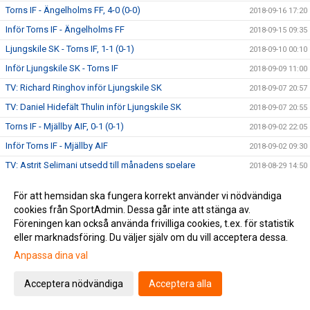
Torns IF - Ängelholms FF, 4-0 (0-0)
2018-09-16 17:20
Inför Torns IF - Ängelholms FF
2018-09-15 09:35
Ljungskile SK - Torns IF, 1-1 (0-1)
2018-09-10 00:10
Inför Ljungskile SK - Torns IF
2018-09-09 11:00
TV: Richard Ringhov inför Ljungskile SK
2018-09-07 20:57
TV: Daniel Hidefält Thulin inför Ljungskile SK
2018-09-07 20:55
Torns IF - Mjällby AIF, 0-1 (0-1)
2018-09-02 22:05
Inför Torns IF - Mjällby AIF
2018-09-02 09:30
TV: Astrit Seljmani utsedd till månadens spelare
2018-08-29 14:50
TV: Möt Torns nyförvärv Alexander Fioretos
2018-08-29 11:41
För att hemsidan ska fungera korrekt använder vi nödvändiga
Eskilsminne IF - Torns IF, 3-0 (2-0)
2018-08-26 21:30
cookies från SportAdmin. Dessa går inte att stänga av.
Inför Eskilsminne IF - Torns IF
Föreningen kan också använda frivilliga cookies, t.ex. för statistik
2018-08-25 18:55
eller marknadsföring. Du väljer själv om du vill acceptera dessa.
Torns IF - IFK Göteborg, 0-4 (0-1)
2018-08-24 00:10
Anpassa dina val
Inför Torns IF - IFK Göteborg
2018-08-23 10:15
Publikinfo inför Torns IF - IFK Göteborg
2018-08-22 15:15
Acceptera nödvändiga
Acceptera alla
Biljetter till Svenska Cupen mot IFK Göteborg
2018-08-21 06:00