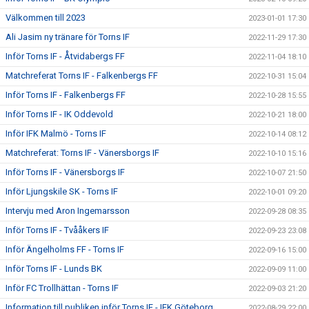
Välkommen till 2023
2023-01-01 17:30
Ali Jasim ny tränare för Torns IF
2022-11-29 17:30
Inför Torns IF - Åtvidabergs FF
2022-11-04 18:10
Matchreferat Torns IF - Falkenbergs FF
2022-10-31 15:04
Inför Torns IF - Falkenbergs FF
2022-10-28 15:55
Inför Torns IF - IK Oddevold
2022-10-21 18:00
Inför IFK Malmö - Torns IF
2022-10-14 08:12
Matchreferat: Torns IF - Vänersborgs IF
2022-10-10 15:16
Inför Torns IF - Vänersborgs IF
2022-10-07 21:50
Inför Ljungskile SK - Torns IF
2022-10-01 09:20
Intervju med Aron Ingemarsson
2022-09-28 08:35
Inför Torns IF - Tvååkers IF
2022-09-23 23:08
Inför Ängelholms FF - Torns IF
2022-09-16 15:00
Inför Torns IF - Lunds BK
2022-09-09 11:00
Inför FC Trollhättan - Torns IF
2022-09-03 21:20
Information till publiken inför Torns IF - IFK Göteborg
2022-08-29 22:00