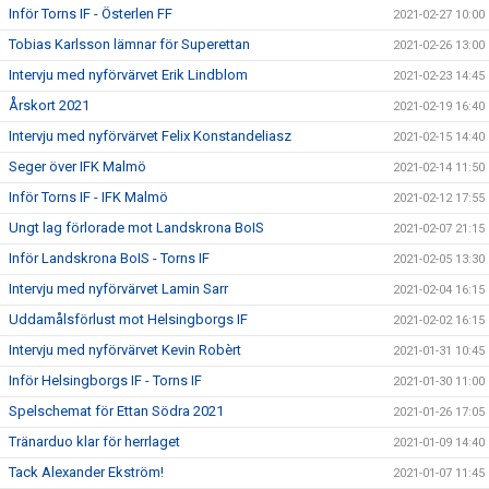
Inför Torns IF - Österlen FF
2021-02-27 10:00
Tobias Karlsson lämnar för Superettan
2021-02-26 13:00
Intervju med nyförvärvet Erik Lindblom
2021-02-23 14:45
Årskort 2021
2021-02-19 16:40
Intervju med nyförvärvet Felix Konstandeliasz
2021-02-15 14:40
Seger över IFK Malmö
2021-02-14 11:50
Inför Torns IF - IFK Malmö
2021-02-12 17:55
Ungt lag förlorade mot Landskrona BoIS
2021-02-07 21:15
Inför Landskrona BoIS - Torns IF
2021-02-05 13:30
Intervju med nyförvärvet Lamin Sarr
2021-02-04 16:15
Uddamålsförlust mot Helsingborgs IF
2021-02-02 16:15
Intervju med nyförvärvet Kevin Robèrt
2021-01-31 10:45
Inför Helsingborgs IF - Torns IF
2021-01-30 11:00
Spelschemat för Ettan Södra 2021
2021-01-26 17:05
Tränarduo klar för herrlaget
2021-01-09 14:40
Tack Alexander Ekström!
2021-01-07 11:45