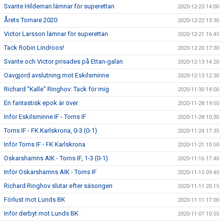
Svante Hildeman lämnar för superettan
2020-12-23 14:00
Årets Tornare 2020
2020-12-22 13:30
Victor Larsson lämnar för superettan
2020-12-21 16:45
Tack Robin Lindroos!
2020-12-20 17:30
Svante och Victor prisades på Ettan-galan
2020-12-13 14:20
Oavgjord avslutning mot Eskilsminne
2020-12-13 12:30
Richard "Kalle" Ringhov: Tack för mig
2020-11-30 14:00
En fantastisk epok är över
2020-11-28 19:50
Inför Eskilsminne IF - Torns IF
2020-11-28 10:30
Torns IF - FK Karlskrona, 0-3 (0-1)
2020-11-24 17:35
Inför Torns IF - FK Karlskrona
2020-11-21 10:50
Oskarshamns AIK - Torns IF, 1-3 (0-1)
2020-11-16 17:40
Inför Oskarshamns AIK - Torns IF
2020-11-15 09:40
Richard Ringhov slutar efter säsongen
2020-11-11 20:15
Förlust mot Lunds BK
2020-11-11 17:00
Inför derbyt mot Lunds BK
2020-11-07 10:55