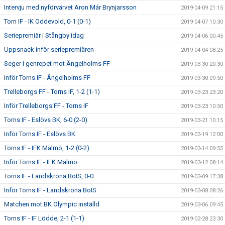
Intervju med nyförvärvet Aron Már Brynjarsson
2019-04-09 21:15
Torn IF - IK Oddevold, 0-1 (0-1)
2019-04-07 10:30
Seriepremiär i Stångby idag
2019-04-06 00:45
Uppsnack inför seriepremiären
2019-04-04 08:25
Seger i genrepet mot Ängelholms FF
2019-03-30 20:30
Inför Torns IF - Ängelholms FF
2019-03-30 09:50
Trelleborgs FF - Torns IF, 1-2 (1-1)
2019-03-23 23:20
Inför Trelleborgs FF - Torns IF
2019-03-23 10:50
Torns IF - Eslövs BK, 6-0 (2-0)
2019-03-21 10:15
Inför Torns IF - Eslövs BK
2019-03-19 12:00
Torns IF - IFK Malmö, 1-2 (0-2)
2019-03-14 09:55
Inför Torns IF - IFK Malmö
2019-03-12 08:14
Torns IF - Landskrona BoIS, 0-0
2019-03-09 17:38
Inför Torns IF - Landskrona BoIS
2019-03-08 08:26
Matchen mot BK Olympic inställd
2019-03-06 09:45
Torns IF - IF Lödde, 2-1 (1-1)
2019-02-28 23:30