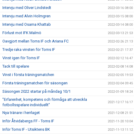
Intervju med Oliver Lindstedt
2022-03-16 08:00
Intervju med Alvin Holmgren
2022-03-15 08:00
Intervju med Osama Khattab
2022-03-14 08:00
Förlust mot IFK Malmö
2022-03-13 21:53
Oavgjort mellan Torns IF och Ariana FC
2022-02-26 21:13
Tredje raka vinsten för Torns IF
2022-02-21 17:37
Vinst igen för Torns IF
2022-02-12 16:47
Tack till spelare
2022-02-08 14:08
Vinst i första träningsmatchen
2022-02-05 19:53
Första träningsmatchen för säsongen
2022-02-04 09:45
Säsongen 2022 startar på måndag 10/1
2022-01-09 18:24
”Erfarenhet, kompetens och förmåga att utveckla
2021-12-17 16:17
fotbollsspelare individuellt”
Nya tränare i herrlaget
2021-12-08 21:51
Inför Åtvidabergs FF - Torns IF
2021-11-20 10:04
Inför Torns IF - Utsiktens BK
2021-11-13 11:12