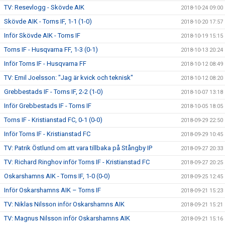
TV: Resevlogg - Skövde AIK
2018-10-24 09:00
Skövde AIK - Torns IF, 1-1 (1-0)
2018-10-20 17:57
Inför Skövde AIK - Torns IF
2018-10-19 15:15
Torns IF - Husqvarna FF, 1-3 (0-1)
2018-10-13 20:24
Inför Torns IF - Husqvarna FF
2018-10-12 08:49
TV: Emil Joelsson: "Jag är kvick och teknisk"
2018-10-12 08:20
Grebbestads IF - Torns IF, 2-2 (1-0)
2018-10-07 13:18
Inför Grebbestads IF - Torns IF
2018-10-05 18:05
Torns IF - Kristianstad FC, 0-1 (0-0)
2018-09-29 22:50
Inför Torns IF - Kristianstad FC
2018-09-29 10:45
TV: Patrik Östlund om att vara tillbaka på Stångby IP
2018-09-27 20:33
TV: Richard Ringhov inför Torns IF - Kristianstad FC
2018-09-27 20:25
Oskarshamns AIK - Torns IF, 1-0 (0-0)
2018-09-25 12:45
Inför Oskarshamns AIK – Torns IF
2018-09-21 15:23
TV: Niklas Nilsson inför Oskarshamns AIK
2018-09-21 15:21
TV: Magnus Nilsson inför Oskarshamns AIK
2018-09-21 15:16