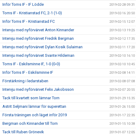
Inför Torns IF - IF Lödde
2019-02-28 09:31
Torns IF - Kristianstad FC, 2-1 (1-0)
2019-02-16 20:50
Inför Torns IF - Kristianstad FC
2019-02-15 12:07
Intervju med nyförvärvet Anton Kinnander
2019-02-13 19:25
Intervju med nyförvärvet Fredrik Bergman
2019-02-12 17:35
Intervju med nyförvärvet Dylan Kosik Sulaiman
2019-02-11 17:20
Intervju med nyförvärvet Svante Hildeman
2019-02-10 16:10
Torns IF - Eskilsminne IF, 1-0 (0-0)
2019-02-10 10:45
Inför Torns IF - Eskilsminne IF
2019-02-08 14:11
Förstärkning i ledarstaben
2019-02-08 07:08
Intervju med nyförvärvet Felix Jakobsson
2019-02-07 20:55
Tack till kvartett som lämnar Torn
2019-01-29 15:35
Astrit Seljmani lämnar för superettan
2019-01-26 15:00
Första träningen och läget inför 2019
2019-01-17 22:35
Bergman och Kinnander till Torn
2019-01-15 10:38
Tack till Ruben Grönevik
2019-01-07 12:05