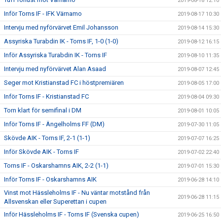
2019-08-18 12:10
Inför Torns IF - IFK Värnamo
2019-08-17 10:30
Intervju med nyförvärvet Emil Johansson
2019-08-14 15:30
Assyriska Turabdin IK - Torns IF, 1-0 (1-0)
2019-08-12 16:15
Inför Assyriska Turabdin IK - Torns IF
2019-08-10 11:35
Intervju med nyförvärvet Alan Asaad
2019-08-07 12:45
Seger mot Kristianstad FC i höstpremiären
2019-08-05 17:00
Inför Torns IF - Kristianstad FC
2019-08-04 09:30
Torn klart för semifinal i DM
2019-08-01 10:05
Inför Torns IF - Ängelholms FF (DM)
2019-07-30 11:05
Skövde AIK - Torns IF, 2-1 (1-1)
2019-07-07 16:25
Inför Skövde AIK - Torns IF
2019-07-02 22:40
Torns IF - Oskarshamns AIK, 2-2 (1-1)
2019-07-01 15:30
Inför Torns IF - Oskarshamns AIK
2019-06-28 14:10
Vinst mot Hässleholms IF - Nu väntar motstånd från
2019-06-28 11:15
Allsvenskan eller Superettan i cupen
Inför Hässleholms IF - Torns IF (Svenska cupen)
2019-06-25 16:50