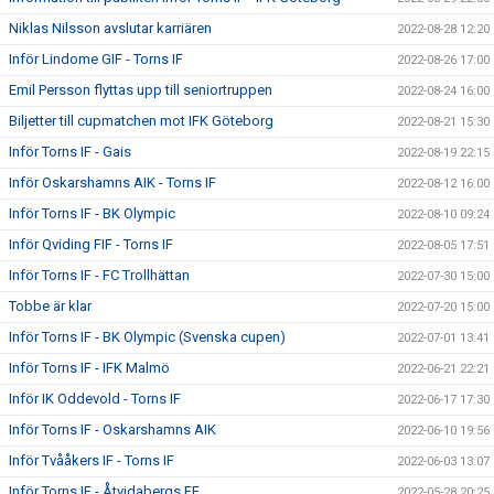
Niklas Nilsson avslutar karriären
2022-08-28 12:20
Inför Lindome GIF - Torns IF
2022-08-26 17:00
Emil Persson flyttas upp till seniortruppen
2022-08-24 16:00
Biljetter till cupmatchen mot IFK Göteborg
2022-08-21 15:30
Inför Torns IF - Gais
2022-08-19 22:15
Inför Oskarshamns AIK - Torns IF
2022-08-12 16:00
Inför Torns IF - BK Olympic
2022-08-10 09:24
Inför Qviding FIF - Torns IF
2022-08-05 17:51
Inför Torns IF - FC Trollhättan
2022-07-30 15:00
Tobbe är klar
2022-07-20 15:00
Inför Torns IF - BK Olympic (Svenska cupen)
2022-07-01 13:41
Inför Torns IF - IFK Malmö
2022-06-21 22:21
Inför IK Oddevold - Torns IF
2022-06-17 17:30
Inför Torns IF - Oskarshamns AIK
2022-06-10 19:56
Inför Tvååkers IF - Torns IF
2022-06-03 13:07
Inför Torns IF - Åtvidabergs FF
2022-05-28 20:25