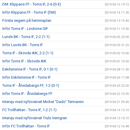
DM: Klippans FF - Torns IF, 2-6 (0-3)
2019-05-15 19:15
Inför Klippans FF - Torns IF (DM)
2019-05-14 11:30
Första segern på hemmaplan
2019-05-13 15:40
Inför Torns IF - Lindome GIF
2019-05-11 10:30
Lunds BK - Torns IF, 2-2 (1-1)
2019-05-05 23:00
Inför Lunds BK - Torns IF
2019-05-03 21:25
Torns IF - Skövde AIK, 2-2 (1-1)
2019-05-02 16:00
Inför Torns IF - Skövde AIK
2019-05-01 10:50
Eskilsminne IF - Torns IF, 0-1 (0-1)
2019-04-28 11:30
Inför Eskilsminne IF - Torns IF
2019-04-26 17:08
Torns IF - Åtvidabergs FF, 1-2 (0-1)
2019-04-23 22:20
Inför Torns IF - Åtvidabergs FF
2019-04-22 10:35
Intervju med nyförvärvet Michel "Dado" Termanini
2019-04-21 09:40
FC Trollhättan - Torns IF, 1-2 (1-1)
2019-04-14 13:10
Intervju med nyförvärvet Truls Verngren
2019-04-13 10:10
Inför FC Trollhättan - Torns IF
2019-04-12 16:48