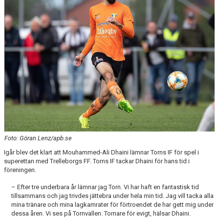
ÅRETS TORNARE
Foto: Göran Lenz/apb.se
Igår blev det klart att Mouhammed-Ali Dhaini lämnar Torns IF för spel i
superettan med Trelleborgs FF. Torns IF tackar Dhaini för hans tid i
föreningen.
– Efter tre underbara år lämnar jag Torn. Vi har haft en fantastisk tid
tillsammans och jag trivdes jättebra under hela min tid. Jag vill tacka alla
mina tränare och mina lagkamrater för förtroendet de har gett mig under
dessa åren. Vi ses på Tornvallen. Tornare för evigt, hälsar Dhaini.