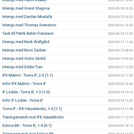
2020-06-09 18:05
Intervju med Granit Stagova
2020-05-18 16:25
Intervju med Dardan Mustafa
2020-05-13 16:25
Intervju med Thomas Svensson
2020-05-01 16:55
Tack till Patrik Behm Fransson
2020-04-23 12:50
Intervju med Beck Wallgård
2020-04-17 11:40
Intervju med Noor Zadran
2020-04-13 08:50
Intervju med Victor Sköld
2020-04-10 09:50
Intervju med Eddie Tran
2020-04-07 13:20
IFK Malmö - Torns IF, 2-3 (1-1)
2020-03-22 17:25
Inför IFK Malmö - Torns IF
2020-03-20 16:45
IF Lödde - Torns IF, 1-3 (1-0)
2020-03-19 19:15
Inför IF Lödde - Torns IF
2020-03-18 15:50
Torns IF - IFK Hässleholm, 1-4 (1-1)
2020-03-13 17:38
Träningsmatch mot IFK Hässleholm
2020-03-11 12:10
Eslövs BK - Torns IF, 1-4 (0-1)
2020-03-05 18:15
Träningsmatch mot Eslövs BK