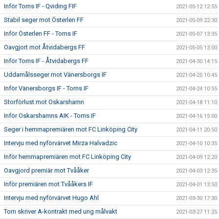
Inför Torns IF - Qviding FIF
2021-05-12 12:55
Stabil seger mot Österlen FF
2021-05-09 22:30
Inför Österlen FF - Torns IF
2021-05-07 13:35
Oavgjort mot Åtvidabergs FF
2021-05-05 13:00
Inför Torns IF - Åtvidabergs FF
2021-04-30 14:15
Uddamålsseger mot Vänersborgs IF
2021-04-25 10:45
Inför Vänersborgs IF - Torns IF
2021-04-24 10:55
Storförlust mot Oskarshamn
2021-04-18 11:10
Inför Oskarshamns AIK - Torns IF
2021-04-16 15:00
Seger i hemmapremiären mot FC Linköping City
2021-04-11 20:50
Intervju med nyförvärvet Mirza Halvadzic
2021-04-10 10:35
Inför hemmapremiären mot FC Linköping City
2021-04-09 12:20
Oavgjord premiär mot Tvååker
2021-04-03 12:35
Inför premiären mot Tvååkers IF
2021-04-01 13:50
Intervju med nyförvärvet Hugo Ahl
2021-03-30 17:30
Torn skriver A-kontrakt med ung målvakt
2021-03-27 11:25