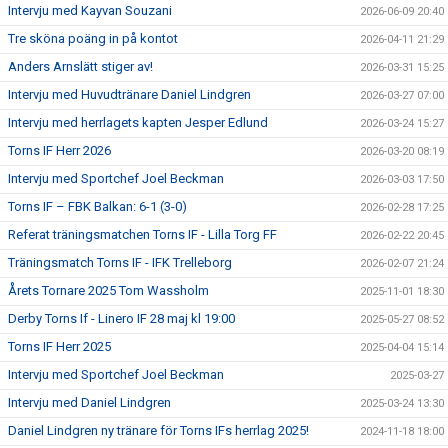
Intervju med Kayvan Souzani
2026-06-09 20:40
Tre sköna poäng in på kontot
2026-04-11 21:29
Anders Arnslätt stiger av!
2026-03-31 15:25
Intervju med Huvudtränare Daniel Lindgren
2026-03-27 07:00
Intervju med herrlagets kapten Jesper Edlund
2026-03-24 15:27
Torns IF Herr 2026
2026-03-20 08:19
Intervju med Sportchef Joel Beckman
2026-03-03 17:50
Torns IF – FBK Balkan: 6-1 (3-0)
2026-02-28 17:25
Referat träningsmatchen Torns IF - Lilla Torg FF
2026-02-22 20:45
Träningsmatch Torns IF - IFK Trelleborg
2026-02-07 21:24
Årets Tornare 2025 Tom Wassholm
2025-11-01 18:30
Derby Torns If - Linero IF 28 maj kl 19:00
2025-05-27 08:52
Torns IF Herr 2025
2025-04-04 15:14
Intervju med Sportchef Joel Beckman
2025-03-27
Intervju med Daniel Lindgren
2025-03-24 13:30
Daniel Lindgren ny tränare för Torns IFs herrlag 2025!
2024-11-18 18:00