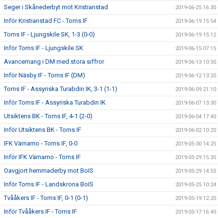
Seger i Skånederbyt mot Kristianstad
2019-06-25 16:30
Inför Kristianstad FC - Torns IF
2019-06-19 15:54
Torns IF - Ljungskile SK, 1-3 (0-0)
2019-06-19 15:12
Inför Torns IF - Ljungskile SK
2019-06-15 07:15
Avancemang i DM med stora siffror
2019-06-13 10:50
Inför Näsby IF - Torns IF (DM)
2019-06-12 13:20
Torns IF - Assyriska Turabdin IK, 3-1 (1-1)
2019-06-09 21:10
Inför Torns IF - Assyriska Turabdin IK
2019-06-07 13:30
Utsiktens BK - Torns IF, 4-1 (2-0)
2019-06-04 17:40
Inför Utsiktens BK - Torns IF
2019-06-02 10:20
IFK Värnamo - Torns IF, 0-0
2019-05-30 14:25
Inför IFK Värnamo - Torns IF
2019-05-29 15:35
Oavgjort hemmaderby mot BoIS
2019-05-29 14:55
Inför Torns IF - Landskrona BoIS
2019-05-25 10:24
Tvååkers IF - Torns IF, 0-1 (0-1)
2019-05-19 12:20
Inför Tvååkers IF - Torns IF
2019-05-17 16:40