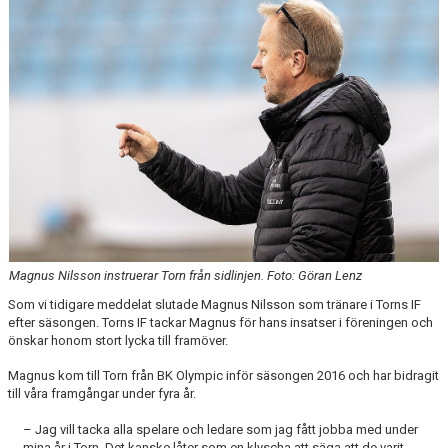
ÅRETS TORNARE
Magnus Nilsson instruerar Torn från sidlinjen. Foto: Göran Lenz
Som vi tidigare meddelat slutade Magnus Nilsson som tränare i Torns IF
efter säsongen. Torns IF tackar Magnus för hans insatser i föreningen och
önskar honom stort lycka till framöver.
Magnus kom till Torn från BK Olympic inför säsongen 2016 och har bidragit
till våra framgångar under fyra år.
– Jag vill tacka alla spelare och ledare som jag fått jobba med under
mina år i Torn. Det kanske låter som en klyscha att säga att de varit