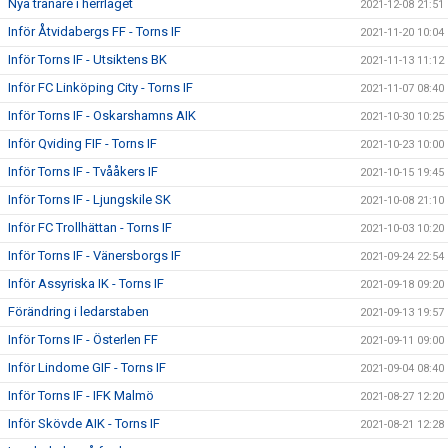
Nya tränare i herrlaget
2021-12-08 21:51
Inför Åtvidabergs FF - Torns IF
2021-11-20 10:04
Inför Torns IF - Utsiktens BK
2021-11-13 11:12
Inför FC Linköping City - Torns IF
2021-11-07 08:40
Inför Torns IF - Oskarshamns AIK
2021-10-30 10:25
Inför Qviding FIF - Torns IF
2021-10-23 10:00
Inför Torns IF - Tvååkers IF
2021-10-15 19:45
Inför Torns IF - Ljungskile SK
2021-10-08 21:10
Inför FC Trollhättan - Torns IF
2021-10-03 10:20
Inför Torns IF - Vänersborgs IF
2021-09-24 22:54
Inför Assyriska IK - Torns IF
2021-09-18 09:20
Förändring i ledarstaben
2021-09-13 19:57
Inför Torns IF - Österlen FF
2021-09-11 09:00
Inför Lindome GIF - Torns IF
2021-09-04 08:40
Inför Torns IF - IFK Malmö
2021-08-27 12:20
Inför Skövde AIK - Torns IF
2021-08-21 12:28