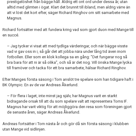
prestigelöshet från bägge håll. Aldrig ett ont ord under dessa år, utan
alltid med glimten i ögat. Klart det brunnit till ibland, men aldrig värre än
att vi löst det kort efter, säger Richard Ringhov om sitt samarbete med
Magnus.
Richard fortsätter med att fundera kring vad som gjort duon med Mange till
en succé.
– Jag tycker vi visat att med tydliga värderingar, och när bägge visste
vad vi gav oss in i, så går det att jobba nära under lång tid även inom
fotbollen. Eller som en klok kollega sa en gång: ”Det fungerar nog så
bra bara för att ni är så olika”, och så är det nog. Vill önska Mange lycka
till framöver och tacka för ett bra samarbete, hälsar Richard Ringhov.
Efter Manges första säsong i Torn anslöt tre spelare som han tidigare haft i
BK Olympic. En av de var Andreas Åkerlund.
– För flera i laget, inte minst jag själv, har Magnus varit en starkt
bidragande orsak till att du som spelare valt att representera Torns IF.
Magnus har varit viktig för att möjliggöra den resa som föreningen gjort
de senaste åren, säger Andreas Åkerlund.
Andreas fortsätter i Torn nästa år och gör då sin första säsong i klubben
utan Mange vid sidlinjen.