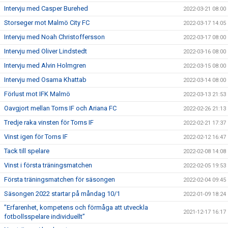
Intervju med Casper Burehed
2022-03-21 08:00
Storseger mot Malmö City FC
2022-03-17 14:05
Intervju med Noah Christoffersson
2022-03-17 08:00
Intervju med Oliver Lindstedt
2022-03-16 08:00
Intervju med Alvin Holmgren
2022-03-15 08:00
Intervju med Osama Khattab
2022-03-14 08:00
Förlust mot IFK Malmö
2022-03-13 21:53
Oavgjort mellan Torns IF och Ariana FC
2022-02-26 21:13
Tredje raka vinsten för Torns IF
2022-02-21 17:37
Vinst igen för Torns IF
2022-02-12 16:47
Tack till spelare
2022-02-08 14:08
Vinst i första träningsmatchen
2022-02-05 19:53
Första träningsmatchen för säsongen
2022-02-04 09:45
Säsongen 2022 startar på måndag 10/1
2022-01-09 18:24
”Erfarenhet, kompetens och förmåga att utveckla
2021-12-17 16:17
fotbollsspelare individuellt”