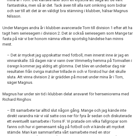
fantastiska, men så är det. Tack även till alla runt omkring som bidrar
och ser till att det är en väldigt bra stämning i klubben, hälsar Magnus
Nilsson.
Under Manges andra år i klubben avancerade Torn till division 1 efter att ha
tagit hem seriesegern i division 2. Det är också seriesegern som Mange tar
fasta på när vi ber honom nämna vilken sportslig händelse han minns
mest.
– Det är mycket jag uppskattar med fotboll, men innerst inne är jag en
vinnarskalle. Så dagen när vi vann över Vimmerby hemma på Tornvallen i
ösregn kommer jag aldrig att glömma. Det blev en underbar dag när
resultaten från övriga matcher trillade in och vi förstod hur det skulle
sluta. Att vinna division 2 är grädden på moset under mina år i Torn,
säger Magnus.
Magnus har under sin tid i klubben delat ansvaret för herrseniorerna med
Richard Ringhov.
– Ett samarbete tar alltid slut någon gång. Mange och jag kände inte
direkt varandra när vi väl satte oss ner för fyra år sedan och diskuterade
ett eventuellt samarbete i Torns IF. Vi pratade om vilka fallgropar som
fanns och hur vi gemensamt såg på fotboll och vi kände att mycket
stämde. Man kan sammanfatta vårt samarbete med en stor