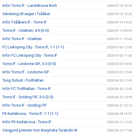
Inför Torns IF - Landskrona BoIS
2020-07-18 10:25
Vändning till seger i Tvååker
2020-07-16 15:20
Inför Tvååkers IF - Torns IF
2020-07-14 19:53
Torns IF - Utsikten, 4-0 (3-0)
2020-07-13 09:40
Inför Torns IF - Utsikten
2020-07-11 10:45
FC Linköping City - Torns IF, 1-1 (1-1)
2020-07-06 12:50
Inför FC Linköping City - Torns IF
2020-07-05 11:00
Torns IF - Lindome GIF, 3-0 (3-0)
2020-07-03 18:05
Inför Torns IF - Lindome GIF
2020-07-01 12:45
Tung förlust i Trollhättan
2020-06-29 12:45
Inför FC Trollhättan - Torns IF
2020-06-26 12:40
Torns IF - Qviding FIF, 3-0 (2-0)
2020-06-22 19:30
Inför Torns IF - Qviding FIF
2020-06-21 13:15
FK Karlskrona - Torns IF, 1-1 (1-1)
2020-06-18 14:07
Inför FK Karlskrona - Torns IF
2020-06-17 12:55
Oavgjord premiär mot Assyriska Turabdin IK
2020-06-15 17:40