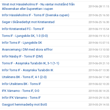
Vinst mot Hässleholms IF - Nu väntar motstånd från
2019-06-28 11:15
Allsvenskan eller Superettan i cupen
Inför Hässleholms IF - Torns IF (Svenska cupen)
2019-06-25 16:50
Seger i Skånederbyt mot Kristianstad
2019-06-25 16:30
Inför Kristianstad FC - Torns IF
2019-06-19 15:54
Torns IF - Ljungskile SK, 1-3 (0-0)
2019-06-19 15:12
Inför Torns IF - Ljungskile SK
2019-06-15 07:15
Avancemang i DM med stora siffror
2019-06-13 10:50
Inför Näsby IF - Torns IF (DM)
2019-06-12 13:20
Torns IF - Assyriska Turabdin IK, 3-1 (1-1)
2019-06-09 21:10
Inför Torns IF - Assyriska Turabdin IK
2019-06-07 13:30
Utsiktens BK - Torns IF, 4-1 (2-0)
2019-06-04 17:40
Inför Utsiktens BK - Torns IF
2019-06-02 10:20
IFK Värnamo - Torns IF, 0-0
2019-05-30 14:25
Inför IFK Värnamo - Torns IF
2019-05-29 15:35
Oavgjort hemmaderby mot BoIS
2019-05-29 14:55