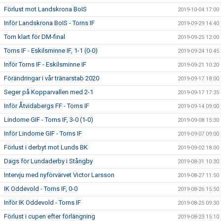
Förlust mot Landskrona BoIS
2019-10-04 17:00
Inför Landskrona BoIS - Torns IF
2019-09-29 14:40
Torn klart för DM-final
2019-09-25 12:00
Torns IF - Eskilsminne IF, 1-1 (0-0)
2019-09-24 10:45
Inför Torns IF - Eskilsminne IF
2019-09-21 10:20
Förändringar i vår tränarstab 2020
2019-09-17 18:00
Seger på Kopparvallen med 2-1
2019-09-17 17:35
Inför Åtvidabergs FF - Torns IF
2019-09-14 09:00
Lindome GIF - Torns IF, 3-0 (1-0)
2019-09-08 15:30
Inför Lindome GIF - Torns IF
2019-09-07 09:00
Förlust i derbyt mot Lunds BK
2019-09-02 18:00
Dags för Lundaderby i Stångby
2019-08-31 10:30
Intervju med nyförvärvet Victor Larsson
2019-08-27 11:50
IK Oddevold - Torns IF, 0-0
2019-08-26 15:50
Inför IK Oddevold - Torns IF
2019-08-25 09:30
Förlust i cupen efter förlängning
2019-08-23 15:10