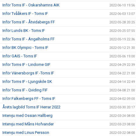
Inför Torns IF - Oskarshamns AIK
2022-06-10 19:56
Inför Tvååkers IF - Torns IF
2022-06-03 13:07
Inför Torns IF - Åtvidabergs FF
2022-05-28 20:25
Inför Lunds BK - Torns IF
2022-05-25 07:55
Inför Torns IF - Ängelholms FF
2022-05-19 22:36
Inför BK Olympic - Torns IF
2022-05-12 21:30
Inför GAIS - Torns IF
2022-05-06 19:00
Inför Torns IF - Lindome GIF
2022-04-29 22:39
Inför Vänersborgs IF -Torns IF
2022-04-22 21:00
Inför Torns IF - Ljungskile SK
2022-04-14 22:49
Inför Torns IF - Qviding FIF
2022-04-08 21:00
Inför Falkenbergs FF - Torns IF
2022-04-02 09:00
Årets lagbild Torns IF Herrar 2022
2022-03-30 20:17
Intervju med Ossian Hallberg
2022-03-24 08:00
Intervju med Måns Hofvander
2022-03-23 08:00
Intervju med Linus Persson
2022-03-22 08:00