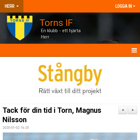
HERR
LOGGA IN
Torns IF
En klubb - ett hjärta
Herr
HERR
NYHETER
KALENDER
MATCHER
Tack för din tid i Torn, Magnus
<
>
TRUPPEN
Nilsson
2020-01-02 16:25
BILDGALLERI