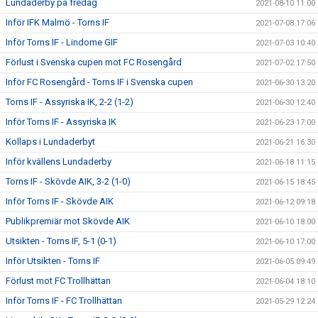
Lundaderby på fredag
2021-08-10 11:00
Inför IFK Malmö - Torns IF
2021-07-08 17:06
Inför Torns IF - Lindome GIF
2021-07-03 10:40
Förlust i Svenska cupen mot FC Rosengård
2021-07-02 17:50
Inför FC Rosengård - Torns IF i Svenska cupen
2021-06-30 13:20
Torns IF - Assyriska IK, 2-2 (1-2)
2021-06-30 12:40
Inför Torns IF - Assyriska IK
2021-06-23 17:00
Kollaps i Lundaderbyt
2021-06-21 16:30
Inför kvällens Lundaderby
2021-06-18 11:15
Torns IF - Skövde AIK, 3-2 (1-0)
2021-06-15 18:45
Inför Torns IF - Skövde AIK
2021-06-12 09:18
Publikpremiär mot Skövde AIK
2021-06-10 18:00
Utsikten - Torns IF, 5-1 (0-1)
2021-06-10 17:00
Inför Utsikten - Torns IF
2021-06-05 09:49
Förlust mot FC Trollhättan
2021-06-04 18:10
Inför Torns IF - FC Trollhättan
2021-05-29 12:24