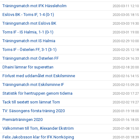
Träningsmatch mot IFK Hässleholm
2020-03-11 12:10
Eslövs BK - Torns IF, 1-4 (0-1)
2020-03-05 18:15
Träningsmatch mot Eslövs BK
2020-03-03 19:30
Torns IF - IS Halmia, 1-1 (0-1)
2020-03-01 19:00
Träningsmatch mot IS Halmia
2020-02-29 10:00
Torns IF - Österlen FF, 3-1 (3-1)
2020-02-25 12:18
Träningsmatch mot Österlen FF
2020-02-24 16:33
Dhaini lämnar för superettan
2020-02-18 20:00
Förlust med uddamålet mot Eskilsminne
2020-02-16 14:15
Träningsmatch mot Eskilsminne IF
2020-02-15 09:20
Statistik för herrtruppen genom tiderna
2020-02-03 17:27
Tack till sextett som lämnat Torn
2020-02-02 19:27
TV: Säsongens första träning 2020
2020-01-19 18:00
Premiärträningen 2020
2020-01-16 18:05
Välkommen till Torn, Alexander Ekström
2020-01-08 15:50
Felix Jakobsson klar för IFK Norrköping
2020-01-03 18:39