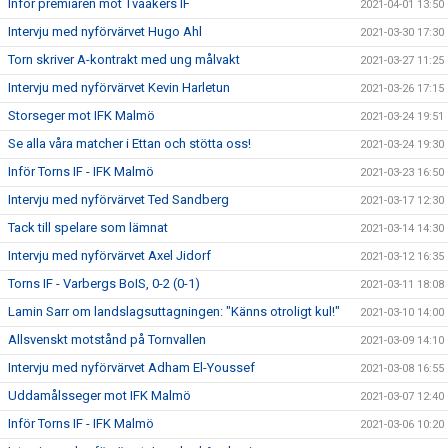
Inför premiären mot Tvååkers IF
2021-04-01 13:50
Intervju med nyförvärvet Hugo Ahl
2021-03-30 17:30
Torn skriver A-kontrakt med ung målvakt
2021-03-27 11:25
Intervju med nyförvärvet Kevin Harletun
2021-03-26 17:15
Storseger mot IFK Malmö
2021-03-24 19:51
Se alla våra matcher i Ettan och stötta oss!
2021-03-24 19:30
Inför Torns IF - IFK Malmö
2021-03-23 16:50
Intervju med nyförvärvet Ted Sandberg
2021-03-17 12:30
Tack till spelare som lämnat
2021-03-14 14:30
Intervju med nyförvärvet Axel Jidorf
2021-03-12 16:35
Torns IF - Varbergs BoIS, 0-2 (0-1)
2021-03-11 18:08
Lamin Sarr om landslagsuttagningen: "Känns otroligt kul!"
2021-03-10 14:00
Allsvenskt motstånd på Tornvallen
2021-03-09 14:10
Intervju med nyförvärvet Adham El-Youssef
2021-03-08 16:55
Uddamålsseger mot IFK Malmö
2021-03-07 12:40
Inför Torns IF - IFK Malmö
2021-03-06 10:20