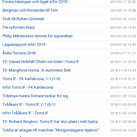
Första träningen och läget inför 2019
2019-01-17 22:35
Bergman och Kinnander till Torn
2019-01-15 10:38
Tack till Ruben Grönevik
2019-01-07 12:05
Tre nyförvärv klara
2019-01-05 12:45
Philip Mårtensson lämnar för superettan
2019-01-03 12:00
Lägesrapport inför 2019
2019-01-02 16:40
Årets Tornare 2018
2018-12-17 11:11
TV: Daniel Hidefält Thulin om tiden i Torns IF
2018-11-27 22:55
TV: Manghovs Hörna: Vi summerar året
2018-11-16 19:23
Torns IF - FK Karlskrona, 1-1 (1-0)
2018-11-10 22:31
Inför Torns IF - FK Karlskrona
2018-11-10 10:28
Tidernas meste Tornare tackar för sig
2018-11-09 15:06
Tvååkers IF - Torns IF, 2-1 (0-1)
2018-11-05 09:43
Inför Tvååkers IF - Torns IF
2018-11-02 12:00
TV: Richard Ringhov: Torns IF har stor plats i mitt hjärta
2018-11-02 09:00
Tobbe är uttagen till matchen ”Morgondagens stjärnor”
2018-10-30 10:03