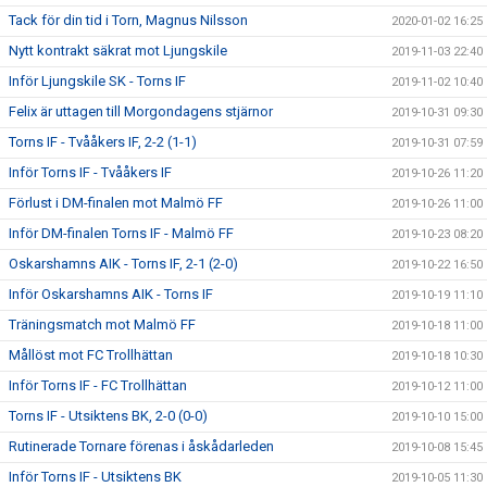
Tack för din tid i Torn, Magnus Nilsson
2020-01-02 16:25
Nytt kontrakt säkrat mot Ljungskile
2019-11-03 22:40
Inför Ljungskile SK - Torns IF
2019-11-02 10:40
Felix är uttagen till Morgondagens stjärnor
2019-10-31 09:30
Torns IF - Tvååkers IF, 2-2 (1-1)
2019-10-31 07:59
Inför Torns IF - Tvååkers IF
2019-10-26 11:20
Förlust i DM-finalen mot Malmö FF
2019-10-26 11:00
Inför DM-finalen Torns IF - Malmö FF
2019-10-23 08:20
Oskarshamns AIK - Torns IF, 2-1 (2-0)
2019-10-22 16:50
Inför Oskarshamns AIK - Torns IF
2019-10-19 11:10
Träningsmatch mot Malmö FF
2019-10-18 11:00
Mållöst mot FC Trollhättan
2019-10-18 10:30
Inför Torns IF - FC Trollhättan
2019-10-12 11:00
Torns IF - Utsiktens BK, 2-0 (0-0)
2019-10-10 15:00
Rutinerade Tornare förenas i åskådarleden
2019-10-08 15:45
Inför Torns IF - Utsiktens BK
2019-10-05 11:30