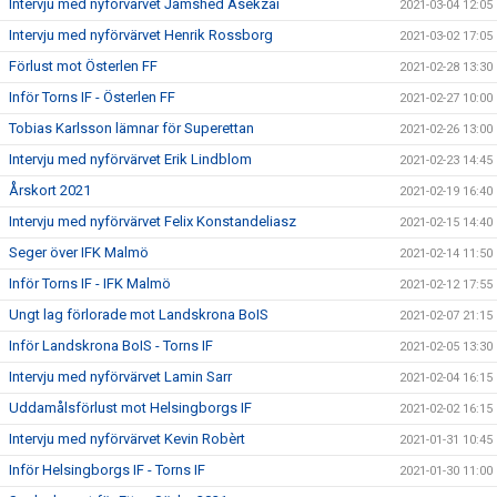
Intervju med nyförvärvet Jamshed Asekzai
2021-03-04 12:05
Intervju med nyförvärvet Henrik Rossborg
2021-03-02 17:05
Förlust mot Österlen FF
2021-02-28 13:30
Inför Torns IF - Österlen FF
2021-02-27 10:00
Tobias Karlsson lämnar för Superettan
2021-02-26 13:00
Intervju med nyförvärvet Erik Lindblom
2021-02-23 14:45
Årskort 2021
2021-02-19 16:40
Intervju med nyförvärvet Felix Konstandeliasz
2021-02-15 14:40
Seger över IFK Malmö
2021-02-14 11:50
Inför Torns IF - IFK Malmö
2021-02-12 17:55
Ungt lag förlorade mot Landskrona BoIS
2021-02-07 21:15
Inför Landskrona BoIS - Torns IF
2021-02-05 13:30
Intervju med nyförvärvet Lamin Sarr
2021-02-04 16:15
Uddamålsförlust mot Helsingborgs IF
2021-02-02 16:15
Intervju med nyförvärvet Kevin Robèrt
2021-01-31 10:45
Inför Helsingborgs IF - Torns IF
2021-01-30 11:00