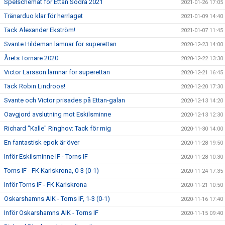
Spelschemat för Ettan Södra 2021
2021-01-26 17:05
Tränarduo klar för herrlaget
2021-01-09 14:40
Tack Alexander Ekström!
2021-01-07 11:45
Svante Hildeman lämnar för superettan
2020-12-23 14:00
Årets Tornare 2020
2020-12-22 13:30
Victor Larsson lämnar för superettan
2020-12-21 16:45
Tack Robin Lindroos!
2020-12-20 17:30
Svante och Victor prisades på Ettan-galan
2020-12-13 14:20
Oavgjord avslutning mot Eskilsminne
2020-12-13 12:30
Richard "Kalle" Ringhov: Tack för mig
2020-11-30 14:00
En fantastisk epok är över
2020-11-28 19:50
Inför Eskilsminne IF - Torns IF
2020-11-28 10:30
Torns IF - FK Karlskrona, 0-3 (0-1)
2020-11-24 17:35
Inför Torns IF - FK Karlskrona
2020-11-21 10:50
Oskarshamns AIK - Torns IF, 1-3 (0-1)
2020-11-16 17:40
Inför Oskarshamns AIK - Torns IF
2020-11-15 09:40