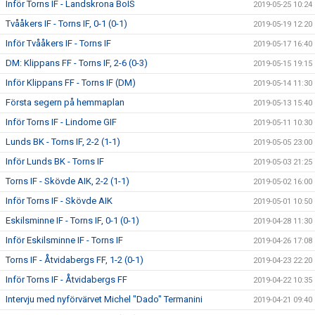
Inför Torns IF - Landskrona BoIS
2019-05-25 10:24
Tvååkers IF - Torns IF, 0-1 (0-1)
2019-05-19 12:20
Inför Tvååkers IF - Torns IF
2019-05-17 16:40
DM: Klippans FF - Torns IF, 2-6 (0-3)
2019-05-15 19:15
Inför Klippans FF - Torns IF (DM)
2019-05-14 11:30
Första segern på hemmaplan
2019-05-13 15:40
Inför Torns IF - Lindome GIF
2019-05-11 10:30
Lunds BK - Torns IF, 2-2 (1-1)
2019-05-05 23:00
Inför Lunds BK - Torns IF
2019-05-03 21:25
Torns IF - Skövde AIK, 2-2 (1-1)
2019-05-02 16:00
Inför Torns IF - Skövde AIK
2019-05-01 10:50
Eskilsminne IF - Torns IF, 0-1 (0-1)
2019-04-28 11:30
Inför Eskilsminne IF - Torns IF
2019-04-26 17:08
Torns IF - Åtvidabergs FF, 1-2 (0-1)
2019-04-23 22:20
Inför Torns IF - Åtvidabergs FF
2019-04-22 10:35
Intervju med nyförvärvet Michel "Dado" Termanini
2019-04-21 09:40