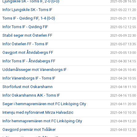
Ljungskile SK - Torns IF, 2-0 (0-0)
2021-05-28 16:55
Inför Ljungskile SK - Torns IF
2021-05-22 11:20
Torns IF - Qviding FIF, 1-4 (0-0)
2021-05-21 17:25
Inför Torns IF - Qviding FIF
2021-05-12 12:55
Stabil seger mot Österlen FF
2021-05-09 22:30
Inför Österlen FF - Torns IF
2021-05-07 13:35
Oavgjort mot Åtvidabergs FF
2021-05-05 13:00
Inför Torns IF - Åtvidabergs FF
2021-04-30 14:15
Uddamålsseger mot Vänersborgs IF
2021-04-25 10:45
Inför Vänersborgs IF - Torns IF
2021-04-24 10:55
Storförlust mot Oskarshamn
2021-04-18 11:10
Inför Oskarshamns AIK - Torns IF
2021-04-16 15:00
Seger i hemmapremiären mot FC Linköping City
2021-04-11 20:50
Intervju med nyförvärvet Mirza Halvadzic
2021-04-10 10:35
Inför hemmapremiären mot FC Linköping City
2021-04-09 12:20
Oavgjord premiär mot Tvååker
2021-04-03 12:35