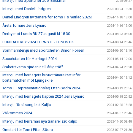
Intervju med Sportchef Joel Beckman
2025-03-27
Intervju med Daniel Lindgren
2025-03-24 13:30
Daniel Lindgren ny tränare för Torns IFs herrlag 2025!
2024-11-18 18:00
Årets Tornare Jens Lynard
2024-11-16 19:00
Derby mot Lunds BK 27 augusti kl 18:30
2024-08-23 08:00
LUNDADERBY 2024 TORNS IF - LUNDS BK
2024-08-14 20:46
Sommarintervju med sportchefen Simon Forsén
2024-06-30 18:10
Succéstarten för Herrlaget 2024
2024-05-14 12:06
Staketrävarna bjuder in till årlig träff
2024-04-24 20:28
Intervju med herrlagets huvudtränare Izet inför
2024-04-20 19:12
bortamatchen mot Ljungskile
Torns IF Representationslag Ettan Södra 2024
2024-03-19 20:56
Intervju med herrlagets kapten 2024 Jens Lynard
2024-03-18 20:52
Intervju försäsong Izet Kaljic
2024-02-25 15:28
Välkommen 2024
2024-01-07 20:46
Intervju med herrarnas nya tränare Izet Kaljic
2023-11-30 09:48
Omstart för Torn i Ettan Södra
2023-07-27 21:30