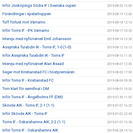
Inför Jönköpings Södra IF i Svenska cupen
2019-08-20 15:00
Förändringar i spelartruppen
2019-08-19 12:00
Tuff förlust mot Värnamo
2019-08-18 12:10
Inför Torns IF - IFK Värnamo
2019-08-17 10:30
Intervju med nyförvärvet Emil Johansson
2019-08-14 15:30
Assyriska Turabdin IK - Torns IF, 1-0 (1-0)
2019-08-12 16:15
Inför Assyriska Turabdin IK - Torns IF
2019-08-10 11:35
Intervju med nyförvärvet Alan Asaad
2019-08-07 12:45
Seger mot Kristianstad FC i höstpremiären
2019-08-05 17:00
Inför Torns IF - Kristianstad FC
2019-08-04 09:30
Torn klart för semifinal i DM
2019-08-01 10:05
Inför Torns IF - Ängelholms FF (DM)
2019-07-30 11:05
Skövde AIK - Torns IF, 2-1 (1-1)
2019-07-07 16:25
Inför Skövde AIK - Torns IF
2019-07-02 22:40
Torns IF - Oskarshamns AIK, 2-2 (1-1)
2019-07-01 15:30
Inför Torns IF - Oskarshamns AIK
2019-06-28 14:10