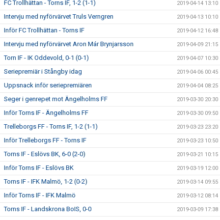
FC Trollhättan - Torns IF, 1-2 (1-1)
2019-04-14 13:10
Intervju med nyförvärvet Truls Verngren
2019-04-13 10:10
Inför FC Trollhättan - Torns IF
2019-04-12 16:48
Intervju med nyförvärvet Aron Már Brynjarsson
2019-04-09 21:15
Torn IF - IK Oddevold, 0-1 (0-1)
2019-04-07 10:30
Seriepremiär i Stångby idag
2019-04-06 00:45
Uppsnack inför seriepremiären
2019-04-04 08:25
Seger i genrepet mot Ängelholms FF
2019-03-30 20:30
Inför Torns IF - Ängelholms FF
2019-03-30 09:50
Trelleborgs FF - Torns IF, 1-2 (1-1)
2019-03-23 23:20
Inför Trelleborgs FF - Torns IF
2019-03-23 10:50
Torns IF - Eslövs BK, 6-0 (2-0)
2019-03-21 10:15
Inför Torns IF - Eslövs BK
2019-03-19 12:00
Torns IF - IFK Malmö, 1-2 (0-2)
2019-03-14 09:55
Inför Torns IF - IFK Malmö
2019-03-12 08:14
Torns IF - Landskrona BoIS, 0-0
2019-03-09 17:38