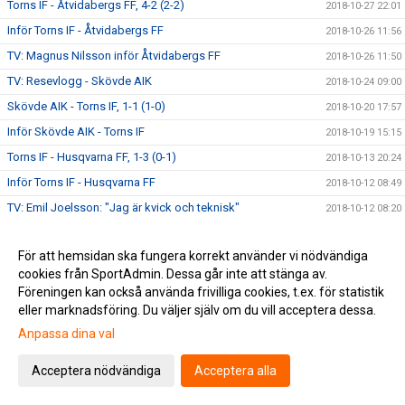
Torns IF - Åtvidabergs FF, 4-2 (2-2)
2018-10-27 22:01
Inför Torns IF - Åtvidabergs FF
2018-10-26 11:56
TV: Magnus Nilsson inför Åtvidabergs FF
2018-10-26 11:50
TV: Resevlogg - Skövde AIK
2018-10-24 09:00
Skövde AIK - Torns IF, 1-1 (1-0)
2018-10-20 17:57
Inför Skövde AIK - Torns IF
2018-10-19 15:15
Torns IF - Husqvarna FF, 1-3 (0-1)
2018-10-13 20:24
Inför Torns IF - Husqvarna FF
2018-10-12 08:49
TV: Emil Joelsson: "Jag är kvick och teknisk"
2018-10-12 08:20
Grebbestads IF - Torns IF, 2-2 (1-0)
2018-10-07 13:18
För att hemsidan ska fungera korrekt använder vi nödvändiga
Inför Grebbestads IF - Torns IF
2018-10-05 18:05
cookies från SportAdmin. Dessa går inte att stänga av.
Torns IF - Kristianstad FC, 0-1 (0-0)
2018-09-29 22:50
Föreningen kan också använda frivilliga cookies, t.ex. för statistik
Inför Torns IF - Kristianstad FC
eller marknadsföring. Du väljer själv om du vill acceptera dessa.
2018-09-29 10:45
Anpassa dina val
TV: Patrik Östlund om att vara tillbaka på Stångby IP
2018-09-27 20:33
TV: Richard Ringhov inför Torns IF - Kristianstad FC
2018-09-27 20:25
Acceptera nödvändiga
Acceptera alla
Oskarshamns AIK - Torns IF, 1-0 (0-0)
2018-09-25 12:45