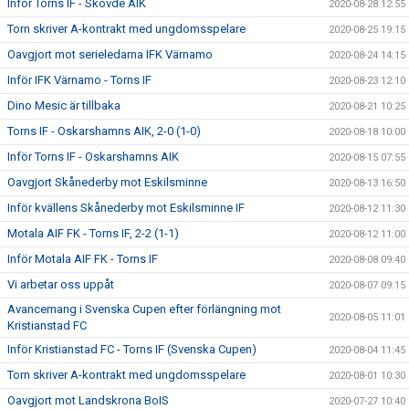
Inför Torns IF - Skövde AIK
2020-08-28 12:55
Torn skriver A-kontrakt med ungdomsspelare
2020-08-25 19:15
Oavgjort mot serieledarna IFK Värnamo
2020-08-24 14:15
Inför IFK Värnamo - Torns IF
2020-08-23 12:10
Dino Mesic är tillbaka
2020-08-21 10:25
Torns IF - Oskarshamns AIK, 2-0 (1-0)
2020-08-18 10:00
Inför Torns IF - Oskarshamns AIK
2020-08-15 07:55
Oavgjort Skånederby mot Eskilsminne
2020-08-13 16:50
Inför kvällens Skånederby mot Eskilsminne IF
2020-08-12 11:30
Motala AIF FK - Torns IF, 2-2 (1-1)
2020-08-12 11:00
Inför Motala AIF FK - Torns IF
2020-08-08 09:40
Vi arbetar oss uppåt
2020-08-07 09:15
Avancemang i Svenska Cupen efter förlängning mot
2020-08-05 11:01
Kristianstad FC
Inför Kristianstad FC - Torns IF (Svenska Cupen)
2020-08-04 11:45
Torn skriver A-kontrakt med ungdomsspelare
2020-08-01 10:30
Oavgjort mot Landskrona BoIS
2020-07-27 10:40