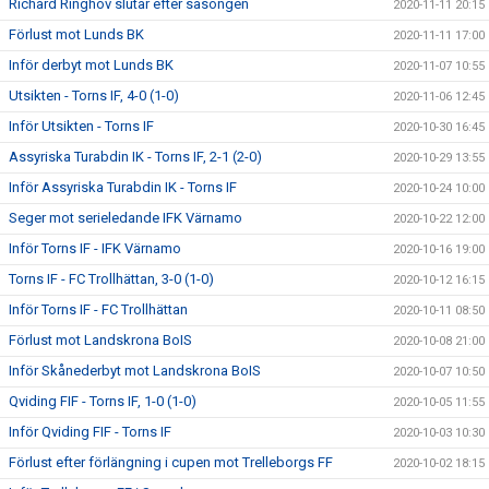
Richard Ringhov slutar efter säsongen
2020-11-11 20:15
Förlust mot Lunds BK
2020-11-11 17:00
Inför derbyt mot Lunds BK
2020-11-07 10:55
Utsikten - Torns IF, 4-0 (1-0)
2020-11-06 12:45
Inför Utsikten - Torns IF
2020-10-30 16:45
Assyriska Turabdin IK - Torns IF, 2-1 (2-0)
2020-10-29 13:55
Inför Assyriska Turabdin IK - Torns IF
2020-10-24 10:00
Seger mot serieledande IFK Värnamo
2020-10-22 12:00
Inför Torns IF - IFK Värnamo
2020-10-16 19:00
Torns IF - FC Trollhättan, 3-0 (1-0)
2020-10-12 16:15
Inför Torns IF - FC Trollhättan
2020-10-11 08:50
Förlust mot Landskrona BoIS
2020-10-08 21:00
Inför Skånederbyt mot Landskrona BoIS
2020-10-07 10:50
Qviding FIF - Torns IF, 1-0 (1-0)
2020-10-05 11:55
Inför Qviding FIF - Torns IF
2020-10-03 10:30
Förlust efter förlängning i cupen mot Trelleborgs FF
2020-10-02 18:15