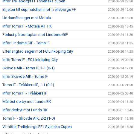
Inför Trelleborgs FF i Svenska cupen
2020-09-29 22:30
Biljetter till cupmatchen mot Trelleborgs FF
2020-09-29 12:00
Uddamålsseger mot Motala
2020-09-28 16:30
Inför Torns IF - Motala AIF FK
2020-09-25 18:45
Förlust på bortaplan mot Lindome GIF
2020-09-24 13:30
Inför Lindome GIF - Torns IF
2020-09-23 11:35
Efterlängtad seger mot FC Linköping City
2020-09-20 14:25
Inför Torns IF - FC Linköping City
2020-09-19 09:20
Skövde AIK - Torns IF, 1-1 (0-1)
2020-09-14 17:00
Inför Skövde AIK - Torns IF
2020-09-12 09:19
Torns IF - Tvååkers IF, 1-1 (0-1)
2020-09-06 21:50
Inför Torns IF - Tvååkers IF
2020-09-05 08:40
Mållöst derby mot Lunds BK
2020-09-04 13:25
Inför derbyt mot Lunds BK
2020-09-01 16:45
Torns IF - Skövde AIK, 2-2 (1-0)
2020-08-31 13:38
Vi möter Trelleborgs FF i Svenska Cupen
2020-08-28 18:38