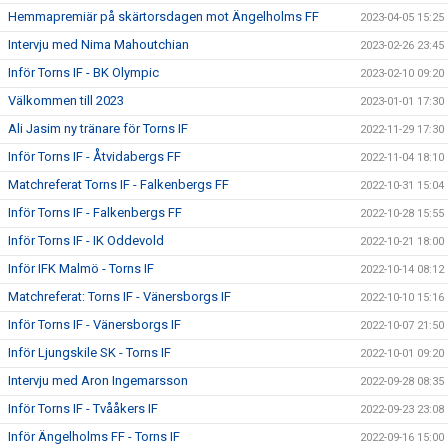
Hemmapremiär på skärtorsdagen mot Ängelholms FF
2023-04-05 15:25
Intervju med Nima Mahoutchian
2023-02-26 23:45
Inför Torns IF - BK Olympic
2023-02-10 09:20
Välkommen till 2023
2023-01-01 17:30
Ali Jasim ny tränare för Torns IF
2022-11-29 17:30
Inför Torns IF - Åtvidabergs FF
2022-11-04 18:10
Matchreferat Torns IF - Falkenbergs FF
2022-10-31 15:04
Inför Torns IF - Falkenbergs FF
2022-10-28 15:55
Inför Torns IF - IK Oddevold
2022-10-21 18:00
Inför IFK Malmö - Torns IF
2022-10-14 08:12
Matchreferat: Torns IF - Vänersborgs IF
2022-10-10 15:16
Inför Torns IF - Vänersborgs IF
2022-10-07 21:50
Inför Ljungskile SK - Torns IF
2022-10-01 09:20
Intervju med Aron Ingemarsson
2022-09-28 08:35
Inför Torns IF - Tvååkers IF
2022-09-23 23:08
Inför Ängelholms FF - Torns IF
2022-09-16 15:00