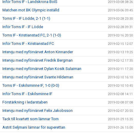
Inför Torns IF - Landskrona BoIS
2019-03-08 08:26
Matchen mot BK Olympic inställd
2019-03-06 09:45
Torns IF - IF Lödde, 2-1 (1-1)
2019-02-28 23:30
Inför Torns IF - IF Lödde
2019-02-28 09:31
Torns IF - Kristianstad FC, 2-1 (1-0)
2019-02-16 20:50
Inför Torns IF - Kristianstad FC
2019-02-15 12:07
Intervju med nyförvärvet Anton Kinnander
2019-02-13 19:25
Intervju med nyförvärvet Fredrik Bergman
2019-02-12 17:35
Intervju med nyförvärvet Dylan Kosik Sulaiman
2019-02-11 17:20
Intervju med nyförvärvet Svante Hildeman
2019-02-10 16:10
Torns IF - Eskilsminne IF, 1-0 (0-0)
2019-02-10 10:45
Inför Torns IF - Eskilsminne IF
2019-02-08 14:11
Förstärkning i ledarstaben
2019-02-08 07:08
Intervju med nyförvärvet Felix Jakobsson
2019-02-07 20:55
Tack till kvartett som lämnar Torn
2019-01-29 15:35
Astrit Seljmani lämnar för superettan
2019-01-26 15:00