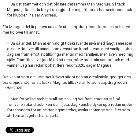
– Ja det stämmer och det blir inte detsamma utan Magnus. Så tack
Magnus, för allt du betytt och gjort för mig, för oss i herrseniorerna och
för klubben, hälsar Andreas.
För Manges del är planen nu ett år utan uppdrag inom fotbollen och med
mer tid över till annat.
– Ja så är det. Ettan är en väldigt tidskrävande nivå med långt seriespel
och lite tid över till annat, som dessutom kombineras med vanliga jobb.
Jag ser fram emot att tillbringa mer tid med familjen, men även med mig
själv. Framförallt vill jag få tid att resa, både med min sambo och med
vänner. Jag har redan bokat flera resor 2020, säger Magnus.
Det verkar som det kommer krävas något nästan orealistiskt gediget och
bra erbjudande för att locka Magnus tillbaka till fotbollsuppdrag redan
under 2020.
– Men fotbollsmatcher skall jag se. Jag ser fram emot att stå på
Tornvallen bland publiken och njuta. Jag kanske dyker upp redan under
försäsongen för att se träningsmatcher, avslutar Mange och låter som
att Torn är lagets i hans hjärta.