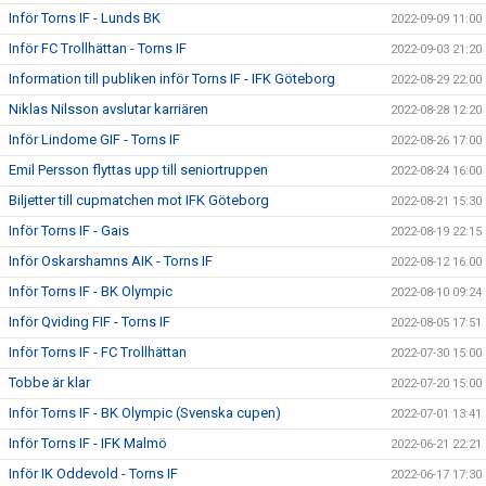
Inför Torns IF - Lunds BK
2022-09-09 11:00
Inför FC Trollhättan - Torns IF
2022-09-03 21:20
Information till publiken inför Torns IF - IFK Göteborg
2022-08-29 22:00
Niklas Nilsson avslutar karriären
2022-08-28 12:20
Inför Lindome GIF - Torns IF
2022-08-26 17:00
Emil Persson flyttas upp till seniortruppen
2022-08-24 16:00
Biljetter till cupmatchen mot IFK Göteborg
2022-08-21 15:30
Inför Torns IF - Gais
2022-08-19 22:15
Inför Oskarshamns AIK - Torns IF
2022-08-12 16:00
Inför Torns IF - BK Olympic
2022-08-10 09:24
Inför Qviding FIF - Torns IF
2022-08-05 17:51
Inför Torns IF - FC Trollhättan
2022-07-30 15:00
Tobbe är klar
2022-07-20 15:00
Inför Torns IF - BK Olympic (Svenska cupen)
2022-07-01 13:41
Inför Torns IF - IFK Malmö
2022-06-21 22:21
Inför IK Oddevold - Torns IF
2022-06-17 17:30