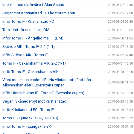
Intervju med nyförvärvet Alan Asaad
2019-08-07 12:45
Seger mot Kristianstad FC i höstpremiären
2019-08-05 17:00
Inför Torns IF - Kristianstad FC
2019-08-04 09:30
Torn klart för semifinal i DM
2019-08-01 10:05
Inför Torns IF - Ängelholms FF (DM)
2019-07-30 11:05
Skövde AIK - Torns IF, 2-1 (1-1)
2019-07-07 16:25
Inför Skövde AIK - Torns IF
2019-07-02 22:40
Torns IF - Oskarshamns AIK, 2-2 (1-1)
2019-07-01 15:30
Inför Torns IF - Oskarshamns AIK
2019-06-28 14:10
Vinst mot Hässleholms IF - Nu väntar motstånd från
2019-06-28 11:15
Allsvenskan eller Superettan i cupen
Inför Hässleholms IF - Torns IF (Svenska cupen)
2019-06-25 16:50
Seger i Skånederbyt mot Kristianstad
2019-06-25 16:30
Inför Kristianstad FC - Torns IF
2019-06-19 15:54
Torns IF - Ljungskile SK, 1-3 (0-0)
2019-06-19 15:12
Inför Torns IF - Ljungskile SK
2019-06-15 07:15