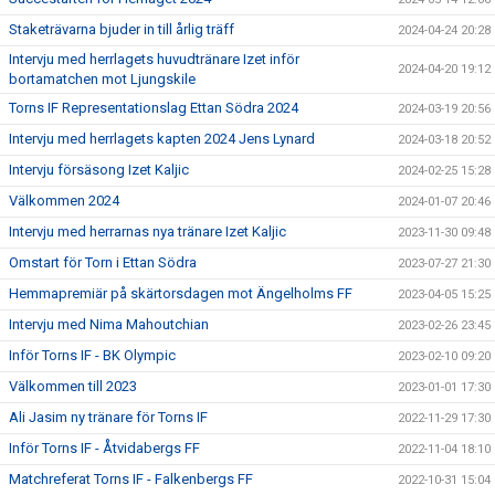
Staketrävarna bjuder in till årlig träff
2024-04-24 20:28
Intervju med herrlagets huvudtränare Izet inför
2024-04-20 19:12
bortamatchen mot Ljungskile
Torns IF Representationslag Ettan Södra 2024
2024-03-19 20:56
Intervju med herrlagets kapten 2024 Jens Lynard
2024-03-18 20:52
Intervju försäsong Izet Kaljic
2024-02-25 15:28
Välkommen 2024
2024-01-07 20:46
Intervju med herrarnas nya tränare Izet Kaljic
2023-11-30 09:48
Omstart för Torn i Ettan Södra
2023-07-27 21:30
Hemmapremiär på skärtorsdagen mot Ängelholms FF
2023-04-05 15:25
Intervju med Nima Mahoutchian
2023-02-26 23:45
Inför Torns IF - BK Olympic
2023-02-10 09:20
Välkommen till 2023
2023-01-01 17:30
Ali Jasim ny tränare för Torns IF
2022-11-29 17:30
Inför Torns IF - Åtvidabergs FF
2022-11-04 18:10
Matchreferat Torns IF - Falkenbergs FF
2022-10-31 15:04