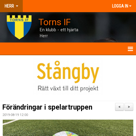
HERR
LOGGA IN
Torns IF
En klubb - ett hjärta
Herr
HERR
NYHETER
KALENDER
MATCHER
Förändringar i spelartruppen
<
>
TRUPPEN
2019-08-19 12:00
BILDGALLERI