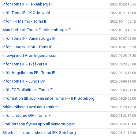
Inför Torns IF - Falkenbergs FF
2022-10-28 15:55
Inför Torns IF - IK Oddevold
2022-10-21 18:00
Inför IFK Malmö - Torns IF
2022-10-14 08:12
Matchreferat: Torns IF - Vänersborgs IF
2022-10-10 15:16
Inför Torns IF - Vänersborgs IF
2022-10-07 21:50
Inför Ljungskile SK - Torns IF
2022-10-01 09:20
Intervju med Aron Ingemarsson
2022-09-28 08:35
Inför Torns IF - Tvååkers IF
2022-09-23 23:08
Inför Ängelholms FF - Torns IF
2022-09-16 15:00
Inför Torns IF - Lunds BK
2022-09-09 11:00
Inför FC Trollhättan - Torns IF
2022-09-03 21:20
Information till publiken inför Torns IF - IFK Göteborg
2022-08-29 22:00
Niklas Nilsson avslutar karriären
2022-08-28 12:20
Inför Lindome GIF - Torns IF
2022-08-26 17:00
Emil Persson flyttas upp till seniortruppen
2022-08-24 16:00
Biljetter till cupmatchen mot IFK Göteborg
2022-08-21 15:30