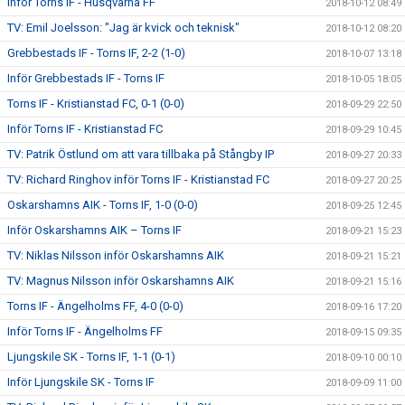
Inför Torns IF - Husqvarna FF
2018-10-12 08:49
TV: Emil Joelsson: "Jag är kvick och teknisk"
2018-10-12 08:20
Grebbestads IF - Torns IF, 2-2 (1-0)
2018-10-07 13:18
Inför Grebbestads IF - Torns IF
2018-10-05 18:05
Torns IF - Kristianstad FC, 0-1 (0-0)
2018-09-29 22:50
Inför Torns IF - Kristianstad FC
2018-09-29 10:45
TV: Patrik Östlund om att vara tillbaka på Stångby IP
2018-09-27 20:33
TV: Richard Ringhov inför Torns IF - Kristianstad FC
2018-09-27 20:25
Oskarshamns AIK - Torns IF, 1-0 (0-0)
2018-09-25 12:45
Inför Oskarshamns AIK – Torns IF
2018-09-21 15:23
TV: Niklas Nilsson inför Oskarshamns AIK
2018-09-21 15:21
TV: Magnus Nilsson inför Oskarshamns AIK
2018-09-21 15:16
Torns IF - Ängelholms FF, 4-0 (0-0)
2018-09-16 17:20
Inför Torns IF - Ängelholms FF
2018-09-15 09:35
Ljungskile SK - Torns IF, 1-1 (0-1)
2018-09-10 00:10
Inför Ljungskile SK - Torns IF
2018-09-09 11:00