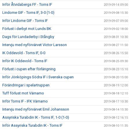
Inför Åtvidabergs FF - Torns IF
2019-09-14 09:00
Lindome GIF - Torns IF, 3-0 (1-0)
2019-09-08 15:30
Inför Lindome GIF - Torns IF
2019-09-07 09:00
Förlust i derbyt mot Lunds BK
2019-09-02 18:00
Dags för Lundaderby i Stångby
2019-08-31 10:30
Intervju med nyförvärvet Victor Larsson
2019-08-27 11:50
IK Oddevold - Torns IF, 0-0
2019-08-26 15:50
Inför IK Oddevold - Torns IF
2019-08-25 09:30
Förlust i cupen efter förlängning
2019-08-23 15:10
Inför Jönköpings Södra IF i Svenska cupen
2019-08-20 15:00
Förändringar i spelartruppen
2019-08-19 12:00
Tuff förlust mot Värnamo
2019-08-18 12:10
Inför Torns IF - IFK Värnamo
2019-08-17 10:30
Intervju med nyförvärvet Emil Johansson
2019-08-14 15:30
Assyriska Turabdin IK - Torns IF, 1-0 (1-0)
2019-08-12 16:15
Inför Assyriska Turabdin IK - Torns IF
2019-08-10 11:35