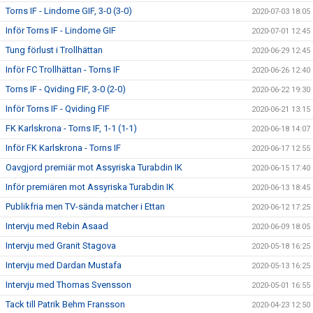
Torns IF - Lindome GIF, 3-0 (3-0)
2020-07-03 18:05
Inför Torns IF - Lindome GIF
2020-07-01 12:45
Tung förlust i Trollhättan
2020-06-29 12:45
Inför FC Trollhättan - Torns IF
2020-06-26 12:40
Torns IF - Qviding FIF, 3-0 (2-0)
2020-06-22 19:30
Inför Torns IF - Qviding FIF
2020-06-21 13:15
FK Karlskrona - Torns IF, 1-1 (1-1)
2020-06-18 14:07
Inför FK Karlskrona - Torns IF
2020-06-17 12:55
Oavgjord premiär mot Assyriska Turabdin IK
2020-06-15 17:40
Inför premiären mot Assyriska Turabdin IK
2020-06-13 18:45
Publikfria men TV-sända matcher i Ettan
2020-06-12 17:25
Intervju med Rebin Asaad
2020-06-09 18:05
Intervju med Granit Stagova
2020-05-18 16:25
Intervju med Dardan Mustafa
2020-05-13 16:25
Intervju med Thomas Svensson
2020-05-01 16:55
Tack till Patrik Behm Fransson
2020-04-23 12:50