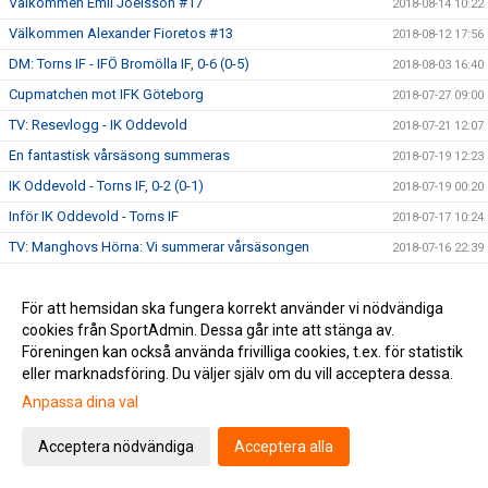
Välkommen Emil Joelsson #17
2018-08-14 10:22
Välkommen Alexander Fioretos #13
2018-08-12 17:56
DM: Torns IF - IFÖ Bromölla IF, 0-6 (0-5)
2018-08-03 16:40
Cupmatchen mot IFK Göteborg
2018-07-27 09:00
TV: Resevlogg - IK Oddevold
2018-07-21 12:07
En fantastisk vårsäsong summeras
2018-07-19 12:23
IK Oddevold - Torns IF, 0-2 (0-1)
2018-07-19 00:20
Inför IK Oddevold - Torns IF
2018-07-17 10:24
TV: Manghovs Hörna: Vi summerar vårsäsongen
2018-07-16 22:39
Torns IF - Lunds BK, 2-1 (1-0)
2018-07-14 00:41
För att hemsidan ska fungera korrekt använder vi nödvändiga
Derby mot Lunds BK på fredag
2018-07-13 08:00
cookies från SportAdmin. Dessa går inte att stänga av.
TV: Gustav Sjöberg: "Man får vara nöjd med starten"
2018-07-12 19:23
Föreningen kan också använda frivilliga cookies, t.ex. för statistik
TV: Adam Olofsson: "Vi förtjänar att ligga där vi ligger"
2018-07-12 19:13
eller marknadsföring. Du väljer själv om du vill acceptera dessa.
TV: Magnus Nilsson: "Derbyt betyder mycket för många i
Anpassa dina val
2018-07-11 23:13
laget"
Acceptera nödvändiga
Acceptera alla
TV: Philip Mårtensson: "Det är alltid kul med derbyn"
2018-07-11 23:08
Husqvarna FF - Torns IF, 0-1 (0-0)
2018-07-08 21:13