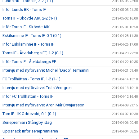
Lunds BK - Torns IF, 2-2 (1-1)
2019-05-05 23:00
Inför Lunds BK - Torns IF
2019-05-03 21:25
Torns IF - Skövde AIK, 2-2 (1-1)
2019-05-02 16:00
Inför Torns IF - Skövde AIK
2019-05-01 10:50
Eskilsminne IF - Torns IF, 0-1 (0-1)
2019-04-28 11:30
Inför Eskilsminne IF - Torns IF
2019-04-26 17:08
Torns IF - Åtvidabergs FF, 1-2 (0-1)
2019-04-23 22:20
Inför Torns IF - Åtvidabergs FF
2019-04-22 10:35
Intervju med nyförvärvet Michel "Dado" Termanini
2019-04-21 09:40
FC Trollhättan - Torns IF, 1-2 (1-1)
2019-04-14 13:10
Intervju med nyförvärvet Truls Verngren
2019-04-13 10:10
Inför FC Trollhättan - Torns IF
2019-04-12 16:48
Intervju med nyförvärvet Aron Már Brynjarsson
2019-04-09 21:15
Torn IF - IK Oddevold, 0-1 (0-1)
2019-04-07 10:30
Seriepremiär i Stångby idag
2019-04-06 00:45
Uppsnack inför seriepremiären
2019-04-04 08:25