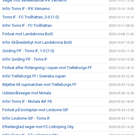
Seger mot serieledande IFK Värnamo
2020-10-22 12:00
Inför Torns IF - IFK Värnamo
2020-10-16 19:00
Torns IF - FC Trollhättan, 3-0 (1-0)
2020-10-12 16:15
Inför Torns IF - FC Trollhättan
2020-10-11 08:50
Förlust mot Landskrona BoIS
2020-10-08 21:00
Inför Skånederbyt mot Landskrona BoIS
2020-10-07 10:50
Qviding FIF - Torns IF, 1-0 (1-0)
2020-10-05 11:55
Inför Qviding FIF - Torns IF
2020-10-03 10:30
Förlust efter förlängning i cupen mot Trelleborgs FF
2020-10-02 18:15
Inför Trelleborgs FF i Svenska cupen
2020-09-29 22:30
Biljetter till cupmatchen mot Trelleborgs FF
2020-09-29 12:00
Uddamålsseger mot Motala
2020-09-28 16:30
Inför Torns IF - Motala AIF FK
2020-09-25 18:45
Förlust på bortaplan mot Lindome GIF
2020-09-24 13:30
Inför Lindome GIF - Torns IF
2020-09-23 11:35
Efterlängtad seger mot FC Linköping City
2020-09-20 14:25