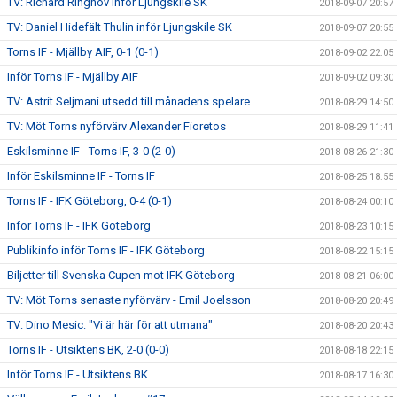
TV: Richard Ringhov inför Ljungskile SK
2018-09-07 20:57
TV: Daniel Hidefält Thulin inför Ljungskile SK
2018-09-07 20:55
Torns IF - Mjällby AIF, 0-1 (0-1)
2018-09-02 22:05
Inför Torns IF - Mjällby AIF
2018-09-02 09:30
TV: Astrit Seljmani utsedd till månadens spelare
2018-08-29 14:50
TV: Möt Torns nyförvärv Alexander Fioretos
2018-08-29 11:41
Eskilsminne IF - Torns IF, 3-0 (2-0)
2018-08-26 21:30
Inför Eskilsminne IF - Torns IF
2018-08-25 18:55
Torns IF - IFK Göteborg, 0-4 (0-1)
2018-08-24 00:10
Inför Torns IF - IFK Göteborg
2018-08-23 10:15
Publikinfo inför Torns IF - IFK Göteborg
2018-08-22 15:15
Biljetter till Svenska Cupen mot IFK Göteborg
2018-08-21 06:00
TV: Möt Torns senaste nyförvärv - Emil Joelsson
2018-08-20 20:49
TV: Dino Mesic: "Vi är här för att utmana"
2018-08-20 20:43
Torns IF - Utsiktens BK, 2-0 (0-0)
2018-08-18 22:15
Inför Torns IF - Utsiktens BK
2018-08-17 16:30