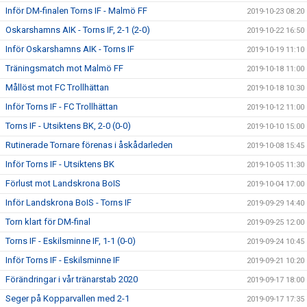
Inför DM-finalen Torns IF - Malmö FF
2019-10-23 08:20
Oskarshamns AIK - Torns IF, 2-1 (2-0)
2019-10-22 16:50
Inför Oskarshamns AIK - Torns IF
2019-10-19 11:10
Träningsmatch mot Malmö FF
2019-10-18 11:00
Mållöst mot FC Trollhättan
2019-10-18 10:30
Inför Torns IF - FC Trollhättan
2019-10-12 11:00
Torns IF - Utsiktens BK, 2-0 (0-0)
2019-10-10 15:00
Rutinerade Tornare förenas i åskådarleden
2019-10-08 15:45
Inför Torns IF - Utsiktens BK
2019-10-05 11:30
Förlust mot Landskrona BoIS
2019-10-04 17:00
Inför Landskrona BoIS - Torns IF
2019-09-29 14:40
Torn klart för DM-final
2019-09-25 12:00
Torns IF - Eskilsminne IF, 1-1 (0-0)
2019-09-24 10:45
Inför Torns IF - Eskilsminne IF
2019-09-21 10:20
Förändringar i vår tränarstab 2020
2019-09-17 18:00
Seger på Kopparvallen med 2-1
2019-09-17 17:35