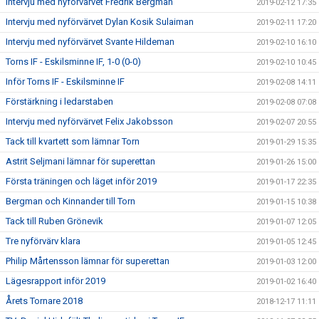
Intervju med nyförvärvet Fredrik Bergman
2019-02-12 17:35
Intervju med nyförvärvet Dylan Kosik Sulaiman
2019-02-11 17:20
Intervju med nyförvärvet Svante Hildeman
2019-02-10 16:10
Torns IF - Eskilsminne IF, 1-0 (0-0)
2019-02-10 10:45
Inför Torns IF - Eskilsminne IF
2019-02-08 14:11
Förstärkning i ledarstaben
2019-02-08 07:08
Intervju med nyförvärvet Felix Jakobsson
2019-02-07 20:55
Tack till kvartett som lämnar Torn
2019-01-29 15:35
Astrit Seljmani lämnar för superettan
2019-01-26 15:00
Första träningen och läget inför 2019
2019-01-17 22:35
Bergman och Kinnander till Torn
2019-01-15 10:38
Tack till Ruben Grönevik
2019-01-07 12:05
Tre nyförvärv klara
2019-01-05 12:45
Philip Mårtensson lämnar för superettan
2019-01-03 12:00
Lägesrapport inför 2019
2019-01-02 16:40
Årets Tornare 2018
2018-12-17 11:11