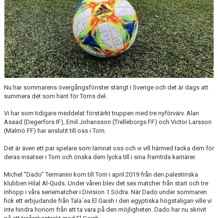
ÅRETS TORNARE
Nu har sommarens övergångsfönster stängt i Sverige och det är dags att
summera det som hänt för Torns del.
Vi har som tidigare meddelat förstärkt truppen med tre nyförvärv. Alan
Asaad (Degerfors IF), Emil Johansson (Trelleborgs FF) och Victor Larsson
(Malmö FF) har anslutit till oss i Torn.
Det är även ett par spelare som lämnat oss och vi vill härmed tacka dem för
deras insatser i Torn och önska dem lycka till i sina framtida karriärer.
Michel ”Dado” Termanini kom till Torn i april 2019 från den palestinska
klubben Hilal Al-Quds. Under våren blev det sex matcher från start och tre
inhopp i våra seriematcher i Division 1 Södra. När Dado under sommaren
fick ett erbjudande från Tala´ea El Gaish i den egyptiska högstaligan ville vi
inte hindra honom från att ta vara på den möjligheten. Dado har nu skrivit