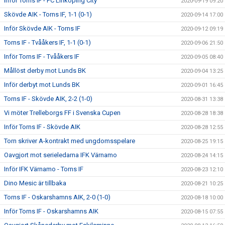
Inför Torns IF - FC Linköping City
2020-09-19 09:20
Skövde AIK - Torns IF, 1-1 (0-1)
2020-09-14 17:00
Inför Skövde AIK - Torns IF
2020-09-12 09:19
Torns IF - Tvååkers IF, 1-1 (0-1)
2020-09-06 21:50
Inför Torns IF - Tvååkers IF
2020-09-05 08:40
Mållöst derby mot Lunds BK
2020-09-04 13:25
Inför derbyt mot Lunds BK
2020-09-01 16:45
Torns IF - Skövde AIK, 2-2 (1-0)
2020-08-31 13:38
Vi möter Trelleborgs FF i Svenska Cupen
2020-08-28 18:38
Inför Torns IF - Skövde AIK
2020-08-28 12:55
Torn skriver A-kontrakt med ungdomsspelare
2020-08-25 19:15
Oavgjort mot serieledarna IFK Värnamo
2020-08-24 14:15
Inför IFK Värnamo - Torns IF
2020-08-23 12:10
Dino Mesic är tillbaka
2020-08-21 10:25
Torns IF - Oskarshamns AIK, 2-0 (1-0)
2020-08-18 10:00
Inför Torns IF - Oskarshamns AIK
2020-08-15 07:55