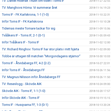
TV: Daniel Hidefält Thulin om tiden i Torns IF
2018-11-27 22:55
TV: Manghovs Hörna: Vi summerar året
2018-11-16 19:23
Torns IF - FK Karlskrona, 1-1 (1-0)
2018-11-10 22:31
Inför Torns IF - FK Karlskrona
2018-11-10 10:28
Tidernas meste Tornare tackar för sig
2018-11-09 15:06
Tvååkers IF - Torns IF, 2-1 (0-1)
2018-11-05 09:43
Inför Tvååkers IF - Torns IF
2018-11-02 12:00
TV: Richard Ringhov: Torns IF har stor plats i mitt hjärta
2018-11-02 09:00
Tobbe är uttagen till matchen ”Morgondagens stjärnor”
2018-10-30 10:03
Torns IF - Åtvidabergs FF, 4-2 (2-2)
2018-10-27 22:01
Inför Torns IF - Åtvidabergs FF
2018-10-26 11:56
TV: Magnus Nilsson inför Åtvidabergs FF
2018-10-26 11:50
TV: Resevlogg - Skövde AIK
2018-10-24 09:00
Skövde AIK - Torns IF, 1-1 (1-0)
2018-10-20 17:57
Inför Skövde AIK - Torns IF
2018-10-19 15:15
Torns IF - Husqvarna FF, 1-3 (0-1)
2018-10-13 20:24