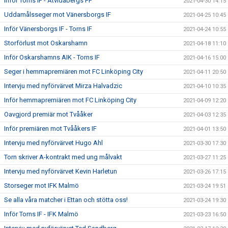
Inför Torns IF - Åtvidabergs FF
2021-04-30 14:15
Uddamålsseger mot Vänersborgs IF
2021-04-25 10:45
Inför Vänersborgs IF - Torns IF
2021-04-24 10:55
Storförlust mot Oskarshamn
2021-04-18 11:10
Inför Oskarshamns AIK - Torns IF
2021-04-16 15:00
Seger i hemmapremiären mot FC Linköping City
2021-04-11 20:50
Intervju med nyförvärvet Mirza Halvadzic
2021-04-10 10:35
Inför hemmapremiären mot FC Linköping City
2021-04-09 12:20
Oavgjord premiär mot Tvååker
2021-04-03 12:35
Inför premiären mot Tvååkers IF
2021-04-01 13:50
Intervju med nyförvärvet Hugo Ahl
2021-03-30 17:30
Torn skriver A-kontrakt med ung målvakt
2021-03-27 11:25
Intervju med nyförvärvet Kevin Harletun
2021-03-26 17:15
Storseger mot IFK Malmö
2021-03-24 19:51
Se alla våra matcher i Ettan och stötta oss!
2021-03-24 19:30
Inför Torns IF - IFK Malmö
2021-03-23 16:50