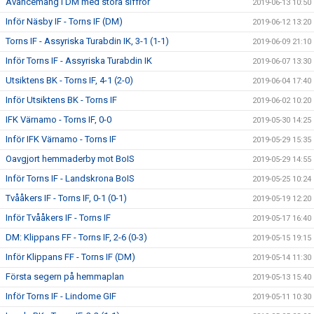
Avancemang i DM med stora siffror
2019-06-13 10:50
Inför Näsby IF - Torns IF (DM)
2019-06-12 13:20
Torns IF - Assyriska Turabdin IK, 3-1 (1-1)
2019-06-09 21:10
Inför Torns IF - Assyriska Turabdin IK
2019-06-07 13:30
Utsiktens BK - Torns IF, 4-1 (2-0)
2019-06-04 17:40
Inför Utsiktens BK - Torns IF
2019-06-02 10:20
IFK Värnamo - Torns IF, 0-0
2019-05-30 14:25
Inför IFK Värnamo - Torns IF
2019-05-29 15:35
Oavgjort hemmaderby mot BoIS
2019-05-29 14:55
Inför Torns IF - Landskrona BoIS
2019-05-25 10:24
Tvååkers IF - Torns IF, 0-1 (0-1)
2019-05-19 12:20
Inför Tvååkers IF - Torns IF
2019-05-17 16:40
DM: Klippans FF - Torns IF, 2-6 (0-3)
2019-05-15 19:15
Inför Klippans FF - Torns IF (DM)
2019-05-14 11:30
Första segern på hemmaplan
2019-05-13 15:40
Inför Torns IF - Lindome GIF
2019-05-11 10:30