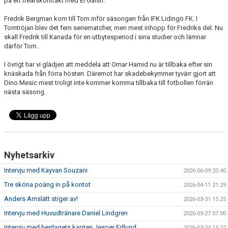
på ett treårskontrakt med El Gaish.
Fredrik Bergman kom till Torn inför säsongen från IFK Lidingö FK. I
Torntröjan blev det fem seriematcher, men mest inhopp för Fredriks del. Nu
skall Fredrik till Kanada för en utbytesperiod i sina studier och lämnar
därför Torn.
I övrigt har vi glädjen att meddela att Omar Hamid nu är tillbaka efter sin
knäskada från förra hösten. Däremot har skadebekymmer tyvärr gjort att
Dino Mesic mest troligt inte kommer komma tillbaka till fotbollen förrän
nästa säsong.
Nyhetsarkiv
Intervju med Kayvan Souzani
2026-06-09 20:40
Tre sköna poäng in på kontot
2026-04-11 21:29
Anders Arnslätt stiger av!
2026-03-31 15:25
Intervju med Huvudtränare Daniel Lindgren
2026-03-27 07:00
Intervju med herrlagets kapten Jesper Edlund
2026-03-24 15:27