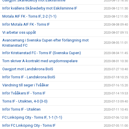
Oavgjort Skånederby mot Eskilsminne
2020-08-13 16:50
Inför kvällens Skånederby mot Eskilsminne IF
2020-08-12 11:30
Motala AIF FK - Torns IF, 2-2 (1-1)
2020-08-12 11:00
Inför Motala AIF FK - Torns IF
2020-08-08 09:40
Vi arbetar oss uppåt
2020-08-07 09:15
Avancemang i Svenska Cupen efter förlängning mot
2020-08-05 11:01
Kristianstad FC
Inför Kristianstad FC - Torns IF (Svenska Cupen)
2020-08-04 11:45
Torn skriver A-kontrakt med ungdomsspelare
2020-08-01 10:30
Oavgjort mot Landskrona BoIS
2020-07-27 10:40
Inför Torns IF - Landskrona BoIS
2020-07-18 10:25
Vändning till seger i Tvååker
2020-07-16 15:20
Inför Tvååkers IF - Torns IF
2020-07-14 19:53
Torns IF - Utsikten, 4-0 (3-0)
2020-07-13 09:40
Inför Torns IF - Utsikten
2020-07-11 10:45
FC Linköping City - Torns IF, 1-1 (1-1)
2020-07-06 12:50
Inför FC Linköping City - Torns IF
2020-07-05 11:00