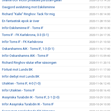
Svante och Victor prisades på Ettan-galan
2020-12-13 14:20
Oavgjord avslutning mot Eskilsminne
2020-12-13 12:30
Richard "Kalle" Ringhov: Tack för mig
2020-11-30 14:00
En fantastisk epok är över
2020-11-28 19:50
Inför Eskilsminne IF - Torns IF
2020-11-28 10:30
Torns IF - FK Karlskrona, 0-3 (0-1)
2020-11-24 17:35
Inför Torns IF - FK Karlskrona
2020-11-21 10:50
Oskarshamns AIK - Torns IF, 1-3 (0-1)
2020-11-16 17:40
Inför Oskarshamns AIK - Torns IF
2020-11-15 09:40
Richard Ringhov slutar efter säsongen
2020-11-11 20:15
Förlust mot Lunds BK
2020-11-11 17:00
Inför derbyt mot Lunds BK
2020-11-07 10:55
Utsikten - Torns IF, 4-0 (1-0)
2020-11-06 12:45
Inför Utsikten - Torns IF
2020-10-30 16:45
Assyriska Turabdin IK - Torns IF, 2-1 (2-0)
2020-10-29 13:55
Inför Assyriska Turabdin IK - Torns IF
2020-10-24 10:00