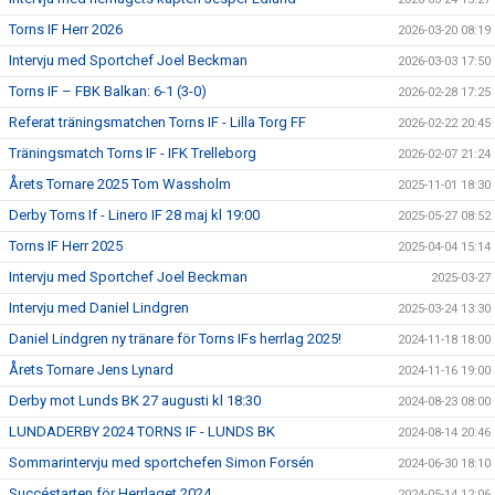
Torns IF Herr 2026
2026-03-20 08:19
Intervju med Sportchef Joel Beckman
2026-03-03 17:50
Torns IF – FBK Balkan: 6-1 (3-0)
2026-02-28 17:25
Referat träningsmatchen Torns IF - Lilla Torg FF
2026-02-22 20:45
Träningsmatch Torns IF - IFK Trelleborg
2026-02-07 21:24
Årets Tornare 2025 Tom Wassholm
2025-11-01 18:30
Derby Torns If - Linero IF 28 maj kl 19:00
2025-05-27 08:52
Torns IF Herr 2025
2025-04-04 15:14
Intervju med Sportchef Joel Beckman
2025-03-27
Intervju med Daniel Lindgren
2025-03-24 13:30
Daniel Lindgren ny tränare för Torns IFs herrlag 2025!
2024-11-18 18:00
Årets Tornare Jens Lynard
2024-11-16 19:00
Derby mot Lunds BK 27 augusti kl 18:30
2024-08-23 08:00
LUNDADERBY 2024 TORNS IF - LUNDS BK
2024-08-14 20:46
Sommarintervju med sportchefen Simon Forsén
2024-06-30 18:10
Succéstarten för Herrlaget 2024
2024-05-14 12:06