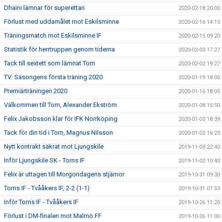
Dhaini lämnar för superettan
2020-02-18 20:00
Förlust med uddamålet mot Eskilsminne
2020-02-16 14:15
Träningsmatch mot Eskilsminne IF
2020-02-15 09:20
Statistik för herrtruppen genom tiderna
2020-02-03 17:27
Tack till sextett som lämnat Torn
2020-02-02 19:27
TV: Säsongens första träning 2020
2020-01-19 18:00
Premiärträningen 2020
2020-01-16 18:05
Välkommen till Torn, Alexander Ekström
2020-01-08 15:50
Felix Jakobsson klar för IFK Norrköping
2020-01-03 18:39
Tack för din tid i Torn, Magnus Nilsson
2020-01-02 16:25
Nytt kontrakt säkrat mot Ljungskile
2019-11-03 22:40
Inför Ljungskile SK - Torns IF
2019-11-02 10:40
Felix är uttagen till Morgondagens stjärnor
2019-10-31 09:30
Torns IF - Tvååkers IF, 2-2 (1-1)
2019-10-31 07:59
Inför Torns IF - Tvååkers IF
2019-10-26 11:20
Förlust i DM-finalen mot Malmö FF
2019-10-26 11:00