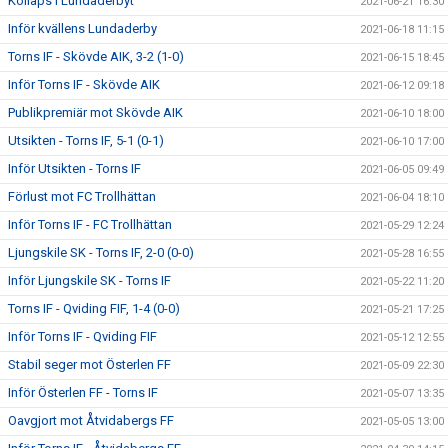
Kollaps i Lundaderbyt
2021-06-21 16:30
Inför kvällens Lundaderby
2021-06-18 11:15
Torns IF - Skövde AIK, 3-2 (1-0)
2021-06-15 18:45
Inför Torns IF - Skövde AIK
2021-06-12 09:18
Publikpremiär mot Skövde AIK
2021-06-10 18:00
Utsikten - Torns IF, 5-1 (0-1)
2021-06-10 17:00
Inför Utsikten - Torns IF
2021-06-05 09:49
Förlust mot FC Trollhättan
2021-06-04 18:10
Inför Torns IF - FC Trollhättan
2021-05-29 12:24
Ljungskile SK - Torns IF, 2-0 (0-0)
2021-05-28 16:55
Inför Ljungskile SK - Torns IF
2021-05-22 11:20
Torns IF - Qviding FIF, 1-4 (0-0)
2021-05-21 17:25
Inför Torns IF - Qviding FIF
2021-05-12 12:55
Stabil seger mot Österlen FF
2021-05-09 22:30
Inför Österlen FF - Torns IF
2021-05-07 13:35
Oavgjort mot Åtvidabergs FF
2021-05-05 13:00