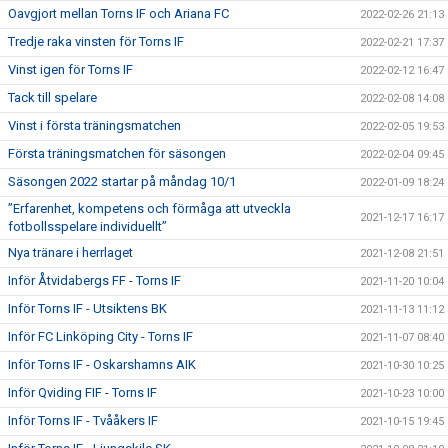
Oavgjort mellan Torns IF och Ariana FC
2022-02-26 21:13
Tredje raka vinsten för Torns IF
2022-02-21 17:37
Vinst igen för Torns IF
2022-02-12 16:47
Tack till spelare
2022-02-08 14:08
Vinst i första träningsmatchen
2022-02-05 19:53
Första träningsmatchen för säsongen
2022-02-04 09:45
Säsongen 2022 startar på måndag 10/1
2022-01-09 18:24
”Erfarenhet, kompetens och förmåga att utveckla
2021-12-17 16:17
fotbollsspelare individuellt”
Nya tränare i herrlaget
2021-12-08 21:51
Inför Åtvidabergs FF - Torns IF
2021-11-20 10:04
Inför Torns IF - Utsiktens BK
2021-11-13 11:12
Inför FC Linköping City - Torns IF
2021-11-07 08:40
Inför Torns IF - Oskarshamns AIK
2021-10-30 10:25
Inför Qviding FIF - Torns IF
2021-10-23 10:00
Inför Torns IF - Tvååkers IF
2021-10-15 19:45