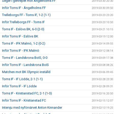
Seger i genrepet mot Ängelholms FF
2019-03-30 20:30
Inför Torns IF - Ängelholms FF
2019-03-30 09:50
Trelleborgs FF - Torns IF, 1-2 (1-1)
2019-03-23 23:20
Inför Trelleborgs FF - Torns IF
2019-03-23 10:50
Torns IF - Eslövs BK, 6-0 (2-0)
2019-03-21 10:15
Inför Torns IF - Eslövs BK
2019-03-19 12:00
Torns IF - IFK Malmö, 1-2 (0-2)
2019-03-14 09:55
Inför Torns IF - IFK Malmö
2019-03-12 08:14
Torns IF - Landskrona BoIS, 0-0
2019-03-09 17:38
Inför Torns IF - Landskrona BoIS
2019-03-08 08:26
Matchen mot BK Olympic inställd
2019-03-06 09:45
Torns IF - IF Lödde, 2-1 (1-1)
2019-02-28 23:30
Inför Torns IF - IF Lödde
2019-02-28 09:31
Torns IF - Kristianstad FC, 2-1 (1-0)
2019-02-16 20:50
Inför Torns IF - Kristianstad FC
2019-02-15 12:07
Intervju med nyförvärvet Anton Kinnander
2019-02-13 19:25