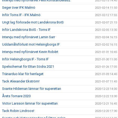
Intervju med nyförvärvet Felix Konstandeliasz
2021-02-15 14:40
Seger över IFK Malmö
2021-02-14 11:50
Inför Torns IF - IFK Malmö
2021-02-12 17:55
Ungt lag förlorade mot Landskrona BoIS
2021-02-07 21:15
Inför Landskrona BoIS - Torns IF
2021-02-05 13:30
Intervju med nyförvärvet Lamin Sarr
2021-02-04 16:15
Uddamålsförlust mot Helsingborgs IF
2021-02-02 16:15
Intervju med nyförvärvet Kevin Robèrt
2021-01-31 10:45
Inför Helsingborgs IF - Torns IF
2021-01-30 11:00
Spelschemat för Ettan Södra 2021
2021-01-26 17:05
Tränarduo klar för herrlaget
2021-01-09 14:40
Tack Alexander Ekström!
2021-01-07 11:45
Svante Hildeman lämnar för superettan
2020-12-23 14:00
Årets Tornare 2020
2020-12-22 13:30
Victor Larsson lämnar för superettan
2020-12-21 16:45
Tack Robin Lindroos!
2020-12-20 17:30