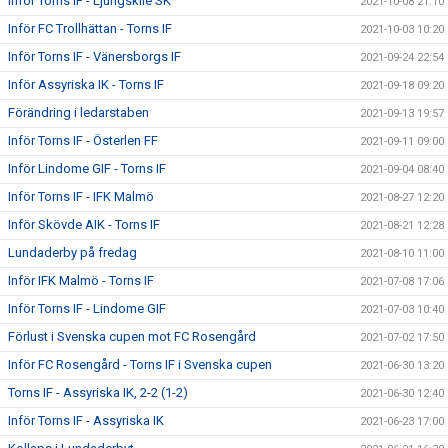
Inför Torns IF - Ljungskile SK
2021-10-08 21:10
Inför FC Trollhättan - Torns IF
2021-10-03 10:20
Inför Torns IF - Vänersborgs IF
2021-09-24 22:54
Inför Assyriska IK - Torns IF
2021-09-18 09:20
Förändring i ledarstaben
2021-09-13 19:57
Inför Torns IF - Österlen FF
2021-09-11 09:00
Inför Lindome GIF - Torns IF
2021-09-04 08:40
Inför Torns IF - IFK Malmö
2021-08-27 12:20
Inför Skövde AIK - Torns IF
2021-08-21 12:28
Lundaderby på fredag
2021-08-10 11:00
Inför IFK Malmö - Torns IF
2021-07-08 17:06
Inför Torns IF - Lindome GIF
2021-07-03 10:40
Förlust i Svenska cupen mot FC Rosengård
2021-07-02 17:50
Inför FC Rosengård - Torns IF i Svenska cupen
2021-06-30 13:20
Torns IF - Assyriska IK, 2-2 (1-2)
2021-06-30 12:40
Inför Torns IF - Assyriska IK
2021-06-23 17:00