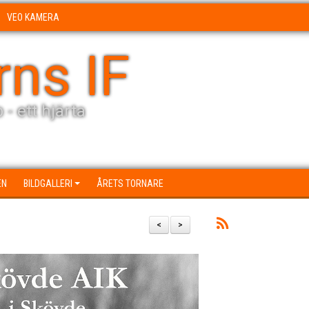
VEO KAMERA
rns IF
 - ett hjärta
EN
BILDGALLERI
ÅRETS TORNARE
<
>