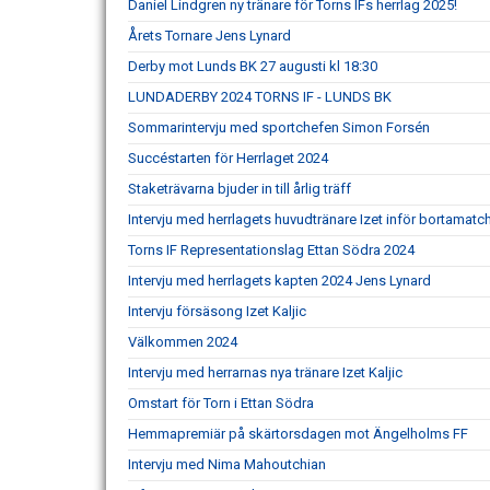
Daniel Lindgren ny tränare för Torns IFs herrlag 2025!
Årets Tornare Jens Lynard
Derby mot Lunds BK 27 augusti kl 18:30
LUNDADERBY 2024 TORNS IF - LUNDS BK
Sommarintervju med sportchefen Simon Forsén
Succéstarten för Herrlaget 2024
Staketrävarna bjuder in till årlig träff
Intervju med herrlagets huvudtränare Izet inför bortamatc
Torns IF Representationslag Ettan Södra 2024
Intervju med herrlagets kapten 2024 Jens Lynard
Intervju försäsong Izet Kaljic
Välkommen 2024
Intervju med herrarnas nya tränare Izet Kaljic
Omstart för Torn i Ettan Södra
Hemmapremiär på skärtorsdagen mot Ängelholms FF
Intervju med Nima Mahoutchian