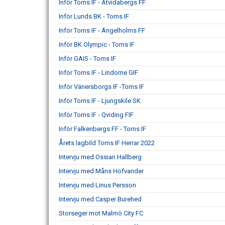
Inför Torns IF - Åtvidabergs FF
Inför Lunds BK - Torns IF
Inför Torns IF - Ängelholms FF
Inför BK Olympic - Torns IF
Inför GAIS - Torns IF
Inför Torns IF - Lindome GIF
Inför Vänersborgs IF -Torns IF
Inför Torns IF - Ljungskile SK
Inför Torns IF - Qviding FIF
Inför Falkenbergs FF - Torns IF
Årets lagbild Torns IF Herrar 2022
Intervju med Ossian Hallberg
Intervju med Måns Hofvander
Intervju med Linus Persson
Intervju med Casper Burehed
Storseger mot Malmö City FC