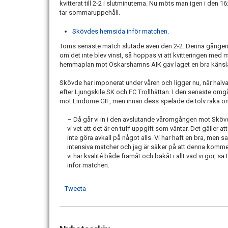
kvitterat till 2-2 i slutminuterna. Nu möts man igen i den
tar sommaruppehåll.
Skövdes hemsida inför matchen.
Torns senaste match slutade även den 2-2. Denna gången va
om det inte blev vinst, så hoppas vi att kvitteringen med
hemmaplan mot Oskarshamns AIK gav laget en bra känsla a
Skövde har imponerat under våren och ligger nu, när halva
efter Ljungskile SK och FC Trollhättan. I den senaste o
mot Lindome GIF, men innan dess spelade de tolv raka om
– Då går vi in i den avslutande våromgången mot Sköv
vi vet att det är en tuff uppgift som väntar. Det gäller at
inte göra avkall på något alls. Vi har haft en bra, men s
intensiva matcher och jag är säker på att denna kommer
vi har kvalité både framåt och bakåt i allt vad vi gör, sa
inför matchen.
Tweeta