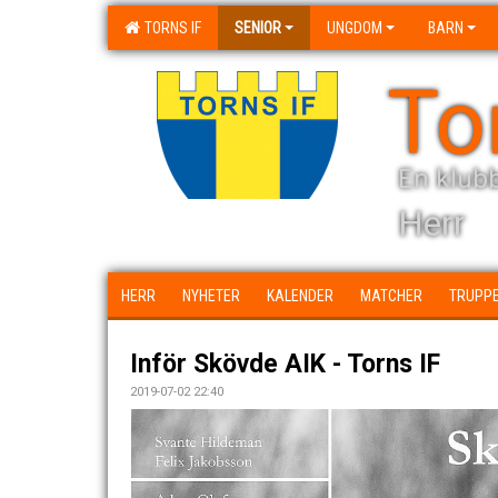
TORNS IF
SENIOR
UNGDOM
BARN
To
En klubb
Herr
HERR
NYHETER
KALENDER
MATCHER
TRUPP
Inför Skövde AIK - Torns IF
2019-07-02 22:40