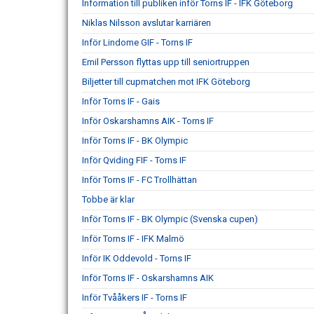
Information till publiken inför Torns IF - IFK Göteborg
Niklas Nilsson avslutar karriären
Inför Lindome GIF - Torns IF
Emil Persson flyttas upp till seniortruppen
Biljetter till cupmatchen mot IFK Göteborg
Inför Torns IF - Gais
Inför Oskarshamns AIK - Torns IF
Inför Torns IF - BK Olympic
Inför Qviding FIF - Torns IF
Inför Torns IF - FC Trollhättan
Tobbe är klar
Inför Torns IF - BK Olympic (Svenska cupen)
Inför Torns IF - IFK Malmö
Inför IK Oddevold - Torns IF
Inför Torns IF - Oskarshamns AIK
Inför Tvååkers IF - Torns IF