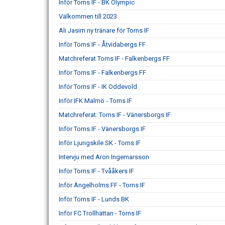
Inför Torns IF - BK Olympic
Välkommen till 2023
Ali Jasim ny tränare för Torns IF
Inför Torns IF - Åtvidabergs FF
Matchreferat Torns IF - Falkenbergs FF
Inför Torns IF - Falkenbergs FF
Inför Torns IF - IK Oddevold
Inför IFK Malmö - Torns IF
Matchreferat: Torns IF - Vänersborgs IF
Inför Torns IF - Vänersborgs IF
Inför Ljungskile SK - Torns IF
Intervju med Aron Ingemarsson
Inför Torns IF - Tvååkers IF
Inför Ängelholms FF - Torns IF
Inför Torns IF - Lunds BK
Inför FC Trollhättan - Torns IF