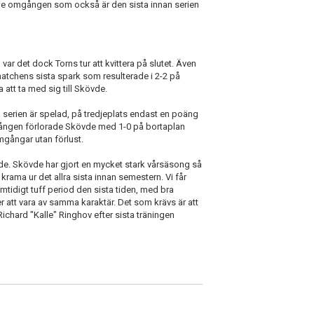
 16:e omgången som också är den sista innan serien
r det dock Torns tur att kvittera på slutet. Även
 matchens sista spark som resulterade i 2-2 på
tt ta med sig till Skövde.
 serien är spelad, på tredjeplats endast en poäng
mgången förlorade Skövde med 1-0 på bortaplan
gångar utan förlust.
de. Skövde har gjort en mycket stark vårsäsong så
t krama ur det allra sista innan semestern. Vi får
amtidigt tuff period den sista tiden, med bra
 att vara av samma karaktär. Det som krävs är att
 Richard "Kalle" Ringhov efter sista träningen