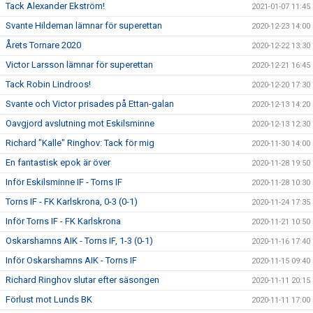
Tack Alexander Ekström!
2021-01-07 11:45
Svante Hildeman lämnar för superettan
2020-12-23 14:00
Årets Tornare 2020
2020-12-22 13:30
Victor Larsson lämnar för superettan
2020-12-21 16:45
Tack Robin Lindroos!
2020-12-20 17:30
Svante och Victor prisades på Ettan-galan
2020-12-13 14:20
Oavgjord avslutning mot Eskilsminne
2020-12-13 12:30
Richard "Kalle" Ringhov: Tack för mig
2020-11-30 14:00
En fantastisk epok är över
2020-11-28 19:50
Inför Eskilsminne IF - Torns IF
2020-11-28 10:30
Torns IF - FK Karlskrona, 0-3 (0-1)
2020-11-24 17:35
Inför Torns IF - FK Karlskrona
2020-11-21 10:50
Oskarshamns AIK - Torns IF, 1-3 (0-1)
2020-11-16 17:40
Inför Oskarshamns AIK - Torns IF
2020-11-15 09:40
Richard Ringhov slutar efter säsongen
2020-11-11 20:15
Förlust mot Lunds BK
2020-11-11 17:00