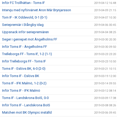
Inför FC Trollhättan - Torns IF
2019-04-12 16:48
Intervju med nyförvärvet Aron Már Brynjarsson
2019-04-09 21:15
Torn IF - IK Oddevold, 0-1 (0-1)
2019-04-07 10:30
Seriepremiär i Stångby idag
2019-04-06 00:45
Uppsnack inför seriepremiären
2019-04-04 08:25
Seger i genrepet mot Ängelholms FF
2019-03-30 20:30
Inför Torns IF - Ängelholms FF
2019-03-30 09:50
Trelleborgs FF - Torns IF, 1-2 (1-1)
2019-03-23 23:20
Inför Trelleborgs FF - Torns IF
2019-03-23 10:50
Torns IF - Eslövs BK, 6-0 (2-0)
2019-03-21 10:15
Inför Torns IF - Eslövs BK
2019-03-19 12:00
Torns IF - IFK Malmö, 1-2 (0-2)
2019-03-14 09:55
Inför Torns IF - IFK Malmö
2019-03-12 08:14
Torns IF - Landskrona BoIS, 0-0
2019-03-09 17:38
Inför Torns IF - Landskrona BoIS
2019-03-08 08:26
Matchen mot BK Olympic inställd
2019-03-06 09:45