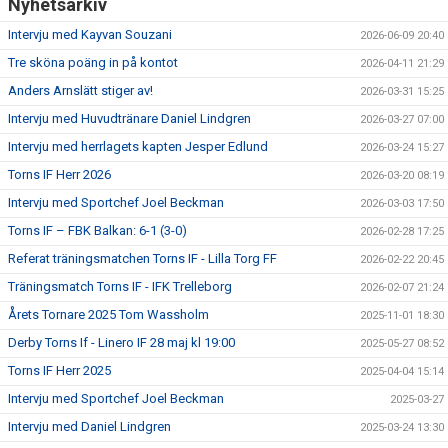
Nyhetsarkiv
Intervju med Kayvan Souzani
2026-06-09 20:40
Tre sköna poäng in på kontot
2026-04-11 21:29
Anders Arnslätt stiger av!
2026-03-31 15:25
Intervju med Huvudtränare Daniel Lindgren
2026-03-27 07:00
Intervju med herrlagets kapten Jesper Edlund
2026-03-24 15:27
Torns IF Herr 2026
2026-03-20 08:19
Intervju med Sportchef Joel Beckman
2026-03-03 17:50
Torns IF – FBK Balkan: 6-1 (3-0)
2026-02-28 17:25
Referat träningsmatchen Torns IF - Lilla Torg FF
2026-02-22 20:45
Träningsmatch Torns IF - IFK Trelleborg
2026-02-07 21:24
Årets Tornare 2025 Tom Wassholm
2025-11-01 18:30
Derby Torns If - Linero IF 28 maj kl 19:00
2025-05-27 08:52
Torns IF Herr 2025
2025-04-04 15:14
Intervju med Sportchef Joel Beckman
2025-03-27
Intervju med Daniel Lindgren
2025-03-24 13:30