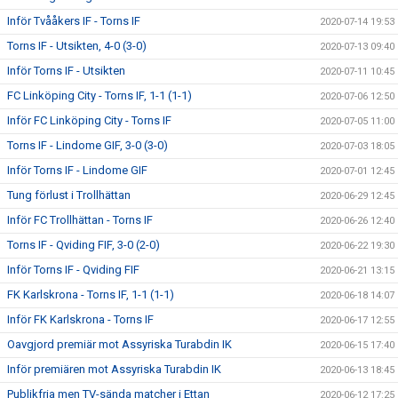
Inför Tvååkers IF - Torns IF
2020-07-14 19:53
Torns IF - Utsikten, 4-0 (3-0)
2020-07-13 09:40
Inför Torns IF - Utsikten
2020-07-11 10:45
FC Linköping City - Torns IF, 1-1 (1-1)
2020-07-06 12:50
Inför FC Linköping City - Torns IF
2020-07-05 11:00
Torns IF - Lindome GIF, 3-0 (3-0)
2020-07-03 18:05
Inför Torns IF - Lindome GIF
2020-07-01 12:45
Tung förlust i Trollhättan
2020-06-29 12:45
Inför FC Trollhättan - Torns IF
2020-06-26 12:40
Torns IF - Qviding FIF, 3-0 (2-0)
2020-06-22 19:30
Inför Torns IF - Qviding FIF
2020-06-21 13:15
FK Karlskrona - Torns IF, 1-1 (1-1)
2020-06-18 14:07
Inför FK Karlskrona - Torns IF
2020-06-17 12:55
Oavgjord premiär mot Assyriska Turabdin IK
2020-06-15 17:40
Inför premiären mot Assyriska Turabdin IK
2020-06-13 18:45
Publikfria men TV-sända matcher i Ettan
2020-06-12 17:25