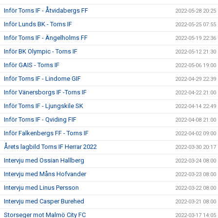
Inför Torns IF - Åtvidabergs FF
2022-05-28 20:25
Inför Lunds BK - Torns IF
2022-05-25 07:55
Inför Torns IF - Ängelholms FF
2022-05-19 22:36
Inför BK Olympic - Torns IF
2022-05-12 21:30
Inför GAIS - Torns IF
2022-05-06 19:00
Inför Torns IF - Lindome GIF
2022-04-29 22:39
Inför Vänersborgs IF -Torns IF
2022-04-22 21:00
Inför Torns IF - Ljungskile SK
2022-04-14 22:49
Inför Torns IF - Qviding FIF
2022-04-08 21:00
Inför Falkenbergs FF - Torns IF
2022-04-02 09:00
Årets lagbild Torns IF Herrar 2022
2022-03-30 20:17
Intervju med Ossian Hallberg
2022-03-24 08:00
Intervju med Måns Hofvander
2022-03-23 08:00
Intervju med Linus Persson
2022-03-22 08:00
Intervju med Casper Burehed
2022-03-21 08:00
Storseger mot Malmö City FC
2022-03-17 14:05