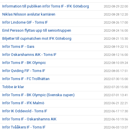
Information till publiken inför Torns IF - IFK Göteborg
2022-08-29 22:00
Niklas Nilsson avslutar karriären
2022-08-28 12:20
Inför Lindome GIF - Torns IF
2022-08-26 17:00
Emil Persson flyttas upp till seniortruppen
2022-08-24 16:00
Biljetter till cupmatchen mot IFK Göteborg
2022-08-21 15:30
Inför Torns IF - Gais
2022-08-19 22:15
Inför Oskarshamns AIK - Torns IF
2022-08-12 16:00
Inför Torns IF - BK Olympic
2022-08-10 09:24
Inför Qviding FIF - Torns IF
2022-08-05 17:51
Inför Torns IF - FC Trollhättan
2022-07-30 15:00
Tobbe är klar
2022-07-20 15:00
Inför Torns IF - BK Olympic (Svenska cupen)
2022-07-01 13:41
Inför Torns IF - IFK Malmö
2022-06-21 22:21
Inför IK Oddevold - Torns IF
2022-06-17 17:30
Inför Torns IF - Oskarshamns AIK
2022-06-10 19:56
Inför Tvååkers IF - Torns IF
2022-06-03 13:07