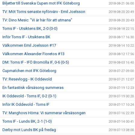
Biljetter till Svenska Cupen mot IFK Göteborg
2018-08-21 06:00
TV: Möt Torns senaste nyförvärv - Emil Joelsson
2018-08-20 20:49
TV: Dino Mesic: "Vi är här för att utmana"
2018-08-20 20:43
Torns IF - Utsiktens BK, 2-0 (0-0)
2018-08-18 22:15
Inför Torns IF - Utsiktens BK
2018-08-17 16:30
Välkommen Emil Joelsson #17
2018-08-14 10:22
Välkommen Alexander Fioretos #13
2018-08-12 17:56
DM: Torns IF - IFÖ Bromölla IF, 0-6 (0-5)
2018-08-03 16:40
Cupmatchen mot IFK Göteborg
2018-07-27 09:00
TV: Resevlogg - IK Oddevold
2018-07-21 12:07
En fantastisk vårsäsong summeras
2018-07-19 12:23
IK Oddevold - Torns IF, 0-2 (0-1)
2018-07-19 00:20
Inför IK Oddevold - Torns IF
2018-07-17 10:24
TV: Manghovs Hörna: Vi summerar vårsäsongen
2018-07-16 22:39
Torns IF - Lunds BK, 2-1 (1-0)
2018-07-14 00:41
Derby mot Lunds BK på fredag
2018-07-13 08:00