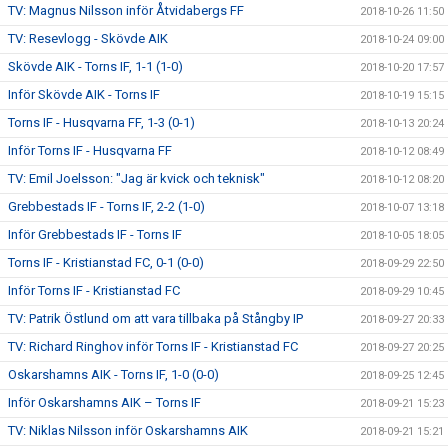
TV: Magnus Nilsson inför Åtvidabergs FF
2018-10-26 11:50
TV: Resevlogg - Skövde AIK
2018-10-24 09:00
Skövde AIK - Torns IF, 1-1 (1-0)
2018-10-20 17:57
Inför Skövde AIK - Torns IF
2018-10-19 15:15
Torns IF - Husqvarna FF, 1-3 (0-1)
2018-10-13 20:24
Inför Torns IF - Husqvarna FF
2018-10-12 08:49
TV: Emil Joelsson: "Jag är kvick och teknisk"
2018-10-12 08:20
Grebbestads IF - Torns IF, 2-2 (1-0)
2018-10-07 13:18
Inför Grebbestads IF - Torns IF
2018-10-05 18:05
Torns IF - Kristianstad FC, 0-1 (0-0)
2018-09-29 22:50
Inför Torns IF - Kristianstad FC
2018-09-29 10:45
TV: Patrik Östlund om att vara tillbaka på Stångby IP
2018-09-27 20:33
TV: Richard Ringhov inför Torns IF - Kristianstad FC
2018-09-27 20:25
Oskarshamns AIK - Torns IF, 1-0 (0-0)
2018-09-25 12:45
Inför Oskarshamns AIK – Torns IF
2018-09-21 15:23
TV: Niklas Nilsson inför Oskarshamns AIK
2018-09-21 15:21