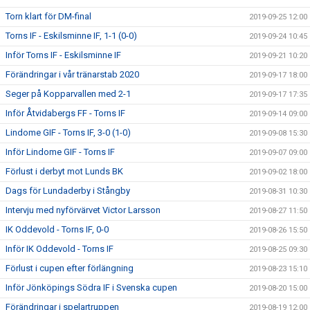
Torn klart för DM-final
2019-09-25 12:00
Torns IF - Eskilsminne IF, 1-1 (0-0)
2019-09-24 10:45
Inför Torns IF - Eskilsminne IF
2019-09-21 10:20
Förändringar i vår tränarstab 2020
2019-09-17 18:00
Seger på Kopparvallen med 2-1
2019-09-17 17:35
Inför Åtvidabergs FF - Torns IF
2019-09-14 09:00
Lindome GIF - Torns IF, 3-0 (1-0)
2019-09-08 15:30
Inför Lindome GIF - Torns IF
2019-09-07 09:00
Förlust i derbyt mot Lunds BK
2019-09-02 18:00
Dags för Lundaderby i Stångby
2019-08-31 10:30
Intervju med nyförvärvet Victor Larsson
2019-08-27 11:50
IK Oddevold - Torns IF, 0-0
2019-08-26 15:50
Inför IK Oddevold - Torns IF
2019-08-25 09:30
Förlust i cupen efter förlängning
2019-08-23 15:10
Inför Jönköpings Södra IF i Svenska cupen
2019-08-20 15:00
Förändringar i spelartruppen
2019-08-19 12:00