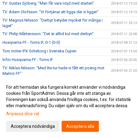
TV: Gustav Sjöberg: "Man får vara nöjd med starten"
2018-07-12 19:23
TV: Adam Olofsson: "Vi förtjänar att ligga där vi ligger"
2018-07-12 19:13
TV: Magnus Nilsson: "Derbyt betyder mycket för många i
2018-07-11 23:13
laget"
TV: Philip Mårtensson: "Det är alltid kul med derbyn"
2018-07-11 23:08
Husqvarna FF - Torns IF, 0-1 (0-0)
2018-07-08 21:13
Torn möter IFK Göteborg i Svenska Cupen
2018-07-07 13:54
Inför Husqvarna FF - Torns IF
2018-07-06 20:00
TV: Niklas Nilsson: "Med lite tur hade vi fått ett poäng mot
2018-07-05 21:03
Malmö FF"
TV: Richard Ringhov: "Finns inga lag som man ska
2018-07-05 20:33
underskatta"
För att hemsidan ska fungera korrekt använder vi nödvändiga
cookies från SportAdmin. Dessa går inte att stänga av.
Malmö FF - Torns IF, 3-1 (1-0, 0-0, 2-1)
2018-07-03 14:30
Föreningen kan också använda frivilliga cookies, t.ex. för statistik
Lottning av Svenska Cupen
2018-07-02 14:22
eller marknadsföring. Du väljer själv om du vill acceptera dessa.
Torns IF – Skövde AIK, 2-1 (1-0)
2018-06-30 21:22
Anpassa dina val
Inför Torns IF - Skövde AIK
2018-06-29 10:45
Acceptera nödvändiga
Acceptera alla
Eslövs BK - Torns IF, 0-2 e.f. (0-0)
2018-06-27 08:15
TV: Niklas Nilsson efter Eslövs BK - Torns IF