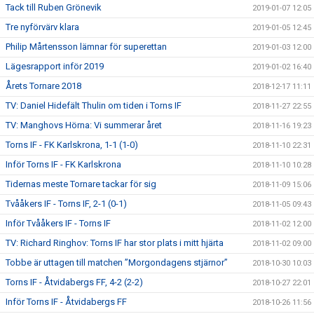
Tack till Ruben Grönevik
2019-01-07 12:05
Tre nyförvärv klara
2019-01-05 12:45
Philip Mårtensson lämnar för superettan
2019-01-03 12:00
Lägesrapport inför 2019
2019-01-02 16:40
Årets Tornare 2018
2018-12-17 11:11
TV: Daniel Hidefält Thulin om tiden i Torns IF
2018-11-27 22:55
TV: Manghovs Hörna: Vi summerar året
2018-11-16 19:23
Torns IF - FK Karlskrona, 1-1 (1-0)
2018-11-10 22:31
Inför Torns IF - FK Karlskrona
2018-11-10 10:28
Tidernas meste Tornare tackar för sig
2018-11-09 15:06
Tvååkers IF - Torns IF, 2-1 (0-1)
2018-11-05 09:43
Inför Tvååkers IF - Torns IF
2018-11-02 12:00
TV: Richard Ringhov: Torns IF har stor plats i mitt hjärta
2018-11-02 09:00
Tobbe är uttagen till matchen ”Morgondagens stjärnor”
2018-10-30 10:03
Torns IF - Åtvidabergs FF, 4-2 (2-2)
2018-10-27 22:01
Inför Torns IF - Åtvidabergs FF
2018-10-26 11:56