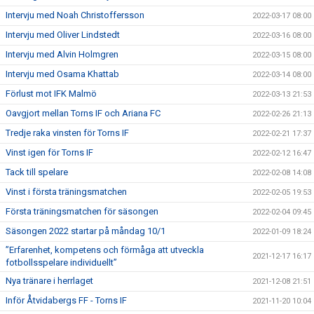
Intervju med Noah Christoffersson
2022-03-17 08:00
Intervju med Oliver Lindstedt
2022-03-16 08:00
Intervju med Alvin Holmgren
2022-03-15 08:00
Intervju med Osama Khattab
2022-03-14 08:00
Förlust mot IFK Malmö
2022-03-13 21:53
Oavgjort mellan Torns IF och Ariana FC
2022-02-26 21:13
Tredje raka vinsten för Torns IF
2022-02-21 17:37
Vinst igen för Torns IF
2022-02-12 16:47
Tack till spelare
2022-02-08 14:08
Vinst i första träningsmatchen
2022-02-05 19:53
Första träningsmatchen för säsongen
2022-02-04 09:45
Säsongen 2022 startar på måndag 10/1
2022-01-09 18:24
”Erfarenhet, kompetens och förmåga att utveckla
2021-12-17 16:17
fotbollsspelare individuellt”
Nya tränare i herrlaget
2021-12-08 21:51
Inför Åtvidabergs FF - Torns IF
2021-11-20 10:04