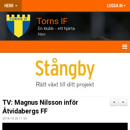
HERR
LOGGA IN
Torns IF
En klubb - ett hjärta
Herr
HERR
NYHETER
KALENDER
MATCHER
TV: Magnus Nilsson inför
<
>
TRUPPEN
Åtvidabergs FF
2018-10-26 11:50
BILDGALLERI