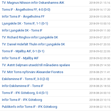
TV: Magnus Nilsson inför Oskarshamns AIK
2018-09-21 15:16
Torns IF - Ängelholms FF, 4-0 (0-0)
2018-09-16 17:20
Inför Torns IF - Ängelholms FF
2018-09-15 09:35
Ljungskile SK - Torns IF, 1-1 (0-1)
2018-09-10 00:10
Inför Ljungskile SK - Torns IF
2018-09-09 11:00
TV: Richard Ringhov inför Ljungskile SK
2018-09-07 20:57
TV: Daniel Hidefält Thulin inför Ljungskile SK
2018-09-07 20:55
Torns IF - Mjällby AIF, 0-1 (0-1)
2018-09-02 22:05
Inför Torns IF - Mjällby AIF
2018-09-02 09:30
TV: Astrit Seljmani utsedd till månadens spelare
2018-08-29 14:50
TV: Möt Torns nyförvärv Alexander Fioretos
2018-08-29 11:41
Eskilsminne IF - Torns IF, 3-0 (2-0)
2018-08-26 21:30
Inför Eskilsminne IF - Torns IF
2018-08-25 18:55
Torns IF - IFK Göteborg, 0-4 (0-1)
2018-08-24 00:10
Inför Torns IF - IFK Göteborg
2018-08-23 10:15
Publikinfo inför Torns IF - IFK Göteborg
2018-08-22 15:15