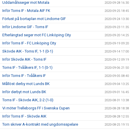
Uddamålsseger mot Motala
2020-09-28 16:30
Inför Torns IF - Motala AIF FK
2020-09-25 18:45
Förlust på bortaplan mot Lindome GIF
2020-09-24 13:30
Inför Lindome GIF - Torns IF
2020-09-23 11:35
Efterlängtad seger mot FC Linköping City
2020-09-20 14:25
Inför Torns IF - FC Linköping City
2020-09-19 09:20
Skövde AIK - Torns IF, 1-1 (0-1)
2020-09-14 17:00
Inför Skövde AIK - Torns IF
2020-09-12 09:19
Torns IF - Tvååkers IF, 1-1 (0-1)
2020-09-06 21:50
Inför Torns IF - Tvååkers IF
2020-09-05 08:40
Mållöst derby mot Lunds BK
2020-09-04 13:25
Inför derbyt mot Lunds BK
2020-09-01 16:45
Torns IF - Skövde AIK, 2-2 (1-0)
2020-08-31 13:38
Vi möter Trelleborgs FF i Svenska Cupen
2020-08-28 18:38
Inför Torns IF - Skövde AIK
2020-08-28 12:55
Torn skriver A-kontrakt med ungdomsspelare
2020-08-25 19:15