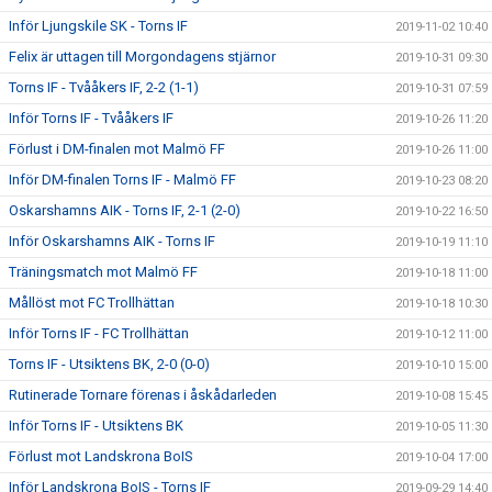
Inför Ljungskile SK - Torns IF
2019-11-02 10:40
Felix är uttagen till Morgondagens stjärnor
2019-10-31 09:30
Torns IF - Tvååkers IF, 2-2 (1-1)
2019-10-31 07:59
Inför Torns IF - Tvååkers IF
2019-10-26 11:20
Förlust i DM-finalen mot Malmö FF
2019-10-26 11:00
Inför DM-finalen Torns IF - Malmö FF
2019-10-23 08:20
Oskarshamns AIK - Torns IF, 2-1 (2-0)
2019-10-22 16:50
Inför Oskarshamns AIK - Torns IF
2019-10-19 11:10
Träningsmatch mot Malmö FF
2019-10-18 11:00
Mållöst mot FC Trollhättan
2019-10-18 10:30
Inför Torns IF - FC Trollhättan
2019-10-12 11:00
Torns IF - Utsiktens BK, 2-0 (0-0)
2019-10-10 15:00
Rutinerade Tornare förenas i åskådarleden
2019-10-08 15:45
Inför Torns IF - Utsiktens BK
2019-10-05 11:30
Förlust mot Landskrona BoIS
2019-10-04 17:00
Inför Landskrona BoIS - Torns IF
2019-09-29 14:40