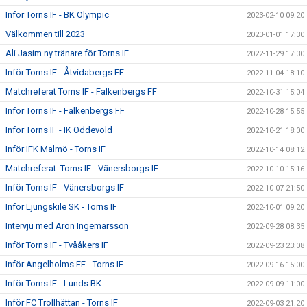
Inför Torns IF - BK Olympic
2023-02-10 09:20
Välkommen till 2023
2023-01-01 17:30
Ali Jasim ny tränare för Torns IF
2022-11-29 17:30
Inför Torns IF - Åtvidabergs FF
2022-11-04 18:10
Matchreferat Torns IF - Falkenbergs FF
2022-10-31 15:04
Inför Torns IF - Falkenbergs FF
2022-10-28 15:55
Inför Torns IF - IK Oddevold
2022-10-21 18:00
Inför IFK Malmö - Torns IF
2022-10-14 08:12
Matchreferat: Torns IF - Vänersborgs IF
2022-10-10 15:16
Inför Torns IF - Vänersborgs IF
2022-10-07 21:50
Inför Ljungskile SK - Torns IF
2022-10-01 09:20
Intervju med Aron Ingemarsson
2022-09-28 08:35
Inför Torns IF - Tvååkers IF
2022-09-23 23:08
Inför Ängelholms FF - Torns IF
2022-09-16 15:00
Inför Torns IF - Lunds BK
2022-09-09 11:00
Inför FC Trollhättan - Torns IF
2022-09-03 21:20