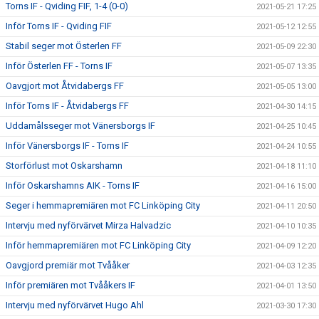
Torns IF - Qviding FIF, 1-4 (0-0)
2021-05-21 17:25
Inför Torns IF - Qviding FIF
2021-05-12 12:55
Stabil seger mot Österlen FF
2021-05-09 22:30
Inför Österlen FF - Torns IF
2021-05-07 13:35
Oavgjort mot Åtvidabergs FF
2021-05-05 13:00
Inför Torns IF - Åtvidabergs FF
2021-04-30 14:15
Uddamålsseger mot Vänersborgs IF
2021-04-25 10:45
Inför Vänersborgs IF - Torns IF
2021-04-24 10:55
Storförlust mot Oskarshamn
2021-04-18 11:10
Inför Oskarshamns AIK - Torns IF
2021-04-16 15:00
Seger i hemmapremiären mot FC Linköping City
2021-04-11 20:50
Intervju med nyförvärvet Mirza Halvadzic
2021-04-10 10:35
Inför hemmapremiären mot FC Linköping City
2021-04-09 12:20
Oavgjord premiär mot Tvååker
2021-04-03 12:35
Inför premiären mot Tvååkers IF
2021-04-01 13:50
Intervju med nyförvärvet Hugo Ahl
2021-03-30 17:30