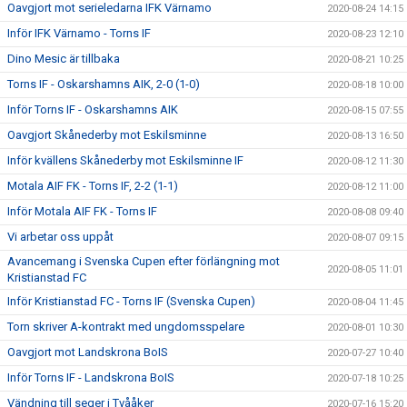
Oavgjort mot serieledarna IFK Värnamo
2020-08-24 14:15
Inför IFK Värnamo - Torns IF
2020-08-23 12:10
Dino Mesic är tillbaka
2020-08-21 10:25
Torns IF - Oskarshamns AIK, 2-0 (1-0)
2020-08-18 10:00
Inför Torns IF - Oskarshamns AIK
2020-08-15 07:55
Oavgjort Skånederby mot Eskilsminne
2020-08-13 16:50
Inför kvällens Skånederby mot Eskilsminne IF
2020-08-12 11:30
Motala AIF FK - Torns IF, 2-2 (1-1)
2020-08-12 11:00
Inför Motala AIF FK - Torns IF
2020-08-08 09:40
Vi arbetar oss uppåt
2020-08-07 09:15
Avancemang i Svenska Cupen efter förlängning mot
2020-08-05 11:01
Kristianstad FC
Inför Kristianstad FC - Torns IF (Svenska Cupen)
2020-08-04 11:45
Torn skriver A-kontrakt med ungdomsspelare
2020-08-01 10:30
Oavgjort mot Landskrona BoIS
2020-07-27 10:40
Inför Torns IF - Landskrona BoIS
2020-07-18 10:25
Vändning till seger i Tvååker
2020-07-16 15:20