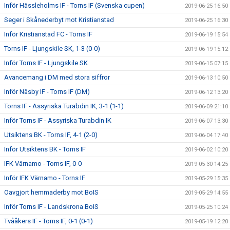
Inför Hässleholms IF - Torns IF (Svenska cupen)
2019-06-25 16:50
Seger i Skånederbyt mot Kristianstad
2019-06-25 16:30
Inför Kristianstad FC - Torns IF
2019-06-19 15:54
Torns IF - Ljungskile SK, 1-3 (0-0)
2019-06-19 15:12
Inför Torns IF - Ljungskile SK
2019-06-15 07:15
Avancemang i DM med stora siffror
2019-06-13 10:50
Inför Näsby IF - Torns IF (DM)
2019-06-12 13:20
Torns IF - Assyriska Turabdin IK, 3-1 (1-1)
2019-06-09 21:10
Inför Torns IF - Assyriska Turabdin IK
2019-06-07 13:30
Utsiktens BK - Torns IF, 4-1 (2-0)
2019-06-04 17:40
Inför Utsiktens BK - Torns IF
2019-06-02 10:20
IFK Värnamo - Torns IF, 0-0
2019-05-30 14:25
Inför IFK Värnamo - Torns IF
2019-05-29 15:35
Oavgjort hemmaderby mot BoIS
2019-05-29 14:55
Inför Torns IF - Landskrona BoIS
2019-05-25 10:24
Tvååkers IF - Torns IF, 0-1 (0-1)
2019-05-19 12:20