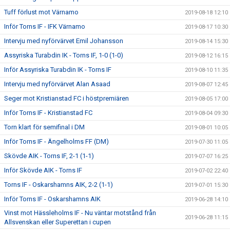
Tuff förlust mot Värnamo
2019-08-18 12:10
Inför Torns IF - IFK Värnamo
2019-08-17 10:30
Intervju med nyförvärvet Emil Johansson
2019-08-14 15:30
Assyriska Turabdin IK - Torns IF, 1-0 (1-0)
2019-08-12 16:15
Inför Assyriska Turabdin IK - Torns IF
2019-08-10 11:35
Intervju med nyförvärvet Alan Asaad
2019-08-07 12:45
Seger mot Kristianstad FC i höstpremiären
2019-08-05 17:00
Inför Torns IF - Kristianstad FC
2019-08-04 09:30
Torn klart för semifinal i DM
2019-08-01 10:05
Inför Torns IF - Ängelholms FF (DM)
2019-07-30 11:05
Skövde AIK - Torns IF, 2-1 (1-1)
2019-07-07 16:25
Inför Skövde AIK - Torns IF
2019-07-02 22:40
Torns IF - Oskarshamns AIK, 2-2 (1-1)
2019-07-01 15:30
Inför Torns IF - Oskarshamns AIK
2019-06-28 14:10
Vinst mot Hässleholms IF - Nu väntar motstånd från
2019-06-28 11:15
Allsvenskan eller Superettan i cupen