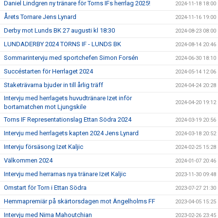
Daniel Lindgren ny tränare för Torns IFs herrlag 2025!
2024-11-18 18:00
Årets Tornare Jens Lynard
2024-11-16 19:00
Derby mot Lunds BK 27 augusti kl 18:30
2024-08-23 08:00
LUNDADERBY 2024 TORNS IF - LUNDS BK
2024-08-14 20:46
Sommarintervju med sportchefen Simon Forsén
2024-06-30 18:10
Succéstarten för Herrlaget 2024
2024-05-14 12:06
Staketrävarna bjuder in till årlig träff
2024-04-24 20:28
Intervju med herrlagets huvudtränare Izet inför
2024-04-20 19:12
bortamatchen mot Ljungskile
Torns IF Representationslag Ettan Södra 2024
2024-03-19 20:56
Intervju med herrlagets kapten 2024 Jens Lynard
2024-03-18 20:52
Intervju försäsong Izet Kaljic
2024-02-25 15:28
Välkommen 2024
2024-01-07 20:46
Intervju med herrarnas nya tränare Izet Kaljic
2023-11-30 09:48
Omstart för Torn i Ettan Södra
2023-07-27 21:30
Hemmapremiär på skärtorsdagen mot Ängelholms FF
2023-04-05 15:25
Intervju med Nima Mahoutchian
2023-02-26 23:45