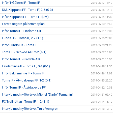
Inför Tvååkers IF - Torns IF
2019-05-17 16:40
DM: Klippans FF - Torns IF, 2-6 (0-3)
2019-05-15 19:15
Inför Klippans FF - Torns IF (DM)
2019-05-14 11:30
Första segern på hemmaplan
2019-05-13 15:40
Inför Torns IF - Lindome GIF
2019-05-11 10:30
Lunds BK - Torns IF, 2-2 (1-1)
2019-05-05 23:00
Inför Lunds BK - Torns IF
2019-05-03 21:25
Torns IF - Skövde AIK, 2-2 (1-1)
2019-05-02 16:00
Inför Torns IF - Skövde AIK
2019-05-01 10:50
Eskilsminne IF - Torns IF, 0-1 (0-1)
2019-04-28 11:30
Inför Eskilsminne IF - Torns IF
2019-04-26 17:08
Torns IF - Åtvidabergs FF, 1-2 (0-1)
2019-04-23 22:20
Inför Torns IF - Åtvidabergs FF
2019-04-22 10:35
Intervju med nyförvärvet Michel "Dado" Termanini
2019-04-21 09:40
FC Trollhättan - Torns IF, 1-2 (1-1)
2019-04-14 13:10
Intervju med nyförvärvet Truls Verngren
2019-04-13 10:10