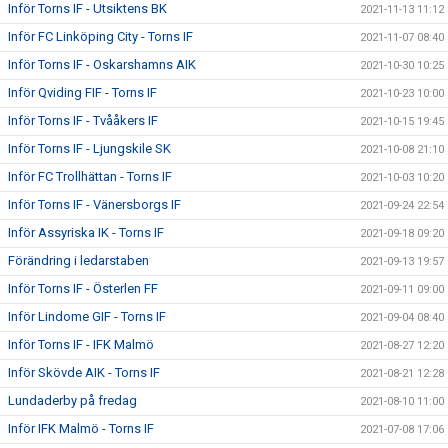
Inför Torns IF - Utsiktens BK
2021-11-13 11:12
Inför FC Linköping City - Torns IF
2021-11-07 08:40
Inför Torns IF - Oskarshamns AIK
2021-10-30 10:25
Inför Qviding FIF - Torns IF
2021-10-23 10:00
Inför Torns IF - Tvååkers IF
2021-10-15 19:45
Inför Torns IF - Ljungskile SK
2021-10-08 21:10
Inför FC Trollhättan - Torns IF
2021-10-03 10:20
Inför Torns IF - Vänersborgs IF
2021-09-24 22:54
Inför Assyriska IK - Torns IF
2021-09-18 09:20
Förändring i ledarstaben
2021-09-13 19:57
Inför Torns IF - Österlen FF
2021-09-11 09:00
Inför Lindome GIF - Torns IF
2021-09-04 08:40
Inför Torns IF - IFK Malmö
2021-08-27 12:20
Inför Skövde AIK - Torns IF
2021-08-21 12:28
Lundaderby på fredag
2021-08-10 11:00
Inför IFK Malmö - Torns IF
2021-07-08 17:06