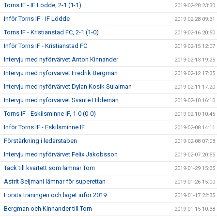
Torns IF - IF Lödde, 2-1 (1-1)
2019-02-28 23:30
Inför Torns IF - IF Lödde
2019-02-28 09:31
Torns IF - Kristianstad FC, 2-1 (1-0)
2019-02-16 20:50
Inför Torns IF - Kristianstad FC
2019-02-15 12:07
Intervju med nyförvärvet Anton Kinnander
2019-02-13 19:25
Intervju med nyförvärvet Fredrik Bergman
2019-02-12 17:35
Intervju med nyförvärvet Dylan Kosik Sulaiman
2019-02-11 17:20
Intervju med nyförvärvet Svante Hildeman
2019-02-10 16:10
Torns IF - Eskilsminne IF, 1-0 (0-0)
2019-02-10 10:45
Inför Torns IF - Eskilsminne IF
2019-02-08 14:11
Förstärkning i ledarstaben
2019-02-08 07:08
Intervju med nyförvärvet Felix Jakobsson
2019-02-07 20:55
Tack till kvartett som lämnar Torn
2019-01-29 15:35
Astrit Seljmani lämnar för superettan
2019-01-26 15:00
Första träningen och läget inför 2019
2019-01-17 22:35
Bergman och Kinnander till Torn
2019-01-15 10:38