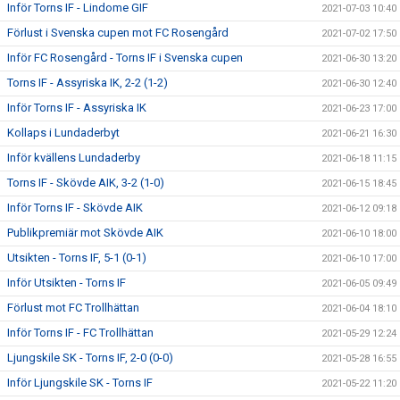
Inför Torns IF - Lindome GIF
2021-07-03 10:40
Förlust i Svenska cupen mot FC Rosengård
2021-07-02 17:50
Inför FC Rosengård - Torns IF i Svenska cupen
2021-06-30 13:20
Torns IF - Assyriska IK, 2-2 (1-2)
2021-06-30 12:40
Inför Torns IF - Assyriska IK
2021-06-23 17:00
Kollaps i Lundaderbyt
2021-06-21 16:30
Inför kvällens Lundaderby
2021-06-18 11:15
Torns IF - Skövde AIK, 3-2 (1-0)
2021-06-15 18:45
Inför Torns IF - Skövde AIK
2021-06-12 09:18
Publikpremiär mot Skövde AIK
2021-06-10 18:00
Utsikten - Torns IF, 5-1 (0-1)
2021-06-10 17:00
Inför Utsikten - Torns IF
2021-06-05 09:49
Förlust mot FC Trollhättan
2021-06-04 18:10
Inför Torns IF - FC Trollhättan
2021-05-29 12:24
Ljungskile SK - Torns IF, 2-0 (0-0)
2021-05-28 16:55
Inför Ljungskile SK - Torns IF
2021-05-22 11:20