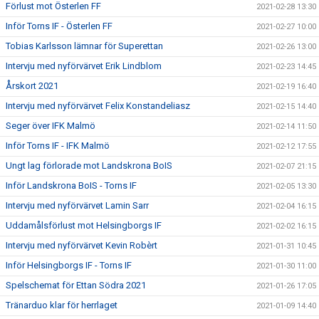
Förlust mot Österlen FF
2021-02-28 13:30
Inför Torns IF - Österlen FF
2021-02-27 10:00
Tobias Karlsson lämnar för Superettan
2021-02-26 13:00
Intervju med nyförvärvet Erik Lindblom
2021-02-23 14:45
Årskort 2021
2021-02-19 16:40
Intervju med nyförvärvet Felix Konstandeliasz
2021-02-15 14:40
Seger över IFK Malmö
2021-02-14 11:50
Inför Torns IF - IFK Malmö
2021-02-12 17:55
Ungt lag förlorade mot Landskrona BoIS
2021-02-07 21:15
Inför Landskrona BoIS - Torns IF
2021-02-05 13:30
Intervju med nyförvärvet Lamin Sarr
2021-02-04 16:15
Uddamålsförlust mot Helsingborgs IF
2021-02-02 16:15
Intervju med nyförvärvet Kevin Robèrt
2021-01-31 10:45
Inför Helsingborgs IF - Torns IF
2021-01-30 11:00
Spelschemat för Ettan Södra 2021
2021-01-26 17:05
Tränarduo klar för herrlaget
2021-01-09 14:40