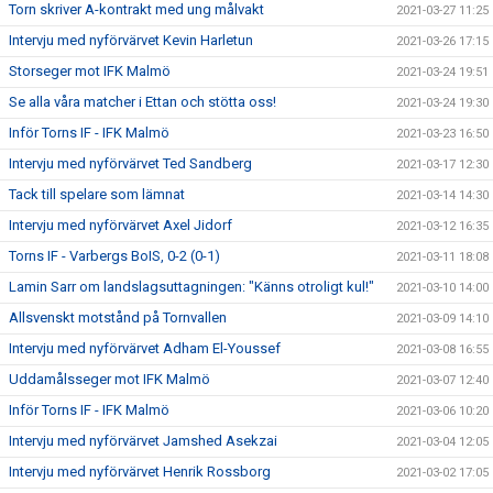
Torn skriver A-kontrakt med ung målvakt
2021-03-27 11:25
Intervju med nyförvärvet Kevin Harletun
2021-03-26 17:15
Storseger mot IFK Malmö
2021-03-24 19:51
Se alla våra matcher i Ettan och stötta oss!
2021-03-24 19:30
Inför Torns IF - IFK Malmö
2021-03-23 16:50
Intervju med nyförvärvet Ted Sandberg
2021-03-17 12:30
Tack till spelare som lämnat
2021-03-14 14:30
Intervju med nyförvärvet Axel Jidorf
2021-03-12 16:35
Torns IF - Varbergs BoIS, 0-2 (0-1)
2021-03-11 18:08
Lamin Sarr om landslagsuttagningen: "Känns otroligt kul!"
2021-03-10 14:00
Allsvenskt motstånd på Tornvallen
2021-03-09 14:10
Intervju med nyförvärvet Adham El-Youssef
2021-03-08 16:55
Uddamålsseger mot IFK Malmö
2021-03-07 12:40
Inför Torns IF - IFK Malmö
2021-03-06 10:20
Intervju med nyförvärvet Jamshed Asekzai
2021-03-04 12:05
Intervju med nyförvärvet Henrik Rossborg
2021-03-02 17:05