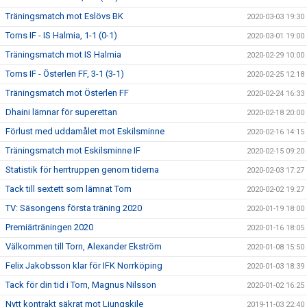
Träningsmatch mot Eslövs BK
2020-03-03 19:30
Torns IF - IS Halmia, 1-1 (0-1)
2020-03-01 19:00
Träningsmatch mot IS Halmia
2020-02-29 10:00
Torns IF - Österlen FF, 3-1 (3-1)
2020-02-25 12:18
Träningsmatch mot Österlen FF
2020-02-24 16:33
Dhaini lämnar för superettan
2020-02-18 20:00
Förlust med uddamålet mot Eskilsminne
2020-02-16 14:15
Träningsmatch mot Eskilsminne IF
2020-02-15 09:20
Statistik för herrtruppen genom tiderna
2020-02-03 17:27
Tack till sextett som lämnat Torn
2020-02-02 19:27
TV: Säsongens första träning 2020
2020-01-19 18:00
Premiärträningen 2020
2020-01-16 18:05
Välkommen till Torn, Alexander Ekström
2020-01-08 15:50
Felix Jakobsson klar för IFK Norrköping
2020-01-03 18:39
Tack för din tid i Torn, Magnus Nilsson
2020-01-02 16:25
Nytt kontrakt säkrat mot Ljungskile
2019-11-03 22:40