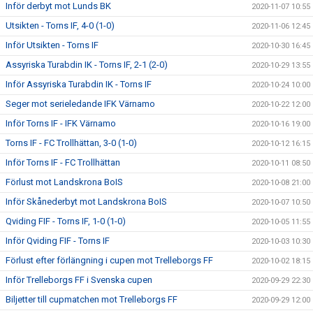
Inför derbyt mot Lunds BK
2020-11-07 10:55
Utsikten - Torns IF, 4-0 (1-0)
2020-11-06 12:45
Inför Utsikten - Torns IF
2020-10-30 16:45
Assyriska Turabdin IK - Torns IF, 2-1 (2-0)
2020-10-29 13:55
Inför Assyriska Turabdin IK - Torns IF
2020-10-24 10:00
Seger mot serieledande IFK Värnamo
2020-10-22 12:00
Inför Torns IF - IFK Värnamo
2020-10-16 19:00
Torns IF - FC Trollhättan, 3-0 (1-0)
2020-10-12 16:15
Inför Torns IF - FC Trollhättan
2020-10-11 08:50
Förlust mot Landskrona BoIS
2020-10-08 21:00
Inför Skånederbyt mot Landskrona BoIS
2020-10-07 10:50
Qviding FIF - Torns IF, 1-0 (1-0)
2020-10-05 11:55
Inför Qviding FIF - Torns IF
2020-10-03 10:30
Förlust efter förlängning i cupen mot Trelleborgs FF
2020-10-02 18:15
Inför Trelleborgs FF i Svenska cupen
2020-09-29 22:30
Biljetter till cupmatchen mot Trelleborgs FF
2020-09-29 12:00