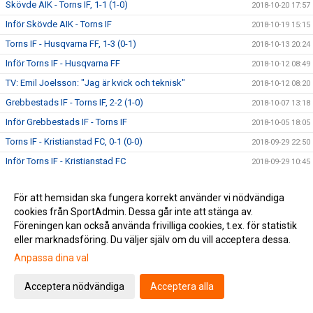
Skövde AIK - Torns IF, 1-1 (1-0)
2018-10-20 17:57
Inför Skövde AIK - Torns IF
2018-10-19 15:15
Torns IF - Husqvarna FF, 1-3 (0-1)
2018-10-13 20:24
Inför Torns IF - Husqvarna FF
2018-10-12 08:49
TV: Emil Joelsson: "Jag är kvick och teknisk"
2018-10-12 08:20
Grebbestads IF - Torns IF, 2-2 (1-0)
2018-10-07 13:18
Inför Grebbestads IF - Torns IF
2018-10-05 18:05
Torns IF - Kristianstad FC, 0-1 (0-0)
2018-09-29 22:50
Inför Torns IF - Kristianstad FC
2018-09-29 10:45
TV: Patrik Östlund om att vara tillbaka på Stångby IP
2018-09-27 20:33
För att hemsidan ska fungera korrekt använder vi nödvändiga
TV: Richard Ringhov inför Torns IF - Kristianstad FC
2018-09-27 20:25
cookies från SportAdmin. Dessa går inte att stänga av.
Oskarshamns AIK - Torns IF, 1-0 (0-0)
2018-09-25 12:45
Föreningen kan också använda frivilliga cookies, t.ex. för statistik
Inför Oskarshamns AIK – Torns IF
eller marknadsföring. Du väljer själv om du vill acceptera dessa.
2018-09-21 15:23
Anpassa dina val
TV: Niklas Nilsson inför Oskarshamns AIK
2018-09-21 15:21
TV: Magnus Nilsson inför Oskarshamns AIK
2018-09-21 15:16
Acceptera nödvändiga
Acceptera alla
Torns IF - Ängelholms FF, 4-0 (0-0)
2018-09-16 17:20