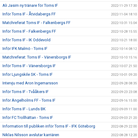
Ali Jasim ny tränare för Torns IF
2022-11-29 17:30
Inför Torns IF - Åtvidabergs FF
2022-11-04 18:10
Matchreferat Torns IF - Falkenbergs FF
2022-10-31 15:04
Inför Torns IF - Falkenbergs FF
2022-10-28 15:55
Inför Torns IF - IK Oddevold
2022-10-21 18:00
Inför IFK Malmö - Torns IF
2022-10-14 08:12
Matchreferat: Torns IF - Vänersborgs IF
2022-10-10 15:16
Inför Torns IF - Vänersborgs IF
2022-10-07 21:50
Inför Ljungskile SK - Torns IF
2022-10-01 09:20
Intervju med Aron Ingemarsson
2022-09-28 08:35
Inför Torns IF - Tvååkers IF
2022-09-23 23:08
Inför Ängelholms FF - Torns IF
2022-09-16 15:00
Inför Torns IF - Lunds BK
2022-09-09 11:00
Inför FC Trollhättan - Torns IF
2022-09-03 21:20
Information till publiken inför Torns IF - IFK Göteborg
2022-08-29 22:00
Niklas Nilsson avslutar karriären
2022-08-28 12:20