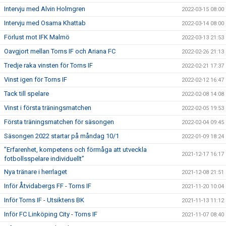
Intervju med Alvin Holmgren
2022-03-15 08:00
Intervju med Osama Khattab
2022-03-14 08:00
Förlust mot IFK Malmö
2022-03-13 21:53
Oavgjort mellan Torns IF och Ariana FC
2022-02-26 21:13
Tredje raka vinsten för Torns IF
2022-02-21 17:37
Vinst igen för Torns IF
2022-02-12 16:47
Tack till spelare
2022-02-08 14:08
Vinst i första träningsmatchen
2022-02-05 19:53
Första träningsmatchen för säsongen
2022-02-04 09:45
Säsongen 2022 startar på måndag 10/1
2022-01-09 18:24
”Erfarenhet, kompetens och förmåga att utveckla
2021-12-17 16:17
fotbollsspelare individuellt”
Nya tränare i herrlaget
2021-12-08 21:51
Inför Åtvidabergs FF - Torns IF
2021-11-20 10:04
Inför Torns IF - Utsiktens BK
2021-11-13 11:12
Inför FC Linköping City - Torns IF
2021-11-07 08:40