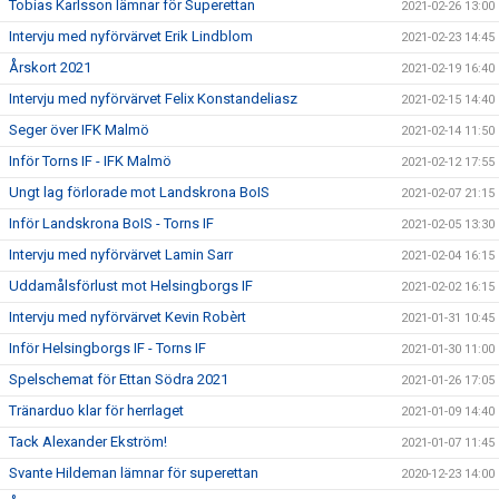
Tobias Karlsson lämnar för Superettan
2021-02-26 13:00
Intervju med nyförvärvet Erik Lindblom
2021-02-23 14:45
Årskort 2021
2021-02-19 16:40
Intervju med nyförvärvet Felix Konstandeliasz
2021-02-15 14:40
Seger över IFK Malmö
2021-02-14 11:50
Inför Torns IF - IFK Malmö
2021-02-12 17:55
Ungt lag förlorade mot Landskrona BoIS
2021-02-07 21:15
Inför Landskrona BoIS - Torns IF
2021-02-05 13:30
Intervju med nyförvärvet Lamin Sarr
2021-02-04 16:15
Uddamålsförlust mot Helsingborgs IF
2021-02-02 16:15
Intervju med nyförvärvet Kevin Robèrt
2021-01-31 10:45
Inför Helsingborgs IF - Torns IF
2021-01-30 11:00
Spelschemat för Ettan Södra 2021
2021-01-26 17:05
Tränarduo klar för herrlaget
2021-01-09 14:40
Tack Alexander Ekström!
2021-01-07 11:45
Svante Hildeman lämnar för superettan
2020-12-23 14:00