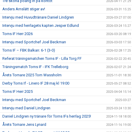
Tre sköna poäng in på kontot
2026-04-11 21:29
Anders Arnslätt stiger av!
2026-03-31 15:25
Intervju med Huvudtränare Daniel Lindgren
2026-03-27 07:00
Intervju med herrlagets kapten Jesper Edlund
2026-03-24 15:27
Torns IF Herr 2026
2026-03-20 08:19
Intervju med Sportchef Joel Beckman
2026-03-03 17:50
Torns IF – FBK Balkan: 6-1 (3-0)
2026-02-28 17:25
Referat träningsmatchen Torns IF - Lilla Torg FF
2026-02-22 20:45
Träningsmatch Torns IF - IFK Trelleborg
2026-02-07 21:24
Årets Tornare 2025 Tom Wassholm
2025-11-01 18:30
Derby Torns If - Linero IF 28 maj kl 19:00
2025-05-27 08:52
Torns IF Herr 2025
2025-04-04 15:14
Intervju med Sportchef Joel Beckman
2025-03-27
Intervju med Daniel Lindgren
2025-03-24 13:30
Daniel Lindgren ny tränare för Torns IFs herrlag 2025!
2024-11-18 18:00
Årets Tornare Jens Lynard
2024-11-16 19:00