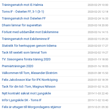
Träningsmatch mot IS Halmia
2020-02-29 10:00
Torns IF - Österlen FF, 3-1 (3-1)
2020-02-25 12:18
Träningsmatch mot Österlen FF
2020-02-24 16:33
Dhaini lämnar för superettan
2020-02-18 20:00
Förlust med uddamålet mot Eskilsminne
2020-02-16 14:15
Träningsmatch mot Eskilsminne IF
2020-02-15 09:20
Statistik för herrtruppen genom tiderna
2020-02-03 17:27
Tack till sextett som lämnat Torn
2020-02-02 19:27
TV: Säsongens första träning 2020
2020-01-19 18:00
Premiärträningen 2020
2020-01-16 18:05
Välkommen till Torn, Alexander Ekström
2020-01-08 15:50
Felix Jakobsson klar för IFK Norrköping
2020-01-03 18:39
Tack för din tid i Torn, Magnus Nilsson
2020-01-02 16:25
Nytt kontrakt säkrat mot Ljungskile
2019-11-03 22:40
Inför Ljungskile SK - Torns IF
2019-11-02 10:40
Felix är uttagen till Morgondagens stjärnor
2019-10-31 09:30