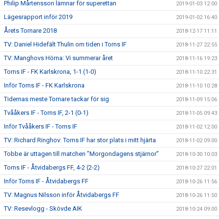
Philip Mårtensson lämnar för superettan
2019-01-03 12:00
Lägesrapport inför 2019
2019-01-02 16:40
Årets Tornare 2018
2018-12-17 11:11
TV: Daniel Hidefält Thulin om tiden i Torns IF
2018-11-27 22:55
TV: Manghovs Hörna: Vi summerar året
2018-11-16 19:23
Torns IF - FK Karlskrona, 1-1 (1-0)
2018-11-10 22:31
Inför Torns IF - FK Karlskrona
2018-11-10 10:28
Tidernas meste Tornare tackar för sig
2018-11-09 15:06
Tvååkers IF - Torns IF, 2-1 (0-1)
2018-11-05 09:43
Inför Tvååkers IF - Torns IF
2018-11-02 12:00
TV: Richard Ringhov: Torns IF har stor plats i mitt hjärta
2018-11-02 09:00
Tobbe är uttagen till matchen ”Morgondagens stjärnor”
2018-10-30 10:03
Torns IF - Åtvidabergs FF, 4-2 (2-2)
2018-10-27 22:01
Inför Torns IF - Åtvidabergs FF
2018-10-26 11:56
TV: Magnus Nilsson inför Åtvidabergs FF
2018-10-26 11:50
TV: Resevlogg - Skövde AIK
2018-10-24 09:00