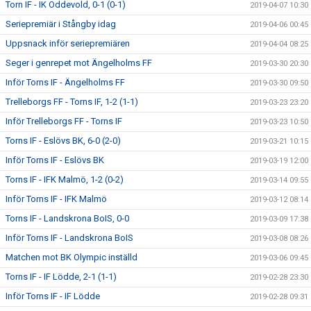
Torn IF - IK Oddevold, 0-1 (0-1)
2019-04-07 10:30
Seriepremiär i Stångby idag
2019-04-06 00:45
Uppsnack inför seriepremiären
2019-04-04 08:25
Seger i genrepet mot Ängelholms FF
2019-03-30 20:30
Inför Torns IF - Ängelholms FF
2019-03-30 09:50
Trelleborgs FF - Torns IF, 1-2 (1-1)
2019-03-23 23:20
Inför Trelleborgs FF - Torns IF
2019-03-23 10:50
Torns IF - Eslövs BK, 6-0 (2-0)
2019-03-21 10:15
Inför Torns IF - Eslövs BK
2019-03-19 12:00
Torns IF - IFK Malmö, 1-2 (0-2)
2019-03-14 09:55
Inför Torns IF - IFK Malmö
2019-03-12 08:14
Torns IF - Landskrona BoIS, 0-0
2019-03-09 17:38
Inför Torns IF - Landskrona BoIS
2019-03-08 08:26
Matchen mot BK Olympic inställd
2019-03-06 09:45
Torns IF - IF Lödde, 2-1 (1-1)
2019-02-28 23:30
Inför Torns IF - IF Lödde
2019-02-28 09:31