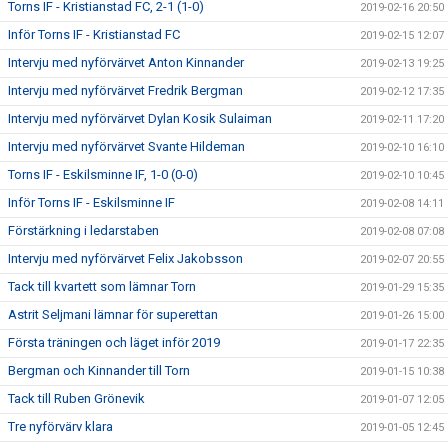
Torns IF - Kristianstad FC, 2-1 (1-0)
2019-02-16 20:50
Inför Torns IF - Kristianstad FC
2019-02-15 12:07
Intervju med nyförvärvet Anton Kinnander
2019-02-13 19:25
Intervju med nyförvärvet Fredrik Bergman
2019-02-12 17:35
Intervju med nyförvärvet Dylan Kosik Sulaiman
2019-02-11 17:20
Intervju med nyförvärvet Svante Hildeman
2019-02-10 16:10
Torns IF - Eskilsminne IF, 1-0 (0-0)
2019-02-10 10:45
Inför Torns IF - Eskilsminne IF
2019-02-08 14:11
Förstärkning i ledarstaben
2019-02-08 07:08
Intervju med nyförvärvet Felix Jakobsson
2019-02-07 20:55
Tack till kvartett som lämnar Torn
2019-01-29 15:35
Astrit Seljmani lämnar för superettan
2019-01-26 15:00
Första träningen och läget inför 2019
2019-01-17 22:35
Bergman och Kinnander till Torn
2019-01-15 10:38
Tack till Ruben Grönevik
2019-01-07 12:05
Tre nyförvärv klara
2019-01-05 12:45