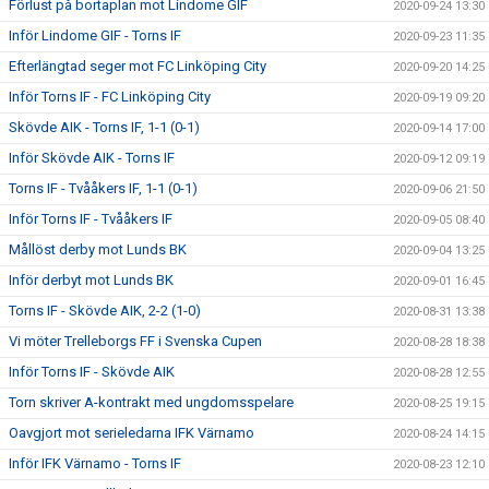
Förlust på bortaplan mot Lindome GIF
2020-09-24 13:30
Inför Lindome GIF - Torns IF
2020-09-23 11:35
Efterlängtad seger mot FC Linköping City
2020-09-20 14:25
Inför Torns IF - FC Linköping City
2020-09-19 09:20
Skövde AIK - Torns IF, 1-1 (0-1)
2020-09-14 17:00
Inför Skövde AIK - Torns IF
2020-09-12 09:19
Torns IF - Tvååkers IF, 1-1 (0-1)
2020-09-06 21:50
Inför Torns IF - Tvååkers IF
2020-09-05 08:40
Mållöst derby mot Lunds BK
2020-09-04 13:25
Inför derbyt mot Lunds BK
2020-09-01 16:45
Torns IF - Skövde AIK, 2-2 (1-0)
2020-08-31 13:38
Vi möter Trelleborgs FF i Svenska Cupen
2020-08-28 18:38
Inför Torns IF - Skövde AIK
2020-08-28 12:55
Torn skriver A-kontrakt med ungdomsspelare
2020-08-25 19:15
Oavgjort mot serieledarna IFK Värnamo
2020-08-24 14:15
Inför IFK Värnamo - Torns IF
2020-08-23 12:10