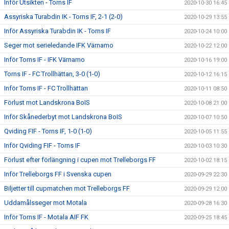
Inför Utsikten - Torns IF
2020-10-30 16:45
Assyriska Turabdin IK - Torns IF, 2-1 (2-0)
2020-10-29 13:55
Inför Assyriska Turabdin IK - Torns IF
2020-10-24 10:00
Seger mot serieledande IFK Värnamo
2020-10-22 12:00
Inför Torns IF - IFK Värnamo
2020-10-16 19:00
Torns IF - FC Trollhättan, 3-0 (1-0)
2020-10-12 16:15
Inför Torns IF - FC Trollhättan
2020-10-11 08:50
Förlust mot Landskrona BoIS
2020-10-08 21:00
Inför Skånederbyt mot Landskrona BoIS
2020-10-07 10:50
Qviding FIF - Torns IF, 1-0 (1-0)
2020-10-05 11:55
Inför Qviding FIF - Torns IF
2020-10-03 10:30
Förlust efter förlängning i cupen mot Trelleborgs FF
2020-10-02 18:15
Inför Trelleborgs FF i Svenska cupen
2020-09-29 22:30
Biljetter till cupmatchen mot Trelleborgs FF
2020-09-29 12:00
Uddamålsseger mot Motala
2020-09-28 16:30
Inför Torns IF - Motala AIF FK
2020-09-25 18:45