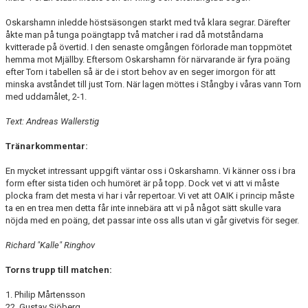
Oskarshamn inledde höstsäsongen starkt med två klara segrar. Därefter
åkte man på tunga poängtapp två matcher i rad då motståndarna
kvitterade på övertid. I den senaste omgången förlorade man toppmötet
hemma mot Mjällby. Eftersom Oskarshamn för närvarande är fyra poäng
efter Torn i tabellen så är de i stort behov av en seger imorgon för att
minska avståndet till just Torn. När lagen möttes i Stångby i våras vann Torn
med uddamålet, 2-1.
Text: Andreas Wallerstig
Tränarkommentar:
En mycket intressant uppgift väntar oss i Oskarshamn. Vi känner oss i bra
form efter sista tiden och humöret är på topp. Dock vet vi att vi måste
plocka fram det mesta vi har i vår repertoar. Vi vet att OAIK i princip måste
ta en en trea men detta får inte innebära att vi på något sätt skulle vara
nöjda med en poäng, det passar inte oss alls utan vi går givetvis för seger.
Richard "Kalle" Ringhov
Torns trupp till matchen:
1. Philip Mårtensson
22. Gustav Sjöberg