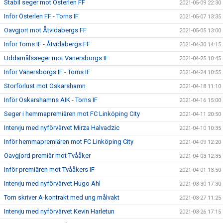
Stabil seger mot Österlen FF
2021-05-09 22:30
Inför Österlen FF - Torns IF
2021-05-07 13:35
Oavgjort mot Åtvidabergs FF
2021-05-05 13:00
Inför Torns IF - Åtvidabergs FF
2021-04-30 14:15
Uddamålsseger mot Vänersborgs IF
2021-04-25 10:45
Inför Vänersborgs IF - Torns IF
2021-04-24 10:55
Storförlust mot Oskarshamn
2021-04-18 11:10
Inför Oskarshamns AIK - Torns IF
2021-04-16 15:00
Seger i hemmapremiären mot FC Linköping City
2021-04-11 20:50
Intervju med nyförvärvet Mirza Halvadzic
2021-04-10 10:35
Inför hemmapremiären mot FC Linköping City
2021-04-09 12:20
Oavgjord premiär mot Tvååker
2021-04-03 12:35
Inför premiären mot Tvååkers IF
2021-04-01 13:50
Intervju med nyförvärvet Hugo Ahl
2021-03-30 17:30
Torn skriver A-kontrakt med ung målvakt
2021-03-27 11:25
Intervju med nyförvärvet Kevin Harletun
2021-03-26 17:15