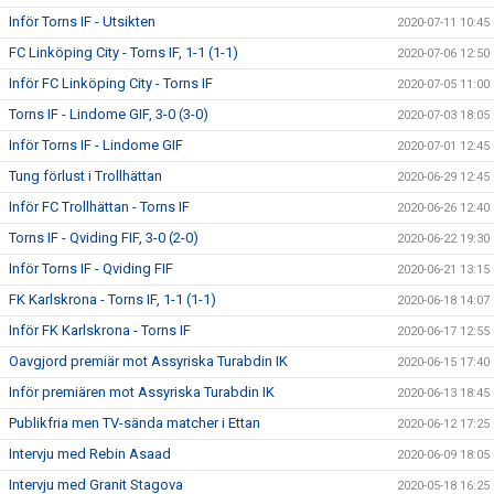
Inför Torns IF - Utsikten
2020-07-11 10:45
FC Linköping City - Torns IF, 1-1 (1-1)
2020-07-06 12:50
Inför FC Linköping City - Torns IF
2020-07-05 11:00
Torns IF - Lindome GIF, 3-0 (3-0)
2020-07-03 18:05
Inför Torns IF - Lindome GIF
2020-07-01 12:45
Tung förlust i Trollhättan
2020-06-29 12:45
Inför FC Trollhättan - Torns IF
2020-06-26 12:40
Torns IF - Qviding FIF, 3-0 (2-0)
2020-06-22 19:30
Inför Torns IF - Qviding FIF
2020-06-21 13:15
FK Karlskrona - Torns IF, 1-1 (1-1)
2020-06-18 14:07
Inför FK Karlskrona - Torns IF
2020-06-17 12:55
Oavgjord premiär mot Assyriska Turabdin IK
2020-06-15 17:40
Inför premiären mot Assyriska Turabdin IK
2020-06-13 18:45
Publikfria men TV-sända matcher i Ettan
2020-06-12 17:25
Intervju med Rebin Asaad
2020-06-09 18:05
Intervju med Granit Stagova
2020-05-18 16:25