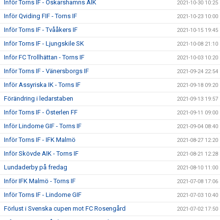
Inför Torns IF - Oskarshamns AIK
2021-10-30 10:25
Inför Qviding FIF - Torns IF
2021-10-23 10:00
Inför Torns IF - Tvååkers IF
2021-10-15 19:45
Inför Torns IF - Ljungskile SK
2021-10-08 21:10
Inför FC Trollhättan - Torns IF
2021-10-03 10:20
Inför Torns IF - Vänersborgs IF
2021-09-24 22:54
Inför Assyriska IK - Torns IF
2021-09-18 09:20
Förändring i ledarstaben
2021-09-13 19:57
Inför Torns IF - Österlen FF
2021-09-11 09:00
Inför Lindome GIF - Torns IF
2021-09-04 08:40
Inför Torns IF - IFK Malmö
2021-08-27 12:20
Inför Skövde AIK - Torns IF
2021-08-21 12:28
Lundaderby på fredag
2021-08-10 11:00
Inför IFK Malmö - Torns IF
2021-07-08 17:06
Inför Torns IF - Lindome GIF
2021-07-03 10:40
Förlust i Svenska cupen mot FC Rosengård
2021-07-02 17:50