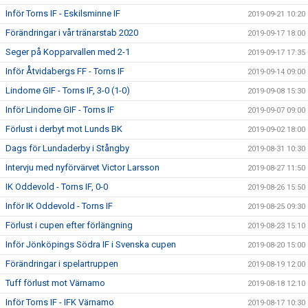
Inför Torns IF - Eskilsminne IF
2019-09-21 10:20
Förändringar i vår tränarstab 2020
2019-09-17 18:00
Seger på Kopparvallen med 2-1
2019-09-17 17:35
Inför Åtvidabergs FF - Torns IF
2019-09-14 09:00
Lindome GIF - Torns IF, 3-0 (1-0)
2019-09-08 15:30
Inför Lindome GIF - Torns IF
2019-09-07 09:00
Förlust i derbyt mot Lunds BK
2019-09-02 18:00
Dags för Lundaderby i Stångby
2019-08-31 10:30
Intervju med nyförvärvet Victor Larsson
2019-08-27 11:50
IK Oddevold - Torns IF, 0-0
2019-08-26 15:50
Inför IK Oddevold - Torns IF
2019-08-25 09:30
Förlust i cupen efter förlängning
2019-08-23 15:10
Inför Jönköpings Södra IF i Svenska cupen
2019-08-20 15:00
Förändringar i spelartruppen
2019-08-19 12:00
Tuff förlust mot Värnamo
2019-08-18 12:10
Inför Torns IF - IFK Värnamo
2019-08-17 10:30