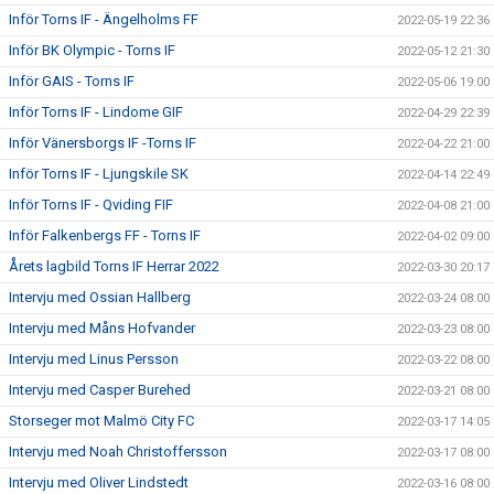
Inför Torns IF - Ängelholms FF
2022-05-19 22:36
Inför BK Olympic - Torns IF
2022-05-12 21:30
Inför GAIS - Torns IF
2022-05-06 19:00
Inför Torns IF - Lindome GIF
2022-04-29 22:39
Inför Vänersborgs IF -Torns IF
2022-04-22 21:00
Inför Torns IF - Ljungskile SK
2022-04-14 22:49
Inför Torns IF - Qviding FIF
2022-04-08 21:00
Inför Falkenbergs FF - Torns IF
2022-04-02 09:00
Årets lagbild Torns IF Herrar 2022
2022-03-30 20:17
Intervju med Ossian Hallberg
2022-03-24 08:00
Intervju med Måns Hofvander
2022-03-23 08:00
Intervju med Linus Persson
2022-03-22 08:00
Intervju med Casper Burehed
2022-03-21 08:00
Storseger mot Malmö City FC
2022-03-17 14:05
Intervju med Noah Christoffersson
2022-03-17 08:00
Intervju med Oliver Lindstedt
2022-03-16 08:00