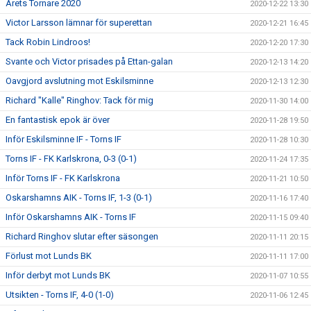
Årets Tornare 2020
2020-12-22 13:30
Victor Larsson lämnar för superettan
2020-12-21 16:45
Tack Robin Lindroos!
2020-12-20 17:30
Svante och Victor prisades på Ettan-galan
2020-12-13 14:20
Oavgjord avslutning mot Eskilsminne
2020-12-13 12:30
Richard "Kalle" Ringhov: Tack för mig
2020-11-30 14:00
En fantastisk epok är över
2020-11-28 19:50
Inför Eskilsminne IF - Torns IF
2020-11-28 10:30
Torns IF - FK Karlskrona, 0-3 (0-1)
2020-11-24 17:35
Inför Torns IF - FK Karlskrona
2020-11-21 10:50
Oskarshamns AIK - Torns IF, 1-3 (0-1)
2020-11-16 17:40
Inför Oskarshamns AIK - Torns IF
2020-11-15 09:40
Richard Ringhov slutar efter säsongen
2020-11-11 20:15
Förlust mot Lunds BK
2020-11-11 17:00
Inför derbyt mot Lunds BK
2020-11-07 10:55
Utsikten - Torns IF, 4-0 (1-0)
2020-11-06 12:45