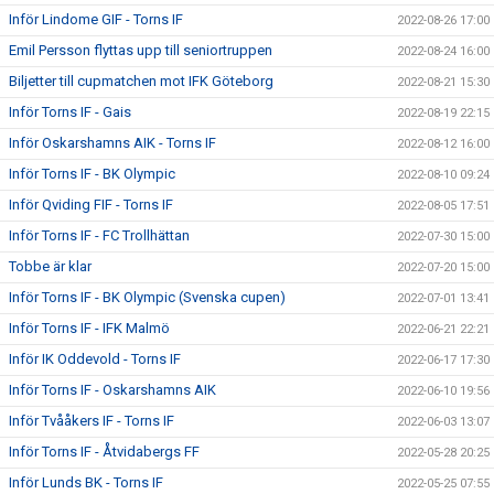
Inför Lindome GIF - Torns IF
2022-08-26 17:00
Emil Persson flyttas upp till seniortruppen
2022-08-24 16:00
Biljetter till cupmatchen mot IFK Göteborg
2022-08-21 15:30
Inför Torns IF - Gais
2022-08-19 22:15
Inför Oskarshamns AIK - Torns IF
2022-08-12 16:00
Inför Torns IF - BK Olympic
2022-08-10 09:24
Inför Qviding FIF - Torns IF
2022-08-05 17:51
Inför Torns IF - FC Trollhättan
2022-07-30 15:00
Tobbe är klar
2022-07-20 15:00
Inför Torns IF - BK Olympic (Svenska cupen)
2022-07-01 13:41
Inför Torns IF - IFK Malmö
2022-06-21 22:21
Inför IK Oddevold - Torns IF
2022-06-17 17:30
Inför Torns IF - Oskarshamns AIK
2022-06-10 19:56
Inför Tvååkers IF - Torns IF
2022-06-03 13:07
Inför Torns IF - Åtvidabergs FF
2022-05-28 20:25
Inför Lunds BK - Torns IF
2022-05-25 07:55