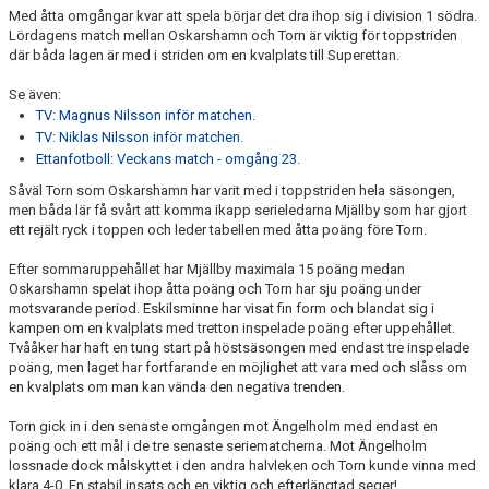
Med åtta omgångar kvar att spela börjar det dra ihop sig i division 1 södra.
Lördagens match mellan Oskarshamn och Torn är viktig för toppstriden
där båda lagen är med i striden om en kvalplats till Superettan.
Se även:
TV: Magnus Nilsson inför matchen.
TV: Niklas Nilsson inför matchen.
Ettanfotboll: Veckans match - omgång 23.
Såväl Torn som Oskarshamn har varit med i toppstriden hela säsongen,
men båda lär få svårt att komma ikapp serieledarna Mjällby som har gjort
ett rejält ryck i toppen och leder tabellen med åtta poäng före Torn.
Efter sommaruppehållet har Mjällby maximala 15 poäng medan
Oskarshamn spelat ihop åtta poäng och Torn har sju poäng under
motsvarande period. Eskilsminne har visat fin form och blandat sig i
kampen om en kvalplats med tretton inspelade poäng efter uppehållet.
Tvååker har haft en tung start på höstsäsongen med endast tre inspelade
poäng, men laget har fortfarande en möjlighet att vara med och slåss om
en kvalplats om man kan vända den negativa trenden.
Torn gick in i den senaste omgången mot Ängelholm med endast en
poäng och ett mål i de tre senaste seriematcherna. Mot Ängelholm
lossnade dock målskyttet i den andra halvleken och Torn kunde vinna med
klara 4-0. En stabil insats och en viktig och efterlängtad seger!