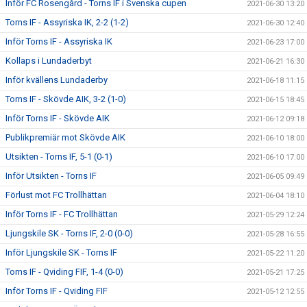
Inför FC Rosengård - Torns IF i Svenska cupen
2021-06-30 13:20
Torns IF - Assyriska IK, 2-2 (1-2)
2021-06-30 12:40
Inför Torns IF - Assyriska IK
2021-06-23 17:00
Kollaps i Lundaderbyt
2021-06-21 16:30
Inför kvällens Lundaderby
2021-06-18 11:15
Torns IF - Skövde AIK, 3-2 (1-0)
2021-06-15 18:45
Inför Torns IF - Skövde AIK
2021-06-12 09:18
Publikpremiär mot Skövde AIK
2021-06-10 18:00
Utsikten - Torns IF, 5-1 (0-1)
2021-06-10 17:00
Inför Utsikten - Torns IF
2021-06-05 09:49
Förlust mot FC Trollhättan
2021-06-04 18:10
Inför Torns IF - FC Trollhättan
2021-05-29 12:24
Ljungskile SK - Torns IF, 2-0 (0-0)
2021-05-28 16:55
Inför Ljungskile SK - Torns IF
2021-05-22 11:20
Torns IF - Qviding FIF, 1-4 (0-0)
2021-05-21 17:25
Inför Torns IF - Qviding FIF
2021-05-12 12:55