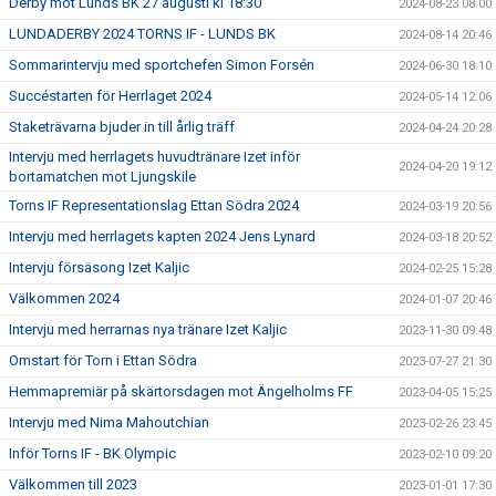
Derby mot Lunds BK 27 augusti kl 18:30
2024-08-23 08:00
LUNDADERBY 2024 TORNS IF - LUNDS BK
2024-08-14 20:46
Sommarintervju med sportchefen Simon Forsén
2024-06-30 18:10
Succéstarten för Herrlaget 2024
2024-05-14 12:06
Staketrävarna bjuder in till årlig träff
2024-04-24 20:28
Intervju med herrlagets huvudtränare Izet inför
2024-04-20 19:12
bortamatchen mot Ljungskile
Torns IF Representationslag Ettan Södra 2024
2024-03-19 20:56
Intervju med herrlagets kapten 2024 Jens Lynard
2024-03-18 20:52
Intervju försäsong Izet Kaljic
2024-02-25 15:28
Välkommen 2024
2024-01-07 20:46
Intervju med herrarnas nya tränare Izet Kaljic
2023-11-30 09:48
Omstart för Torn i Ettan Södra
2023-07-27 21:30
Hemmapremiär på skärtorsdagen mot Ängelholms FF
2023-04-05 15:25
Intervju med Nima Mahoutchian
2023-02-26 23:45
Inför Torns IF - BK Olympic
2023-02-10 09:20
Välkommen till 2023
2023-01-01 17:30