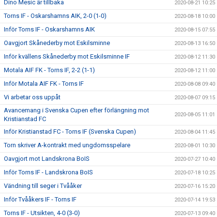
Dino Mesic är tillbaka
2020-08-21 10:25
Torns IF - Oskarshamns AIK, 2-0 (1-0)
2020-08-18 10:00
Inför Torns IF - Oskarshamns AIK
2020-08-15 07:55
Oavgjort Skånederby mot Eskilsminne
2020-08-13 16:50
Inför kvällens Skånederby mot Eskilsminne IF
2020-08-12 11:30
Motala AIF FK - Torns IF, 2-2 (1-1)
2020-08-12 11:00
Inför Motala AIF FK - Torns IF
2020-08-08 09:40
Vi arbetar oss uppåt
2020-08-07 09:15
Avancemang i Svenska Cupen efter förlängning mot
2020-08-05 11:01
Kristianstad FC
Inför Kristianstad FC - Torns IF (Svenska Cupen)
2020-08-04 11:45
Torn skriver A-kontrakt med ungdomsspelare
2020-08-01 10:30
Oavgjort mot Landskrona BoIS
2020-07-27 10:40
Inför Torns IF - Landskrona BoIS
2020-07-18 10:25
Vändning till seger i Tvååker
2020-07-16 15:20
Inför Tvååkers IF - Torns IF
2020-07-14 19:53
Torns IF - Utsikten, 4-0 (3-0)
2020-07-13 09:40