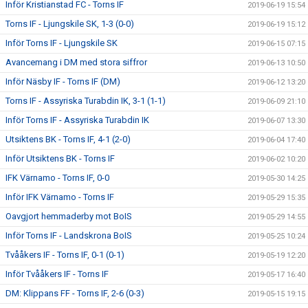
Inför Kristianstad FC - Torns IF
2019-06-19 15:54
Torns IF - Ljungskile SK, 1-3 (0-0)
2019-06-19 15:12
Inför Torns IF - Ljungskile SK
2019-06-15 07:15
Avancemang i DM med stora siffror
2019-06-13 10:50
Inför Näsby IF - Torns IF (DM)
2019-06-12 13:20
Torns IF - Assyriska Turabdin IK, 3-1 (1-1)
2019-06-09 21:10
Inför Torns IF - Assyriska Turabdin IK
2019-06-07 13:30
Utsiktens BK - Torns IF, 4-1 (2-0)
2019-06-04 17:40
Inför Utsiktens BK - Torns IF
2019-06-02 10:20
IFK Värnamo - Torns IF, 0-0
2019-05-30 14:25
Inför IFK Värnamo - Torns IF
2019-05-29 15:35
Oavgjort hemmaderby mot BoIS
2019-05-29 14:55
Inför Torns IF - Landskrona BoIS
2019-05-25 10:24
Tvååkers IF - Torns IF, 0-1 (0-1)
2019-05-19 12:20
Inför Tvååkers IF - Torns IF
2019-05-17 16:40
DM: Klippans FF - Torns IF, 2-6 (0-3)
2019-05-15 19:15