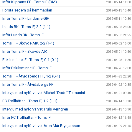
Inför Klippans FF - Torns IF (DM)
2019-05-14 11:30
Första segern på hemmaplan
2019-05-13 15:40
Inför Torns IF - Lindome GIF
2019-05-11 10:30
Lunds BK - Torns IF, 2-2 (1-1)
2019-05-05 23:00
Inför Lunds BK - Torns IF
2019-05-03 21:25
Torns IF - Skövde AIK, 2-2 (1-1)
2019-05-02 16:00
Inför Torns IF - Skövde AIK
2019-05-01 10:50
Eskilsminne IF - Torns IF, 0-1 (0-1)
2019-04-28 11:30
Inför Eskilsminne IF - Torns IF
2019-04-26 17:08
Torns IF - Åtvidabergs FF, 1-2 (0-1)
2019-04-23 22:20
Inför Torns IF - Åtvidabergs FF
2019-04-22 10:35
Intervju med nyförvärvet Michel "Dado" Termanini
2019-04-21 09:40
FC Trollhättan - Torns IF, 1-2 (1-1)
2019-04-14 13:10
Intervju med nyförvärvet Truls Verngren
2019-04-13 10:10
Inför FC Trollhättan - Torns IF
2019-04-12 16:48
Intervju med nyförvärvet Aron Már Brynjarsson
2019-04-09 21:15