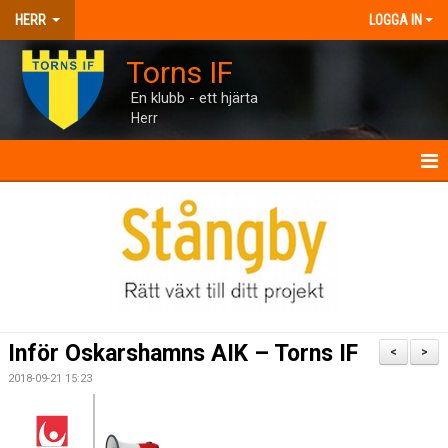
HERR
LOGGA IN
Torns IF
En klubb - ett hjärta
Herr
HERR
NYHETER
KALENDER
MATCHER
Inför Oskarshamns AIK – Torns IF
<
>
TRUPPEN
2018-09-21 15:23
BILDGALLERI