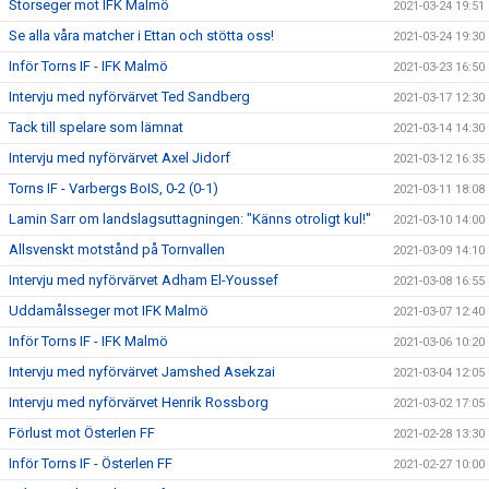
Storseger mot IFK Malmö
2021-03-24 19:51
Se alla våra matcher i Ettan och stötta oss!
2021-03-24 19:30
Inför Torns IF - IFK Malmö
2021-03-23 16:50
Intervju med nyförvärvet Ted Sandberg
2021-03-17 12:30
Tack till spelare som lämnat
2021-03-14 14:30
Intervju med nyförvärvet Axel Jidorf
2021-03-12 16:35
Torns IF - Varbergs BoIS, 0-2 (0-1)
2021-03-11 18:08
Lamin Sarr om landslagsuttagningen: "Känns otroligt kul!"
2021-03-10 14:00
Allsvenskt motstånd på Tornvallen
2021-03-09 14:10
Intervju med nyförvärvet Adham El-Youssef
2021-03-08 16:55
Uddamålsseger mot IFK Malmö
2021-03-07 12:40
Inför Torns IF - IFK Malmö
2021-03-06 10:20
Intervju med nyförvärvet Jamshed Asekzai
2021-03-04 12:05
Intervju med nyförvärvet Henrik Rossborg
2021-03-02 17:05
Förlust mot Österlen FF
2021-02-28 13:30
Inför Torns IF - Österlen FF
2021-02-27 10:00