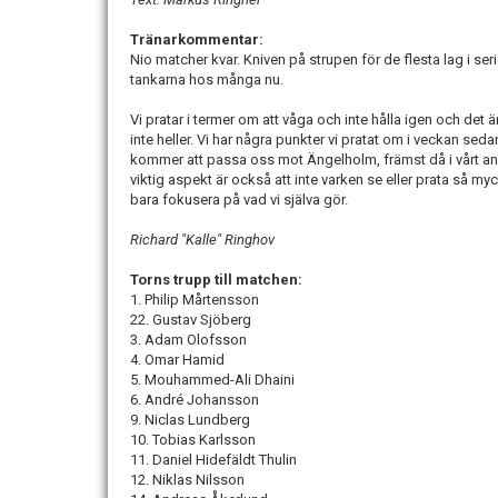
Tränarkommentar:
Nio matcher kvar. Kniven på strupen för de flesta lag i se
tankarna hos många nu.
Vi pratar i termer om att våga och inte hålla igen och det 
inte heller. Vi har några punkter vi pratat om i veckan 
kommer att passa oss mot Ängelholm, främst då i vårt anf
viktig aspekt är också att inte varken se eller prata så m
bara fokusera på vad vi själva gör.
Richard "Kalle" Ringhov
Torns trupp till matchen:
1. Philip Mårtensson
22. Gustav Sjöberg
3. Adam Olofsson
4. Omar Hamid
5. Mouhammed-Ali Dhaini
6. André Johansson
9. Niclas Lundberg
10. Tobias Karlsson
11. Daniel Hidefäldt Thulin
12. Niklas Nilsson