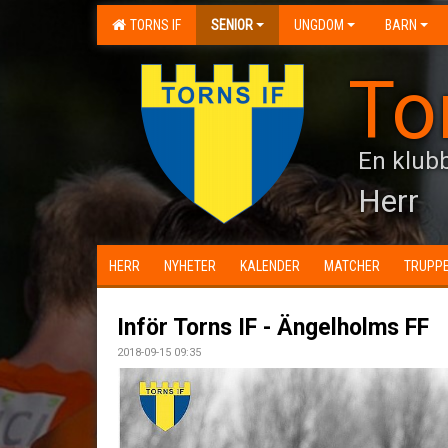
TORNS IF
SENIOR
UNGDOM
BARN
To
En klubb
Herr
HERR
NYHETER
KALENDER
MATCHER
TRUPP
Inför Torns IF - Ängelholms FF
2018-09-15 09:35