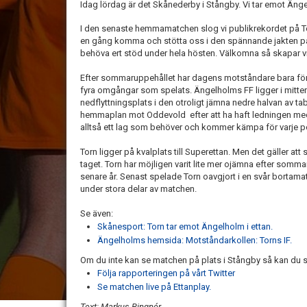
Idag lördag är det Skånederby i Stångby. Vi tar emot Äng
I den senaste hemmamatchen slog vi publikrekordet på To
en gång komma och stötta oss i den spännande jakten p
behöva ert stöd under hela hösten. Välkomna så skapar v
Efter sommaruppehållet har dagens motståndare bara för
fyra omgångar som spelats. Ängelholms FF ligger i mitten 
nedflyttningsplats i den otroligt jämna nedre halvan av t
hemmaplan mot Oddevold efter att ha haft ledningen med 
alltså ett lag som behöver och kommer kämpa för varje 
Torn ligger på kvalplats till Superettan. Men det gäller a
taget. Torn har möjligen varit lite mer ojämna efter somm
senare år. Senast spelade Torn oavgjort i en svår bortamatc
under stora delar av matchen.
Se även:
Skånesport: Torn tar emot Ängelholm i ettan.
Ängelholms hemsida: Motståndarkollen: Torns IF.
Om du inte kan se matchen på plats i Stångby så kan du s
Följa rapporteringen på vårt Twitter
Se matchen live på Ettanplay.
Text: Markus Ringnér