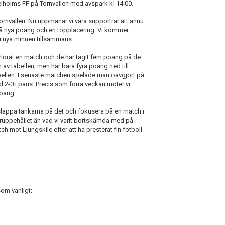
elholms FF på Tornvallen med avspark kl 14:00.
rnvallen. Nu
uppmanar vi våra supportrar att ännu
å nya poäng och en topplacering. Vi kommer
i nya minnen tillsammans.
lorat en match och de har tagit fem poäng på de
av tabellen, men har bara fyra poäng ned till
abellen. I senaste matchen spelade man oavgjort på
2-0 i paus. Precis som förra veckan möter vi
poäng.
tt släppa tankarna på det och fokusera på en match i
aruppehållet än vad vi varit bortskämda med på
h mot Ljungskile efter att ha presterat fin fotboll
om vanligt: