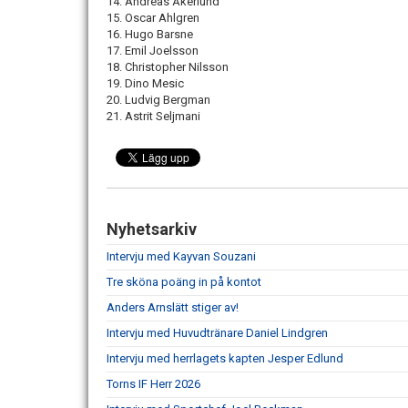
14. Andreas Åkerlund
15. Oscar Ahlgren
16. Hugo Barsne
17. Emil Joelsson
18. Christopher Nilsson
19. Dino Mesic
20. Ludvig Bergman
21. Astrit Seljmani
Nyhetsarkiv
Intervju med Kayvan Souzani
Tre sköna poäng in på kontot
Anders Arnslätt stiger av!
Intervju med Huvudtränare Daniel Lindgren
Intervju med herrlagets kapten Jesper Edlund
Torns IF Herr 2026