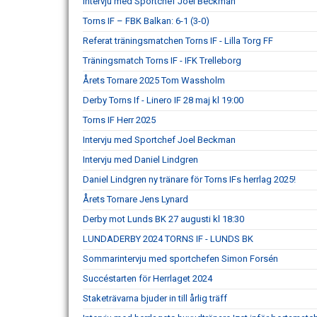
Intervju med Sportchef Joel Beckman
Torns IF – FBK Balkan: 6-1 (3-0)
Referat träningsmatchen Torns IF - Lilla Torg FF
Träningsmatch Torns IF - IFK Trelleborg
Årets Tornare 2025 Tom Wassholm
Derby Torns If - Linero IF 28 maj kl 19:00
Torns IF Herr 2025
Intervju med Sportchef Joel Beckman
Intervju med Daniel Lindgren
Daniel Lindgren ny tränare för Torns IFs herrlag 2025!
Årets Tornare Jens Lynard
Derby mot Lunds BK 27 augusti kl 18:30
LUNDADERBY 2024 TORNS IF - LUNDS BK
Sommarintervju med sportchefen Simon Forsén
Succéstarten för Herrlaget 2024
Staketrävarna bjuder in till årlig träff