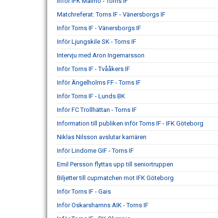
Inför IFK Malmö - Torns IF
Matchreferat: Torns IF - Vänersborgs IF
Inför Torns IF - Vänersborgs IF
Inför Ljungskile SK - Torns IF
Intervju med Aron Ingemarsson
Inför Torns IF - Tvååkers IF
Inför Ängelholms FF - Torns IF
Inför Torns IF - Lunds BK
Inför FC Trollhättan - Torns IF
Information till publiken inför Torns IF - IFK Göteborg
Niklas Nilsson avslutar karriären
Inför Lindome GIF - Torns IF
Emil Persson flyttas upp till seniortruppen
Biljetter till cupmatchen mot IFK Göteborg
Inför Torns IF - Gais
Inför Oskarshamns AIK - Torns IF