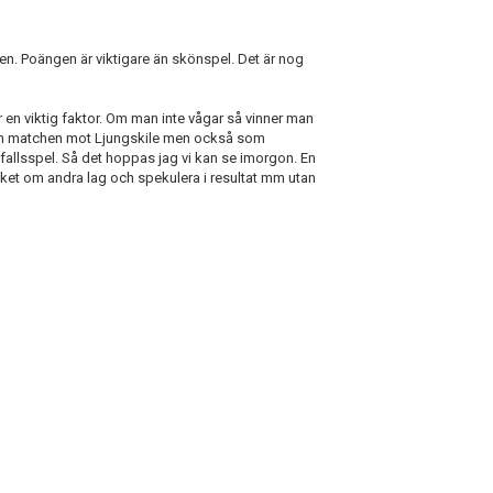
rien. Poängen är viktigare än skönspel. Det är nog
är en viktig faktor. Om man inte vågar så vinner man
sedan matchen mot Ljungskile men också som
allsspel. Så det hoppas jag vi kan se imorgon. En
ycket om andra lag och spekulera i resultat mm utan