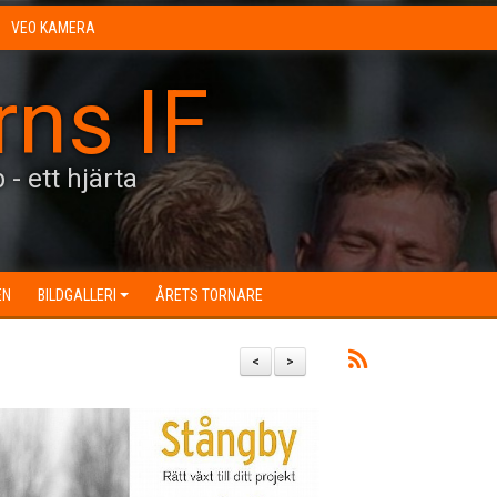
VEO KAMERA
rns IF
 - ett hjärta
EN
BILDGALLERI
ÅRETS TORNARE
<
>