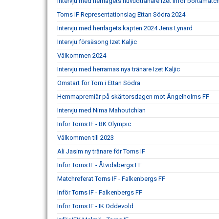
Intervju med herrlagets huvudtränare Izet inför bortamatc
Torns IF Representationslag Ettan Södra 2024
Intervju med herrlagets kapten 2024 Jens Lynard
Intervju försäsong Izet Kaljic
Välkommen 2024
Intervju med herrarnas nya tränare Izet Kaljic
Omstart för Torn i Ettan Södra
Hemmapremiär på skärtorsdagen mot Ängelholms FF
Intervju med Nima Mahoutchian
Inför Torns IF - BK Olympic
Välkommen till 2023
Ali Jasim ny tränare för Torns IF
Inför Torns IF - Åtvidabergs FF
Matchreferat Torns IF - Falkenbergs FF
Inför Torns IF - Falkenbergs FF
Inför Torns IF - IK Oddevold