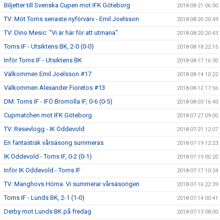
Biljetter till Svenska Cupen mot IFK Göteborg
2018-08-21 06:00
TV: Möt Torns senaste nyförvärv - Emil Joelsson
2018-08-20 20:49
TV: Dino Mesic: "Vi är här för att utmana"
2018-08-20 20:43
Torns IF - Utsiktens BK, 2-0 (0-0)
2018-08-18 22:15
Inför Torns IF - Utsiktens BK
2018-08-17 16:30
Välkommen Emil Joelsson #17
2018-08-14 10:22
Välkommen Alexander Fioretos #13
2018-08-12 17:56
DM: Torns IF - IFÖ Bromölla IF, 0-6 (0-5)
2018-08-03 16:40
Cupmatchen mot IFK Göteborg
2018-07-27 09:00
TV: Resevlogg - IK Oddevold
2018-07-21 12:07
En fantastisk vårsäsong summeras
2018-07-19 12:23
IK Oddevold - Torns IF, 0-2 (0-1)
2018-07-19 00:20
Inför IK Oddevold - Torns IF
2018-07-17 10:24
TV: Manghovs Hörna: Vi summerar vårsäsongen
2018-07-16 22:39
Torns IF - Lunds BK, 2-1 (1-0)
2018-07-14 00:41
Derby mot Lunds BK på fredag
2018-07-13 08:00