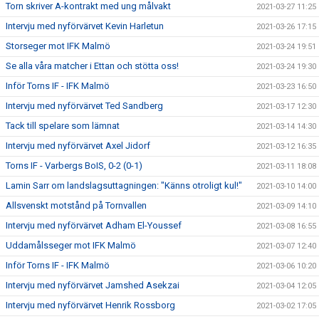
Torn skriver A-kontrakt med ung målvakt
2021-03-27 11:25
Intervju med nyförvärvet Kevin Harletun
2021-03-26 17:15
Storseger mot IFK Malmö
2021-03-24 19:51
Se alla våra matcher i Ettan och stötta oss!
2021-03-24 19:30
Inför Torns IF - IFK Malmö
2021-03-23 16:50
Intervju med nyförvärvet Ted Sandberg
2021-03-17 12:30
Tack till spelare som lämnat
2021-03-14 14:30
Intervju med nyförvärvet Axel Jidorf
2021-03-12 16:35
Torns IF - Varbergs BoIS, 0-2 (0-1)
2021-03-11 18:08
Lamin Sarr om landslagsuttagningen: "Känns otroligt kul!"
2021-03-10 14:00
Allsvenskt motstånd på Tornvallen
2021-03-09 14:10
Intervju med nyförvärvet Adham El-Youssef
2021-03-08 16:55
Uddamålsseger mot IFK Malmö
2021-03-07 12:40
Inför Torns IF - IFK Malmö
2021-03-06 10:20
Intervju med nyförvärvet Jamshed Asekzai
2021-03-04 12:05
Intervju med nyförvärvet Henrik Rossborg
2021-03-02 17:05