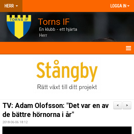
HERR
LOGGA IN
Torns IF
En klubb - ett hjärta
Herr
HERR
NYHETER
KALENDER
MATCHER
TV: Adam Olofsson: "Det var en av
<
>
TRUPPEN
de bättre hörnorna i år"
2018-06-06 18:12
BILDGALLERI