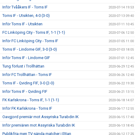
Inför Tvååkers IF - Torns IF
2020-07-14 19:53
Torns IF - Utsikten, 4-0 (3-0)
2020-07-13 09:40
Inför Torns IF - Utsikten
2020-07-11 10:45
FC Linköping City - Torns IF, 1-1 (1-1)
2020-07-06 12:50
Inför FC Linköping City - Torns IF
2020-07-05 11:00
Torns IF - Lindome GIF, 3-0 (3-0)
2020-07-03 18:05
Inför Torns IF - Lindome GIF
2020-07-01 12:45
Tung förlust i Trollhättan
2020-06-29 12:45
Inför FC Trollhättan - Torns IF
2020-06-26 12:40
Torns IF - Qviding FIF, 3-0 (2-0)
2020-06-22 19:30
Inför Torns IF - Qviding FIF
2020-06-21 13:15
FK Karlskrona - Torns IF, 1-1 (1-1)
2020-06-18 14:07
Inför FK Karlskrona - Torns IF
2020-06-17 12:55
Oavgjord premiär mot Assyriska Turabdin IK
2020-06-15 17:40
Inför premiären mot Assyriska Turabdin IK
2020-06-13 18:45
Publikfria men TV-sända matcher i Ettan
2020-06-12 17:25