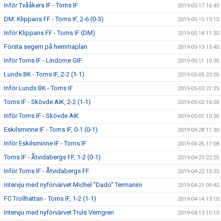
Inför Tvååkers IF - Torns IF
2019-05-17 16:40
DM: Klippans FF - Torns IF, 2-6 (0-3)
2019-05-15 19:15
Inför Klippans FF - Torns IF (DM)
2019-05-14 11:30
Första segern på hemmaplan
2019-05-13 15:40
Inför Torns IF - Lindome GIF
2019-05-11 10:30
Lunds BK - Torns IF, 2-2 (1-1)
2019-05-05 23:00
Inför Lunds BK - Torns IF
2019-05-03 21:25
Torns IF - Skövde AIK, 2-2 (1-1)
2019-05-02 16:00
Inför Torns IF - Skövde AIK
2019-05-01 10:50
Eskilsminne IF - Torns IF, 0-1 (0-1)
2019-04-28 11:30
Inför Eskilsminne IF - Torns IF
2019-04-26 17:08
Torns IF - Åtvidabergs FF, 1-2 (0-1)
2019-04-23 22:20
Inför Torns IF - Åtvidabergs FF
2019-04-22 10:35
Intervju med nyförvärvet Michel "Dado" Termanini
2019-04-21 09:40
FC Trollhättan - Torns IF, 1-2 (1-1)
2019-04-14 13:10
Intervju med nyförvärvet Truls Verngren
2019-04-13 10:10