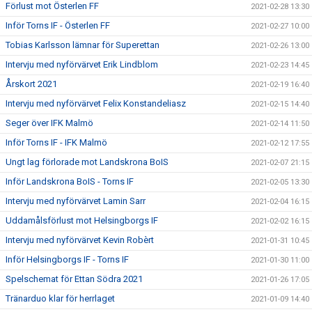
Förlust mot Österlen FF
2021-02-28 13:30
Inför Torns IF - Österlen FF
2021-02-27 10:00
Tobias Karlsson lämnar för Superettan
2021-02-26 13:00
Intervju med nyförvärvet Erik Lindblom
2021-02-23 14:45
Årskort 2021
2021-02-19 16:40
Intervju med nyförvärvet Felix Konstandeliasz
2021-02-15 14:40
Seger över IFK Malmö
2021-02-14 11:50
Inför Torns IF - IFK Malmö
2021-02-12 17:55
Ungt lag förlorade mot Landskrona BoIS
2021-02-07 21:15
Inför Landskrona BoIS - Torns IF
2021-02-05 13:30
Intervju med nyförvärvet Lamin Sarr
2021-02-04 16:15
Uddamålsförlust mot Helsingborgs IF
2021-02-02 16:15
Intervju med nyförvärvet Kevin Robèrt
2021-01-31 10:45
Inför Helsingborgs IF - Torns IF
2021-01-30 11:00
Spelschemat för Ettan Södra 2021
2021-01-26 17:05
Tränarduo klar för herrlaget
2021-01-09 14:40