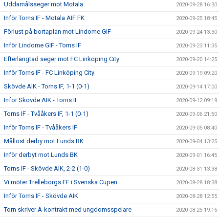
Uddamålsseger mot Motala
2020-09-28 16:30
Inför Torns IF - Motala AIF FK
2020-09-25 18:45
Förlust på bortaplan mot Lindome GIF
2020-09-24 13:30
Inför Lindome GIF - Torns IF
2020-09-23 11:35
Efterlängtad seger mot FC Linköping City
2020-09-20 14:25
Inför Torns IF - FC Linköping City
2020-09-19 09:20
Skövde AIK - Torns IF, 1-1 (0-1)
2020-09-14 17:00
Inför Skövde AIK - Torns IF
2020-09-12 09:19
Torns IF - Tvååkers IF, 1-1 (0-1)
2020-09-06 21:50
Inför Torns IF - Tvååkers IF
2020-09-05 08:40
Mållöst derby mot Lunds BK
2020-09-04 13:25
Inför derbyt mot Lunds BK
2020-09-01 16:45
Torns IF - Skövde AIK, 2-2 (1-0)
2020-08-31 13:38
Vi möter Trelleborgs FF i Svenska Cupen
2020-08-28 18:38
Inför Torns IF - Skövde AIK
2020-08-28 12:55
Torn skriver A-kontrakt med ungdomsspelare
2020-08-25 19:15