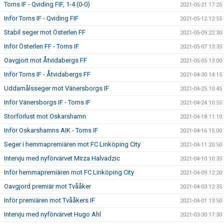
Torns IF - Qviding FIF, 1-4 (0-0)
2021-05-21 17:25
Inför Torns IF - Qviding FIF
2021-05-12 12:55
Stabil seger mot Österlen FF
2021-05-09 22:30
Inför Österlen FF - Torns IF
2021-05-07 13:35
Oavgjort mot Åtvidabergs FF
2021-05-05 13:00
Inför Torns IF - Åtvidabergs FF
2021-04-30 14:15
Uddamålsseger mot Vänersborgs IF
2021-04-25 10:45
Inför Vänersborgs IF - Torns IF
2021-04-24 10:55
Storförlust mot Oskarshamn
2021-04-18 11:10
Inför Oskarshamns AIK - Torns IF
2021-04-16 15:00
Seger i hemmapremiären mot FC Linköping City
2021-04-11 20:50
Intervju med nyförvärvet Mirza Halvadzic
2021-04-10 10:35
Inför hemmapremiären mot FC Linköping City
2021-04-09 12:20
Oavgjord premiär mot Tvååker
2021-04-03 12:35
Inför premiären mot Tvååkers IF
2021-04-01 13:50
Intervju med nyförvärvet Hugo Ahl
2021-03-30 17:30