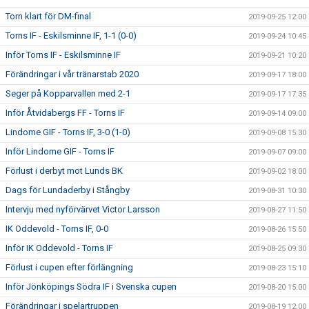
Torn klart för DM-final
2019-09-25 12:00
Torns IF - Eskilsminne IF, 1-1 (0-0)
2019-09-24 10:45
Inför Torns IF - Eskilsminne IF
2019-09-21 10:20
Förändringar i vår tränarstab 2020
2019-09-17 18:00
Seger på Kopparvallen med 2-1
2019-09-17 17:35
Inför Åtvidabergs FF - Torns IF
2019-09-14 09:00
Lindome GIF - Torns IF, 3-0 (1-0)
2019-09-08 15:30
Inför Lindome GIF - Torns IF
2019-09-07 09:00
Förlust i derbyt mot Lunds BK
2019-09-02 18:00
Dags för Lundaderby i Stångby
2019-08-31 10:30
Intervju med nyförvärvet Victor Larsson
2019-08-27 11:50
IK Oddevold - Torns IF, 0-0
2019-08-26 15:50
Inför IK Oddevold - Torns IF
2019-08-25 09:30
Förlust i cupen efter förlängning
2019-08-23 15:10
Inför Jönköpings Södra IF i Svenska cupen
2019-08-20 15:00
Förändringar i spelartruppen
2019-08-19 12:00