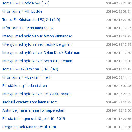
Torns IF - IF Lödde, 2-1 (1-1)
2019-02-28 23:30
Inför Torns IF - IF Lödde
2019-02-28 09:31
Torns IF - Kristianstad FC, 2-1 (1-0)
2019-02-16 20:50
Inför Torns IF - Kristianstad FC
2019-02-15 12:07
Intervju med nyförvärvet Anton Kinnander
2019-02-13 19:25
Intervju med nyförvärvet Fredrik Bergman
2019-02-12 17:35
Intervju med nyförvärvet Dylan Kosik Sulaiman
2019-02-11 17:20
Intervju med nyförvärvet Svante Hildeman
2019-02-10 16:10
Torns IF - Eskilsminne IF, 1-0 (0-0)
2019-02-10 10:45
Inför Torns IF - Eskilsminne IF
2019-02-08 14:11
Förstärkning i ledarstaben
2019-02-08 07:08
Intervju med nyförvärvet Felix Jakobsson
2019-02-07 20:55
Tack till kvartett som lämnar Torn
2019-01-29 15:35
Astrit Seljmani lämnar för superettan
2019-01-26 15:00
Första träningen och läget inför 2019
2019-01-17 22:35
Bergman och Kinnander till Torn
2019-01-15 10:38