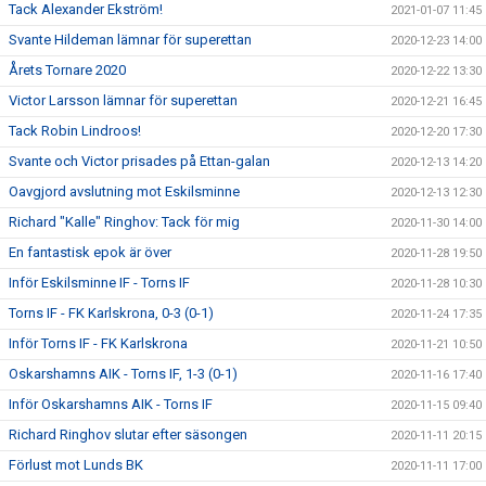
Tack Alexander Ekström!
2021-01-07 11:45
Svante Hildeman lämnar för superettan
2020-12-23 14:00
Årets Tornare 2020
2020-12-22 13:30
Victor Larsson lämnar för superettan
2020-12-21 16:45
Tack Robin Lindroos!
2020-12-20 17:30
Svante och Victor prisades på Ettan-galan
2020-12-13 14:20
Oavgjord avslutning mot Eskilsminne
2020-12-13 12:30
Richard "Kalle" Ringhov: Tack för mig
2020-11-30 14:00
En fantastisk epok är över
2020-11-28 19:50
Inför Eskilsminne IF - Torns IF
2020-11-28 10:30
Torns IF - FK Karlskrona, 0-3 (0-1)
2020-11-24 17:35
Inför Torns IF - FK Karlskrona
2020-11-21 10:50
Oskarshamns AIK - Torns IF, 1-3 (0-1)
2020-11-16 17:40
Inför Oskarshamns AIK - Torns IF
2020-11-15 09:40
Richard Ringhov slutar efter säsongen
2020-11-11 20:15
Förlust mot Lunds BK
2020-11-11 17:00