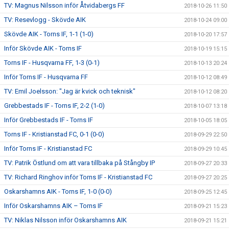
TV: Magnus Nilsson inför Åtvidabergs FF
2018-10-26 11:50
TV: Resevlogg - Skövde AIK
2018-10-24 09:00
Skövde AIK - Torns IF, 1-1 (1-0)
2018-10-20 17:57
Inför Skövde AIK - Torns IF
2018-10-19 15:15
Torns IF - Husqvarna FF, 1-3 (0-1)
2018-10-13 20:24
Inför Torns IF - Husqvarna FF
2018-10-12 08:49
TV: Emil Joelsson: "Jag är kvick och teknisk"
2018-10-12 08:20
Grebbestads IF - Torns IF, 2-2 (1-0)
2018-10-07 13:18
Inför Grebbestads IF - Torns IF
2018-10-05 18:05
Torns IF - Kristianstad FC, 0-1 (0-0)
2018-09-29 22:50
Inför Torns IF - Kristianstad FC
2018-09-29 10:45
TV: Patrik Östlund om att vara tillbaka på Stångby IP
2018-09-27 20:33
TV: Richard Ringhov inför Torns IF - Kristianstad FC
2018-09-27 20:25
Oskarshamns AIK - Torns IF, 1-0 (0-0)
2018-09-25 12:45
Inför Oskarshamns AIK – Torns IF
2018-09-21 15:23
TV: Niklas Nilsson inför Oskarshamns AIK
2018-09-21 15:21