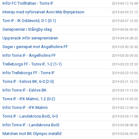
Inför FC Trollhättan - Torns IF
2019-04-12 16:48
Intervju med nyförvärvet Aron Már Brynjarsson
2019-04-09 21:15
Torn IF - IK Oddevold, 0-1 (0-1)
2019-04-07 10:30
Seriepremiär i Stångby idag
2019-04-06 00:45
Uppsnack inför seriepremiären
2019-04-04 08:25
Seger i genrepet mot Ängelholms FF
2019-03-30 20:30
Inför Torns IF - Ängelholms FF
2019-03-30 09:50
Trelleborgs FF - Torns IF, 1-2 (1-1)
2019-03-23 23:20
Inför Trelleborgs FF - Torns IF
2019-03-23 10:50
Torns IF - Eslövs BK, 6-0 (2-0)
2019-03-21 10:15
Inför Torns IF - Eslövs BK
2019-03-19 12:00
Torns IF - IFK Malmö, 1-2 (0-2)
2019-03-14 09:55
Inför Torns IF - IFK Malmö
2019-03-12 08:14
Torns IF - Landskrona BoIS, 0-0
2019-03-09 17:38
Inför Torns IF - Landskrona BoIS
2019-03-08 08:26
Matchen mot BK Olympic inställd
2019-03-06 09:45