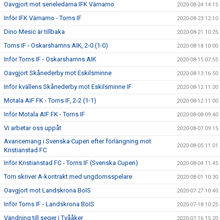
Oavgjort mot serieledarna IFK Värnamo
2020-08-24 14:15
Inför IFK Värnamo - Torns IF
2020-08-23 12:10
Dino Mesic är tillbaka
2020-08-21 10:25
Torns IF - Oskarshamns AIK, 2-0 (1-0)
2020-08-18 10:00
Inför Torns IF - Oskarshamns AIK
2020-08-15 07:55
Oavgjort Skånederby mot Eskilsminne
2020-08-13 16:50
Inför kvällens Skånederby mot Eskilsminne IF
2020-08-12 11:30
Motala AIF FK - Torns IF, 2-2 (1-1)
2020-08-12 11:00
Inför Motala AIF FK - Torns IF
2020-08-08 09:40
Vi arbetar oss uppåt
2020-08-07 09:15
Avancemang i Svenska Cupen efter förlängning mot
2020-08-05 11:01
Kristianstad FC
Inför Kristianstad FC - Torns IF (Svenska Cupen)
2020-08-04 11:45
Torn skriver A-kontrakt med ungdomsspelare
2020-08-01 10:30
Oavgjort mot Landskrona BoIS
2020-07-27 10:40
Inför Torns IF - Landskrona BoIS
2020-07-18 10:25
Vändning till seger i Tvååker
2020-07-16 15:20