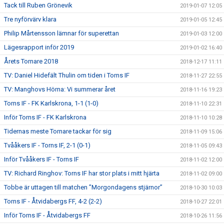
Tack till Ruben Grönevik
2019-01-07 12:05
Tre nyförvärv klara
2019-01-05 12:45
Philip Mårtensson lämnar för superettan
2019-01-03 12:00
Lägesrapport inför 2019
2019-01-02 16:40
Årets Tornare 2018
2018-12-17 11:11
TV: Daniel Hidefält Thulin om tiden i Torns IF
2018-11-27 22:55
TV: Manghovs Hörna: Vi summerar året
2018-11-16 19:23
Torns IF - FK Karlskrona, 1-1 (1-0)
2018-11-10 22:31
Inför Torns IF - FK Karlskrona
2018-11-10 10:28
Tidernas meste Tornare tackar för sig
2018-11-09 15:06
Tvååkers IF - Torns IF, 2-1 (0-1)
2018-11-05 09:43
Inför Tvååkers IF - Torns IF
2018-11-02 12:00
TV: Richard Ringhov: Torns IF har stor plats i mitt hjärta
2018-11-02 09:00
Tobbe är uttagen till matchen ”Morgondagens stjärnor”
2018-10-30 10:03
Torns IF - Åtvidabergs FF, 4-2 (2-2)
2018-10-27 22:01
Inför Torns IF - Åtvidabergs FF
2018-10-26 11:56