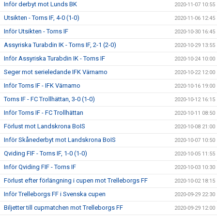
Inför derbyt mot Lunds BK
2020-11-07 10:55
Utsikten - Torns IF, 4-0 (1-0)
2020-11-06 12:45
Inför Utsikten - Torns IF
2020-10-30 16:45
Assyriska Turabdin IK - Torns IF, 2-1 (2-0)
2020-10-29 13:55
Inför Assyriska Turabdin IK - Torns IF
2020-10-24 10:00
Seger mot serieledande IFK Värnamo
2020-10-22 12:00
Inför Torns IF - IFK Värnamo
2020-10-16 19:00
Torns IF - FC Trollhättan, 3-0 (1-0)
2020-10-12 16:15
Inför Torns IF - FC Trollhättan
2020-10-11 08:50
Förlust mot Landskrona BoIS
2020-10-08 21:00
Inför Skånederbyt mot Landskrona BoIS
2020-10-07 10:50
Qviding FIF - Torns IF, 1-0 (1-0)
2020-10-05 11:55
Inför Qviding FIF - Torns IF
2020-10-03 10:30
Förlust efter förlängning i cupen mot Trelleborgs FF
2020-10-02 18:15
Inför Trelleborgs FF i Svenska cupen
2020-09-29 22:30
Biljetter till cupmatchen mot Trelleborgs FF
2020-09-29 12:00