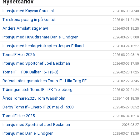
Nyhetsarkiv
Intervju med Kayvan Souzani
2026-06-09 20:40
Tre sköna poäng in på kontot
2026-04-11 21:29
Anders Arnslätt stiger av!
2026-03-31 15:25
Intervju med Huvudtränare Daniel Lindgren
2026-03-27 07:00
Intervju med herrlagets kapten Jesper Edlund
2026-03-24 15:27
Torns IF Herr 2026
2026-03-20 08:19
Intervju med Sportchef Joel Beckman
2026-03-03 17:50
Torns IF – FBK Balkan: 6-1 (3-0)
2026-02-28 17:25
Referat träningsmatchen Torns IF - Lilla Torg FF
2026-02-22 20:45
Träningsmatch Torns IF - IFK Trelleborg
2026-02-07 21:24
Årets Tornare 2025 Tom Wassholm
2025-11-01 18:30
Derby Torns If - Linero IF 28 maj kl 19:00
2025-05-27 08:52
Torns IF Herr 2025
2025-04-04 15:14
Intervju med Sportchef Joel Beckman
2025-03-27
Intervju med Daniel Lindgren
2025-03-24 13:30