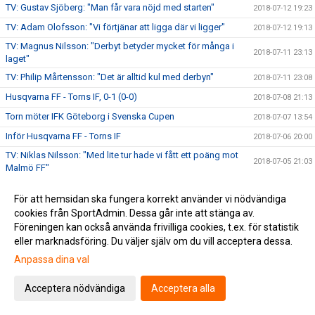
TV: Gustav Sjöberg: "Man får vara nöjd med starten"
2018-07-12 19:23
TV: Adam Olofsson: "Vi förtjänar att ligga där vi ligger"
2018-07-12 19:13
TV: Magnus Nilsson: "Derbyt betyder mycket för många i
2018-07-11 23:13
laget"
TV: Philip Mårtensson: "Det är alltid kul med derbyn"
2018-07-11 23:08
Husqvarna FF - Torns IF, 0-1 (0-0)
2018-07-08 21:13
Torn möter IFK Göteborg i Svenska Cupen
2018-07-07 13:54
Inför Husqvarna FF - Torns IF
2018-07-06 20:00
TV: Niklas Nilsson: "Med lite tur hade vi fått ett poäng mot
2018-07-05 21:03
Malmö FF"
TV: Richard Ringhov: "Finns inga lag som man ska
2018-07-05 20:33
underskatta"
För att hemsidan ska fungera korrekt använder vi nödvändiga
cookies från SportAdmin. Dessa går inte att stänga av.
Malmö FF - Torns IF, 3-1 (1-0, 0-0, 2-1)
2018-07-03 14:30
Föreningen kan också använda frivilliga cookies, t.ex. för statistik
Lottning av Svenska Cupen
2018-07-02 14:22
eller marknadsföring. Du väljer själv om du vill acceptera dessa.
Torns IF – Skövde AIK, 2-1 (1-0)
2018-06-30 21:22
Anpassa dina val
Inför Torns IF - Skövde AIK
2018-06-29 10:45
Acceptera nödvändiga
Acceptera alla
Eslövs BK - Torns IF, 0-2 e.f. (0-0)
2018-06-27 08:15
TV: Niklas Nilsson efter Eslövs BK - Torns IF