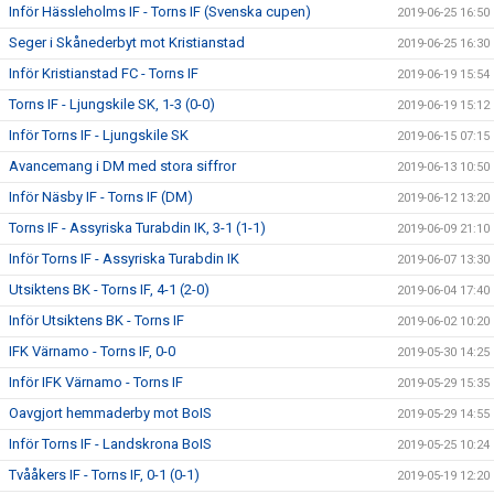
Inför Hässleholms IF - Torns IF (Svenska cupen)
2019-06-25 16:50
Seger i Skånederbyt mot Kristianstad
2019-06-25 16:30
Inför Kristianstad FC - Torns IF
2019-06-19 15:54
Torns IF - Ljungskile SK, 1-3 (0-0)
2019-06-19 15:12
Inför Torns IF - Ljungskile SK
2019-06-15 07:15
Avancemang i DM med stora siffror
2019-06-13 10:50
Inför Näsby IF - Torns IF (DM)
2019-06-12 13:20
Torns IF - Assyriska Turabdin IK, 3-1 (1-1)
2019-06-09 21:10
Inför Torns IF - Assyriska Turabdin IK
2019-06-07 13:30
Utsiktens BK - Torns IF, 4-1 (2-0)
2019-06-04 17:40
Inför Utsiktens BK - Torns IF
2019-06-02 10:20
IFK Värnamo - Torns IF, 0-0
2019-05-30 14:25
Inför IFK Värnamo - Torns IF
2019-05-29 15:35
Oavgjort hemmaderby mot BoIS
2019-05-29 14:55
Inför Torns IF - Landskrona BoIS
2019-05-25 10:24
Tvååkers IF - Torns IF, 0-1 (0-1)
2019-05-19 12:20