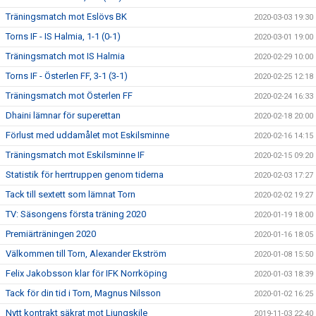
Träningsmatch mot Eslövs BK
2020-03-03 19:30
Torns IF - IS Halmia, 1-1 (0-1)
2020-03-01 19:00
Träningsmatch mot IS Halmia
2020-02-29 10:00
Torns IF - Österlen FF, 3-1 (3-1)
2020-02-25 12:18
Träningsmatch mot Österlen FF
2020-02-24 16:33
Dhaini lämnar för superettan
2020-02-18 20:00
Förlust med uddamålet mot Eskilsminne
2020-02-16 14:15
Träningsmatch mot Eskilsminne IF
2020-02-15 09:20
Statistik för herrtruppen genom tiderna
2020-02-03 17:27
Tack till sextett som lämnat Torn
2020-02-02 19:27
TV: Säsongens första träning 2020
2020-01-19 18:00
Premiärträningen 2020
2020-01-16 18:05
Välkommen till Torn, Alexander Ekström
2020-01-08 15:50
Felix Jakobsson klar för IFK Norrköping
2020-01-03 18:39
Tack för din tid i Torn, Magnus Nilsson
2020-01-02 16:25
Nytt kontrakt säkrat mot Ljungskile
2019-11-03 22:40