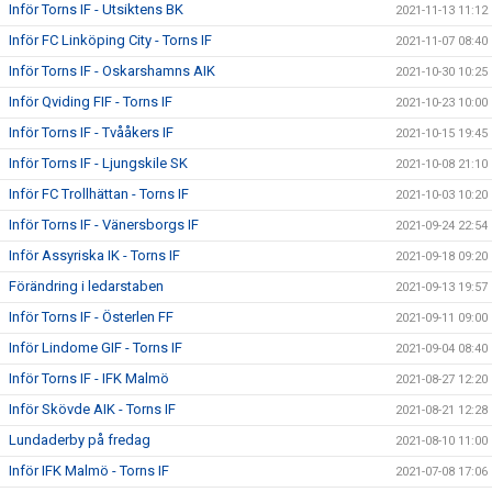
Inför Torns IF - Utsiktens BK
2021-11-13 11:12
Inför FC Linköping City - Torns IF
2021-11-07 08:40
Inför Torns IF - Oskarshamns AIK
2021-10-30 10:25
Inför Qviding FIF - Torns IF
2021-10-23 10:00
Inför Torns IF - Tvååkers IF
2021-10-15 19:45
Inför Torns IF - Ljungskile SK
2021-10-08 21:10
Inför FC Trollhättan - Torns IF
2021-10-03 10:20
Inför Torns IF - Vänersborgs IF
2021-09-24 22:54
Inför Assyriska IK - Torns IF
2021-09-18 09:20
Förändring i ledarstaben
2021-09-13 19:57
Inför Torns IF - Österlen FF
2021-09-11 09:00
Inför Lindome GIF - Torns IF
2021-09-04 08:40
Inför Torns IF - IFK Malmö
2021-08-27 12:20
Inför Skövde AIK - Torns IF
2021-08-21 12:28
Lundaderby på fredag
2021-08-10 11:00
Inför IFK Malmö - Torns IF
2021-07-08 17:06