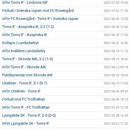
Inför Torns IF - Lindome GIF
2021-07-03 10:40
Förlust i Svenska cupen mot FC Rosengård
2021-07-02 17:50
Inför FC Rosengård - Torns IF i Svenska cupen
2021-06-30 13:20
Torns IF - Assyriska IK, 2-2 (1-2)
2021-06-30 12:40
Inför Torns IF - Assyriska IK
2021-06-23 17:00
Kollaps i Lundaderbyt
2021-06-21 16:30
Inför kvällens Lundaderby
2021-06-18 11:15
Torns IF - Skövde AIK, 3-2 (1-0)
2021-06-15 18:45
Inför Torns IF - Skövde AIK
2021-06-12 09:18
Publikpremiär mot Skövde AIK
2021-06-10 18:00
Utsikten - Torns IF, 5-1 (0-1)
2021-06-10 17:00
Inför Utsikten - Torns IF
2021-06-05 09:49
Förlust mot FC Trollhättan
2021-06-04 18:10
Inför Torns IF - FC Trollhättan
2021-05-29 12:24
Ljungskile SK - Torns IF, 2-0 (0-0)
2021-05-28 16:55
Inför Ljungskile SK - Torns IF
2021-05-22 11:20