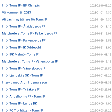
Inför Torns IF - BK Olympic
2023-02-10 09:20
Välkommen till 2023
2023-01-01 17:30
Ali Jasim ny tränare för Torns IF
2022-11-29 17:30
Inför Torns IF - Åtvidabergs FF
2022-11-04 18:10
Matchreferat Torns IF - Falkenbergs FF
2022-10-31 15:04
Inför Torns IF - Falkenbergs FF
2022-10-28 15:55
Inför Torns IF - IK Oddevold
2022-10-21 18:00
Inför IFK Malmö - Torns IF
2022-10-14 08:12
Matchreferat: Torns IF - Vänersborgs IF
2022-10-10 15:16
Inför Torns IF - Vänersborgs IF
2022-10-07 21:50
Inför Ljungskile SK - Torns IF
2022-10-01 09:20
Intervju med Aron Ingemarsson
2022-09-28 08:35
Inför Torns IF - Tvååkers IF
2022-09-23 23:08
Inför Ängelholms FF - Torns IF
2022-09-16 15:00
Inför Torns IF - Lunds BK
2022-09-09 11:00
Inför FC Trollhättan - Torns IF
2022-09-03 21:20