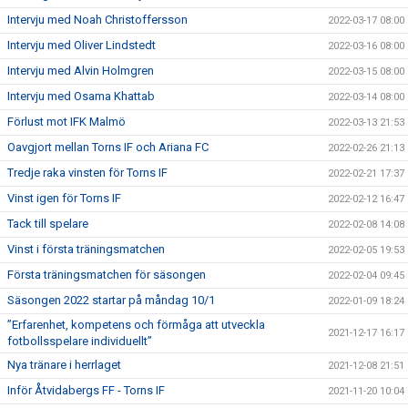
Intervju med Noah Christoffersson
2022-03-17 08:00
Intervju med Oliver Lindstedt
2022-03-16 08:00
Intervju med Alvin Holmgren
2022-03-15 08:00
Intervju med Osama Khattab
2022-03-14 08:00
Förlust mot IFK Malmö
2022-03-13 21:53
Oavgjort mellan Torns IF och Ariana FC
2022-02-26 21:13
Tredje raka vinsten för Torns IF
2022-02-21 17:37
Vinst igen för Torns IF
2022-02-12 16:47
Tack till spelare
2022-02-08 14:08
Vinst i första träningsmatchen
2022-02-05 19:53
Första träningsmatchen för säsongen
2022-02-04 09:45
Säsongen 2022 startar på måndag 10/1
2022-01-09 18:24
”Erfarenhet, kompetens och förmåga att utveckla
2021-12-17 16:17
fotbollsspelare individuellt”
Nya tränare i herrlaget
2021-12-08 21:51
Inför Åtvidabergs FF - Torns IF
2021-11-20 10:04