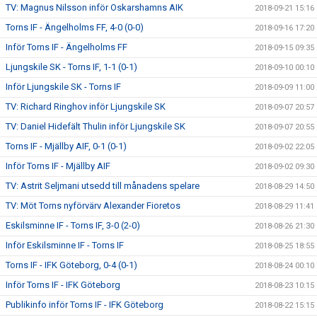
TV: Magnus Nilsson inför Oskarshamns AIK
2018-09-21 15:16
Torns IF - Ängelholms FF, 4-0 (0-0)
2018-09-16 17:20
Inför Torns IF - Ängelholms FF
2018-09-15 09:35
Ljungskile SK - Torns IF, 1-1 (0-1)
2018-09-10 00:10
Inför Ljungskile SK - Torns IF
2018-09-09 11:00
TV: Richard Ringhov inför Ljungskile SK
2018-09-07 20:57
TV: Daniel Hidefält Thulin inför Ljungskile SK
2018-09-07 20:55
Torns IF - Mjällby AIF, 0-1 (0-1)
2018-09-02 22:05
Inför Torns IF - Mjällby AIF
2018-09-02 09:30
TV: Astrit Seljmani utsedd till månadens spelare
2018-08-29 14:50
TV: Möt Torns nyförvärv Alexander Fioretos
2018-08-29 11:41
Eskilsminne IF - Torns IF, 3-0 (2-0)
2018-08-26 21:30
Inför Eskilsminne IF - Torns IF
2018-08-25 18:55
Torns IF - IFK Göteborg, 0-4 (0-1)
2018-08-24 00:10
Inför Torns IF - IFK Göteborg
2018-08-23 10:15
Publikinfo inför Torns IF - IFK Göteborg
2018-08-22 15:15