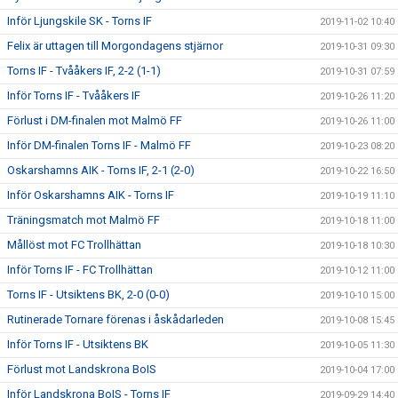
Inför Ljungskile SK - Torns IF
2019-11-02 10:40
Felix är uttagen till Morgondagens stjärnor
2019-10-31 09:30
Torns IF - Tvååkers IF, 2-2 (1-1)
2019-10-31 07:59
Inför Torns IF - Tvååkers IF
2019-10-26 11:20
Förlust i DM-finalen mot Malmö FF
2019-10-26 11:00
Inför DM-finalen Torns IF - Malmö FF
2019-10-23 08:20
Oskarshamns AIK - Torns IF, 2-1 (2-0)
2019-10-22 16:50
Inför Oskarshamns AIK - Torns IF
2019-10-19 11:10
Träningsmatch mot Malmö FF
2019-10-18 11:00
Mållöst mot FC Trollhättan
2019-10-18 10:30
Inför Torns IF - FC Trollhättan
2019-10-12 11:00
Torns IF - Utsiktens BK, 2-0 (0-0)
2019-10-10 15:00
Rutinerade Tornare förenas i åskådarleden
2019-10-08 15:45
Inför Torns IF - Utsiktens BK
2019-10-05 11:30
Förlust mot Landskrona BoIS
2019-10-04 17:00
Inför Landskrona BoIS - Torns IF
2019-09-29 14:40