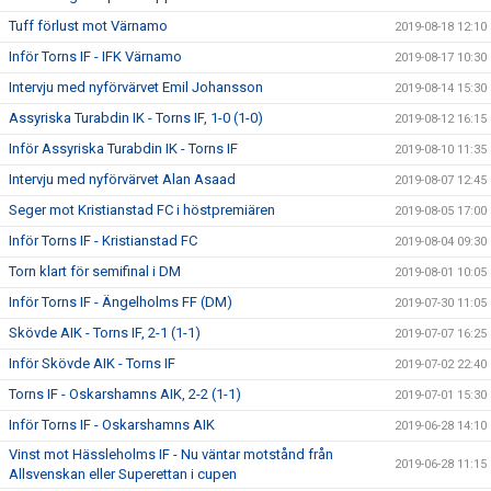
Tuff förlust mot Värnamo
2019-08-18 12:10
Inför Torns IF - IFK Värnamo
2019-08-17 10:30
Intervju med nyförvärvet Emil Johansson
2019-08-14 15:30
Assyriska Turabdin IK - Torns IF, 1-0 (1-0)
2019-08-12 16:15
Inför Assyriska Turabdin IK - Torns IF
2019-08-10 11:35
Intervju med nyförvärvet Alan Asaad
2019-08-07 12:45
Seger mot Kristianstad FC i höstpremiären
2019-08-05 17:00
Inför Torns IF - Kristianstad FC
2019-08-04 09:30
Torn klart för semifinal i DM
2019-08-01 10:05
Inför Torns IF - Ängelholms FF (DM)
2019-07-30 11:05
Skövde AIK - Torns IF, 2-1 (1-1)
2019-07-07 16:25
Inför Skövde AIK - Torns IF
2019-07-02 22:40
Torns IF - Oskarshamns AIK, 2-2 (1-1)
2019-07-01 15:30
Inför Torns IF - Oskarshamns AIK
2019-06-28 14:10
Vinst mot Hässleholms IF - Nu väntar motstånd från
2019-06-28 11:15
Allsvenskan eller Superettan i cupen