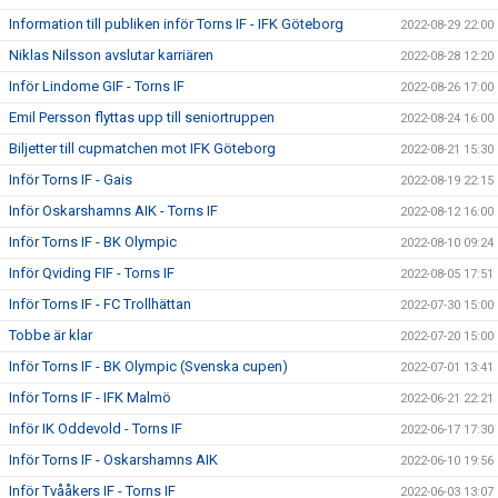
Information till publiken inför Torns IF - IFK Göteborg
2022-08-29 22:00
Niklas Nilsson avslutar karriären
2022-08-28 12:20
Inför Lindome GIF - Torns IF
2022-08-26 17:00
Emil Persson flyttas upp till seniortruppen
2022-08-24 16:00
Biljetter till cupmatchen mot IFK Göteborg
2022-08-21 15:30
Inför Torns IF - Gais
2022-08-19 22:15
Inför Oskarshamns AIK - Torns IF
2022-08-12 16:00
Inför Torns IF - BK Olympic
2022-08-10 09:24
Inför Qviding FIF - Torns IF
2022-08-05 17:51
Inför Torns IF - FC Trollhättan
2022-07-30 15:00
Tobbe är klar
2022-07-20 15:00
Inför Torns IF - BK Olympic (Svenska cupen)
2022-07-01 13:41
Inför Torns IF - IFK Malmö
2022-06-21 22:21
Inför IK Oddevold - Torns IF
2022-06-17 17:30
Inför Torns IF - Oskarshamns AIK
2022-06-10 19:56
Inför Tvååkers IF - Torns IF
2022-06-03 13:07