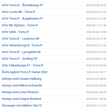
Inför Torns IF - Åtvidabergs FF
2022-05-28 20:25
Inför Lunds BK - Torns IF
2022-05-25 07:55
Inför Torns IF - Ängelholms FF
2022-05-19 22:36
Inför BK Olympic - Torns IF
2022-05-12 21:30
Inför GAIS - Torns IF
2022-05-06 19:00
Inför Torns IF - Lindome GIF
2022-04-29 22:39
Inför Vänersborgs IF -Torns IF
2022-04-22 21:00
Inför Torns IF - Ljungskile SK
2022-04-14 22:49
Inför Torns IF - Qviding FIF
2022-04-08 21:00
Inför Falkenbergs FF - Torns IF
2022-04-02 09:00
Årets lagbild Torns IF Herrar 2022
2022-03-30 20:17
Intervju med Ossian Hallberg
2022-03-24 08:00
Intervju med Måns Hofvander
2022-03-23 08:00
Intervju med Linus Persson
2022-03-22 08:00
Intervju med Casper Burehed
2022-03-21 08:00
Storseger mot Malmö City FC
2022-03-17 14:05