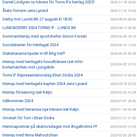
Daniel Lindgren ny tränare för Torns IFs herrlag 2025!
2024-11-18 18:00
Årets Tornare Jens Lynard
2024-11-16 19:00
Derby mot Lunds BK 27 augusti kl 18:30
2024-08-23 08:00
LUNDADERBY 2024 TORNS IF - LUNDS BK
2024-08-14 20:46
Sommarintervju med sportchefen Simon Forsén
2024-06-30 18:10
Succéstarten för Herrlaget 2024
2024-05-14 12:06
Staketrävarna bjuder in till årlig träff
2024-04-24 20:28
Intervju med herrlagets huvudtränare Izet inför
2024-04-20 19:12
bortamatchen mot Ljungskile
Torns IF Representationslag Ettan Södra 2024
2024-03-19 20:56
Intervju med herrlagets kapten 2024 Jens Lynard
2024-03-18 20:52
Intervju försäsong Izet Kaljic
2024-02-25 15:28
Välkommen 2024
2024-01-07 20:46
Intervju med herrarnas nya tränare Izet Kaljic
2023-11-30 09:48
Omstart för Torn i Ettan Södra
2023-07-27 21:30
Hemmapremiär på skärtorsdagen mot Ängelholms FF
2023-04-05 15:25
Intervju med Nima Mahoutchian
2023-02-26 23:45