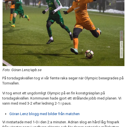
ÅRETS TORNARE
Foto: Göran Lenz/apb.se
På torsdagskvällen tog vi vår femte raka seger när Olympic besegrades på
Tornvallen.
Vi tog emot ett ungdomligt Olympic på en fin konstgräsplan på
torsdagskvällen. Kommunen hade gjort ett strålande jobb med planen. Vi
vann med med 3-2 efter ledning 2-1 i paus.
Göran Lenz blogg med bilder från matchen
Vi rivstartade med 1-0 i den 2:a minuten. Adrian slog en hård låg frispark