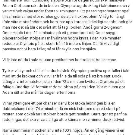
från vänster som Lundberg släppte och för dagen notoriske målskytten
Adam Olofsson rakade in bollen. Olympic tog dock tag i taktpinnen och vi
var inte helt vakna under första 20 minuterna. Ett passningsorienterat spel
tillsammans med stor rörelse gjorde att vi fick problem. Vi låg för långt
ifrån våra motståndare och kom inte upp i press tillräckligt snabbt, och gör
man inte det så blir det svårt att få tag i bollen. Ändå gör vi 2-0 genom
Omar Habib i den 21:a minuten på ett genombrott där Omar snyggt
placerar bollen stolpe in i målvaktens högra kryss. I den 40:e minuten
reducerar Olympic på ett skott från 16-meters linjen. Där är vi väldigt
passiva och vi bara faller, så vi får skylla oss lite själva.
Vi är inte nöjda i halvlek utan predikar mer kontrollerat bollinnehav.
Tycker vi styr och ställer i andra halvlek. Olympics positiva spel faller i takt
med att de kroknar och vi rullar från sida till sida på ett bra sätt. Dock
stänger vi inte matchen, utan i den 72:a minuten kvitterar Olympic på ett
friläge. Onödigt. Vi fortsätter dock jobba på och i den 79:a minuten gör
Adam sitt andra mål för dagen efter hörna.
Vi har ytterligare ett par chanser där vi bör utöka ledningen bl a en
dubbelchans i den 74:e minuten då en nick i stolpen och ett skott på
returen som också tar i stolpen borde gett resultat. Gurra gör ett par fina
räddningar, det ska vi vara ärliga att erkänna men vi vinner dock rättvist.
När vi summerar matchen är vi inte 100% nöjda. Än en gång vinner vi en