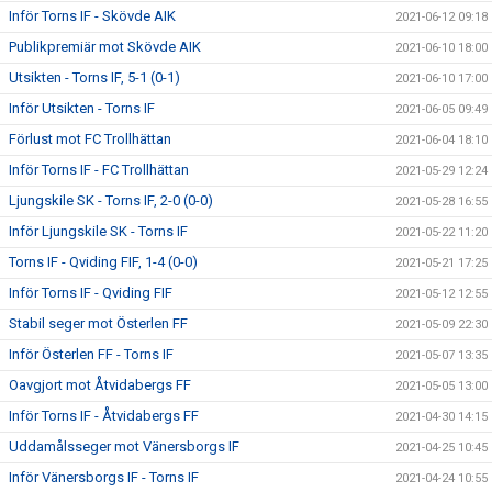
Inför Torns IF - Skövde AIK
2021-06-12 09:18
Publikpremiär mot Skövde AIK
2021-06-10 18:00
Utsikten - Torns IF, 5-1 (0-1)
2021-06-10 17:00
Inför Utsikten - Torns IF
2021-06-05 09:49
Förlust mot FC Trollhättan
2021-06-04 18:10
Inför Torns IF - FC Trollhättan
2021-05-29 12:24
Ljungskile SK - Torns IF, 2-0 (0-0)
2021-05-28 16:55
Inför Ljungskile SK - Torns IF
2021-05-22 11:20
Torns IF - Qviding FIF, 1-4 (0-0)
2021-05-21 17:25
Inför Torns IF - Qviding FIF
2021-05-12 12:55
Stabil seger mot Österlen FF
2021-05-09 22:30
Inför Österlen FF - Torns IF
2021-05-07 13:35
Oavgjort mot Åtvidabergs FF
2021-05-05 13:00
Inför Torns IF - Åtvidabergs FF
2021-04-30 14:15
Uddamålsseger mot Vänersborgs IF
2021-04-25 10:45
Inför Vänersborgs IF - Torns IF
2021-04-24 10:55