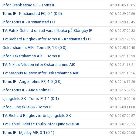
Inför Grebbestads IF - Torns IF
2018-10-05 18:05
Torns IF - Kristianstad FC, 0-1 (0-0)
2018-09-29 22:50
Inför Torns IF - Kristianstad FC
2018-09-29 10:45
TV: Patrik Östlund om att vara tillbaka på Stångby IP
2018-09-27 20:33
TV: Richard Ringhov inför Torns IF - Kristianstad FC
2018-09-27 20:25
Oskarshamns AIK - Torns IF, 1-0 (0-0)
2018-09-25 12:45
Inför Oskarshamns AIK – Torns IF
2018-09-21 15:23
TV: Niklas Nilsson inför Oskarshamns AIK
2018-09-21 15:21
TV: Magnus Nilsson inför Oskarshamns AIK
2018-09-21 15:16
Torns IF - Ängelholms FF, 4-0 (0-0)
2018-09-16 17:20
Inför Torns IF - Ängelholms FF
2018-09-15 09:35
Ljungskile SK - Torns IF, 1-1 (0-1)
2018-09-10 00:10
Inför Ljungskile SK - Torns IF
2018-09-09 11:00
TV: Richard Ringhov inför Ljungskile SK
2018-09-07 20:57
TV: Daniel Hidefält Thulin inför Ljungskile SK
2018-09-07 20:55
Torns IF - Mjällby AIF, 0-1 (0-1)
2018-09-02 22:05