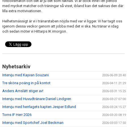
fotbollsmatch och det är ju det som räknas. Vi är dock inne i en period
med mycket matcher och träningar så visst, ibland kan det saknas den där
lilla extra motivivationen.
Helhetsmässigt är vi i tränarstaben nöjda med var vi ligger. Vi har tagit oss
igenom dessa veckor genom att jobba med det vi ska. Nu tränar vi idag
och sedan möter vi Hittarps IK imorgon.
Nyhetsarkiv
Intervju med Kayvan Souzani
2026-06-09 20:40
Tre sköna poäng in på kontot
2026-04-11 21:29
Anders Arnslätt stiger av!
2026-03-31 15:25
Intervju med Huvudtränare Daniel Lindgren
2026-03-27 07:00
Intervju med herrlagets kapten Jesper Edlund
2026-03-24 15:27
Torns IF Herr 2026
2026-03-20 08:19
Intervju med Sportchef Joel Beckman
2026-03-03 17:50