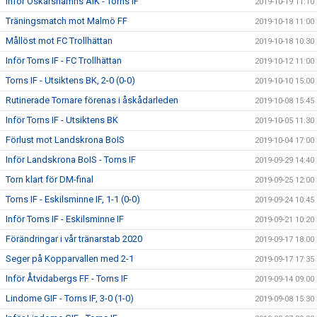
Inför Oskarshamns AIK - Torns IF
2019-10-19 11:10
Träningsmatch mot Malmö FF
2019-10-18 11:00
Mållöst mot FC Trollhättan
2019-10-18 10:30
Inför Torns IF - FC Trollhättan
2019-10-12 11:00
Torns IF - Utsiktens BK, 2-0 (0-0)
2019-10-10 15:00
Rutinerade Tornare förenas i åskådarleden
2019-10-08 15:45
Inför Torns IF - Utsiktens BK
2019-10-05 11:30
Förlust mot Landskrona BoIS
2019-10-04 17:00
Inför Landskrona BoIS - Torns IF
2019-09-29 14:40
Torn klart för DM-final
2019-09-25 12:00
Torns IF - Eskilsminne IF, 1-1 (0-0)
2019-09-24 10:45
Inför Torns IF - Eskilsminne IF
2019-09-21 10:20
Förändringar i vår tränarstab 2020
2019-09-17 18:00
Seger på Kopparvallen med 2-1
2019-09-17 17:35
Inför Åtvidabergs FF - Torns IF
2019-09-14 09:00
Lindome GIF - Torns IF, 3-0 (1-0)
2019-09-08 15:30