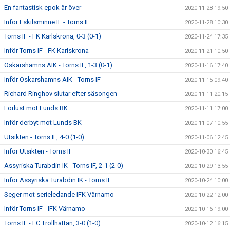
En fantastisk epok är över
2020-11-28 19:50
Inför Eskilsminne IF - Torns IF
2020-11-28 10:30
Torns IF - FK Karlskrona, 0-3 (0-1)
2020-11-24 17:35
Inför Torns IF - FK Karlskrona
2020-11-21 10:50
Oskarshamns AIK - Torns IF, 1-3 (0-1)
2020-11-16 17:40
Inför Oskarshamns AIK - Torns IF
2020-11-15 09:40
Richard Ringhov slutar efter säsongen
2020-11-11 20:15
Förlust mot Lunds BK
2020-11-11 17:00
Inför derbyt mot Lunds BK
2020-11-07 10:55
Utsikten - Torns IF, 4-0 (1-0)
2020-11-06 12:45
Inför Utsikten - Torns IF
2020-10-30 16:45
Assyriska Turabdin IK - Torns IF, 2-1 (2-0)
2020-10-29 13:55
Inför Assyriska Turabdin IK - Torns IF
2020-10-24 10:00
Seger mot serieledande IFK Värnamo
2020-10-22 12:00
Inför Torns IF - IFK Värnamo
2020-10-16 19:00
Torns IF - FC Trollhättan, 3-0 (1-0)
2020-10-12 16:15