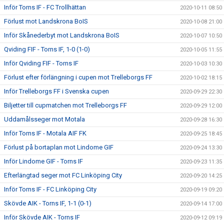
Inför Torns IF - FC Trollhättan
2020-10-11 08:50
Förlust mot Landskrona BoIS
2020-10-08 21:00
Inför Skånederbyt mot Landskrona BoIS
2020-10-07 10:50
Qviding FIF - Torns IF, 1-0 (1-0)
2020-10-05 11:55
Inför Qviding FIF - Torns IF
2020-10-03 10:30
Förlust efter förlängning i cupen mot Trelleborgs FF
2020-10-02 18:15
Inför Trelleborgs FF i Svenska cupen
2020-09-29 22:30
Biljetter till cupmatchen mot Trelleborgs FF
2020-09-29 12:00
Uddamålsseger mot Motala
2020-09-28 16:30
Inför Torns IF - Motala AIF FK
2020-09-25 18:45
Förlust på bortaplan mot Lindome GIF
2020-09-24 13:30
Inför Lindome GIF - Torns IF
2020-09-23 11:35
Efterlängtad seger mot FC Linköping City
2020-09-20 14:25
Inför Torns IF - FC Linköping City
2020-09-19 09:20
Skövde AIK - Torns IF, 1-1 (0-1)
2020-09-14 17:00
Inför Skövde AIK - Torns IF
2020-09-12 09:19