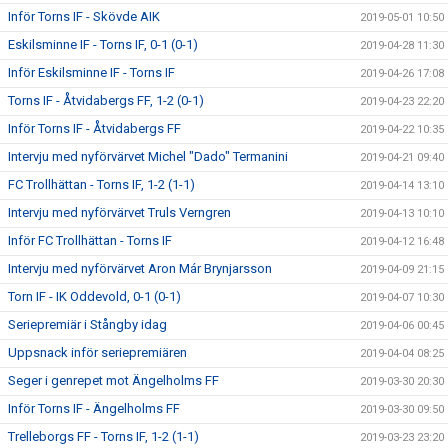
Inför Torns IF - Skövde AIK
2019-05-01 10:50
Eskilsminne IF - Torns IF, 0-1 (0-1)
2019-04-28 11:30
Inför Eskilsminne IF - Torns IF
2019-04-26 17:08
Torns IF - Åtvidabergs FF, 1-2 (0-1)
2019-04-23 22:20
Inför Torns IF - Åtvidabergs FF
2019-04-22 10:35
Intervju med nyförvärvet Michel "Dado" Termanini
2019-04-21 09:40
FC Trollhättan - Torns IF, 1-2 (1-1)
2019-04-14 13:10
Intervju med nyförvärvet Truls Verngren
2019-04-13 10:10
Inför FC Trollhättan - Torns IF
2019-04-12 16:48
Intervju med nyförvärvet Aron Már Brynjarsson
2019-04-09 21:15
Torn IF - IK Oddevold, 0-1 (0-1)
2019-04-07 10:30
Seriepremiär i Stångby idag
2019-04-06 00:45
Uppsnack inför seriepremiären
2019-04-04 08:25
Seger i genrepet mot Ängelholms FF
2019-03-30 20:30
Inför Torns IF - Ängelholms FF
2019-03-30 09:50
Trelleborgs FF - Torns IF, 1-2 (1-1)
2019-03-23 23:20