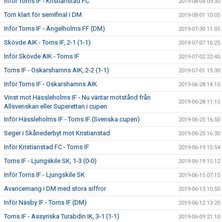
Inför Torns IF - Kristianstad FC
2019-08-04 09:30
Torn klart för semifinal i DM
2019-08-01 10:05
Inför Torns IF - Ängelholms FF (DM)
2019-07-30 11:05
Skövde AIK - Torns IF, 2-1 (1-1)
2019-07-07 16:25
Inför Skövde AIK - Torns IF
2019-07-02 22:40
Torns IF - Oskarshamns AIK, 2-2 (1-1)
2019-07-01 15:30
Inför Torns IF - Oskarshamns AIK
2019-06-28 14:10
Vinst mot Hässleholms IF - Nu väntar motstånd från
2019-06-28 11:15
Allsvenskan eller Superettan i cupen
Inför Hässleholms IF - Torns IF (Svenska cupen)
2019-06-25 16:50
Seger i Skånederbyt mot Kristianstad
2019-06-25 16:30
Inför Kristianstad FC - Torns IF
2019-06-19 15:54
Torns IF - Ljungskile SK, 1-3 (0-0)
2019-06-19 15:12
Inför Torns IF - Ljungskile SK
2019-06-15 07:15
Avancemang i DM med stora siffror
2019-06-13 10:50
Inför Näsby IF - Torns IF (DM)
2019-06-12 13:20
Torns IF - Assyriska Turabdin IK, 3-1 (1-1)
2019-06-09 21:10