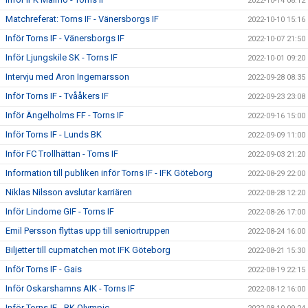
2022-10-14 08:12
Matchreferat: Torns IF - Vänersborgs IF
2022-10-10 15:16
Inför Torns IF - Vänersborgs IF
2022-10-07 21:50
Inför Ljungskile SK - Torns IF
2022-10-01 09:20
Intervju med Aron Ingemarsson
2022-09-28 08:35
Inför Torns IF - Tvååkers IF
2022-09-23 23:08
Inför Ängelholms FF - Torns IF
2022-09-16 15:00
Inför Torns IF - Lunds BK
2022-09-09 11:00
Inför FC Trollhättan - Torns IF
2022-09-03 21:20
Information till publiken inför Torns IF - IFK Göteborg
2022-08-29 22:00
Niklas Nilsson avslutar karriären
2022-08-28 12:20
Inför Lindome GIF - Torns IF
2022-08-26 17:00
Emil Persson flyttas upp till seniortruppen
2022-08-24 16:00
Biljetter till cupmatchen mot IFK Göteborg
2022-08-21 15:30
Inför Torns IF - Gais
2022-08-19 22:15
Inför Oskarshamns AIK - Torns IF
2022-08-12 16:00
Inför Torns IF - BK Olympic