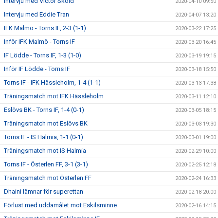
Intervju med Victor Sköld
2020-04-10 09:50
Intervju med Eddie Tran
2020-04-07 13:20
IFK Malmö - Torns IF, 2-3 (1-1)
2020-03-22 17:25
Inför IFK Malmö - Torns IF
2020-03-20 16:45
IF Lödde - Torns IF, 1-3 (1-0)
2020-03-19 19:15
Inför IF Lödde - Torns IF
2020-03-18 15:50
Torns IF - IFK Hässleholm, 1-4 (1-1)
2020-03-13 17:38
Träningsmatch mot IFK Hässleholm
2020-03-11 12:10
Eslövs BK - Torns IF, 1-4 (0-1)
2020-03-05 18:15
Träningsmatch mot Eslövs BK
2020-03-03 19:30
Torns IF - IS Halmia, 1-1 (0-1)
2020-03-01 19:00
Träningsmatch mot IS Halmia
2020-02-29 10:00
Torns IF - Österlen FF, 3-1 (3-1)
2020-02-25 12:18
Träningsmatch mot Österlen FF
2020-02-24 16:33
Dhaini lämnar för superettan
2020-02-18 20:00
Förlust med uddamålet mot Eskilsminne
2020-02-16 14:15