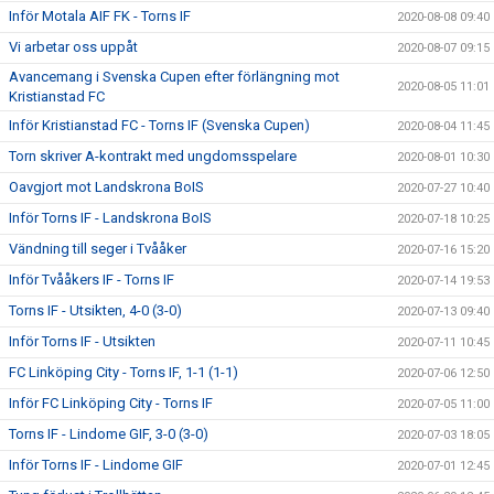
Inför Motala AIF FK - Torns IF
2020-08-08 09:40
Vi arbetar oss uppåt
2020-08-07 09:15
Avancemang i Svenska Cupen efter förlängning mot
2020-08-05 11:01
Kristianstad FC
Inför Kristianstad FC - Torns IF (Svenska Cupen)
2020-08-04 11:45
Torn skriver A-kontrakt med ungdomsspelare
2020-08-01 10:30
Oavgjort mot Landskrona BoIS
2020-07-27 10:40
Inför Torns IF - Landskrona BoIS
2020-07-18 10:25
Vändning till seger i Tvååker
2020-07-16 15:20
Inför Tvååkers IF - Torns IF
2020-07-14 19:53
Torns IF - Utsikten, 4-0 (3-0)
2020-07-13 09:40
Inför Torns IF - Utsikten
2020-07-11 10:45
FC Linköping City - Torns IF, 1-1 (1-1)
2020-07-06 12:50
Inför FC Linköping City - Torns IF
2020-07-05 11:00
Torns IF - Lindome GIF, 3-0 (3-0)
2020-07-03 18:05
Inför Torns IF - Lindome GIF
2020-07-01 12:45