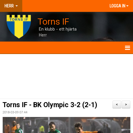
HERR
LOGGA IN
Torns IF
En klubb - ett hjärta
Herr
HERR
NYHETER
KALENDER
MATCHER
Torns IF - BK Olympic 3-2 (2-1)
<
>
TRUPPEN
2018-03-09 07:44
BILDGALLERI