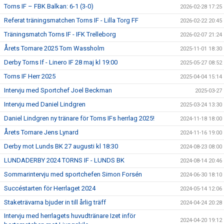
Torns IF – FBK Balkan: 6-1 (3-0)
2026-02-28 17:25
Referat träningsmatchen Torns IF - Lilla Torg FF
2026-02-22 20:45
Träningsmatch Torns IF - IFK Trelleborg
2026-02-07 21:24
Årets Tornare 2025 Tom Wassholm
2025-11-01 18:30
Derby Torns If - Linero IF 28 maj kl 19:00
2025-05-27 08:52
Torns IF Herr 2025
2025-04-04 15:14
Intervju med Sportchef Joel Beckman
2025-03-27
Intervju med Daniel Lindgren
2025-03-24 13:30
Daniel Lindgren ny tränare för Torns IFs herrlag 2025!
2024-11-18 18:00
Årets Tornare Jens Lynard
2024-11-16 19:00
Derby mot Lunds BK 27 augusti kl 18:30
2024-08-23 08:00
LUNDADERBY 2024 TORNS IF - LUNDS BK
2024-08-14 20:46
Sommarintervju med sportchefen Simon Forsén
2024-06-30 18:10
Succéstarten för Herrlaget 2024
2024-05-14 12:06
Staketrävarna bjuder in till årlig träff
2024-04-24 20:28
Intervju med herrlagets huvudtränare Izet inför
2024-04-20 19:12