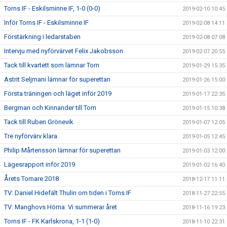
Torns IF - Eskilsminne IF, 1-0 (0-0)
2019-02-10 10:45
Inför Torns IF - Eskilsminne IF
2019-02-08 14:11
Förstärkning i ledarstaben
2019-02-08 07:08
Intervju med nyförvärvet Felix Jakobsson
2019-02-07 20:55
Tack till kvartett som lämnar Torn
2019-01-29 15:35
Astrit Seljmani lämnar för superettan
2019-01-26 15:00
Första träningen och läget inför 2019
2019-01-17 22:35
Bergman och Kinnander till Torn
2019-01-15 10:38
Tack till Ruben Grönevik
2019-01-07 12:05
Tre nyförvärv klara
2019-01-05 12:45
Philip Mårtensson lämnar för superettan
2019-01-03 12:00
Lägesrapport inför 2019
2019-01-02 16:40
Årets Tornare 2018
2018-12-17 11:11
TV: Daniel Hidefält Thulin om tiden i Torns IF
2018-11-27 22:55
TV: Manghovs Hörna: Vi summerar året
2018-11-16 19:23
Torns IF - FK Karlskrona, 1-1 (1-0)
2018-11-10 22:31