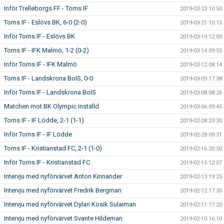
Inför Trelleborgs FF - Torns IF
2019-03-23 10:50
Torns IF - Eslövs BK, 6-0 (2-0)
2019-03-21 10:15
Inför Torns IF - Eslövs BK
2019-03-19 12:00
Torns IF - IFK Malmö, 1-2 (0-2)
2019-03-14 09:55
Inför Torns IF - IFK Malmö
2019-03-12 08:14
Torns IF - Landskrona BoIS, 0-0
2019-03-09 17:38
Inför Torns IF - Landskrona BoIS
2019-03-08 08:26
Matchen mot BK Olympic inställd
2019-03-06 09:45
Torns IF - IF Lödde, 2-1 (1-1)
2019-02-28 23:30
Inför Torns IF - IF Lödde
2019-02-28 09:31
Torns IF - Kristianstad FC, 2-1 (1-0)
2019-02-16 20:50
Inför Torns IF - Kristianstad FC
2019-02-15 12:07
Intervju med nyförvärvet Anton Kinnander
2019-02-13 19:25
Intervju med nyförvärvet Fredrik Bergman
2019-02-12 17:35
Intervju med nyförvärvet Dylan Kosik Sulaiman
2019-02-11 17:20
Intervju med nyförvärvet Svante Hildeman
2019-02-10 16:10