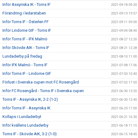
Inför Assyriska IK - Torns IF
2021-09-18 09:20
Förändring i ledarstaben
2021-09-13 19:57
Inför Torns IF - Österlen FF
2021-09-11 09:00
Inför Lindome GIF - Torns IF
2021-09-04 08:40
Inför Torns IF - IFK Malmö
2021-08-27 12:20
Inför Skövde AIK - Torns IF
2021-08-21 12:28
Lundaderby på fredag
2021-08-10 11:00
Inför IFK Malmö - Torns IF
2021-07-08 17:06
Inför Torns IF - Lindome GIF
2021-07-03 10:40
Förlust i Svenska cupen mot FC Rosengård
2021-07-02 17:50
Inför FC Rosengård - Torns IF i Svenska cupen
2021-06-30 13:20
Torns IF - Assyriska IK, 2-2 (1-2)
2021-06-30 12:40
Inför Torns IF - Assyriska IK
2021-06-23 17:00
Kollaps i Lundaderbyt
2021-06-21 16:30
Inför kvällens Lundaderby
2021-06-18 11:15
Torns IF - Skövde AIK, 3-2 (1-0)
2021-06-15 18:45