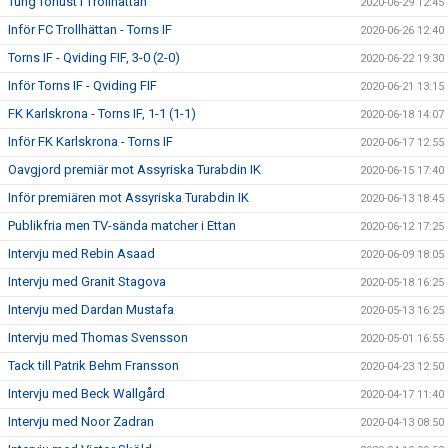
Tung förlust i Trollhättan
2020-06-29 12:45
Inför FC Trollhättan - Torns IF
2020-06-26 12:40
Torns IF - Qviding FIF, 3-0 (2-0)
2020-06-22 19:30
Inför Torns IF - Qviding FIF
2020-06-21 13:15
FK Karlskrona - Torns IF, 1-1 (1-1)
2020-06-18 14:07
Inför FK Karlskrona - Torns IF
2020-06-17 12:55
Oavgjord premiär mot Assyriska Turabdin IK
2020-06-15 17:40
Inför premiären mot Assyriska Turabdin IK
2020-06-13 18:45
Publikfria men TV-sända matcher i Ettan
2020-06-12 17:25
Intervju med Rebin Asaad
2020-06-09 18:05
Intervju med Granit Stagova
2020-05-18 16:25
Intervju med Dardan Mustafa
2020-05-13 16:25
Intervju med Thomas Svensson
2020-05-01 16:55
Tack till Patrik Behm Fransson
2020-04-23 12:50
Intervju med Beck Wallgård
2020-04-17 11:40
Intervju med Noor Zadran
2020-04-13 08:50