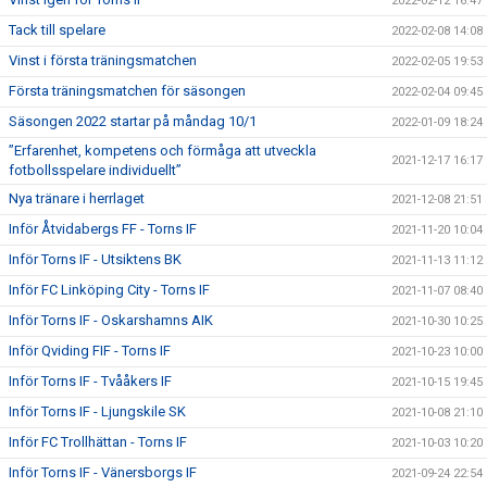
2022-02-12 16:47
Tack till spelare
2022-02-08 14:08
Vinst i första träningsmatchen
2022-02-05 19:53
Första träningsmatchen för säsongen
2022-02-04 09:45
Säsongen 2022 startar på måndag 10/1
2022-01-09 18:24
”Erfarenhet, kompetens och förmåga att utveckla
2021-12-17 16:17
fotbollsspelare individuellt”
Nya tränare i herrlaget
2021-12-08 21:51
Inför Åtvidabergs FF - Torns IF
2021-11-20 10:04
Inför Torns IF - Utsiktens BK
2021-11-13 11:12
Inför FC Linköping City - Torns IF
2021-11-07 08:40
Inför Torns IF - Oskarshamns AIK
2021-10-30 10:25
Inför Qviding FIF - Torns IF
2021-10-23 10:00
Inför Torns IF - Tvååkers IF
2021-10-15 19:45
Inför Torns IF - Ljungskile SK
2021-10-08 21:10
Inför FC Trollhättan - Torns IF
2021-10-03 10:20
Inför Torns IF - Vänersborgs IF
2021-09-24 22:54