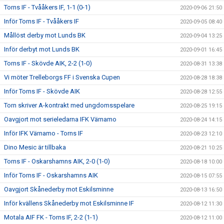
Torns IF - Tvååkers IF, 1-1 (0-1)
2020-09-06 21:50
Inför Torns IF - Tvååkers IF
2020-09-05 08:40
Mållöst derby mot Lunds BK
2020-09-04 13:25
Inför derbyt mot Lunds BK
2020-09-01 16:45
Torns IF - Skövde AIK, 2-2 (1-0)
2020-08-31 13:38
Vi möter Trelleborgs FF i Svenska Cupen
2020-08-28 18:38
Inför Torns IF - Skövde AIK
2020-08-28 12:55
Torn skriver A-kontrakt med ungdomsspelare
2020-08-25 19:15
Oavgjort mot serieledarna IFK Värnamo
2020-08-24 14:15
Inför IFK Värnamo - Torns IF
2020-08-23 12:10
Dino Mesic är tillbaka
2020-08-21 10:25
Torns IF - Oskarshamns AIK, 2-0 (1-0)
2020-08-18 10:00
Inför Torns IF - Oskarshamns AIK
2020-08-15 07:55
Oavgjort Skånederby mot Eskilsminne
2020-08-13 16:50
Inför kvällens Skånederby mot Eskilsminne IF
2020-08-12 11:30
Motala AIF FK - Torns IF, 2-2 (1-1)
2020-08-12 11:00