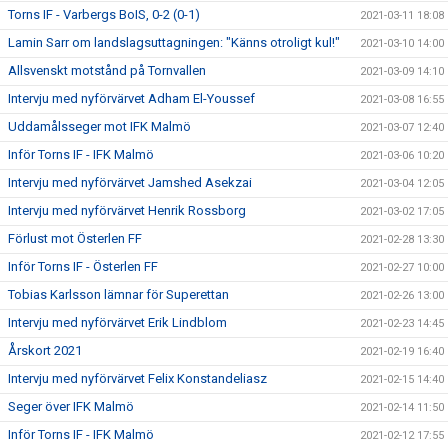
Torns IF - Varbergs BoIS, 0-2 (0-1)
2021-03-11 18:08
Lamin Sarr om landslagsuttagningen: "Känns otroligt kul!"
2021-03-10 14:00
Allsvenskt motstånd på Tornvallen
2021-03-09 14:10
Intervju med nyförvärvet Adham El-Youssef
2021-03-08 16:55
Uddamålsseger mot IFK Malmö
2021-03-07 12:40
Inför Torns IF - IFK Malmö
2021-03-06 10:20
Intervju med nyförvärvet Jamshed Asekzai
2021-03-04 12:05
Intervju med nyförvärvet Henrik Rossborg
2021-03-02 17:05
Förlust mot Österlen FF
2021-02-28 13:30
Inför Torns IF - Österlen FF
2021-02-27 10:00
Tobias Karlsson lämnar för Superettan
2021-02-26 13:00
Intervju med nyförvärvet Erik Lindblom
2021-02-23 14:45
Årskort 2021
2021-02-19 16:40
Intervju med nyförvärvet Felix Konstandeliasz
2021-02-15 14:40
Seger över IFK Malmö
2021-02-14 11:50
Inför Torns IF - IFK Malmö
2021-02-12 17:55