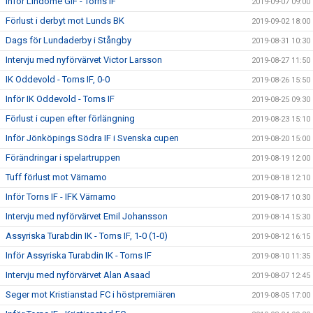
Inför Lindome GIF - Torns IF
2019-09-07 09:00
Förlust i derbyt mot Lunds BK
2019-09-02 18:00
Dags för Lundaderby i Stångby
2019-08-31 10:30
Intervju med nyförvärvet Victor Larsson
2019-08-27 11:50
IK Oddevold - Torns IF, 0-0
2019-08-26 15:50
Inför IK Oddevold - Torns IF
2019-08-25 09:30
Förlust i cupen efter förlängning
2019-08-23 15:10
Inför Jönköpings Södra IF i Svenska cupen
2019-08-20 15:00
Förändringar i spelartruppen
2019-08-19 12:00
Tuff förlust mot Värnamo
2019-08-18 12:10
Inför Torns IF - IFK Värnamo
2019-08-17 10:30
Intervju med nyförvärvet Emil Johansson
2019-08-14 15:30
Assyriska Turabdin IK - Torns IF, 1-0 (1-0)
2019-08-12 16:15
Inför Assyriska Turabdin IK - Torns IF
2019-08-10 11:35
Intervju med nyförvärvet Alan Asaad
2019-08-07 12:45
Seger mot Kristianstad FC i höstpremiären
2019-08-05 17:00