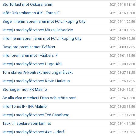
Storförlust mot Oskarshamn
2021-04-18 11:10
Inför Oskarshamns AIK - Torns IF
2021-04-16 15:00
Seger i hemmapremiären mot FC Linköping City
2021-04-11 20:50
Intervju med nyförvärvet Mirza Halvadzic
2021-04-10 10:35
Inför hemmapremiären mot FC Linköping City
2021-04-09 12:20
Oavgjord premiär mot Tvååker
2021-04-03 12:35
Inför premiären mot Tvååkers IF
2021-04-01 13:50
Intervju med nyförvärvet Hugo Ahl
2021-03-30 17:30
Torn skriver A-kontrakt med ung målvakt
2021-03-27 11:25
Intervju med nyförvärvet Kevin Harletun
2021-03-26 17:15
Storseger mot IFK Malmö
2021-03-24 19:51
Se alla våra matcher i Ettan och stötta oss!
2021-03-24 19:30
Inför Torns IF - IFK Malmö
2021-03-23 16:50
Intervju med nyförvärvet Ted Sandberg
2021-03-17 12:30
Tack till spelare som lämnat
2021-03-14 14:30
Intervju med nyförvärvet Axel Jidorf
2021-03-12 16:35