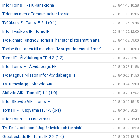
Inför Torns IF - FK Karlskrona
2018-11-10 10:28
Tidernas meste Tornare tackar för sig
2018-11-09 15:06
Tvååkers IF - Torns IF, 2-1 (0-1)
2018-11-05 09:43
Inför Tvååkers IF - Torns IF
2018-11-02 12:00
TV: Richard Ringhov: Torns IF har stor plats i mitt hjärta
2018-11-02 09:00
Tobbe är uttagen till matchen ”Morgondagens stjärnor”
2018-10-30 10:03
Torns IF - Åtvidabergs FF, 4-2 (2-2)
2018-10-27 22:01
Inför Torns IF - Åtvidabergs FF
2018-10-26 11:56
TV: Magnus Nilsson inför Åtvidabergs FF
2018-10-26 11:50
TV: Resevlogg - Skövde AIK
2018-10-24 09:00
Skövde AIK - Torns IF, 1-1 (1-0)
2018-10-20 17:57
Inför Skövde AIK - Torns IF
2018-10-19 15:15
Torns IF - Husqvarna FF, 1-3 (0-1)
2018-10-13 20:24
Inför Torns IF - Husqvarna FF
2018-10-12 08:49
TV: Emil Joelsson: "Jag är kvick och teknisk"
2018-10-12 08:20
Grebbestads IF - Torns IF, 2-2 (1-0)
2018-10-07 13:18