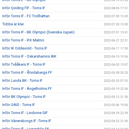
2022-08-10 09:24
Inför Qviding FIF - Torns IF
2022-08-05 17:51
Inför Torns IF - FC Trollhättan
2022-07-30 15:00
Tobbe är klar
2022-07-20 15:00
Inför Torns IF - BK Olympic (Svenska cupen)
2022-07-01 13:41
Inför Torns IF - IFK Malmö
2022-06-21 22:21
Inför IK Oddevold - Torns IF
2022-06-17 17:30
Inför Torns IF - Oskarshamns AIK
2022-06-10 19:56
Inför Tvååkers IF - Torns IF
2022-06-03 13:07
Inför Torns IF - Åtvidabergs FF
2022-05-28 20:25
Inför Lunds BK - Torns IF
2022-05-25 07:55
Inför Torns IF - Ängelholms FF
2022-05-19 22:36
Inför BK Olympic - Torns IF
2022-05-12 21:30
Inför GAIS - Torns IF
2022-05-06 19:00
Inför Torns IF - Lindome GIF
2022-04-29 22:39
Inför Vänersborgs IF -Torns IF
2022-04-22 21:00
Inför Torns IF - Ljungskile SK