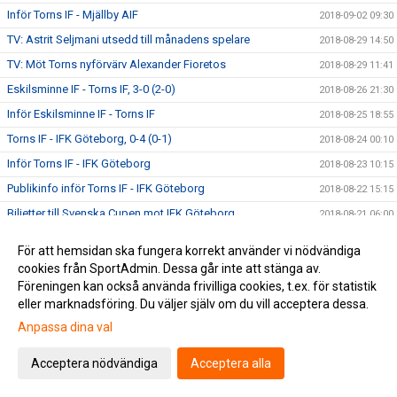
Inför Torns IF - Mjällby AIF
2018-09-02 09:30
TV: Astrit Seljmani utsedd till månadens spelare
2018-08-29 14:50
TV: Möt Torns nyförvärv Alexander Fioretos
2018-08-29 11:41
Eskilsminne IF - Torns IF, 3-0 (2-0)
2018-08-26 21:30
Inför Eskilsminne IF - Torns IF
2018-08-25 18:55
Torns IF - IFK Göteborg, 0-4 (0-1)
2018-08-24 00:10
Inför Torns IF - IFK Göteborg
2018-08-23 10:15
Publikinfo inför Torns IF - IFK Göteborg
2018-08-22 15:15
Biljetter till Svenska Cupen mot IFK Göteborg
2018-08-21 06:00
TV: Möt Torns senaste nyförvärv - Emil Joelsson
2018-08-20 20:49
För att hemsidan ska fungera korrekt använder vi nödvändiga
TV: Dino Mesic: "Vi är här för att utmana"
2018-08-20 20:43
cookies från SportAdmin. Dessa går inte att stänga av.
Föreningen kan också använda frivilliga cookies, t.ex. för statistik
Torns IF - Utsiktens BK, 2-0 (0-0)
2018-08-18 22:15
eller marknadsföring. Du väljer själv om du vill acceptera dessa.
Inför Torns IF - Utsiktens BK
2018-08-17 16:30
Anpassa dina val
Välkommen Emil Joelsson #17
2018-08-14 10:22
Välkommen Alexander Fioretos #13
Acceptera nödvändiga
Acceptera alla
2018-08-12 17:56
DM: Torns IF - IFÖ Bromölla IF, 0-6 (0-5)
2018-08-03 16:40