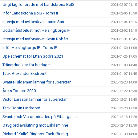
Ungt lag förlorade mot Landskrona BoIS
2021-02-07 21:15
Inför Landskrona BoIS - Torns IF
2021-02-05 13:30
Intervju med nyförvärvet Lamin Sarr
2021-02-04 16:15
Uddamålsförlust mot Helsingborgs IF
2021-02-02 16:15
Intervju med nyförvärvet Kevin Robèrt
2021-01-31 10:45
Inför Helsingborgs IF - Torns IF
2021-01-30 11:00
Spelschemat för Ettan Södra 2021
2021-01-26 17:05
Tränarduo klar för herrlaget
2021-01-09 14:40
Tack Alexander Ekström!
2021-01-07 11:45
Svante Hildeman lämnar för superettan
2020-12-23 14:00
Årets Tornare 2020
2020-12-22 13:30
Victor Larsson lämnar för superettan
2020-12-21 16:45
Tack Robin Lindroos!
2020-12-20 17:30
Svante och Victor prisades på Ettan-galan
2020-12-13 14:20
Oavgjord avslutning mot Eskilsminne
2020-12-13 12:30
Richard "Kalle" Ringhov: Tack för mig
2020-11-30 14:00