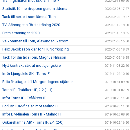
Träningsmatch mot Eskilsminne IF
2020-02-15 09:20
Statistik för herrtruppen genom tiderna
2020-02-03 17:27
Tack till sextett som lämnat Torn
2020-02-02 19:27
TV: Säsongens första träning 2020
2020-01-19 18:00
Premiärträningen 2020
2020-01-16 18:05
Välkommen till Torn, Alexander Ekström
2020-01-08 15:50
Felix Jakobsson klar för IFK Norrköping
2020-01-03 18:39
Tack för din tid i Torn, Magnus Nilsson
2020-01-02 16:25
Nytt kontrakt säkrat mot Ljungskile
2019-11-03 22:40
Inför Ljungskile SK - Torns IF
2019-11-02 10:40
Felix är uttagen till Morgondagens stjärnor
2019-10-31 09:30
Torns IF - Tvååkers IF, 2-2 (1-1)
2019-10-31 07:59
Inför Torns IF - Tvååkers IF
2019-10-26 11:20
Förlust i DM-finalen mot Malmö FF
2019-10-26 11:00
Inför DM-finalen Torns IF - Malmö FF
2019-10-23 08:20
Oskarshamns AIK - Torns IF, 2-1 (2-0)
2019-10-22 16:50