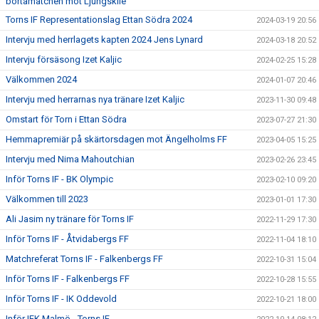
bortamatchen mot Ljungskile
Torns IF Representationslag Ettan Södra 2024
2024-03-19 20:56
Intervju med herrlagets kapten 2024 Jens Lynard
2024-03-18 20:52
Intervju försäsong Izet Kaljic
2024-02-25 15:28
Välkommen 2024
2024-01-07 20:46
Intervju med herrarnas nya tränare Izet Kaljic
2023-11-30 09:48
Omstart för Torn i Ettan Södra
2023-07-27 21:30
Hemmapremiär på skärtorsdagen mot Ängelholms FF
2023-04-05 15:25
Intervju med Nima Mahoutchian
2023-02-26 23:45
Inför Torns IF - BK Olympic
2023-02-10 09:20
Välkommen till 2023
2023-01-01 17:30
Ali Jasim ny tränare för Torns IF
2022-11-29 17:30
Inför Torns IF - Åtvidabergs FF
2022-11-04 18:10
Matchreferat Torns IF - Falkenbergs FF
2022-10-31 15:04
Inför Torns IF - Falkenbergs FF
2022-10-28 15:55
Inför Torns IF - IK Oddevold
2022-10-21 18:00
Inför IFK Malmö - Torns IF